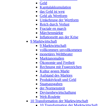
Geld
Kapitalakkumulation
das Geld ist weg
Geld als Wertform
Umkehrung der Wertform
Reich durch Verlust
Fractale en march
Märchenmärkte
Inflationsritt aus der Krise
9 Marktwirtschaft
9 Marktwirtschaft
vollkommen unvollkommen
monetäres Welttheater
Marktanomalien
Ökonomie und Freiheit
Rechnung mit Fragezeichen
Kultur gegen Markt
Aufstand des Marktes
Produktivkraft und Geld
Staatsausgaben
der Normenstreit
Devisenbewirtschaftung
Welt-Roulette
10 Transformation der Marktwirtschaft
10 Transformation der Marktwirtschaft