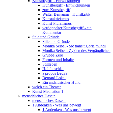
Kunstbegriff - Entwicklungen
Kunstbegriff - Entwicklungen
zum Kunstbegriff
Walter Benjamin - Kunstkritik
Kunstaktivismus
Kunst-Pluralismus
verdoppelter Kunstbegriff - ein
Kommentar
Stile und Gründe
Stile und Gründe
Monika Seibel - Sic transit gloria mundi
Monika Seibel - Zyklen des Vergänglichen
Gruppe Zero
Formen und Inhalte
Stillleben
Holubitschka
a propos Beuys
Bernard Lokai
Ein andalusischer Hund
welch ein Theater
Kunst-Meditation 1
menschliches Dasein
menschliches Dasein
1 Andenken - Was uns bewegt
1 Andenken - Was uns bewegt