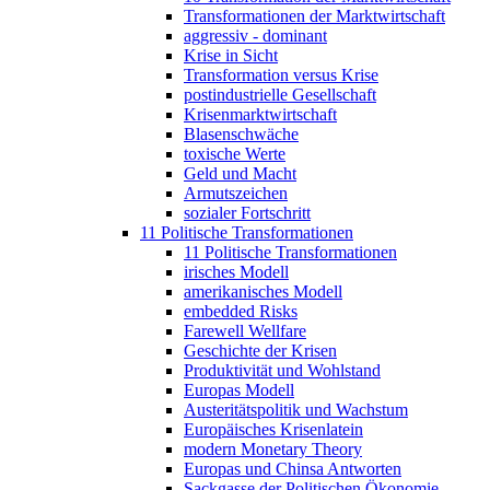
Transformationen der Marktwirtschaft
aggressiv - dominant
Krise in Sicht
Transformation versus Krise
postindustrielle Gesellschaft
Krisenmarktwirtschaft
Blasenschwäche
toxische Werte
Geld und Macht
Armutszeichen
sozialer Fortschritt
11 Politische Transformationen
11 Politische Transformationen
irisches Modell
amerikanisches Modell
embedded Risks
Farewell Wellfare
Geschichte der Krisen
Produktivität und Wohlstand
Europas Modell
Austeritätspolitik und Wachstum
Europäisches Krisenlatein
modern Monetary Theory
Europas und Chinsa Antworten
Sackgasse der Politischen Ökonomie