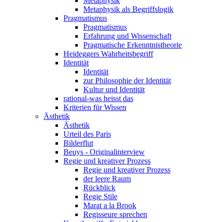
Metaphysik
Metaphysik als Begriffslogik
Pragmatismus
Pragmatismus
Erfahrung und Wissenschaft
Pragmatische Erkenntnistheorie
Heideggers Wahrheitsbegriff
Identität
Identität
zur Philosophie der Identität
Kultur und Identität
rational-was heisst das
Kriterien für Wissen
Ästhetik
Ästhetik
Urteil des Paris
Bilderflut
Beuys - Originalinterview
Regie und kreativer Prozess
Regie und kreativer Prozess
der leere Raum
Rückblick
Regie Stile
Marat a la Brook
Regisseure sprechen