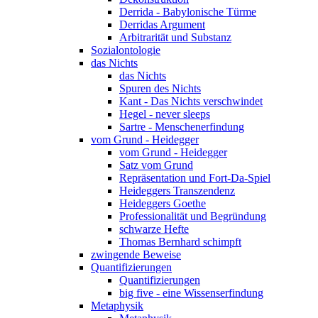
Derrida - Babylonische Türme
Derridas Argument
Arbitrarität und Substanz
Sozialontologie
das Nichts
das Nichts
Spuren des Nichts
Kant - Das Nichts verschwindet
Hegel - never sleeps
Sartre - Menschenerfindung
vom Grund - Heidegger
vom Grund - Heidegger
Satz vom Grund
Repräsentation und Fort-Da-Spiel
Heideggers Transzendenz
Heideggers Goethe
Professionalität und Begründung
schwarze Hefte
Thomas Bernhard schimpft
zwingende Beweise
Quantifizierungen
Quantifizierungen
big five - eine Wissenserfindung
Metaphysik