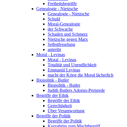
Freiheitsbegriffe
Genealogie - Nietzsche
Genealogie - Nietzsche
Schuld
Moral-Genealogie
der Schwache
Schaden und Schmerz
Nietzsche gegen Marx
Selbstfesselung
antreibt
Moral - Levinas
Moral - Levinas
Totalität und Unendlichkeit
Emmanül Levinas
macht der Krieg die Moral lächerlich
Biopolitik - Butler
Biopolitik - Butler
Judith Butlers Adorno-Preisrede
Begriffe der Ethik
Begriffe der Ethik
Gerechtigkeit
Über Verantwortung
Begriffe der Politik
Begriffe der Politik
Kurzabriss zum Machtbegriff