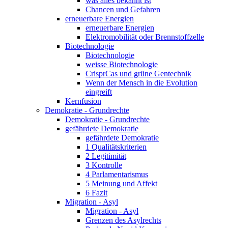
was alles bekannt ist
Chancen und Gefahren
erneuerbare Energien
erneuerbare Energien
Elektromobilität oder Brennstoffzelle
Biotechnologie
Biotechnologie
weisse Biotechnologie
CrisprCas und grüne Gentechnik
Wenn der Mensch in die Evolution
eingreift
Kernfusion
Demokratie - Grundrechte
Demokratie - Grundrechte
gefährdete Demokratie
gefährdete Demokratie
1 Qualitätskriterien
2 Legitimität
3 Kontrolle
4 Parlamentarismus
5 Meinung und Affekt
6 Fazit
Migration - Asyl
Migration - Asyl
Grenzen des Asylrechts