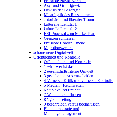
Preisrede Navid Kermani
Asyl und Grundgesetz
Diskurs der Besorgten
Metaphysik des Ressentiments
autoritärer und liberaler Traum
kulturelle Identität 1
kulturelle Identität 2
ESI-Proposal zum Merkel-Plan
Grenzen schliessen
Preisrede Carolin Emcke
Migrationswellen
schöne neue Digitalwelt
Öffentlichkeit und Kontrolle
Öffentlichkeit und Kontrolle
1 wir - wer ist das
2 gesellschaftsinterne Umwelt
3 gestalten versus entscheiden
4 Vernetzte Kritik und vernetzte Kontrolle
5 Medien - Reichweiten
6 Subjekt und Freiheit
7 Wahlen beeinflussen
8 'agenda setting'
9 beschreiben versus beeinflussen
Elitendemokratie und
Meinungsmanagement