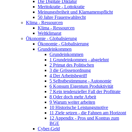
Die Digitale Diktatur
Meritokratie - Lottokratie
Meinungsfreiheit und Klarnamenspflicht
50 Jahre Frauenwahlrecht
Klima - Ressourcen
Klima - Ressourcen
Weltklimarat
Ökonomie - Globalisierung
Ökonomie - Globalisierung
Grundeinkommen
Grundeinkommen
1 Grundeinkommen - abgelehnt
2 Primat des Politischen
3 die Grössenordnung
4 Der Arbeitsbegriff
5 Selbstbestimmung - Autonomie
6 Konsum Eigentum Produktivität
7 Kein tendenzieller Fall der Profitrate
8 Oder doch mehr Arbeit
9 Warum weiter arbeiten
10 Historische Leistungsmotive
11 Ziele setzen - die Fahnen am Horizont
12 Appendix - Pros und Kontras zum
BGE
Cyber-Geld