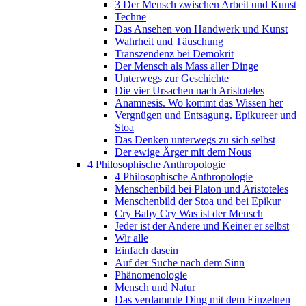
3 Der Mensch zwischen Arbeit und Kunst
Techne
Das Ansehen von Handwerk und Kunst
Wahrheit und Täuschung
Transzendenz bei Demokrit
Der Mensch als Mass aller Dinge
Unterwegs zur Geschichte
Die vier Ursachen nach Aristoteles
Anamnesis. Wo kommt das Wissen her
Vergnügen und Entsagung. Epikureer und
Stoa
Das Denken unterwegs zu sich selbst
Der ewige Ärger mit dem Nous
4 Philosophische Anthropologie
4 Philosophische Anthropologie
Menschenbild bei Platon und Aristoteles
Menschenbild der Stoa und bei Epikur
Cry Baby Cry Was ist der Mensch
Jeder ist der Andere und Keiner er selbst
Wir alle
Einfach dasein
Auf der Suche nach dem Sinn
Phänomenologie
Mensch und Natur
Das verdammte Ding mit dem Einzelnen