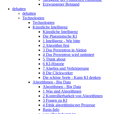
Erzwungener Beistand
debatten
debatten
Technologien
Technologien
Künstliche Intelligenz
Künstliche Intelligenz
Die Platonistische KI
1 Intelligenz - Wie bitte
2 Algorithm first
3 Das Perzeptron in Aktion
4 Das Perzeptron wird optimiert
5 Think about
6 KI-Historie
7 Algebra und Verkörperung
8 Die Clickworker
Die schöne Seele - Kann KI denken
Algorithmen - Big Data
Algorithmen - Big Data
1 Was sind Algorithmen
2 Kontrollierbarkeit von Algorithmen
3 Fragen zu KI
4 Ethik algorithmiscger Prozesse
Basis-Info