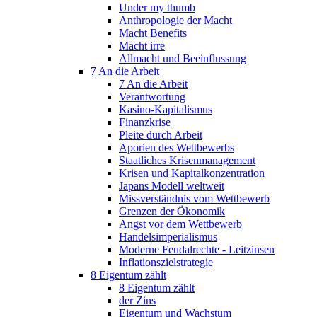
Under my thumb
Anthropologie der Macht
Macht Benefits
Macht irre
Allmacht und Beeinflussung
7 An die Arbeit
7 An die Arbeit
Verantwortung
Kasino-Kapitalismus
Finanzkrise
Pleite durch Arbeit
Aporien des Wettbewerbs
Staatliches Krisenmanagement
Krisen und Kapitalkonzentration
Japans Modell weltweit
Missverständnis vom Wettbewerb
Grenzen der Ökonomik
Angst vor dem Wettbewerb
Handelsimperialismus
Moderne Feudalrechte - Leitzinsen
Inflationszielstrategie
8 Eigentum zählt
8 Eigentum zählt
der Zins
Eigentum und Wachstum