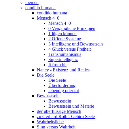
themen
conditio humana
conditio humana
Mensch 4_0
Mensch 4_0
0 Vergängliche Prinzipien
1 lügen können
2 Offene Systeme
3 Intelligenz und Bewusstsein
4 Glück versus Freiheit
Transhumanismus
Superintelligenz
It from bit
Nancy - Existenz und Reales
Die Seele
Die Seele
Überforderung
lebendig oder tot
Bewusstsein
Bewusstsein
Bewusstsein und Materie
der überflüssige Mensch
zu Gerhard Roth - Gehirn Seele
Wahrheitsliebe
Sinn versus Wahrheit