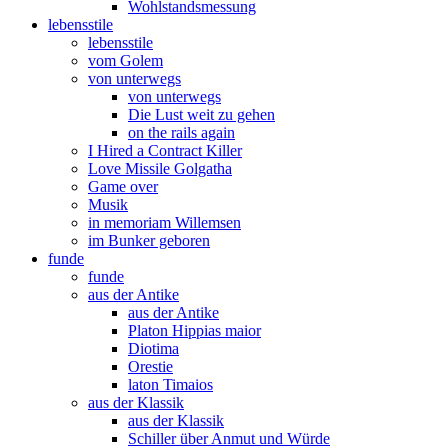
Wohlstandsmessung
lebensstile
lebensstile
vom Golem
von unterwegs
von unterwegs
Die Lust weit zu gehen
on the rails again
I Hired a Contract Killer
Love Missile Golgatha
Game over
Musik
in memoriam Willemsen
im Bunker geboren
funde
funde
aus der Antike
aus der Antike
Platon Hippias maior
Diotima
Orestie
laton Timaios
aus der Klassik
aus der Klassik
Schiller über Anmut und Würde