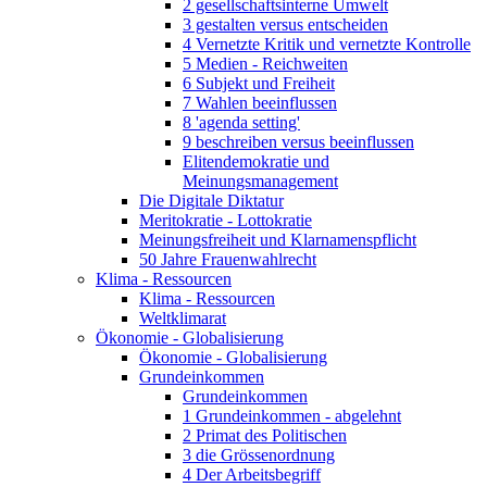
2 gesellschaftsinterne Umwelt
3 gestalten versus entscheiden
4 Vernetzte Kritik und vernetzte Kontrolle
5 Medien - Reichweiten
6 Subjekt und Freiheit
7 Wahlen beeinflussen
8 'agenda setting'
9 beschreiben versus beeinflussen
Elitendemokratie und
Meinungsmanagement
Die Digitale Diktatur
Meritokratie - Lottokratie
Meinungsfreiheit und Klarnamenspflicht
50 Jahre Frauenwahlrecht
Klima - Ressourcen
Klima - Ressourcen
Weltklimarat
Ökonomie - Globalisierung
Ökonomie - Globalisierung
Grundeinkommen
Grundeinkommen
1 Grundeinkommen - abgelehnt
2 Primat des Politischen
3 die Grössenordnung
4 Der Arbeitsbegriff