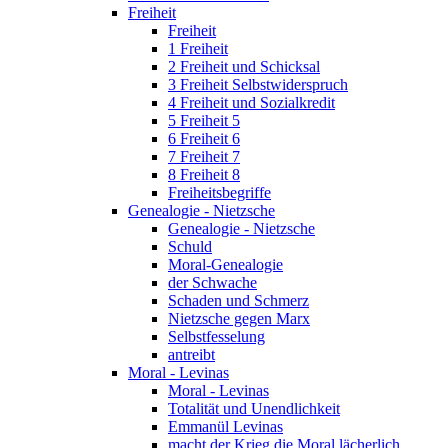
Freiheit
Freiheit
1 Freiheit
2 Freiheit und Schicksal
3 Freiheit Selbstwiderspruch
4 Freiheit und Sozialkredit
5 Freiheit 5
6 Freiheit 6
7 Freiheit 7
8 Freiheit 8
Freiheitsbegriffe
Genealogie - Nietzsche
Genealogie - Nietzsche
Schuld
Moral-Genealogie
der Schwache
Schaden und Schmerz
Nietzsche gegen Marx
Selbstfesselung
antreibt
Moral - Levinas
Moral - Levinas
Totalität und Unendlichkeit
Emmanül Levinas
macht der Krieg die Moral lächerlich