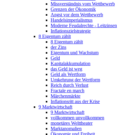
Missverständnis vom Wettbewerb
Grenzen der Ökonomik
Angst vor dem Wettbewerb
Handelsimperialismus
Moderne Feudalrechte - Leitzinsen
Inflationszielstrategie
8 Eigentum zählt
8 Eigentum zählt
der Zins
Eigentum und Wachstum
Geld
Kapitalakkumulation
das Geld ist weg
Geld als Wertform
Umkehrung der Wertform
Reich durch Verlust
Fractale en march
Märchenmärkte
Inflationsritt aus der Krise
9 Marktwirtschaft
9 Marktwirtschaft
vollkommen unvollkommen
monetäres Welttheater
Marktanomalien
Ökonomie und Freiheit