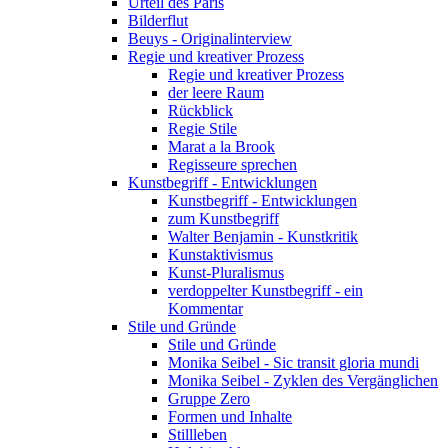
Urteil des Paris
Bilderflut
Beuys - Originalinterview
Regie und kreativer Prozess
Regie und kreativer Prozess
der leere Raum
Rückblick
Regie Stile
Marat a la Brook
Regisseure sprechen
Kunstbegriff - Entwicklungen
Kunstbegriff - Entwicklungen
zum Kunstbegriff
Walter Benjamin - Kunstkritik
Kunstaktivismus
Kunst-Pluralismus
verdoppelter Kunstbegriff - ein
Kommentar
Stile und Gründe
Stile und Gründe
Monika Seibel - Sic transit gloria mundi
Monika Seibel - Zyklen des Vergänglichen
Gruppe Zero
Formen und Inhalte
Stillleben