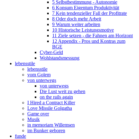
5 Selbstbestimmung - Autonomie
6 Konsum Eigentum Produktivität
7 Kein tendenzieller Fall der Profitrate
8 Oder doch mehr Arbeit
9 Warum weiter arbeiten
10 Historische Leistungsmotive
11 Ziele setzen - die Fahnen am Horizont
12 Appendix - Pros und Kontras zum
BGE
Cyber-Geld
Wohlstandsmessung
lebensstile
lebensstile
vom Golem
von unterwegs
von unterwegs
Die Lust weit zu gehen
on the rails again
I Hired a Contract Killer
Love Missile Golgatha
Game over
Musik
in memoriam Willemsen
im Bunker geboren
funde