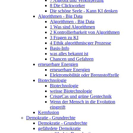
7 Algebra und Verkörperung
8 Die Clickworker
Die schöne Seele - Kann KI denken
Algorithmen - Big Data
Algorithmen - Big Data
1 Was sind Algorithmen
2 Kontrollierbarkeit von Algorithmen
3 Fragen zu KI
4 Ethik algorithmiscger Prozesse
Basis-Info
was alles bekannt ist
Chancen und Gefahren
erneuerbare Energien
erneuerbare Energien
Elektromobilität oder Brennstoffzelle
Biotechnologie
Biotechnologie
weisse Biotechnologie
CrisprCas und grüne Gentechnik
Wenn der Mensch in die Evolution
eingreift
Kernfusion
Demokratie - Grundrechte
Demokratie - Grundrechte
gefährdete Demokratie