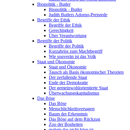
Biopolitik - Butler
Biopolitik - Butler
Judith Butlers Adorno-Preisrede
Begriffe der Ethik
Begriffe der Ethik
Gerechtigkeit
Über Verantwortung
Begriffe der Politik
Begriffe der Politik
Kurzabriss zum Machtbegriff
Wie souverän ist das Volk
Staat und Ökonomie
Staat und Ökonomie
Tausch als Basis ökonomischer Theorien
Der zerfallende Staat
Ende der Demokratie
Der gemeinwohlorientierte Staat
Überwachungskapitalismus
Das Böse
Das Böse
Menschlichkeitsversagen
Baum der Erkenntnis
Das Böse auf dem Rückzug
Zoo der Bosheiten
malum das nicht böse ist