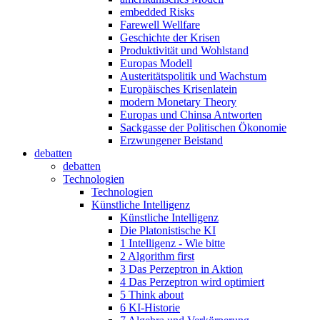
embedded Risks
Farewell Wellfare
Geschichte der Krisen
Produktivität und Wohlstand
Europas Modell
Austeritätspolitik und Wachstum
Europäisches Krisenlatein
modern Monetary Theory
Europas und Chinsa Antworten
Sackgasse der Politischen Ökonomie
Erzwungener Beistand
debatten
debatten
Technologien
Technologien
Künstliche Intelligenz
Künstliche Intelligenz
Die Platonistische KI
1 Intelligenz - Wie bitte
2 Algorithm first
3 Das Perzeptron in Aktion
4 Das Perzeptron wird optimiert
5 Think about
6 KI-Historie