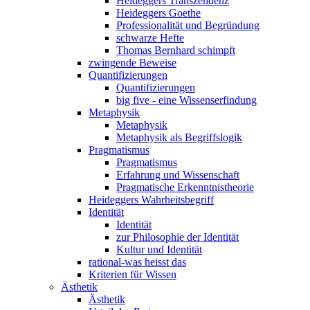
Heideggers Transzendenz
Heideggers Goethe
Professionalität und Begründung
schwarze Hefte
Thomas Bernhard schimpft
zwingende Beweise
Quantifizierungen
Quantifizierungen
big five - eine Wissenserfindung
Metaphysik
Metaphysik
Metaphysik als Begriffslogik
Pragmatismus
Pragmatismus
Erfahrung und Wissenschaft
Pragmatische Erkenntnistheorie
Heideggers Wahrheitsbegriff
Identität
Identität
zur Philosophie der Identität
Kultur und Identität
rational-was heisst das
Kriterien für Wissen
Ästhetik
Ästhetik