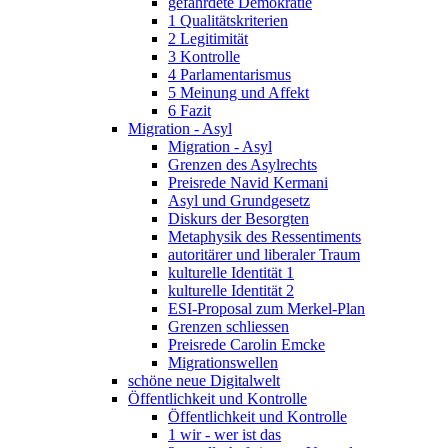
gefährdete Demokratie
1 Qualitätskriterien
2 Legitimität
3 Kontrolle
4 Parlamentarismus
5 Meinung und Affekt
6 Fazit
Migration - Asyl
Migration - Asyl
Grenzen des Asylrechts
Preisrede Navid Kermani
Asyl und Grundgesetz
Diskurs der Besorgten
Metaphysik des Ressentiments
autoritärer und liberaler Traum
kulturelle Identität 1
kulturelle Identität 2
ESI-Proposal zum Merkel-Plan
Grenzen schliessen
Preisrede Carolin Emcke
Migrationswellen
schöne neue Digitalwelt
Öffentlichkeit und Kontrolle
Öffentlichkeit und Kontrolle
1 wir - wer ist das