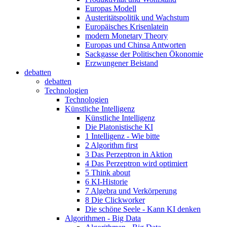
Europas Modell
Austeritätspolitik und Wachstum
Europäisches Krisenlatein
modern Monetary Theory
Europas und Chinsa Antworten
Sackgasse der Politischen Ökonomie
Erzwungener Beistand
debatten
debatten
Technologien
Technologien
Künstliche Intelligenz
Künstliche Intelligenz
Die Platonistische KI
1 Intelligenz - Wie bitte
2 Algorithm first
3 Das Perzeptron in Aktion
4 Das Perzeptron wird optimiert
5 Think about
6 KI-Historie
7 Algebra und Verkörperung
8 Die Clickworker
Die schöne Seele - Kann KI denken
Algorithmen - Big Data