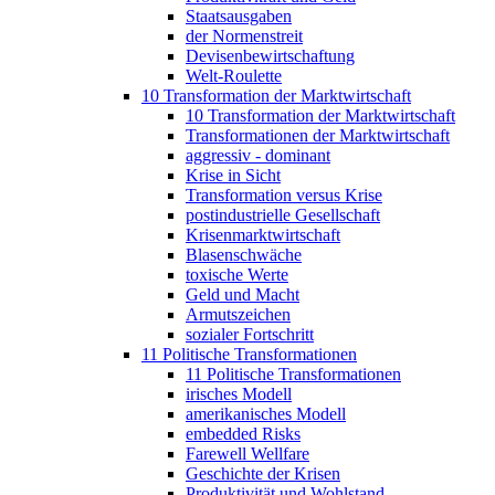
Staatsausgaben
der Normenstreit
Devisenbewirtschaftung
Welt-Roulette
10 Transformation der Marktwirtschaft
10 Transformation der Marktwirtschaft
Transformationen der Marktwirtschaft
aggressiv - dominant
Krise in Sicht
Transformation versus Krise
postindustrielle Gesellschaft
Krisenmarktwirtschaft
Blasenschwäche
toxische Werte
Geld und Macht
Armutszeichen
sozialer Fortschritt
11 Politische Transformationen
11 Politische Transformationen
irisches Modell
amerikanisches Modell
embedded Risks
Farewell Wellfare
Geschichte der Krisen
Produktivität und Wohlstand