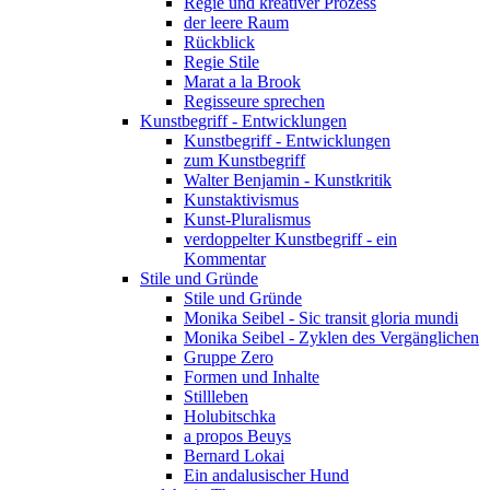
Regie und kreativer Prozess
der leere Raum
Rückblick
Regie Stile
Marat a la Brook
Regisseure sprechen
Kunstbegriff - Entwicklungen
Kunstbegriff - Entwicklungen
zum Kunstbegriff
Walter Benjamin - Kunstkritik
Kunstaktivismus
Kunst-Pluralismus
verdoppelter Kunstbegriff - ein
Kommentar
Stile und Gründe
Stile und Gründe
Monika Seibel - Sic transit gloria mundi
Monika Seibel - Zyklen des Vergänglichen
Gruppe Zero
Formen und Inhalte
Stillleben
Holubitschka
a propos Beuys
Bernard Lokai
Ein andalusischer Hund