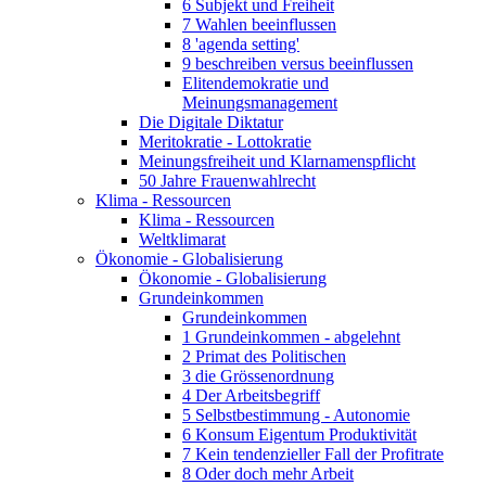
6 Subjekt und Freiheit
7 Wahlen beeinflussen
8 'agenda setting'
9 beschreiben versus beeinflussen
Elitendemokratie und
Meinungsmanagement
Die Digitale Diktatur
Meritokratie - Lottokratie
Meinungsfreiheit und Klarnamenspflicht
50 Jahre Frauenwahlrecht
Klima - Ressourcen
Klima - Ressourcen
Weltklimarat
Ökonomie - Globalisierung
Ökonomie - Globalisierung
Grundeinkommen
Grundeinkommen
1 Grundeinkommen - abgelehnt
2 Primat des Politischen
3 die Grössenordnung
4 Der Arbeitsbegriff
5 Selbstbestimmung - Autonomie
6 Konsum Eigentum Produktivität
7 Kein tendenzieller Fall der Profitrate
8 Oder doch mehr Arbeit