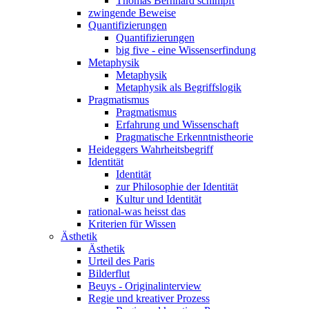
Thomas Bernhard schimpft
zwingende Beweise
Quantifizierungen
Quantifizierungen
big five - eine Wissenserfindung
Metaphysik
Metaphysik
Metaphysik als Begriffslogik
Pragmatismus
Pragmatismus
Erfahrung und Wissenschaft
Pragmatische Erkenntnistheorie
Heideggers Wahrheitsbegriff
Identität
Identität
zur Philosophie der Identität
Kultur und Identität
rational-was heisst das
Kriterien für Wissen
Ästhetik
Ästhetik
Urteil des Paris
Bilderflut
Beuys - Originalinterview
Regie und kreativer Prozess