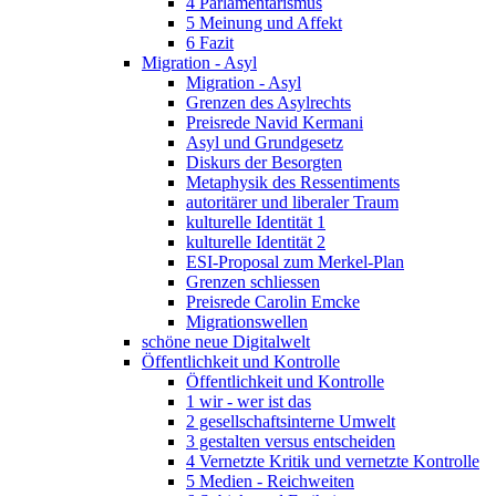
4 Parlamentarismus
5 Meinung und Affekt
6 Fazit
Migration - Asyl
Migration - Asyl
Grenzen des Asylrechts
Preisrede Navid Kermani
Asyl und Grundgesetz
Diskurs der Besorgten
Metaphysik des Ressentiments
autoritärer und liberaler Traum
kulturelle Identität 1
kulturelle Identität 2
ESI-Proposal zum Merkel-Plan
Grenzen schliessen
Preisrede Carolin Emcke
Migrationswellen
schöne neue Digitalwelt
Öffentlichkeit und Kontrolle
Öffentlichkeit und Kontrolle
1 wir - wer ist das
2 gesellschaftsinterne Umwelt
3 gestalten versus entscheiden
4 Vernetzte Kritik und vernetzte Kontrolle
5 Medien - Reichweiten