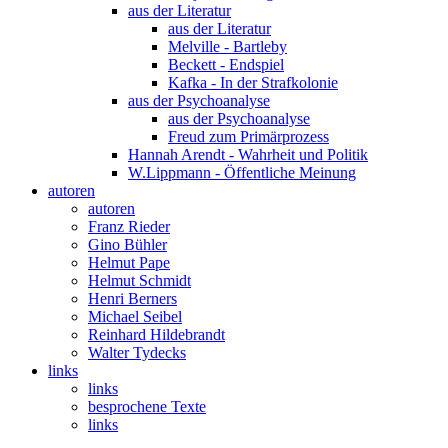
aus der Literatur
aus der Literatur
Melville - Bartleby
Beckett - Endspiel
Kafka - In der Strafkolonie
aus der Psychoanalyse
aus der Psychoanalyse
Freud zum Primärprozess
Hannah Arendt - Wahrheit und Politik
W.Lippmann - Öffentliche Meinung
autoren
autoren
Franz Rieder
Gino Bühler
Helmut Pape
Helmut Schmidt
Henri Berners
Michael Seibel
Reinhard Hildebrandt
Walter Tydecks
links
links
besprochene Texte
links