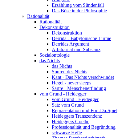
Erzählung vom Sündenfall
Das Böse in der Philosophie
Rationalität
Rationalität
Dekonstruktion
Dekonstruktion
Derrida - Babylonische Türme
Derridas Argument
Arbitrarität und Substanz
Sozialontologie
das Nichts
das Nichts
Spuren des Nichts
Kant - Das Nichts verschwindet
Hegel - never sleeps
Sartre - Menschenerfindung
vom Grund - Heidegger
vom Grund - Heidegger
Satz vom Grund
Repräsentation und Fort-Da-Spiel
Heideggers Transzendenz
Heideggers Goethe
Professionalität und Begründung
schwarze Hefte