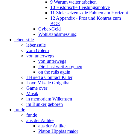
9 Warum weiter arbeiten
10 Historische Leistungsmotive
11 Ziele setzen - die Fahnen am Horizont
12 Appendix - Pros und Kontras zum
BGE
Cyber-Geld
Wohlstandsmessung
lebensstile
lebensstile
vom Golem
von unterwegs
von unterwegs
Die Lust weit zu gehen
on the rails again
I Hired a Contract Killer
Love Missile Golgatha
Game over
Musik
in memoriam Willemsen
im Bunker geboren
funde
funde
aus der Antike
aus der Antike
Platon Hippias maior