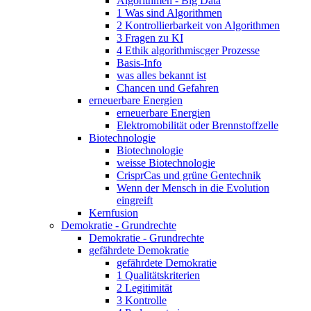
Algorithmen - Big Data
1 Was sind Algorithmen
2 Kontrollierbarkeit von Algorithmen
3 Fragen zu KI
4 Ethik algorithmiscger Prozesse
Basis-Info
was alles bekannt ist
Chancen und Gefahren
erneuerbare Energien
erneuerbare Energien
Elektromobilität oder Brennstoffzelle
Biotechnologie
Biotechnologie
weisse Biotechnologie
CrisprCas und grüne Gentechnik
Wenn der Mensch in die Evolution
eingreift
Kernfusion
Demokratie - Grundrechte
Demokratie - Grundrechte
gefährdete Demokratie
gefährdete Demokratie
1 Qualitätskriterien
2 Legitimität
3 Kontrolle