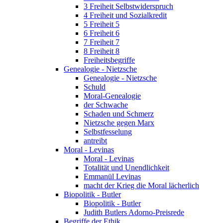
3 Freiheit Selbstwiderspruch
4 Freiheit und Sozialkredit
5 Freiheit 5
6 Freiheit 6
7 Freiheit 7
8 Freiheit 8
Freiheitsbegriffe
Genealogie - Nietzsche
Genealogie - Nietzsche
Schuld
Moral-Genealogie
der Schwache
Schaden und Schmerz
Nietzsche gegen Marx
Selbstfesselung
antreibt
Moral - Levinas
Moral - Levinas
Totalität und Unendlichkeit
Emmanül Levinas
macht der Krieg die Moral lächerlich
Biopolitik - Butler
Biopolitik - Butler
Judith Butlers Adorno-Preisrede
Begriffe der Ethik