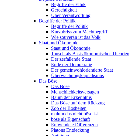
Begriffe der Ethik
Gerechtigkeit
Über Verantwortung
Begriffe der Politik
Begriffe der Politik
Kurzabriss zum Machtbegriff
Wie souverän ist das Volk
Staat und Ökonomie
Staat und Ökonomie
Tausch als Basis ökonomischer Theorien
Der zerfallende Staat
Ende der Demokratie
Der gemeinwohlorientierte Staat
Überwachungskapitalismus
Das Böse
Das Böse
Menschlichkeitsversagen
Baum der Erkenntnis
Das Böse auf dem Rückzug
Zoo der Bosheiten
malum das nicht böse ist
böse als Eigenschaft
Entwendete Differenzen
Platons Entdeckung
Antigone