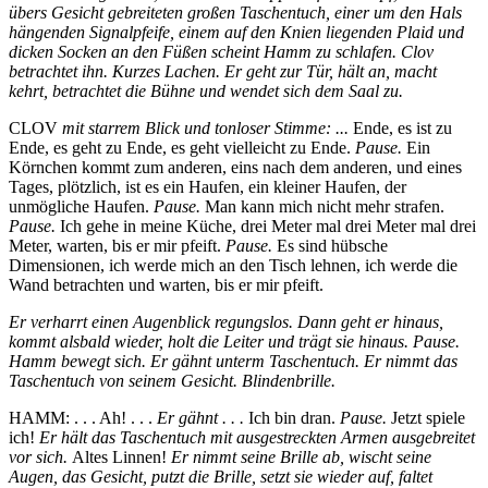
übers Gesicht gebreiteten großen Taschentuch, einer um den Hals
hängenden Signalpfeife, einem auf den Knien liegenden Plaid und
dicken Socken an den Füßen scheint Hamm zu schlafen. Clov
betrachtet ihn. Kurzes Lachen. Er geht zur Tür, hält an, macht
kehrt, betrachtet die Bühne und wendet sich dem Saal zu.
CLOV
mit starrem Blick und tonloser Stimme: ...
Ende, es ist zu
Ende, es geht zu Ende, es geht vielleicht zu Ende.
Pause.
Ein
Körnchen kommt zum anderen, eins nach dem anderen, und eines
Tages, plötzlich, ist es ein Haufen, ein kleiner Haufen, der
unmögliche Haufen.
Pause.
Man kann mich nicht mehr strafen.
Pause.
Ich gehe in meine Küche, drei Meter mal drei Meter mal drei
Meter, warten, bis er mir pfeift.
Pause.
Es sind hübsche
Dimensionen, ich werde mich an den Tisch lehnen, ich werde die
Wand betrachten und warten, bis er mir pfeift.
Er verharrt einen Augenblick regungslos. Dann geht er hinaus,
kommt alsbald wieder, holt die Leiter und trägt sie hinaus. Pause.
Hamm bewegt sich. Er gähnt unterm Taschentuch. Er nimmt das
Taschentuch von seinem Gesicht. Blindenbrille.
HAMM: . . . Ah! . . .
Er gähnt . . .
Ich bin dran.
Pause.
Jetzt spiele
ich!
Er hält das Taschentuch mit ausgestreckten Armen ausgebreitet
vor sich.
Altes Linnen!
Er nimmt seine Brille ab, wischt seine
Augen, das Gesicht, putzt die Brille, setzt sie wieder auf, faltet