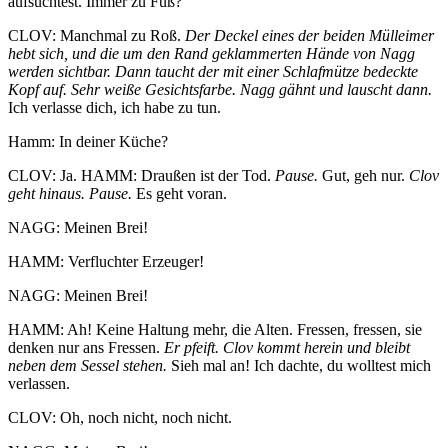
aufsuchtest. Immer zu Fuß?
CLOV: Manchmal zu Roß.
Der Deckel eines der beiden Mülleimer
hebt sich, und die um den Rand geklammerten Hände von Nagg
werden sichtbar. Dann taucht der mit einer Schlafmütze bedeckte
Kopf auf. Sehr weiße Gesichtsfarbe. Nagg gähnt und lauscht dann.
Ich verlasse dich, ich habe zu tun.
Hamm: In deiner Küche?
CLOV: Ja. HAMM: Draußen ist der Tod.
Pause.
Gut, geh nur.
Clov
geht hinaus. Pause.
Es geht voran.
NAGG: Meinen Brei!
HAMM: Verfluchter Erzeuger!
NAGG: Meinen Brei!
HAMM: Ah! Keine Haltung mehr, die Alten. Fressen, fressen, sie
denken nur ans Fressen.
Er pfeift. Clov kommt herein und bleibt
neben dem Sessel stehen.
Sieh mal an! Ich dachte, du wolltest mich
verlassen.
CLOV: Oh, noch nicht, noch nicht.