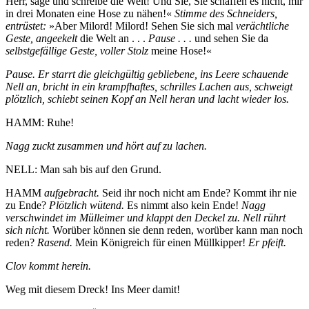
Herr, sage und schreibe die Welt! Und Sie, Sie schaffen es nicht, mir
in drei Monaten eine Hose zu nähen!«
Stimme des Schneiders,
entrüstet:
»Aber Milord! Milord! Sehen Sie sich mal
verächtliche
Geste, angeekelt
die Welt an . . .
Pause . . .
und sehen Sie da
selbstgefällige Geste, voller Stolz
meine Hose!«
Pause. Er starrt die gleichgültig gebliebene, ins Leere schauende
Nell an, bricht in ein krampfhaftes, schrilles Lachen aus, schweigt
plötzlich, schiebt seinen Kopf an Nell heran und lacht wieder los.
HAMM: Ruhe!
Nagg zuckt zusammen und hört auf zu lachen.
NELL: Man sah bis auf den Grund.
HAMM
aufgebracht.
Seid ihr noch nicht am Ende? Kommt ihr nie
zu Ende?
Plötzlich wütend.
Es nimmt also kein Ende!
Nagg
verschwindet im Mülleimer und klappt den Deckel zu. Nell rührt
sich nicht.
Worüber können sie denn reden, worüber kann man noch
reden?
Rasend.
Mein Königreich für einen Müllkipper!
Er pfeift.
Clov kommt herein.
Weg mit diesem Dreck! Ins Meer damit!