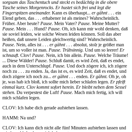
sorgsam das Taschentuch und steckt es bedächtig in die obere
Tasche seines Morgenrocks. Er hustet sich frei und legt die
Fingerspitzen aneinander.
Kann es überhaupt...
er gähnt . . .
ein
Elend geben, das . . . erhabener ist als meines? Wahrscheinlich.
Früher. Aber heute?
Pause.
Mein Vater?
Pause.
Meine Mutter?
Pause.
Mein . . . Hund?
Pause.
Oh, ich kann mir wohl denken, daß
sie soviel leiden, wie solche Wesen leiden können. Soll das aber
heißen, daß unsere Leiden gleichwertig sind? Wahrscheinlich.
Pause.
Nein, alles ist . . .
er gähnt . . .
absolut,
stolz
je größer man
ist, um so voller ist man.
Pause. Trübsinnig.
Und um so leerer!
Er
schnauft.
Clov!
Pause.
Nein, ich bin allein.
Pause.
Welche Träume!
... Diese Wälder!
Pause.
Schluß damit, es wird Zeit, daß es endet,
auch in dem Unterschlupf.
Pause.
Und doch zögere ich, ich zögere
noch zu . . . zu enden. Ja, das ist es, es wird Zeit, daß es endet, und
doch zögere ich noch zu...
er gähnt . . .
enden.
Er gähnt.
Oh je, oh
je, was hab ich bloß, ich sollte mich lieber schlafen legen.
Er pfeift
einmal kurz. Clov kommt sofort herein. Er bleibt neben dem Sessel
stehen.
Du verpestest die Luft!
Pause.
Mach mich fertig, ich will
mich schlafen legen.
CLOV: Ich habe dich gerade aufstehen lassen.
HAMM: Na und?
CLOV: Ich kann dich nicht alle fünf Minuten aufstehen lassen und