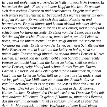
Er geht mit steifen und wankenden Schritten unters linke Fenster. Er
betrachtet das linke Fenster mit dem Kopf im Nacken. Er wendet
sich dem rechten Fenster zu und betrachtet es. Er geht und stellt
sich unters rechte Fenster. Er betrachtet das rechte Fenster mit dem
Kopf im Nacken. Er wendet sich dem linken Fenster zu und
betrachtet es. Er geht hinaus und kommt alsbald mit einer kleinen
Bockleiter wieder, stellt sie unter das linke Fenster, steigt hinauf und
schiebt den Vorhang zur Seite. Er steigt von der Leiter, geht sechs
Schritte auf das rechte Fenster zu, macht kehrt, um die Leiter zu
holen, stellt sie unters rechte Fenster, steigt hinauf und schiebt den
Vorhang zur Seite. Er steigt von der Leiter, geht drei Schritte auf das
linke Fenster zu, macht kehrt, um die Leiter zu holen, stellt sie
unters linke Fenster, steigt hinauf und schaut durchs Fenster. Kurzes
Lachen. Er steigt von der Leiter, geht einen Schritt auf das rechte
Fenster zu, macht kehrt, um die Leiter zu holen, stellt sie unters
rechte Fenster, steigt hinauf und schaut durchs Fenster. Kurzes
Lachen. Er steigt von der Leiter, geht auf die Mülleimer zu, macht
kehrt, um die Leiter zu holen, faßt sie an, besinnt sich anders, läßt
sie los, geht auf die Mülleimer zu, nimmt das Bettuch, das sie
verhüllt, herunter, faltet es sorgsam und legt es über den Arm. Er
hebt einen Deckel an, bückt sich und schaut in den Mülleimer.
Kurzes Lachen. Er klappt den Deckel wieder zu. Dasselbe Spiel mit
dem anderen Mülleimer. Er geht auf Hamm zu, nimmt das Bettuch,
das ihn verhüllt, herunter, faltet es sorgsam und legt es über den
Arm. Im Morgenrock, mit einer Filzkappe auf dem Kopf, einem