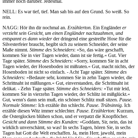
immer noch darüber. Jedesmal.
NELL: Es war tief, tief. Man sah bis auf den Grund. So weiß. So
rein.
NAGG: Hör ihn dir nochmal an.
Erzählerton.
Ein Engländer
er
verzieht sein Gesicht, um einen Engländer nachzuahmen, und
entspannt es dann wieder
der dringend eine gestreifte Hose für die
Silvesterfeier braucht, begibt sich zu seinem Schneider, der seine
Maße nimmt.
Stimme des Schneiders
: »So
,
das wäre geschafft,
kommen Sie in vier Tagen wieder, dann ist sie fertig.« Gut. Vier
Tage später.
Stimme des Schneiders:
»Sorry, kommen Sie in acht
Tagen wieder, der Hosenboden ist mißraten.« Gut, macht nichts, der
Hosenboden ist nicht so einfach. - Acht Tage später.
Stimme des
Schneiders:
»Bedaure sehr, kommen Sie in zehn Tagen wieder, die
Schrittnaht ist mißlungen.« Gut, einverstanden, die Schrittnaht ist
delikat. - Zehn Tage später.
Stimme des Schneiders:
»Tut mir leid,
kommen Sie in vierzehn Tagen wieder, der Schlitz ist mißglückt.«
Gut, wenn's dann sein muß, ein schöner Schlitz muß sitzen.
Pause.
Normale Stimme:
Ich erzähle ihn schlecht.
Pause. Trübsinnig.
Ich
erzähle diesen Witz immer schlechter.
Pause. Erzählerton:
Kurzum,
die Osterglocken blühen schon, und er verpatzt die Knopflöcher.
Gesicht und dann Stimme des Kunden:
»Goddam, Sir, nein, das ist
wirklich unverschämt, so was! In sechs Tagen, hören Sie, in sechs
Tagen hat Gott die Welt erschaffen. Ja, mein Herr, jawohl, mein