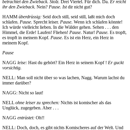
betrachtet den Zwieback. Stolz.
Drei Viertel. Für dich. Da.
Er reicht
ihr den Zwieback.
Nein?
Pause. Ist
dir nicht gut?
HAMM
überdrüssig:
Seid doch still, seid still, laßt mich doch
schlafen.
Pause.
Sprecht leiser.
Pause.
Wenn ich schlafen könnte!
Ich würde vielleicht lieben. In die Wälder gehen. Sehen . . . den
Himmel, die Erde! Laufen! Fliehen!
Pause.
Natur!
Pause.
Es tropft,
es tropft in meinem Kopf.
Pause.
Es ist ein Herz, ein Herz in
meinem Kopf.
Pause
NAGG
leise:
Hast du gehört? Ein Herz in seinem Kopf !
Er guckt
vorsichtig.
NELL: Man soll nicht über so was lachen, Nagg. Warum lachst du
immer darüber?
NAGG: Nicht so laut!
NELL
ohne leiser zu sprechen:
Nichts ist komischer als das
Unglück, zugegeben. Aber . . .
NAGG
entrüstet:
Oh!!
NELL: Doch, doch, es gibt nichts Komischeres auf der Welt. Und