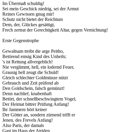
Im Übermaß schuldig!
Sei mein Geschick niedrig, sei der Armut
Reines Gewissen gnug mir!
Schutz nicht bietet der Reichtum
Dem, der, Glückes gesättigt,
Frech zertrat der Gerechtigkeit Altar, gegen Vernichtung!
Erste Gegenstrophe
Gewaltsam treibt die arge Peitho,
Betörend emsig Kind des Unheils;
's ist Rettung allvergeblich!
Nie verglimmt, hell, ein lodernd Feuer,
Grausig hell zeugt die Schuld!
Gleich schlechter Goldmünze nützt
Gebrauch und Zeit prüfend ab
Den Goldschein, falsch gemünzt!
Denn nachlief, knabenhaft
Betört, der schnellbeschwingtem Vogel,
Der Heimat bittrer Prüfung Anfang!
Ihr Jammern hört keiner
Der Götter an, sondern zürnend trifft er
Jenen, des Frevels Anfang!
Also Paris, der damals
Gast im Haus der Atriden