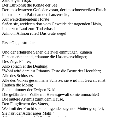
Sandte gen Troja,
Der Luftkönig die Könge der See:
Der im schwarzen Gefieder voran, der im schneeweißen Fittich
Ihm nach zum Palast an der Lanzenseite;
Auf weitschauendem Horste
Saßen sie, weideten dort vom Geweide der tragenden Häsin,
Im letzten Lauf zum Tod erhascht.
Ailinon, Ailinon rufet! Das Gute siege!
Erste Gegenstrophe
Und der erfahrene Seher, die zwei einmütigen, kühnen
Fürsten erkennend, erkannte die Hasenverschlinger,
Des Zugs Führer;
Also sprach er die Deutung:
"Wohl wird dereinst Priamos' Feste die Beute der Heerfahrt;
Alle des Schlosses,
Alle des Volkes gesammelte Schätze, sie wird mit Gewalt einst
Rauben die Moira;
So hat nimmer der Ewigen Neid
Die gefährdeten Wälle mit Heeresgewalt so nie umnachtet!
Die lautere Artemis zürnt dem Hause,
Den Flugdienern des Vaters,
Weil mit der Frucht sie die tragende, zagende Mutter geopfert;
Sie haßt der Adler arges Mahl!"