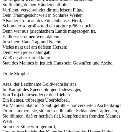
So flüchtig deinen Händen entflohn
Verfliegt, verschwindet dir mit leisem Flügel
Dein Traumgesicht weit in Schlafes Weiten.
Also der Gram an des Fürstenhauses Herd;
Schon der so groß – und ein andrer größer noch!
Denn wer aus griechischem Lande mitgezogen ist,
Endloses Grämen weilt daheim
In seinem Haus Tag und Nacht;
Vieles nagt tief am tiefsten Herzen:
Denn wen jeder dahingab,
Weiß er; aber zurückkehrt
Statt des Mannes in jeglich Haus sein Gewaffen und Asche.
Dritte Strophe
Ares, der Leichname Goldwechsler ist's,
Im Kampf des Speers blutger Todeswäger,
Von Troja heimsendet er den Lieben
Ein kleines, trübselges Überbleibsel,
An Mannes Statt mit Staub gefüllt schönverzierten Aschenkrug!
Drum jammern sie, sie preisen ihn aller Schlachten Tapfersten,
Sie rühmen, daß er herrlich fiel, kämpfend um fremden Mannes
Weib!
So in der Stille wird gemurrt,
Und es beschleicht des Kampfes Urheber des Hasses Unheil.