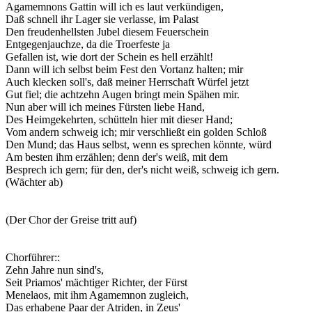
Agamemnons Gattin will ich es laut verkündigen,
Daß schnell ihr Lager sie verlasse, im Palast
Den freudenhellsten Jubel diesem Feuerschein
Entgegenjauchze, da die Troerfeste ja
Gefallen ist, wie dort der Schein es hell erzählt!
Dann will ich selbst beim Fest den Vortanz halten; mir
Auch klecken soll's, daß meiner Herrschaft Würfel jetzt
Gut fiel; die achtzehn Augen bringt mein Spähen mir.
Nun aber will ich meines Fürsten liebe Hand,
Des Heimgekehrten, schütteln hier mit dieser Hand;
Vom andern schweig ich; mir verschließt ein golden Schloß
Den Mund; das Haus selbst, wenn es sprechen könnte, würd
Am besten ihm erzählen; denn der's weiß, mit dem
Besprech ich gern; für den, der's nicht weiß, schweig ich gern.
(Wächter ab)
(Der Chor der Greise tritt auf)
Chorführer:
:
Zehn Jahre nun sind's,
Seit Priamos' mächtiger Richter, der Fürst
Menelaos, mit ihm Agamemnon zugleich,
Das erhabene Paar der Atriden, in Zeus'