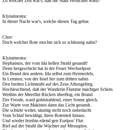
Zu welcher Zeit war's, daß die Stadt vernichtet ward?
Klytaimestra:
In dieser Nacht war's, welche diesen Tag gebar.
Chor:
Doch welcher Bote mochte sich so schleunig nahn?
Klytaimestra:
Hephaistos, der vom Ida hellen Strahl gesandt!
Denn hergeschickt hat in der Feuer Wechselpost
Ein Brand den andern. Ida selbst zum Hermesfels,
In Lemnos; von der Insel her zum dritten nahm
Den breiten Lichtstrahl auf des Zeus Athosgebirg.
Hochleuchtend, daß der Wanderin Flamme mächtger Schein
Weithin der Meerflut Rücken überflog, ein Brand
Der Freude, ward goldstrahlend, einer Sonne gleich,
Zur Warte von Makistos dann das Licht gesandt.
Die schürte weiter, säumig nicht noch unbedacht
Vom Schlaf bewältigt, ihren Botenteil hinaus.
Und wieder fernhin eilend gen Euripos' Flut
Rief auf der Strahl die Wächter auf Messapios.