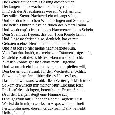
Die Götter bitt ich um Erlösung dieser Mühn
Der langen Jahreswache, die ich, lagernd hier
Im Dach des Atreushauses wie ein Wächterhund,
Der stillen Sterne Nachtverkehr mit angesehn,
Und die den Menschen Winter bringen und Sommerzeit,
Die hellen Führer, funkelnd durch des Äthers Raum.
Und wieder späh ich nach des Flammenzeichens Schein,
Dem Strahl des Feuers, das von Troja Kunde bringt
Und Siegesnachricht; also, denk ich, hat es mir
Geboten meiner Herrin männlich ratend Herz.
Und halt ich so hier meine nachtgestörte Ruh,
Vom Tau durchnäßt, nie mehr von Träumen aufgesucht,
So steht ja statt des Schlafes neben mir die Furcht,
Zufallen könnte gar im Schlaf mein Augenlid.
Und wenn ich ein Lied mir singen oder pfeifen will,
Den besten Schlaftrunk für den Wachestörer Schlaf,
So wein ich seufzend über dieses Hauses Los,
Das nicht, wie sonst wohl, allem Wetter glücklich trotzt.
So käm erwünscht mir meiner Müh Erlösung jetzt,
Erschien' des nächtgen, botenfrohen Feuers Schein.
(Auf den Bergen steigt eine Flamme auf)
O sei gegrüßt mir, Licht der Nacht! Taghelle Lust
Weckst du in mir, erweckst in Argos weit und breit
Festchorgesänge, diesem Glück zum Dank geweiht!
Hoiho, hoiho!