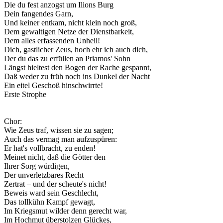
Die du fest anzogst um Ilions Burg
Dein fangendes Garn,
Und keiner entkam, nicht klein noch groß,
Dem gewaltigen Netze der Dienstbarkeit,
Dem alles erfassenden Unheil!
Dich, gastlicher Zeus, hoch ehr ich auch dich,
Der du das zu erfüllen an Priamos' Sohn
Längst hieltest den Bogen der Rache gespannt,
Daß weder zu früh noch ins Dunkel der Nacht
Ein eitel Geschoß hinschwirrte!
Erste Strophe
Chor:
Wie Zeus traf, wissen sie zu sagen;
Auch das vermag man aufzuspüren:
Er hat's vollbracht, zu enden!
Meinet nicht, daß die Götter den
Ihrer Sorg würdigen,
Der unverletzbares Recht
Zertrat – und der scheute's nicht!
Beweis ward sein Geschlecht,
Das tollkühn Kampf gewagt,
Im Kriegsmut wilder denn gerecht war,
Im Hochmut überstolzen Glückes,