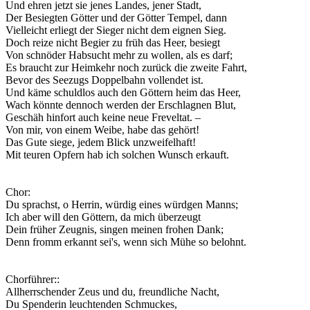
Und ehren jetzt sie jenes Landes, jener Stadt,
Der Besiegten Götter und der Götter Tempel, dann
Vielleicht erliegt der Sieger nicht dem eignen Sieg.
Doch reize nicht Begier zu früh das Heer, besiegt
Von schnöder Habsucht mehr zu wollen, als es darf;
Es braucht zur Heimkehr noch zurück die zweite Fahrt,
Bevor des Seezugs Doppelbahn vollendet ist.
Und käme schuldlos auch den Göttern heim das Heer,
Wach könnte dennoch werden der Erschlagnen Blut,
Geschäh hinfort auch keine neue Freveltat. –
Von mir, von einem Weibe, habe das gehört!
Das Gute siege, jedem Blick unzweifelhaft!
Mit teuren Opfern hab ich solchen Wunsch erkauft.
Chor:
Du sprachst, o Herrin, würdig eines würdgen Manns;
Ich aber will den Göttern, da mich überzeugt
Dein früher Zeugnis, singen meinen frohen Dank;
Denn fromm erkannt sei's, wenn sich Mühe so belohnt.
Chorführer:
:
Allherrschender Zeus und du, freundliche Nacht,
Du Spenderin leuchtenden Schmuckes,