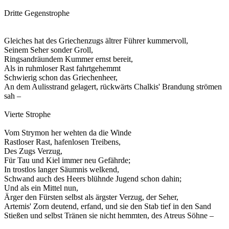
Dritte Gegenstrophe
Gleiches hat des Griechenzugs ältrer Führer kummervoll,
Seinem Seher sonder Groll,
Ringsandräundem Kummer ernst bereit,
Als in ruhmloser Rast fahrtgehemmt
Schwierig schon das Griechenheer,
An dem Aulisstrand gelagert, rückwärts Chalkis' Brandung strömen
sah –
Vierte Strophe
Vom Strymon her wehten da die Winde
Rastloser Rast, hafenlosen Treibens,
Des Zugs Verzug,
Für Tau und Kiel immer neu Gefährde;
In trostlos langer Säumnis welkend,
Schwand auch des Heers blühnde Jugend schon dahin;
Und als ein Mittel nun,
Ärger den Fürsten selbst als ärgster Verzug, der Seher,
Artemis' Zorn deutend, erfand, und sie den Stab tief in den Sand
Stießen und selbst Tränen sie nicht hemmten, des Atreus Söhne –