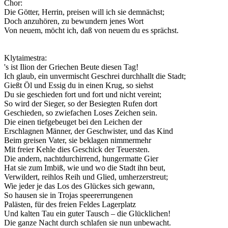
Chor:
Die Götter, Herrin, preisen will ich sie demnächst;
Doch anzuhören, zu bewundern jenes Wort
Von neuem, möcht ich, daß von neuem du es sprächst.
Klytaimestra:
's ist Ilion der Griechen Beute diesen Tag!
Ich glaub, ein unvermischt Geschrei durchhallt die Stadt;
Gießt Öl und Essig du in einen Krug, so siehst
Du sie geschieden fort und fort und nicht vereint;
So wird der Sieger, so der Besiegten Rufen dort
Geschieden, so zwiefachen Loses Zeichen sein.
Die einen tiefgebeuget bei den Leichen der
Erschlagnen Männer, der Geschwister, und das Kind
Beim greisen Vater, sie beklagen nimmermehr
Mit freier Kehle dies Geschick der Teuersten.
Die andern, nachtdurchirrend, hungermatte Gier
Hat sie zum Imbiß, wie und wo die Stadt ihn beut,
Verwildert, reihlos Reih und Glied, umherzerstreut;
Wie jeder je das Los des Glückes sich gewann,
So hausen sie in Trojas speererrungenen
Palästen, für des freien Feldes Lagerplatz
Und kalten Tau ein guter Tausch – die Glücklichen!
Die ganze Nacht durch schlafen sie nun unbewacht.