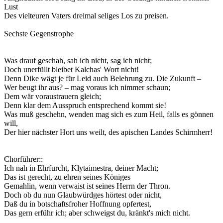
Lust
Des vielteuren Vaters dreimal seliges Los zu preisen.
Sechste Gegenstrophe
Was drauf geschah, sah ich nicht, sag ich nicht;
Doch unerfüllt bleibet Kalchas' Wort nicht!
Denn Dike wägt je für Leid auch Belehrung zu. Die Zukunft –
Wer beugt ihr aus? – mag voraus ich nimmer schaun;
Dem wär voraustrauern gleich;
Denn klar dem Ausspruch entsprechend kommt sie!
Was muß geschehn, wenden mag sich es zum Heil, falls es gönnen
will,
Der hier nächster Hort uns weilt, des apischen Landes Schirmherr!
Chorführer:
:
Ich nah in Ehrfurcht, Klytaimestra, deiner Macht;
Das ist gerecht, zu ehren seines Königes
Gemahlin, wenn verwaist ist seines Herrn der Thron.
Doch ob du nun Glaubwürdges hörtest oder nicht,
Daß du in botschaftsfroher Hoffnung opfertest,
Das gern erführ ich; aber schweigst du, kränkt's mich nicht.