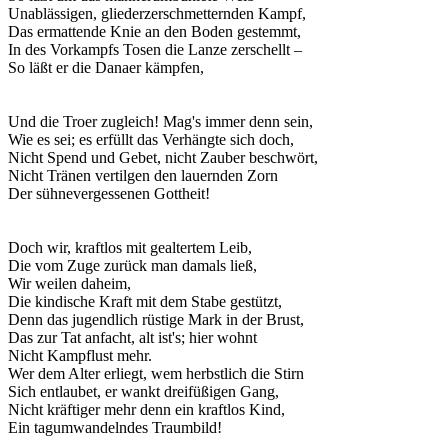
Unablässigen, gliederzerschmetternden Kampf,
Das ermattende Knie an den Boden gestemmt,
In des Vorkampfs Tosen die Lanze zerschellt –
So läßt er die Danaer kämpfen,
Und die Troer zugleich! Mag's immer denn sein,
Wie es sei; es erfüllt das Verhängte sich doch,
Nicht Spend und Gebet, nicht Zauber beschwört,
Nicht Tränen vertilgen den lauernden Zorn
Der sühnevergessenen Gottheit!
Doch wir, kraftlos mit gealtertem Leib,
Die vom Zuge zurück man damals ließ,
Wir weilen daheim,
Die kindische Kraft mit dem Stabe gestützt,
Denn das jugendlich rüstige Mark in der Brust,
Das zur Tat anfacht, alt ist's; hier wohnt
Nicht Kampflust mehr.
Wer dem Alter erliegt, wem herbstlich die Stirn
Sich entlaubet, er wankt dreifüßigen Gang,
Nicht kräftiger mehr denn ein kraftlos Kind,
Ein tagumwandelndes Traumbild!