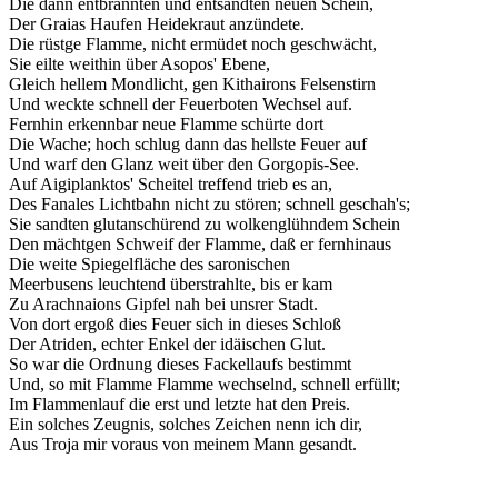
Die dann entbrannten und entsandten neuen Schein,
Der Graias Haufen Heidekraut anzündete.
Die rüstge Flamme, nicht ermüdet noch geschwächt,
Sie eilte weithin über Asopos' Ebene,
Gleich hellem Mondlicht, gen Kithairons Felsenstirn
Und weckte schnell der Feuerboten Wechsel auf.
Fernhin erkennbar neue Flamme schürte dort
Die Wache; hoch schlug dann das hellste Feuer auf
Und warf den Glanz weit über den Gorgopis-See.
Auf Aigiplanktos' Scheitel treffend trieb es an,
Des Fanales Lichtbahn nicht zu stören; schnell geschah's;
Sie sandten glutanschürend zu wolkenglühndem Schein
Den mächtgen Schweif der Flamme, daß er fernhinaus
Die weite Spiegelfläche des saronischen
Meerbusens leuchtend überstrahlte, bis er kam
Zu Arachnaions Gipfel nah bei unsrer Stadt.
Von dort ergoß dies Feuer sich in dieses Schloß
Der Atriden, echter Enkel der idäischen Glut.
So war die Ordnung dieses Fackellaufs bestimmt
Und, so mit Flamme Flamme wechselnd, schnell erfüllt;
Im Flammenlauf die erst und letzte hat den Preis.
Ein solches Zeugnis, solches Zeichen nenn ich dir,
Aus Troja mir voraus von meinem Mann gesandt.