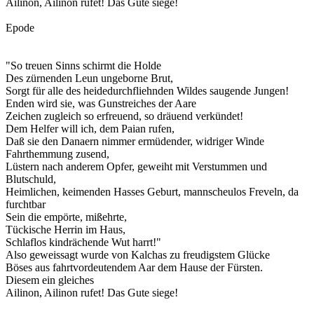
Ailinon, Ailinon rufet! Das Gute siege!
Epode
"So treuen Sinns schirmt die Holde
Des zürnenden Leun ungeborne Brut,
Sorgt für alle des heidedurchfliehnden Wildes saugende Jungen!
Enden wird sie, was Gunstreiches der Aare
Zeichen zugleich so erfreuend, so dräuend verkündet!
Dem Helfer will ich, dem Paian rufen,
Daß sie den Danaern nimmer ermüdender, widriger Winde
Fahrthemmung zusend,
Lüstern nach anderem Opfer, geweiht mit Verstummen und
Blutschuld,
Heimlichen, keimenden Hasses Geburt, mannscheulos Freveln, da
furchtbar
Sein die empörte, mißehrte,
Tückische Herrin im Haus,
Schlaflos kindrächende Wut harrt!"
Also geweissagt wurde von Kalchas zu freudigstem Glücke
Böses aus fahrtvordeutendem Aar dem Hause der Fürsten.
Diesem ein gleiches
Ailinon, Ailinon rufet! Das Gute siege!