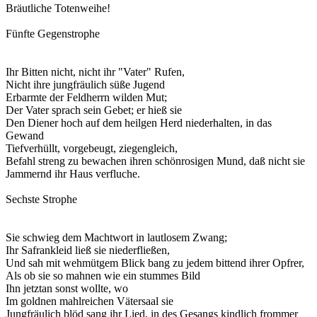
Bräutliche Totenweihe!
Fünfte Gegenstrophe
Ihr Bitten nicht, nicht ihr "Vater" Rufen,
Nicht ihre jungfräulich süße Jugend
Erbarmte der Feldherrn wilden Mut;
Der Vater sprach sein Gebet; er hieß sie
Den Diener hoch auf dem heilgen Herd niederhalten, in das
Gewand
Tiefverhüllt, vorgebeugt, ziegengleich,
Befahl streng zu bewachen ihren schönrosigen Mund, daß nicht sie
Jammernd ihr Haus verfluche.
Sechste Strophe
Sie schwieg dem Machtwort in lautlosem Zwang;
Ihr Safrankleid ließ sie niederfließen,
Und sah mit wehmütgem Blick bang zu jedem bittend ihrer Opfrer,
Als ob sie so mahnen wie ein stummes Bild
Ihn jetztan sonst wollte, wo
Im goldnen mahlreichen Vätersaal sie
Jungfräulich blöd sang ihr Lied, in des Gesangs kindlich frommer