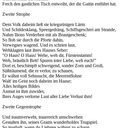
Frech den gastlichen Tisch entweiht, der die Gattin entführt hat.
Zweite Strophe
Dem Volk daheim ließ sie kriegsrüstgen Lärm
Und Schildesklang, Speergedräng, Schiffsgeschrei am Strande,
Nahm Ilions Verderben mit als Brautgeschenk;
So floh sie durch die Pforte dahin,
Verwegnes wagend. Und es schrien laut,
Wehklagten laut ihres Hauses Seher:
"O Haus! O Haus! Wehe, weh dir, Fürstenstamm!
Weh, bräutlich Bett! Spuren toter Liebe, weh euch!"
Dort er, beschimpft schweigend, sonder Zorn und Groll,
Süßträumend, die er verlor, zu schauen,
Er wähnt voll Sehnsucht, die Meerentflohne
Walt' im Geist noch daheim im Hause;
Alles heiligen Bildes
Anmut ist ihm zuwider,
Ihres Auges verlorne Lust aller Liebe Verlust ihm!
Zweite Gegenstrophe
Und traumverwebt, trauerreich umschweben
Gestalten ihn, seines Grams wunderholdes Trugspiel.
So trughaft, wenn du Liebstes wähnst zu schaun,