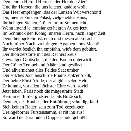
Den teuren Herold Hermes, der Herolde Zier!
Und ihr, Heroen, die uns leitetet, gnädig wollt
Das Heer empfangen, das der Lanzen Wut verschont!
Du, meiner Fürsten Palast, vielgeliebtes Haus,
Ihr heiligen Stätten, Götter ihr im Sonnenlicht,
Wenn irgend je, empfanget heitren Auges jetzt
Im Schmuck den König, unsren Herrn, nach langer Zeit;
Denn heimgekehrt ist, euch und diesen allen Licht
Nach trüber Nacht zu bringen, Agamemnons Macht!
Ihr werdet festlich ihn empfahn, wie's dem gebührt,
Der Ilion zerstörte mit des Rächers Zeus
Gewaltger Grabscheit, die den Boden unterwirft.
Der Götter Tempel und Altäre sind gestürzt
Und allvernichtet alles Feldes Saat umher.
Der solches Joch anschirrte Priams stolzer Stadt,
Der hehre Fürst Atride, der allglückselge Held,
Er kommt, vor allen höchster Ehre wert, soviel
Jetzt leben. Paris noch die mitgestrafte Stadt
Berühmen fürder größrer Tat als Buße sich;
Denn er, des Raubes, der Entführung schuldig, fand
Sich keinen Retter; sein zum Tod gezeitigter
Ureingeborner Fürstenstamm, er riß ihn aus!
So ward der Priamiden Doppelschuld gebüßt!