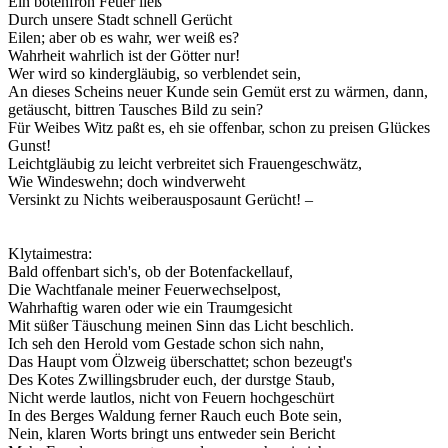
Ein botenfroh Feuer ließ
Durch unsere Stadt schnell Gerücht
Eilen; aber ob es wahr, wer weiß es?
Wahrheit wahrlich ist der Götter nur!
Wer wird so kindergläubig, so verblendet sein,
An dieses Scheins neuer Kunde sein Gemüt erst zu wärmen, dann,
getäuscht, bittren Tausches Bild zu sein?
Für Weibes Witz paßt es, eh sie offenbar, schon zu preisen Glückes
Gunst!
Leichtgläubig zu leicht verbreitet sich Frauengeschwätz,
Wie Windeswehn; doch windverweht
Versinkt zu Nichts weiberausposaunt Gerücht! –
Klytaimestra:
Bald offenbart sich's, ob der Botenfackellauf,
Die Wachtfanale meiner Feuerwechselpost,
Wahrhaftig waren oder wie ein Traumgesicht
Mit süßer Täuschung meinen Sinn das Licht beschlich.
Ich seh den Herold vom Gestade schon sich nahn,
Das Haupt vom Ölzweig überschattet; schon bezeugt's
Des Kotes Zwillingsbruder euch, der durstge Staub,
Nicht werde lautlos, nicht von Feuern hochgeschürt
In des Berges Waldung ferner Rauch euch Bote sein,
Nein, klaren Worts bringt uns entweder sein Bericht