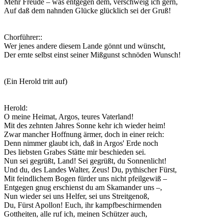
Mehr Freude – was entgegen dem, verschweig ich gern,
Auf daß dem nahnden Glücke glücklich sei der Gruß!
Chorführer:
:
Wer jenes andere diesem Lande gönnt und wünscht,
Der ernte selbst einst seiner Mißgunst schnöden Wunsch!
(Ein Herold tritt auf)
Herold:
O meine Heimat, Argos, teures Vaterland!
Mit des zehnten Jahres Sonne kehr ich wieder heim!
Zwar mancher Hoffnung ärmer, doch in einer reich:
Denn nimmer glaubt ich, daß in Argos' Erde noch
Des liebsten Grabes Stätte mir beschieden sei.
Nun sei gegrüßt, Land! Sei gegrüßt, du Sonnenlicht!
Und du, des Landes Walter, Zeus! Du, pythischer Fürst,
Mit feindlichem Bogen fürder uns nicht pfeilgewiß –
Entgegen gnug erschienst du am Skamander uns –,
Nun wieder sei uns Helfer, sei uns Streitgenoß,
Du, Fürst Apollon! Euch, ihr kampfbeschirmenden
Gottheiten, alle ruf ich, meinen Schützer auch,