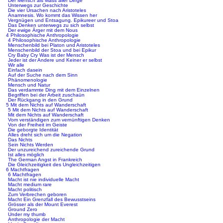
Der Mensch als Mass aller Dinge
Unterwegs zur Geschichte
Die vier Ursachen nach Aristoteles
Anamnesis. Wo kommt das Wissen her
Vergnügen und Entsagung. Epikureer und Stoa
Das Denken unterwegs zu sich selbst
Der ewige Ärger mit dem Nous
4 Philosophische Anthropologie
4 Philosophische Anthropologie
Menschenbild bei Platon und Aristoteles
Menschenbild der Stoa und bei Epikur
Cry Baby Cry Was ist der Mensch
Jeder ist der Andere und Keiner er selbst
Wir alle
Einfach dasein
Auf der Suche nach dem Sinn
Phänomenologie
Mensch und Natur
Das verdammte Ding mit dem Einzelnen
Begriffen bei der Arbeit zuschaün
Der Rückgang in den Grund
5 Mit dem Nichts auf Wanderschaft
5 Mit dem Nichts auf Wanderschaft
Mit dem Nichts auf Wanderschaft
Vom verständigen zum vernünftigen Denken
Von der Freiheit im Geiste
Die geborgte Identität
Alles dreht sich um die Negation
Das Nichts
Sein Nichts Werden
Der unzureichend zureichende Grund
Ist alles möglich
The German Angst in Frankreich
Die Gleichzeitigkeit des Ungleichzeitigen
6 Machtfragen
6 Machtfragen
Macht ist nie individuelle Macht
Macht medium rare
Macht politisch
Zum Verbrechen geboren
Macht Ein Grenzfall des Bewusstseins
Grösser als der Mount Everest
Ground Zero
Under my thumb
Anthropologie der Macht