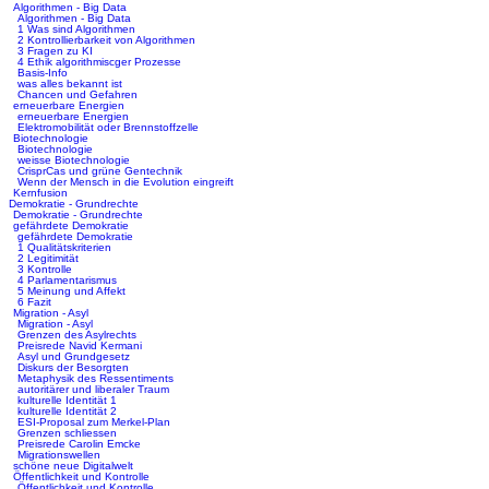
Algorithmen - Big Data
Algorithmen - Big Data
1 Was sind Algorithmen
2 Kontrollierbarkeit von Algorithmen
3 Fragen zu KI
4 Ethik algorithmiscger Prozesse
Basis-Info
was alles bekannt ist
Chancen und Gefahren
erneuerbare Energien
erneuerbare Energien
Elektromobilität oder Brennstoffzelle
Biotechnologie
Biotechnologie
weisse Biotechnologie
CrisprCas und grüne Gentechnik
Wenn der Mensch in die Evolution eingreift
Kernfusion
Demokratie - Grundrechte
Demokratie - Grundrechte
gefährdete Demokratie
gefährdete Demokratie
1 Qualitätskriterien
2 Legitimität
3 Kontrolle
4 Parlamentarismus
5 Meinung und Affekt
6 Fazit
Migration - Asyl
Migration - Asyl
Grenzen des Asylrechts
Preisrede Navid Kermani
Asyl und Grundgesetz
Diskurs der Besorgten
Metaphysik des Ressentiments
autoritärer und liberaler Traum
kulturelle Identität 1
kulturelle Identität 2
ESI-Proposal zum Merkel-Plan
Grenzen schliessen
Preisrede Carolin Emcke
Migrationswellen
schöne neue Digitalwelt
Öffentlichkeit und Kontrolle
Öffentlichkeit und Kontrolle