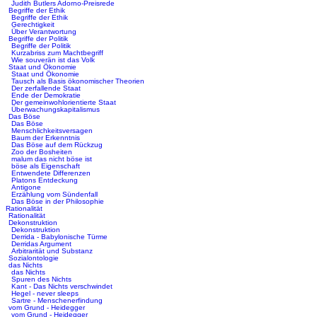
Judith Butlers Adorno-Preisrede
Begriffe der Ethik
Begriffe der Ethik
Gerechtigkeit
Über Verantwortung
Begriffe der Politik
Begriffe der Politik
Kurzabriss zum Machtbegriff
Wie souverän ist das Volk
Staat und Ökonomie
Staat und Ökonomie
Tausch als Basis ökonomischer Theorien
Der zerfallende Staat
Ende der Demokratie
Der gemeinwohlorientierte Staat
Überwachungskapitalismus
Das Böse
Das Böse
Menschlichkeitsversagen
Baum der Erkenntnis
Das Böse auf dem Rückzug
Zoo der Bosheiten
malum das nicht böse ist
böse als Eigenschaft
Entwendete Differenzen
Platons Entdeckung
Antigone
Erzählung vom Sündenfall
Das Böse in der Philosophie
Rationalität
Rationalität
Dekonstruktion
Dekonstruktion
Derrida - Babylonische Türme
Derridas Argument
Arbitrarität und Substanz
Sozialontologie
das Nichts
das Nichts
Spuren des Nichts
Kant - Das Nichts verschwindet
Hegel - never sleeps
Sartre - Menschenerfindung
vom Grund - Heidegger
vom Grund - Heidegger