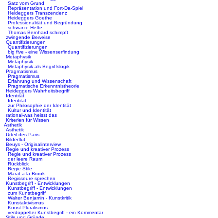
Satz vom Grund
Repräsentation und Fort-Da-Spiel
Heideggers Transzendenz
Heideggers Goethe
Professionalität und Begründung
schwarze Hefte
Thomas Bernhard schimpft
zwingende Beweise
Quantifizierungen
Quantifizierungen
big five - eine Wissenserfindung
Metaphysik
Metaphysik
Metaphysik als Begriffslogik
Pragmatismus
Pragmatismus
Erfahrung und Wissenschaft
Pragmatische Erkenntnistheorie
Heideggers Wahrheitsbegriff
Identität
Identität
zur Philosophie der Identität
Kultur und Identität
rational-was heisst das
Kriterien für Wissen
Ästhetik
Ästhetik
Urteil des Paris
Bilderflut
Beuys - Originalinterview
Regie und kreativer Prozess
Regie und kreativer Prozess
der leere Raum
Rückblick
Regie Stile
Marat a la Brook
Regisseure sprechen
Kunstbegriff - Entwicklungen
Kunstbegriff - Entwicklungen
zum Kunstbegriff
Walter Benjamin - Kunstkritik
Kunstaktivismus
Kunst-Pluralismus
verdoppelter Kunstbegriff - ein Kommentar
Stile und Gründe