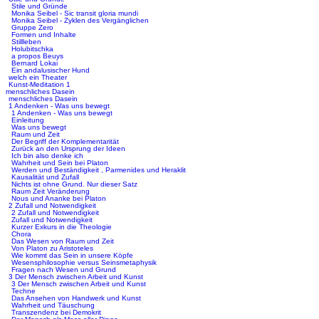
Stile und Gründe
Monika Seibel - Sic transit gloria mundi
Monika Seibel - Zyklen des Vergänglichen
Gruppe Zero
Formen und Inhalte
Stillleben
Holubitschka
a propos Beuys
Bernard Lokai
Ein andalusischer Hund
welch ein Theater
Kunst-Meditation 1
menschliches Dasein
menschliches Dasein
1 Andenken - Was uns bewegt
1 Andenken - Was uns bewegt
Einleitung
Was uns bewegt
Raum und Zeit
Der Begriff der Komplementarität
Zurück an den Ursprung der Ideen
Ich bin also denke ich
Wahrheit und Sein bei Platon
Werden und Beständigkeit , Parmenides und Heraklit
Kausalität und Zufall
Nichts ist ohne Grund. Nur dieser Satz
Raum Zeit Veränderung
Nous und Ananke bei Platon
2 Zufall und Notwendigkeit
2 Zufall und Notwendigkeit
Zufall und Notwendigkeit
Kurzer Exkurs in die Theologie
Chora
Das Wesen von Raum und Zeit
Von Platon zu Aristoteles
Wie kommt das Sein in unsere Köpfe
Wesensphilosophie versus Seinsmetaphysik
Fragen nach Wesen und Grund
3 Der Mensch zwischen Arbeit und Kunst
3 Der Mensch zwischen Arbeit und Kunst
Techne
Das Ansehen von Handwerk und Kunst
Wahrheit und Täuschung
Transzendenz bei Demokrit