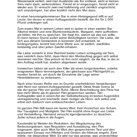
Wasserwerk verliert, weil man Ausländer wie ihn entlässt, sieht er keinen
Sinn mehr darin, weiterzuleben. Fremd ist er eingezogen, fremd zieht er
wieder aus. Er versucht zwei mal halbherzig und ziemlich ungeschickt,
sich umzubringen, hat aber letztlich nicht den Mut dazu.
In einer heruntergekommenen Bar in einer Abrissgegend trifft er auf
Leute, bei denen er einen Auftragsmörder bestellt, der ihn für 1.000
Pfund umbringen soll.
Zum ersten Mal in seinem Leben wird er später in einer zweiten Bar
Alkohol trinken und eine Blumenverkäuferin, Margaret, mehr auffordern
als bitten, mit ihm zu sprechen. Sie fragt ihn, warum sie das tun sollte.
Er kann keinen Grund außer seiner Bedürftigkeit nennen. Die Liebe, die
sich aus diesem Geständnis in kürzester Zeit entwickelt, ist
bedingungslos, kommt fast ohne Worte aus, ist zärtlich, zweifellos
beidseitig und über jeden Zweifel erhaben.
Die Liebe versieht in ihrer Reinheit beider Leben schlagartig mit Sinn,
was natürlich dazu führt, dass Henri den Mordauftrag gegen sich selbst
stornieren möchte. Das jedoch ist ihm nicht möglich, da die Bar, in der er
den Auftrag erteilt hat, soeben abgerissen wurde.
Inzwischen haben wir auch den Killer als einen lungenkranken, zutiefst
resignierten Mann kennengelernt, der gleichsam aus Pflichtgefühl zu
morden bereit ist, um durch die Einnahme die Lage seiner
Hinterbliebenen zu verbessern.
Nach einer kurzen Reihe von im Grunde unerheblichen Verwicklungen
wird Henri von seinem Auftragsmörder gestellt. Diese finale Szene ist
wie der ganze Film von großer Ruhe. Meine Beschreibung des Plots hat
fast mehr Worte als im ganzen Film gesprochen werden. Der
Auftragskiller wird in einem Akt der Selbstbefreiung im letzten Augenblick
vertragsbrüchig und erschießt, darin mutiger als Henri, sich selbst und
erlöst sich dadurch vom enttäuschenden Leben.
Im ganzen Film fällt kaum ein lautes Wort. Kein Anzeichen von Scham.
Nur Traurigkeit und Müdigkeit. Der Film erzählt ohne Angst von Liebe
und Verzweiflung. Niemand versucht irgendjemanden zu täuschen.
Jeder schaut jedem in die Augen.
Kaurismäki ist Meister der Reduktion, der Wegräumung des
Bedeutungslosen, was Requisiten und Ausstattung, den Plot
insgesamt, aber auch Wort für Wort den gesprochenen Text und den
sparsamen Einsatz von Affekten und Gesten der Akteure angeht. Eine
intime, nie distanzlose Welt. Es wird nur das gezeigt, was unverzichtbar