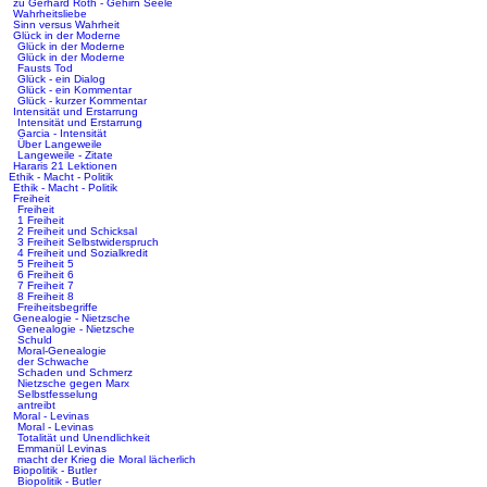
zu Gerhard Roth - Gehirn Seele
Wahrheitsliebe
Sinn versus Wahrheit
Glück in der Moderne
Glück in der Moderne
Glück in der Moderne
Fausts Tod
Glück - ein Dialog
Glück - ein Kommentar
Glück - kurzer Kommentar
Intensität und Erstarrung
Intensität und Erstarrung
Garcia - Intensität
Über Langeweile
Langeweile - Zitate
Hararis 21 Lektionen
Ethik - Macht - Politik
Ethik - Macht - Politik
Freiheit
Freiheit
1 Freiheit
2 Freiheit und Schicksal
3 Freiheit Selbstwiderspruch
4 Freiheit und Sozialkredit
5 Freiheit 5
6 Freiheit 6
7 Freiheit 7
8 Freiheit 8
Freiheitsbegriffe
Genealogie - Nietzsche
Genealogie - Nietzsche
Schuld
Moral-Genealogie
der Schwache
Schaden und Schmerz
Nietzsche gegen Marx
Selbstfesselung
antreibt
Moral - Levinas
Moral - Levinas
Totalität und Unendlichkeit
Emmanül Levinas
macht der Krieg die Moral lächerlich
Biopolitik - Butler
Biopolitik - Butler