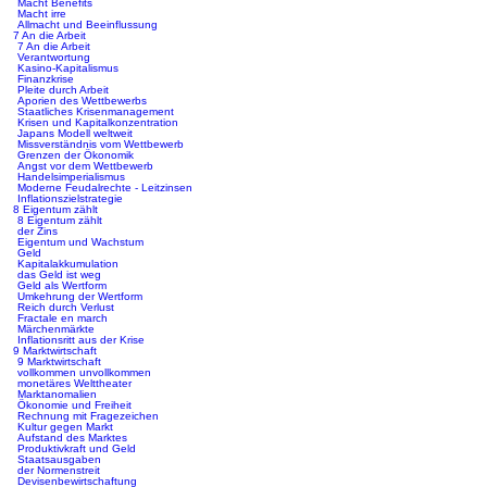
Macht Benefits
Macht irre
Allmacht und Beeinflussung
7 An die Arbeit
7 An die Arbeit
Verantwortung
Kasino-Kapitalismus
Finanzkrise
Pleite durch Arbeit
Aporien des Wettbewerbs
Staatliches Krisenmanagement
Krisen und Kapitalkonzentration
Japans Modell weltweit
Missverständnis vom Wettbewerb
Grenzen der Ökonomik
Angst vor dem Wettbewerb
Handelsimperialismus
Moderne Feudalrechte - Leitzinsen
Inflationszielstrategie
8 Eigentum zählt
8 Eigentum zählt
der Zins
Eigentum und Wachstum
Geld
Kapitalakkumulation
das Geld ist weg
Geld als Wertform
Umkehrung der Wertform
Reich durch Verlust
Fractale en march
Märchenmärkte
Inflationsritt aus der Krise
9 Marktwirtschaft
9 Marktwirtschaft
vollkommen unvollkommen
monetäres Welttheater
Marktanomalien
Ökonomie und Freiheit
Rechnung mit Fragezeichen
Kultur gegen Markt
Aufstand des Marktes
Produktivkraft und Geld
Staatsausgaben
der Normenstreit
Devisenbewirtschaftung