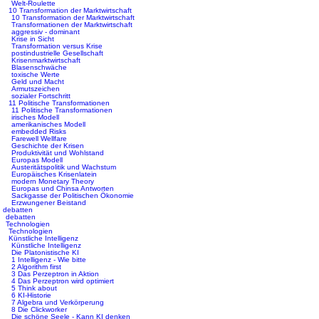
Welt-Roulette
10 Transformation der Marktwirtschaft
10 Transformation der Marktwirtschaft
Transformationen der Marktwirtschaft
aggressiv - dominant
Krise in Sicht
Transformation versus Krise
postindustrielle Gesellschaft
Krisenmarktwirtschaft
Blasenschwäche
toxische Werte
Geld und Macht
Armutszeichen
sozialer Fortschritt
11 Politische Transformationen
11 Politische Transformationen
irisches Modell
amerikanisches Modell
embedded Risks
Farewell Wellfare
Geschichte der Krisen
Produktivität und Wohlstand
Europas Modell
Austeritätspolitik und Wachstum
Europäisches Krisenlatein
modern Monetary Theory
Europas und Chinsa Antworten
Sackgasse der Politischen Ökonomie
Erzwungener Beistand
debatten
debatten
Technologien
Technologien
Künstliche Intelligenz
Künstliche Intelligenz
Die Platonistische KI
1 Intelligenz - Wie bitte
2 Algorithm first
3 Das Perzeptron in Aktion
4 Das Perzeptron wird optimiert
5 Think about
6 KI-Historie
7 Algebra und Verkörperung
8 Die Clickworker
Die schöne Seele - Kann KI denken