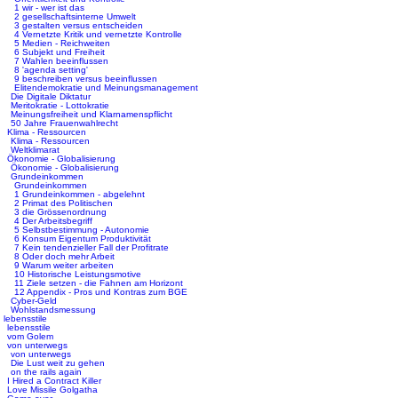
1 wir - wer ist das
2 gesellschaftsinterne Umwelt
3 gestalten versus entscheiden
4 Vernetzte Kritik und vernetzte Kontrolle
5 Medien - Reichweiten
6 Subjekt und Freiheit
7 Wahlen beeinflussen
8 'agenda setting'
9 beschreiben versus beeinflussen
Elitendemokratie und Meinungsmanagement
Die Digitale Diktatur
Meritokratie - Lottokratie
Meinungsfreiheit und Klarnamenspflicht
50 Jahre Frauenwahlrecht
Klima - Ressourcen
Klima - Ressourcen
Weltklimarat
Ökonomie - Globalisierung
Ökonomie - Globalisierung
Grundeinkommen
Grundeinkommen
1 Grundeinkommen - abgelehnt
2 Primat des Politischen
3 die Grössenordnung
4 Der Arbeitsbegriff
5 Selbstbestimmung - Autonomie
6 Konsum Eigentum Produktivität
7 Kein tendenzieller Fall der Profitrate
8 Oder doch mehr Arbeit
9 Warum weiter arbeiten
10 Historische Leistungsmotive
11 Ziele setzen - die Fahnen am Horizont
12 Appendix - Pros und Kontras zum BGE
Cyber-Geld
Wohlstandsmessung
lebensstile
lebensstile
vom Golem
von unterwegs
von unterwegs
Die Lust weit zu gehen
on the rails again
I Hired a Contract Killer
Love Missile Golgatha