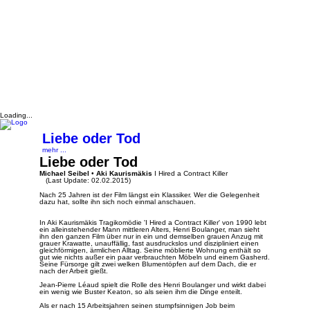
Loading...
Liebe oder Tod
mehr ...
Liebe oder Tod
Michael Seibel
•
Aki Kaurismäkis
I Hired a Contract Killer
(Last Update: 02.02.2015)
Nach 25 Jahren ist der Film längst ein Klassiker. Wer die Gelegenheit
dazu hat, sollte ihn sich noch einmal anschauen.
In Aki Kaurismäkis Tragikomödie 'I Hired a Contract Killer' von 1990 lebt
ein alleinstehender Mann mittleren Alters, Henri Boulanger, man sieht
ihn den ganzen Film über nur in ein und demselben grauen Anzug mit
grauer Krawatte, unauffällig, fast ausdruckslos und diszipliniert einen
gleichförmigen, ärmlichen Alltag. Seine möblierte Wohnung enthält so
gut wie nichts außer ein paar verbrauchten Möbeln und einem Gasherd.
Seine Fürsorge gilt zwei welken Blumentöpfen auf dem Dach, die er
nach der Arbeit gießt.
Jean-Pierre Léaud spielt die Rolle des Henri Boulanger und wirkt dabei
ein wenig wie Buster Keaton, so als seien ihm die Dinge enteilt.
Als er nach 15 Arbeitsjahren seinen stumpfsinnigen Job beim