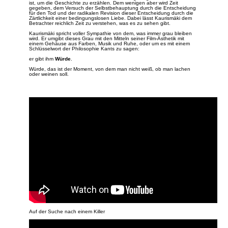
ist, um die Geschichte zu erzählen. Dem wenigen aber wird Zeit
gegeben, dem Versuch der Selbstbehauptung durch die Entscheidung
für den Tod und der radikalen Revision dieser Entscheidung durch die
Zärtlichkeit einer bedingungslosen Liebe. Dabei lässt Kaurismäki dem
Betrachter reichlich Zeit zu verstehen, was es zu sehen gibt.
Kaurismäki spricht voller Sympathie von dem, was immer grau bleiben
wird. Er umgibt dieses Grau mit den Mitteln seiner Film-Ästhetik mit
einem Gehäuse aus Farben, Musik und Ruhe, oder um es mit einem
Schlüsselwort der Philosophie Kants zu sagen:
er gibt ihm
Würde
.
Würde, das ist der Moment, von dem man nicht weiß, ob man lachen
oder weinen soll.
Auf der Suche nach einem Killer