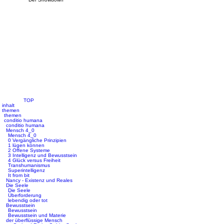
TOP
inhalt
themen
themen
conditio humana
conditio humana
Mensch 4_0
Mensch 4_0
0 Vergängliche Prinzipien
1 lügen können
2 Offene Systeme
3 Intelligenz und Bewusstsein
4 Glück versus Freiheit
Transhumanismus
Superintelligenz
It from bit
Nancy - Existenz und Reales
Die Seele
Die Seele
Überforderung
lebendig oder tot
Bewusstsein
Bewusstsein
Bewusstsein und Materie
der überflüssige Mensch