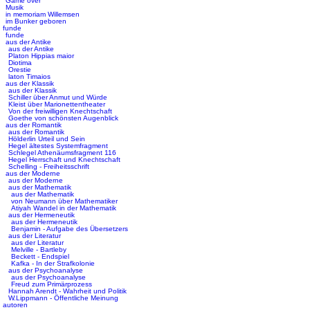
Game over
Musik
in memoriam Willemsen
im Bunker geboren
funde
funde
aus der Antike
aus der Antike
Platon Hippias maior
Diotima
Orestie
laton Timaios
aus der Klassik
aus der Klassik
Schiller über Anmut und Würde
Kleist über Marionettentheater
Von der freiwilligen Knechtschaft
Goethe von schönsten Augenblick
aus der Romantik
aus der Romantik
Hölderlin Urteil und Sein
Hegel ältestes Systemfragment
Schlegel Athenäumsfragment 116
Hegel Herrschaft und Knechtschaft
Schelling - Freiheitsschrift
aus der Moderne
aus der Moderne
aus der Mathematik
aus der Mathematik
von Neumann über Mathematiker
Atiyah Wandel in der Mathematik
aus der Hermeneutik
aus der Hermeneutik
Benjamin - Aufgabe des Übersetzers
aus der Literatur
aus der Literatur
Melville - Bartleby
Beckett - Endspiel
Kafka - In der Strafkolonie
aus der Psychoanalyse
aus der Psychoanalyse
Freud zum Primärprozess
Hannah Arendt - Wahrheit und Politik
W.Lippmann - Öffentliche Meinung
autoren