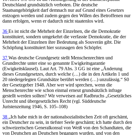
Deutschland grundsätzlich verboten. Die deutsche
Staatsangehörigkeit darf demnach nur auf Grund eines Gesetzes
entzogen werden und zudem gegen den Willen des Betroffenen nur
dann erfolgen, wenn er dadurch nicht staatenlos wird.
36
Es ist nicht die Mehrheit der Einzelnen, die die Demokratie
konstituiert, sondern umgekehrt die verfasste Demokratie, die der
Mehrheit der Einzelnen ihre Bedeutung als Souverän gibt. Die
Schöpfung konstituiert hier sozusagen den Schöpfer.
37
Was deutsche Grundgesetz stellt Menschenrechten und
Grundrechte unter eine so genannte Ewigkeitsgarantie
(Ewigkeitsklausel). Laut Art. 79 Abs. 3 GG ist eine „Änderung
dieses Grundgesetzes, durch welche (…) die in den Artikeln 1 und
20 niedergelegten Grundsätze berührt werden (…) unzulässig.“ S0
der Gesetzgeber 1948. Aber wer wird sprechen, wenn die
Menschenrechte wie schon einmal erneut grundsätzlich infrage
gestellt werden sollten? Wir verweisen auf Radbruchs „Gesetzliches
Unrecht und übergesetzliches Recht (vgl. Süddeutsche
Juristenzeitung 1946, S. 105–108)
38
„Ich habe mich in der nationalsozialistischen Zeit oft geschämt,
ein Deutscher zu sein, in tiefster Seele geschämt; ich hatte durch den
schweizerischen Generalkonsul von Weiß von den Schandtaten, die
von Deutschen an Deutschen begangen wurden, und von den