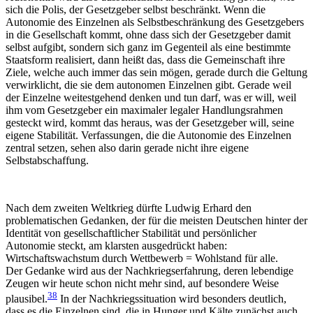
sich die Polis, der Gesetzgeber selbst beschränkt. Wenn die
Autonomie des Einzelnen als Selbstbeschränkung des Gesetzgebers
in die Gesellschaft kommt, ohne dass sich der Gesetzgeber damit
selbst aufgibt, sondern sich ganz im Gegenteil als eine bestimmte
Staatsform realisiert, dann heißt das, dass die Gemeinschaft ihre
Ziele, welche auch immer das sein mögen, gerade durch die Geltung
verwirklicht, die sie dem autonomen Einzelnen gibt. Gerade weil
der Einzelne weitestgehend denken und tun darf, was er will, weil
ihm vom Gesetzgeber ein maximaler legaler Handlungsrahmen
gesteckt wird, kommt das heraus, was der Gesetzgeber will, seine
eigene Stabilität. Verfassungen, die die Autonomie des Einzelnen
zentral setzen, sehen also darin gerade nicht ihre eigene
Selbstabschaffung.
Nach dem zweiten Weltkrieg dürfte Ludwig Erhard den
problematischen Gedanken, der für die meisten Deutschen hinter der
Identität von gesellschaftlicher Stabilität und persönlicher
Autonomie steckt, am klarsten ausgedrückt haben:
Wirtschaftswachstum durch Wettbewerb = Wohlstand für alle.
Der Gedanke wird aus der Nachkriegserfahrung, deren lebendige
Zeugen wir heute schon nicht mehr sind, auf besondere Weise
38
plausibel.
In der Nachkriegssituation wird besonders deutlich,
dass es die Einzelnen sind, die in Hunger und Kälte zunächst auch