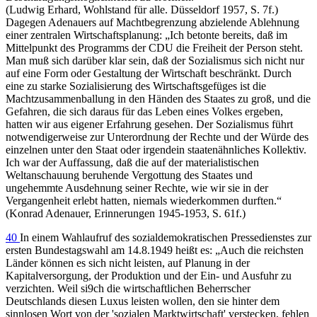
(Ludwig Erhard, Wohlstand für alle. Düsseldorf 1957, S. 7f.)
Dagegen Adenauers auf Machtbegrenzung abzielende Ablehnung
einer zentralen Wirtschaftsplanung: „Ich betonte bereits, daß im
Mittelpunkt des Programms der CDU die Freiheit der Person steht.
Man muß sich darüber klar sein, daß der Sozialismus sich nicht nur
auf eine Form oder Gestaltung der Wirtschaft beschränkt. Durch
eine zu starke Sozialisierung des Wirtschaftsgefüges ist die
Machtzusammenballung in den Händen des Staates zu groß, und die
Gefahren, die sich daraus für das Leben eines Volkes ergeben,
hatten wir aus eigener Erfahrung gesehen. Der Sozialismus führt
notwendigerweise zur Unterordnung der Rechte und der Würde des
einzelnen unter den Staat oder irgendein staatenähnliches Kollektiv.
Ich war der Auffassung, daß die auf der materialistischen
Weltanschauung beruhende Vergottung des Staates und
ungehemmte Ausdehnung seiner Rechte, wie wir sie in der
Vergangenheit erlebt hatten, niemals wiederkommen durften.“
(Konrad Adenauer, Erinnerungen 1945-1953, S. 61f.)
40
In einem Wahlaufruf des sozialdemokratischen Pressedienstes zur
ersten Bundestagswahl am 14.8.1949 heißt es: „Auch die reichsten
Länder können es sich nicht leisten, auf Planung in der
Kapitalversorgung, der Produktion und der Ein- und Ausfuhr zu
verzichten. Weil si9ch die wirtschaftlichen Beherrscher
Deutschlands diesen Luxus leisten wollen, den sie hinter dem
sinnlosen Wort von der 'sozialen Marktwirtschaft' verstecken, fehlen