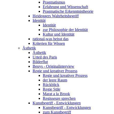
Pragmatismus
Erfahrung und Wissenschaft
Pragmatische Erkenntnistheorie
Heideggers Wahrheitsbegriff
Identität
Identität
zur Philosophie der Identität
Kultur und Identität
rational-was heisst das
Kriterien für Wissen
Ästhetik
Ästhetik
Urteil des Paris
Bilderflut
Beuys - Originalinterview
Regie und kreativer Prozess
Regie und kreativer Prozess
der leere Raum
Rückblick
Regie Stile
Marat a la Brook
Regisseure sprechen
Kunstbegriff - Entwicklungen
Kunstbegriff - Entwicklungen
zum Kunstbegriff