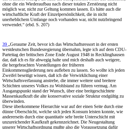
ohne die ein Wiederaufbau nach dieser totalen Zerstörung nicht
möglich war, nicht zur Geltung kommen lassen. Es hätte auch die
wirtschaftliche Kraft der Einzelpersönlichkeit, die in nicht
unerheblichem Umfange noch vorhanden war, nicht nutzbringend
verwendet.“ (ebd. S. 207)
39
„Geraume Zeit, bevor ich das Wirtschaftsressort in der ersten
westdeutschen Bundesregierung übernahm, legte ich auf dem CDU-
Parteitag der britischen Zone Ende August 1948 in Recklinghausen
dar, daß ich es für abwegig halte und mich deshalb auch weigere,
die hergebrachten Vorstellungen der früheren
Einkommensgliederung neu aufleben zu lassen. So wollte ich jeden
Zweifel beseitigt wissen, daß ich die Verwirklichung einer
Wirtschaftsverfassung anstrebe, die immer weitere und breitere
Schichten unseres Volkes zu Wohlstand zu führen vermag. Am
Ausgangspunkt stand der Wunsch, über eine breitgeschichtete
Massenkaufkraft die alte konservative soziale Struktur endgültig zu
überwinden.
Diese überkommene Hierarchie war auf der einen Seite durch eine
dünne Oberschicht, welche sich jeden Konsum leisten konnte, wie
andererseits durch eine quantitativ sehr breite Unterschicht mit
unzureichender Kaufkraft gekennzeichnet. Die Neugestaltung
unserer Wirtschaftsordnung mußte also die Voraussetzung dafür