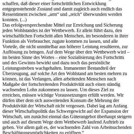
schaffen, daß dieser einer fortschrittlichen Entwicklung
entgegenstehende Zustand und damit zugleich auch endlich das
Ressentiment zwischen „arm“ und „reich“ überwunden werden
konnten. (...)
Das erfolgversprechendste Mittel zur Erreichung und Sicherung
jeden Wohlstandes ist der Wettbewerb. Er allein führt dazu, den
wirtschaftlichen Fortschritt allen Menschen, im besonderen in ihrer
Funktion als Verbraucher, zugute kommen zu lassen, und alle
Vorteile, die nicht unmittelbar aus höherer Leistung resultieren, zur
Auflösung zu bringen. Auf dem Wege über den Wettbewerb wird –
im besten Sinne des Wortes – eine Sozialisierung des Fortschritts
und des Gewinns bewirkt und dazu noch das persönliche
Leistungsstreben wachgehalten. Immanenter Bestandteil der
Überzeugung, auf solche Art den Wohlstand am besten mehren zu
können, ist das Verlangen, allen arbeitenden Menschen nach
Maßgabe der fortschreitenden Produktivität auch einen ständig
wachsenden Lohn zukommen zu lassen. Um dieses Ziel zu
erreichen, müssen wichtige Voraussetzungen erfüllt werden. Wir
dürfen über dem sich ausweitenden Konsum die Mehrung der
Produktivität der Wirtschaft nicht vergessen. Dabei lag am Anfang
dieser Wirtschaftspolitik das Schwergewicht auf der Expansion der
Wirtschaft, um zunächst einmal das Güterangebot überhaupt steigern
und auch auf diesem Wege dem Wettbewerb laufend Auftrieb zu
geben. Vor allem galt es, der wachsenden Zahl von Arbeitsuchenden
Beschäftigungsmöglichkeiten zu eröffnen.“