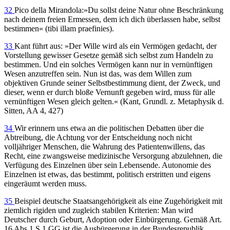
32
Pico della Mirandola:»Du sollst deine Natur ohne Beschränkung
nach deinem freien Ermessen, dem ich dich überlassen habe, selbst
bestimmen« (tibi illam praefinies).
33
Kant führt aus: »Der Wille wird als ein Vermögen gedacht, der
Vorstellung gewisser Gesetze gemäß sich selbst zum Handeln zu
bestimmen. Und ein solches Vermögen kann nur in vernünftigen
Wesen anzutreffen sein. Nun ist das, was dem Willen zum
objektiven Grunde seiner Selbstbestimmung dient, der Zweck, und
dieser, wenn er durch bloße Vernunft gegeben wird, muss für alle
vernünftigen Wesen gleich gelten.« (Kant, Grundl. z. Metaphysik d.
Sitten, AA 4, 427)
34
Wir erinnern uns etwa an die politischen Debatten über die
Abtreibung, die Achtung vor der Entscheidung noch nicht
volljähriger Menschen, die Wahrung des Patientenwillens, das
Recht, eine zwangsweise medizinische Versorgung abzulehnen, die
Verfügung des Einzelnen über sein Lebensende. Autonomie des
Einzelnen ist etwas, das bestimmt, politisch erstritten und eigens
eingeräumt werden muss.
35
Beispiel deutsche Staatsangehörigkeit als eine Zugehörigkeit mit
ziemlich rigiden und zugleich stabilen Kriterien: Man wird
Deutscher durch Geburt, Adoption oder Einbürgerung. Gemäß Art.
16 Abs.1 S.1 GG ist die Ausbürgerung in der Bundesrepublik