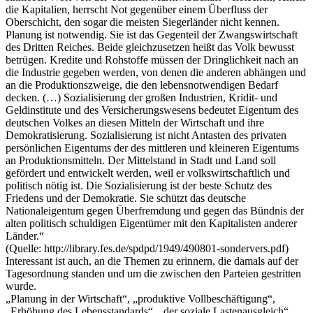
die Kapitalien, herrscht Not gegenüber einem Überfluss der
Oberschicht, den sogar die meisten Siegerländer nicht kennen.
Planung ist notwendig. Sie ist das Gegenteil der Zwangswirtschaft
des Dritten Reiches. Beide gleichzusetzen heißt das Volk bewusst
betrügen. Kredite und Rohstoffe müssen der Dringlichkeit nach an
die Industrie gegeben werden, von denen die anderen abhängen und
an die Produktionszweige, die den lebensnotwendigen Bedarf
decken. (…) Sozialisierung der großen Industrien, Kridit- und
Geldinstitute und des Versicherungswesens bedeutet Eigentum des
deutschen Volkes an diesen Mitteln der Wirtschaft und ihre
Demokratisierung. Sozialisierung ist nicht Antasten des privaten
persönlichen Eigentums der des mittleren und kleineren Eigentums
an Produktionsmitteln. Der Mittelstand in Stadt und Land soll
gefördert und entwickelt werden, weil er volkswirtschaftlich und
politisch nötig ist. Die Sozialisierung ist der beste Schutz des
Friedens und der Demokratie. Sie schützt das deutsche
Nationaleigentum gegen Überfremdung und gegen das Bündnis der
alten politisch schuldigen Eigentümer mit den Kapitalisten anderer
Länder.“
(Quelle: http://library.fes.de/spdpd/1949/490801-sondervers.pdf)
Interessant ist auch, an die Themen zu erinnern, die damals auf der
Tagesordnung standen und um die zwischen den Parteien gestritten
wurde.
„Planung in der Wirtschaft“, „produktive Vollbeschäftigung“,
„Erhöhung des Lebensstandards“, „der soziale Lastenausgleich“,