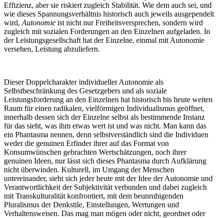
Effizienz, aber sie riskiert zugleich Stabilität. Wie dem auch sei, und
wie dieses Spannungsverhältnis historisch auch jeweils ausgependelt
wird,
Autonomie
ist nicht nur Freiheitsversprechen, sondern wird
zugleich mit sozialen Forderungen an den Einzelnen aufgeladen. In
der Leistungsgesellschaft hat der Einzelne, einmal mit Autonomie
versehen, Leistung abzuliefern.
Dieser Doppelcharakter individueller Autonomie als
Selbstbeschränkung des Gesetzgebers und als soziale
Leistungsforderung an den Einzelnen hat historisch bis heute weiten
Raum für einen radikalen, vielförmigen Individualismus geöffnet,
innerhalb dessen sich der Einzelne selbst als bestimmende Instanz
für das sieht, was ihm etwas wert ist und was nicht. Man kann das
ein Phantasma nennen, denn selbstverständlich sind die Individuen
weder die genuinen Erfinder ihrer auf das Format von
Konsumwünschen gebrachten Wertschätzungen, noch ihrer
genuinen Ideen, nur lässt sich dieses Phantasma durch Aufklärung
nicht überwinden. Kulturell, im Umgang der Menschen
untereinander, sieht sich jeder heute mit der Idee der Autonomie und
Verantwortlichkeit der Subjektivität verbunden und dabei zugleich
mit Transkulturalität konfrontiert, mit dem beunruhigenden
Pluralismus der Denkstile, Einstellungen, Wertungen und
Verhaltensweisen. Das mag man mögen oder nicht, geordnet oder