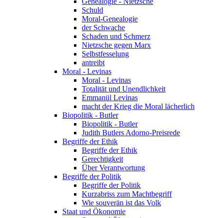
Genealogie - Nietzsche
Schuld
Moral-Genealogie
der Schwache
Schaden und Schmerz
Nietzsche gegen Marx
Selbstfesselung
antreibt
Moral - Levinas
Moral - Levinas
Totalität und Unendlichkeit
Emmanül Levinas
macht der Krieg die Moral lächerlich
Biopolitik - Butler
Biopolitik - Butler
Judith Butlers Adorno-Preisrede
Begriffe der Ethik
Begriffe der Ethik
Gerechtigkeit
Über Verantwortung
Begriffe der Politik
Begriffe der Politik
Kurzabriss zum Machtbegriff
Wie souverän ist das Volk
Staat und Ökonomie