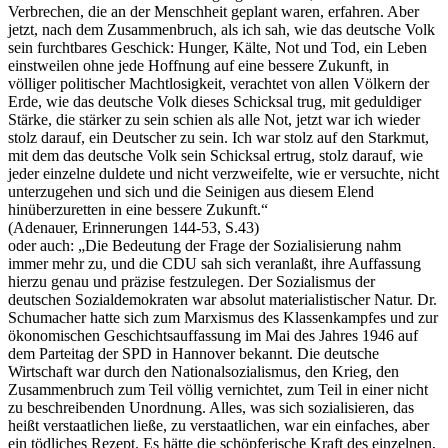
Verbrechen, die an der Menschheit geplant waren, erfahren. Aber
jetzt, nach dem Zusammenbruch, als ich sah, wie das deutsche Volk
sein furchtbares Geschick: Hunger, Kälte, Not und Tod, ein Leben
einstweilen ohne jede Hoffnung auf eine bessere Zukunft, in
völliger politischer Machtlosigkeit, verachtet von allen Völkern der
Erde, wie das deutsche Volk dieses Schicksal trug, mit geduldiger
Stärke, die stärker zu sein schien als alle Not, jetzt war ich wieder
stolz darauf, ein Deutscher zu sein. Ich war stolz auf den Starkmut,
mit dem das deutsche Volk sein Schicksal ertrug, stolz darauf, wie
jeder einzelne duldete und nicht verzweifelte, wie er versuchte, nicht
unterzugehen und sich und die Seinigen aus diesem Elend
hinüberzuretten in eine bessere Zukunft.“
(Adenauer, Erinnerungen 144-53, S.43)
oder auch: „Die Bedeutung der Frage der Sozialisierung nahm
immer mehr zu, und die CDU sah sich veranlaßt, ihre Auffassung
hierzu genau und präzise festzulegen. Der Sozialismus der
deutschen Sozialdemokraten war absolut materialistischer Natur. Dr.
Schumacher hatte sich zum Marxismus des Klassenkampfes und zur
ökonomischen Geschichtsauffassung im Mai des Jahres 1946 auf
dem Parteitag der SPD in Hannover bekannt. Die deutsche
Wirtschaft war durch den Nationalsozialismus, den Krieg, den
Zusammenbruch zum Teil völlig vernichtet, zum Teil in einer nicht
zu beschreibenden Unordnung. Alles, was sich sozialisieren, das
heißt verstaatlichen ließe, zu verstaatlichen, war ein einfaches, aber
ein tödliches Rezept. Es hätte die schöpferische Kraft des einzelnen,