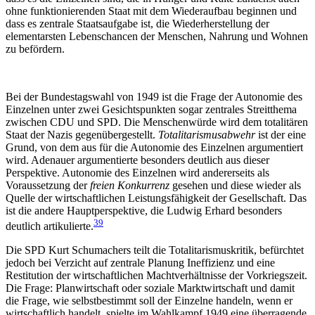
ohne funktionierenden Staat mit dem Wiederaufbau beginnen und
dass es zentrale Staatsaufgabe ist, die Wiederherstellung der
elementarsten Lebenschancen der Menschen, Nahrung und Wohnen
zu befördern.
Bei der Bundestagswahl von 1949 ist die Frage der Autonomie des
Einzelnen unter zwei Gesichtspunkten sogar zentrales Streitthema
zwischen CDU und SPD. Die Menschenwürde wird dem totalitären
Staat der Nazis gegenübergestellt.
Totalitarismusabwehr
ist der eine
Grund, von dem aus für die Autonomie des Einzelnen argumentiert
wird. Adenauer argumentierte besonders deutlich aus dieser
Perspektive. Autonomie des Einzelnen wird andererseits als
Voraussetzung der
freien Konkurrenz
gesehen und diese wieder als
Quelle der wirtschaftlichen Leistungsfähigkeit der Gesellschaft. Das
ist die andere Hauptperspektive, die Ludwig Erhard besonders
39
deutlich artikulierte.
Die SPD Kurt Schumachers teilt die Totalitarismuskritik, befürchtet
jedoch bei Verzicht auf zentrale Planung Ineffizienz und eine
Restitution der wirtschaftlichen Machtverhältnisse der Vorkriegszeit.
Die Frage: Planwirtschaft oder soziale Marktwirtschaft und damit
die Frage, wie selbstbestimmt soll der Einzelne handeln, wenn er
wirtschaftlich handelt, spielte im Wahlkampf 1949 eine überragende