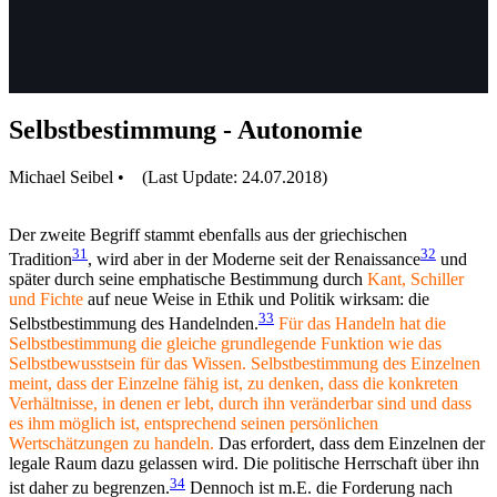
Selbstbestimmung - Autonomie
Michael Seibel • (Last Update: 24.07.2018)
Der zweite Begriff stammt ebenfalls aus der griechischen
31
32
Tradition
, wird aber in der Moderne seit der Renaissance
und
später durch seine emphatische Bestimmung durch
Kant, Schiller
und Fichte
auf neue Weise in Ethik und Politik wirksam: die
33
Selbstbestimmung des Handelnden.
Für das Handeln hat die
Selbstbestimmung die gleiche grundlegende Funktion wie das
Selbstbewusstsein für das Wissen. Selbstbestimmung des Einzelnen
meint, dass der Einzelne fähig ist, zu denken, dass die konkreten
Verhältnisse, in denen er lebt, durch ihn veränderbar sind und dass
es ihm möglich ist, entsprechend seinen persönlichen
Wertschätzungen zu handeln.
Das erfordert, dass dem Einzelnen der
legale Raum dazu gelassen wird. Die politische Herrschaft über ihn
34
ist daher zu begrenzen.
Dennoch ist m.E. die Forderung nach