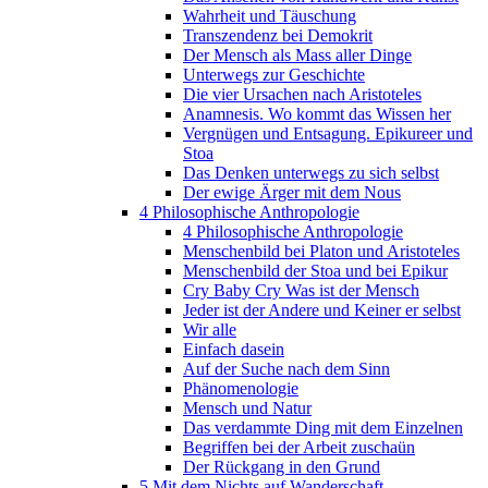
Wahrheit und Täuschung
Transzendenz bei Demokrit
Der Mensch als Mass aller Dinge
Unterwegs zur Geschichte
Die vier Ursachen nach Aristoteles
Anamnesis. Wo kommt das Wissen her
Vergnügen und Entsagung. Epikureer und
Stoa
Das Denken unterwegs zu sich selbst
Der ewige Ärger mit dem Nous
4 Philosophische Anthropologie
4 Philosophische Anthropologie
Menschenbild bei Platon und Aristoteles
Menschenbild der Stoa und bei Epikur
Cry Baby Cry Was ist der Mensch
Jeder ist der Andere und Keiner er selbst
Wir alle
Einfach dasein
Auf der Suche nach dem Sinn
Phänomenologie
Mensch und Natur
Das verdammte Ding mit dem Einzelnen
Begriffen bei der Arbeit zuschaün
Der Rückgang in den Grund
5 Mit dem Nichts auf Wanderschaft