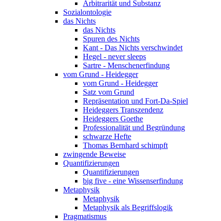
Arbitrarität und Substanz
Sozialontologie
das Nichts
das Nichts
Spuren des Nichts
Kant - Das Nichts verschwindet
Hegel - never sleeps
Sartre - Menschenerfindung
vom Grund - Heidegger
vom Grund - Heidegger
Satz vom Grund
Repräsentation und Fort-Da-Spiel
Heideggers Transzendenz
Heideggers Goethe
Professionalität und Begründung
schwarze Hefte
Thomas Bernhard schimpft
zwingende Beweise
Quantifizierungen
Quantifizierungen
big five - eine Wissenserfindung
Metaphysik
Metaphysik
Metaphysik als Begriffslogik
Pragmatismus