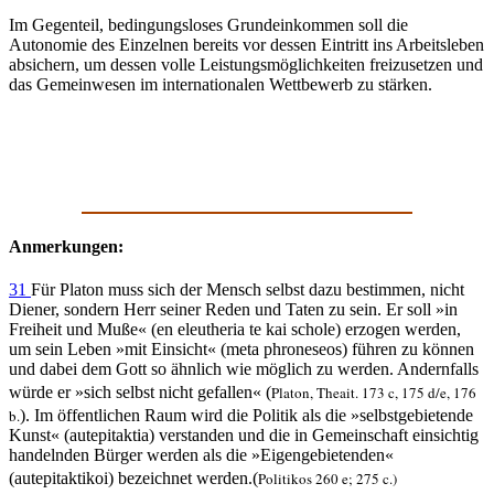
Im Gegenteil, bedingungsloses Grundeinkommen soll die
Autonomie des Einzelnen bereits vor dessen Eintritt ins Arbeitsleben
absichern, um dessen volle Leistungsmöglichkeiten freizusetzen und
das Gemeinwesen im internationalen Wettbewerb zu stärken.
Anmerkungen:
31
Für Platon muss sich der Mensch selbst dazu bestimmen, nicht
Diener, sondern Herr seiner Reden und Taten zu sein. Er soll »in
Freiheit und Muße« (en eleutheria te kai schole) erzogen werden,
um sein Leben »mit Einsicht« (meta phroneseos) führen zu können
und dabei dem Gott so ähnlich wie möglich zu werden. Andernfalls
würde er »sich selbst nicht gefallen« (
Platon, Theait. 173 c, 175 d/e, 176
b.
). Im öffentlichen Raum wird die Politik als die »selbstgebietende
Kunst« (autepitaktia) verstanden und die in Gemeinschaft einsichtig
handelnden Bürger werden als die »Eigengebietenden«
(autepitaktikoi) bezeichnet werden.(
Politikos 260 e; 275 c.)