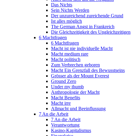
Das Nichts
Sein Nichts Werden
Der unzureichend zureichende Grund
Ist alles möglich
The German Angst in Frankreich
Die Gleichzeitigkeit des Ungleichzeitigen
6 Machtfragen
6 Machtfragen
Macht ist nie individuelle Macht
Macht medium rare
Macht politisch
Zum Verbrechen geboren
Macht Ein Grenzfall des Bewusstseins
Grösser als der Mount Everest
Ground Zero
Under my thumb
Anthropologie der Macht
Macht Benefits
Macht irre
Allmacht und Beeinflussung
7 An die Arbeit
7 An die Arbeit
Verantwortung
Kasino-Kapitalismus
Finanzkrise