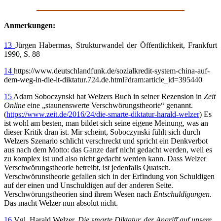
Anmerkungen:
13
Jürgen Habermas, Strukturwandel der Öffentlichkeit, Frankfurt
1990, S. 88
14
https://www.deutschlandfunk.de/sozialkredit-system-china-auf-
dem-weg-in-die-it-diktatur.724.de.html?dram:article_id=395440
15
Adam Soboczynski hat Welzers Buch in seiner Rezension in
Zeit
Online
eine „staunenswerte Verschwörungstheorie“ genannt.
(
https://www.zeit.de/2016/24/die-smarte-diktatur-harald-welzer
) Es
ist wohl am besten, man bildet sich seine eigene Meinung, was an
dieser Kritik dran ist. Mir scheint, Soboczynski fühlt sich durch
Welzers Szenario schlicht verschreckt und spricht ein Denkverbot
aus nach dem Motto: das Ganze darf nicht gedacht werden, weil es
zu komplex ist und also nicht gedacht werden kann. Dass Welzer
Verschwörungstheorie betreibt, ist jedenfalls Quatsch.
Verschwörunstheorie gefallen sich in der Erfindung von Schuldigen
auf der einen und Unschuldigen auf der anderen Seite.
Verschwörungstheorien sind ihrem Wesen nach
Entschuldigungen
.
Das macht Welzer nun absolut nicht.
16
Vgl. Harald Welzer,
Die smarte Diktatur, der Angriff auf unsere