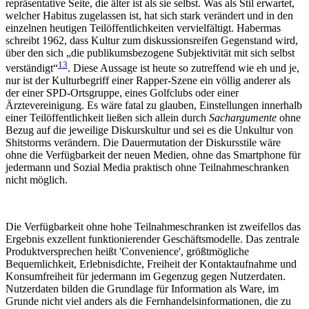
repräsentative Seite, die älter ist als sie selbst. Was als Stil erwartet,
welcher Habitus zugelassen ist, hat sich stark verändert und in den
einzelnen heutigen Teilöffentlichkeiten vervielfältigt. Habermas
schreibt 1962, dass Kultur zum diskussionsreifen Gegenstand wird,
über den sich „die publikumsbezogene Subjektivität mit sich selbst
13
verständigt“
. Diese Aussage ist heute so zutreffend wie eh und je,
nur ist der Kulturbegriff einer Rapper-Szene ein völlig anderer als
der einer SPD-Ortsgruppe, eines Golfclubs oder einer
Ärztevereinigung. Es wäre fatal zu glauben, Einstellungen innerhalb
einer Teilöffentlichkeit ließen sich allein durch
Sachargumente
ohne
Bezug auf die jeweilige Diskurskultur und sei es die Unkultur von
Shitstorms verändern. Die Dauermutation der Diskursstile wäre
ohne die Verfügbarkeit der neuen Medien, ohne das Smartphone für
jedermann und Sozial Media praktisch ohne Teilnahmeschranken
nicht möglich.
Die Verfügbarkeit ohne hohe Teilnahmeschranken ist zweifellos das
Ergebnis exzellent funktionierender Geschäftsmodelle. Das zentrale
Produktversprechen heißt 'Convenience', größtmögliche
Bequemlichkeit, Erlebnisdichte, Freiheit der Kontaktaufnahme und
Konsumfreiheit für jedermann im Gegenzug gegen Nutzerdaten.
Nutzerdaten bilden die Grundlage für Information als Ware, im
Grunde nicht viel anders als die Fernhandelsinformationen, die zu