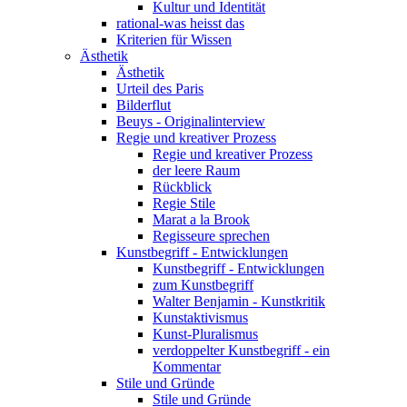
Kultur und Identität
rational-was heisst das
Kriterien für Wissen
Ästhetik
Ästhetik
Urteil des Paris
Bilderflut
Beuys - Originalinterview
Regie und kreativer Prozess
Regie und kreativer Prozess
der leere Raum
Rückblick
Regie Stile
Marat a la Brook
Regisseure sprechen
Kunstbegriff - Entwicklungen
Kunstbegriff - Entwicklungen
zum Kunstbegriff
Walter Benjamin - Kunstkritik
Kunstaktivismus
Kunst-Pluralismus
verdoppelter Kunstbegriff - ein
Kommentar
Stile und Gründe
Stile und Gründe