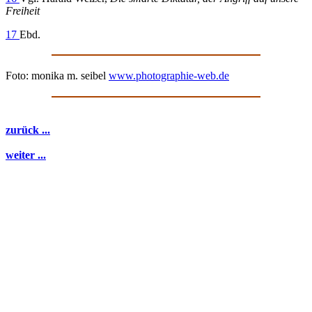
Freiheit
17
Ebd.
Foto: monika m. seibel
www.photographie-web.de
zurück ...
weiter ...