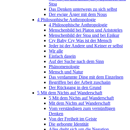
Stoa
Das Denken unterwegs zu sich selbst
Der ewige Ärger mit dem Nous
4 Philosophische Anthropologie
4 Philosophische Anthropologie
Menschenbild bei Platon und Aristoteles
Menschenbild der Stoa und bei Epikur
Cry Baby Cry Was ist der Mensch
Jeder ist der Andere und Keiner er selbst
Wir alle
Einfach dasein
Auf der Suche nach dem Sinn
Phänomenologie
Mensch und Natur
Das verdammte Ding mit dem Einzelnen
Begriffen bei der Arbeit zuschaün
Der Rückgang in den Grund
5 Mit dem Nichts auf Wanderschaft
5 Mit dem Nichts auf Wanderschaft
Mit dem Nichts auf Wanderschaft
Vom verständigen zum vernünftigen
Denken
Von der Freiheit im Geiste
Die geborgte Identität
Alles dreht sich um die Negation