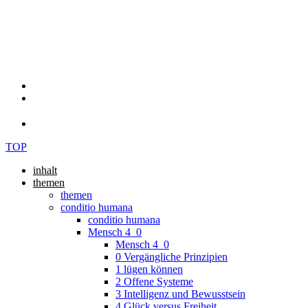
TOP
inhalt
themen
themen
conditio humana
conditio humana
Mensch 4_0
Mensch 4_0
0 Vergängliche Prinzipien
1 lügen können
2 Offene Systeme
3 Intelligenz und Bewusstsein
4 Glück versus Freiheit