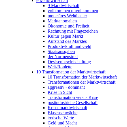
9 Marktwirtschaft
9 Marktwirtschaft
vollkommen unvollkommen
monetäres Welttheater
Marktanomalien
Ökonomie und Freiheit
Rechnung mit Fragezeichen
Kultur gegen Markt
Aufstand des Marktes
Produktivkraft und Geld
Staatsausgaben
der Normenstreit
Devisenbewirtschaftung
Welt-Roulette
10 Transformation der Marktwirtschaft
10 Transformation der Marktwirtschaft
Transformationen der Marktwirtschaft
aggressiv - dominant
Krise in Sicht
Transformation versus Krise
postindustrielle Gesellschaft
Krisenmarktwirtschaft
Blasenschwäche
toxische Werte
Geld und Macht