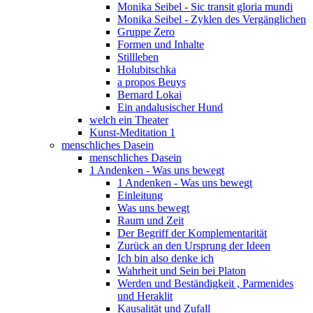
Monika Seibel - Sic transit gloria mundi
Monika Seibel - Zyklen des Vergänglichen
Gruppe Zero
Formen und Inhalte
Stillleben
Holubitschka
a propos Beuys
Bernard Lokai
Ein andalusischer Hund
welch ein Theater
Kunst-Meditation 1
menschliches Dasein
menschliches Dasein
1 Andenken - Was uns bewegt
1 Andenken - Was uns bewegt
Einleitung
Was uns bewegt
Raum und Zeit
Der Begriff der Komplementarität
Zurück an den Ursprung der Ideen
Ich bin also denke ich
Wahrheit und Sein bei Platon
Werden und Beständigkeit , Parmenides
und Heraklit
Kausalität und Zufall