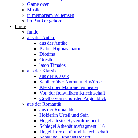
Game over
Musik
in memoriam Willemsen
im Bunker geboren
funde
funde
aus der Antike
aus der Antike
Platon Hippias maior
Diotima
Orestie
laton Timaios
aus der Klassik
aus der Klassik
Schiller über Anmut und Würde
Kleist über Marionettentheater
Von der freiwilligen Knechtschaft
Goethe von schönsten Augenblick
aus der Romantik
aus der Romantik
Hölderlin Urteil und Sein
Hegel ältestes Systemfragment
Schlegel Athenäumsfragment 116
Hegel Herrschaft und Knechtschaft
Schelling - Freiheitsschrift