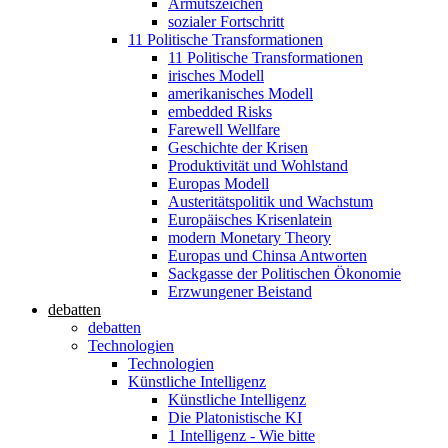
Armutszeichen
sozialer Fortschritt
11 Politische Transformationen
11 Politische Transformationen
irisches Modell
amerikanisches Modell
embedded Risks
Farewell Wellfare
Geschichte der Krisen
Produktivität und Wohlstand
Europas Modell
Austeritätspolitik und Wachstum
Europäisches Krisenlatein
modern Monetary Theory
Europas und Chinsa Antworten
Sackgasse der Politischen Ökonomie
Erzwungener Beistand
debatten
debatten
Technologien
Technologien
Künstliche Intelligenz
Künstliche Intelligenz
Die Platonistische KI
1 Intelligenz - Wie bitte