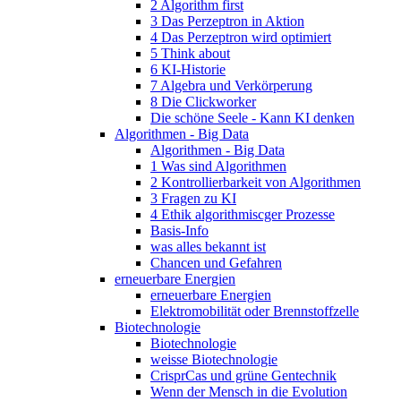
2 Algorithm first
3 Das Perzeptron in Aktion
4 Das Perzeptron wird optimiert
5 Think about
6 KI-Historie
7 Algebra und Verkörperung
8 Die Clickworker
Die schöne Seele - Kann KI denken
Algorithmen - Big Data
Algorithmen - Big Data
1 Was sind Algorithmen
2 Kontrollierbarkeit von Algorithmen
3 Fragen zu KI
4 Ethik algorithmiscger Prozesse
Basis-Info
was alles bekannt ist
Chancen und Gefahren
erneuerbare Energien
erneuerbare Energien
Elektromobilität oder Brennstoffzelle
Biotechnologie
Biotechnologie
weisse Biotechnologie
CrisprCas und grüne Gentechnik
Wenn der Mensch in die Evolution