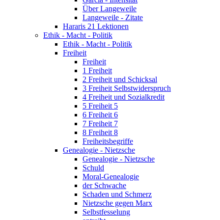
Über Langeweile
Langeweile - Zitate
Hararis 21 Lektionen
Ethik - Macht - Politik
Ethik - Macht - Politik
Freiheit
Freiheit
1 Freiheit
2 Freiheit und Schicksal
3 Freiheit Selbstwiderspruch
4 Freiheit und Sozialkredit
5 Freiheit 5
6 Freiheit 6
7 Freiheit 7
8 Freiheit 8
Freiheitsbegriffe
Genealogie - Nietzsche
Genealogie - Nietzsche
Schuld
Moral-Genealogie
der Schwache
Schaden und Schmerz
Nietzsche gegen Marx
Selbstfesselung