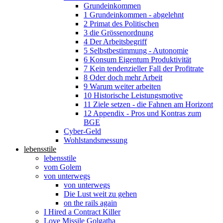
Grundeinkommen
1 Grundeinkommen - abgelehnt
2 Primat des Politischen
3 die Grössenordnung
4 Der Arbeitsbegriff
5 Selbstbestimmung - Autonomie
6 Konsum Eigentum Produktivität
7 Kein tendenzieller Fall der Profitrate
8 Oder doch mehr Arbeit
9 Warum weiter arbeiten
10 Historische Leistungsmotive
11 Ziele setzen - die Fahnen am Horizont
12 Appendix - Pros und Kontras zum
BGE
Cyber-Geld
Wohlstandsmessung
lebensstile
lebensstile
vom Golem
von unterwegs
von unterwegs
Die Lust weit zu gehen
on the rails again
I Hired a Contract Killer
Love Missile Golgatha