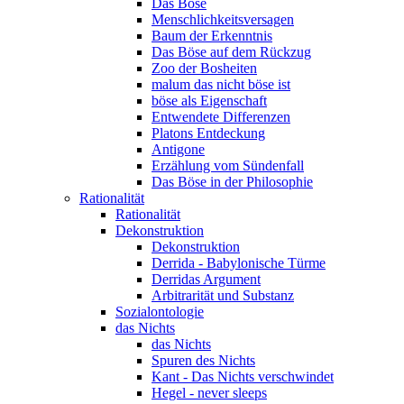
Das Böse
Menschlichkeitsversagen
Baum der Erkenntnis
Das Böse auf dem Rückzug
Zoo der Bosheiten
malum das nicht böse ist
böse als Eigenschaft
Entwendete Differenzen
Platons Entdeckung
Antigone
Erzählung vom Sündenfall
Das Böse in der Philosophie
Rationalität
Rationalität
Dekonstruktion
Dekonstruktion
Derrida - Babylonische Türme
Derridas Argument
Arbitrarität und Substanz
Sozialontologie
das Nichts
das Nichts
Spuren des Nichts
Kant - Das Nichts verschwindet
Hegel - never sleeps