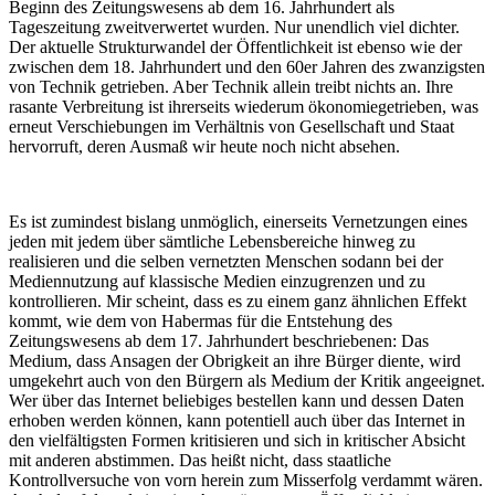
Beginn des Zeitungswesens ab dem 16. Jahrhundert als
Tageszeitung zweitverwertet wurden. Nur unendlich viel dichter.
Der aktuelle Strukturwandel der Öffentlichkeit ist ebenso wie der
zwischen dem 18. Jahrhundert und den 60er Jahren des zwanzigsten
von Technik getrieben. Aber Technik allein treibt nichts an. Ihre
rasante Verbreitung ist ihrerseits wiederum ökonomiegetrieben, was
erneut Verschiebungen im Verhältnis von Gesellschaft und Staat
hervorruft, deren Ausmaß wir heute noch nicht absehen.
Es ist zumindest bislang unmöglich, einerseits Vernetzungen eines
jeden mit jedem über sämtliche Lebensbereiche hinweg zu
realisieren und die selben vernetzten Menschen sodann bei der
Mediennutzung auf klassische Medien einzugrenzen und zu
kontrollieren. Mir scheint, dass es zu einem ganz ähnlichen Effekt
kommt, wie dem von Habermas für die Entstehung des
Zeitungswesens ab dem 17. Jahrhundert beschriebenen: Das
Medium, dass Ansagen der Obrigkeit an ihre Bürger diente, wird
umgekehrt auch von den Bürgern als Medium der Kritik angeeignet.
Wer über das Internet beliebiges bestellen kann und dessen Daten
erhoben werden können, kann potentiell auch über das Internet in
den vielfältigsten Formen kritisieren und sich in kritischer Absicht
mit anderen abstimmen. Das heißt nicht, dass staatliche
Kontrollversuche von vorn herein zum Misserfolg verdammt wären.