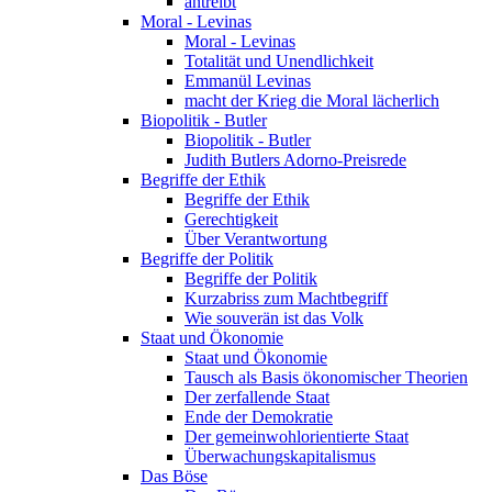
antreibt
Moral - Levinas
Moral - Levinas
Totalität und Unendlichkeit
Emmanül Levinas
macht der Krieg die Moral lächerlich
Biopolitik - Butler
Biopolitik - Butler
Judith Butlers Adorno-Preisrede
Begriffe der Ethik
Begriffe der Ethik
Gerechtigkeit
Über Verantwortung
Begriffe der Politik
Begriffe der Politik
Kurzabriss zum Machtbegriff
Wie souverän ist das Volk
Staat und Ökonomie
Staat und Ökonomie
Tausch als Basis ökonomischer Theorien
Der zerfallende Staat
Ende der Demokratie
Der gemeinwohlorientierte Staat
Überwachungskapitalismus
Das Böse