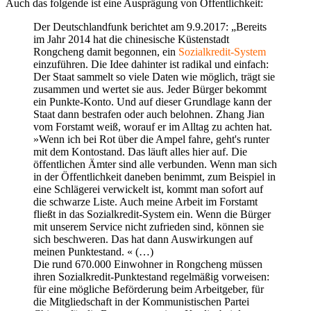
Auch das folgende ist eine Ausprägung von Öffentlichkeit:
Der Deutschlandfunk berichtet am 9.9.2017: „Bereits
im Jahr 2014 hat die chinesische Küstenstadt
Rongcheng damit begonnen, ein
Sozialkredit-System
einzuführen. Die Idee dahinter ist radikal und einfach:
Der Staat sammelt so viele Daten wie möglich, trägt sie
zusammen und wertet sie aus. Jeder Bürger bekommt
ein Punkte-Konto. Und auf dieser Grundlage kann der
Staat dann bestrafen oder auch belohnen. Zhang Jian
vom Forstamt weiß, worauf er im Alltag zu achten hat.
»
Wenn ich bei Rot über die Ampel fahre, geht's runter
mit dem Kontostand. Das läuft alles hier auf. Die
öffentlichen Ämter sind alle verbunden. Wenn man sich
in der Öffentlichkeit daneben benimmt, zum Beispiel in
eine Schlägerei verwickelt ist, kommt man sofort auf
die schwarze Liste. Auch meine Arbeit im Forstamt
fließt in das Sozialkredit-System ein. Wenn die Bürger
mit unserem Service nicht zufrieden sind, können sie
sich beschweren. Das hat dann Auswirkungen auf
meinen Punktestand. « (…)
Die rund 670.000 Einwohner in Rongcheng müssen
ihren Sozialkredit-Punktestand regelmäßig vorweisen:
für eine mögliche Beförderung beim Arbeitgeber, für
die Mitgliedschaft in der Kommunistischen Partei