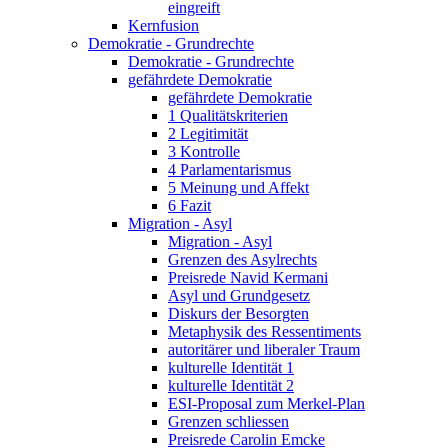
eingreift
Kernfusion
Demokratie - Grundrechte
Demokratie - Grundrechte
gefährdete Demokratie
gefährdete Demokratie
1 Qualitätskriterien
2 Legitimität
3 Kontrolle
4 Parlamentarismus
5 Meinung und Affekt
6 Fazit
Migration - Asyl
Migration - Asyl
Grenzen des Asylrechts
Preisrede Navid Kermani
Asyl und Grundgesetz
Diskurs der Besorgten
Metaphysik des Ressentiments
autoritärer und liberaler Traum
kulturelle Identität 1
kulturelle Identität 2
ESI-Proposal zum Merkel-Plan
Grenzen schliessen
Preisrede Carolin Emcke