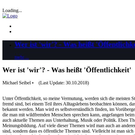
Loading...
Wer ist 'wir'? - Was heißt 'Öffentlichke
mehr ...
Wer ist 'wir'? - Was heißt 'Öffentlichkeit'
Michael Seibel • (Last Update: 30.10.2018)
Unter Öffentlichkeit, so meine Vermutung, werden sich die meisten S
fremd sind, bei einem Teil ihres Alltagslebens beobachten können, da
bekannt werden. Man wird es selbstverständlich finden, im Vorüberge
die man mit wildfremden Menschen sprechen kann, angefangen beim 
auch aktuelle Themen aus Unterhaltung, Musik oder Politik. Eben Them
Meinungsbildung. Auf viele dieser Themen wird man auch an anderen O
sind, sondern dass es öffentliche Themen sind. Vielleicht ist man sic