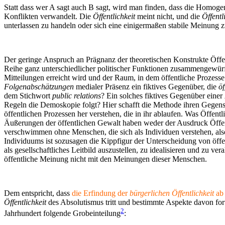
Statt dass wer A sagt auch B sagt, wird man finden, dass die Homogen
Konflikten verwandelt. Die
Öffentlichkeit
meint nicht, und die
Öffentl
unterlassen zu handeln oder sich eine einigermaßen stabile Meinung z
Der geringe Anspruch an Prägnanz der theoretischen Konstrukte Öffen
Reihe ganz unterschiedlicher politischer Funktionen zusammengewürfe
Mitteilungen erreicht wird und der Raum, in dem öffentliche Prozess
Folgenabschätzungen
medialer Präsenz ein fiktives Gegenüber, die
öf
dem Stichwort
public relations
? Ein solches fiktives Gegenüber einer
Regeln die Demoskopie folgt? Hier schafft die Methode ihren Gegen
öffentlichen Prozessen her verstehen, die in ihr ablaufen. Was Öffentl
Äußerungen der öffentlichen Gewalt haben weder der Ausdruck Öffentl
verschwimmen ohne Menschen, die sich als Individuen verstehen, als
Individuums ist sozusagen die Kippfigur der Unterscheidung von öffen
als gesellschaftliches Leitbild auszustellen, zu idealisieren und zu 
öffentliche Meinung nicht mit den Meinungen dieser Menschen.
Dem entspricht, dass
die Erfindung der
bürgerlichen Öffentlichkeit
ab 
Öffentlichkeit
des Absolutismus tritt und bestimmte Aspekte davon forts
2
Jahrhundert folgende Grobeinteilung
: