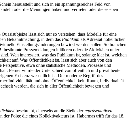
chein herausstellt und sich in ein spannungsreiches Feld von
handeln oder die Meinungen haben und vertreten oder die es eben
 Quasisubjekte lässt sich nur so verstehen, dass Modelle für eine
lichen Bekanntmachung, in dem das
Publikum
als Adressat hoheitlicher
dividuelle Einstellungsänderungen bewirkt werden sollen. So brauchen
. bestimmte Pressemeldungen initiieren oder die Aktivitäten unter
 sind. Wen interessiert, was das Publikum ist, solange klar ist, welchen
hkeit auf. Was Öffentlichkeit ist, lässt sich aber auch von den
nde Perspektive, etwa ohne statistische Methoden, Prozesse und
lt. Ferner würde der Unterschied von öffentlich und privat heute
igenen Existenz wesentlich ist. Der moderne Begriff des
er Individualität und ohne Öffentlichkeit kein Raum, Individualität
wechselt werden, die sich in aller Öffentlichkeit bewegen und
lichkeit
beschreibt, einerseits an die Stelle der
repräsentativen
der Folge die eines Kollektivakteurs ist. Habermas trifft für das 18.