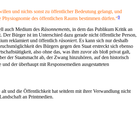
llen und nichts sonst zu öffentlicher Bedeutung gelangt, und
9
 die Physiognomie des öffentlichen Raums bestimmen dürfen.“
hnell auch Medium des
Räsonnements
, in dem das Publikum Kritik an
t. Der Bürger ist im Unterschied dazu gerade nicht öffentliche Person,
dium reklamiert und öffentlich
räsoniert
. Es kann sich nur deshalb
pruchsmöglichkeit des Bürgers gegen den Staat erstreckt sich ebenso
chaftstätigkeit, also ohne das, was ihm zuvor als bloß privat galt,
über der Staatsmacht ab, der Zwang hinzuhören, auf den historisch
sse und der überhaupt mit Responsemedien ausgestatteten
 alt und die Öffentlichkeit hat seitdem mit ihrer Verwandlung nicht
 Landschaft an Printmedien.