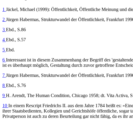
1
Jäckel, Michael (1999): Öffentlichkeit, Öffentliche Meinung und 
2
Jürgen Habermas, Strukturwandel der Öffentlichkeit, Frankfurt 199
3
Ebd., S.86
4
Ebd., S.57
5
Ebd.
6
Interessant ist in diesem Zusammenhang der Begriff des 'gestalte
ist es überhaupt möglich, Gestaltung durch zuvor getroffene Entsche
7
Jürgen Habermas, Strukturwandel der Öffentlichkeit, Frankfurt 199
8
Ebd., S.76
9
H. Arendt, The Human Condition, Chicago 1958; dt. Vita Activa, St
10
In einem Rescript Friedrichs II. aus dem Jahre 1784 heißt es: »E
ihrer Staatsbedienten, Kollegien und Gerichtshöfe öffentliche, sogar
Privatperson ist auch zu deren Beurteilung gar nicht fähig, da es ihr