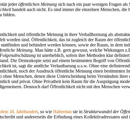
ität jeder
öffentlichen Meinung
sich nach ein paar wenigen Fragen als S
ichkeit
handelt auch nicht. Es sind immer die einzelnen Menschen, die 
u bilden.
tlichkeit und öffentliche Mei
nung in ihrer Verballhornung als abstrakte
lt worden sind. Öffentlichkeit, das ist zugleich der Raum der öffent
e stattfinden und behindert werden können, sowie der Raum, in dem in
fentliche Meinung
. Man hätte z.B. gern gewusst, welche Wirkungen z.B
Folgenabschätzung
ist unerheblich, sofern ihre Methoden klar definiert
stand. Die Demoskopie setzt auf einem
bestimmten Begriff von Öffentlic
ichkeit ist, sagt die amtliche Verlautbarung u.s.w. Ohne eine definiere
ichkeit, noch der Ausdruck öffentliche Meinung einen bestimmten Inha
o ohne Menschen, denen diese Unterscheidung beim Verständnis ihrer e
tlich und privat. Ohne Privatheit kein Raum für die Ausprägung modern
verallgemeinern. Dennoch darf Öffentlichkeit nicht mit den Menschen ver
dem 18. Jahrhundert
, so wie
Habermas
sie in
Strukturwandel der Öffent
chreibt und andererseits die Erfindung eines Kollektivadressaten und in 