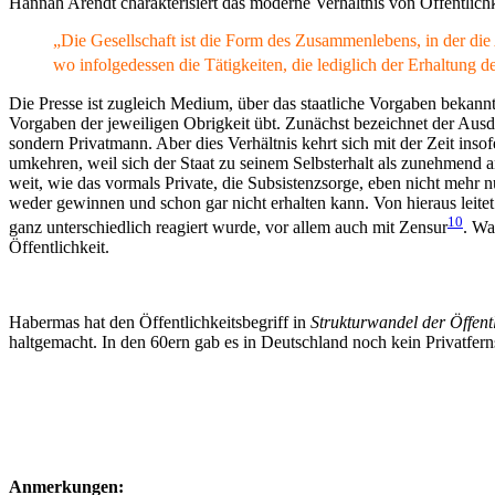
Hannah Arendt charakterisiert das moderne Verhältnis von Öffentlichk
„Die Gesellschaft ist die Form des Zusammenlebens, in der die
wo infolgedessen die Tätigkeiten, die lediglich der Erhaltung 
Die Presse ist zugleich Medium, über das staatliche Vorgaben bekann
Vorgaben der jeweiligen Obrigkeit übt. Zunächst bezeichnet der Ausdru
sondern Privatmann. Aber dies Verhältnis kehrt sich mit der Zeit inso
umkehren, weil sich der Staat zu seinem Selbsterhalt als zunehmend a
weit, wie das vormals Private, die Subsistenzsorge, eben nicht mehr nu
weder gewinnen und schon gar nicht erhalten kann. Von hieraus leitet
10
ganz unterschiedlich reagiert wurde, vor allem auch mit Zensur
. Wa
Öffentlichkeit.
Habermas hat den Öffentlichkeitsbegriff in
Strukturwandel der Öffentl
haltgemacht. In den 60ern gab es in Deutschland noch kein Privatfern
Anmerkungen: