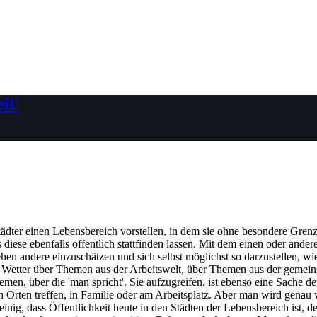
it'
tädter einen Lebensbereich vorstellen, in dem sie ohne besondere Gren
s diese ebenfalls öffentlich stattfinden lassen. Mit dem einen oder an
hen andere einzuschätzen und sich selbst möglichst so darzustellen, w
Wetter über Themen aus der Arbeitswelt, über Themen aus der gemei
en, über die 'man spricht'. Sie aufzugreifen, ist ebenso eine Sache d
rten treffen, in Familie oder am Arbeitsplatz. Aber man wird genau wis
h einig, dass Öffentlichkeit heute in den Städten der Lebensbereich ist