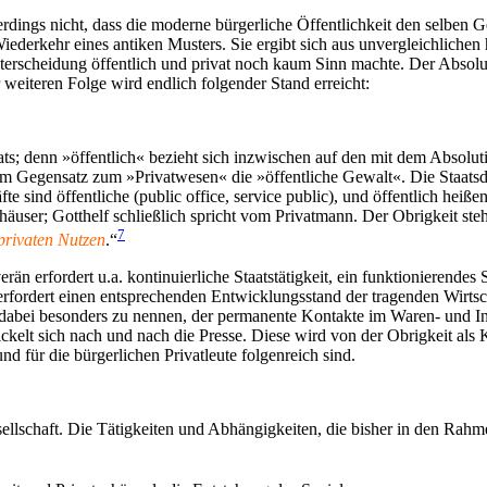
lerdings nicht, dass die moderne bürgerliche Öffentlichkeit den selben
 Wiederkehr eines antiken Musters. Sie ergibt sich aus unvergleichlich
Unterscheidung öffentlich und privat noch kaum Sinn machte. Der Absol
er weiteren Folge wird endlich folgender Stand erreicht:
ts; denn »öffentlich« bezieht sich inzwischen auf den mit dem Absoluti
st im Gegensatz zum »Privatwesen« die »öffentliche Gewalt«. Die Staats
fte sind öffentliche (public office, service public), und öffentlich hei
vathäuser; Gotthelf schließlich spricht vom Privatmann. Der Obrigkeit s
7
privaten Nutzen
.“
än erfordert u.a. kontinuierliche Staatstätigkeit, ein funktionierende
s erfordert einen entsprechenden Entwicklungsstand der tragenden Wirts
t dabei besonders zu nennen, der permanente Kontakte im Waren- und Inf
kelt sich nach und nach die Presse. Diese wird von der Obrigkeit al
und für die bürgerlichen Privatleute folgenreich sind.
esellschaft. Die Tätigkeiten und Abhängigkeiten, die bisher in den Rah