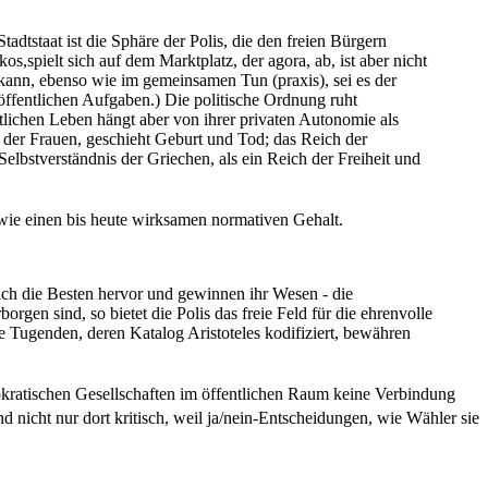
adtstaat ist die Sphäre der Polis, die den freien Bürgern
kos,spielt sich auf dem Marktplatz, der agora, ab, ist aber nicht
 kann, ebenso wie im gemeinsamen Tun (praxis), sei es der
öffentlichen Aufgaben.) Die politische Ordnung ruht
ntlichen Leben hängt aber von ihrer privaten Autonomie als
t der Frauen, geschieht Geburt und Tod; das Reich der
elbstverständnis der Griechen, als ein Reich der Freiheit und
s wie einen bis heute wirksamen normativen Gehalt.
ch die Besten hervor und gewinnen ihr Wesen - die
en sind, so bietet die Polis das freie Feld für die ehrenvolle
e Tugenden, deren Katalog Aristoteles kodifiziert, bewähren
emokratischen Gesellschaften im öffentlichen Raum keine Verbindung
nd nicht nur dort kritisch, weil ja/nein-Entscheidungen, wie Wähler sie