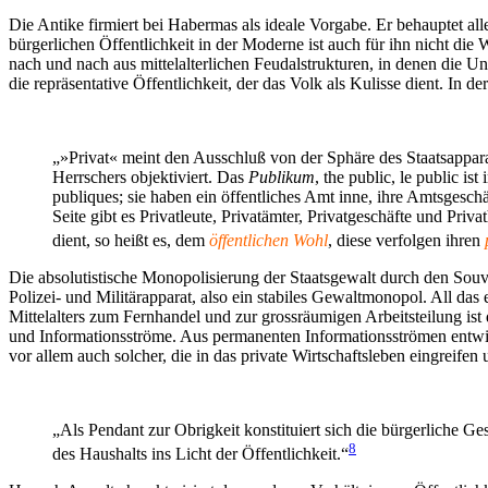
Die Antike firmiert bei Habermas als ideale Vorgabe. Er behauptet al
bürgerlichen Öffentlichkeit in der Moderne ist auch für ihn nicht die
nach und nach aus mittelalterlichen Feudalstrukturen, in denen die 
die repräsentative Öffentlichkeit, der das Volk als Kulisse dient. In d
„»Privat« meint den Ausschluß von der Sphäre des Staatsappara
Herrschers objektiviert. Das
Publikum
, the public, le public i
publiques; sie haben ein öffentliches Amt inne, ihre Amtsgeschä
Seite gibt es Privatleute, Privatämter, Privatgeschäfte und Pri
dient, so heißt es, dem
öffentlichen Wohl
, diese verfolgen ihren
Die absolutistische Monopolisierung der Staatsgewalt durch den Souver
Polizei- und Militärapparat, also ein stabiles Gewaltmonopol. All da
Mittelalters zum Fernhandel und zur grossräumigen Arbeitsteilung is
und Informationsströme. Aus permanenten Informationsströmen entwic
vor allem auch solcher, die in das private Wirtschaftsleben eingreifen 
„Als Pendant zur Obrigkeit konstituiert sich die bürgerliche G
8
des Haushalts ins Licht der Öffentlichkeit.“