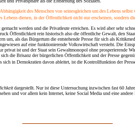
eit und Privatsphäre als die Entstehung des Sozialen.
 Abhängigkeit des Menschen von seinesgleichen um des Lebens selbst wi
des Lebens dienen, in der Öffentlichkeit nicht nur erscheinen, sondern
t gemacht werden und die Privatleute erreichen. Es wird aber sehr sc
ck Öffentlichkeit rein historisch also die öffentliche Gewalt, den Staa
fern um, als das Bürgertum die entstehende Presse für sich als Kritikme
ngewiesen auf eine funktionierende Volkswirtschaft versteht. Die Eins
r privat ist und der Staat sein Gewaltmonopol ohne prosperierende Wirts
 sich die Brisanz der bürgerlichen Öffentlichkeit und der Presse gegen
s sich in Demokratien davon ableitet, ist die Kontrollfunktion der Pre
ichkeit
dargestellt. Nur ist diese Untersuchung inzwischen fast 60 Jahre
sehen und vor allem kein Internet, keine Social Media und eine andere