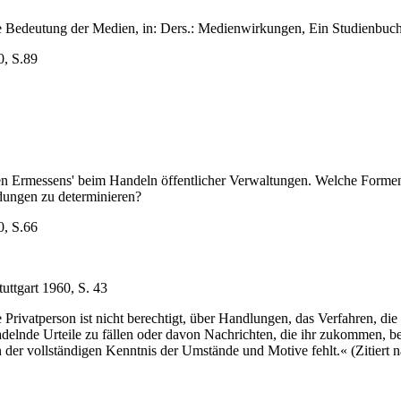
die Bedeutung der Medien, in: Ders.: Medienwirkungen, Ein Studienbuc
0, S.89
nden Ermessens' beim Handeln öffentlicher Verwaltungen. Welche Form
idungen zu determinieren?
0, S.66
uttgart 1960, S. 43
ine Privatperson ist nicht berechtigt, über Handlungen, das Verfahren,
 tadelnde Urteile zu fällen oder davon Nachrichten, die ihr zukommen,
 an der vollständigen Kenntnis der Umstände und Motive fehlt.« (Zitiert