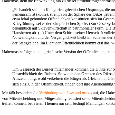
Habermas stellt die Entwicklung hin zu dieser Struktur folgendermaße
„Es handelt sich um Kategorien griechischen Ursprungs, die uns 
gemeinsam ist (koine), streng von der Sphäre des Oikos getrennt, 
etwa lokal gebunden: Öffentlichkeit konstituiert sich im Gesp
Kriegführung, sei es der kämpferischen Spiele. (Zur Gesetzgeb
bekanntlich auf Sklavenwirtschaft in patrimonialer Form. Die B
Hausherren ab. (...) Unter dem Schirm seiner Herrschaft vollzi
Notwendigkeit und der Vergänglichkeit bleibt im Schatten der P
der Stetigkeit ab. Im Licht der Öffentlichkeit kommt erst das, wa
Habermas zufolge hat die griechische Version der Öffentlichkeit, zumi
„Im Gespräch der Bürger miteinander kommen die Dinge zur Spr
Unsterblichkeit des Ruhms. So wie in den Grenzen des Oikos di
Auszeichnung: wohl verkehren die Bürger als Gleiche mit Gleich
sich einzig in der Öffentlichkeit, finden dort ihre Anerkennung.
Mir fällt besonders die
Verbindung von
lexis
und
praxis
auf, die Haber
von Mitentscheidung und Mitgestaltung realisiert sehe. Mitentscheidun
treffen können, bei vielen Themen nur sehr bedingt Meinungen konkre