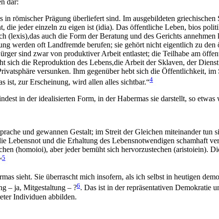
n dar:
in römischer Prägung überliefert sind. Im ausgebildeten griechischen St
die jeder einzeln zu eigen ist (idia). Das öffentliche Leben, bios politi
räch (lexis),das auch die Form der Beratung und des Gerichts annehmen
ung werden oft Landfremde berufen; sie gehört nicht eigentlich zu den 
ürger sind zwar von produktiver Arbeit entlastet; die Teilhabe am öffe
eht sich die Reproduktion des Lebens,die Arbeit der Sklaven, der Diens
rivatsphäre versunken. Ihm gegenüber hebt sich die Öffentlichkeit, im S
4
s ist, zur Erscheinung, wird allen alles sichtbar.“
ndest in der idealisierten Form, in der Habermas sie darstellt, so etwa
ache und gewannen Gestalt; im Streit der Gleichen miteinander tun si
e Lebensnot und die Erhaltung des Lebensnotwendigen schamhaft verborg
en (homoioi), aber jeder bemüht sich hervorzustechen (aristoiein). Di
5
“
mas sieht. Sie überrascht mich insofern, als ich selbst in heutigen d
6
g – ja, Mitgestaltung – ?
. Das ist in der repräsentativen Demokratie u
ter Individuen abbilden.