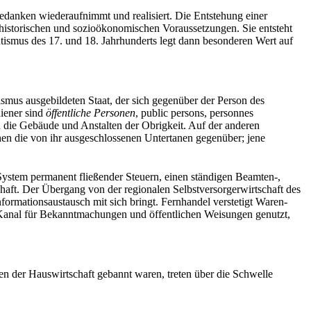
 Gedanken wiederaufnimmt und realisiert. Die Entstehung einer
en historischen und sozioökonomischen Voraussetzungen. Sie entsteht
utismus des 17. und 18. Jahrhunderts legt dann besonderen Wert auf
smus ausgebildeten Staat, der sich gegenüber der Person des
diener sind
öffentliche Personen
, public persons, personnes
ßen die Gebäude und Anstalten der Obrigkeit. Auf der anderen
tehen die von ihr ausgeschlossenen Untertanen gegenüber; jene
s System permanent fließender Steuern, einen ständigen Beamten-,
chaft. Der Übergang von der regionalen Selbstversorgerwirtschaft des
ormationsaustausch mit sich bringt. Fernhandel verstetigt Waren-
s Kanal für Bekanntmachungen und öffentlichen Weisungen genutzt,
men der Hauswirtschaft gebannt waren, treten über die Schwelle