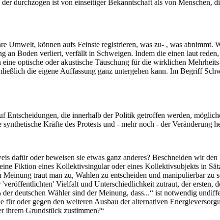
 der durchzogen ist von einseitiger Bekanntschaft als von Menschen, d
re Umwelt, können aufs Feinste registrieren, was zu- , was abnimmt. We
ung an Boden verliert, verfällt in Schweigen. Indem die einen laut reden, 
ch eine optische oder akustische Täuschung für die wirklichen Mehrheits
ließlich die eigene Auffassung ganz untergehen kann. Im Begriff Schw
f Entscheidungen, die innerhalb der Politik getroffen werden, möglich
e synthetische Kräfte des Protests und - mehr noch - der Veränderung 
is dafür oder beweisen sie etwas ganz anderes? Beschneiden wir den Be
ine Fiktion eines Kollektivsingular oder eines Kollektivsubjekts in Sätze
hen Meinung traut man zu, Wahlen zu entscheiden und manipulierbar zu s
veröffentlichten' Vielfalt und Unterschiedlichkeit zutraut, der ersten, de
der deutschen Wähler sind der Meinung, dass...“ ist notwendig undiff
Sie für oder gegen den weiteren Ausbau der alternativen Energieversor
er ihrem Grundstück zustimmen?“