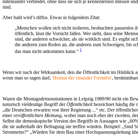
miteinander verbindet, ohne dass sie sich je kennenlernen müssen und
sind.
Aber bald wird’s diffus. Etwas in folgendem Zitat:
„Menschen wollen sich nicht isolieren, beobachten pausenlos ih
öffentlich, lässt die Vorsicht fallen. Wer sieht, dass seine Mein
sind, die anderen schwächer, als sie wirklich sind. Es ergibt si
die anderen zum Reden an, die anderen zum Schweigen, bis sch
1
das man nicht ankommen kann.“
Wenn wir nach der Wirksamkeit, den die Öffentlichkeit im Hinblick au
wenn man so sagen darf,
'Heimat der einander Fremden'
, bestimmbar
Waren die Montagsdemonstrationen in Leipzig 1989/90 nicht ein Bewe
notorisch vieldeutige Begriff der
Öffentlichkeit
bezeichnet häufig die re
„die Deutschen erwarten von ihrer Regierung ...“ etc. Der öffentlic
einer
veröffentlichten Meinung
, wobei man noch eher der zweiten, der '
Selbst die demoskopische Version des Begriffs in Aussagen wie „60% 
die sie außerhalb der Befragung nie treffen würden. Beispiel: „Sind 
Stromnetze?“ „Würden Sie dem Bau einer Hochspannungsleitung üb