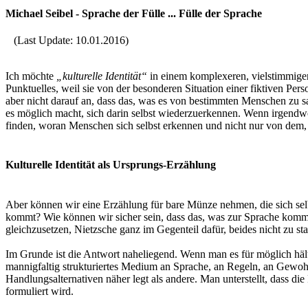
Michael Seibel - Sprache der Fülle ... Fülle der Sprache
(Last Update: 10.01.2016)
Ich möchte
„kulturelle Identität“
in einem komplexeren, vielstimmiger
Punktuelles, weil sie von der besonderen Situation einer fiktiven Per
aber nicht darauf an, dass das, was es von bestimmten Menschen zu sa
es möglich macht, sich darin selbst wiederzuerkennen. Wenn irgendwo
finden, woran Menschen sich selbst erkennen und nicht nur von dem, 
Kulturelle Identität als Ursprungs-Erzählung
Aber können wir eine Erzählung für bare Münze nehmen, die sich selbs
kommt? Wie können wir sicher sein, dass das, was zur Sprache kommt, a
gleichzusetzen, Nietzsche ganz im Gegenteil dafür, beides nicht zu sta
Im Grunde ist die Antwort naheliegend. Wenn man es für möglich häl
mannigfaltig strukturiertes Medium an Sprache, an Regeln, an Gew
Handlungsalternativen näher legt als andere. Man unterstellt, dass di
formuliert wird.