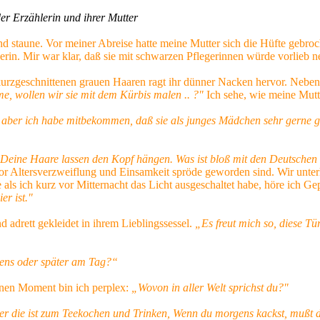
der Erzählerin und ihrer Mutter
d staune. Vor meiner Abreise hatte meine Mutter sich die Hüfte gebroc
egerin. Mir war klar, daß sie mit schwarzen Pflegerinnen würde vorlieb
rzgeschnittenen grauen Haaren ragt ihr dünner Nacken hervor. Neben ih
e, wollen wir sie mit dem Kürbis malen .. ?"
Ich sehe, wie meine Mutt
„aber ich habe
mitbekommen, daß sie als junges Mädchen sehr gerne ge
Deine Haare lassen den Kopf hängen. Was ist bloß mit den Deutschen
r Altersverzweiflung und Einsamkeit spröde geworden sind. Wir unterh
s ich kurz vor Mitternacht das Licht ausgeschaltet habe, höre ich Gepo
er ist."
nd adrett gekleidet in ihrem Lieblingssessel.
„Es freut mich so, diese Tü
ens oder später am
Tag?“
inen Moment bin ich perplex:
„Wovon in aller Welt sprichst du?"
ber die ist zum Teekochen und Trinken, Wenn du morgens kackst, mußt 