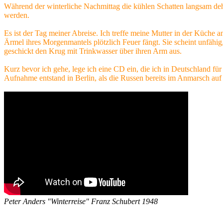
Während der winterliche Nachmittag die kühlen Schatten langsam deh
werden.
Es ist der Tag meiner Abreise. Ich treffe meine Mutter in der Küche a
Ärmel ihres Morgenmantels plötzlich Feuer fängt. Sie scheint unfähig
geschickt den Krug mit Trinkwasser über ihren Arm aus.
Kurz bevor ich gehe, lege ich eine CD ein, die ich in Deutschland fü
Aufnahme entstand in Berlin, als die Russen bereits im Anmarsch auf 
Peter Anders "Winterreise" Franz Schubert 1948