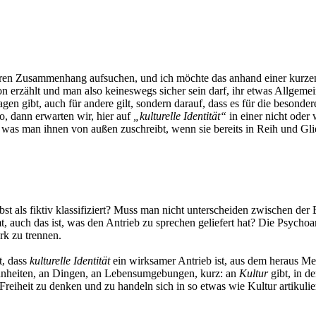
en Zusammenhang aufsuchen, und ich möchte das anhand einer kurzen l
son erzählt und man also keineswegs sicher sein darf, ihr etwas Allgem
gen gibt, auch für andere gilt, sondern darauf, dass es für die besond
, dann erwarten wir, hier auf
„kulturelle Identität“
in einer nicht oder
was man ihnen von außen zuschreibt, wenn sie bereits in Reih und Gli
t als fiktiv klassifiziert? Muss man nicht unterscheiden zwischen der
uch das ist, was den Antrieb zu sprechen geliefert hat? Die Psychoanaly
rk zu trennen.
t, dass
kulturelle Identität
ein wirksamer Antrieb ist, aus dem heraus Men
ohnheiten, an Dingen, an Lebensumgebungen, kurz: an
Kultur
gibt, in d
e Freiheit zu denken und zu handeln sich in so etwas wie Kultur artikul