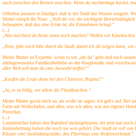
auch zwischen den Beinen waschen. Wenn du nachmittags kackst, mußt 
Offenbar passiert es häufiger. daß in der Stadt das Wasser ausgeht. W
Mutter rümpft die Nase:
„Stell dir vor, die wichtigste Betriebstäti
behaupten, daß das eine Ernte ist, die Einnahmen bringt."
(...)
„
Was möchtest du heute sonst noch machen? Wollen wir Käsekuchen 
„
Nein, fahr mich bitte durch die Stadt, damit ich dir zeigen kann, wie
Meine Mutter ist Expertin. wenn es um „die da" geht und nach unsere
alteingesessenen Familienbetriebe an der Hauptstraße sind verschw
aller Welt soll man da eine Auswahl treffen?“
„
Kaufen die Leute dann bei den Chinesen, Regina?”
„
Ja, es ist billig, vor allem die Plastiksachen.“
Meine Mutter guckt mich an, als wolle sie sagen: ich gab's auf. Bei u
Farm mit Wollschafen, und alles, was wir aßen. war aus eigener Herst
Porzellan.
(...)
Landstreicher haben den Bahnhof niedergebrannt, der jetzt nur noch 
Instandsetzung haben die noch nie was gehört. Die Stadt ist voll von
Kloster eine Ausbildungsstätte, das Pfarrhaus eine Reifenwerkstatt."