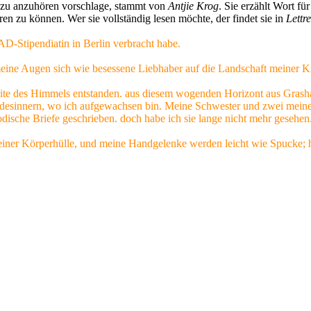
dazu anzuhören vorschlage, stammt von
Antjie Krog
. Sie erzählt Wort fü
en zu können. Wer sie vollständig lesen möchte, der findet sie in
Lettr
AD-Stipendiatin in Berlin verbracht habe.
ine Augen sich wie besessene Liebhaber auf die Landschaft meiner Kind
te des Himmels entstanden. aus diesem wogenden Horizont aus Grashal
ndesinnern, wo ich aufgewachsen bin. Meine Schwester und zwei meine
ische Briefe geschrieben. doch habe ich sie lange nicht mehr gesehen
einer Körperhülle, und meine Handgelenke werden leicht wie Spucke; 