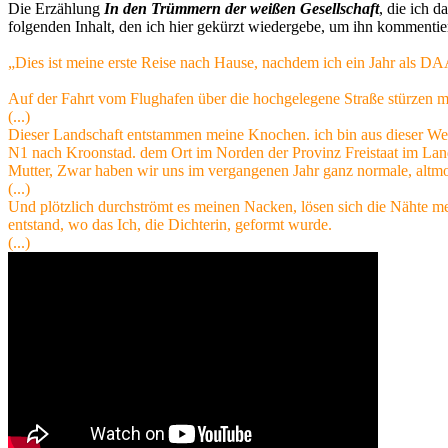
Die Erzählung
In den Trümmern der weißen Gesellschaft
, die ich 
folgenden Inhalt, den ich hier gekürzt wiedergebe, um ihn kommentier
„Dies ist meine erste Reise nach Hause, nachdem ich ein Jahr als DA
Auf der Fahrt vom Flughafen über die hochgelegene Straße stürzen me
(...)
Dieser Landschaft entstammen meine Knochen. ich bin aus dieser Wei
N1 nach Kroonstad. dem Ort im Norden der Provinz Freistaat im La
Mutter, Zwar haben wir uns im vergangenen Jahr ganz normale, altmod
(...)
Und plötzlich durchströmt es meinen Nacken, lösen sich die Nähte m
entstand, wo das Ich, die Dichterin, geformt wurde.
(...)