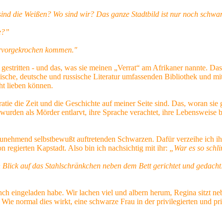
 sind die Weißen? Wo
sind wir? Das ganze Stadtbild ist nur noch schwa
e?”
hervorgekrochen kommen."
gestritten - und das, was sie meinen „Verrat“ am Afrikaner nannte. Da
ische, deutsche und russische Literatur umfassenden Bibliothek und mit 
cht lieben können.
e die Zeit und die Geschichte auf meiner Seite sind. Das, woran sie geg
urden als Mörder entlarvt, ihre Sprache verachtet, ihre Lebensweise bed
 zunehmend selbstbewußt auftretenden Schwarzen. Dafür verzeihe ich ihr
n regierten Kapstadt. Also bin ich nachsichtig mit ihr:
„War es so schl
Blick auf das Stahlschränkchen neben dem Bett gerichtet und gedacht:
ch eingeladen habe. Wir lachen viel und albern herum, Regina sitzt neb
e. Wie normal dies wirkt, eine schwarze Frau in der privilegierten und 