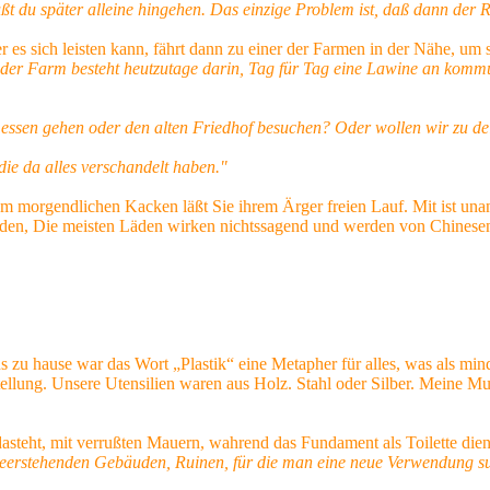
du später alleine hingehen. Das einzige Problem ist, daß dann der Re
er es sich leisten kann, fährt dann zu einer der Farmen in der Nähe, um
gkeit der Farm besteht heutzutage darin, Tag für Tag eine Lawine an k
essen gehen oder den alten Friedhof besuchen? Oder wollen wir zu d
 die da alles verschandelt haben."
m morgendlichen Kacken läßt Sie ihrem Ärger freien Lauf. Mit ist unan
unden, Die meisten Läden wirken nichtssagend und werden von Chinese
ns zu hause war das Wort „Plastik“ eine Metapher für alles, was als min
ellung. Unsere Utensilien waren aus Holz. Stahl oder Silber. Meine Mut
dasteht, mit verrußten Mauern, wahrend das Fundament als Toilette die
 leerstehenden Gebäuden, Ruinen, für die man eine neue Verwendung suc