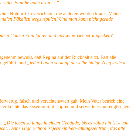
st der Familie auch dran ist."
 seine Notdurft zu verrichten - die anderen werden krank. Meine
ommunalen Fäkalien wegzuspülen! Und man kann nicht gerade
einem Cousin Paul fahren und uns seine Viecher angucken?”
genehm bewußt, daß Regina auf der Rückhalt sitzt. Fast alle
n geführt. und
„jeder Laden verkauft dasselbe billige Zeug - wie in
derwertig, falsch und verachtenswert galt. Mein Vater betrieb eine
ter kochte das Essen in Silit-Töpfen und servierte es auf englischem
nt.
„Die leben so lange in einem Gebäude, bis es völlig hin ist – von
ht. Deine High-School ist jetzt ein Verwaltungszentrum, das alte