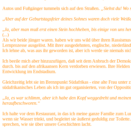
Autos und Fußgänger tummeln sich auf den Straßen.
„Siehst du! Wo
„
Aber auf der Geburtstagsfeier deines Sohnes waren doch viele Weiß
„
Ja, aber man muß erst einen Stein hochheben, bis einige von uns 
(...)
Als wir beide jünger waren. haben wir uns wild über ihren Rassismus 
Lernprozesse ausgelöst. Mit ihrer ausgedehnten, englische, niederländ
Ich lehne ab, was aus ihr geworden ist, aber ich werde sie niemals ni
Ich beeile mich aber hinzuzufügen, daß seit dem Anbruch der Demokrati
durch. bis auf den afrikaansen Kern verdorben erwiesen. Ihre Helden w
Entwicklung im Endstadium.
Gleichzeitig lebt sie im Brennpunkt Südafrikas - eine alte Frau unter
südafrikanisches Leben als ich im gut organisierten, von der Oppositio
„
Ja, es war schlimm, aber ich habe den Kopf weggedreht und meinen 
heraufbeschworen.“
Ich halte vor dem Restaurant, in das ich meine ganze Familie zum Lun
wenn sie Wasser trinkt, und begleitet sie äußerst geduldig zur Toilett
sprechen, wie sie über unsere Geschichten lacht.