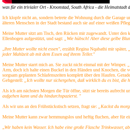
was für ein trivialer Ort - Kroonstad, South Africa - die Heimatstadt 
Ich klopfe nicht an, sondern betrete die Wohnung durch die Garage un
älteren Menschen in der Stadt bestand auch sie auf einer weißen Pfl
Meine Mutter sitzt am Tisch, den Rücken mir zugewandt. Unter den ku
Ellenbogen aufgestützt, und sagt:
„Wie hübsch! Aber diese gelbe Blum
„
lhre Mutter wollte nicht essen"
, erzählt Regina Nqabathi mir später,
jeder Mahlzeit ab mit dem Essen auf ihrem Teller."
Meine Mutter starrt mich an. Sie zuckt nicht einmal mit der Wimper.
„
Arm, doch ich halte einen Buckel in den Händen und Knochen, die vo
sorgsam geplanten Schlafenszeiten komplett über den Haufen. Gerade al
Gehgestell:
„Ich wollte nur sichergehen, daß wirklich du es bist, die hi
Als ich am nächsten Morgen die Tür öffne, sitzt sie bereits aufrecht u
aufgehen kann und du hindurchspazierst. "
Als wir uns an den Frühstückstisch setzen, fragt sie:
„Kackst du morg
Meine Mutter kann zwar hemmungslos und heftig fluchen, aber für e
„
Wir haben kein Wasser. Ich habe eine große Flasche Trinkwasser, a