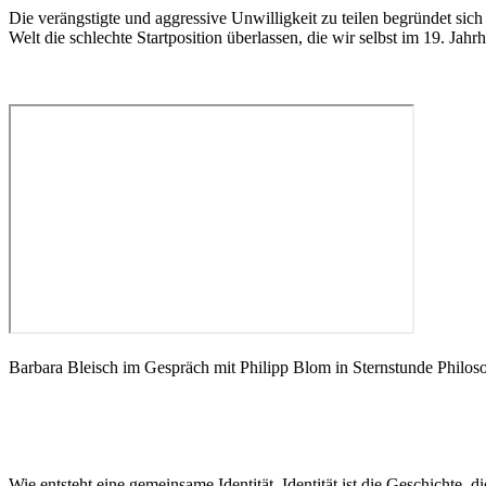
Die verängstigte und aggressive Unwilligkeit zu teilen begründet sich 
Welt die schlechte Startposition überlassen, die wir selbst im 19. Jahr
Barbara Bleisch im Gespräch mit Philipp Blom in Sternstunde Philo
Wie entsteht eine gemeinsame Identität. Identität ist die Geschichte, 