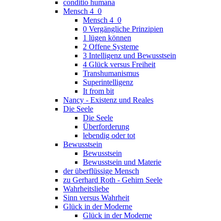
conditio humana
Mensch 4_0
Mensch 4_0
0 Vergängliche Prinzipien
1 lügen können
2 Offene Systeme
3 Intelligenz und Bewusstsein
4 Glück versus Freiheit
Transhumanismus
Superintelligenz
It from bit
Nancy - Existenz und Reales
Die Seele
Die Seele
Überforderung
lebendig oder tot
Bewusstsein
Bewusstsein
Bewusstsein und Materie
der überflüssige Mensch
zu Gerhard Roth - Gehirn Seele
Wahrheitsliebe
Sinn versus Wahrheit
Glück in der Moderne
Glück in der Moderne