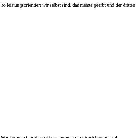
 leistungsorientiert wir selbst sind, das meiste geerbt und der dritten
: Was für eine Gesellschaft wollen wir sein? Bestehen wir auf