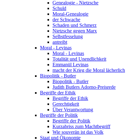
Genealogie - Nietzsche
Schuld
Moral-Genealogie
der Schwache
Schaden und Schmerz
Nietzsche gegen Marx
Selbstfesselung
antreibt
Moral - Levinas
Moral - Levinas
Totalität und Unendlichkeit
Emmanül Levinas
macht der Krieg die Moral lächerlich
Biopolitik - Butler
Biopolitik - Butler
Judith Butlers Adorno-Preisrede
Begriffe der Ethik
Begriffe der Ethik
Gerechtigkeit
Über Verantwortung
Begriffe der Politik
Begriffe der Politik
Kurzabriss zum Machtbegriff
Wie souverän ist das Volk
Staat und Ökonomie