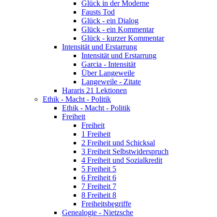
Glück in der Moderne
Fausts Tod
Glück - ein Dialog
Glück - ein Kommentar
Glück - kurzer Kommentar
Intensität und Erstarrung
Intensität und Erstarrung
Garcia - Intensität
Über Langeweile
Langeweile - Zitate
Hararis 21 Lektionen
Ethik - Macht - Politik
Ethik - Macht - Politik
Freiheit
Freiheit
1 Freiheit
2 Freiheit und Schicksal
3 Freiheit Selbstwiderspruch
4 Freiheit und Sozialkredit
5 Freiheit 5
6 Freiheit 6
7 Freiheit 7
8 Freiheit 8
Freiheitsbegriffe
Genealogie - Nietzsche