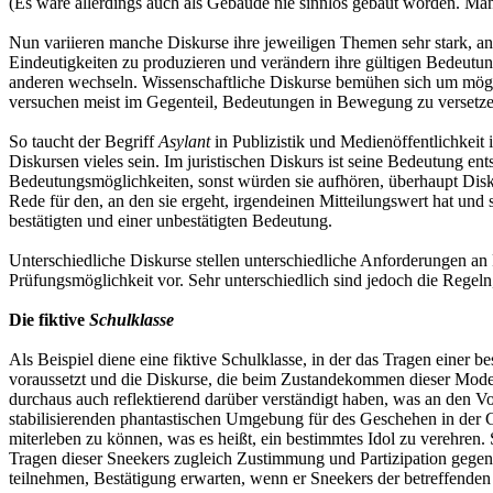
(Es wäre allerdings auch als Gebäude nie sinnlos gebaut worden. Man 
Nun variieren manche Diskurse ihre jeweiligen Themen sehr stark, and
Eindeutigkeiten zu produzieren und verändern ihre gültigen Bedeutun
anderen wechseln. Wissenschaftliche Diskurse bemühen sich um mögli
versuchen meist im Gegenteil, Bedeutungen in Bewegung zu versetze
So taucht der Begriff
Asylant
in Publizistik und Medienöffentlichkeit
Diskursen vieles sein. Im juristischen Diskurs ist seine Bedeutung ents
Bedeutungsmöglichkeiten, sonst würden sie aufhören, überhaupt Disku
Rede für den, an den sie ergeht, irgendeinen Mitteilungswert hat und se
bestätigten und einer unbestätigten Bedeutung.
Unterschiedliche Diskurse stellen unterschiedliche Anforderungen an
Prüfungsmöglichkeit vor. Sehr unterschiedlich sind jedoch die Regeln
Die fiktive
Schulklasse
Als Beispiel diene eine fiktive Schulklasse, in der das Tragen einer 
voraussetzt und die Diskurse, die beim Zustandekommen dieser Mode 
durchaus auch reflektierend darüber verständigt haben, was an den 
stabilisierenden phantastischen Umgebung für des Geschehen in der G
miterleben zu können, was es heißt, ein bestimmtes Idol zu verehren
Tragen dieser Sneekers zugleich Zustimmung und Partizipation gege
teilnehmen, Bestätigung erwarten, wenn er Sneekers der betreffenden