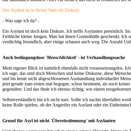
Der
Asylant
ist in diesen Sinn ein Diskurs.
- Was sage ich da? -
Ein Asylant ist doch kein Diskurs. Ich treffe Asylanten persönlich. 
Fröhliche kleine Jungen. Man hat ihnen Gummibälle geschenkt. Ich se
verdächtig freundlich, aber einige schauen auch weg. Die Anzahl Unbe
Auch bedingungslose
'Menschlichkeit'
- ist Verhandlungssache
Mein eigener Blick ist natürlich ebenfalls nicht voraussetzungslos. 
ich sage, das sind doch Menschen und keine Diskurse, diese Menschen 
und bis heute nicht abgeschlossenen Aushandlung individueller Mensch
jetzt gerade zum ersten mal begegne, schon bestimmt, als noch keine
gegenüber. Und das finde ich ebenso richtig, wie einem neugeborene
Selbstverständlich bin ich nicht naiv. Sollte ich nachts überfallen 
keine Rolle spielen, ob der Angreifer ein Asylant oder ein Einheimisc
Grund für Asyl ist nicht
'Übereinstimmung'
mit Asylanten