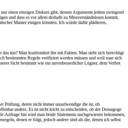
nde nur einen einzigen Diskurs gibt, dessen Argumente jedem zwingend
rfügen und dass es vor allem deshalb zu Missverständnissen kommt,
tischer Manier einigen könnten. Ich würde dafür plädieren,
das tun? Man konfrontiert ihn mit Fakten. Man sieht sich berechtigt
nach bestimmten Regeln verifiziert werden müssen und weil man sich
nserer Sicht benimmt wie ein unverbesserlicher Lügner, dem Verbot
er Prüfung, deren nicht immer unaufwendige die ist, ob
fenbar anders. Es ist nicht leicht zu entscheiden, ob der Demagoge
oogle-Anfrage hin wird man beide Statements nachgewiesen bekommen,
egeln, denen er folgt, jedoch andere sind als die, denen ich selbst