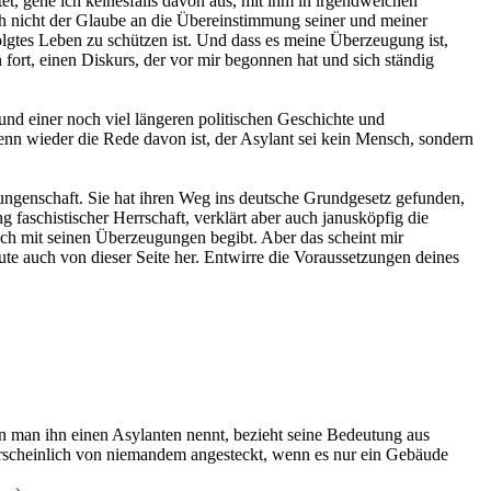
t, gehe ich keinesfalls davon aus, mit ihm in irgendwelchen
uch nicht der Glaube an die Übereinstimmung seiner und meiner
lgtes Leben zu schützen ist. Und dass es meine Überzeugung ist,
 fort, einen Diskurs, der vor mir begonnen hat und sich ständig
e und einer noch viel längeren politischen Geschichte und
wenn wieder die Rede davon ist, der Asylant sei kein Mensch, sondern
Errungenschaft. Sie hat ihren Weg ins deutsche Grundgesetz gefunden,
faschistischer Herrschaft, verklärt aber auch janusköpfig die
sich mit seinen Überzeugungen begibt. Aber das scheint mir
heute auch von dieser Seite her. Entwirre die Voraussetzungen deines
nn man ihn einen Asylanten nennt, bezieht seine Bedeutung aus
hrscheinlich von niemandem angesteckt, wenn es nur ein Gebäude