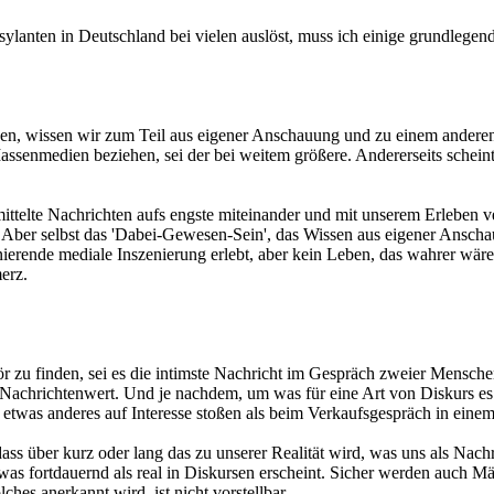
sylanten in Deutschland bei vielen auslöst, muss ich einige grundleg
leben, wissen wir zum Teil aus eigener Anschauung und zu einem andere
us Massenmedien beziehen, sei der bei weitem größere. Andererseits sch
ttelte Nachrichten aufs engste miteinander und mit unserem Erleben v
 Aber selbst das 'Dabei-Gewesen-Sein', das Wissen aus eigener Anschau
nierende mediale Inszenierung erlebt, aber kein Leben, das wahrer wä
erz.
r zu finden, sei es die intimste Nachricht im Gespräch zweier Menschen, 
n Nachrichtenwert. Und je nachdem, um was für eine Art von Diskurs es 
etwas anderes auf Interesse stoßen als beim Verkaufsgespräch in einem
ss über kurz oder lang das zu unserer Realität wird, was uns als Nachr
was fortdauernd als real in Diskursen erscheint. Sicher werden auch Mär
lches anerkannt wird, ist nicht vorstellbar.