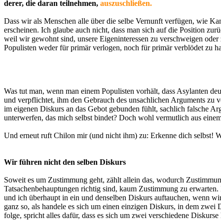
derer, die daran teilnehmen,
auszuschließen.
Dass wir als Menschen alle über die selbe Vernunft verfügen, wie Kan
erscheinen. Ich glaube auch nicht, dass man sich auf die Position zu
weil wir gewohnt sind, unsere Eigeninteressen zu verschweigen oder z
Populisten weder für primär verlogen, noch für primär verblödet zu ha
Was tut man, wenn man einem Populisten vorhält, dass Asylanten deut
und verpflichtet, ihm den Gebrauch des unsachlichen Arguments zu ve
im eigenen Diskurs an das Gebot gebunden fühlt, sachlich falsche Ar
unterwerfen, das mich selbst bindet? Doch wohl vermutlich aus einem
Und erneut ruft Chilon mir (und nicht ihm) zu: Erkenne dich selbst! 
Wir führen nicht den selben Diskurs
Soweit es um Zustimmung geht, zählt allein das, wodurch Zustimmung 
Tatsachenbehauptungen richtig sind, kaum Zustimmung zu erwarten. Im 
und ich überhaupt in ein und denselben Diskurs auftauchen, wenn wi
ganz so, als handele es sich um einen einzigen Diskurs, in dem zwei D
folge, spricht alles dafür, dass es sich um zwei verschiedene Diskurse 