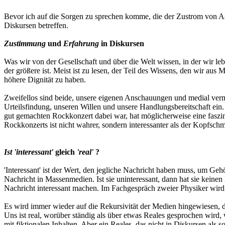
Bevor ich auf die Sorgen zu sprechen komme, die der Zustrom von A
Diskursen betreffen.
Zustimmung
und
Erfahrung
in Diskursen
Was wir von der Gesellschaft und über die Welt wissen, in der wir 
der größere ist. Meist ist zu lesen, der Teil des Wissens, den wir a
höhere Dignität zu haben.
Zweifellos sind beide, unsere eigenen Anschauungen und medial vermi
Urteilsfindung, unseren Willen und unsere Handlungsbereitschaft ein.
gut gemachten Rockkonzert dabei war, hat möglicherweise eine faszi
Rockkonzerts ist nicht wahrer, sondern interessanter als der Kopfschm
Ist 'interessant'
gleich
'real'
?
'Interessant' ist der Wert, den jegliche Nachricht haben muss, um Gehö
Nachricht in Massenmedien. Ist sie uninteressant, dann hat sie keine
Nachricht interessant machen. Im Fachgespräch zweier Physiker wird 
Es wird immer wieder auf die Rekursivität der Medien hingewiesen, da
Uns ist real, worüber ständig als über etwas Reales gesprochen wird, 
mit fiktionalen Inhalten. Aber ein Reales, das nicht in Diskursen als so