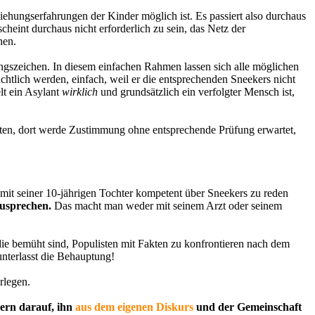
iehungserfahrungen der Kinder möglich ist. Es passiert also durchaus
heint durchaus nicht erforderlich zu sein, das Netz der
hen.
gszeichen. In diesem einfachen Rahmen lassen sich alle möglichen
chtlich werden, einfach, weil er die entsprechenden Sneekers nicht
lt ein Asylant
wirklich
und grundsätzlich ein verfolgter Mensch ist,
alten, dort werde Zustimmung ohne entsprechende Prüfung erwartet,
 mit seiner 10-jährigen Tochter kompetent über Sneekers zu reden
zusprechen.
Das macht man weder mit seinem Arzt oder seinem
die bemüht sind, Populisten mit Fakten zu konfrontieren nach dem
unterlasst die Behauptung!
rlegen.
ern darauf, ihn
aus dem eigenen Diskurs
und der Gemeinschaft