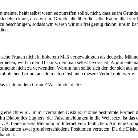
t meinte, heißt selbst wenn es zutreffen sollte, nicht, dass es im Gru
rückziehen kann, dass wir im Grunde alle über die selbe Rationalität ve
u beschönigen, sodass wir, wären wir nur frei genug davon, uns in kan
lten.
sche Frauen nicht in höherem Maß vergewaltigten als deutsche Männer 
rbieten, weil in dem Diskurs, den man selbst favorisiert, Argumente 
gumente nicht zu verwenden. Warum nun sollte sich der, der sich aus u
 ähnlichen Grund, aus dem ich selbst mich diesem Verbot unterwerfe.
Was ist denn dein Grund? Was bindet dich?
erreicht wird. Im mir vertrauten Diskurs ist ohne bestimmte Formen d
Dialog des Lügners, der Falschmeldungen in die Welt setzt, ist das of
r z.B. beide unsere Meinung im Internet veröffentlichen. Auf eine G
iskutanten zwei grundverschiedene Positionen vertreten. Da die Diskursr
handelt.