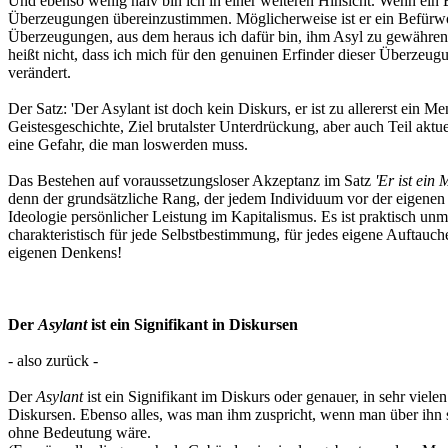
Und ebenso wenig naiv bin ich in einer weiteren Hinsicht. Wenn ein 
Überzeugungen übereinzustimmen. Möglicherweise ist er ein Befürwort
Überzeugungen, aus dem heraus ich dafür bin, ihm Asyl zu gewähren, 
heißt nicht, dass ich mich für den genuinen Erfinder dieser Überzeugu
verändert.
Der Satz: 'Der Asylant ist doch kein Diskurs, er ist zu allererst ein M
Geistesgeschichte, Ziel brutalster Unterdrückung, aber auch Teil aktu
eine Gefahr, die man loswerden muss.
Das Bestehen auf voraussetzungsloser Akzeptanz im Satz
'Er ist ein
denn der grundsätzliche Rang, der jedem Individuum vor der eigenen G
Ideologie persönlicher Leistung im Kapitalismus. Es ist praktisch un
charakteristisch für jede Selbstbestimmung, für jedes eigene Auftau
eigenen Denkens!
Der
Asylant
ist ein Signifikant in Diskursen
- also zurück -
Der
Asylant
ist ein Signifikant im Diskurs oder genauer, in sehr vie
Diskursen. Ebenso alles, was man ihm zuspricht, wenn man über ihn 
ohne Bedeutung wäre.