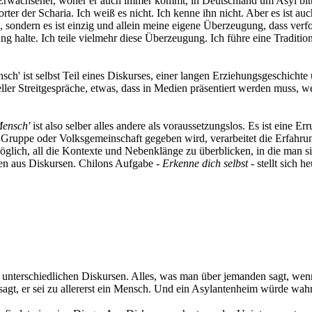
Erwachsener, woher er auch immer kommt, in Deutschland um Asyl bitte
er der Scharia. Ich weiß es nicht. Ich kenne ihn nicht. Aber es ist a
sondern es ist einzig und allein meine eigene Überzeugung, dass verfo
ng halte. Ich teile vielmehr diese Überzeugung. Ich führe eine Tradition
ensch' ist selbst Teil eines Diskurses, einer langen Erziehungsgeschicht
eller Streitgespräche, etwas, dass in Medien präsentiert werden muss, 
 Mensch'
ist also selber alles andere als voraussetzungslos. Es ist eine 
ruppe oder Volksgemeinschaft gegeben wird, verarbeitet die Erfahrung 
möglich, all die Kontexte und Nebenklänge zu überblicken, in die man 
chen aus Diskursen. Chilons Aufgabe -
Erkenne dich selbst
- stellt sich 
len unterschiedlichen Diskursen. Alles, was man über jemanden sagt, we
sagt, er sei zu allererst ein Mensch. Und ein Asylantenheim würde wa