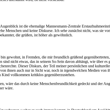
Im Augenblick ist die ehemalige Mannesmann-Zentrale Erstaufnahmeeinri
he Menschen und keine Diskurse. Ich sehe zunächst nicht, was sie von 
kannter, die grüßen, ist höher als gewöhnlich.
Ich bin gewohnt, in Fremden, die mir freundlich grüßend gegenübertrete
sind nicht etwas, das in seinem So-Sein davon abhängt, wie über es ges
enrechte. Dieser Diskurs, der Teil meiner persönlichen und kulturelle
r von ihnen auch nur in Sicht war, noch in irgendwelchen Medien von ih
n Kind vollkommen kritiklos gegenüberzustehen.
werden, wäre das durch keine Menschenfreundlichkeit gedeckt und der A
her wäre.