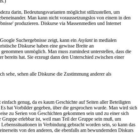
s.)
dezu darin, Bedeutungsvarianten möglichst stillzustellen, um
 nebeneinander. Man kann nicht voraussetzungslos von einem in den
bnisse' produzieren. Diskurse via Massenmedien und Internet
e Google Suchergebnisse zeigt, kann ein
Asylant
in medialen
juristische Diskurse haben eine gewisse Breite an
eng genommen unmöglich. Man muss zumindest unterstellen, dass die
e er bereits hat. Sie erzeugt dann den Unterschied zwischen einer
ch sehe, sehen alle Diskurse die Zustimmung anderer als
 einfach genug, da es kaum Geschichte auf Seiten aller Beteiligten
 Es hat Vorbilder gegeben, über die gesprochen wurde. Man wird sich
eise zu Serien von Geschichten gekommen sein und zu einer sich
r Gruppe erlebbar ist, weil man Teil der Gruppe sein muß, um
d Lebenssituationen in Verbindung gebracht worden sein, so kann das
inerseits von den anderen, die ebenfalls am bewundernden Diskurs