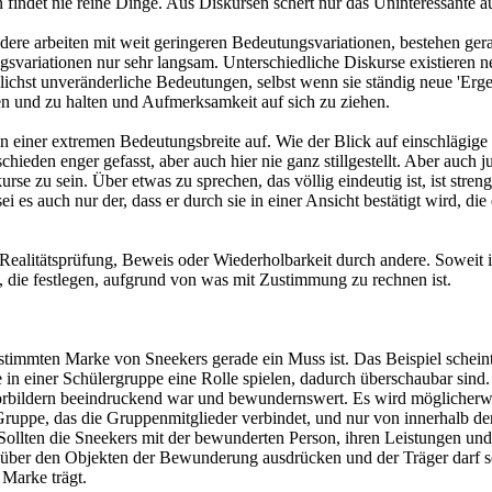
findet nie reine Dinge. Aus Diskursen schert nur das Uninteressante au
ere arbeiten mit weit geringeren Bedeutungsvariationen, bestehen gera
gsvariationen nur sehr langsam. Unterschiedliche Diskurse existieren
chst unveränderliche Bedeutungen, selbst wenn sie ständig neue 'Erge
n und zu halten und Aufmerksamkeit auf sich zu ziehen.
 in einer extremen Bedeutungsbreite auf. Wie der Blick auf einschlägig
chieden enger gefasst, aber auch hier nie ganz stillgestellt. Aber auch 
rse zu sein. Über etwas zu sprechen, das völlig eindeutig ist, ist str
i es auch nur der, dass er durch sie in einer Ansicht bestätigt wird, di
 Realitätsprüfung, Beweis oder Wiederholbarkeit durch andere. Soweit i
, die festlegen, aufgrund von was mit Zustimmung zu rechnen ist.
bestimmten Marke von Sneekers gerade ein Muss ist. Das Beispiel scheint
in einer Schülergruppe eine Rolle spielen, dadurch überschaubar sind.
Vorbildern beeindruckend war und bewundernswert. Es wird möglicherw
ruppe, das die Gruppenmitglieder verbindet, und nur von innerhalb de
. Sollten die Sneekers mit der bewunderten Person, ihren Leistungen un
nüber den Objekten der Bewunderung ausdrücken und der Träger darf se
 Marke trägt.