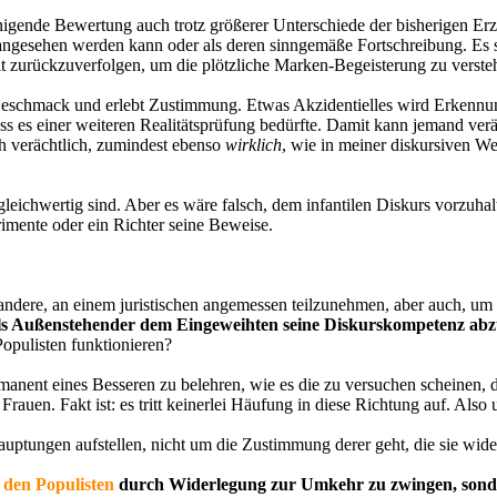
nigende Bewertung auch trotz größerer Unterschiede der bisherigen Erz
 angesehen werden kann oder als deren sinngemäße Fortschreibung. Es sc
t zurückzuverfolgen, um die plötzliche Marken-Begeisterung zu verste
Geschmack und erlebt Zustimmung. Etwas Akzidentielles wird Erkennun
ss es einer weiteren Realitätsprüfung bedürfte. Damit kann jemand verä
ch verächtlich, zumindest ebenso
wirklich
, wie in meiner diskursiven We
 gleichwertig sind. Aber es wäre falsch, dem infantilen Diskurs vorzuh
erimente oder ein Richter seine Beweise.
 andere, an einem juristischen angemessen teilzunehmen, aber auch, um
 als Außenstehender dem Eingeweihten seine Diskurskompetenz ab
opulisten funktionieren?
manent eines Besseren zu belehren, wie es die zu versuchen scheinen, 
uen. Fakt ist: es tritt keinerlei Häufung in diese Richtung auf. Also 
auptungen aufstellen, nicht um die Zustimmung derer geht, die sie wide
,
den Populisten
durch Widerlegung zur Umkehr zu zwingen, sond