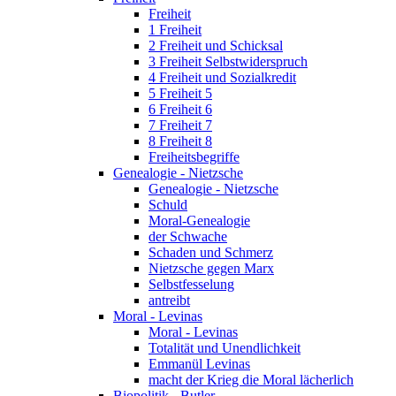
Freiheit
1 Freiheit
2 Freiheit und Schicksal
3 Freiheit Selbstwiderspruch
4 Freiheit und Sozialkredit
5 Freiheit 5
6 Freiheit 6
7 Freiheit 7
8 Freiheit 8
Freiheitsbegriffe
Genealogie - Nietzsche
Genealogie - Nietzsche
Schuld
Moral-Genealogie
der Schwache
Schaden und Schmerz
Nietzsche gegen Marx
Selbstfesselung
antreibt
Moral - Levinas
Moral - Levinas
Totalität und Unendlichkeit
Emmanül Levinas
macht der Krieg die Moral lächerlich
Biopolitik - Butler