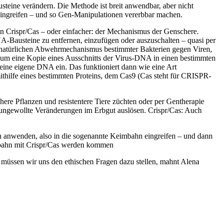
steine verändern. Die Methode ist breit anwendbar, aber nicht
 eingreifen – und so Gen-Manipulationen vererbbar machen.
von Crispr/Cas – oder einfacher: der Mechanismus der Genschere.
A-Bausteine zu entfernen, einzufügen oder auszuschalten – quasi per
 natürlichen Abwehrmechanismus bestimmter Bakterien gegen Viren,
ium eine Kopie eines Ausschnitts der Virus-DNA in einen bestimmten
seine eigene DNA ein. Das funktioniert dann wie eine Art
mithilfe eines bestimmten Proteins, dem Cas9 (Cas steht für CRISPR-
re Pflanzen und resistentere Tiere züchten oder per Gentherapie
h ungewollte Veränderungen im Erbgut auslösen. Crispr/Cas: Auch
n anwenden, also in die sogenannte Keimbahn eingreifen – und dann
eimbahn mit Crispr/Cas werden kommen
b müssen wir uns den ethischen Fragen dazu stellen, mahnt Alena