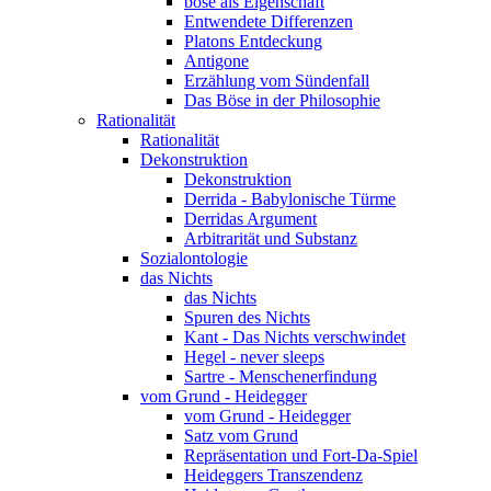
böse als Eigenschaft
Entwendete Differenzen
Platons Entdeckung
Antigone
Erzählung vom Sündenfall
Das Böse in der Philosophie
Rationalität
Rationalität
Dekonstruktion
Dekonstruktion
Derrida - Babylonische Türme
Derridas Argument
Arbitrarität und Substanz
Sozialontologie
das Nichts
das Nichts
Spuren des Nichts
Kant - Das Nichts verschwindet
Hegel - never sleeps
Sartre - Menschenerfindung
vom Grund - Heidegger
vom Grund - Heidegger
Satz vom Grund
Repräsentation und Fort-Da-Spiel
Heideggers Transzendenz