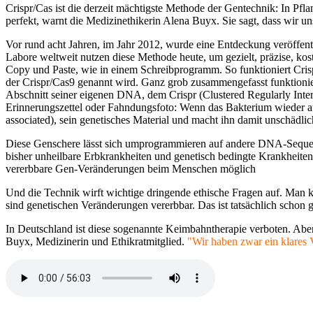
Crispr/Cas ist die derzeit mächtigste Methode der Gentechnik: In Pfl
perfekt, warnt die Medizinethikerin Alena Buyx. Sie sagt, dass wir
Vor rund acht Jahren, im Jahr 2012, wurde eine Entdeckung veröffent
Labore weltweit nutzen diese Methode heute, um gezielt, präzise, ko
Copy und Paste, wie in einem Schreibprogramm. So funktioniert Cri
der Crispr/Cas9 genannt wird. Ganz grob zusammengefasst funktionie
Abschnitt seiner eigenen DNA, dem Crispr (Clustered Regularly Inter
Erinnerungszettel oder Fahndungsfoto: Wenn das Bakterium wieder auf
associated), sein genetisches Material und macht ihn damit unschädlic
Diese Genschere lässt sich umprogrammieren auf andere DNA-Sequenze
bisher unheilbare Erbkrankheiten und genetisch bedingte Krankheite
vererbbare Gen-Veränderungen beim Menschen möglich
Und die Technik wirft wichtige dringende ethische Fragen auf. Man 
sind genetischen Veränderungen vererbbar. Das ist tatsächlich schon
In Deutschland ist diese sogenannte Keimbahntherapie verboten. Aber
Buyx, Medizinerin und Ethikratmitglied.
"Wir haben zwar ein klares 