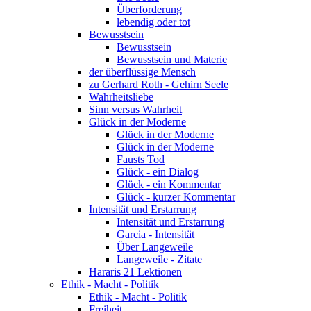
Überforderung
lebendig oder tot
Bewusstsein
Bewusstsein
Bewusstsein und Materie
der überflüssige Mensch
zu Gerhard Roth - Gehirn Seele
Wahrheitsliebe
Sinn versus Wahrheit
Glück in der Moderne
Glück in der Moderne
Glück in der Moderne
Fausts Tod
Glück - ein Dialog
Glück - ein Kommentar
Glück - kurzer Kommentar
Intensität und Erstarrung
Intensität und Erstarrung
Garcia - Intensität
Über Langeweile
Langeweile - Zitate
Hararis 21 Lektionen
Ethik - Macht - Politik
Ethik - Macht - Politik
Freiheit