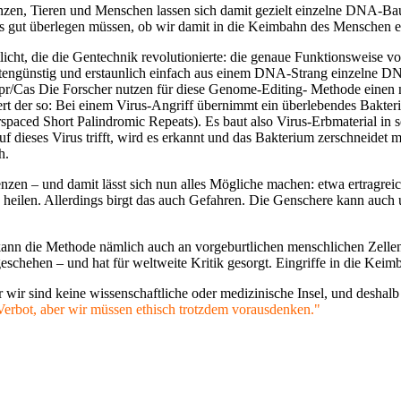
anzen, Tieren und Menschen lassen sich damit gezielt einzelne DNA-Bau
 uns gut überlegen müssen, ob wir damit in die Keimbahn des Menschen
licht, die die Gentechnik revolutionierte: die genaue Funktionsweise 
stengünstig und erstaunlich einfach aus einem DNA-Strang einzelne DN
spr/Cas Die Forscher nutzen für diese Genome-Editing- Methode einen
rt der so: Bei einem Virus-Angriff übernimmt ein überlebendes Bakter
spaced Short Palindromic Repeats). Es baut also Virus-Erbmaterial in 
 dieses Virus trifft, wird es erkannt und das Bakterium zerschneidet 
h.
n – und damit lässt sich nun alles Mögliche machen: etwa ertragreiche
n heilen. Allerdings birgt das auch Gefahren. Die Genschere kann auc
kann die Methode nämlich auch an vorgeburtlichen menschlichen Zelle
 geschehen – und hat für weltweite Kritik gesorgt. Eingriffe in die K
 wir sind keine wissenschaftliche oder medizinische Insel, und deshal
Verbot, aber wir müssen ethisch trotzdem vorausdenken."