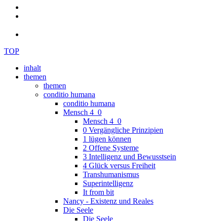
TOP
inhalt
themen
themen
conditio humana
conditio humana
Mensch 4_0
Mensch 4_0
0 Vergängliche Prinzipien
1 lügen können
2 Offene Systeme
3 Intelligenz und Bewusstsein
4 Glück versus Freiheit
Transhumanismus
Superintelligenz
It from bit
Nancy - Existenz und Reales
Die Seele
Die Seele