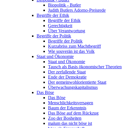
Biopolitik - Butler
Judith Butlers Adorno-Preisrede
Begriffe der Ethik
Begriffe der Ethik
Gerechtigkeit
Über Verantwortung
Begriffe der Politik
Begriffe der Politik
Kurzabriss zum Machtbegriff
Wie souverän ist das Volk
Staat und Ökonomie
Staat und Ökonomie
Tausch als Basis ökonomischer Theorien
Der zerfallende Staat
Ende der Demokratie
Der gemeinwohlorientierte Staat
Überwachungskapitalismus
Das Böse
Das Böse
Menschlichkeitsversagen
Baum der Erkenntnis
Das Böse auf dem Rückzug
Zoo der Bosheiten
malum das nicht böse ist