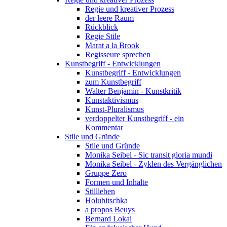
Regie und kreativer Prozess
der leere Raum
Rückblick
Regie Stile
Marat a la Brook
Regisseure sprechen
Kunstbegriff - Entwicklungen
Kunstbegriff - Entwicklungen
zum Kunstbegriff
Walter Benjamin - Kunstkritik
Kunstaktivismus
Kunst-Pluralismus
verdoppelter Kunstbegriff - ein
Kommentar
Stile und Gründe
Stile und Gründe
Monika Seibel - Sic transit gloria mundi
Monika Seibel - Zyklen des Vergänglichen
Gruppe Zero
Formen und Inhalte
Stillleben
Holubitschka
a propos Beuys
Bernard Lokai