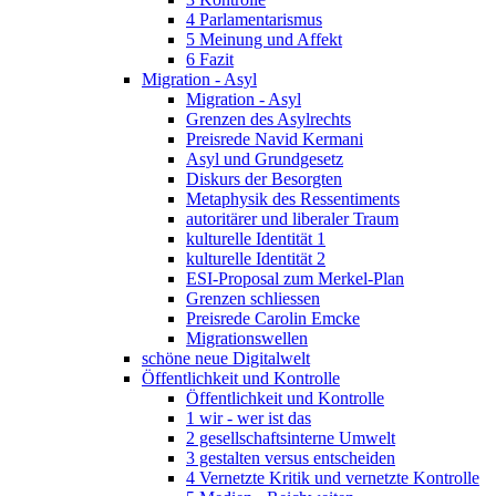
4 Parlamentarismus
5 Meinung und Affekt
6 Fazit
Migration - Asyl
Migration - Asyl
Grenzen des Asylrechts
Preisrede Navid Kermani
Asyl und Grundgesetz
Diskurs der Besorgten
Metaphysik des Ressentiments
autoritärer und liberaler Traum
kulturelle Identität 1
kulturelle Identität 2
ESI-Proposal zum Merkel-Plan
Grenzen schliessen
Preisrede Carolin Emcke
Migrationswellen
schöne neue Digitalwelt
Öffentlichkeit und Kontrolle
Öffentlichkeit und Kontrolle
1 wir - wer ist das
2 gesellschaftsinterne Umwelt
3 gestalten versus entscheiden
4 Vernetzte Kritik und vernetzte Kontrolle