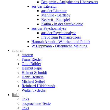
Benjamin - Aufgabe des Übersetzers
aus der Literatur
aus der Literatur
Melville - Bartleby
Beckett - Endspiel
Kafka - In der Strafkolonie
aus der Psychoanalyse
aus der Psychoanalyse
Freud zum Primärprozess
Hannah Arendt - Wahrheit und Politik
W.Lippmann - Öffentliche Meinung
autoren
autoren
Franz Rieder
Gino Bühler
Helmut Pape
Helmut Schmidt
Henri Berners
Michael Seibel
Reinhard Hildebrandt
Walter Tydecks
links
links
besprochene Texte
links