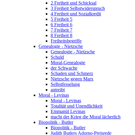
2 Freiheit und Schicksal
3 Freiheit Selbstwiderspruch
4 Freiheit und Sozialkredit
5 Freiheit 5
6 Freiheit 6
7 Freiheit 7
8 Freiheit 8
Freiheitsbegriffe
Genealogie - Nietzsche
Genealogie - Nietzsche
Schuld
Moral-Genealogie
der Schwache
Schaden und Schmerz
Nietzsche gegen Marx
Selbstfesselung
antreibt
Moral - Levinas
Moral - Levinas
Totalität und Unendlichkeit
Emmanül Levinas
macht der Krieg die Moral lächerlich
Biopolitik - Butler
Biopolitik - Butler
Judith Butlers Adorno-Preisrede