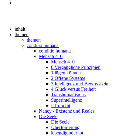
inhalt
themen
themen
conditio humana
conditio humana
Mensch 4_0
Mensch 4_0
0 Vergängliche Prinzipien
1 lügen können
2 Offene Systeme
3 Intelligenz und Bewusstsein
4 Glück versus Freiheit
Transhumanismus
Superintelligenz
It from bit
Nancy - Existenz und Reales
Die Seele
Die Seele
Überforderung
lebendig oder tot