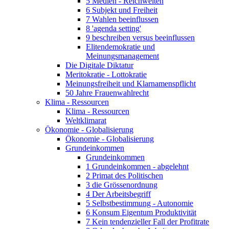
5 Medien - Reichweiten
6 Subjekt und Freiheit
7 Wahlen beeinflussen
8 'agenda setting'
9 beschreiben versus beeinflussen
Elitendemokratie und
Meinungsmanagement
Die Digitale Diktatur
Meritokratie - Lottokratie
Meinungsfreiheit und Klarnamenspflicht
50 Jahre Frauenwahlrecht
Klima - Ressourcen
Klima - Ressourcen
Weltklimarat
Ökonomie - Globalisierung
Ökonomie - Globalisierung
Grundeinkommen
Grundeinkommen
1 Grundeinkommen - abgelehnt
2 Primat des Politischen
3 die Grössenordnung
4 Der Arbeitsbegriff
5 Selbstbestimmung - Autonomie
6 Konsum Eigentum Produktivität
7 Kein tendenzieller Fall der Profitrate