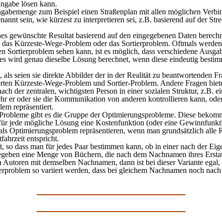
ingabe lösen kann.
abemenge zum Beispiel einen Straßenplan mit allen möglichen Verbindu
nnt sein, wie kürzest zu interpretieren sei, z.B. basierend auf der Str
es gewünschte Resultat basierend auf den eingegebenen Daten berechne
e: das Kürzeste-Wege-Problem oder das Sortierproblem. Oftmals werde
 Sortierproblem sehen kann, ist es möglich, dass verschiedene Ausg
es wird genau dieselbe Lösung berechnet, wenn diese eindeutig bestimm
ls seien sie direkte Abbilder der in der Realität zu beantwortenden F
orten Kürzeste-Wege-Problem und Sortier-Problem. Andere Fragen biet
e nach der zentralen, wichtigsten Person in einer sozialen Struktur, z.B
r er oder sie die Kommunikation von anderen kontrollieren kann, oder 
em repräsentiert.
n Probleme gibt es die Gruppe der Optimierungsprobleme. Diese beko
h für jede mögliche Lösung eine Kostenfunktion (oder eine Gewinnfunk
Optimierungsproblem repräsentieren, wenn man grundsätzlich alle Rou
ahrzeit entspricht.
so dass man für jedes Paar bestimmen kann, ob in einer nach der Eige
: Gegeben eine Menge von Büchern, die nach dem Nachnamen ihres Erstau
toren mit demselben Nachnamen, dann ist bei dieser Variante egal, wel
rtierproblem so variiert werden, dass bei gleichem Nachnamen noch nac