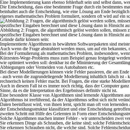
Eine Implementierung kann ebenso fehlerhaft sein und selbst dann, wen
Die Entscheidung, dass eine bestimmte Frage durch ein bestimmtes math
beinhaltet auch die Entscheidung, wie eine Lösung am Ende bezüglich de
eigenes mathematisches Problem formuliert, sondern oft wird auf ein 
Abbildung 2: Fragen, die algorithmisch gelöst werden sollen, müssen 
spezifischer Eingaben berechnet und diese Lösung dann in Hinsicht auf 
Gründe dafür können sein:
Implementierte Algorithmen in bewährten Softwarepaketen sind meiste
Auch wenn die Frage abstrahiert werden muss, um auf ein bekanntes, m
Bei der Formulierung als mathematisches Problem, insbesondere, wenn 
Kürzesten-Wege-Problems muss zum Beispiel genau festgelegt werden, w
wie optimiert werden soll: denkbar ist die Minimierung der Gesamtläng
Abbiegungen oder Vermeiden von Autobahnen etc.
Bei dieser Modellierungen können viele Fehler passieren, die am Ende e
- auch wenn die zugrundeliegende Modellierung inhaltlich falsch ist -
rechnerisch keinen Fehler macht. Bei Fragen, die eine starke Modellie
Auch in diesem Fall ist es immer noch richtig, dass der Computer ganz
Sinne, da es die Interpretation des Ergebnisses definitiv nicht ist.
Eine besondere Klasse von Algorithmen sind lernende Algorithmen aus d
Algorithmus ist irreführend, da der Algorithmus selbst sich nicht verä
Daten beeinflusst wird, von ihnen lernt, spricht man oft von lernende
der Entscheidungsstruktur klassifiziert und eine Entscheidung getroffe
zweiten Schritt mit Hilfe des Gelernten in Form einer Entscheidungsst
Solche Algorithmen machen immer Fehler - wir unterscheiden zwei ve
Sie erkennen Dinge als Schrauben, die keine sind; solche Fehlentschei
Sie erkennen Schrauben nicht, die welche sind. Solche Fehlentscheidu