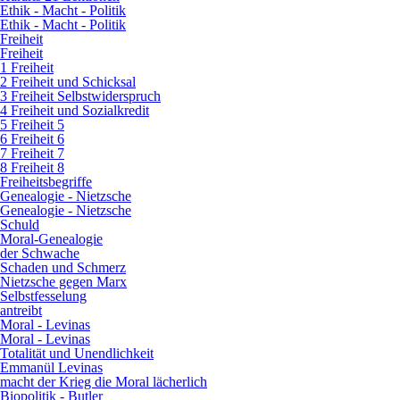
Ethik - Macht - Politik
Ethik - Macht - Politik
Freiheit
Freiheit
1 Freiheit
2 Freiheit und Schicksal
3 Freiheit Selbstwiderspruch
4 Freiheit und Sozialkredit
5 Freiheit 5
6 Freiheit 6
7 Freiheit 7
8 Freiheit 8
Freiheitsbegriffe
Genealogie - Nietzsche
Genealogie - Nietzsche
Schuld
Moral-Genealogie
der Schwache
Schaden und Schmerz
Nietzsche gegen Marx
Selbstfesselung
antreibt
Moral - Levinas
Moral - Levinas
Totalität und Unendlichkeit
Emmanül Levinas
macht der Krieg die Moral lächerlich
Biopolitik - Butler