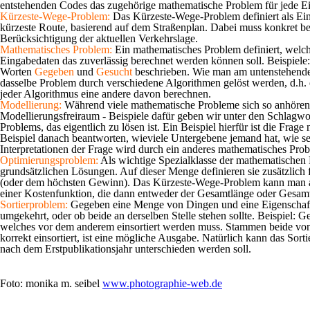
entstehenden Codes das zugehörige mathematische Problem für jede E
Kürzeste-Wege-Problem:
Das Kürzeste-Wege-Problem definiert als Eing
kürzeste Route, basierend auf dem Straßenplan. Dabei muss konkret bena
Berücksichtigung der aktuellen Verkehrslage.
Mathematisches Problem:
Ein mathematisches Problem definiert, welch
Eingabedaten das zuverlässig berechnet werden können soll. Beispiel
Worten
Gegeben
und
Gesucht
beschrieben. Wie man am untenstehenden
dasselbe Problem durch verschiedene Algorithmen gelöst werden, d.h. 
jeder Algorithmus eine andere davon berechnen.
Modellierung:
Während viele mathematische Probleme sich so anhören, a
Modellierungsfreiraum - Beispiele dafür geben wir unter den Schlagw
Problems, das eigentlich zu lösen ist. Ein Beispiel hierfür ist die Frag
Beispiel danach beantworten, wieviele Untergebene jemand hat, wie seh
Interpretationen der Frage wird durch ein anderes mathematisches Probl
Optimierungsproblem:
Als wichtige Spezialklasse der mathematische
grundsätzlichen Lösungen. Auf dieser Menge definieren sie zusätzlic
(oder dem höchsten Gewinn). Das Kürzeste-Wege-Problem kann man als 
einer Kostenfunktion, die dann entweder der Gesamtlänge oder Gesamtf
Sortierproblem:
Gegeben eine Menge von Dingen und eine Eigenschaft, 
umgekehrt, oder ob beide an derselben Stelle stehen sollte. Beispiel
welches vor dem anderem einsortiert werden muss. Stammen beide von Au
korrekt einsortiert, ist eine mögliche Ausgabe. Natürlich kann das So
nach dem Erstpublikationsjahr unterschieden werden soll.
Foto: monika m. seibel
www.photographie-web.de