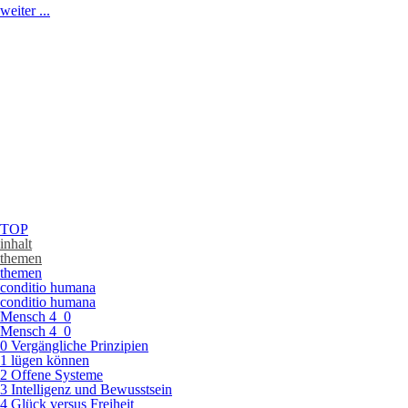
weiter ...
TOP
inhalt
themen
themen
conditio humana
conditio humana
Mensch 4_0
Mensch 4_0
0 Vergängliche Prinzipien
1 lügen können
2 Offene Systeme
3 Intelligenz und Bewusstsein
4 Glück versus Freiheit