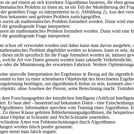
n sie auf einem an sich korrekten Algorithmus basieren, die eben gena
ematisches Problem zu lösen ist, ist ein Teil der
Modellierung
der
Fra
r gestellten Frage zu interpretieren ist (s. Abbildung 2). Aus den ver
schon bekanntes und gelöstes Problem zurückgegriffen.
zuerst als mathematisches Problem formuliert werden. Dann wird eine 
die grundlegende Frage interpretiert.
ns schon oft verwendet worden und daher kann man davon ausgehen, da
athematisches Problem abgebildet werden zu können, kann es sein, dass
dieses nicht spezifisch für die Frage formuliert worden ist, müssen g
elche Art von Daten genutzt werden kann (aktuelle Verkehrsdichte, Ka
e oder die Minimierung der erwarteten Fahrtzeit. Weitere Optimierungs
ine sinnvolle Interpretation der Ergebnisse in Bezug auf die eigentlich
 kommt es hier zu einer scheinbaren Objektivität des berechneten Erge
rungsleistung benötigen, um algorithmisch lösbar zu sein, kommen also
 objektiv, ohne Ansehen der Person, seine Berechnung macht. Trotzdem i
em Forschungsgebiet der künstlichen Intelligenz (Artificial Intelligen
ndert. Er baut aber - basierend auf bekannten Daten - eine Entscheidung
n Algorithmen. Informatiker sprechen vom Training eines Algorithmus. 
n. Zu dieser Klasse gehören Bilderkennungsalgorithmen, die beispielswe
ruktur Objekte in Schraube und Nicht-Schraube unterteilen.
rschiedene Arten von Fehlentscheidungen durch Algorithmen:
dungen werden falsch positiv genannte.
ngen nennt man falsch negativ.