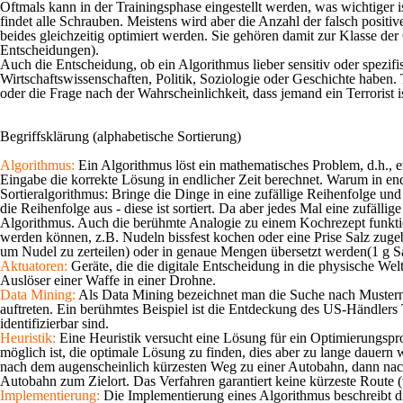
Oftmals kann in der Trainingsphase eingestellt werden, was wichtiger i
findet alle Schrauben. Meistens wird aber die Anzahl der falsch posit
beides gleichzeitig optimiert werden. Sie gehören damit zur Klasse de
Entscheidungen).
Auch die Entscheidung, ob ein Algorithmus lieber sensitiv oder spezifi
Wirtschaftswissenschaften, Politik, Soziologie oder Geschichte haben
oder die Frage nach der Wahrscheinlichkeit, dass jemand ein Terrorist is
Begriffsklärung (alphabetische Sortierung)
Algorithmus:
Ein Algorithmus löst ein mathematisches Problem, d.h., e
Eingabe die korrekte Lösung in endlicher Zeit berechnet. Warum in e
Sortieralgorithmus: Bringe die Dinge in eine zufällige Reihenfolge und 
die Reihenfolge aus - diese ist sortiert. Da aber jedes Mal eine zufäll
Algorithmus. Auch die berühmte Analogie zu einem Kochrezept funktionie
werden können, z.B. Nudeln bissfest kochen oder eine Prise Salz zuge
um Nudel zu zerteilen) oder in genaue Mengen übersetzt werden(1 g Sa
Aktuatoren:
Geräte, die die digitale Entscheidung in die physische We
Auslöser einer Waffe in einer Drohne.
Data Mining:
Als Data Mining bezeichnet man die Suche nach Mustern 
auftreten. Ein berühmtes Beispiel ist die Entdeckung des US-Händlers
identifizierbar sind.
Heuristik:
Eine Heuristik versucht eine Lösung für ein Optimierungspro
möglich ist, die optimale Lösung zu finden, dies aber zu lange dauern
nach dem augenscheinlich kürzesten Weg zu einer Autobahn, dann na
Autobahn zum Zielort. Das Verfahren garantiert keine kürzeste Route (w
Implementierung:
Die Implementierung eines Algorithmus beschreibt 