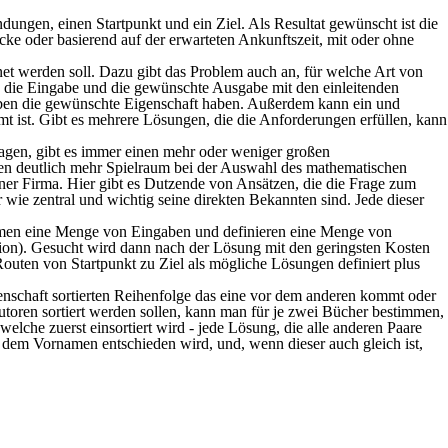
ngen, einen Startpunkt und ein Ziel. Als Resultat gewünscht ist die
ecke oder basierend auf der erwarteten Ankunftszeit, mit oder ohne
t werden soll. Dazu gibt das Problem auch an, für welche Art von
n die Eingabe und die gewünschte Ausgabe mit den einleitenden
aben die gewünschte Eigenschaft haben. Außerdem kann ein und
t ist. Gibt es mehrere Lösungen, die die Anforderungen erfüllen, kann
ragen, gibt es immer einen mehr oder weniger großen
en deutlich mehr Spielraum bei der Auswahl des mathematischen
. einer Firma. Hier gibt es Dutzende von Ansätzen, die die Frage zum
wie zentral und wichtig seine direkten Bekannten sind. Jede dieser
mmen eine Menge von Eingaben und definieren eine Menge von
tion). Gesucht wird dann nach der Lösung mit den geringsten Kosten
ten von Startpunkt zu Ziel als mögliche Lösungen definiert plus
nschaft sortierten Reihenfolge das eine vor dem anderen kommt oder
toren sortiert werden sollen, kann man für je zwei Bücher bestimmen,
che zuerst einsortiert wird - jede Lösung, die alle anderen Paare
h dem Vornamen entschieden wird, und, wenn dieser auch gleich ist,