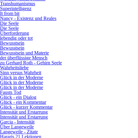
Transhumanismus
Superintelligenz
It from bit
Nancy - Existenz und Reales
Die Seele
Die Seele
Überforderung
lebendig oder tot
Bewusstsein
Bewusstsein
Bewusstsein und Materie
der überflüssige Mensch
zu Gerhard Roth - Gehirn Seele
Wahrheitsliebe
Sinn versus Wahrheit
Glück in der Moderne
Glück in der Moderne
Glück in der Moderne
Fausts Tod
Glück - ein Dialog
Glück - ein Kommentar
Glück - kurzer Kommentar
Intensität und Erstarrung
Intensität und Erstarrung
Garcia - Intensität
Über Langeweile
Langeweile - Zitate
Hararis 21 Lektionen