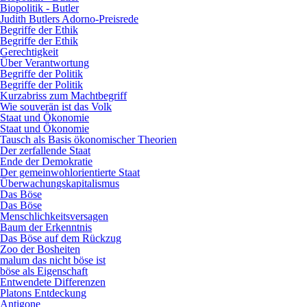
Biopolitik - Butler
Judith Butlers Adorno-Preisrede
Begriffe der Ethik
Begriffe der Ethik
Gerechtigkeit
Über Verantwortung
Begriffe der Politik
Begriffe der Politik
Kurzabriss zum Machtbegriff
Wie souverän ist das Volk
Staat und Ökonomie
Staat und Ökonomie
Tausch als Basis ökonomischer Theorien
Der zerfallende Staat
Ende der Demokratie
Der gemeinwohlorientierte Staat
Überwachungskapitalismus
Das Böse
Das Böse
Menschlichkeitsversagen
Baum der Erkenntnis
Das Böse auf dem Rückzug
Zoo der Bosheiten
malum das nicht böse ist
böse als Eigenschaft
Entwendete Differenzen
Platons Entdeckung
Antigone