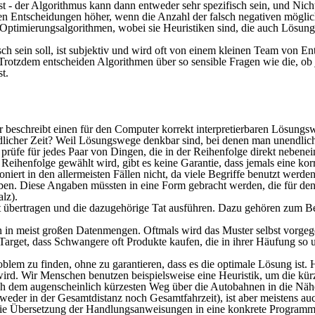
st - der Algorithmus kann dann entweder sehr spezifisch sein, und Nicht
iven Entscheidungen höher, wenn die Anzahl der falsch negativen möglic
r Optimierungsalgorithmen, wobei sie Heuristiken sind, die auch Lösung
sch sein soll, ist subjektiv und wird oft von einem kleinen Team von E
. Trotzdem entscheiden Algorithmen über so sensible Fragen wie die, o
t.
r beschreibt einen für den Computer korrekt interpretierbaren Lösungsw
ndlicher Zeit? Weil Lösungswege denkbar sind, bei denen man unendlic
prüfe für jedes Paar von Dingen, die in der Reihenfolge direkt nebenein
ige Reihenfolge gewählt wird, gibt es keine Garantie, dass jemals eine 
rt in den allermeisten Fällen nicht, da viele Begriffe benutzt werden,
ben. Diese Angaben müssten in eine Form gebracht werden, die für den
lz).
lt übertragen und die dazugehörige Tat ausführen. Dazu gehören zum B
in meist großen Datenmengen. Oftmals wird das Muster selbst vorgegeb
 Target, dass Schwangere oft Produkte kaufen, die in ihrer Häufung so
blem zu finden, ohne zu garantieren, dass es die optimale Lösung ist
 wird. Wir Menschen benutzen beispielsweise eine Heuristik, um die kü
ch dem augenscheinlich kürzesten Weg über die Autobahnen in die Nä
eder in der Gesamtdistanz noch Gesamtfahrzeit), ist aber meistens auch
die Übersetzung der Handlungsanweisungen in eine konkrete Programmi