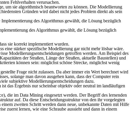
nnten Fehlverhalten verursachen.
ge, um sie algorithmisch beantworten zu können. Die Modellierung
schiedensten Gründen wird dabei nicht jedes Problem direkt als sein
Implementierung des Algorithmus gewählt, die Lösung bezüglich
ss sie korrekt implementiert wurden.
 eine stärker spezifische Modellierung gar nicht mehr lösbar wäre.
ewisse Modellierungsentscheidungen getroffen werden. Am Beispiel des
pazitäten der Straßen, Länge der Straßen, aktuelle Baustellen) und
kriterien können sein: möglichst schöne Strecke, möglichst wenig
 gestellte Frage nicht zulassen. Da aber immer ein Wert berechnet wird
bnisses, solange man davon ausgehen kann, dass der Computer rein
 viele subjektive Modellierungsentscheidungen dazu.
st das Ergebnis nur scheinbar objektiv oder neutral im landläufigen
ce), die im Data Mining eingesetzt werden. Der Begriff des lernenden
sstruktur auf. Da diese Entscheidungsstruktur von den ihr vorgelegten
In einem zweiten Schritt werden dann neue, unbekannte Daten mit Hilfe
ise zuerst lernen, wie eine Schraube aussieht und dann in einem