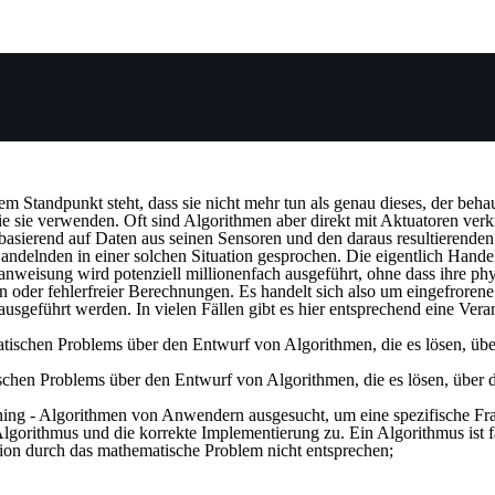
 Standpunkt steht, dass sie nicht mehr tun als genau dieses, der behau
e sie verwenden. Oft sind Algorithmen aber direkt mit
Aktuatoren
verkn
 basierend auf Daten aus seinen Sensoren und den daraus resultierend
ndelnden in einer solchen Situation gesprochen. Die eigentlich Hande
anweisung wird potenziell millionenfach ausgeführt, ohne dass ihre ph
on oder fehlerfreier Berechnungen. Es handelt sich also um eingefrore
ausgeführt werden. In vielen Fällen gibt es hier entsprechend eine Ve
ischen Problems über den Entwurf von Algorithmen, die es lösen, über
ning - Algorithmen von Anwendern ausgesucht, um eine spezifische F
lgorithmus und die korrekte Implementierung zu. Ein Algorithmus ist fa
tion durch das mathematische Problem nicht entsprechen;