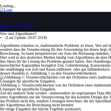
Loading...
Was sind Algorithmen?
mehr ...
Was sind Algorithmen?
• (Last Update: 20.07.2018)
Algorithmen erlauben es, mathematische Probleme zu lösen. Wer auf dem
sondern dass die Verantwortung für ihre Anwendung bei denen liegt, di
Berechnung. So kann beispielsweise ein Auto die Bremsung einleiten,
Hier wird in den deutschen Medien häufig vom Algorithmus als dem Ha
ihre Ideen für die Lösung des Problems genutzt haben. Ihre Handlungs
menschlicher Kapazitäten bezüglich Zeit, Gehirnleistung, Konzentrati
die unabhängig von Zeit und Raum millionen- oder gar milliardenfach 
dessen Handeln (s. Abbildung 1 zu den Verantwortlichkeiten).
Abbildung 1: Verantwortlichkeiten von der Definition eines mathemat
Lösungen für spezifische Eingaben.
Auf der anderen Seite werden - insbesondere im sogenannten Data Mi
eines Algorithmus nur die Verantwortung für das korrekte Design des A
das Problem nicht löst, sondern Lösungen berechnet, die der Spezifika
der Algorithmus die Berechnung nicht beendet;
für einige Eingaben das falsche Ergebnis produziert.