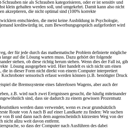
-Schrauben nie als Schrauben kategorisieren, oder er ist sensitiv und
hst klein gehalten werden soll, und umgekehrt. Damit kann also nicht
en akzeptieren, die nicht optimal sind (100% korrekte
ntwicklern entschieden, die meist keine Ausbildung in Psychologie,
b jemand kreditwürdig ist, zum Bewerbungsgespräch aufgefordert wird
eg, der für jede
durch das mathematische Problem definierte mögliche
h lange auf die Lösung warten muss. Dazu gehört der folgende
ander stehen, ob diese richtig herum stehen. Wenn dies der Fall ist, gib
korrekte Lösung ausgegeben wird. Hier handelt es sich nicht um einen
 die in dieser Form nicht direkt von einem Computer interpretiert
 Kochroboter sensorisch erfasst werden können (z.B. benötigter Druck
eispiel die Bremssysteme eines fahrerlosen Wagens, aber auch der
en, z.B. wird nach zwei Ereignissen gesucht, die häufig miteinander
 ungewöhnlich sind, dass sie dadurch zu einem gewissen Prozentsatz
. Heuristiken werden dann verwendet, wenn es zwar grundsätzlich
rzeste Route von A nach B auf einer Landkarte zu finden: Wir suchen
he von B und dann nach dem augenscheinlich kürzesten Weg von der
 nicht allzu weit davon entfernt.
ersprache, so dass der Computer nach Ausführen des dabei