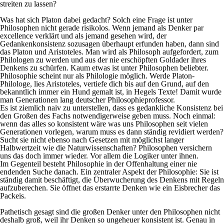
streiten zu lassen?
Was hat sich Platon dabei gedacht? Solch eine Frage ist unter
Philosophen nicht gerade risikolos. Wenn jemand als Denker par
excellence verklärt und als jemand gesehen wird, der
Gedankenkonsistenz sozusagen überhaupt erfunden haben, dann sind
das Platon und Aristoteles. Man wird als Philosoph aufgefordert, zum
Philologen zu werden und aus der nie erschöpften Goldader ihres
Denkens zu schürfen. Kaum etwas ist unter Philosophen beliebter.
Philosophie scheint nur als Philologie möglich. Werde Platon-
Philologe, lies Aristoteles, vertiefe dich bis auf den Grund, auf den
bekanntlich immer ein Hund gemalt ist, in Hegels Texte! Damit wurde
man Generationen lang deutscher Philosophieprofessor.
Es ist ziemlich naiv zu unterstellen, dass es gedankliche Konsistenz bei
den Großen des Fachs notwendigerweise geben muss. Noch einmal:
wenn das alles so konsistent wäre was uns Philosophen seit vielen
Generationen vorlegen, warum muss es dann ständig revidiert werden?
Sucht sie nicht ebenso nach Gesetzen mit möglichst langer
Halbwertzeit wie die Naturwissenschaften? Philosophen versichern
uns das doch immer wieder. Vor allem die Logiker unter ihnen.
Im Gegenteil besteht Philosophie in der Offenhaltung einer nie
endenden Suche danach. Ein zentraler Aspekt der Philosophie: Sie ist
ständig damit beschäftigt, die Überwucherung des Denkens mit Regeln
aufzuberechen. Sie öffnet das erstarrte Denken wie ein Eisbrecher das
Packeis.
Pathetisch gesagt sind die großen Denker unter den Philosophen nicht
deshalb groß, weil ihr Denken so ungeheuer konsistent ist. Genau in