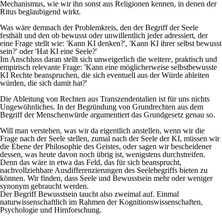
Mechanismus, wie wir ihn sonst aus Religionen kennen, in denen der
Ritus beglaubigend wirkt.
Was wäre demnach der Problemkreis, den der Begriff der Seele
festhält und den ob bewusst oder unwillentlich jeder adressiert, der
eine Frage stellt wie: 'Kann KI denken?', 'Kann KI ihrer selbst bewusst
sein?' oder 'Hat KI eine Seele?'
Im Anschluss daran stellt sich unweigerlich die weitere, praktisch und
empirisch relevante Frage: 'Kann eine möglicherweise selbstbewusste
KI Rechte beanspruchen, die sich eventuell aus der Würde ableiten
würden, die sich damit hat?'
Die Ableitung von Rechten aus Transzendentalien ist für uns nichts
Ungewöhnliches. In der Begründung von Grundrechten aus dem
Begriff der Menschenwürde argumentiert das Grundgesetz genau so.
Will man verstehen, was wir da eigentlich anstellen, wenn wir die
Frage nach der Seele stellen, zumal nach der Seele der KI, müssen wir
die Ebene der Philosophie des Geistes, oder sagen wir bescheidener
dessen, was heute davon noch übrig ist, wenigstens durchstreifen.
Denn das wäre in etwa das Feld, das für sich beansprucht,
nachvollziehbare Ausdifferenzierungen des Seelebegriffs bieten zu
können. Wir finden, dass Seele und Bewusstsein mehr oder weniger
synonym gebraucht werden.
Der Begriff Bewusstsein taucht also zweimal auf. Einmal
naturwissenschaftlich im Rahmen der Kognitionswissenschaften,
Psychologie und Hirnforschung.