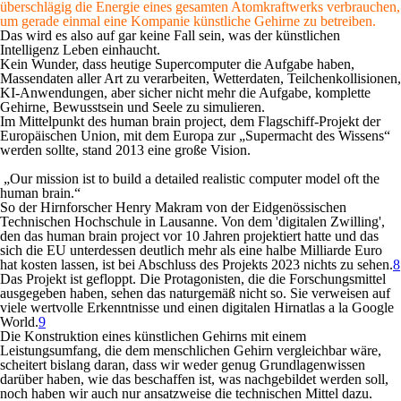
überschlägig die Energie eines gesamten Atomkraftwerks verbrauchen,
um gerade einmal eine Kompanie künstliche Gehirne zu betreiben.
Das wird es also auf gar keine Fall sein, was der künstlichen
Intelligenz Leben einhaucht.
Kein Wunder, dass heutige Supercomputer die Aufgabe haben,
Massendaten aller Art zu verarbeiten, Wetterdaten, Teilchenkollisionen,
KI-Anwendungen, aber sicher nicht mehr die Aufgabe, komplette
Gehirne, Bewusstsein und Seele zu simulieren.
Im Mittelpunkt des
human brain project
, dem Flagschiff-Projekt der
Europäischen Union, mit dem Europa zur „Supermacht des Wissens“
werden sollte,
stand 2013 eine große Vision.
„Our mission ist to build a detailed realistic computer model oft the
human brain.“
So der Hirnforscher Henry Makram von der Eidgenössischen
Technischen Hochschule in Lausanne.
Von dem 'digitalen Zwilling',
den das
human brain project
vor 10 Jahren projektiert hatte und das
sich die EU unterdessen deutlich mehr als eine halbe Milliarde Euro
hat kosten lassen, ist bei Abschluss des Projekts 2023 nichts zu sehen.
8
Das Projekt ist gefloppt. Die Protagonisten, die die
Forschungsmittel
ausgegeben haben, sehen das naturgemäß nicht so. Sie verweisen auf
viele wertvolle Erkenntnisse und einen digitalen Hirnatlas a la Google
World.
9
Die Konstruktion eines künstlichen Gehirns mit einem
Leistungsumfang, die dem menschlichen Gehirn vergleichbar wäre,
scheitert bislang daran, dass wir weder genug Grundlagenwissen
darüber haben, wie das beschaffen ist, was nachgebildet werden soll,
noch haben wir auch nur ansatzweise
die technischen Mittel dazu.