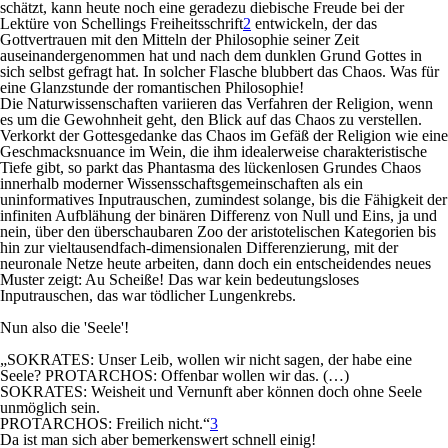
schätzt, kann heute noch eine geradezu diebische Freude bei der
Lektüre von Schellings Freiheitsschrift
2
entwickeln, der das
Gottvertrauen mit den Mitteln der Philosophie seiner Zeit
auseinandergenommen hat und nach dem dunklen Grund Gottes in
sich selbst gefragt hat. In solcher Flasche blubbert das Chaos. Was für
eine Glanzstunde der romantischen Philosophie!
Die Naturwissenschaften variieren das Verfahren der Religion, wenn
es um die Gewohnheit geht, den Blick auf das Chaos zu verstellen.
Verkorkt der Gottesgedanke das Chaos im Gefäß der Religion wie eine
Geschmacksnuance im Wein, die ihm idealerweise charakteristische
Tiefe gibt, so parkt das Phantasma des lückenlosen Grundes Chaos
innerhalb moderner Wissensschaftsgemein­schaf­ten als ein
uninformatives Inputrauschen, zumindest solange, bis die Fähigkeit der
infiniten Aufblähung der binären Differenz von Null und Eins, ja und
nein, über den überschaubaren Zoo der aristotelischen Kategorien bis
hin zur vieltausendfach-dimensionalen Differenzierung, mit der
neuronale Netze heute arbeiten, dann doch ein entscheidendes neues
Muster zeigt: Au Scheiße! Das war kein bedeutungsloses
Inputrauschen, das war tödlicher Lungenkrebs.
Nun also die 'Seele'!
„SOKRATES: Unser Leib, wollen wir nicht sagen, der habe eine
Seele? PROTARCHOS: Offenbar wollen wir das. (…)
SOKRATES: Weisheit und Vernunft aber können doch ohne Seele
unmöglich sein.
PROTARCHOS: Freilich nicht.“
3
Da ist man sich aber bemerkenswert schnell einig!