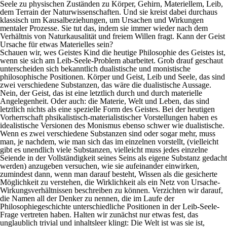
Seele zu physischen Zuständen zu Körper, Gehirn, Materiellem, Leib,
dem Terrain der Naturwissenschaften. Und sie kreist dabei durchaus
klassisch um Kausalbeziehungen, um Ursachen und Wirkungen
mentaler Prozesse. Sie tut das, indem sie immer wieder nach dem
Verhältnis von Naturkausalität und freiem Willen fragt. Kann der Geist
Ursache für etwas Materielles sein?
Schauen wir, wes Geistes Kind die heutige Philosophie des Geistes ist,
wenn sie sich am Leib-Seele-Problem abarbeitet. Grob drauf geschaut
unterscheiden sich bekanntlich dualistische und monistische
philosophische Positionen. Körper und Geist, Leib und Seele, das sind
zwei verschiedene Substanzen, das wäre die dualistische Aussage.
Nein, der Geist, das ist eine letztlich durch und durch materielle
Angelegenheit. Oder auch: die Materie, Welt und Leben, das sind
letztlich nichts als eine spezielle Form des Geistes. Bei der heutigen
Vorherrschaft phsikalistisch-materialistischer Vorstellungen haben es
idealistische Versionen des Monismus ebenso schwer wie dualistische.
Wenn es zwei verschiedene Substanzen sind oder sogar mehr, muss
man, je nachdem, wie man sich das im einzelnen vorstellt, (vielleicht
gibt es unendlich viele Substanzen, vielleicht muss jedes einzelne
Seiende in der Vollständigkeit seines Seins als eigene Substanz gedacht
werden) anzugeben versuchen, wie sie aufeinander einwirken,
zumindest dann, wenn man darauf besteht, Wissen als die gesicherte
Möglichkeit zu verstehen, die Wirklichkeit als ein Netz von Ursache-
Wirkungsverhältnissen beschreiben zu können. Verzichten wir darauf,
die Namen all der Denker zu nennen, die im Laufe der
Philosophiegeschichte unterschiedliche Positionen in der Leib-Seele-
Frage vertreten haben. Halten wir zunächst nur etwas fest, das
unglaublich trivial und inhaltsleer klingt: Die Welt ist was sie ist,