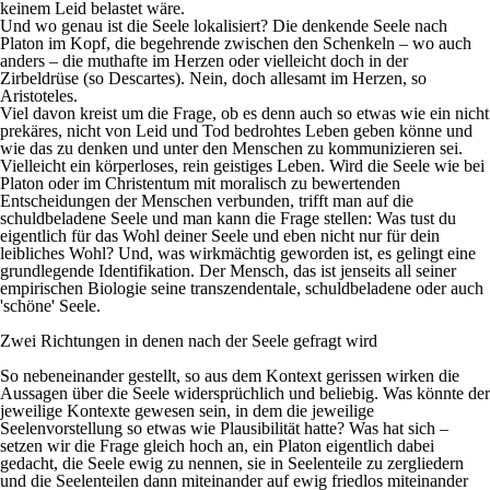
keinem Leid belastet wäre.
Und wo genau ist die Seele lokalisiert? Die denkende Seele nach
Platon im Kopf, die begehrende zwischen den Schenkeln – wo auch
anders – die muthafte im Herzen oder vielleicht doch in der
Zirbeldrüse (so Descartes). Nein, doch allesamt im Herzen, so
Aristoteles.
Viel davon kreist um die Frage, ob es denn auch so etwas wie ein nicht
prekäres, nicht von Leid und Tod bedrohtes Leben geben könne und
wie das zu denken und unter den Menschen zu kommunizieren sei.
Vielleicht ein körperloses, rein geistiges Leben. Wird die Seele wie bei
Platon oder im Christentum mit moralisch zu bewertenden
Entscheidungen der Menschen verbunden, trifft man auf die
schuldbeladene Seele und man kann die Frage stellen: Was tust du
eigentlich für das Wohl deiner Seele und eben nicht nur für dein
leibliches Wohl? Und, was wirkmächtig geworden ist, es gelingt eine
grundlegende Identifikation. Der Mensch, das ist jenseits all seiner
empirischen Biologie seine transzendentale, schuldbeladene oder auch
'schöne' Seele.
Zwei Richtungen in denen nach der Seele gefragt wird
So nebeneinander gestellt, so aus dem Kontext gerissen wirken die
Aussagen über die Seele widersprüchlich und beliebig. Was könnte der
jeweilige Kontexte gewesen sein, in dem die jeweilige
Seelenvorstellung so etwas wie Plausibilität hatte? Was hat sich –
setzen wir die Frage gleich hoch an, ein
Platon
eigentlich dabei
gedacht, die Seele ewig zu nennen, sie in Seelenteile zu zergliedern
und die Seelenteilen dann miteinander auf ewig friedlos miteinander