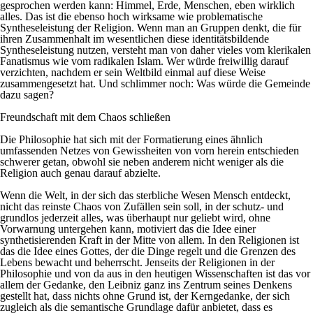
gesprochen werden kann: Himmel, Erde, Menschen, eben wirklich
alles. Das ist die ebenso hoch wirksame wie problematische
Syntheseleistung der Religion. Wenn man an Gruppen denkt, die für
ihren Zusammenhalt im wesentlichen diese identitätsbildende
Syntheseleistung nutzen, versteht man von daher vieles vom klerikalen
Fanatismus wie vom radikalen Islam. Wer würde freiwillig darauf
verzichten, nachdem er sein Weltbild einmal auf diese Weise
zusammengesetzt hat. Und schlimmer noch: Was würde die Gemeinde
dazu sagen?
Freundschaft mit dem Chaos schließen
Die Philosophie hat sich mit der Formatierung eines ähnlich
umfassenden Netzes von Gewissheiten von vorn herein entschieden
schwerer getan, obwohl sie neben anderem nicht weniger als die
Religion auch genau darauf abzielte.
Wenn die Welt, in der sich das sterbliche Wesen Mensch entdeckt,
nicht das reinste Chaos von Zufällen sein soll, in der schutz- und
grundlos jederzeit alles, was überhaupt nur geliebt wird, ohne
Vorwarnung untergehen kann, motiviert das die Idee einer
synthetisierenden Kraft in der Mitte von allem. In den Religionen ist
das die Idee eines Gottes, der die Dinge regelt und die Grenzen des
Lebens bewacht und beherrscht. Jenseits der Religionen in der
Philosophie und von da aus in den heutigen Wissenschaften ist das vor
allem der Gedanke, den Leibniz ganz ins Zentrum seines Denkens
gestellt hat, dass nichts ohne Grund ist, der Kerngedanke, der sich
zugleich als die semantische Grundlage dafür anbietet, dass es