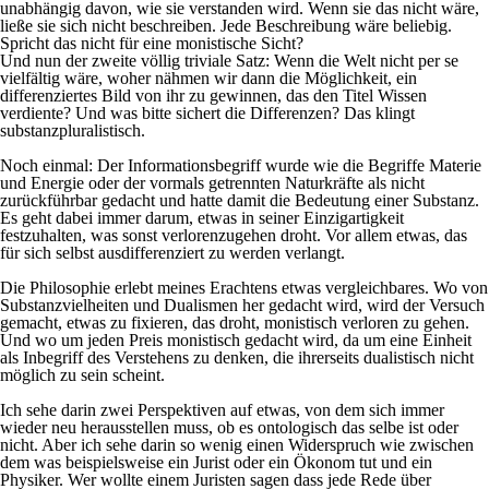
unabhängig davon, wie sie verstanden wird. Wenn sie das nicht wäre,
ließe sie sich nicht beschreiben. Jede Beschreibung wäre beliebig.
Spricht das nicht für eine monistische Sicht?
Und nun der zweite völlig triviale Satz: Wenn die Welt nicht per se
vielfältig wäre, woher nähmen wir dann die Möglichkeit, ein
differenziertes Bild von ihr zu gewinnen, das den Titel Wissen
verdiente? Und was bitte sichert die Differenzen? Das klingt
substanzpluralistisch.
Noch einmal: Der Informationsbegriff wurde wie die Begriffe Materie
und Energie oder der vormals getrennten Naturkräfte als nicht
zurückführbar gedacht und hatte damit die Bedeutung einer Substanz.
Es geht dabei immer darum, etwas in seiner Einzigartigkeit
festzuhalten, was sonst verlorenzugehen droht. Vor allem etwas, das
für sich selbst ausdifferenziert zu werden verlangt.
Die Philosophie erlebt meines Erachtens etwas vergleichbares. Wo von
Substanzvielheiten und Dualismen her gedacht wird, wird der Versuch
gemacht, etwas zu fixieren, das droht, monistisch verloren zu gehen.
Und wo um jeden Preis monistisch gedacht wird, da um eine Einheit
als Inbegriff des Verstehens zu denken, die ihrerseits dualistisch nicht
möglich zu sein scheint.
Ich sehe darin zwei Perspektiven auf etwas, von dem sich immer
wieder neu herausstellen muss, ob es ontologisch das selbe ist oder
nicht. Aber ich sehe darin so wenig einen Widerspruch wie zwischen
dem was beispielsweise ein Jurist oder ein Ökonom tut und ein
Physiker. Wer wollte einem Juristen sagen dass jede Rede über