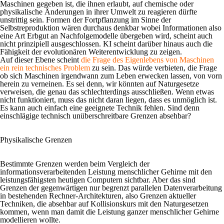
Maschinen gegeben ist, die ihnen erlaubt, auf chemische oder
physikalische Änderungen in ihrer Umwelt zu reagieren dürfte
unstrittig sein. Formen der Fortpflanzung im Sinne der
Selbstreproduktion wären durchaus denkbar wobei Informationen also
eine Art Erbgut an Nachfolgemodelle übergeben wird, scheint auch
nicht prinzipiell ausgeschlossen. KI scheint darüber hinaus auch die
Fähigkeit der evolutionären Weiterentwicklung zu zeigen.
Auf dieser Ebene scheint
die Frage des Eigenlebens von Maschinen
ein rein technisches Problem
zu sein. Das würde verbieten, die Frage
ob sich Maschinen irgendwann zum Leben erwecken lassen, von vorn
herein zu verneinen. Es sei denn, wir könnten auf Naturgesetze
verweisen, die genau das schlechterdings ausschließen. Wenn etwas
nicht funktioniert, muss das nicht daran liegen, dass es unmöglich ist.
Es kann auch einfach eine geeignete Technik fehlen. Sind denn
einschlägige technisch unüberschreitbare Grenzen absehbar?
Physikalische Grenzen
Bestimmte Grenzen werden beim Vergleich der
informationsverarbeitenden Leistung menschlicher Gehirne mit den
leistungsfähigsten heutigen Computern sichtbar. Aber das sind
Grenzen der gegenwärtigen nur begrenzt parallelen Datenverarbeitung
in bestehenden Rechner-Architekturen, also Grenzen aktueller
Techniken, die absehbar auf Kollisionskurs mit den Naturgesetzen
kommen, wenn man damit die Leistung ganzer menschlicher Gehirne
modellieren wollte.