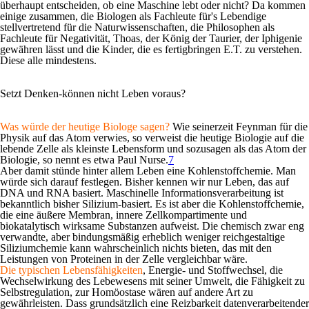
überhaupt entscheiden, ob eine Maschine lebt oder nicht? Da kommen
einige zusammen, die Biologen als Fachleute für's Lebendige
stellvertretend für die Naturwissenschaften, die Philosophen als
Fachleute für Negativität, Thoas, der König der Taurier, der Iphigenie
gewähren lässt und die Kinder, die es fertigbringen E.T. zu verstehen.
Diese alle mindestens.
Setzt Denken-können nicht Leben voraus?
Was würde der heutige Biologe sagen?
Wie seinerzeit Feynman für die
Physik auf das Atom verwies, so verweist die heutige Biologie auf die
lebende Zelle als kleinste Lebensform und sozusagen als das Atom der
Biologie, so nennt es etwa Paul Nurse.
7
Aber damit stünde hinter allem Leben eine Kohlenstoffchemie. Man
würde sich darauf festlegen. Bisher kennen wir nur Leben, das auf
DNA und RNA basiert. Maschinelle Informationsverarbeitung ist
bekanntlich bisher Silizium-basiert. Es ist aber die Kohlenstoff­chemie,
die eine äußere Membran, innere Zellkompartimente und
biokatalytisch wirksame Substanzen aufweist. Die chemisch zwar eng
verwandte, aber bindungsmäßig erheblich weniger reichgestaltige
Siliziumchemie kann wahrscheinlich nichts bieten, das mit den
Leistungen von Proteinen in der Zelle vergleichbar wäre.
Die typischen Lebensfähigkeiten
, Energie- und Stoffwechsel, die
Wechselwirkung des Lebewesens mit seiner Umwelt, die Fähigkeit zu
Selbstregulation, zur Homöostase wären auf andere Art zu
gewährleisten. Dass grundsätzlich eine Reizbarkeit datenverarbeitender