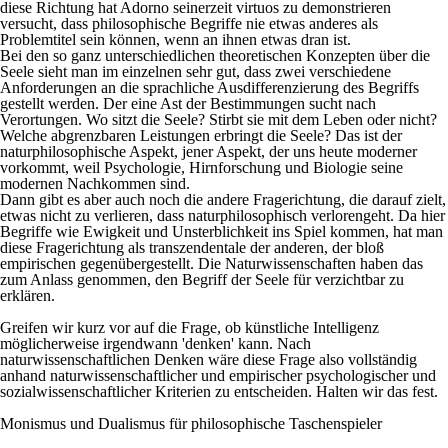
diese Richtung hat Adorno seinerzeit virtuos zu demonstrieren
versucht, dass philosophische Begriffe nie etwas anderes als
Problemtitel sein können, wenn an ihnen etwas dran ist.
Bei den so ganz unterschiedlichen theoretischen Konzepten über die
Seele sieht man im einzelnen sehr gut, dass zwei verschiedene
Anforderungen an die sprachliche Ausdifferenzierung des Begriffs
gestellt werden. Der eine Ast der Bestimmungen sucht nach
Verortungen. Wo sitzt die Seele? Stirbt sie mit dem Leben oder nicht?
Welche abgrenzbaren Leistungen erbringt die Seele? Das ist der
naturphilosophische Aspekt, jener Aspekt, der uns heute moderner
vorkommt, weil Psychologie, Hirnforschung und Biologie seine
modernen Nachkommen sind.
Dann gibt es aber auch noch die andere Fragerichtung, die darauf zielt,
etwas nicht zu verlieren, dass naturphilosophisch verlorengeht. Da hier
Begriffe wie Ewigkeit und Unsterblichkeit ins Spiel kommen, hat man
diese Fragerichtung als transzendentale der anderen, der bloß
empirischen gegenübergestellt. Die Naturwissenschaften haben das
zum Anlass genommen, den Begriff der Seele für verzichtbar zu
erklären.
Greifen wir kurz vor auf die Frage, ob künstliche Intelligenz
möglicherweise irgendwann 'denken' kann. Nach
naturwissenschaftlichen Denken wäre diese Frage also vollständig
anhand naturwissenschaftlicher und empirischer psychologischer und
sozialwissenschaftlicher Kriterien zu entscheiden. Halten wir das fest.
Monismus und Dualismus für philosophische Taschenspieler