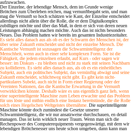
aufzuwachen.
Der Einzelne, der lebendige Mensch, dem im Grunde wenige
Brötchen zum Überleben reichen, mag vernunftbegabt sein, und man
mag die Vernunft so hoch schätzen wie Kant, der Einzelne entscheidet
allerdings nicht allein über die Rolle, die er dem Digitalkomplex
zubilligen möchte und über das Maß, in dem er sich von deren neuen
Leistungen abhängig machen möchte. Auch das ist nichts besonders
Neues. Das Problem hatten wir bereits im gesamten Industriezeitalter.
Es sieht alles danach aus als ob es der Schwarm der Menschen ist, der
über seine Zukunft entscheidet und nicht der einzelne Mensch. Die
Kantische Vernunft ist sozusagen die Schwarmintelligenz der
Menschheit, wenn auch in einer sehr komplexen Form. Sie ist die
Fähigkeit, die jedem einzelnen erlaubt, auf Kurs - oder sagen wir
besser: im Diskurs - zu bleiben und nicht zu stark mit seinen Nachbarn
zu kollidieren. Es sieht alles danach aus, als ob es ein einheitliches
Subjekt, auch ein politisches Subjekt, das vernünftig abwägt und seine
Zukunft entscheidet, schlichtweg nicht gibt. Es gibt kein nicht-
partikulares Subekt, auch nicht in Form einer Regierung oder der
Vereinten Nationen, das die Kantische Erwartung in die Vernunft
verwirklcihen könnte. Deshalb wäre es uns eigentlich ganz lieb, wenn
eine superintelligente Maschine zum Leben erwachte und das Problem
für uns löste und mithin endlich eine Instanz bereitstünde, die die Rolle
solch eines Hegelschen Weltgeistes übernähme.
Die superintelligente
Maschine könnte doch zumindest die Gesetze unserer
Schwarmintelligenz, die wir nur ansatzweise durchschauen, en detail
managen. Das ist kein wirklich neuer Traum. Wenn man sich die
Rechenpower des Computerequipments vergegenwärtigt, mit dem wir
lebendigen Brötchenesser uns heute schon umgeben, dann kann man