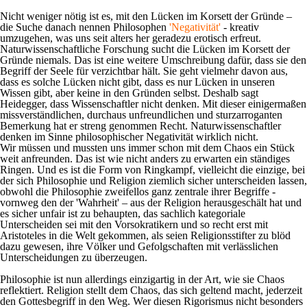
Nicht weniger nötig ist es, mit den Lücken im Korsett der Gründe –
die Suche danach nennen Philosophen
'Negativität'
- kreativ
umzugehen, was uns seit alters her geradezu erotisch erfreut.
Naturwissenschaftliche Forschung sucht die Lücken im Korsett der
Gründe niemals. Das ist eine weitere Umschreibung dafür, dass sie den
Begriff der Seele für verzichtbar hält. Sie geht vielmehr davon aus,
dass es solche Lücken nicht gibt, dass es nur Lücken in unseren
Wissen gibt, aber keine in den Gründen selbst. Deshalb sagt
Heidegger, dass Wissenschaftler nicht denken. Mit dieser einigermaßen
missverständlichen, durchaus unfreundlichen und sturzarroganten
Bemerkung hat er streng genommen Recht. Naturwissenschaftler
denken im Sinne philosophischer Negativität wirklich nicht.
Wir müssen und mussten uns immer schon mit dem Chaos ein Stück
weit anfreunden. Das ist wie nicht anders zu erwarten ein ständiges
Ringen. Und es ist die Form von Ringkampf, vielleicht die einzige, bei
der sich Philosophie und Religion ziemlich sicher unterscheiden lassen,
obwohl die Philosophie zweifellos ganz zentrale ihrer Begriffe -
vornweg den der 'Wahrheit' – aus der Religion herausgeschält hat und
es sicher unfair ist zu behaupten, das sachlich kategoriale
Unterscheiden sei mit den Vorsokratikern und so recht erst mit
Aristoteles in die Welt gekommen, als seien Religionsstifter zu blöd
dazu gewesen, ihre Völker und Gefolgschaften mit verlässlichen
Unterscheidungen zu überzeugen.
Philosophie ist nun allerdings einzigartig in der Art, wie sie Chaos
reflektiert. Religion stellt dem Chaos, das sich geltend macht, jederzeit
den Gottesbegriff in den Weg. Wer diesen Rigorismus nicht besonders