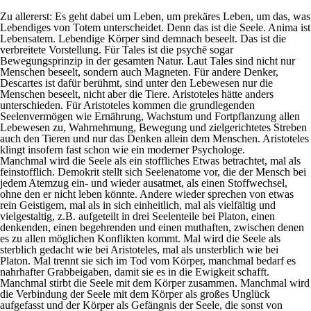
Zu allererst: Es geht dabei um Leben, um prekäres Leben, um das, was
Lebendiges von Totem unterscheidet. Denn das ist die Seele. Anima ist
Lebensatem. Lebendige Körper sind demnach beseelt. Das ist die
verbreitete Vorstellung. Für Tales ist die
psychē
sogar
Bewegungsprinzip in der gesamten Natur. Laut Tales sind nicht nur
Menschen beseelt, sondern auch Magneten. Für andere Denker,
Descartes ist dafür berühmt, sind unter den Lebewesen nur die
Menschen beseelt, nicht aber die Tiere. Aristoteles hätte anders
unterschieden. Für Aristoteles kommen die grundlegenden
Seelenvermögen wie Ernährung, Wachstum und Fortpflanzung allen
Lebewesen zu, Wahrnehmung, Bewegung und zielgerichtetes Streben
auch den Tieren und nur das Denken allein dem Menschen. Aristoteles
klingt insofern fast schon wie ein moderner Psychologe.
Manchmal wird die Seele als ein stoffliches Etwas betrachtet, mal als
feinstofflich. Demokrit stellt sich Seelenatome vor, die der Mensch bei
jedem Atemzug ein- und wieder ausatmet, als einen Stoffwechsel,
ohne den er nicht leben könnte. Andere wieder sprechen von etwas
rein Geistigem, mal als in sich einheitlich, mal als vielfältig und
vielgestaltig, z.B. aufgeteilt in drei Seelenteile bei Platon, einen
denkenden, einen begehrenden und einen muthaften, zwischen denen
es zu allen möglichen Konflikten kommt. Mal wird die Seele als
sterblich gedacht wie bei Aristoteles, mal als unsterblich wie bei
Platon. Mal trennt sie sich im Tod vom Körper, manchmal bedarf es
nahrhafter Grabbeigaben, damit sie es in die Ewigkeit schafft.
Manchmal stirbt die Seele mit dem Körper zusammen. Manchmal wird
die Verbindung der Seele mit dem Körper als großes Unglück
aufgefasst und der Körper als Gefängnis der Seele, die sonst von