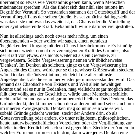
überhaupt so etwas wie Verständnis geben kann, wenn Menschen
miteinander sprechen. Als das findet sich das
nihil sine ratione
im
Begriff der Vernunft. So verstanden stammen der Gottesbegriff und der
Vernunftbegriff aus der selben Quelle. Es sei zunächst dahingestellt,
was das erste und was das zweite ist, das Chaos oder die Vorstellung
einer synthetisierende Kraft. Bekanntlich wurde darüber viel gestritten.
Nun ist allerdings auch noch etwas mehr nötig, um einen
überzeugenden – oder wollen wir sagen, einen geradezu
'beglückenden' Umgang mit dem Chaos hinzubekommen: Es ist nötig,
sich immer wieder erneut der vereinigenden Kraft des Grundes, also
der Kraft von etwas, das nichts weiter ist als ein Gedanke, zu
vergewissern. Solche Vergewisserung nennen wir üblicherweise
'Denken'. Im Denken als solchem, ginge es um Vergewisserung im
Angesicht des Chaos, würde per se ein gewisser Größenwahn stecken,
wäre Denken die äußerst intime, vielleicht die aller intimste
Angelegenheit, als die es immer wieder gern missverstanden wird. Das
jemand das Chaotische von Existenz und Welt allein bewältigen
könnte und sei es nur in Gedanken, mag vielleicht sogar möglich sein,
fällt aber völlig aus der Geschichte, würde unter Menschen schlicht
nicht auffallen und ganz und gar unbemerkt bleiben. Das Denken, das
Gründe denkt, denkt immer schon den anderen mit und sei es auch nur
im inneren Zwiegespräch. Denken mag so intim sein wie es will,
sobald Gründe gedacht werden, steckt der Andere drin, ob als
Gottesvorstellung oder anders, ob unter religiösem, philosophischen,
heute naturwissenschaftlichem Vorzeichen oder der Verpflichtung zur
intellektuellen Redlichkeit sich selbst gegenüber. Steckte der Andere in
welcher Form auch immer nicht drin, dann wäre jedes Denken eine