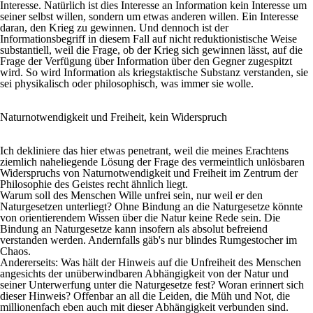
Interesse. Natürlich ist dies Interesse an Information kein Interesse um
seiner selbst willen, sondern um etwas anderen willen. Ein Interesse
daran, den Krieg zu gewinnen. Und dennoch ist der
Informationsbegriff in diesem Fall auf nicht reduktionistische Weise
substantiell, weil die Frage, ob der Krieg sich gewinnen lässt, auf die
Frage der Verfügung über Information über den Gegner zugespitzt
wird. So wird Information als kriegstaktische Substanz verstanden, sie
sei physikalisch oder philosophisch, was immer sie wolle.
Naturnotwendigkeit und Freiheit, kein Widerspruch
Ich dekliniere das hier etwas penetrant, weil die meines Erachtens
ziemlich naheliegende Lösung der Frage des vermeintlich unlösbaren
Widerspruchs von Naturnotwendigkeit und Freiheit im Zentrum der
Philosophie des Geistes recht ähnlich liegt.
Warum soll des Menschen Wille unfrei sein, nur weil er den
Naturgesetzen unterliegt? Ohne Bindung an die Naturgesetze könnte
von orientierendem Wissen über die Natur keine Rede sein. Die
Bindung an Naturgesetze kann insofern als absolut befreiend
verstanden werden. Andernfalls gäb's nur blindes Rumgestocher im
Chaos.
Andererseits: Was hält der Hinweis auf die Unfreiheit des Menschen
angesichts der unüberwindbaren Abhängigkeit von der Natur und
seiner Unterwerfung unter die Naturgesetze fest? Woran erinnert sich
dieser Hinweis? Offenbar an all die Leiden, die Müh und Not, die
millionenfach eben auch mit dieser Abhängigkeit verbunden sind.