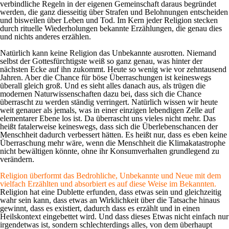
verbindliche Regeln in der eigenen Gemeinschaft daraus begründet
werden, die ganz diesseitig über Strafen und Belohnungen entscheiden
und bisweilen über Leben und Tod. Im Kern jeder Religion stecken
durch rituelle Wiederholungen bekannte Erzählungen, die genau dies
und nichts anderes erzählen.
Natürlich kann keine Religion das Unbekannte ausrotten. Niemand
selbst der Gottesfürchtigste weiß so ganz genau, was hinter der
nächsten Ecke auf ihn zukommt. Heute so wenig wie vor zehntausend
Jahren. Aber die Chance für böse Überraschungen ist keineswegs
überall gleich groß. Und es sieht alles danach aus, als trügen die
modernen Naturwissenschaften dazu bei, dass sich die Chance
überrascht zu werden ständig verringert. Natürlich wissen wir heute
weit genauer als jemals, was in einer einzigen lebendigen Zelle auf
elementarer Ebene los ist. Da überrascht uns vieles nicht mehr. Das
heißt fatalerweise keineswegs, dass sich die Überlebenschancen der
Menschheit dadurch verbessert hätten. Es heißt nur, dass es eben keine
Überraschung mehr wäre, wenn die Menschheit die Klimakatastrophe
nicht bewältigen könnte, ohne ihr Konsumverhalten grundlegend zu
verändern.
Religion überformt das Bedrohliche, Unbekannte und Neue mit dem
vielfach Erzählten und absorbiert es auf diese Weise im Bekannten.
Religion hat eine Dublette erfunden, dass etwas
sein
und gleichzeitig
wahr sein
kann, dass etwas an Wirklichkeit über die Tatsache hinaus
gewinnt, dass es existiert, dadurch dass es erzählt und in einen
Heilskontext eingebettet wird. Und dass dieses Etwas nicht einfach nur
irgendetwas ist, sondern schlechterdings alles, von dem überhaupt