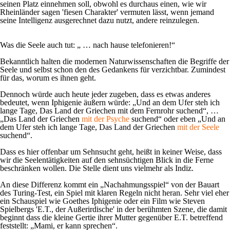
seinen Platz einnehmen soll, obwohl es durchaus einen, wie wir
Rheinländer sagen 'fiesen Charakter' vermuten lässt, wenn jemand
seine Intelligenz ausgerechnet dazu nutzt, andere reinzulegen.
Was die Seele auch tut: „ …
nach hause telefonieren!“
Bekanntlich halten die modernen Naturwissenschaften die Begriffe der
Seele und selbst schon den des Gedankens für verzichtbar. Zumindest
für das, worum es ihnen geht.
Dennoch würde auch heute jeder zugeben, dass es etwas anderes
bedeutet, wenn Iphigenie äußern würde: „
Und an dem Ufer steh ich
lange Tage, Das Land der Griechen mit dem Fernrohr suchend“, …
„Das Land der Griechen
mit der Psyche
suchend“ oder eben
„
Und an
dem Ufer steh ich lange Tage, Das Land der Griechen
mit der Seele
suchend“.
Dass es hier offenbar um Sehnsucht geht, heißt in keiner Weise, dass
wir die Seelentätigkeiten auf den sehnsüchtigen Blick in die Ferne
beschränken wollen. Die Stelle dient uns vielmehr als Indiz.
An diese Differenz kommt ein „Nachahmungsspiel“ von der Bauart
des Turing-Test, ein Spiel mit klaren Regeln nicht heran. Sehr viel eher
ein Schauspiel wie Goethes Iphigenie oder ein Film wie Steven
Spielbergs 'E.T., der Außerirdische' in der berühmten Szene, die damit
beginnt dass die kleine
Gertie ihrer Mutter gegenüber E.T. betreffend
feststellt:
„Mami, er kann sprechen“.