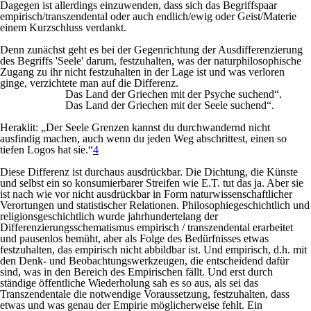
Dagegen ist allerdings einzuwenden, dass sich das Begriffspaar
empirisch/transzendental oder auch endlich/ewig oder Geist/Materie
einem Kurzschluss verdankt.
Denn zunächst geht es bei der Gegenrichtung der Ausdifferenzierung
des Begriffs 'Seele' darum, festzuhalten, was der naturphilosophische
Zugang zu ihr nicht festzuhalten in der Lage ist und was verloren
ginge, verzichtete man auf die Differenz.
Das Land der Griechen mit der Psyche suchend“.
Das Land der Griechen mit der Seele suchend“.
Heraklit: „Der Seele Grenzen kannst du durchwandernd nicht
ausfindig machen, auch wenn du jeden Weg abschrittest, einen so
tiefen Logos hat sie.“
4
Diese Differenz ist durchaus ausdrückbar. Die Dichtung, die Künste
und selbst ein so konsumierbarer Streifen wie E.T. tut das ja. Aber sie
ist nach wie vor nicht ausdrückbar in Form naturwissenschaftlicher
Verortungen und statistischer Relationen. Philosophiegeschichtlich und
religionsgeschichtlich wurde jahrhundertelang der
Differenzierungsschematismus empirisch / transzendental erarbeitet
und pausenlos bemüht, aber als Folge des Bedürfnisses etwas
festzuhalten, das empirisch nicht abbildbar ist. Und empirisch, d.h. mit
den Denk- und Beobachtungswerk­zeugen, die entscheidend dafür
sind, was in den Bereich des Empirischen fällt. Und erst durch
ständige öffentliche Wiederholung sah es so aus, als sei das
Transzendentale die notwendige Voraussetzung, festzuhalten, dass
etwas und was genau der Empirie möglicherweise fehlt. Ein