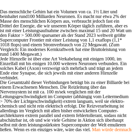
Das menschliche Gehirn hat ein Volumen von ca. 1½ Liter und
beinhaltet rund100 Milliarden Neuronen. Es macht nur etwa 2% der
Masse des menschlichen Körpers aus, verbraucht jedoch fast ein
Drittel der Energie, die wir unserem Körper täglich zuführen, aber es
ist mit einer Leistungsaufnahme zwischen maximal 15 und 20 Watt um
den Faktor > 500.000 sparsamer als der Stand 2023 weltweit größte
Supercomputer
Frontier
mit einer Leistung von 1,1 exaflops (1,1*
10
18
flops) und einem Stromverbrauch von 22 Megawatt. (Zum
Vergleich:
Ein modernes Kernkraftwerk hat eine Bruttoleistung von
rund 1400 Megawatt.)
Jede Hirnzelle ist über eine Art Verkabelung mit einigen 1000, im
Einzelfall mit bis einigen 10.000 weiteren Neuronen verbunden. Ein
solches Kabel (Axon) verzweigt sich mehrfach und trägt an jedem
Ende eine Synapse, die sich jeweils mit einer anderen Hirnzelle
verbindet.
Die Gesamtzahl dieser Verbindungen beträgt bis zu einer Billiarde bei
einem Erwachsenen Menschen. Die Reizleitung über das
Nervensystem ist mit ca. 100 m/sek verglichen mit der
Leitungsgeschwindigkeit im Computer (abhängig vom Leitermedium
> 70% der Lichtgeschwindigkeit) extrem langsam, weil sie elektro-
chemisch und nicht rein elektrisch erfolgt. Die Reizverarbeitung ist
allerdings im Vergleich mit allen bisher entwickelten Computer­
architekturen extrem parallel und extrem fehlertollerant, sodass nicht
abschätzbar ist, ob und wie viele Gehirne in Aktion sich überhaupt
selbst mit dem leistungsstärksten Supercomputer der Welt emulieren
ließen. Wenn es ein einziges wäre, wäre das viel.
Man würde demnach