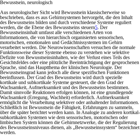
Bewusstsein, neurologisch
Aus neurologischer Sicht wird Bewusstsein klassischerweise so
beschrieben, dass es aus Gehirnsystemen hervorgeht, die den Inhalt
des Bewusstseins bilden und durch verschiedene Systeme reguliert
werden, die die Ebene des Bewusstseins steuern
5
. Der
Bewusstseinsinhalt umfasst alle verschiedenen Arten von
Informationen, die von hierarchisch organisierten sensorischen,
motorischen, emotionalen und Gedächtnissystemen im Gehirn
verarbeitet werden. Die Neurowissenschaften versuchen die normale
Funktionsweise dieser Systeme ebenso zu verstehen wie selektive
Defizite von Bewusstseinsinhalten, wie der Verlust eines Teils des
Gesichtsfeldes oder eine plötzliche Beeinträchtigung der gesprochenen
Sprache, sind das Hauptthema der klinischen Neurologie. Der
Bewusstseinsgrad kann jedoch alle diese spezifischen Funktionen
beeinflussen. Der Grad des Bewusstseins wird durch spezielle
kortikale und subkortikale Systeme gesteuert, die den Grad der
Wachsamkeit, Aufmerksamkeit und des Bewusstseins bestimmen.
Damit sinnvolle Reaktionen erfolgen können, ist eine grundlegende
Wachsamkeit (Erregung, Wachheit) erforderlich. Aufmerksamkeit
ermöglicht die Verarbeitung selektiver oder anhaltender Informationen.
Schließlich ist Bewusstsein die Fähigkeit, Erfahrungen zu sammeln,
über die später berichtet werden kann. In Analogie zu anderen kortikal-
subkortikalen Systemen wie dem sensorischen, motorischen oder
limbischen System können die Gehirnnetzwerke, die der Regulierung
des Bewusstseinsniveaus dienen, als „Bewusstseinssystem“ bezeichnet
werden.