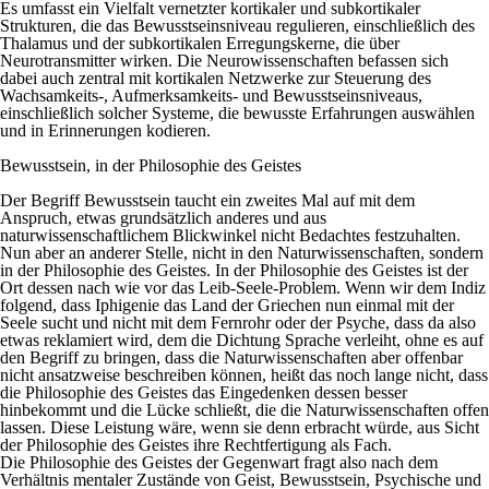
Es umfasst ein Vielfalt vernetzter kortikaler und subkortikaler
Strukturen, die das Bewusstseinsniveau regulieren, einschließlich des
Thalamus und der subkortikalen Erregungskerne, die über
Neurotransmitter wirken. Die Neurowissenschaften befassen sich
dabei auch zentral mit kortikalen Netzwerke zur Steuerung des
Wachsamkeits-, Aufmerksamkeits- und Bewusstseinsniveaus,
einschließlich solcher Systeme, die bewusste Erfahrungen auswählen
und in Erinnerungen kodieren.
Bewusstsein, in der Philosophie des Geistes
Der Begriff Bewusstsein taucht ein zweites Mal auf mit dem
Anspruch, etwas grundsätzlich anderes und aus
naturwissenschaftlichem Blickwinkel nicht Bedachtes festzuhalten.
Nun aber an anderer Stelle, nicht in den Naturwissenschaften, sondern
in der Philosophie des Geistes. In der Philosophie des Geistes ist der
Ort dessen nach wie vor das Leib-Seele-Problem. Wenn wir dem Indiz
folgend, dass Iphigenie das Land der Griechen nun einmal mit der
Seele sucht und nicht mit dem Fernrohr oder der Psyche, dass da also
etwas reklamiert wird, dem die Dichtung Sprache verleiht, ohne es auf
den Begriff zu bringen, dass die Naturwissenschaften aber offenbar
nicht ansatzweise beschreiben können, heißt das noch lange nicht, dass
die Philosophie des Geistes das Eingedenken dessen besser
hinbekommt und die Lücke schließt, die die Naturwissenschaften offen
lassen. Diese Leistung wäre, wenn sie denn erbracht würde, aus Sicht
der Philosophie des Geistes ihre Rechtfertigung als Fach.
Die Philosophie des Geistes der Gegenwart fragt also nach dem
Verhältnis mentaler Zustände von Geist, Bewusstsein, Psychische und