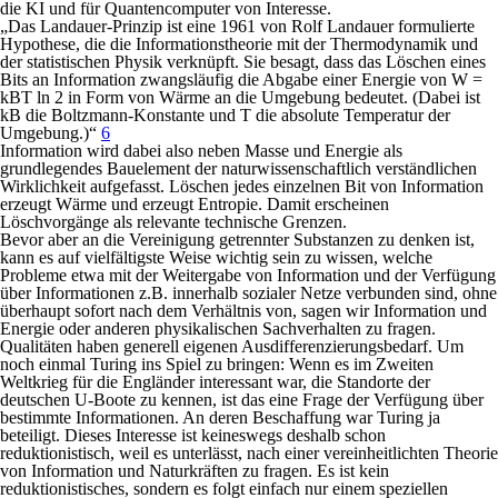
die KI und für Quantencomputer von Interesse.
„
Da
s Landauer-Prinzip i
st eine 19
61 von Rolf Landauer formulierte
Hypothese, die die Informationstheorie mit der Thermodynamik und
der statistischen Physik verknüpft. Sie besagt, dass das Löschen eines
Bits an Information zwangsläufig die Abgabe einer Energie von W =
k
B
T ln ⁡2
in Form vo
n Wärme an die
Umgebung bedeutet. (Dabei ist
k
B
die
Boltzmann-Konstante und T die absolute Temperatur der
Umgebung.)“
6
Information wird dabei also neben Masse und Energie als
grundlegendes Bauelement der naturwissenschaftlich verständlichen
Wirklichkeit aufgefasst. Löschen jedes einzelnen Bit von Information
erzeugt Wärme und erzeugt Entropie. Damit erscheinen
Löschvorgänge als relevante technische Grenzen.
Bevor aber an die Vereinigung getrennter Substanzen zu denken ist,
kann es auf vielfältigste Weise wichtig sein zu wissen, welche
Probleme etwa mit der Weitergabe von Information und der Verfügung
über Informationen z.B. innerhalb sozialer Netze verbunden sind, ohne
überhaupt sofort nach dem Verhältnis von, sagen wir Information und
Energie oder anderen physikalischen Sachverhalten zu fragen.
Qualitäten haben generell eigenen Ausdifferenzierungsbedarf. Um
noch einmal Turing ins Spiel zu bringen: Wenn es im Zweiten
Weltkrieg für die Engländer interessant war, die Standorte der
deutschen U-Boote zu kennen, ist das eine Frage der Verfügung über
bestimmte Informationen. An deren Beschaffung war Turing ja
beteiligt. Dieses Interesse ist keineswegs deshalb schon
reduktionistisch, weil es unterlässt, nach einer vereinheitlichten Theorie
von Information und Naturkräften zu fragen. Es ist kein
reduktionistisches, sondern es folgt einfach nur einem speziellen