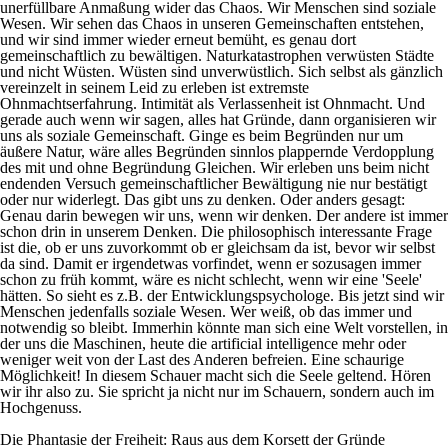
unerfüllbare Anmaßung wider das Chaos. Wir Menschen sind soziale
Wesen. Wir sehen das Chaos in unseren Gemeinschaften entstehen,
und wir sind immer wieder erneut bemüht, es genau dort
gemeinschaftlich zu bewältigen. Naturkatastrophen verwüsten Städte
und nicht Wüsten. Wüsten sind unverwüstlich. Sich selbst als gänzlich
vereinzelt in seinem Leid zu erleben ist extremste
Ohnmachtserfahrung. Intimität als Verlassenheit ist Ohnmacht. Und
gerade auch wenn wir sagen, alles hat Gründe, dann organisieren wir
uns als soziale Gemeinschaft. Ginge es beim Begründen nur um
äußere Natur, wäre alles Begründen sinnlos plappernde Verdopplung
des mit und ohne Begründung Gleichen. Wir erleben uns beim nicht
endenden Versuch gemeinschaftlicher Bewältigung nie nur bestätigt
oder nur widerlegt. Das gibt uns zu denken. Oder anders gesagt:
Genau darin bewegen wir uns, wenn wir denken. Der andere ist immer
schon drin in unserem Denken. Die philosophisch interessante Frage
ist die, ob er uns zuvorkommt ob er gleichsam da ist, bevor wir selbst
da sind. Damit er irgendetwas vorfindet, wenn er sozusagen immer
schon zu früh kommt, wäre es nicht schlecht, wenn wir eine 'Seele'
hätten. So sieht es z.B. der Entwicklungspsychologe. Bis jetzt sind wir
Menschen jedenfalls soziale Wesen. Wer weiß, ob das immer und
notwendig so bleibt. Immerhin könnte man sich eine Welt vorstellen, in
der uns die Maschinen, heute die
artificial intelligence
mehr oder
weniger weit von der Last des Anderen befreien. Eine schaurige
Möglichkeit! In diesem Schauer macht sich die Seele geltend. Hören
wir ihr also zu. Sie spricht ja nicht nur im Schauern, sondern auch im
Hochgenuss.
Die Phantasie der Freiheit: Raus aus dem Korsett der Gründe