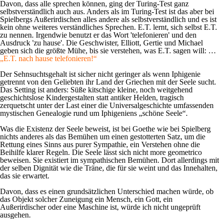
Davon, dass alle sprechen können, ging der Turing-Test ganz
selbstverständlich auch aus. Anders als im Turing-Test ist das aber bei
Spielbergs Außerirdischen alles andere als selbstverständlich und es ist
kein ohne weiteres verständliches Sprechen. E.T. lernt, sich selbst E.T.
zu nennen. Irgendwie benutzt er das Wort 'telefonieren' und den
Ausdruck 'zu hause'. Die Geschwister, Elliott, Gertie und Michael
geben sich die größte Mühe, bis sie verstehen, was E.T. sagen will: …
„E.T. nach hause telefonieren!“
Der Sehnsuchtsgehalt ist sicher nicht geringer als wenn Iphigenie
getrennt von den Geliebten ihr Land der Griechen mit der Seele sucht.
Das Setting ist anders:
Süße kitschige kleine, noch weitgehend
geschichtslose Kindergestalten statt antiker Helden, tragisch
zerquetscht unter der Last einer die Universalgeschichte umfassenden
mystischen Genealogie rund um Iphigeniens „schöne Seele“.
Was die Existenz der Seele beweist, ist bei Goethe wie bei Spielberg
nichts anderes als das Bemühen um einen gestotterten Satz, um die
Rettung eines Sinns aus purer Sympathie, ein Verstehen ohne die
Beihilfe klarer Regeln. Die Seele lässt sich nicht more geometrico
beweisen. Sie existiert im sympathischen Bemühen. Dort allerdings mit
der selben Dignität wie die Träne, die für sie weint und das Innehalten,
das sie erwartet.
Davon, dass es einen grundsätzlichen Unterschied machen würde, ob
das Objekt solcher Zuneigung ein Mensch, ein Gott, ein
Außerirdischer oder eine Maschine ist, würde ich nicht ungeprüft
ausgehen.