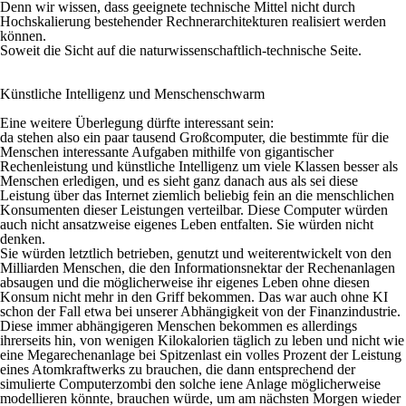
Denn wir wissen, dass geeignete technische Mittel nicht durch
Hochskalierung bestehender Rechner­architekturen realisiert werden
können.
Soweit die Sicht auf die naturwissenschaftlich-technische Seite.
Künstliche Intelligenz und Menschenschwarm
Eine weitere Überlegung dürfte interessant sein:
da stehen also ein paar tausend Großcomputer, die bestimmte für die
Menschen interessante Aufgaben mithilfe von gigantischer
Rechenleistung und künstliche Intelligenz um viele Klassen besser als
Menschen erledigen, und es sieht ganz danach aus als sei diese
Leistung über das Internet ziemlich beliebig fein an die menschlichen
Konsumenten dieser Leistungen verteilbar. Diese Computer würden
auch nicht ansatzweise eigenes Leben entfalten. Sie würden nicht
denken.
Sie würden letztlich betrieben, genutzt und weiterentwickelt von den
Milliarden Menschen, die den Informationsnektar der Rechenanlagen
absaugen und die möglicherweise ihr eigenes Leben ohne diesen
Konsum nicht mehr in den Griff bekommen. Das war auch ohne KI
schon der Fall etwa bei unserer Abhängigkeit von der Finanzindustrie.
Diese immer abhängigeren Menschen bekommen es allerdings
ihrerseits hin, von wenigen Kilokalorien täglich zu leben und nicht wie
eine Megarechenanlage bei Spitzenlast ein volles Prozent der Leistung
eines Atomkraftwerks zu brauchen, die dann entsprechend der
simulierte Computerzombi den solche iene Anlage möglicherweise
modellieren könnte, brauchen würde, um am nächsten Morgen wieder