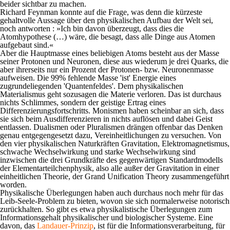
beider sichtbar zu machen.
Richard Feynman konnte auf die Frage, was denn die kürzeste
gehaltvolle Aussage über den physikalischen Aufbau der Welt sei,
noch antworten : »Ich bin davon überzeugt, dass dies die
Atomhypothese (…) wäre, die besagt, dass alle Dinge aus Atomen
aufgebaut sind.«
Aber die Hauptmasse eines beliebigen Atoms besteht aus der Masse
seiner Protonen und Neuronen, diese aus wiederum je drei Quarks, die
aber ihrerseits nur ein Prozent der Protonen- bzw. Neuronenmasse
aufweisen. Die 99% fehlende Masse 'ist' Energie eines
zugrundeliegenden 'Quantenfeldes'. Dem physikalischen
Materialismus geht sozusagen die Materie verloren. Das ist durchaus
nichts Schlimmes, sondern der geistige Ertrag eines
Differenzierungsfortschritts. Monismen haben scheinbar an sich, dass
sie sich beim Ausdifferenzieren in nichts auflösen und dabei Geist
entlassen. Dualismen oder Pluralismen drängen offenbar das Denken
genau entgegengesetzt dazu, Vereinheitlichungen zu versuchen. Von
den vier physikalischen Naturkräften
Gravitation, Elektromagnetismus,
schwache Wechselwirkung und starke Wechselwirkung
sind
inzwischen die drei Grundkräfte des gegenwärtigen Standardmodells
der Elementarteilchenphysik, also alle außer der Gravitation in einer
einheitlichen Theorie, der
Grand Unification Theory
zusammengeführt
worden.
Physikalische Überlegungen haben auch durchaus noch mehr für das
Leib-Seele-Problem zu bieten, wovon sie sich normalerweise notorisch
zurückhalten. So gibt es etwa physikalistische Überlegungen zum
Informations­gehalt physikalischer und biologischer Systeme. Eine
davon, d
a
s
Landauer-Prinzip
, ist für die Informationsverarbeitung, für