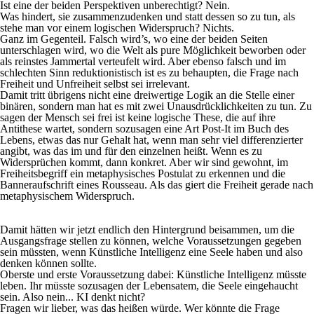
Ist eine der beiden Perspektiven unberechtigt? Nein.
Was hindert, sie zusammenzudenken und statt dessen so zu tun, als
stehe man vor einem logischen Widerspruch? Nichts.
Ganz im Gegenteil. Falsch wird’s, wo eine der beiden Seiten
unterschlagen wird, wo die Welt als pure Möglichkeit beworben oder
als reinstes Jammertal verteufelt wird. Aber ebenso falsch und im
schlechten Sinn reduktionistisch ist es zu behaupten, die Frage nach
Freiheit und Unfreiheit selbst sei irrelevant.
Damit tritt übrigens nicht eine dreiwertige Logik an die Stelle einer
binären, sondern man hat es mit zwei Unausdrücklichkeiten zu tun. Zu
sagen der Mensch sei frei ist keine logische These, die auf ihre
Antithese wartet, sondern sozusagen eine Art Post-It im Buch des
Lebens, etwas das nur Gehalt hat, wenn man sehr viel differenzierter
angibt, was das im und für den einzelnen heißt. Wenn es zu
Widersprüchen kommt, dann konkret. Aber wir sind gewohnt, im
Freiheitsbegriff ein metaphysisches Postulat zu erkennen und die
Banneraufschrift eines Rousseau. Als das giert die Freiheit gerade nach
metaphysischem Widerspruch.
Damit hätten wir jetzt endlich den Hintergrund beisammen, um die
Ausgangsfrage stellen zu können, welche Voraussetzungen gegeben
sein müssten, wenn Künstliche Intelligenz eine Seele haben und also
denken können sollte.
Oberste und erste Voraussetzung dabei: Künstliche Intelligenz müsste
leben. Ihr müsste sozusagen der Lebensatem, die Seele eingehaucht
sein. Also nein... KI denkt nicht?
Fragen wir lieber, was das heißen würde. Wer könnte die Frage