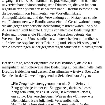
zugänglich ist.
Es ist unartikuliert, praekonzeptuell und hat eine
unverzichtbare phänomenologische Dimension, die von keinem
regelbasierten System erfasst werden kann. Dreyfus betonte auch
die Bedeutung von Fähigkeiten wie Vorstellungskraft,
Ambiguitätstoleranz und der Verwendung von Metaphern sowie
von Phänomenen wie Randbewusstsein und Gestaltwahrnehmung,
die alle gegen rechnerische Behandlung resistent waren und sind.
Aus unserer Sicht betonte Dreyfus vor allem die Bedeutung der
Relevanz, indem er die Fähigkeit des Menschen betonte, das
Wesentliche vom Unwesentlichen zu unterscheiden und mühelos
auf relevante Aspekte seiner Erfahrung und seines Wissens gemäß
den Anforderungen seiner gegenwärtigen Situation zurückzugreifen.
Bei der Frage, woher eigentlich die Basissymbole, die die KI
manipuliert, sinnvollerweise ihre Bedeutung zu beziehen hätte, hatte
Dreyfus Heidegger und dessen Darstellungen wie etwa über „Das
Sein des in der Umwelt begegnenden Seienden“ vor Augen:
„Ein Zeug »ist« strenggenommen nie. Zum Sein von
Zeug gehört je immer ein Zeugganzes, darin es dieses
Zeug sein kann, das es ist. Zeug ist wesenhaft »etwas,
um zu...«. Die verschiedenen Weisen des »Um-zu« wie
Dienlichkeit, Beiträglichkeit, Verwendbarkeit,
Handlichkeit konstituieren eine Zeugganzheit. In der