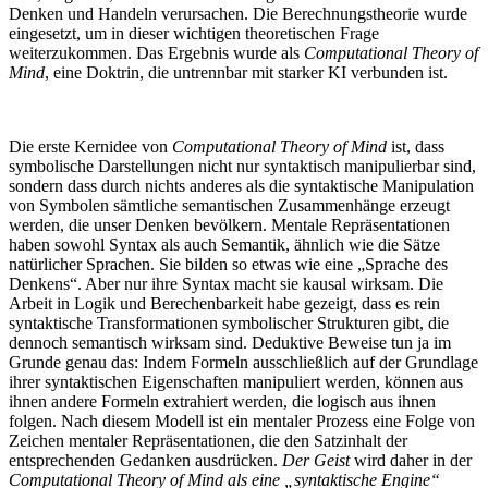
Denken und Handeln verursachen. Die Berechnungstheorie wurde
eingesetzt, um in dieser wichtigen theoretischen Frage
weiterzukommen. Das Ergebnis wurde als
Computational Theory of
Mind
, eine Doktrin, die untrennbar mit starker KI verbunden ist.
Die erste Kernidee von
Computational Theory of Mind
ist, dass
symbolische Darstellungen nicht nur syntaktisch manipulierbar sind,
sondern dass durch nichts anderes als die syntaktische Manipulation
von Symbolen sämtliche semantischen Zusammenhänge erzeugt
werden, die unser Denken bevölkern. Mentale Repräsentationen
haben sowohl Syntax als auch Semantik, ähnlich wie die Sätze
natürlicher Sprachen. Sie bilden so etwas wie eine „Sprache des
Denkens“. Aber nur ihre Syntax macht sie kausal wirksam. Die
Arbeit in Logik und Berechenbarkeit habe gezeigt, dass es rein
syntaktische Transformationen symbolischer Strukturen gibt, die
dennoch semantisch wirksam sind. Deduktive Beweise tun ja im
Grunde genau das: Indem Formeln ausschließlich auf der Grundlage
ihrer syntaktischen Eigenschaften manipuliert werden, können aus
ihnen andere Formeln extrahiert werden, die logisch aus ihnen
folgen. Nach diesem Modell ist ein mentaler Prozess eine Folge von
Zeichen mentaler Repräsentationen, die den Satzinhalt der
entsprechenden Gedanken ausdrücken.
Der Geist
wird daher in der
Computational Theory of Mind als eine „syntaktische Engine“