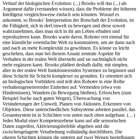
Verlauf der biologischen Evolution: (...) Brooks will das (...) als
Argument dafür (verstanden wissen), dass die Probleme der höheren
Intelligenz vergleichsweise einfach sein könnten. Worauf es
ankommt, so Brooks’ Interpretation der Botschaft der Evolution, ist
die Fähigkeit, sich in derUmwelt zu bewegen und diese soweit
wahrzunehmen, dass man sich in ihr am Leben erhalten und
reproduzieren kann. Brooks warnt davor, Roboter erst einmal für
eine künstliche vereinfachte Welt zu konstruieren, um sie dann nach
und nach an mehr Komplexität zu gewöhnen. Es könne zu leicht
geschehen, dass man bei diesem Ansatz zentrale Aspekte für
Verhalten in der realen Welt übersieht und sie nachträglich nicht
mehr ergänzen kann. Brooks plädiert deshalb dafür, mit simplen,
aber in der realen Welt funktionierenden Systemen zu beginnen und
diese Schicht für Schicht komplexer zu gestalten. Er orientiert sich
an biologischen Vorbildern und teilt den Roboter in eine Reihe
verhaltensgenerierender Einheiten auf: Vermeiden (etwa von
Hindernissen), Wandern (in Bewegung bleiben), Erforschen (zum
Beispiel Suche nach guten Wegen), Überwachung von
Veränderungen der Umwelt, Planen von Aktionen, Erkennen von
Objekten. Diese unterschiedlichen Subsysteme arbeiten parallel, das
Gesamtsystem ist in Schichten von unten nach oben aufgebaut. (…)
Jedes Modul einer Kompetenzebene kann auf alle sensorischen
Daten zugreifen, Aktivierungsbefehle abgeben und die
zwischengelagerte Verarbeitung vollständig durchführen. Die
oberen Schichten können die unteren auf zwei Weisen beeinflussen: