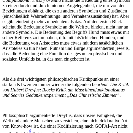
Computational Theory of Mind
macht die Bedeutung eines Symbols
zu einer durch und durch internen Angelegenheit, die nur von den
Beziehungen abhängt, die es zu anderen Symbolen und Zuständen
(einschließlich Wahrnehmungs- und Verhaltenszuständen) hat. Aber
es gibt eindeutig mehr zu bedeuten als das. Auf den ersten Blick
scheint die Bedeutung Symbole an die Welt zu binden, nicht nur an
andere Symbole. Die Bedeutung des Begriffs Hund muss etwas mit
seiner Referenz zu tun haben, d.h. mit tatsächlichen Hunden, und
die Bedeutung von Aristoteles muss etwas mit dem tatsächlichen
Aristoteles zu tun haben. Putnam und Burge argumentierten jeweils,
dass die Bedeutung eine Funktion des gesamten physischen und
sozialen Umfelds ist, in das man eingebettet ist.
Als die drei wichtigsten philosophischen Kritikpunkte an einer
starken KI werden immer wieder die folgenden beu
rteilt: Die Kritik
von Hubert Dreyfus; Blocks Kritik am Maschinenfunktionalismus
und Searles Gedankenexperiment „Das Chinesische Zimmer“.
Philosophisch argumentierte Dreyfus, dass unsere Fähigkeit, die
Welt und andere Menschen zu verstehen, eine nicht deklarative Art
von Know-how ist, die einer Kodifizierung nach GOFAI-Art nicht
9