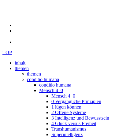
TOP
inhalt
themen
themen
conditio humana
conditio humana
Mensch 4_0
Mensch 4_0
0 Vergängliche Prinzipien
1 lügen können
2 Offene Systeme
3 Intelligenz und Bewusstsein
4 Glück versus Freiheit
Transhumanismus
Superintelligenz