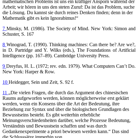
mathematischen Problems ist uns ein kräftiger Ansporn während der
Arbeit; wir hören in uns den steten Zuruf: Da ist das Problem, suche
die Lösung. Du kannst sie durch reines Denken finden; denn in der
Mathematik gibt es kein Ignorabimus!“
7
Minsky, M. (1986). The Society of Mind. New York: Simon and
Schuster, S. 167
8
Winograd, T. (1990). Thinking machines: Can there be? Are we?,
in D. Partridge and Y. Wilks (eds.), The Foundations of Artificial
Intelligence (pp. 167–89). Cambridge University Press.
9
Dreyfus, H. L. (1972; rev. edn. 1979). What Computers Can’t Do.
New York: Harper & Row.
10
Heidegger, Sein und Zeit, S. 92 f.
11
„Die vielen Fragen, die durch das Argument des chinesischen
Raums aufgeworfen werden, können möglicherweise erst geklärt
werden, wenn ein Konsens über die Art der Bedeutung, ihre
Beziehung zur Syntax und über die biologischen Grundlagen des
Bewusstseins besteht. Es gibt weiterhin erhebliche
Meinungsverschiedenheiten darüber, welche Prozesse Bedeutung,
Verständnis und Bewusstsein schaffen und was durch
Gedankenexperimente a priori bewiesen werden kann.“ Das sind
die Schlusssätze immerhin von