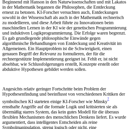
Beginnend mit Hanson in den Naturwissenschaften und mit Lakatos
in der Mathematik begannen die Philosophen, die Entdeckung
erneut zu betonen. KI-Forscher versuchten auch, Entdeckungen
sowohl in der Wissenschaft als auch in der Mathematik rechnerisch
zu modellieren, und diese Arbeit führte zu Innovationen beim
maschinellen Lernen in der KI wie der genetischen Programmierung
und induktiven Logikprogrammierung. Die Erfolge waren begrenzt.
Es gab grundlegende philosophische Einwände gegen
algorithmische Behandlungen von Entdeckung und Kreativität im
Allgemeinen. Ein Hauptproblem ist die Schwierigkeit, einen
genauen
Begriff der
Relevanz
zu formulieren
, der für die
rechnergestützte Implementierung geeignet ist. Fehlt er, ist nicht
absehbar, wie Schlussfolgerungen erstellt, Konzepte erstellt oder
abduktive Hypothesen gebildet werden sollen.
Angesichts relativ geringer Fortschritte beim Problem der
Hypothesenfindung und beeinflusst von verschiedenen Kritiken der
7
symbolischen KI starteten einige KI-Forscher wie Minsky
ern
sthafte Angriffe auf die formale Logik und kritisierten sie als
übermäßig starres System, das kein gutes Modell für die überaus
flexiblen Mechanismen des menschlichen Denkens liefert.
Es wurde
argumentiert, dass intelligentes Entscheiden als reine
Symbolmanipulation, streng logisch oder nicht, eine