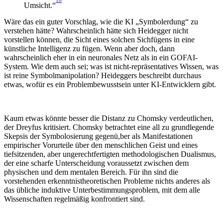
Umsicht.“
Wäre das ein guter Vorschlag, wie die KI „Symbolerdung“ zu
verstehen hätte? Wahrscheinlich hätte sich Heidegger nicht
vorstellen können, die Sicht eines solchen Sichfügens in eine
künstliche Intelligenz zu fügen. Wenn aber doch, dann
wahrscheinlich eher in ein neuronales Netz als in ein GOFAI-
System. Wie dem auch sei; was ist nicht-repräsentatives Wissen, was
ist reine Symbolmanipolation? Heideggers beschreibt durchaus
etwas, wofür es ein Problembewusstsein unter KI-Entwicklern gibt.
Kaum etwas könnte besser die Distanz zu Chomsky verdeutlichen,
der Dreyfus kritisiert. Chomsky betrachtet eine all zu grundlegende
Skepsis der Symbolosierung gegenü,ber als Manifestationen
empirischer Vorurteile über den menschlichen Geist und eines
tiefsitzenden, aber ungerechtfertigten methodologischen Dualismus,
der eine scharfe Unterscheidung voraussetzt zwischen dem
physischen und dem mentalen Bereich. Für ihn sind die
vorstehenden erkenntnistheoretischen Probleme nichts anderes als
das übliche induktive Unterbestimmungsproblem, mit dem alle
Wissenschaften regelmäßig konfrontiert sind.