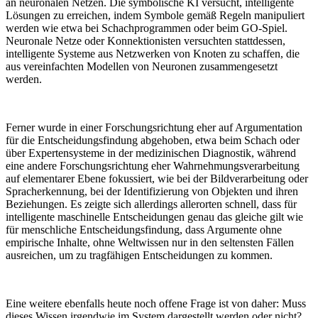
an neuronalen Netzen. Die symbolische KI versucht, intelligente
Lösungen zu erreichen, indem Symbole gemäß Regeln manipuliert
werden wie etwa bei Schachprogrammen oder beim GO-Spiel.
Neuronale Netze oder Konnektionisten versuchten stattdessen,
intelligente Systeme aus Netzwerken von Knoten zu schaffen, die
aus vereinfachten Modellen von Neuronen zusammengesetzt
werden.
Ferner wurde in einer Forschungsrichtung eher auf Argumentation
für die Entscheidungsfindung abgehoben, etwa beim Schach oder
über Expertensysteme in der medizinischen Diagnostik, während
eine andere Forschungsrichtung eher Wahrnehmungsverarbeitung
auf elementarer Ebene fokussiert, wie bei der Bildverarbeitung oder
Spracherkennung, bei der Identifizierung von Objekten und ihren
Beziehungen. Es zeigte sich allerdings allerorten schnell, dass für
intelligente maschinelle Entscheidungen genau das gleiche gilt wie
für menschliche Entscheidungsfindung, dass Argumente ohne
empirische Inhalte, ohne Weltwissen nur in den seltensten Fällen
ausreichen, um zu tragfähigen Entscheidungen zu kommen.
Eine weitere ebenfalls heute noch offene Frage ist von daher: Muss
dieses Wissen irgendwie im System dargestellt werden oder nicht?