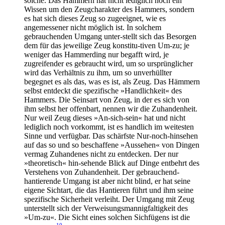
solche. Das Hämmern hat nicht lediglich noch ein
Wissen um den Zeugcharakter des Hammers, sondern
es hat sich dieses Zeug so zugeeignet, wie es
angemessener nicht möglich ist. In solchem
gebrauchenden Umgang unter-stellt sich das Besorgen
dem für das jeweilige Zeug konstitu-tiven Um-zu; je
weniger das Hammerding nur begafft wird, je
zugreifender es gebraucht wird, um so ursprünglicher
wird das Verhältnis zu ihm, um so unverhüllter
begegnet es als das, was es ist, als Zeug. Das Hämmern
selbst entdeckt die spezifische »Handlichkeit« des
Hammers. Die Seinsart von Zeug, in der es sich von
ihm selbst her offenbart, nennen wir die Zuhandenheit.
Nur weil Zeug dieses »An-sich-sein« hat und nicht
lediglich noch vorkommt, ist es handlich im weitesten
Sinne und verfügbar. Das schärfste Nur-noch-hinsehen
auf das so und so beschaffene »Aussehen« von Dingen
vermag Zuhandenes nicht zu entdecken. Der nur
»theoretisch« hin-sehende Blick auf Dinge entbehrt des
Verstehens von Zuhandenheit. Der gebrauchend-
hantierende Umgang ist aber nicht blind, er hat seine
eigene Sichtart, die das Hantieren führt und ihm seine
spezifische Sicherheit verleiht. Der Umgang mit Zeug
unterstellt sich der Verweisungsmannigfaltigkeit des
»Um-zu«. Die Sicht eines solchen Sichfügens ist die
10