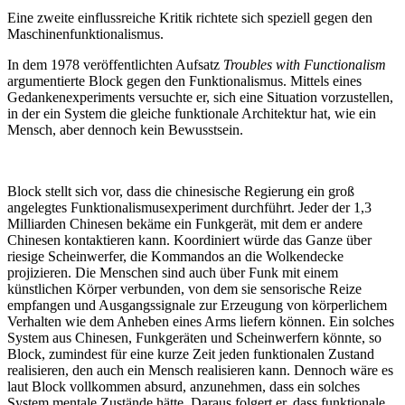
Eine zweite einflussreiche Kritik richtete sich speziell gegen den
Maschinenfunktionalismus.
In dem 1978 veröffentlichten Aufsatz
Troubles with Functionalism
argumentierte Block gegen den Funktionalismus. Mittels eines
Gedankenexperiments versuchte er, sich eine Situation vorzustellen,
in der ein System die gleiche funktionale Architektur hat, wie ein
Mensch, aber dennoch kein Bewusstsein.
Block stellt sich vor, dass die chinesische Regierung ein groß
angelegtes Funktionalismusexperiment durchführt. Jeder der 1,3
Milliarden Chinesen bekäme ein Funkgerät, mit dem er andere
Chinesen kontaktieren kann. Koordiniert würde das Ganze über
riesige Scheinwerfer, die Kommandos an die Wolkendecke
projizieren. Die Menschen sind auch über Funk mit einem
künstlichen Körper verbunden, von dem sie sensorische Reize
empfangen und Ausgangssignale zur Erzeugung von körperlichem
Verhalten wie dem Anheben eines Arms liefern können. Ein solches
System aus Chinesen, Funkgeräten und Scheinwerfern könnte, so
Block, zumindest für eine kurze Zeit jeden funktionalen Zustand
realisieren, den auch ein Mensch realisieren kann. Dennoch wäre es
laut Block vollkommen absurd, anzunehmen, dass ein solches
System mentale Zustände hätte. Daraus folgert er, dass funktionale