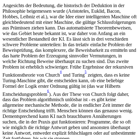
Angesichts der Bedeutung, die historisch der Deduktion in der
Philosophie beigemessen wurde (Aristoteles, Euklid, Bacon,
Hobbes, Leibniz et al.), war die Idee einer intelligenten Maschine oft
gleichbedeutend mit einer Maschine, die gültige Schlussfolgerungen
aus Prämissen ziehen kann. Das automatisierte Theorembeweisen,
wie das Gebiet heute bekannt ist, war daher von Anfang an ein
wesentlicher Bestandteil der KI. Es lässt sich in drei verschieden
schwere Probleme unterteilen: In das trelativ einfache Problem der
Beweisprüfung, das komplexere, die Beweisbarkeit zu ermitteln und
das harte Problem der Erzeugung sinnvoller Vermutungen, in
welche Richtung Beweise überhaupt zu suchen sind. Das zweite
Problem ist erheblich schwieriger. Frühe Ergebnisse der rekursiven
4
5
Funktionstheorie von Church
und Turing
zeigten, dass es keine
Turing-Maschine gibt, die entscheiden kann, ob eine beliebige
Formel der Logik erster Ordnung gültig ist (das war Hilberts
6
Entscheidungsproblem
).
Aus der These von Church folgt daher,
dass das Problem algorithmisch unlösbar ist - es gibt keine
allgemeine mechanische Methode, die in endlicher Zeit immer die
richtige Entscheidung trifft. Menschen können das genauso wenig.
Dementsprechend kann KI nach brauchbaren Annäherungen
suchen, die in der Praxis gut funktionieren: Programme, die so oft
wie möglich die richtige Antwort geben und ansonsten überhaupt
keine Antwort, entweder explizit fehlschlagen oder auf unbestimmte
Zeit fortfahren, bis wir sie stoppen.