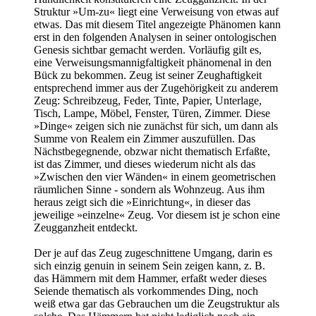
Struktur »Um-zu« liegt eine Verweisung von etwas auf
etwas. Das mit diesem Titel angezeigte Phänomen kann
erst in den folgenden Analysen in seiner ontologischen
Genesis sichtbar gemacht werden. Vorläufig gilt es,
eine Verweisungsmannigfaltigkeit phänomenal in den
Bück zu bekommen. Zeug ist seiner Zeughaftigkeit
entsprechend immer aus der Zugehörigkeit zu anderem
Zeug: Schreibzeug, Feder, Tinte, Papier, Unterlage,
Tisch, Lampe, Möbel, Fenster, Türen, Zimmer. Diese
»Dinge« zeigen sich nie zunächst für sich, um dann als
Summe von Realem ein Zimmer auszufüllen. Das
Nächstbegegnende, obzwar nicht thematisch Erfaßte,
ist das Zimmer, und dieses wiederum nicht als das
»Zwischen den vier Wänden« in einem geometrischen
räumlichen Sinne - sondern als Wohnzeug. Aus ihm
heraus zeigt sich die »Einrichtung«, in dieser das
jeweilige »einzelne« Zeug. Vor diesem ist je schon eine
Zeugganzheit entdeckt.
Der je auf das Zeug zugeschnittene Umgang, darin es
sich einzig genuin in seinem Sein zeigen kann, z. B.
das Hämmern mit dem Hammer, erfaßt weder dieses
Seiende thematisch als vorkommendes Ding, noch
weiß etwa gar das Gebrauchen um die Zeugstruktur als