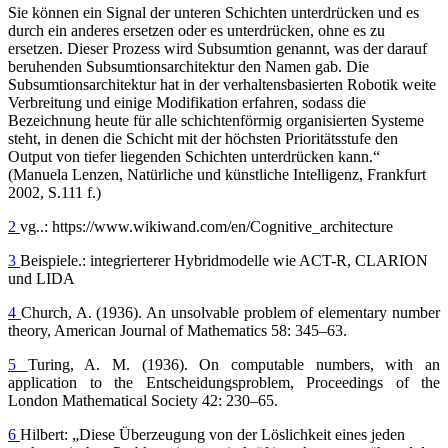
Sie können ein Signal der unteren Schichten unterdrücken und es
durch ein anderes ersetzen oder es unterdrücken, ohne es zu
ersetzen. Dieser Prozess wird Subsumtion genannt, was der darauf
beruhenden Subsumtionsarchitektur den Namen gab. Die
Subsumtionsarchitektur hat in der verhaltensbasierten Robotik weite
Verbreitung und einige Modifikation erfahren, sodass die
Bezeichnung heute für alle schichtenförmig organisierten Systeme
steht, in denen die Schicht mit der höchsten Prioritätsstufe den
Output von tiefer liegenden Schichten unterdrücken kann.“
(Manuela Lenzen, Natürliche und künstliche Intelligenz, Frankfurt
2002, S.111 f.)
2
vg..: https://www.wikiwand.com/en/Cognitive_architecture
3
Beispiele.: integrierterer Hybridmodelle wie ACT-R, CLARION
und LIDA
4
Church, A. (1936). An unsolvable problem of elementary number
theory, American Journal of Mathematics 58: 345–63.
5
Turing, A. M. (1936). On computable numbers, with an
application to the Entscheidungsproblem, Proceedings of the
London Mathematical Society 42: 230–65.
6
Hilbert: „Diese Überzeugung von der Löslichkeit eines jeden