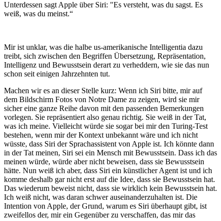
Unterdessen sagt Apple über Siri: "Es versteht, was du sagst. Es
weiß, was du meinst.“
Mir ist unklar, was die halbe us-amerikanische Intelligentia dazu
treibt, sich zwischen den Begriffen Übersetzung, Repräsentation,
Intelligenz und Bewusstsein derart zu verheddern, wie sie das nun
schon seit einigen Jahrzehnten tut.
Machen wir es an dieser Stelle kurz: Wenn ich Siri bitte, mir auf
dem Bildschirm Fotos von Notre Dame zu zeigen, wird sie mir
sicher eine ganze Reihe davon mit den passenden Bemerkungen
vorlegen. Sie repräsentiert also genau richtig. Sie weiß in der Tat,
was ich meine. Vielleicht würde sie sogar bei mir den Turing-Test
bestehen, wenn mir der Kontext unbekannt wäre und ich nicht
wüsste, dass Siri der Sprachassistent von Apple ist. Ich könnte dann
in der Tat meinen, Siri sei ein Mensch mit Bewusstsein. Dass ich das
meinen würde, würde aber nicht beweisen, dass sie Bewusstsein
hätte. Nun weiß ich aber, dass Siri ein künstlicher Agent ist und ich
komme deshalb gar nicht erst auf die Idee, dass sie Bewusstsein hat.
Das wiederum beweist nicht, dass sie wirklich kein Bewusstsein hat.
Ich weiß nicht, was daran schwer auseinanderzuhalten ist. Die
Intention von Apple, der Grund, warum es Siri überhaupt gibt, ist
zweifellos der, mir ein Gegenüber zu verschaffen, das mir das