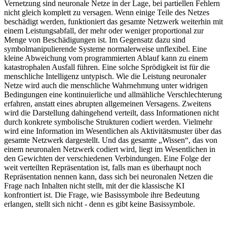
Vernetzung sind neuronale Netze in der Lage, bei partiellen Fehlern
nicht gleich komplett zu versagen. Wenn einige Teile des Netzes
beschädigt werden, funktioniert das gesamte Netzwerk weiterhin mit
einem Leistungsabfall, der mehr oder weniger proportional zur
Menge von Beschädigungen ist. Im Gegensatz dazu sind
symbolmanipulierende Systeme normalerweise unflexibel. Eine
kleine Abweichung vom programmierten Ablauf kann zu einem
katastrophalen Ausfall führen. Eine solche Sprödigkeit ist für die
menschliche Intelligenz untypisch. Wie die Leistung neuronaler
Netze wird auch die menschliche Wahrnehmung unter widrigen
Bedingungen eine kontinuierliche und allmähliche Verschlechterung
erfahren, anstatt eines abrupten allgemeinen Versagens. Zweitens
wird die Darstellung dahingehend verteilt, dass Informationen nicht
durch konkrete symbolische Strukturen codiert werden. Vielmehr
wird eine Information im Wesentlichen als Aktivitätsmuster über das
gesamte Netzwerk dargestellt. Und das gesamte „Wissen“, das von
einem neuronalen Netzwerk codiert wird, liegt im Wesentlichen in
den Gewichten der verschiedenen Verbindungen. Eine Folge der
weit verteilten Repräsentation ist, falls man es überhaupt noch
Repräsentation nennen kann, dass sich bei neuronalen Netzen die
Frage nach Inhalten nicht stellt, mit der die klassische KI
konfrontiert ist. Die Frage, wie Basissymbole ihre Bedeutung
erlangen, stellt sich nicht - denn es gibt keine Basissymbole.