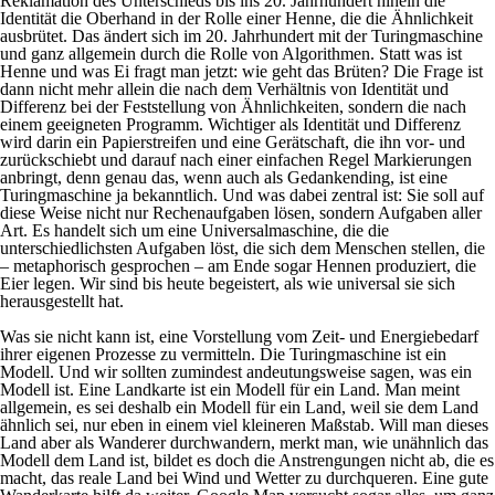
Reklamation des Unterschieds bis ins 20. Jahrhundert hinein die
Identität die Oberhand in der Rolle einer Henne, die die Ähnlichkeit
ausbrütet. Das ändert sich im 20. Jahrhundert mit der Turingmaschine
und ganz allgemein durch die Rolle von
Algorithmen
. Statt was ist
Henne und was Ei fragt man jetzt: wie geht das Brüten? Die Frage ist
dann nicht mehr allein die nach dem Verhältnis von Identität und
Differenz bei der Feststellung von Ähnlichkeiten, sondern die nach
einem geeigneten Programm. Wichtiger als Identität und Differenz
wird darin ein Papierstreifen und eine Gerätschaft, die ihn vor- und
zurückschiebt und darauf nach einer einfachen Regel Markierungen
anbringt, denn genau das, wenn auch als Gedankending, ist eine
Turingmaschine ja bekanntlich. Und was dabei zentral ist: Sie soll auf
diese Weise nicht nur Rechenaufgaben lösen, sondern Aufgaben aller
Art. Es handelt sich um eine Universalmaschine, die die
unterschiedlichsten Aufgaben löst, die sich dem Menschen stellen, die
– metaphorisch gesprochen – am Ende sogar Hennen produziert, die
Eier legen. Wir sind bis heute begeistert, als wie universal sie sich
herausgestellt hat.
Was sie nicht kann ist, eine Vorstellung vom Zeit- und Energiebedarf
ihrer eigenen Prozesse zu vermitteln. Die Turingmaschine ist ein
Modell. Und wir sollten zumindest andeutungsweise sagen, was ein
Modell ist. Eine Landkarte ist ein Modell für ein Land. Man meint
allgemein, es sei deshalb ein Modell für ein Land, weil sie dem Land
ähnlich sei, nur eben in einem viel kleineren Maßstab. Will man dieses
Land aber als Wanderer durchwandern, merkt man, wie unähnlich das
Modell dem Land ist, bildet es doch die Anstrengungen nicht ab, die es
macht, das reale Land bei Wind und Wetter zu durchqueren. Eine gute