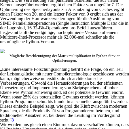
steigert. Die Verwendung von parallelen Schleifen, die auf vielen
Kernen ausgeführt werden, ergibt einen Faktor von ungefähr 7. Die
Optimierung des Speicherlayouts zur Ausnutzung von Caches ergibt
einen Faktor von 20, und ein letzter Faktor von 9 ergibt sich aus der
Verwendung der Hardwareerweiterungen für die Ausführung von
SIMD-Parallelitätsoperationen (Single Instruction Multiple Data) die in
der Lage sind, 16 32-Bit-Operationen pro Befehl auszuführen.
Insgesamt läuft die endgültige, hochoptimierte Version auf einem
Multicore-Intel-Prozessor mehr als 62.000-mal schneller als die
ursprüngliche Python-Version.
Mögliche Beschleunigung der Matrixmultiplikation in Python für vier
Optimierungen.
„Eine interessante Forschungsrichtung betrifft die Frage, ob ein Teil
der Leistungslücke mit neuer Compilertechnologie geschlossen werden
kann, möglicherweise unterstützt durch architektonische
Verbesserungen. Obwohl die Herausforderungen bei der effizienten
Übersetzung und Implementierung von Skriptsprachen auf hoher
Ebene wie Python schwierig sind, ist der potenzielle Gewinn enorm.
Wenn sogar 25% des potenziellen Gewinns erreicht werden, können
Python-Programme zehn- bis hundertmal schneller ausgeführt werden.
Dieses einfache Beispiel zeigt, wie groß die Kluft zwischen modernen
Sprachen, die die Produktivität von Programmierern betonen, und
traditionellen Ansätzen ist, bei denen die Leistung im Vordergrund
steht.“
8
Wir werden uns gleich einen Eindruck davon verschaffen können, dass