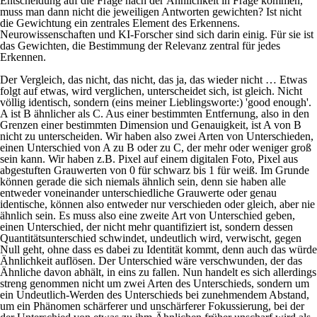
Entscheidung auf die Frage nach der Ähnlichkeit in Frage kommen,
muss man dann nicht die jeweiligen Antworten gewichten? Ist nicht
die
Gewichtung
ein zentrales Element des Erkennens.
Neurowissenschaften und KI-Forscher sind sich darin einig. Für sie ist
das Gewichten, die Bestimmung der Relevanz zentral für jedes
Erkennen.
Der Vergleich, das nicht, das nicht, das ja, das wieder nicht … Etwas
folgt auf etwas, wird verglichen, unterscheidet sich, ist gleich. Nicht
völlig identisch, sondern (eins meiner Lieblingsworte:) 'good enough'.
A ist B ähnlicher als C. Aus einer bestimmten Entfernung, also in den
Grenzen einer bestimmten Dimension und Genauigkeit, ist A von B
nicht zu unterscheiden. Wir haben also zwei Arten von Unterschieden,
einen Unterschied von A zu B oder zu C, der mehr oder weniger groß
sein kann. Wir haben z.B. Pixel auf einem digitalen Foto, Pixel aus
abgestuften Grauwerten von 0 für schwarz bis 1 für weiß. Im Grunde
können gerade die sich niemals ähnlich sein, denn sie haben alle
entweder voneinander unterschiedliche Grauwerte oder genau
identische, können also entweder nur verschieden oder gleich, aber nie
ähnlich sein. Es muss also eine zweite Art von Unterschied geben,
einen Unterschied, der nicht mehr quantifiziert ist, sondern dessen
Quantitätsunterschied schwindet, undeutlich wird, verwischt, gegen
Null geht, ohne dass es dabei zu Identität kommt, denn auch das würde
Ähnlichkeit auflösen. Der Unterschied wäre verschwunden, der das
Ähnliche davon abhält, in eins zu fallen. Nun handelt es sich allerdings
streng genommen nicht um zwei Arten des Unterschieds, sondern um
ein Undeutlich-Werden des Unterschieds bei zunehmendem Abstand,
um ein Phänomen schärferer und unschärferer Fokussierung, bei der