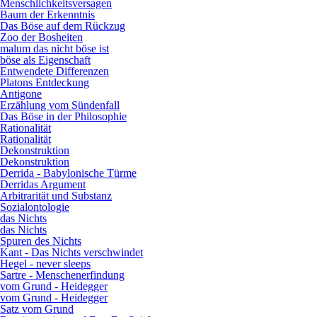
Menschlichkeitsversagen
Baum der Erkenntnis
Das Böse auf dem Rückzug
Zoo der Bosheiten
malum das nicht böse ist
böse als Eigenschaft
Entwendete Differenzen
Platons Entdeckung
Antigone
Erzählung vom Sündenfall
Das Böse in der Philosophie
Rationalität
Rationalität
Dekonstruktion
Dekonstruktion
Derrida - Babylonische Türme
Derridas Argument
Arbitrarität und Substanz
Sozialontologie
das Nichts
das Nichts
Spuren des Nichts
Kant - Das Nichts verschwindet
Hegel - never sleeps
Sartre - Menschenerfindung
vom Grund - Heidegger
vom Grund - Heidegger
Satz vom Grund