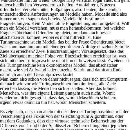
Wanderkarte hilft da weiter. Google Map versucht sogar alles, um ganz
unterschiedlichen Verwendern zu helfen, Autofahrern, Nutzern
öffentlicher Verkehrsmittel, Fußgängern, also Leuten, die ziemlich
unterschiedliche Anforderungen an Modelle haben. Modelle sind also
immer nur, wir sagten das bereits, Modelle für bestimmte
Fragestellungen. Kein Modell ohne Fragestellung und umgekehrt. Will
man ein Modell verstehen, muss man herausbekommen, bei welcher
Frage es überhaupt Orientierung bietet, um dann auch besser
abschätzen zu können, wobei es nicht hilfreich ist. Eine
Turingmaschine ist ein Modell, das bei der Frage Orientierung bietet:
was kann man tun, um mit einer geordneten Abfolge einzelner Schritte
Ziele zu erreichen? Zwei Einschränkungen: Vorausgesetzt, dass das
Ziel überhaupt mit einer Folge von Einzelschritten erreichbar ist, was
sich mit einer Turingmaschine nicht immer beweisen lässt. Zweitens ist
die Turingmaschine kein ökonomisches Modell, das abschätzbar
macht, wie viel Aufwand jeder einzelne Schritt und damit am Ende
natürlich auch der Gesamtprozess kostet.
Man kann also schon von daher nicht sagen, dass sich mit Computern,
die nach wie vor wie Turingmaschinen funktionieren, alle Ziele
erreichen lassen, die Menschen sich so stellen. Aber das können
Menschen, was ihre eigene Leistung angeht auch nicht. Womit
wiederum nicht gesagt ist, dass das, woran Maschinen scheitern,
irgend etwas damit zu tun hat, woran Menschen scheitern.
Es zeigt sich, dass man allein mit der Idee der Turingmaschine, mit der
Verschiebung des Fokus von der Gleichung zum Algorithmus, oder
mit dem Gedanken, dass eine virtuose technische Beherrschung der
Differenz von 1 und 0 der Schlüssel zur Beherrschung einer jeglichen