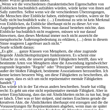
kalter Würfel gemeinsam haben.
„Wenn wir die verschiedenen charakteristischen Eigenschaften von
Eisblöcken buchstäblich aufzählen würden, würde keine von ihnen auf
Sally zutreffen. Selbst wenn wir die verschiedenen Überzeugungen,
die Menschen über Eisblöcke haben, einbringen würden, wären sie für
Sally nicht buchstäblich wahr. (…) Emotional zu sein ist kein Merkmal
von Eisblöcken, da Eisblöcke überhaupt nicht zu dieser Art von
Angelegenheiten gehören. Wenn man darauf bestehen möchte, dass
Eisblöcke buchstäblich nicht reagieren, müssen wir nur darauf
hinweisen, dass dieses Merkmal immer noch nicht ausreicht die
metaphorische Äußerungsbedeutung zu erklären, (…) denn in diesem
Sinne reagieren Lagerfeuer auch nicht.“
Searle schließt daraus:
„Es gibt . . . ganze Klassen von Metaphern, die ohne zugrunde
liegende Ähnlichkeitsprinzipien funktionieren. Es scheint eine
Tatsache zu sein, die unsere geistigen Fähigkeiten betrifft, dass wir
bestimmte Arten von Metaphern ohne die Anwendung irgendwelcher
zugrunde liegenden "Regeln" oder "Prinzipien" interpretieren können,
außer der bloßen Fähigkeit, bestimmte Assoziationen herzustellen. Ich
kenne keinen besseren Weg, um diese Fähigkeiten zu beschreiben, als
zu sagen, dass es sich um nicht repräsentative mentale Fähigkeiten
handelt.“
3
Das würde ich in der Tat etwas anders beschreiben. Searle hat völlig
recht: Es geht um eine nicht repräsentative mentale Fähigkeit. Aber in
seiner Einschätzung, dass das mit Ähnlichkeiten nichts zu tun hat, liegt
er falsch. Über was er hier stolpert, sind meines Erachtens gerade die
kreativen Akte, die Ähnlichkeiten überhaupt erst erzeugen und die die
Voraussetzungen für Repräsentationen abgeben, wenn man sie später