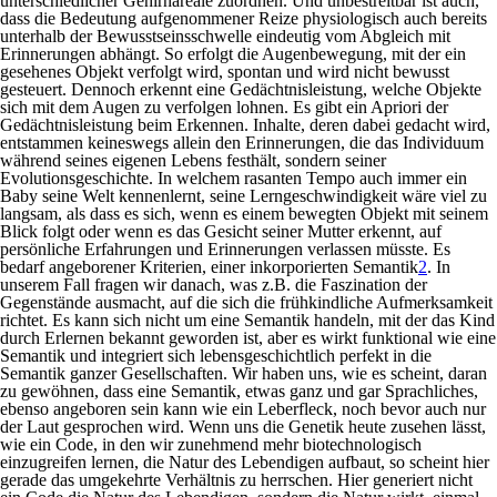
unterschiedlicher Gehirnareale zuordnen. Und unbestreitbar ist auch,
dass die Bedeutung aufgenommener Reize physiologisch auch bereits
unterhalb der Bewusstseinsschwelle eindeutig vom Abgleich mit
Erinnerungen abhängt. So erfolgt die Augenbewegung, mit der ein
gesehenes Objekt verfolgt wird, spontan und wird nicht bewusst
gesteuert. Dennoch erkennt eine Gedächtnisleistung, welche Objekte
sich mit dem Augen zu verfolgen lohnen. Es gibt ein Apriori der
Gedächtnisleistung beim Erkennen. Inhalte, deren dabei gedacht wird,
entstammen keineswegs allein den Erinnerungen, die das Individuum
während seines eigenen Lebens festhält, sondern seiner
Evolutionsgeschichte. In welchem rasanten Tempo auch immer ein
Baby seine Welt kennenlernt, seine Lerngeschwindigkeit wäre viel zu
langsam, als dass es sich, wenn es einem bewegten Objekt mit seinem
Blick folgt oder wenn es das Gesicht seiner Mutter erkennt, auf
persönliche Erfahrungen und Erinnerungen verlassen müsste. Es
bedarf angeborener Kriterien, einer
inkorporierten Semantik
2
. In
unserem Fall fragen wir danach, was z.B. die Faszination der
Gegenstände ausmacht, auf die sich die frühkindliche Aufmerksamkeit
richtet. Es kann sich nicht um eine Semantik handeln, mit der das Kind
durch Erlernen bekannt geworden ist, aber es wirkt funktional wie eine
Semantik und integriert sich lebensgeschichtlich perfekt in die
Semantik ganzer Gesellschaften. Wir haben uns, wie es scheint, daran
zu gewöhnen, dass eine Semantik, etwas ganz und gar Sprachliches,
ebenso angeboren sein kann wie ein Leberfleck, noch bevor auch nur
der Laut gesprochen wird. Wenn uns die Genetik heute zusehen lässt,
wie ein Code, in den wir zunehmend mehr biotechnologisch
einzugreifen lernen, die Natur des Lebendigen aufbaut, so scheint hier
gerade das umgekehrte Verhältnis zu herrschen. Hier generiert nicht