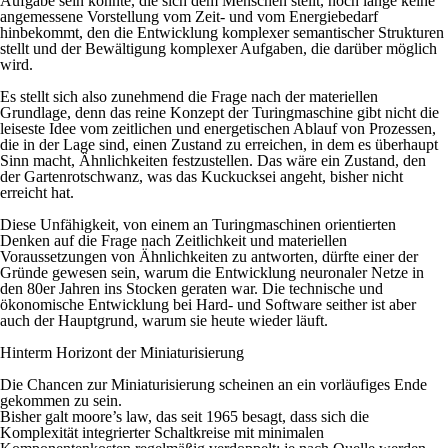
Aufgabe sein könnte, die sich dem Menschen stellt, noch lange keine
angemessene Vorstellung vom Zeit- und vom Energiebedarf
hinbekommt, den die Entwicklung komplexer semantischer Strukturen
stellt und der Bewältigung komplexer Aufgaben, die darüber möglich
wird.
Es stellt sich also zunehmend die Frage nach der materiellen
Grundlage, denn das reine Konzept der Turingmaschine gibt nicht die
leiseste Idee vom zeitlichen und energetischen Ablauf von Prozessen,
die in der Lage sind, einen Zustand zu erreichen, in dem es überhaupt
Sinn macht, Ähnlichkeiten festzustellen. Das wäre ein Zustand, den
der Gartenrotschwanz, was das Kuckucksei angeht, bisher nicht
erreicht hat.
Diese Unfähigkeit, von einem an Turingmaschinen orientierten
Denken auf die Frage nach Zeitlichkeit und materiellen
Voraussetzungen von Ähnlichkeiten zu antworten, dürfte einer der
Gründe gewesen sein, warum die Entwicklung neuronaler Netze in
den 80er Jahren ins Stocken geraten war. Die technische und
ökonomische Entwicklung bei Hard- und Software seither ist aber
auch der Hauptgrund, warum sie heute wieder läuft.
Hinterm Horizont der Miniaturisierung
Die Chancen zur Miniaturisierung scheinen an ein vorläufiges Ende
gekommen zu sein.
Bisher galt
moore’s law,
d
a
s seit 1965 besagt, dass sich die
Komplexität integrierter Schaltkreise mit minimalen