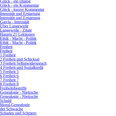
Glück - ein Dialog
Glück - ein Kommentar
Glück - kurzer Kommentar
Intensität und Erstarrung
Intensität und Erstarrung
Garcia - Intensität
Über Langeweile
Langeweile - Zitate
Hararis 21 Lektionen
Ethik - Macht - Politik
Ethik - Macht - Politik
Freiheit
Freiheit
1 Freiheit
2 Freiheit und Schicksal
3 Freiheit Selbstwiderspruch
4 Freiheit und Sozialkredit
5 Freiheit 5
6 Freiheit 6
7 Freiheit 7
8 Freiheit 8
Freiheitsbegriffe
Genealogie - Nietzsche
Genealogie - Nietzsche
Schuld
Moral-Genealogie
der Schwache
Schaden und Schmerz