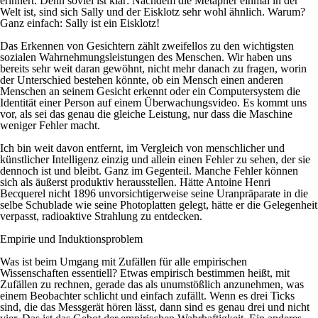
erinnert. Denn soviel ist klar: Nachdem die Metapher einmal in der
Welt ist, sind sich Sally und der Eisklotz sehr wohl ähnlich. Warum?
Ganz einfach: Sally ist ein Eisklotz!
Das Erkennen von Gesichtern zählt zweifellos zu den wichtigsten
sozialen Wahrnehmungsleistungen des Menschen. Wir haben uns
bereits sehr weit daran gewöhnt, nicht mehr danach zu fragen, worin
der Unterschied bestehen könnte, ob ein Mensch einen anderen
Menschen an seinem Gesicht erkennt oder ein Computersystem die
Identität einer Person auf einem Überwachungsvideo. Es kommt uns
vor, als sei das genau die gleiche Leistung, nur dass die Maschine
weniger Fehler macht.
Ich bin weit davon entfernt, im Vergleich von menschlicher und
künstlicher Intelligenz einzig und allein einen Fehler zu sehen, der sie
dennoch ist und bleibt. Ganz im Gegenteil. Manche Fehler können
sich als äußerst produktiv herausstellen. Hätte Antoine Henri
Becquerel nicht 1896 unvorsichtigerweise seine Uranpräparate in die
selbe Schublade wie seine Photoplatten gelegt, hätte er die Gelegenheit
verpasst, radioaktive Strahlung zu entdecken.
Empirie und Induktionsproblem
Was ist beim Umgang mit Zufällen für alle empirischen
Wissenschaften essentiell? Etwas empirisch bestimmen heißt, mit
Zufällen zu rechnen, gerade das als unumstößlich anzunehmen, was
einem Beobachter schlicht und einfach zufällt. Wenn es drei Ticks
sind, die das Messgerät hören lässt, dann sind es genau drei und nicht