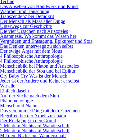
Techne
Das Ansehen von Handwerk und Kunst
Wahrheit und Täuschung
Transzendenz bei Demokrit
Der Mensch als Mass aller Dinge
Unterwegs zur Geschichte
Die vier Ursachen nach Aristoteles
Anamnesis. Wo kommt das Wissen her
Vergnügen und Entsagung. Epikureer und Stoa
Das Denken unterwegs zu sich selbst
Der ewige Ärger mit dem Nous
4 Philosophische Anthropologie
4 Philosophische Anthropologie
Menschenbild bei Platon und Aristoteles
Menschenbild der Stoa und bei Epikur
Cry Baby Cry Was ist der Mensch
Jeder ist der Andere und Keiner er selbst
Wir alle
Einfach dasein
Auf der Suche nach dem Sinn
Phänomenologie
Mensch und Natur
Das verdammte Ding mit dem Einzelnen
Begriffen bei der Arbeit zuschaün
Der Rückgang in den Grund
5 Mit dem Nichts auf Wanderschaft
5 Mit dem Nichts auf Wanderschaft
Mit dem Nichts auf Wanderschaft