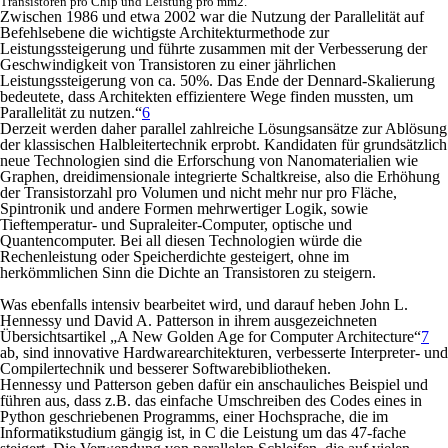
Transistoren pro Chip und Leistung pro mm2.
Zwischen 1986 und etwa 2002 war die Nutzung der Parallelität auf
Befehlsebene die wichtigste Architekturmethode zur
Leistungssteigerung und führte zusammen mit der Verbesserung der
Geschwindigkeit von Transistoren zu einer jährlichen
Leistungssteigerung von ca. 50%. Das Ende der Dennard-Skalierung
bedeutete, dass Architekten effizientere Wege finden mussten, um
Parallelität zu nutzen.“
6
Derzeit werden daher parallel zahlreiche Lösungsansätze zur Ablösung
der klassischen Halbleitertechnik erprobt. Kandidaten für grundsätzlich
neue Technologien sind die Erforschung von Nanomaterialien wie
Graphen, dreidimensionale integrierte Schaltkreise, also die Erhöhung
der Transistorzahl pro Volumen und nicht mehr nur pro Fläche,
Spintronik und andere Formen mehrwertiger Logik, sowie
Tieftemperatur- und Supraleiter-Computer, optische und
Quantencomputer. Bei all diesen Technologien würde die
Rechenleistung oder Speicherdichte gesteigert, ohne im
herkömmlichen Sinn die Dichte an Transistoren zu steigern.
Was ebenfalls intensiv bearbeitet wird, und darauf heben John L.
Hennessy und David A. Patterson in ihrem ausgezeichneten
Übersichtsartikel „
A New Golden Age for Computer Architecture
“
7
ab, sind innovative Hardwarearchitekturen, verbesserte Interpreter- und
Compilertechnik und besserer Softwarebibliotheken.
Hennessy und Patterson geben dafür ein anschauliches Beispiel und
führen aus, dass z.B. das einfache Umschreiben des Codes eines in
Python geschriebenen Programms, einer Hochsprache, die im
Informatikstudium gängig ist, in C die Leistung um das 47-fache