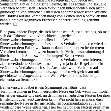
Säugetieren keine biochemische Rezeptivität gibt. Auch bei
Säugetieren gibt es biologische Sekrete, die das soziale und sexuelle
Verhalten beeinflussen. Deren Wirkungen unterscheiden sich nicht
grundlegend von ähnlichen Einflüssen anderer sensorischer Systeme.
Ihr Einfluss auf das Verhalten hängt von Lernen und Kontext ab und
kann nicht von kognitiven Prozessen höherer Ordnung getrennt
werden.
10
Eine ganz andere Frage, die sich hier anschließt, ist allerdings, ob man
sich das Erkennen von Ähnlichkeiten gänzlich ohne
Sinneswahrnehmungen vorstellen kann. Wenn uns
Sinneswahrnehmungen kein bestimmtes Verhalten diktieren wie das
Pheromon dem Falter, wie kann es dann überhaupt zu bestimmtem
Verhalten kommen und wozu braucht die Verhaltensbestimmung dann
überhaupt noch Sinneswahrnehmungen? Selbst wenn
Sinneswahrnehmungen kein bestimmtes Verhalten determinieren,
ziehen veränderte Sinneswahrnehmungen ja in der Regel auch ein
verändertes Verhalten nach sich. Ansonsten wäre Verhalten auf
Sinneswahrnehmungen nicht bezogen, liefen wir gleichsam mit
geschlossenen Augen durch die Welt. Wie kommt es überhaupt
elementar zu Semantik?
Bemerkenswert dabei ist ein Spannungsverhältnis, dass
Turingmaschinen in Form neuronaler Netze ein Ort, wenn nicht sogar
bisher der einzige Ort sind, an dem man semantischen Netzen bei ihrer
Entstehung überhaupt zusehen kann. Was nicht heißen muss, dass
semantische Netze in der menschlichen Kommunikation auf eine
vergleichbare Weise entstehen. Hier bei neuronalen Netzen greift man