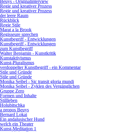
Beuys - Originalinterview
Regie und kreativer Prozess
Regie und kreativer Prozess
der leere Raum
Rückblick
Regie Stile
Marat a la Brook
Regisseure sprechen
Kunstbegriff - Entwicklungen
Kunstbegriff - Entwicklungen
zum Kunstbegriff
Walter Benjamin - Kunstkritik
Kunstaktivismus
Kunst-Pluralismus
verdoppelter Kunstbegriff - ein Kommentar
Stile und Gründe
Stile und Gründe
Monika Seibel - Sic transit gloria mundi
Monika Seibel - Zyklen des Vergänglichen
Gruppe Zero
Formen und Inhalte
Stillleben
Holubitschka
a propos Beuys
Bernard Lokai
Ein andalusischer Hund
welch ein Theater
Kunst-Meditation 1