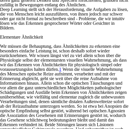
deren ganz generell Denken und Sprechen fortschreiten, gründen nicht
zufällig in Bewegungen entlang des Ähnlichen.
Deep Learning stellt sich der Herausforderung, die Aufgaben zu lösen,
die von Menschen leicht auszuführen, von ihnen jedoch nur schwer
oder gar nicht formal zu beschreiben sind - Probleme, die wir intuitiv
lösen wie das Erkennen gesprochener Wörter oder Gesichter in
Bildern.
Elementare Ähnlichkeit
Wir müssen die Behauptung, dass Ähnlichkeiten zu erkennen eine
besonders einfache Leistung ist, schon deshalb sofort wieder
zurücknehmen. Wir wissen längst viel zu viel allein schon über die
Physiologie selbst der elementarsten visuellen Wahrnehmung, als dass
wir das Erkennen von Ähnlichkeiten für physiologisch simpel oder
voraussetzungslos halten dürfen.
1
Wenn die visuelle Wahrnehmung
des Menschen optische Reize aufnimmt, verarbeitet und mit der
Erinnerung abgleicht, geht sie weit über die reine Aufnahme von
Informationen hinaus. Allein schon die optischen Täuschungen und
vor allem die ganz unterschiedlichen Möglichkeiten pathologischer
Schädigungen und Ausfälle beim Erkennen von Ähnlichkeiten zeigen
unübersehbar, wie vielfältig und elementar zugleich die unbewussten
Verarbeitungen sind, denen sämtliche distalen Außenweltreize sofort
ab der Reizaufnahme unterzogen werden. So ist etwa bei Anopsien die
optische Empfindung selbst gestört, während bei optischen Agnosien
die Assoziation des Gesehenen mit Erinnerungen gestört ist, wodurch
das Gesehene schlichtweg bedeutungsleer bleibt und damit das
Erkennen verhindert ist. Beide Störungen lassen sich Läsionen