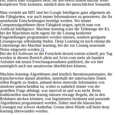
ein, indem man Aufgaben stellt, die aus einem unabschätzbar höher
komplexen Netz kommen, nämlich dem der menschlichen Semantik.
Man versteht am MIT und bei Google
Intelligenz
ganz allgemein als
die Fähigkeiten, wie auch immer Informationen zu generieren, die für
anstehende Entscheidungen benötigt werden. Wo immer
Computeralgorithmen diese Fähigkeit zeigen, spricht man von
Artificial Intelligence
.
Machine learning
wäre die Teilmenge der KI,
bei der Maschinen nicht eigens für die Lösung konkreter
Fragestellungen programmiert werden müssen, sondern geeignete
Lösungswege selbständig finden.
Deep Learning
ist noch einmal die
Untermenge des
Machine learning,
bei der zur Lösung
neuronale
Netze
eingesetzt werden.
11
Bei der KI-Software ist der Fortschritt derzeit extrem schnell; pro Tag
werden in diesem Bereich allein auf Arxiv.com mehr als hundert
Aufsätze mit neuen Forschungsresultaten publiziert, die wir hier
unmöglich auch nur ansatzweise überblicken können.
Machine-learning-Algorithmen sind letztlich Itterationsautomaten, die
typischerweise darauf abstellen, innerhalb der untersuchten Daten
selbst Regeln zu finden, anhand deren sinnvolle Information von
sinnloser unterscheidbar ist, wobei es natürlich immer von der
gestellten Frage abhängt, was sinnvoll ist und was nicht. Beim
traditionellen
machine learnig
müssen etwaige Regeln, die in den
Rohdaten stecken könnten, von Ingenieuren bestimmt und passende
Algorithmen programmiert werden. Daher sind die klassischen
Lösungen nur schwer skalierbar. Genau diese Hürde soll beim
deep
learning
überwunden werden.