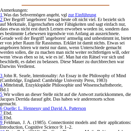
Anmerkungen:
1
Was das Sehvermögen angeht, vgl
zur Einführung
2
Der Begriff 'angeboren' besagt heute oft nicht viel. Er bezieht sich
auf Merkmale, Eigenschaften oder Fähigkeiten und sagt einfach nur,
dass etwas nicht erst durch Lernen erworben worden ist, sondern dass
es bestimmte Lebewesen irgendwie von Anfang an auszeichnete.
Gerade weil der Begriff 'angeboren' armselig und unbestimmt ist, bietet
er von jeher Raum für Rassismus. Erklärt ist damit nichts. Etwas sei
angeboren hören wir meist nur dann, wenn Unterschiede gemacht
werden sollen, die zu machen man nicht weiter rechtfertigen will, oder
wenn 'etwas eben so ist, wie es ist'. Man hat ein Rätsel vor sich und
beschließt, es dabei zu belassen. Diese Mauer zu durchbrechen war
Darwins Verdienst.
3
John R. Searle, lntentionality: An Essay in the Philosophy of Mind
(Cambridge, England: Cambridge University Press, 1983)
4
Mittelstraß, Enzyklopädie Philosophie und Wissenschaftstheorie,
Bd.1
5
Wir wollen an dieser Stelle nicht auf die Antwort zurückkommen, die
Jacques Derrida darauf gibt. Das haben wir anderenorts schon
gemacht.
6
Quelle: L. Hennessy und David A. Patterson
7
Ebd.
8
Ebd.
9
Feldman, J. A. (1985). Connectionist models and their applications
Introduction, Cognitive Science 9: 1–2.