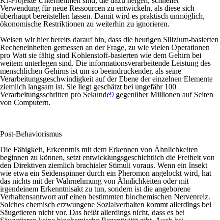
KI-Projekte Unternehmen sind, die dazu neigen, schneller
Verwendung für neue Ressourcen zu entwickeln, als diese sich
überhaupt bereitstellen lassen. Damit wird es praktisch unmöglich,
ökonomische Restriktionen zu weiterhin zu ignorieren.
Weisen wir hier bereits darauf hin, dass die heutigen Silizium-basierten
Recheneinheiten gemessen an der Frage, zu wie vielen Operationen
pro Watt sie fähig sind Kohlenstoff-basierten wie dem Gehirn bei
weitem unterlegen sind. Die informationsverarbeitende Leistung des
menschlichen Gehirns ist um so beeindruckender, als seine
Verarbeitungsgeschwindigkeit auf der Ebene der einzelnen Elemente
ziemlich langsam ist. Sie liegt geschätzt bei ungefähr 100
Verarbeitungsschritten pro Sekunde
9
gegenüber Millionen auf Seiten
von Computern.
Post-Behaviorismus
Die Fähigkeit, Erkenntnis mit dem Erkennen von Ähnlichkeiten
beginnen zu können, setzt entwicklungsgeschichtlich die Freiheit von
den Direktiven ziemlich brachialer Stimuli voraus. Wenn ein Insekt
wie etwa ein Seidenspinner durch ein Pheromon angelockt wird, hat
das nichts mit der Wahrnehmung von Ähnlichkeiten oder mit
irgendeinem Erkenntnisakt zu tun, sondern ist die angeborene
Verhaltensantwort auf einen bestimmten biochemischen Nervenreiz.
Solches chemisch erzwungene Sozialverhalten kommt allerdings bei
Säugetieren nicht vor. Das heißt allerdings nicht, dass es bei