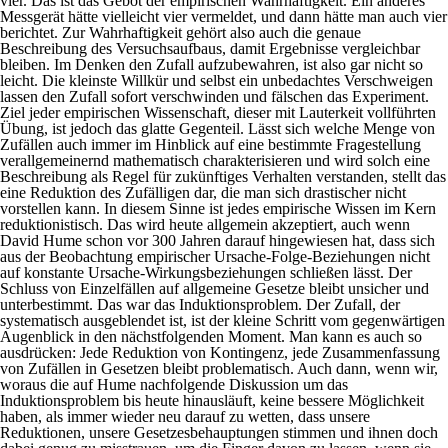
vier. Das ist das Gebot der empirischen Wahrhaftigkeit. Ein anderes
Messgerät hätte vielleicht vier vermeldet, und dann hätte man auch vier
berichtet. Zur Wahrhaftigkeit gehört also auch die genaue
Beschreibung des Versuchsaufbaus, damit Ergebnisse vergleichbar
bleiben. Im Denken den Zufall aufzubewahren, ist also gar nicht so
leicht. Die kleinste Willkür und selbst ein unbedachtes Verschweigen
lassen den Zufall sofort verschwinden und fälschen das Experiment.
Ziel jeder empirischen Wissenschaft, dieser mit Lauterkeit vollführten
Übung, ist jedoch das glatte Gegenteil. Lässt sich welche Menge von
Zufällen auch immer im Hinblick auf eine bestimmte Fragestellung
verallgemeinernd mathematisch charakterisieren und wird solch eine
Beschreibung als Regel für zukünftiges Verhalten verstanden, stellt das
eine Reduktion des Zufälligen dar, die man sich drastischer nicht
vorstellen kann. In diesem Sinne ist jedes empirische Wissen im Kern
reduktionistisch. Das wird heute allgemein akzeptiert, auch wenn
David Hume schon vor 300 Jahren darauf hingewiesen hat, dass sich
aus der Beobachtung empirischer Ursache-Folge-Beziehungen nicht
auf konstante Ursache-Wirkungsbeziehungen schließen lässt. Der
Schluss von Einzelfällen auf allgemeine Gesetze bleibt unsicher und
unterbestimmt. Das war das Induktionsproblem. Der Zufall, der
systematisch ausgeblendet ist, ist der kleine Schritt vom gegenwärtigen
Augenblick in den nächstfolgenden Moment. Man kann es auch so
ausdrücken: Jede Reduktion von Kontingenz, jede Zusammenfassung
von Zufällen in Gesetzen bleibt problematisch. Auch dann, wenn wir,
woraus die auf Hume nachfolgende Diskussion um das
Induktionsproblem bis heute hinausläuft, keine bessere Möglichkeit
haben, als immer wieder neu darauf zu wetten, dass unsere
Reduktionen, unsere Gesetzesbehauptungen stimmen und ihnen doch