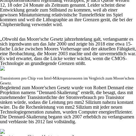
Komponentenkosten regelmäßig verdoppelt; je nach Quelle werden
12, 18 oder 24 Monate als Zeitraum genannt. Leider scheint diese
Entwicklung gerade zum Stillstand zu kommen, weil ab einer
gewissen Miniaturisierung relativistische Tunneleffekte ins Spiel
kommen und weil die Lithographie an ihre Grenzen gerät, die bei der
Chipherstellung verwendet wird.
„Obwohl das Moore'sche Gesetz jahrzehntelang galt, verlangsamte es
sich irgendwann um das Jahr 2000 und zeigte bis 2018 eine etwa 15-
fache Lücke zwischen Moores Vorhersage und der aktuellen Fähigkeit,
eine Beobachtung, die Moore 2003 machte und die unvermeidlich war.
Es wird erwartet, dass die Lücke weiter wächst, wenn die CMOS-
Technologie an grundlegende Grenzen stößt.
Transistoren pro Chip von Intel-Mikroprozessoren im Vergleich zum Moore'schen
Gesetz.
Begleitend zum Moore'schen Gesetz wurde von Robert Dennard eine
Projektion namens "Dennard-Skalierung" erstellt, die besagt, dass mit
zunehmender Transistordichte der Stromverbrauch pro Transistor
sinken würde, sodass die Leistung pro mm
2
Silizium nahezu konstant
wäre. Da die Rechenleistung von mm
2
Silizium mit jeder neuen
Technologiegeneration zunahm, wurden Computer energieeffizienter.
Die Dennard-Skalierung begann sich 2007 erheblich zu verlangsamen
und verblasste bis 2012 fast vollständig.