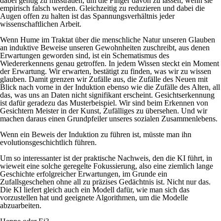
dabei genug zu misstrauen, um die Finger davon zu lassen, wenn sie
empirisch falsch werden. Gleichzeitig zu reduzieren und dabei die
Augen offen zu halten ist das Spannungsverhältnis jeder
wissenschaftlichen Arbeit.
Wenn Hume im
Traktat über die menschliche Natur
unseren Glauben
an induktive Beweise unseren Gewohnheiten zuschreibt, aus denen
Erwartungen geworden sind, ist ein Schematismus des
Wiedererkennens genau getroffen. In jedem Wissen steckt ein Moment
der Erwartung. Wir erwarten, bestätigt zu finden, was wir zu wissen
glauben. Damit grenzen wir Zufälle aus, die Zufälle des Neuen mit
Blick nach vorne in der Induktion ebenso wie die Zufälle des Alten, all
das, was uns an Daten nicht signifikant erscheint. Gesichtserkennung
ist dafür geradezu das Musterbeispiel. Wir sind beim Erkennen von
Gesichtern Meister in der Kunst, Zufälliges zu übersehen. Und wir
machen daraus einen Grundpfeiler unseres sozialen Zusammenlebens.
Wenn ein Beweis der Induktion zu führen ist, müsste man ihn
evolutionsgeschichtlich führen.
Um so interessanter ist der praktische Nachweis, den die KI führt, in
wieweit eine solche geregelte Fokussierung, also eine ziemlich lange
Geschichte erfolgreicher Erwartungen, im Grunde ein
Zufallsgeschehen ohne all zu präzises Gedächtnis ist. Nicht nur das.
Die KI liefert gleich auch ein Modell dafür, wie man sich das
vorzustellen hat und geeignete Algorithmen, um die Modelle
abzuarbeiten.