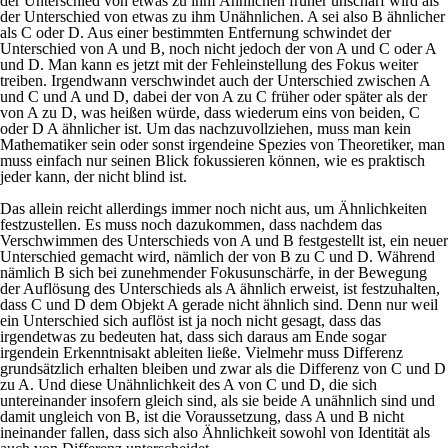
der Unterschied von etwas zu ihm Ähnlichen früher unscharf wird als
der Unterschied von etwas zu ihm Unähnlichen. A sei also B ähnlicher
als C oder D. Aus einer bestimmten Entfernung schwindet der
Unterschied von A und B, noch nicht jedoch der von A und C oder A
und D. Man kann es jetzt mit der Fehleinstellung des Fokus weiter
treiben. Irgendwann verschwindet auch der Unterschied zwischen A
und C und A und D, dabei der von A zu C früher oder später als der
von A zu D, was heißen würde, dass wiederum eins von beiden, C
oder D A ähnlicher ist. Um das nachzuvollziehen, muss man kein
Mathematiker sein oder sonst irgendeine Spezies von Theoretiker, man
muss einfach nur seinen Blick fokussieren können, wie es praktisch
jeder kann, der nicht blind ist.
Das allein reicht allerdings immer noch nicht aus, um Ähnlichkeiten
festzustellen. Es muss noch dazukommen, dass nachdem das
Verschwimmen des Unterschieds von A und B festgestellt ist, ein neuer
Unterschied gemacht wird, nämlich der von B zu C und D. Während
nämlich B sich bei zunehmender Fokusunschärfe, in der Bewegung
der Auflösung des Unterschieds als A ähnlich erweist, ist festzuhalten,
dass C und D dem Objekt A gerade nicht ähnlich sind. Denn nur weil
ein Unterschied sich auflöst ist ja noch nicht gesagt, dass das
irgendetwas zu bedeuten hat, dass sich daraus am Ende sogar
irgendein Erkenntnisakt ableiten ließe. Vielmehr muss Differenz
grundsätzlich erhalten bleiben und zwar als die Differenz von C und D
zu A. Und diese Unähnlichkeit des A von C und D, die sich
untereinander insofern gleich sind, als sie beide A unähnlich sind und
damit ungleich von B, ist die Voraussetzung, dass A und B nicht
ineinander fallen, dass sich also Ähnlichkeit sowohl von Identität als