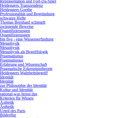
Repräsentation und Fort-Da-Spiel
Heideggers Transzendenz
Heideggers Goethe
Professionalität und Begründung
schwarze Hefte
Thomas Bernhard schimpft
zwingende Beweise
Quantifizierungen
Quantifizierungen
big five - eine Wissenserfindung
Metaphysik
Metaphysik
Metaphysik als Begriffslogik
Pragmatismus
Pragmatismus
Erfahrung und Wissenschaft
Pragmatische Erkenntnistheorie
Heideggers Wahrheitsbegriff
Identität
Identität
zur Philosophie der Identität
Kultur und Identität
rational-was heisst das
Kriterien für Wissen
Ästhetik
Ästhetik
Urteil des Paris
Bilderflut