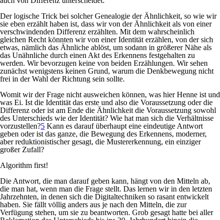
auch von Differenz unterscheidet.
Der logische Trick bei solcher Genealogie der Ähnlichkeit, so wie wir
sie eben erzählt haben ist, dass wir von der Ähnlichkeit als von einer
verschwindenden Differenz erzählten. Mit dem wahrscheinlich
gleichen Recht könnten wir von einer Identität erzählen, von der sich
etwas, nämlich das Ähnliche ablöst, um sodann in größerer Nähe als
das Unähnliche durch einen Akt des Erkennens festgehalten zu
werden. Wir bevorzugen keine von beiden Erzählungen. Wir sehen
zunächst wenigstens keinen Grund, warum die Denkbewegung nicht
frei in der Wahl der Richtung sein sollte.
Womit wir der Frage nicht ausweichen können, was hier Henne ist und
was Ei. Ist die Identität das erste und also die Voraussetzung oder die
Differenz oder ist am Ende die Ähnlichkeit die Voraussetzung sowohl
des Unterschieds wie der Identität? Wie hat man sich die Verhältnisse
vorzustellen?
5
Kann es darauf überhaupt eine eindeutige Antwort
geben oder ist das ganze, die Bewegung des Erkennens, moderner,
aber reduktionistischer gesagt, die
Mustererkennung
, ein einziger
großer Zufall?
Algorithm first!
Die Antwort, die man darauf geben kann, hängt von den Mitteln ab,
die man hat, wenn man die Frage stellt. Das lernen wir in den letzten
Jahrzehnten, in denen sich die Digitaltechniken so rasant entwickelt
haben. Sie fällt völlig anders aus je nach den Mitteln, die zur
Verfügung stehen, um sie zu beantworten. Grob gesagt hatte bei aller