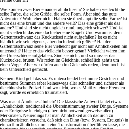
Henne oder Ei?
Wie können zwei Eier einander ähnlich sein? Sie haben vielleicht die
selbe Farbe, die selbe Größe, die selbe Form. Aber sind das gute
Antworten? Wohl eher nicht. Haben sie überhaupt die selbe Farbe? Ist
nicht das eine braun und das andere weiß? Das eine größer als das
andere? Und sind sie nicht ungleich rund, ungleich schwer? Und ist
nicht vielleicht das eine doch eher eine Kugel? Und warum ist dem
Gartenrotschwanz das Kuckucksei nicht aufgefallen? Ist es nicht
bläulich wie sein eigenes, aber doch deutlich größer? Hat der
Gartenrotschwanz seine Eier vielleicht gar nicht auf Ähnlichkeiten hin
untersucht? Hätte er das vielleicht besser getan? Vielleicht wären ihm
die Unterschiede aufgefallen. Sind sie nicht, und so muss er das
Kuckucksei brüten. Wir reden im Gleichnis, schließlich geht’s um
einen Vogel. Aber wir dürfen auch im Gleichnis reden, denn noch ist
kein Unterschied gemacht.
Keinem Kind geht das so. Es unterscheidet bestimmte Gesichter und
bestimmte Stimmen (aber keineswegs alle) schneller und sicherer als
die chinesische Polizei. Und wo nicht, wo es Mutti zu einer Fremden
sagt, wurde es erheblich traumatisiert.
Was macht Ähnliches ähnlich? Die klassische Antwort lautet etwa:
„Ähnlichkeit, traditionell die Übereinstimmung zweier Dinge, Systeme
oder Ereignisse in einigen (aber nicht notwendigerweise allen)
Merkmalen. Neuerdings hat man Ähnlichkeit auch dadurch zu
charakterisieren versucht, daß sich ein Ding (bzw. System, Ereignis) in
ein zu ihm ähnliches durch eine Transformation überführen lasse, die