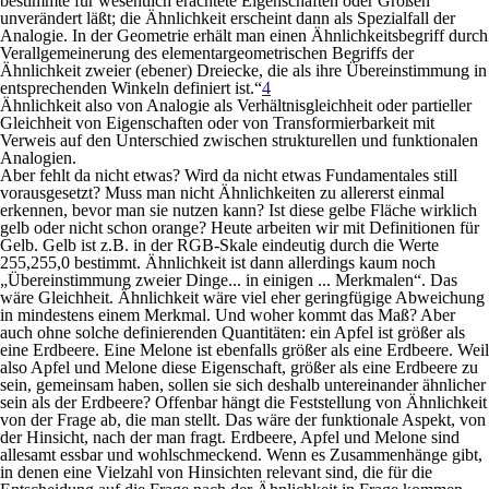
bestimmte für wesentlich erachtete Eigenschaften oder Größen
unverändert läßt; die Ähnlichkeit erscheint dann als Spezialfall der
Analogie. In der Geometrie erhält man einen Ähnlichkeitsbegriff durch
Verallgemeinerung des elementargeometrischen Begriffs der
Ähnlichkeit zweier (ebener) Dreiecke, die als ihre Übereinstimmung in
entsprechenden Winkeln definiert ist.“
4
Ähnlichkeit also von Analogie als Verhältnisgleichheit oder partieller
Gleichheit von Eigenschaften oder von Transformierbarkeit mit
Verweis auf den Unterschied zwischen strukturellen und funktionalen
Analogien.
Aber fehlt da nicht etwas? Wird da nicht etwas Fundamentales still
vorausgesetzt? Muss man nicht Ähnlichkeiten zu allererst einmal
erkennen, bevor man sie nutzen kann? Ist diese gelbe Fläche wirklich
gelb oder nicht schon orange? Heute arbeiten wir mit Definitionen für
Gelb. Gelb ist z.B. in der RGB-Skale eindeutig durch die Werte
255,255,0 bestimmt. Ähnlichkeit ist dann allerdings kaum noch
„Übereinstimmung zweier Dinge... in einigen ... Merkmalen“. Das
wäre Gleichheit. Ähnlichkeit wäre viel eher geringfügige Abweichung
in mindestens einem Merkmal. Und woher kommt das Maß? Aber
auch ohne solche definierenden Quantitäten: ein Apfel ist größer als
eine Erdbeere. Eine Melone ist ebenfalls größer als eine Erdbeere. Weil
also Apfel und Melone diese Eigenschaft, größer als eine Erdbeere zu
sein, gemeinsam haben, sollen sie sich deshalb untereinander ähnlicher
sein als der Erdbeere? Offenbar hängt die Feststellung von Ähnlichkeit
von der Frage ab, die man stellt. Das wäre der funktionale Aspekt, von
der Hinsicht, nach der man fragt. Erdbeere, Apfel und Melone sind
allesamt essbar und wohlschmeckend. Wenn es Zusammenhänge gibt,
in denen eine Vielzahl von Hinsichten relevant sind, die für die