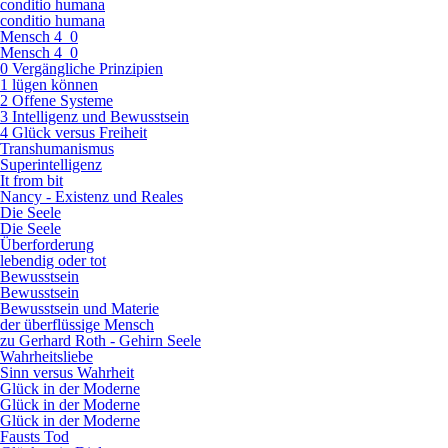
conditio humana
conditio humana
Mensch 4_0
Mensch 4_0
0 Vergängliche Prinzipien
1 lügen können
2 Offene Systeme
3 Intelligenz und Bewusstsein
4 Glück versus Freiheit
Transhumanismus
Superintelligenz
It from bit
Nancy - Existenz und Reales
Die Seele
Die Seele
Überforderung
lebendig oder tot
Bewusstsein
Bewusstsein
Bewusstsein und Materie
der überflüssige Mensch
zu Gerhard Roth - Gehirn Seele
Wahrheitsliebe
Sinn versus Wahrheit
Glück in der Moderne
Glück in der Moderne
Glück in der Moderne
Fausts Tod