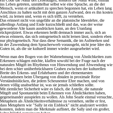
ein Code die Natur des Lebendigen, sondern die Natur wirkt, einmal
ins Leben getreten, unmittelbar selbst wie eine Sprache, an die der
Mensch, wenn er artikuliert zu sprechen begonnen hat, ein Leben lang
Anschluss zu halten sucht mit dem ganzen Aufwand, den es ihn kosten
wird, zu lernen und, wenn es sich trifft, zu verstehen.
Das erinnert nicht von ungefähr an die platonische Ideenlehre, die
allerdings Anfang und Ende kurzschließt und das, was der weise
gewordene Alte kaum ausdrücken kann, an den Uranfang
rückprojiziert. Etwas erkennen heißt demnach immer auch, sich an
etwas erinnern, das sich ontogenetisch nicht lernen lässt, sondern eben
nur phylogenetisch. Nur dass diese Semantik, die im Aufmerken und
in der Zuwendung dem Spracherwerb vorausgeht, nicht jene
Idee des
Guten
ist, als die sie kulturell immer wieder ausgearbeitet wird.
Wenn man den Bogen von der Wahrnehmung von Ähnlichkeiten zum
Erkennen schlagen möchte, klaffen sowohl bei der Frage nach der
naturalen Mitgift im Rhythmus von Hinwendung und Abwendung wie
bei dem schier unüberbrückbaren Graben zwischen der kulturellen
Breite des Erkenn- und Erfahrbaren und der elementarsten
Automatismen beim Übergang von distalen in proximale Reize
Verständnislücken, die jedem Scheunentor Ehre machen, und von
denen völlig unabsehbar ist, was sie jemals schließen sollte.
Mit ziemlicher Sicherheit wäre es falsch, die Anteile, die naturale
Mitgift und Spontaneität beim Erkennen von Ähnlichkeiten haben,
gegeneinander ausspielen zu wollen. Als John Searle einmal versuchte,
Metaphern als Ähnlichkeitsverhältnisse zu verstehen, stellte er fest,
dass Metaphern wie "Sally ist ein Eisblock" nicht analysiert werden
konnten, indem man die Merkmale auflistet, die Sally und ein großer,