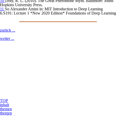
10
Doty, R. L. (2010). The Great Pheromone Myth. Baltimore: Johns
Hopkins University Press.
11
So Alexander Amini in: MIT Introduction to Deep Learning
6.S191: Lecture 1 *New 2020 Edition* Foundations of Deep Learning
zurück ...
weiter ...
TOP
inhalt
themen
themen