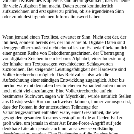
variablen Kosten des Kopierens sind derart gesunken, dass es heute
für viele Aufgaben Sinn macht, Daten zuerst kontinuierlich
aufzuzeichnen und erst später zu prüfen, ob sie irgendeinen Sinn
oder zumindest irgendeinen Informationswert haben.
Wenn jemand einen Text liest, erwartet er Sinn. Nicht erst der, der
ihn liest, sondern bereits der, der ihn schreibt. Digitale Daten sind
demgegenüber zunächst nicht einmal lesbar. Es bedarf bekanntlich
einer ganzen Reihe von Dekodierungsschritten, der Übertragung
von digitalen Zeichen in ein lesbares Alphabet, einer Indexierung
der Inhalte, um Textpassagen verschiedenen Schlagworten
zuzuordnen. Bei steigender Leistungsfähigkeit der Hardware sind
Volltextrecherchen möglich. Das Retrival ist also wie die
Aufzeichnung einer ständigen Entwicklung zugänglich. Aber bis
hierhin wäre mit dem oben beschriebenen Variantenhaufen immer
noch nicht viel anzufangen. Eine Volltextrecherche auf ein
bestimmtes Suchwort, sagen wir 'Myschkin', würde natürlich Stellen
aus Dostojewskis Roman nachweisen können, immer vorausgesetzt,
dass der Roman in der untersuchten Teilmenge der
Variantengesamtheit enthalten wäre, einer Gesamtheit, die wie
gesagt den gesamten Kosmos verstopft und die auf jeden Fall zu
groß wäre, um jemals in einer Art Brute-Force-Angriff auf jede
denkbare Literatur jemals auch nur ansatzweise vollständig
durchforstet zu werden. Eine Recherche auf die Zeichenfolge