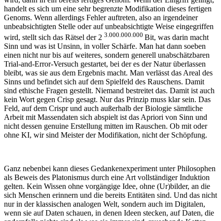
handelt es sich um eine sehr begrenzte Modifikation dieses fertigen
Genoms. Wenn allerdings Fehler auftreten, also an irgendeiner
unbeabsichtigten Stelle oder auf unbeabsichtigte Weise eingegriffen
3.000.000.000
wird, stellt sich das Rätsel der 2
Bit, was darin macht
Sinn und was ist Unsinn, in voller Schärfe. Man hat dann soeben
einen nicht nur bis auf weiteres, sondern generell unabschätzbaren
Trial-and-Error-Versuch gestartet, bei der es der Natur überlassen
bleibt, was sie aus dem Ergebnis macht. Man verlässt das Areal des
Sinns und befindet sich auf dem Spielfeld des Rauschens. Damit
sind ethische Fragen gestellt. Niemand bestreitet das. Damit ist auch
kein Wort gegen Crisp gesagt. Nur das Prinzip muss klar sein. Das
Feld, auf dem Crispr und auch außerhalb der Biologie sämtliche
Arbeit mit Massendaten sich abspielt ist das Apriori von Sinn und
nicht dessen genuine Erstellung mitten im Rauschen. Ob mit oder
ohne KI, wir sind Meister der Modifikation, nicht der Schöpfung.
Ganz nebenbei kann dieses Gedankenexperiment unter Philosophen
als Beweis des Platonismus durch eine Art vollständiger Induktion
gelten. Kein Wissen ohne vorgängige Idee, ohne (Ur)bilder, an die
sich Menschen erinnern und die bereits Entitäten sind. Und das nicht
nur in der klassischen analogen Welt, sondern auch im Digitalen,
wenn sie auf Daten schauen, in denen Ideen stecken, auf Daten, die