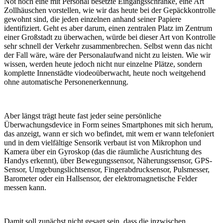
Not noch eine mit Personal besetzte Eingangsschranke, eine Art
Zollhäuschen vorstellen, wie wir das heute bei der Gepäckkontrolle
gewohnt sind, die jeden einzelnen anhand seiner Papiere
identifiziert. Geht es aber darum, einen zentralen Platz im Zentrum
einer Großstadt zu überwachen, würde bei dieser Art von Kontrolle
sehr schnell der Verkehr zusammenbrechen. Selbst wenn das nicht
der Fall wäre, wäre der Personalaufwand nicht zu leisten. Wie wir
wissen, werden heute jedoch nicht nur einzelne Plätze, sondern
komplette Innenstädte viodeoüberwacht, heute noch weitgehend
ohne automatische Personenerkennung.
Aber längst trägt heute fast jeder seine persönliche
Überwachungsdevice in Form seines Smartphones mit sich herum,
das anzeigt, wann er sich wo befindet, mit wem er wann telefoniert
und in dem vielfältige Sensorik verbaut ist von Mikrophon und
Kamera über ein Gyroskop (das die räumliche Ausrichtung des
Handys erkennt), über Bewegungssensor, Näherungssensor, GPS-
Sensor, Umgebungslichtsensor, Fingerabdrucksensor, Pulsmesser,
Barometer oder ein Hallsensor, der elektromagnetische Felder
messen kann.
Damit soll zunächst nicht gesagt sein, dass die inzwischen