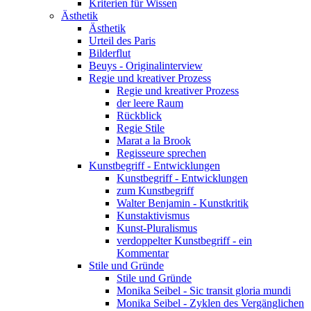
Kriterien für Wissen
Ästhetik
Ästhetik
Urteil des Paris
Bilderflut
Beuys - Originalinterview
Regie und kreativer Prozess
Regie und kreativer Prozess
der leere Raum
Rückblick
Regie Stile
Marat a la Brook
Regisseure sprechen
Kunstbegriff - Entwicklungen
Kunstbegriff - Entwicklungen
zum Kunstbegriff
Walter Benjamin - Kunstkritik
Kunstaktivismus
Kunst-Pluralismus
verdoppelter Kunstbegriff - ein
Kommentar
Stile und Gründe
Stile und Gründe
Monika Seibel - Sic transit gloria mundi
Monika Seibel - Zyklen des Vergänglichen