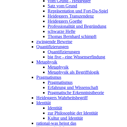
vom Grund - Heidegger
Satz vom Grund
Repräsentation und Fort-Da-Spiel
Heideggers Transzendenz
Heideggers Goethe
Professionalität und Begründung
schwarze Hefte
Thomas Bernhard schimpft
zwingende Beweise
Quantifizierungen
Quantifizierungen
big five - eine Wissenserfindung
Metaphysik
Metaphysik
Metaphysik als Begriffslogik
Pragmatismus
Pragmatismus
Erfahrung und Wissenschaft
Pragmatische Erkenntnistheorie
Heideggers Wahrheitsbegriff
Identität
Identität
zur Philosophie der Identität
Kultur und Identität
rational-was heisst das