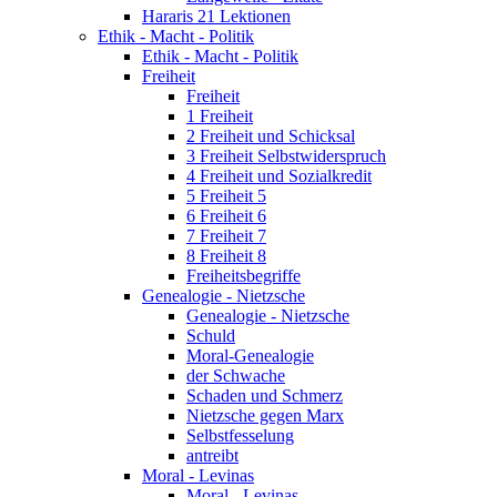
Hararis 21 Lektionen
Ethik - Macht - Politik
Ethik - Macht - Politik
Freiheit
Freiheit
1 Freiheit
2 Freiheit und Schicksal
3 Freiheit Selbstwiderspruch
4 Freiheit und Sozialkredit
5 Freiheit 5
6 Freiheit 6
7 Freiheit 7
8 Freiheit 8
Freiheitsbegriffe
Genealogie - Nietzsche
Genealogie - Nietzsche
Schuld
Moral-Genealogie
der Schwache
Schaden und Schmerz
Nietzsche gegen Marx
Selbstfesselung
antreibt
Moral - Levinas
Moral - Levinas