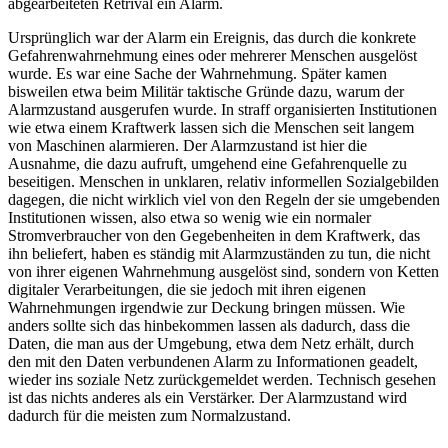
abgearbeiteten Retrival ein Alarm.
Ursprünglich war der Alarm ein Ereignis, das durch die konkrete
Gefahrenwahrnehmung eines oder mehrerer Menschen ausgelöst
wurde. Es war eine Sache der Wahrnehmung. Später kamen
bisweilen etwa beim Militär taktische Gründe dazu, warum der
Alarmzustand ausgerufen wurde. In straff organisierten Institutionen
wie etwa einem Kraftwerk lassen sich die Menschen seit langem
von Maschinen alarmieren. Der Alarmzustand ist hier die
Ausnahme, die dazu aufruft, umgehend eine Gefahrenquelle zu
beseitigen. Menschen in unklaren, relativ informellen Sozialgebilden
dagegen, die nicht wirklich viel von den Regeln der sie umgebenden
Institutionen wissen, also etwa so wenig wie ein normaler
Stromverbraucher von den Gegebenheiten in dem Kraftwerk, das
ihn beliefert, haben es ständig mit Alarmzuständen zu tun, die nicht
von ihrer eigenen Wahrnehmung ausgelöst sind, sondern von Ketten
digitaler Verarbeitungen, die sie jedoch mit ihren eigenen
Wahrnehmungen irgendwie zur Deckung bringen müssen. Wie
anders sollte sich das hinbekommen lassen als dadurch, dass die
Daten, die man aus der Umgebung, etwa dem Netz erhält, durch
den mit den Daten verbundenen Alarm zu Informationen geadelt,
wieder ins soziale Netz zurückgemeldet werden. Technisch gesehen
ist das nichts anderes als ein Verstärker. Der Alarmzustand wird
dadurch für die meisten zum Normalzustand.