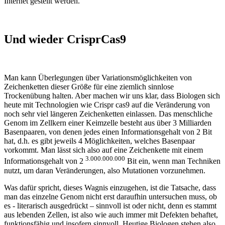
Internet gestellt werden.
Und wieder CrisprCas9
Man kann Überlegungen über Variationsmöglichkeiten von
Zeichenketten dieser Größe für eine ziemlich sinnlose
Trockenübung halten. Aber machen wir uns klar, dass Biologen sich
heute mit Technologien wie Crispr cas9 auf die Veränderung von
noch sehr viel längeren Zeichenketten einlassen. Das menschliche
Genom im Zellkern einer Keimzelle besteht aus über 3 Milliarden
Basenpaaren, von denen jedes einen Informationsgehalt von 2 Bit
hat, d.h. es gibt jeweils 4 Möglichkeiten, welches Basenpaar
vorkommt. Man lässt sich also auf eine Zeichenkette mit einem
3.000.000.000
Informationsgehalt von 2
Bit ein, wenn man Techniken
nutzt, um daran Veränderungen, also Mutationen vorzunehmen.
Was dafür spricht, dieses Wagnis einzugehen, ist die Tatsache, dass
man das einzelne Genom nicht erst daraufhin untersuchen muss, ob
es - literarisch ausgedrückt – sinnvoll ist oder nicht, denn es stammt
aus lebenden Zellen, ist also wie auch immer mit Defekten behaftet,
funktionsfähig und insofern sinnvoll. Heutige Biologen stehen also