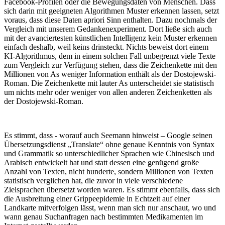
Facebook-Profilen oder die Bewegungsdaten von Menschen. Dass
sich darin mit geeigneten Algorithmen Muster erkennen lassen, setzt
voraus, dass diese Daten apriori Sinn enthalten. Dazu nochmals der
Vergleich mit unserem Gedankenexperiment. Dort ließe sich auch
mit der avanciertesten künstlichen Intelligenz kein Muster erkennen
einfach deshalb, weil keins drinsteckt. Nichts beweist dort einem
KI-Algorithmus, dem in einem solchen Fall unbegrenzt viele Texte
zum Vergleich zur Verfügung stehen, dass die Zeichenkette mit den
Millionen von As weniger Information enthält als der Dostojewski-
Roman. Die Zeichenkette mit lauter As unterscheidet sie statistisch
um nichts mehr oder weniger von allen anderen Zeichenketten als
der Dostojewski-Roman.
Es stimmt, dass - worauf auch Seemann hinweist – Google seinen
Übersetzungsdienst „Translate“ ohne genaue Kenntnis von Syntax
und Grammatik so unterschiedlicher Sprachen wie Chinesisch und
Arabisch entwickelt hat und statt dessen eine genügend große
Anzahl von Texten, nicht hunderte, sondern Millionen von Texten
statistisch verglichen hat, die zuvor in viele verschiedene
Zielsprachen übersetzt worden waren. Es stimmt ebenfalls, dass sich
die Ausbreitung einer Grippeepidemie in Echtzeit auf einer
Landkarte mitverfolgen lässt, wenn man sich nur anschaut, wo und
wann genau Suchanfragen nach bestimmten Medikamenten im