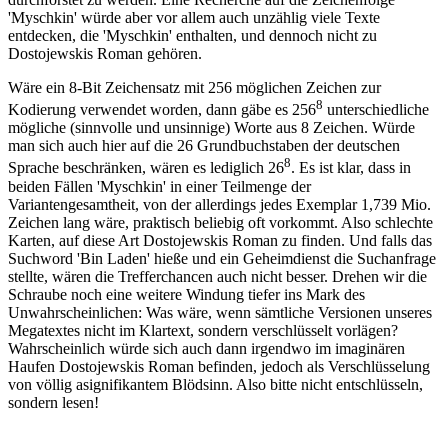
'Myschkin' würde aber vor allem auch unzählig viele Texte
entdecken, die 'Myschkin' enthalten, und dennoch nicht zu
Dostojewskis Roman gehören.
Wäre ein 8-Bit Zeichensatz mit 256 möglichen Zeichen zur
8
Kodierung verwendet worden, dann gäbe es 256
unterschiedliche
mögliche (sinnvolle und unsinnige) Worte aus 8 Zeichen. Würde
man sich auch hier auf die 26 Grundbuchstaben der deutschen
8
Sprache beschränken, wären es lediglich 26
. Es ist klar, dass in
beiden Fällen 'Myschkin' in einer Teilmenge der
Variantengesamtheit, von der allerdings jedes Exemplar 1,739 Mio.
Zeichen lang wäre, praktisch beliebig oft vorkommt. Also schlechte
Karten, auf diese Art Dostojewskis Roman zu finden. Und falls das
Suchword 'Bin Laden' hieße und ein Geheimdienst die Suchanfrage
stellte, wären die Trefferchancen auch nicht besser. Drehen wir die
Schraube noch eine weitere Windung tiefer ins Mark des
Unwahrscheinlichen: Was wäre, wenn sämtliche Versionen unseres
Megatextes nicht im Klartext, sondern verschlüsselt vorlägen?
Wahrscheinlich würde sich auch dann irgendwo im imaginären
Haufen Dostojewskis Roman befinden, jedoch als Verschlüsselung
von völlig asignifikantem Blödsinn. Also bitte nicht entschlüsseln,
sondern lesen!