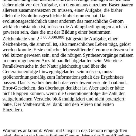
sicher nicht vor der Aufgabe, ein Genom aus einzelnen Basenpaaren
allererst zusammensetzen zu müssen, einer Aufgabe, die bisher
allein die Evolutionsgeschichte hinbekommen hat. Da
evolutionsgeschichtlich unter anderem das menschliche Genom
wirklich entstanden ist, müssen die Anfangsbedingungen auch so
gewesen sein, dass die mit der Bildung einer bestimmten
3.000.000.000
Zeichenkette von 2
Bit gestellte Aufgabe, einer
Zeichenkette, die sinnvoll ist, also menschliches Leben trägt, gelöst
werden konnte. Erste einfache, lebensstiftende Genome müssen sehr
viel kürzer gewesen sein, und die nötigen Synthesevorgänge müssen
in einer ungeheuren Anzahl parallel abgelaufen sein. Wie viele
Parallelversuche in der Natur gleichzeitig und über die
Generationenfolge hinweg abgelaufen sein müssen, muss
größenordnungsmäßig zum Informationsgehalt des Ergebnisses
passen. Das ist wahrscheinlich das verschwenderischte Trial-and-
Error-Geschehen, das überhaupt denkbar ist. Aber auch er hätte
nicht klappen können, wenn die Generationenfolge die Zahl der
stattgefundenen Versuche bloß multipliziert und nicht potenziert
hätte. Der Mathematik sei dank und den Vieren und ersten
Einzellern.
Worauf es ankommt: Wenn mit Crispr in das Genom eingegriffen
wird, dann in ein bereits fertiges Genom. Wenn der Eingriff gelingt,