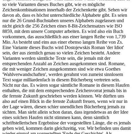
so viele Varianten dieses Buches gibt, wie es mögliche
Zeichenkombinationen innerhalb der Zeichenkette gibt. Sehen wir
davon ab, dass es höchst unterschiedliche Alphabete gibt. Es seien
nur die 26 Grund-Buchstaben unseres Alphabets zugelassen und
nicht gleich die 256 Zeichen eines 8-Bit-Zeichensatzes wie ISO
8859, mit dem unsere Computer arbeiten. Es wird also ein Buch
vorkommen, das ausschließlich aus einer langen Reihe von 1,739
Mio. As besteht und eins aus einer ebenso langen Reihe von Zs.
Eine Variante dieses Buchs wird Dostojewskis Roman 'der Idiot'
sein, der aus ziemlich genau so vielen Zeichen besteht. Andere
Varianten werden sämtliche Texte sein, die jemals mit der
entsprechenden Anzahl an Zeichen ausgekommen sind. Romane,
die mit weniger Zeichen ausgekommen sind wie etwa Goethes
'Wahlverwandschaften', werden gerahmt von zumeist sinnlosem
Text sogar milliardenfach in diesem Bücherberg vertreten sein.
Nicht nur das. Es wären sogar sämtliche Romane in diesem Haufen
enthalten, die mit dem entsprechenden Zeichenvorrat jemals bis in
die fernste Zukunft geschrieben werden können. Wir dürften uns
also auf einen Blick in die fernste Zukunft freuen, wenn wir nur in
der Lage wären, diesen schier unendlichen Bücherberg jemals zu
sichten. Man sieht allein schon daran, dass irgendetwas an der Idee
eines solchen Haufen nicht stimmen kann, denn sämtlich
schriftstellerischen Ergebnisse der vorgestellten Länge, die es jemals
geben wird, kommen darin gleichzeitig, vor. Wir befinden uns damit
wieder einmal am vorgestellten 'Ende der Geschichte'. Als