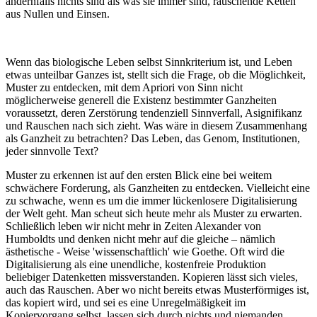
andernfalls nichts sind als was sie immer sind, rauschende Ketten
aus Nullen und Einsen.
Wenn das biologische Leben selbst Sinnkriterium ist, und Leben
etwas unteilbar Ganzes ist, stellt sich die Frage, ob die Möglichkeit,
Muster zu entdecken, mit dem Apriori von Sinn nicht
möglicherweise generell die Existenz bestimmter Ganzheiten
voraussetzt, deren Zerstörung tendenziell Sinnverfall, Asignifikanz
und Rauschen nach sich zieht. Was wäre in diesem Zusammenhang
als Ganzheit zu betrachten? Das Leben, das Genom, Institutionen,
jeder sinnvolle Text?
Muster zu erkennen ist auf den ersten Blick eine bei weitem
schwächere Forderung, als Ganzheiten zu entdecken. Vielleicht eine
zu schwache, wenn es um die immer lückenlosere Digitalisierung
der Welt geht. Man scheut sich heute mehr als Muster zu erwarten.
Schließlich leben wir nicht mehr in Zeiten Alexander von
Humboldts und denken nicht mehr auf die gleiche – nämlich
ästhetische - Weise 'wissenschaftlich' wie Goethe. Oft wird die
Digitalisierung als eine unendliche, kostenfreie Produktion
beliebiger Datenketten missverstanden. Kopieren lässt sich vieles,
auch das Rauschen. Aber wo nicht bereits etwas Musterförmiges ist,
das kopiert wird, und sei es eine Unregelmäßigkeit im
Kopiervorgang selbst, lassen sich durch nichts und niemanden