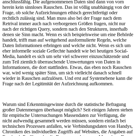
anschlussfähig. Die aufgenommenen Daten sind dann von vorn
herein kein sinnloses Rauschen. Das ist völlig unabhängig von der
Frage, ob solche Aufzeichnungen ethisch gerechtfertigt oder
rechtlich zulässig sind. Man muss also bei der Frage nach dem
Retrival immer auch nach verborgenen Größen fragen, nicht nur
nach der richtigen Query, sondern nach den Strukturen, innerhalb
denen sie Sinn macht. Wenn es sich beispielsweise um eine Behörde
handelt, trifft man auf weitgehend ausformulierte Regeln, welche
Daten Informationen erbringen und welche nicht. Wenn es sich um
eher informelle soziale Geflechte handelt wie bei heutigen Social-
Media, handelt es sich um sehr viel schwerer einzuschätzende und
zum Teil ziemlich überraschende Umwertungen von Daten in
Informationen, die dort stattfinden. Etwas, das eben noch Rauschen
war, wird wenig später Sinn, um sich vielleicht danach schnell
wieder in Rauschen aufzulösen. Und erst auf Systemebene kann die
Frage nach der Legitimität der Aufzeichnung aufkommen.
Warum sind Erkenntnisgewinne durch die statistische Befragung
großer Datenmengen überhaupt möglich? Seit einigen Jahren stehen
für empirische Untersuchungen Massendaten zur Verfügung, die
nicht aufwendig gesammelt werden müssen, sondern einfach bei
technischen Prozessen anfallen, wie Verbindungsdaten von Handys,
Chroniken des individuellen Zugriffs auf Websites, die Angaben auf