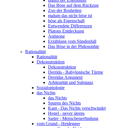
Baum der Erkenntnis
Das Böse auf dem Rückzug
Zoo der Bosheiten
malum das nicht böse ist
böse als Eigenschaft
Entwendete Differenzen
Platons Entdeckung
Antigone
Erzählung vom Sündenfall
Das Böse in der Philosophie
Rationalität
Rationalität
Dekonstruktion
Dekonstruktion
Derrida - Babylonische Türme
Derridas Argument
Arbitrarität und Substanz
Sozialontologie
das Nichts
das Nichts
Spuren des Nichts
Kant - Das Nichts verschwindet
Hegel - never sleeps
Sartre - Menschenerfindung
vom Grund - Heidegger