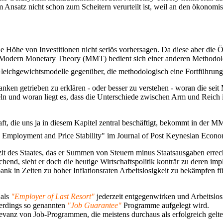
m Ansatz nicht schon zum Scheitern verurteilt ist, weil an den ökonom
 Höhe von Investitionen nicht seriös vorhersagen. Da diese aber die 
e Modern Monetary Theory (MMT) bedient sich einer anderen Methodolo
eichgewichtsmodelle gegenüber, die methodologisch eine Fortführung d
danken getrieben zu erklären - oder besser zu verstehen - woran die s
ckeln und woran liegt es, dass die Unterschiede zwischen Arm und Reic
t, die uns ja in diesem Kapitel zentral beschäftigt, bekommt in der M
ll Employment and Price Stability" im Journal of Post Keynesian Econo
izit des Staates, das er Summen von Steuern minus Staatsausgaben erre
chend, sieht er doch die heutige Wirtschaftspolitik konträr zu deren imp
albank in Zeiten zu hoher Inflationsraten Arbeitslosigkeit zu bekämpfen f
 als
"Employer of Last Resort"
jederzeit entgegenwirken und Arbeitslosi
erdings so genannten
"Job Guarantee"
Programme aufgelegt wird.
evanz von Job-Programmen, die meistens durchaus als erfolgreich gelten