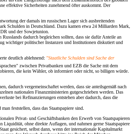
ohne effektive Sicherheiten zunehmend öfter auskommt. Der
ntwortung der damals im russischen Lager sich ausbreitenden
-Mark Schulden in Deutschland. Dazu kamen etwa 24 Milliarden Mark,
 DDR und der Sowjetunion.
usslands dadurch begleichen sollten, dass sie dafür Anteile an
ichtiger politischer Instanzen und Institutionen diskutiert und
erte deutlich ablehnend:
"Staatliche Schulden sind Sache der
absprachen" zwischen Privatbanken und EZB die Sache mit dem
ieren, die kein Wähler, ob informiert oder nicht, so billigen würde.
hen, dadurch vergemeinschaftet werden, dass sie anteilsgemäß nach
einzelnen nationalen Finanzministerien gutgeschrieben werden. Das
verluste bei Refinanzierungen entstehen aber dadurch, dass die
an feststellen, dass das Staatspapiere sind.
ationalen Privat- und Geschäftsbanken den Erwerb von Staatspapieren
 Liquidität, ohne direkte Auflagen, und nahmen gerne Staatspapiere
taat gesichert, selbst dann, wenn der internationale Kapitalmarkt