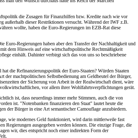
dass man den Wunsch durchaus hätte ins Reich der Märchen
tspolitik die Zusagen für Finanzhilfen bzw. Kredite nach wie vor
eg außerhalb dieser Restriktionen versucht. Während der IWF z.B.
 gewähren wollte, haben die Euro-Regierungen im EZB-Rat diese
Die Euro-Regierungen haben aber den Transfer der Nachhaltigkeit und
s mit dem Hinweis auf eine wirtschaftspolitische Rechtmäßigkeit
flege einhält. Dahinter verbirgt sich das von uns so beschriebene
l hat die Refinanzierungspolitik der Euro-Staaten? Würden Staaten
Art der machtpolitischen Selbstbedienung am Geldbeutel der Bürger,
enzeiten der Sicherung von Arbeit in der Realwirtschaft dient, wäre
volkwirtschaftlichen, vor allem ihrer Wohlfahrtsverpflichtungen gerät.
sichtlich ist, dass neuerdings immer mehr Stimmen, auch die von
rden ist. "Notenbanken finanzieren den Staat" lautet heute die
Augen der Bürger in eine Art semantischer Camouflage anzubiedern.
e, wie modernes Geld funktioniert, wird darin mittlerweile fast
 den Regierungen ausgegeben werden können. Die einzige Frage, die
Sagen wir, dies entspricht noch einer indirekten Form der
elt.