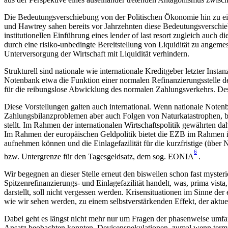
Die Bedeutungsverschiebung von der Politischen Ökonomie hin zu ei
und Hawtrey sahen bereits vor Jahrzehnten diese Bedeutungsverschieb
institutionellen Einführung eines lender of last resort zugleich auch d
durch eine risiko-unbedingte Bereitstellung von Liquidität zu angem
Unterversorgung der Wirtschaft mit Liquidität verhindern.
Strukturell sind nationale wie internationale Kreditgeber letzter Ins
Notenbank etwa die Funktion einer normalen Refinanzierungsstelle der
für die reibungslose Abwicklung des normalen Zahlungsverkehrs. Des W
Diese Vorstellungen galten auch international. Wenn nationale Noten
Zahlungsbilanzproblemen aber auch Folgen von Naturkatastrophen, besta
stellt. Im Rahmen der internationalen Wirtschaftspolitik gewährten 
Im Rahmen der europäischen Geldpolitik bietet die EZB im Rahmen ih
aufnehmen können und die Einlagefazilität für die kurzfristige (über 
6
bzw. Untergrenze für den Tagesgeldsatz, dem sog. EONIA
.
Wir begegnen an dieser Stelle erneut den bisweilen schon fast mysteri
Spitzenrefinanzierungs- und Einlagefazilität handelt, was, prima vist
darstellt, soll nicht vergessen werden. Krisensituationen im Sinne de
wie wir sehen werden, zu einem selbstverstärkenden Effekt, der aktue
Dabei geht es längst nicht mehr nur um Fragen der phasenweise umfan
Ansatz beobachten konnten. Devisenspekulationen, zumal wenn termi