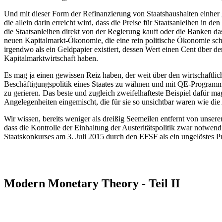
Und mit dieser Form der Refinanzierung von Staatshaushalten einher ge
die allein darin erreicht wird, dass die Preise für Staatsanleihen in de
die Staatsanleihen direkt von der Regierung kauft oder die Banken da
neuen Kapitalmarkt-Ökonomie, die eine rein politische Ökonomie scho
irgendwo als ein Geldpapier existiert, dessen Wert einen Cent über de
Kapitalmarktwirtschaft haben.
Es mag ja einen gewissen Reiz haben, der weit über den wirtschaftlic
Beschäftigungspolitik eines Staates zu wähnen und mit QE-Program
zu gerieren. Das beste und zugleich zweifelhafteste Beispiel dafür ma
Angelegenheiten eingemischt, die für sie so unsichtbar waren wie di
Wir wissen, bereits weniger als dreißig Seemeilen entfernt von unsere
dass die Kontrolle der Einhaltung der Austeritätspolitik zwar notwendi
Staatskonkurses am 3. Juli 2015 durch den EFSF als ein ungelöstes Pro
Modern Monetary Theory - Teil II