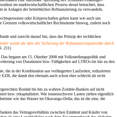
osition im marktwirtschaftlichen Prozess derart betrachtet, dass
um in Anlagen der betrieblichen Refinanzierung zu verwandeln.
ei Rechtspersonen oder Körperschaften gehen kann wie auch um
die Grenzen volkswirtschaftlicher Rechtsräume hinweg, zudem noch
funde und zurecht darauf hin, dass das Prinzip der rechtlichen
änder wurde die Idee der Sicherung der Refinanzierungskredite durch
S. 211)
. Das begann am 15. Oktober 2008 mit Vollzuteilungspolitik und
rweiterung von Durationen bzw. Fälligkeiten auf LTROs bis hin zu den
ie, die in der Kombination aus verlängerten Laufzeiten, reduzierten
er EZB, die damit den ehemals auch schon eher schlecht als recht
ktgerechten Bonität bis hin zu wahren Zombie-Banken auf nicht
ert bzw. rekapitalisiert. Wie tonnenschwere Lasten ziehen eigentlich
eldströme wie das Wasser im Okavango-Delta; das ist die eine, die
s Banken das Vertragsverhältnis zwischen Emittent und Käufer von
aber als eine Langfristfolge nach dem Zusammenbruch des globalen