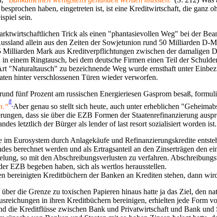
prochen haben, eingetreten ist, ist eine Kreditwirtschaft, die ganz 
spiel sein.
rktwirtschaftlichen Trick als einen "phantasievollen Weg" bei der Bea
 Russland allein aus den Zeiten der Sowjetunion rund 50 Milliarden D
15 Milliarden Mark aus Kreditverpflichtungen zwischen der damaligen
n einem Ringtausch, bei dem deutsche Firmen einen Teil der Schulden R
"Naturaltausch" zu bezeichnende Weg wurde ernsthaft unter Einbezug w
aten hinter verschlossenen Türen wieder verworfen.
und fünf Prozent am russischen Energieriesen Gasprom besaß, formuli
8
n.“
Aber genau so stellt sich heute, auch unter erheblichen "Geheim
rungen, dass sie über die EZB Formen der Staatenrefinanzierung ausprob
es letztlich der Bürger als lender of last resort sozialisiert worden ist.
die im Eurosystem durch Anlagekäufe und Refinanzierungskredite entste
andes berechnet werden und als Ertragsanteil an den Zinserträgen den 
gelung, so mit den Abschreibungsverlusten zu verfahren. Abschreibungs
 der EZB begeben haben, sich als wertlos herausstellen.
 bereinigten Kreditbüchern der Banken an Krediten stehen, dann wird m
 über die Grenze zu toxischen Papieren hinaus hatte ja das Ziel, den n
reichungen in ihren Kreditbüchern bereinigen, erhielten jede Form von
und die Kreditflüsse zwischen Bank und Privatwirtschaft und Bank und S