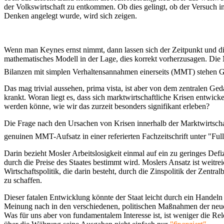
der Volkswirtschaft zu entkommen. Ob dies gelingt, ob der Versuch i
Denken angelegt wurde, wird sich zeigen.
Wenn man Keynes ernst nimmt, dann lassen sich der Zeitpunkt und die
mathematisches Modell in der Lage, dies korrekt vorherzusagen. Di
Bilanzen mit simplen Verhaltensannahmen einerseits (MMT) stehen Gl
Das mag trivial aussehen, prima vista, ist aber von dem zentralen Ge
krankt. Woran liegt es, dass sich marktwirtschaftliche Krisen entwi
werden könne, wie wir das zurzeit besonders signifikant erleben?
Die Frage nach den Ursachen von Krisen innerhalb der Marktwirtschaf
genuinen MMT-Aufsatz in einer referierten Fachzeitschrift unter "Fu
Darin bezieht Mosler Arbeitslosigkeit einmal auf ein zu geringes Def
durch die Preise des Staates bestimmt wird. Moslers Ansatz ist weitrei
Wirtschaftspolitik, die darin besteht, durch die Zinspolitik der Zentr
zu schaffen.
Dieser fatalen Entwicklung könnte der Staat leicht durch ein Handeln
Meinung nach in den verschiedenen, politischen Maßnahmen der neu
Was für uns aber von fundamentalem Interesse ist, ist weniger die Rel