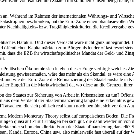
ngswünsche von Banken und Staaten mit so hohen Zinsen belegt hatte, 
en an. Während im Rahmen der internationalen Währungs- und Wirtschaf
rkatastrophen beschränken, hat die Euro-Zone einen phantasievollen W
unter Nachhaltigkeits- bzw. Tragfähigkeitskriterien die Kreditvergabe
litisches Harakiri. Und dieser Verdacht wäre nicht ganz unbegründet. 
 öffentlichen Kapitalmärkten zum Bürger als lender of last resort stet
it, dass die EZB ihr wirtschaftspolitisches Mandat der Geld- und Zinsp
ft.
 Politischen Ökonomie sich in eben dieser Frage verbirgt: welches Zie
nleistung gewissermaßen, wäre das mehr als ein Skandal, es wäre eine 
bund wie der Euro-Zone die Refinanzierung der Staatshaushalte in Kris
her Eingriff in die Marktwirtschaft da, wo diese an die Grenzen ihrer 
ion des Staates zur Sicherung von Arbeit in Krisenzeiten zu tun? Offen
aus dem Verdacht der Staatenfinanzierung längst eine Erkenntnis gewo
auf Tatsachen, die sich politisch real kaum noch bemüht, sich vor den 
Thema Modern Monterary Theory selbst auf europäischem Boden. Die Frag
rungen quasi auf Zuruf Einlagen bei sich gut, die dann wiederum von
ndirekte oder schon eine direkte Form der Staatenfinanzierung darstellt? 
pan, Kanda, Europa, China usw. also mittlerweile fast überall auf der W