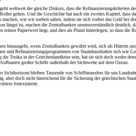
ht weltweit der gleiche Diskurs, dass die Refinanzierungskriterien der 
n Keller gehen. Und die Geschichte hat auch ein zweites Kapitel, dass dari
s machen, wie wir soeben sahen, indem sie sich vorher das Geld bei der
n längst ist, machen die Zentralbanken unmissverständlich deutlich, d
m reinen Papierwert liegt, und dies als Pfand hinterlegen, so dass die 
hen hinausgeht, wenn Zentralbanken gewährt wird, sich als Hüterin und 
men und Refinanzierungsprogrammen von Staatshaushalten sich wie G
g die Troika in der Griechenlandkrise sein, hat sie sich doch weder dem
e Aufbauten großer Schiffe außerhalb der Sichtweite auf dem Ozean.
m Sichthorizont bleiben Tausende von Schiffstransfers für uns Landratt
g, aber doch nicht hinreichend für die Sicherung der griechischen Staats
blem fortexistierte.