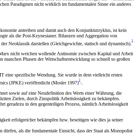
ischen Paradigmen nicht wirklich im fundamentalen Sinne ein anderes
Ökonomie antreiben und damit auch den Konjunkturzyklus, ist kein
gie als die Post-Keynesianer. Bilanzen und Aggregation von
1
er Neoklassik darstellen (Gleichgewichte, statisch und dynamisch).
eit Marx nicht weichen wollende Antinomie zwischen Kapital und Arbeit
h in manchen Phasen der Wirtschaftsentwicklung so schnell so großen
MT eine spezifische Wendung. Sie wurde in dem vielleicht ersten
2
mics (JPKE) veröffentlicht (Mosler 1997)
.
chnet sowie auf eine Neudefinition des Werts einer Währung, die
liziten Zielen, durch Zinspolitik Arbeitslosigkeit zu bekämpfen.
ührt geradezu in den gegenteiligen Prozess, nämlich Arbeitslosigkeit
gkeit erfolgreicher bekämpfen bzw. beseitigen wie dies ja seiner
 dürfen, als die fundamentale Einsicht, dass der Staat als Monopolist