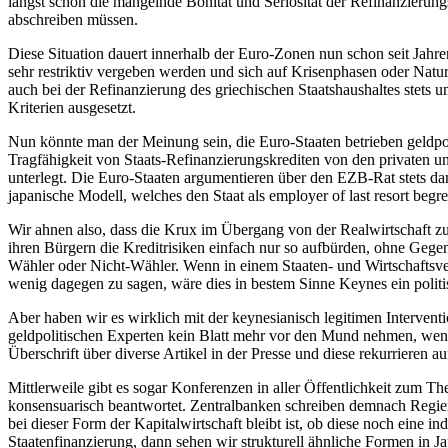
längst schon die mangelnde Bonität und Seriosität der Refinanzieru
abschreiben müssen.
Diese Situation dauert innerhalb der Euro-Zonen nun schon seit Jahr
sehr restriktiv vergeben werden und sich auf Krisenphasen oder Natu
auch bei der Refinanzierung des griechischen Staatshaushaltes stets 
Kriterien ausgesetzt.
Nun könnte man der Meinung sein, die Euro-Staaten betrieben geldpo
Tragfähigkeit von Staats-Refinanzierungskrediten von den privaten und
unterlegt. Die Euro-Staaten argumentieren über den EZB-Rat stets dam
japanische Modell, welches den Staat als employer of last resort begrei
Wir ahnen also, dass die Krux im Übergang von der Realwirtschaft zur
ihren Bürgern die Kreditrisiken einfach nur so aufbürden, ohne Gege
Wähler oder Nicht-Wähler. Wenn in einem Staaten- und Wirtschaftsver
wenig dagegen zu sagen, wäre dies in bestem Sinne Keynes ein politisc
Aber haben wir es wirklich mit der keynesianisch legitimen Intervent
geldpolitischen Experten kein Blatt mehr vor den Mund nehmen, wenn 
Überschrift über diverse Artikel in der Presse und diese rekurrieren 
Mittlerweile gibt es sogar Konferenzen in aller Öffentlichkeit zum 
konsensuarisch beantwortet. Zentralbanken schreiben demnach Regie
bei dieser Form der Kapitalwirtschaft bleibt ist, ob diese noch eine i
Staatenfinanzierung, dann sehen wir strukturell ähnliche Formen in Ja