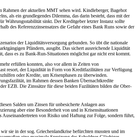
h im Rahmen der aktuellen MMT sehen wird. Kindleberger, Bagehot
s, als ein grundlegendes Dilemma, das darin besteht, dass mit der
ür Währungsstabilität sinkt. Der Kreditgeber letzter Instanz sollte
erhalb des Referenzzinsensatzes die Gefahr eines Bank Runs sowie der
szenarios der Liquiditätsversorgung gebunden. So übt die nationale
arktgängigen Pfändern, ausgibt. Das sichert ausreichende Liquidität
ät, dass es zu Bank-Run-Situationen möglichst gar nicht erst kommt.
ehr erfüllen konnten, also vor allem in Zeiten von
t resort, der Liquidität in Form von Kreditfazilitäten zur Verfügung
anzhilfen oder Kredite, um Krisenphasen zu überwinden.
erungsfazilität, im Rahmen dessen Banken Übernachtkredite
der EZB. Die Zinssätze für diese beiden Fazilitäten bilden die Ober-
ei diesen Salden um Zinsen für unbesicherte Anlagen aus
anzierung aber eine Besonderheit von und in Krisensituationen
das Auseinandertreten von Risiko und Haftung zur Folge, sondern führt,
wir sie in der sog. Griechenlandkrise befürchten mussten und im
issermaßen eine maximale Spreizung des Schuldner-Gläubiger-