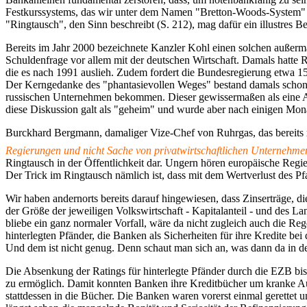
Festkurssystems, das wir unter dem Namen "Bretton-Woods-System" bes
"Ringtausch", den Sinn beschreibt (S. 212), mag dafür ein illustres Bei
Bereits im Jahr 2000 bezeichnete Kanzler Kohl einen solchen außerma
Schuldenfrage vor allem mit der deutschen Wirtschaft. Damals hatte
die es nach 1991 auslieh. Zudem fordert die Bundesregierung etwa 
Der Kerngedanke des "phantasievollen Weges" bestand damals schon i
russischen Unternehmen bekommen. Dieser gewissermaßen als eine Art 
diese Diskussion galt als "geheim" und wurde aber nach einigen Mon
Burckhard Bergmann, damaliger Vize-Chef von Ruhrgas, das bereits r
Regierungen und nicht Sache von privatwirtschaftlichen Unternehme
Ringtausch in der Öffentlichkeit dar. Ungern hören europäische Regie
Der Trick im Ringtausch nämlich ist, dass mit dem Wertverlust des Pfand
Wir haben andernorts bereits darauf hingewiesen, dass Zinserträge, 
der Größe der jeweiligen Volkswirtschaft - Kapitalanteil - und des L
bliebe ein ganz normaler Vorfall, wäre da nicht zugleich auch die Re
hinterlegten Pfänder, die Banken als Sicherheiten für ihre Kredite bei
Und dem ist nicht genug. Denn schaut man sich an, was dann da in den
Die Absenkung der Ratings für hinterlegte Pfänder durch die EZB bis
zu ermöglich. Damit konnten Banken ihre Kreditbücher um kranke Aus
stattdessen in die Bücher. Die Banken waren vorerst einmal gerettet 