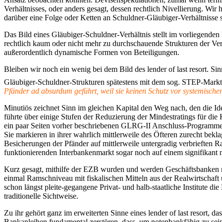
Verhältnisses, oder anders gesagt, dessen rechtlich Nivellierung. Wir 
darüber eine Folge oder Ketten an Schuldner-Gläubiger-Verhältnisse 
Das Bild eines Gläubiger-Schuldner-Verhältnis stellt im vorliegende
rechtlich kaum oder nicht mehr zu durchschauende Strukturen der Ve
außerordentlich dynamische Formen von Beteiligungen.
Bleiben wir noch ein wenig bei dem Bild des lender of last resort. Si
Gläubiger-Schuldner-Strukturen spätestens mit dem sog. STEP-Markt
Pfänder ad absurdum geführt, weil sie keinen Schutz vor systemisch
Minutiös zeichnet Sinn im gleichen Kapital den Weg nach, den die Id
führte über einige Stufen der Reduzierung der Mindestratings für di
ein paar Seiten vorher beschriebenen GLRG-II Anschluss-Programm
Sie markieren in ihrer wahrlich mittlerweile des Öfteren zurecht bek
Besicherungen der Pfänder auf mittlerweile untergradig verbrieften R
funktionierenden Interbankenmarkt sogar noch auf einem signifikant 
Kurz gesagt, mithilfe der EZB wurden und werden Geschäftsbanken mit
einmal Ramschniveau mit fiskalischen Mitteln aus der Realwirtschaft 
schon längst pleite-gegangene Privat- und halb-staatliche Institute di
traditionelle Sichtweise.
Zu ihr gehört ganz im erweiterten Sinne eines lender of last resort,
Bankanleihen fundamental zerstören, dass, um notenbankfähig zu sei