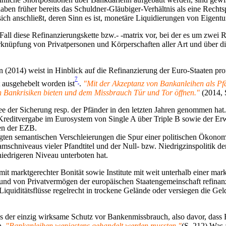
haben früher bereits das Schuldner-Gläubiger-Verhältnis als eine Rechtsp
sich anschließt, deren Sinn es ist, monetäre Liquidierungen von Eigent
n Fall diese Refinanzierungskette bzw.- -matrix vor, bei der es um zw
rknüpfung von Privatpersonen und Körperschaften aller Art und über 
nn (2014) weist in Hinblick auf die Refinanzierung der Euro-Staaten pro
7
 ausgehebelt worden ist
.
"Mit der Akzeptanz von Bankanleihen als Pf
en Bankrisiken bieten und dem Missbrauch Tür und Tor öffnen."
(2014, 
ee der Sicherung resp. der Pfänder in den letzten Jahren genommen hat
e Kreditvergabe im Eurosystem von Single A über Triple B sowie der E
en der EZB.
lagten semantischen Verschleierungen die Spur einer politischen Ökonom
amschniveaus vieler Pfandtitel und der Null- bzw. Niedrigzinspolitik d
niedrigeren Niveau unterboten hat.
 marktgerechter Bonität sowie Institute mit weit unterhalb einer mar
und von Privatvermögen der europäischen Staatengemeinschaft refinanzi
e Liquiditätsflüsse regelrecht in trockene Gelände oder versiegen die G
 dass der einzig wirksame Schutz vor Bankenmissbrauch, also davor, das
n,
"Bankanleihen wenigstens gehandelt werden mussten."
(S. 212) Was 