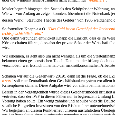
über die Währung seine Ausgaben nicht einfach nur
"finanziert"
.
Mosler begreift hingegen den Staat als den Schöpfer der Währung, w
Wie wir von Anfang an zeigen konnten, übernimmt die Notenbank je
dessen Werk: "Staatliche Theorie des Geldes" von 1905 weitgehend 
So formuliert Knapp a.a.O.
"Das Geld ist ein Geschöpf der Rechtsord
rechtsgeschichtlich sein."
Und damit verbunden entwickelt Knapp die Einsicht, dass es im Wesen
Körperschaften führen, dass also der private Sektor der Wirtschaft ü
wird.
Wir erkennen, es geht also um nicht weniger, als um die Staatenfina
bekommt einen gespenstischen Touch. Denn mit der bislang doch noch 
verschoben, wer letztlich innerhalb der makroökonomischen Arbeitste
Schauen wir auf die Gegenwart (2019), dann ist die Frage, ob die E
resort"
soll eine Zentralbank dem Geschäftsbankensystem vor allem bei
Krisenphasen sichern. Diese Aufgabe wird vor allem bei international
Bereits in der Vergangenheit wurde dieses Geschäftsmodell kritisiert a
vertreten, dass der IWF in diesen Fällen nur in begrenztem Umfang Liqu
Vorrang haben sollte. Ein wenig zahnlos und nebulös wies die Deutsc
staatliche Eingreifen Investoren von den Risiken ihrer unternehmer
Wir begegnen an diesem Punkt erneut unseren ausführlichen Überlegu
aus der Perspektive eines auseinander tretenden Antagonismus zwisch