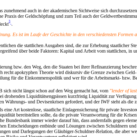
as zunehmend auch in der akademischen Sichtweise sich durchzusetzen
ne Praxis der Geldschöpfung und zum Teil auch der Geldwertbestimmu
3
deckt
.
nung. Es ist im Laufe der Geschichte in den verschiedensten Formen a
tlichen die stattlichen Ausgaben sind, die zur Erhebung staatlicher S
bergreifend über beide Faktoren: Kapital und Arbeit vom stattlichen, i
nzierung bzw. den Weg, den die Staaten bei ihrer Refinanzierung beschr
recht apokryphen Theorie wird diskursiv die Grenze zwischen Geld- un
ilung für die Einkommenspolitik und wer für die Arbeitsmarkt- bzw. Bes
ZB sich nicht längst schon auf den Weg gemacht hat, vom
"lender of last
 drohenden Liquiditätsengpässen kurzfristig Liquidität zur Verfügung 
en Währungs- und Devisenkrisen gefordert, und der IWF steht als die ze
ls eine Art kostenlose, staatliche Einlagensicherung für private Investor
idität bereitstellen sollte, da die private Verantwortung für die Krise
he Bundesbank immer wieder darauf hin, dass andernfalls gegen element
ischen Entscheidungen entbinde und Lösungen zwischen Schuldnern und
ngen und Darlegungen der Gläubiger-Schuldner-Relation, die aber weni
en Risiko und Verantwortung reflektiert wird.