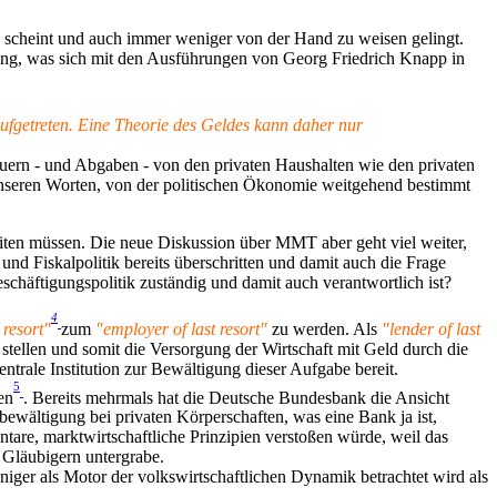
 scheint und auch immer weniger von der Hand zu weisen gelingt.
ng, was sich mit den Ausführungen von Georg Friedrich Knapp in
ufgetreten. Eine Theorie des Geldes kann daher nur
teuern - und Abgaben - von den privaten Haushalten wie den privaten
n unseren Worten, von der politischen Ökonomie weitgehend bestimmt
eiten müssen. Die neue Diskussion über MMT aber geht viel weiter,
d Fiskalpolitik bereits überschritten und damit auch die Frage
chäftigungspolitik zuständig und damit auch verantwortlich ist?
4
 resort"
zum
"employer of last resort"
zu werden. Als
"lender of last
stellen und somit die Versorgung der Wirtschaft mit Geld durch die
ntrale Institution zur Bewältigung dieser Aufgabe bereit.
5
en
. Bereits mehrmals hat die Deutsche Bundesbank die Ansicht
nbewältigung bei privaten Körperschaften, was eine Bank ja ist,
are, marktwirtschaftliche Prinzipien verstoßen würde, weil das
 Gläubigern untergrabe.
ger als Motor der volkswirtschaftlichen Dynamik betrachtet wird als