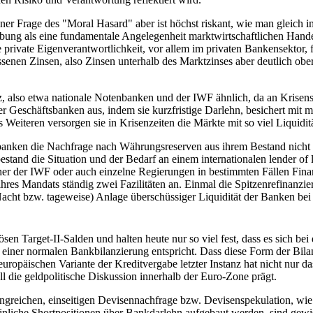
ner Frage des "Moral Hasard" aber ist höchst riskant, wie man gleic
ung als eine fundamentale Angelegenheit marktwirtschaftlichen Handeln
ie private Eigenverantwortlichkeit, vor allem im privaten Bankensektor, f
essenen Zinsen, also Zinsen unterhalb des Marktzinses aber deutlich ob
tanz, also etwa nationale Notenbanken und der IWF ähnlich, da an Krisen
 Geschäftsbanken aus, indem sie kurzfristige Darlehn, besichert mit m
eiteren versorgen sie in Krisenzeiten die Märkte mit so viel Liquidit
banken die Nachfrage nach Währungsreserven aus ihrem Bestand nicht m
nd die Situation und der Bedarf an einem internationalen lender of las
daher der IWF oder auch einzelne Regierungen in bestimmten Fällen Fin
res Mandats ständig zwei Fazilitäten an. Einmal die Spitzenrefinanzi
Nacht bzw. tageweise) Anlage überschüssiger Liquidität der Banken bei 
ösen Target-II-Salden und halten heute nur so viel fest, dass es sich b
a, einer normalen Bankbilanzierung entspricht. Dass diese Form der Bil
r europäischen Variante der Kreditvergabe letzter Instanz hat nicht nur 
ll die geldpolitische Diskussion innerhalb der Euro-Zone prägt.
greichen, einseitigen Devisennachfrage bzw. Devisenspekulation, wie 
nliche Shortpositionen über Bankdarlehn aufgebaut werden, sind gew