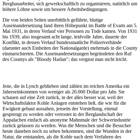
Bergbauarbeiter, sich gewerkschaftlich zu organisieren, natürlich um
höhere Löhne sowie um bessere Arbeitsbedingungen.
Die von beiden Seiten unerbittlich geführte, blutige
Auseinandersetzung fand ihren Höhepunkt im Battle of Evarts am 5.
Mai 1931, in deren Verlauf vier Personen zu Tode kamen. Von 1931
bis 1939, also insgesamt acht lange, leidvolle Jahre, dauerte der
Konflikt, in dessen Verlauf bundesstaatliche Polizeiverbände
(darunter auch Einheiten der Nationalgarde) mehrmals in die County
einmarschierten. Die Auseinandersetzungen begründeten den Ruf
des Countys als "Bloody Harlan"; das vergisst man nicht leicht.
Jene, die in Lynch geblieben sind zählen im reichen Amerika ein
Jahreseinkommen von weniger als 20.000 Dollar pro Jahr. Sie
schauen auf eine Zeit zurück, in der alles besser war, weil der
Wirtschaftsfaktor Kohle Anlagen entstehen ließ, die wie für die
Ewigkeit gebaut aussahen, jenseits der Vorstellung, einmal
gesprengt zu werden oder verrostet in der Berglandschaft der
Appalachen einfach als anonyme Mahnmale der Schwerindustrie
zurück gelassen zu werden. Was die Menschen und die Besucher
heute daneben noch zu sehen bekommen, sind die Wunden in der
Natur, die entstanden, als die Kohle nach dem Verfahren des