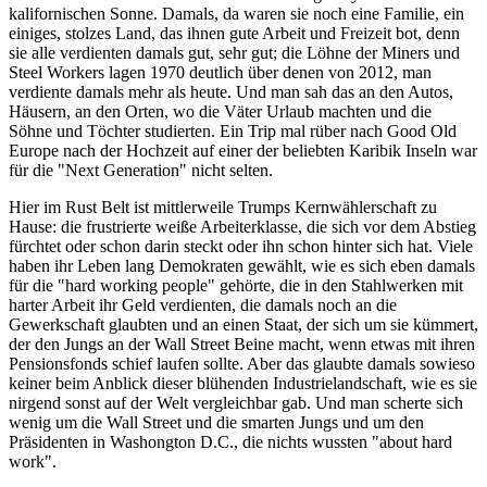
kalifornischen Sonne. Damals, da waren sie noch eine Familie, ein
einiges, stolzes Land, das ihnen gute Arbeit und Freizeit bot, denn
sie alle verdienten damals gut, sehr gut; die Löhne der Miners und
Steel Workers lagen 1970 deutlich über denen von 2012, man
verdiente damals mehr als heute. Und man sah das an den Autos,
Häusern, an den Orten, wo die Väter Urlaub machten und die
Söhne und Töchter studierten. Ein Trip mal rüber nach Good Old
Europe nach der Hochzeit auf einer der beliebten Karibik Inseln war
für die "Next Generation" nicht selten.
Hier im Rust Belt ist mittlerweile Trumps Kernwählerschaft zu
Hause: die frustrierte weiße Arbeiterklasse, die sich vor dem Abstieg
fürchtet oder schon darin steckt oder ihn schon hinter sich hat. Viele
haben ihr Leben lang Demokraten gewählt, wie es sich eben damals
für die "hard working people" gehörte, die in den Stahlwerken mit
harter Arbeit ihr Geld verdienten, die damals noch an die
Gewerkschaft glaubten und an einen Staat, der sich um sie kümmert,
der den Jungs an der Wall Street Beine macht, wenn etwas mit ihren
Pensionsfonds schief laufen sollte. Aber das glaubte damals sowieso
keiner beim Anblick dieser blühenden Industrielandschaft, wie es sie
nirgend sonst auf der Welt vergleichbar gab. Und man scherte sich
wenig um die Wall Street und die smarten Jungs und um den
Präsidenten in Washongton D.C., die nichts wussten "about hard
work".