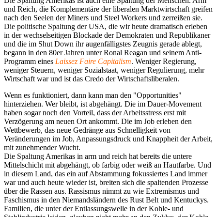
Die Spaltung Amerikas ist auch eine Spaltung der Menschen. Arm
und Reich, die Komplementäre der liberalen Marktwirtschaft greifen
nach den Seelen der Miners und Steel Workers und zerreißen sie.
Die politische Spaltung der USA, die wir heute dramatisch erleben
in der wechselseitigen Blockade der Demokraten und Republikaner
und die im Shut Down ihr augenfälligstes Zeugnis gerade ablegt,
begann in den 80er Jahren unter Ronal Reagan und seinem Anti-
Programm eines
Laissez Faire Capitalism
. Weniger Regierung,
weniger Steuern, weniger Sozialstaat, weniger Regulierung, mehr
Wirtschaft war und ist das Credo der Wirtschaftsliberalen.
Wenn es funktioniert, dann kann man den "Opportunities"
hinterziehen. Wer bleibt, ist abgehängt. Die im Dauer-Movement
haben sogar noch den Vorteil, dass der Arbeitsstress erst mit
Verzögerung am neuen Ort ankommt. Die im Job erleben den
Wettbewerb, das neue Gedränge aus Schnelligkeit von
Veränderungen im Job, Anpassungsdruck und Knappheit der Arbeit,
mit zunehmender Wucht.
Die Spaltung Amerikas in arm und reich hat bereits die untere
Mittelschicht mit abgehängt, ob farbig oder weiß an Hautfarbe. Und
in diesem Land, das ein auf Abstammung fokussiertes Land immer
war und auch heute wieder ist, breiten sich die spaltenden Prozesse
über die Rassen aus. Rassismus nimmt zu wie Extremismus und
Faschismus in den Niemandsländern des Rust Belt und Kentuckys.
Familien, die unter der Entlassungswelle in der Kohle- und