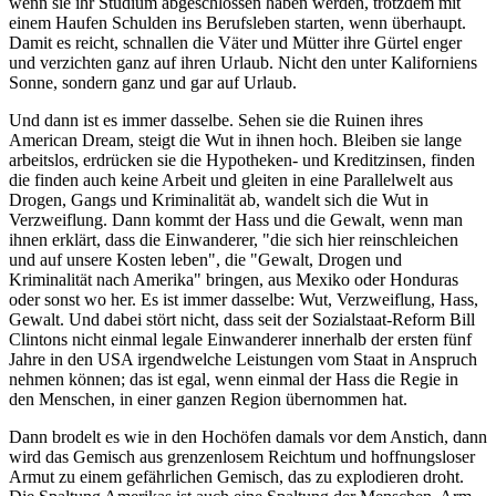
wenn sie ihr Studium abgeschlossen haben werden, trotzdem mit
einem Haufen Schulden ins Berufsleben starten, wenn überhaupt.
Damit es reicht, schnallen die Väter und Mütter ihre Gürtel enger
und verzichten ganz auf ihren Urlaub. Nicht den unter Kaliforniens
Sonne, sondern ganz und gar auf Urlaub.
Und dann ist es immer dasselbe. Sehen sie die Ruinen ihres
American Dream, steigt die Wut in ihnen hoch. Bleiben sie lange
arbeitslos, erdrücken sie die Hypotheken- und Kreditzinsen, finden
die finden auch keine Arbeit und gleiten in eine Parallelwelt aus
Drogen, Gangs und Kriminalität ab, wandelt sich die Wut in
Verzweiflung. Dann kommt der Hass und die Gewalt, wenn man
ihnen erklärt, dass die Einwanderer, "die sich hier reinschleichen
und auf unsere Kosten leben", die "Gewalt, Drogen und
Kriminalität nach Amerika" bringen, aus Mexiko oder Honduras
oder sonst wo her. Es ist immer dasselbe: Wut, Verzweiflung, Hass,
Gewalt. Und dabei stört nicht, dass seit der Sozialstaat-Reform Bill
Clintons nicht einmal legale Einwanderer innerhalb der ersten fünf
Jahre in den USA irgendwelche Leistungen vom Staat in Anspruch
nehmen können; das ist egal, wenn einmal der Hass die Regie in
den Menschen, in einer ganzen Region übernommen hat.
Dann brodelt es wie in den Hochöfen damals vor dem Anstich, dann
wird das Gemisch aus grenzenlosem Reichtum und hoffnungsloser
Armut zu einem gefährlichen Gemisch, das zu explodieren droht.