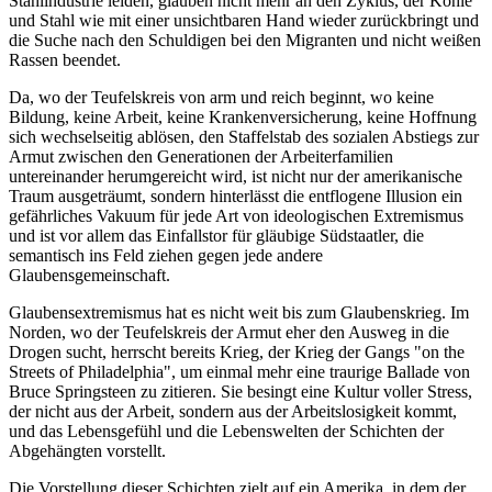
Stahlindustrie leiden, glauben nicht mehr an den Zyklus, der Kohle
und Stahl wie mit einer unsichtbaren Hand wieder zurückbringt und
die Suche nach den Schuldigen bei den Migranten und nicht weißen
Rassen beendet.
Da, wo der Teufelskreis von arm und reich beginnt, wo keine
Bildung, keine Arbeit, keine Krankenversicherung, keine Hoffnung
sich wechselseitig ablösen, den Staffelstab des sozialen Abstiegs zur
Armut zwischen den Generationen der Arbeiterfamilien
untereinander herumgereicht wird, ist nicht nur der amerikanische
Traum ausgeträumt, sondern hinterlässt die entflogene Illusion ein
gefährliches Vakuum für jede Art von ideologischen Extremismus
und ist vor allem das Einfallstor für gläubige Südstaatler, die
semantisch ins Feld ziehen gegen jede andere
Glaubensgemeinschaft.
Glaubensextremismus hat es nicht weit bis zum Glaubenskrieg. Im
Norden, wo der Teufelskreis der Armut eher den Ausweg in die
Drogen sucht, herrscht bereits Krieg, der Krieg der Gangs "on the
Streets of Philadelphia", um einmal mehr eine traurige Ballade von
Bruce Springsteen zu zitieren. Sie besingt eine Kultur voller Stress,
der nicht aus der Arbeit, sondern aus der Arbeitslosigkeit kommt,
und das Lebensgefühl und die Lebenswelten der Schichten der
Abgehängten vorstellt.
Die Vorstellung dieser Schichten zielt auf ein Amerika, in dem der