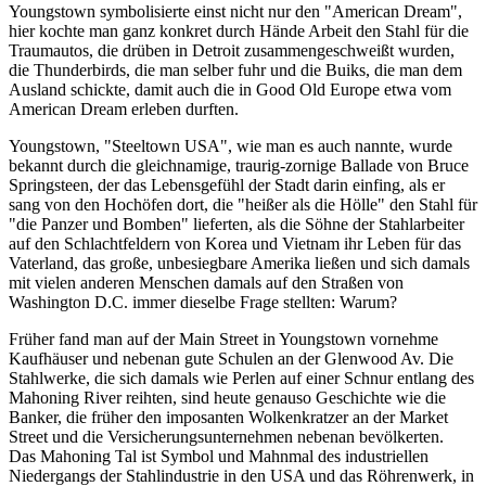
Youngstown symbolisierte einst nicht nur den "American Dream",
hier kochte man ganz konkret durch Hände Arbeit den Stahl für die
Traumautos, die drüben in Detroit zusammengeschweißt wurden,
die Thunderbirds, die man selber fuhr und die Buiks, die man dem
Ausland schickte, damit auch die in Good Old Europe etwa vom
American Dream erleben durften.
Youngstown, "Steeltown USA", wie man es auch nannte, wurde
bekannt durch die gleichnamige, traurig-zornige Ballade von Bruce
Springsteen, der das Lebensgefühl der Stadt darin einfing, als er
sang von den Hochöfen dort, die "heißer als die Hölle" den Stahl für
"die Panzer und Bomben" lieferten, als die Söhne der Stahlarbeiter
auf den Schlachtfeldern von Korea und Vietnam ihr Leben für das
Vaterland, das große, unbesiegbare Amerika ließen und sich damals
mit vielen anderen Menschen damals auf den Straßen von
Washington D.C. immer dieselbe Frage stellten: Warum?
Früher fand man auf der Main Street in Youngstown vornehme
Kaufhäuser und nebenan gute Schulen an der Glenwood Av. Die
Stahlwerke, die sich damals wie Perlen auf einer Schnur entlang des
Mahoning River reihten, sind heute genauso Geschichte wie die
Banker, die früher den imposanten Wolkenkratzer an der Market
Street und die Versicherungsunternehmen nebenan bevölkerten.
Das Mahoning Tal ist Symbol und Mahnmal des industriellen
Niedergangs der Stahlindustrie in den USA und das Röhrenwerk, in