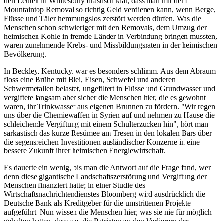
den Leuten in Whitesbury drastisch klar, dass man mit dem
Mountaintop Removal so richtig Geld verdienen kann, wenn Berge,
Flüsse und Täler hemmungslos zerstört werden dürfen. Was die
Menschen schon schwieriger mit den Removals, dem Umzug der
heimischen Kohle in fremde Länder in Verbindung bringen mussten,
waren zunehmende Krebs- und Missbildungsraten in der heimischen
Bevölkerung.
In Beckley, Kentucky, war es besonders schlimm. Aus dem Abraum
floss eine Brühe mit Blei, Eisen, Schwefel und anderen
Schwermetallen belastet, ungefiltert in Flüsse und Grundwasser und
vergiftete langsam aber sicher die Menschen hier, die es gewohnt
waren, ihr Trinkwasser aus eigenen Brunnen zu fördern. "Wir regen
uns über die Chemiewaffen in Syrien auf und nehmen zu Hause die
schleichende Vergiftung mit einem Schulterzucken hin", hört man
sarkastisch das kurze Resümee am Tresen in den lokalen Bars über
die segensreichen Investitionen ausländischer Konzerne in eine
bessere Zukunft ihrer heimischen Energiewirtschaft.
Es dauerte ein wenig, bis man die Antwort auf die Frage fand, wer
denn diese gigantische Landschaftszerstörung und Vergiftung der
Menschen finanziert hatte; in einer Studie des
Wirtschaftsnachrichtendienstes Bloomberg wird ausdrücklich die
Deutsche Bank als Kreditgeber für die umstrittenen Projekte
aufgeführt. Nun wissen die Menschen hier, was sie nie für möglich
gehalten hatten, dass sie, die Patrioten zu den Verlierern der