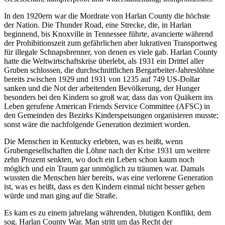
In den 1920ern war die Mordrate von Harlan County die höchste
der Nation. Die Thunder Road, eine Strecke, die, in Harlan
beginnend, bis Knoxville in Tennessee führte, avancierte während
der Prohibitionszeit zum gefährlichen aber lukrativen Transportweg
für illegale Schnapsbrenner, von denen es viele gab. Harlan County
hatte die Weltwirtschaftskrise überlebt, als 1931 ein Drittel aller
Gruben schlossen, die durchschnittlichen Bergarbeiter-Jahreslöhne
bereits zwischen 1929 und 1931 von 1235 auf 749 US-Dollar
sanken und die Not der arbeitenden Bevölkerung, der Hunger
besonders bei den Kindern so groß war, dass das von Quäkern ins
Leben gerufene American Friends Service Committee (AFSC) in
den Gemeinden des Bezirks Kinderspeisungen organisieren musste;
sonst wäre die nachfolgende Generation dezimiert worden.
Die Menschen in Kentucky erlebten, was es heißt, wenn
Grubengesellschaften die Löhne nach der Krise 1931 um weitere
zehn Prozent senkten, wo doch ein Leben schon kaum noch
möglich und ein Traum gar unmöglich zu träumen war. Damals
wussten die Menschen hier bereits, was eine verlorene Generation
ist, was es heißt, dass es den Kindern einmal nicht besser gehen
würde und man ging auf die Straße.
Es kam es zu einem jahrelang währenden, blutigen Konflikt, dem
sog. Harlan County War. Man stritt um das Recht der