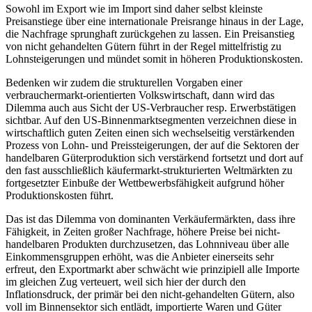
Sowohl im Export wie im Import sind daher selbst kleinste
Preisanstiege über eine internationale Preisrange hinaus in der Lage,
die Nachfrage sprunghaft zurückgehen zu lassen. Ein Preisanstieg
von nicht gehandelten Gütern führt in der Regel mittelfristig zu
Lohnsteigerungen und mündet somit in höheren Produktionskosten.
Bedenken wir zudem die strukturellen Vorgaben einer
verbrauchermarkt-orientierten Volkswirtschaft, dann wird das
Dilemma auch aus Sicht der US-Verbraucher resp. Erwerbstätigen
sichtbar. Auf den US-Binnenmarktsegmenten verzeichnen diese in
wirtschaftlich guten Zeiten einen sich wechselseitig verstärkenden
Prozess von Lohn- und Preissteigerungen, der auf die Sektoren der
handelbaren Güterproduktion sich verstärkend fortsetzt und dort auf
den fast ausschließlich käufermarkt-strukturierten Weltmärkten zu
fortgesetzter Einbuße der Wettbewerbsfähigkeit aufgrund höher
Produktionskosten führt.
Das ist das Dilemma von dominanten Verkäufermärkten, dass ihre
Fähigkeit, in Zeiten großer Nachfrage, höhere Preise bei nicht-
handelbaren Produkten durchzusetzen, das Lohnniveau über alle
Einkommensgruppen erhöht, was die Anbieter einerseits sehr
erfreut, den Exportmarkt aber schwächt wie prinzipiell alle Importe
im gleichen Zug verteuert, weil sich hier der durch den
Inflationsdruck, der primär bei den nicht-gehandelten Gütern, also
voll im Binnensektor sich entlädt, importierte Waren und Güter