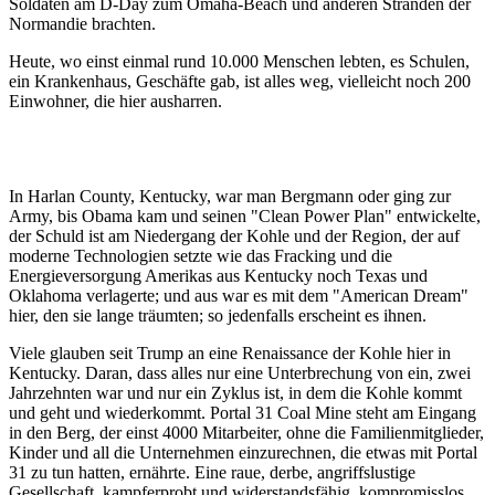
Soldaten am D-Day zum Omaha-Beach und anderen Stränden der
Normandie brachten.
Heute, wo einst einmal rund 10.000 Menschen lebten, es Schulen,
ein Krankenhaus, Geschäfte gab, ist alles weg, vielleicht noch 200
Einwohner, die hier ausharren.
In Harlan County, Kentucky, war man Bergmann oder ging zur
Army, bis Obama kam und seinen "Clean Power Plan" entwickelte,
der Schuld ist am Niedergang der Kohle und der Region, der auf
moderne Technologien setzte wie das Fracking und die
Energieversorgung Amerikas aus Kentucky noch Texas und
Oklahoma verlagerte; und aus war es mit dem "American Dream"
hier, den sie lange träumten; so jedenfalls erscheint es ihnen.
Viele glauben seit Trump an eine Renaissance der Kohle hier in
Kentucky. Daran, dass alles nur eine Unterbrechung von ein, zwei
Jahrzehnten war und nur ein Zyklus ist, in dem die Kohle kommt
und geht und wiederkommt. Portal 31 Coal Mine steht am Eingang
in den Berg, der einst 4000 Mitarbeiter, ohne die Familienmitglieder,
Kinder und all die Unternehmen einzurechnen, die etwas mit Portal
31 zu tun hatten, ernährte. Eine raue, derbe, angriffslustige
Gesellschaft, kampferprobt und widerstandsfähig, kompromisslos.