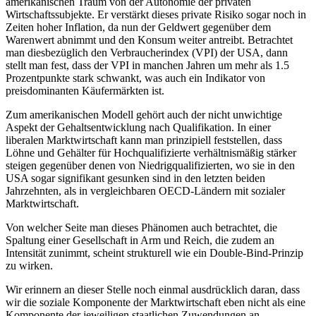
amerikanischen Traum von der Autonomie der privaten
Wirtschaftssubjekte. Er verstärkt dieses private Risiko sogar noch in
Zeiten hoher Inflation, da nun der Geldwert gegenüber dem
Warenwert abnimmt und den Konsum weiter antreibt. Betrachtet
man diesbezüglich den Verbraucherindex (VPI) der USA, dann
stellt man fest, dass der VPI in manchen Jahren um mehr als 1.5
Prozentpunkte stark schwankt, was auch ein Indikator von
preisdominanten Käufermärkten ist.
Zum amerikanischen Modell gehört auch der nicht unwichtige
Aspekt der Gehaltsentwicklung nach Qualifikation. In einer
liberalen Marktwirtschaft kann man prinzipiell feststellen, dass
Löhne und Gehälter für Hochqualifizierte verhältnismäßig stärker
steigen gegenüber denen von Niedrigqualifizierten, wo sie in den
USA sogar signifikant gesunken sind in den letzten beiden
Jahrzehnten, als in vergleichbaren OECD-Ländern mit sozialer
Marktwirtschaft.
Von welcher Seite man dieses Phänomen auch betrachtet, die
Spaltung einer Gesellschaft in Arm und Reich, die zudem an
Intensität zunimmt, scheint strukturell wie ein Double-Bind-Prinzip
zu wirken.
Wir erinnern an dieser Stelle noch einmal ausdrücklich daran, dass
wir die soziale Komponente der Marktwirtschaft eben nicht als eine
Komponente der jeweiligen staatlichen Zuwendungen an