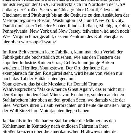
Industrieregion der USA. Er erstreckt sich im Nordosten der USA
entlang der Großen Seen von Chicago über Detroit, Cleveland,
Cincinnati und Pittsburgh bis an die Ostküste zu den Ausläufern der
Metropolregionen Boston, Washington D.C. und New York City.
Damit umfasst er Teile der Staaten Illinois, Indiana, Michigan, Ohio,
Pennsylvania, New York und New Jersey, teilweise wird auch noch
West Virginia hinzugezählt, das ein Zentrum des Kohlebergbaus
hier oben war.<sup>1</sup>
Im Rust Belt verrotten leere Fabriken, kann man dem Verfall der
Fabrikgebäude buchstäblich zusehen, wie aus den Fenstern der
kaputten Industrie-Ruinen Gras, Gebüsch und junge Birken
wuchern. Hier liegt Youngstown. Der Ort, der heute fast
exemplarisch für den Rostgürtel steht, wird heute von vielen nur
noch das Tal der Enttäuschten genannt.
Youngstown, das ist die Messlatte für Donald Trumps
Wahlversprechen: "Make America Great Again", das er nicht nur
den Kumpel in den Coal Mines von Kentucky, sondern auch den
Stahlarbeitern hier oben an den großen Seen, wo damals viele der
Steel Workers ihren Urlaub verbrachten und heute die smarten Jungs
der Wall Street ihre Motorjachten liegen haben.
Ja, damals trafen die harten Stahlarbeiter die Männer aus den
Kohleminen in Kentucky nach endlosen Fahrten in ihren
Straßenkreuzern über die amerikanischen Highways unter der