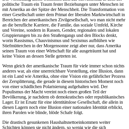
politische Traum ein Traum fester Beziehungen unter Menschen ist
mit Amerika an der Spitze der Menschheit. Die Transformation von
einer Gesellschaft unter dem Primat der liberalen Marktwirtschaft in
Bereichen der amerikanischen Zivilgesellschaft, wo man nicht mehr
an die berufliche Karriere, die Familie, das soziale Umfeld, Kirche
und Vereine, sondern in Rassen, Gender, regionalen und lokalen
Gruppierungen bis zu den Straßengangs und den Blocks denkt,
worin Rassismus, Chauvinismus und Sexismus aufblühen wie
Stiefmütterchen in der Morgensonne zeigt aber nur, dass Amerika
seinen Traum von einer Wirtschaft für alle ausgeträumt hat und
keine Vision an dessen Stelle getreten ist.
Wenn gleich der amerikanische Traum für viele immer schon nichts
anderes war, als eine unerreichbare Vorstellung, eine Illusion, dann
ist ein Land wie Amerika, ohne eine Vision ein gefährlicher Prozess
der Zersplitterung, die gerade in diesem historischen Moment noch
von einer schädlichen Polarisierung aufgehalten wird. Der
Populismus der Macht vereint noch einen großen Teil der
Bevölkerung, je nachdem ob demokratisches oder republikanisches
Lager. Er ist Ersatz für eine identitätslose Gesellschaft, die allein in
diesen Lagern noch eine Illusion einer nationalen Identität erblickt,
ihren Parolen wie blinde, blöde Schafe folgt.
Die drastisch gesunkenen Haushaltsnettoeinkommen weiter
Schichten können sie nicht ändern, so wenig wie die sich