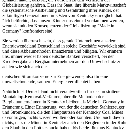
Globalisierung gehören. Dass ihr Staat, ihre liberale Marktwirtschaft
die systematische Ausbeutung und Gefährdung ihrer Kinder, der
zukünftigen Generationen im Osten von Kentucky ermöglicht hat.
"Ich befürchte, dass unsere Kinder uns einmal verdammen werden,
wenn sie mit den Konsequenzen der Globalisierung "Made in
Germany" konfrontiert sind.
Sie werden überrascht sein, dass gerade Unternehmen aus dem
Energiewendeland Deutschland in solche Geschäfte verwickelt sind
und diese Abbaumethoden finanzierten und billigten. Wir erinnern
uns, immer wieder haben deutsche Banken versichert, bei der
Kreditvergabe an Bergbauunternehmen auf den Umweltschutz zu
achten wie sich auch die
deutschen Stromkonzerne zur Energiewende, also für eine
umweltschonende, saubere Energie verpflichtet haben.
Natürlich ist Deutschland nicht verantwortlich für das umstrittene
Moutaintop-Removal-Verfahren, aber die Methoden der
Bergbauunternehmen in Kentucky bleiben als Made in Germany in
Erinnerung. Einer Erinnerung, von der die deutschen Stahlerzeuger
und Stromkunden, die den Hauptnutzen der Kentucky Coal Mines
davontrugen, nichts wissen wollten oder konnten. Und auch davon
nichts, dass die Minen in Kentucky auch den Bergleuten in der Ruhr
den Staub in den Pott gespuckt haben, bis beide, Jim aus Kentucky