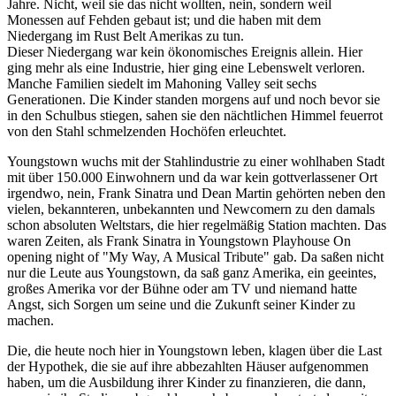
Jahre. Nicht, weil sie das nicht wollten, nein, sondern weil
Monessen auf Fehden gebaut ist; und die haben mit dem
Niedergang im Rust Belt Amerikas zu tun.
Dieser Niedergang war kein ökonomisches Ereignis allein. Hier
ging mehr als eine Industrie, hier ging eine Lebenswelt verloren.
Manche Familien siedelt im Mahoning Valley seit sechs
Generationen. Die Kinder standen morgens auf und noch bevor sie
in den Schulbus stiegen, sahen sie den nächtlichen Himmel feuerrot
von den Stahl schmelzenden Hochöfen erleuchtet.
Youngstown wuchs mit der Stahlindustrie zu einer wohlhaben Stadt
mit über 150.000 Einwohnern und da war kein gottverlassener Ort
irgendwo, nein, Frank Sinatra und Dean Martin gehörten neben den
vielen, bekannteren, unbekannten und Newcomern zu den damals
schon absoluten Weltstars, die hier regelmäßig Station machten.
Das
waren Zeiten, als Frank Sinatra in Youngstown Playhouse On
opening night of "My Way, A Musical Tribute" gab.
Da saßen nicht
nur die Leute aus Youngstown, da saß ganz Amerika, ein geeintes,
großes Amerika vor der Bühne oder am TV und niemand hatte
Angst, sich Sorgen um seine und die Zukunft seiner Kinder zu
machen.
Die, die heute noch hier in Youngstown leben, klagen über die Last
der Hypothek, die sie auf ihre abbezahlten Häuser aufgenommen
haben, um die Ausbildung ihrer Kinder zu finanzieren, die dann,