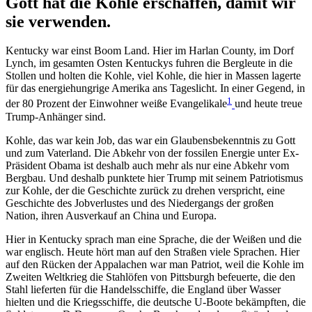
Gott hat die Kohle erschaffen, damit wir
sie verwenden.
Kentucky war einst Boom Land. Hier im Harlan County, im Dorf
Lynch, im gesamten Osten Kentuckys fuhren die Bergleute in die
Stollen und holten die Kohle, viel Kohle, die hier in Massen lagerte
für das energiehungrige Amerika ans Tageslicht. In einer Gegend, in
1
der 80 Prozent der Einwohner weiße Evangelikale
und heute treue
Trump-Anhänger sind.
Kohle, das war kein Job, das war ein Glaubensbekenntnis zu Gott
und zum Vaterland. Die Abkehr von der fossilen Energie unter Ex-
Präsident Obama ist deshalb auch mehr als nur eine Abkehr vom
Bergbau. Und deshalb punktete hier Trump mit seinem Patriotismus
zur Kohle, der die Geschichte zurück zu drehen verspricht, eine
Geschichte des Jobverlustes und des Niedergangs der großen
Nation, ihren Ausverkauf an China und Europa.
Hier in Kentucky sprach man eine Sprache, die der Weißen und die
war englisch. Heute hört man auf den Straßen viele Sprachen. Hier
auf den Rücken der Appalachen war man Patriot, weil die Kohle im
Zweiten Weltkrieg die Stahlöfen von Pittsburgh befeuerte, die den
Stahl lieferten für die Handelsschiffe, die England über Wasser
hielten und die Kriegsschiffe, die deutsche U-Boote bekämpften, die