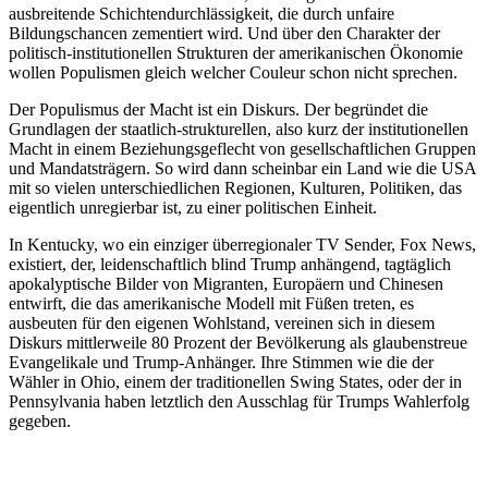
ausbreitende Schichtendurchlässigkeit, die durch unfaire
Bildungschancen zementiert wird. Und über den Charakter der
politisch-institutionellen Strukturen der amerikanischen Ökonomie
wollen Populismen gleich welcher Couleur schon nicht sprechen.
Der Populismus der Macht ist ein Diskurs. Der begründet die
Grundlagen der staatlich-strukturellen, also kurz der institutionellen
Macht in einem Beziehungsgeflecht von gesellschaftlichen Gruppen
und Mandatsträgern. So wird dann scheinbar ein Land wie die USA
mit so vielen unterschiedlichen Regionen, Kulturen, Politiken, das
eigentlich unregierbar ist, zu einer politischen Einheit.
In Kentucky, wo ein einziger überregionaler TV Sender, Fox News,
existiert, der, leidenschaftlich blind Trump anhängend, tagtäglich
apokalyptische Bilder von Migranten, Europäern und Chinesen
entwirft, die das amerikanische Modell mit Füßen treten, es
ausbeuten für den eigenen Wohlstand, vereinen sich in diesem
Diskurs mittlerweile 80 Prozent der Bevölkerung als glaubenstreue
Evangelikale und Trump-Anhänger. Ihre Stimmen wie die der
Wähler in Ohio, einem der traditionellen Swing States, oder der in
Pennsylvania haben letztlich den Ausschlag für Trumps Wahlerfolg
gegeben.