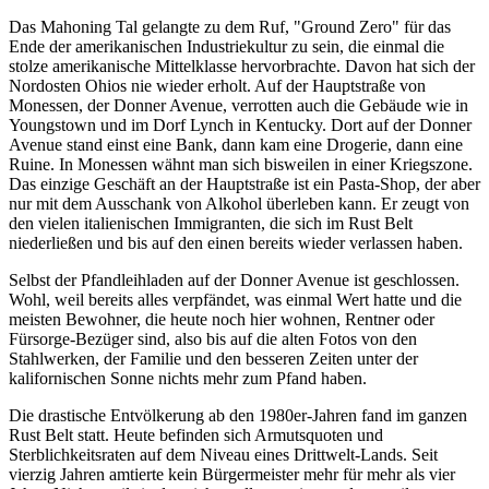
Das Mahoning Tal gelangte zu dem Ruf, "Ground Zero" für das
Ende der amerikanischen Industriekultur zu sein, die einmal die
stolze amerikanische Mittelklasse hervorbrachte. Davon hat sich der
Nordosten Ohios nie wieder erholt. Auf der Hauptstraße von
Monessen, der Donner Avenue, verrotten auch die Gebäude wie in
Youngstown und im Dorf Lynch in Kentucky. Dort auf der Donner
Avenue stand einst eine Bank, dann kam eine Drogerie, dann eine
Ruine. In Monessen wähnt man sich bisweilen in einer Kriegszone.
Das einzige Geschäft an der Hauptstraße ist ein Pasta-Shop, der aber
nur mit dem Ausschank von Alkohol überleben kann. Er zeugt von
den vielen italienischen Immigranten, die sich im Rust Belt
niederließen und bis auf den einen bereits wieder verlassen haben.
Selbst der Pfandleihladen auf der Donner Avenue ist geschlossen.
Wohl, weil bereits alles verpfändet, was einmal Wert hatte und die
meisten Bewohner, die heute noch hier wohnen, Rentner oder
Fürsorge-Bezüger sind, also bis auf die alten Fotos von den
Stahlwerken, der Familie und den besseren Zeiten unter der
kalifornischen Sonne nichts mehr zum Pfand haben.
Die drastische Entvölkerung ab den 1980er-Jahren fand im ganzen
Rust Belt statt. Heute befinden sich Armutsquoten und
Sterblichkeitsraten auf dem Niveau eines Drittwelt-Lands. Seit
vierzig Jahren amtierte kein Bürgermeister mehr für mehr als vier