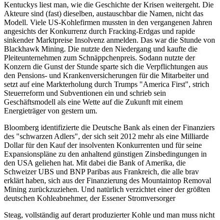
Kentuckys liest man, wie die Geschichte der Krisen weitergeht. Die
Akteure sind (fast) dieselben, austauschbar die Namen, nicht das
Modell. Viele US-Kohlefirmen mussten in den vergangenen Jahren
angesichts der Konkurrenz durch Fracking-Erdgas und rapide
sinkender Marktpreise Insolvenz anmelden. Das war die Stunde von
Blackhawk Mining. Die nutzte den Niedergang und kaufte die
Pleiteunternehmen zum Schnäppchenpreis. Sodann nutzte der
Konzern die Gunst der Stunde sparte sich die Verpflichtungen aus
den Pensions- und Krankenversicherungen für die Mitarbeiter und
setzt auf eine Markterholung durch Trumps "America First", strich
Steuerreform und Subventionen ein und schrieb sein
Geschäftsmodell als eine Wette auf die Zukunft mit einem
Energieträger von gestern um.
Bloomberg identifizierte die Deutsche Bank als einen der Finanziers
des "schwarzen Adlers", der sich seit 2012 mehr als eine Milliarde
Dollar für den Kauf der insolventen Konkurrenten und für seine
Expansionspläne zu den anhaltend günstigen Zinsbedingungen in
den USA geliehen hat. Mit dabei die Bank of Amerika, die
Schweizer UBS und BNP Paribas aus Frankreich, die alle brav
erklärt haben, sich aus der Finanzierung des Mountaintop Removal
Mining zurückzuziehen. Und natürlich verzichtet einer der größten
deutschen Kohleabnehmer, der Essener Stromversorger
Steag, vollständig auf derart produzierter Kohle und man muss nicht