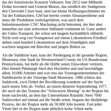
das der französische Konzern Vallourec Star 2012 eine Milliarde
Dollar investiert und General Motors, das nördlich der Stadtgrenze
den Chevrolet Cruze baut, sind nur kleine Hoffnungsschimmer im
Tal der Enttäuschten. GM hat bereits wieder Absatzprobleme und
muss die Produktion zurückgefahren, was auch dem
Industrieausrüster CNC Machining nicht bekommt, der hier aber
immerhin nur zum zeitweisen Stillstand verdammt ist. Ganz anders
der Güter-Transport, der schon seit langem buchstäblich stillsteht.
Nicht weit weg von Youngstown auf einem Lokomotiven-Friedhof
stehen rund hundert Lokomotiven auf dem Abstellgleis und
wachsen langsam mit Büschen und jungen Birken zu.
Als die Stahlkrise kam, kam der Niedergang in die gesamte Region.
Monessen, eine Stadt im Westmoreland County im US-Bundesstaat
Pennsylvania, hat mehr als die Hälfte seiner Einwohner verloren.
Hier betrieb Pittsburgh Steel drei Hochöfen und und beschäftigte
allein 10.000 Arbeiter und war eins das Vorzeigeunternehmen der
Stahlbranche in der Vorzeige-Stadt Monessen. 1986 schloss das
Stahlwerk, zwei Drittel der Bevölkerung wanderte auf der Suche
nach neuen Jobs ab. Vorher, an einem düsteren Septembertag 1977,
der auch als das Trauma des "Schwarzen Montag" in der Region bis
heute nachwirkt, an dem das Unternehmen Republic Steel 7000
Stahlwerker auf einmal auf die Straße setzte, begann der fünfjährige
Prozess, der der Region mehr als 50.000 Jobs kostete. Fast jeder
Vierte hier in der Region hatte plötzlich keine Arbeit mehr.