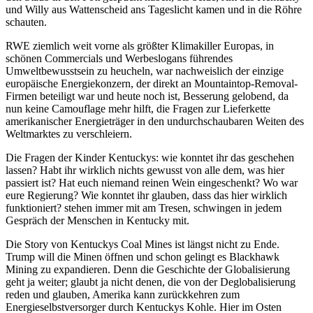
und Willy aus Wattenscheid ans Tageslicht kamen und in die Röhre
schauten.
RWE ziemlich weit vorne als größter Klimakiller Europas, in
schönen Commercials und Werbeslogans führendes
Umweltbewusstsein zu heucheln, war nachweislich der einzige
europäische Energiekonzern, der direkt an Mountaintop-Removal-
Firmen beteiligt war und heute noch ist, Besserung gelobend, da
nun keine Camouflage mehr hilft, die Fragen zur Lieferkette
amerikanischer Energieträger in den undurchschaubaren Weiten des
Weltmarktes zu verschleiern.
Die Fragen der Kinder Kentuckys: wie konntet ihr das geschehen
lassen? Habt ihr wirklich nichts gewusst von alle dem, was hier
passiert ist? Hat euch niemand reinen Wein eingeschenkt? Wo war
eure Regierung? Wie konntet ihr glauben, dass das hier wirklich
funktioniert? stehen immer mit am Tresen, schwingen in jedem
Gespräch der Menschen in Kentucky mit.
Die Story von Kentuckys Coal Mines ist längst nicht zu Ende.
Trump will die Minen öffnen und schon gelingt es Blackhawk
Mining zu expandieren. Denn die Geschichte der Globalisierung
geht ja weiter; glaubt ja nicht denen, die von der Deglobalisierung
reden und glauben, Amerika kann zurückkehren zum
Energieselbstversorger durch Kentuckys Kohle. Hier im Osten