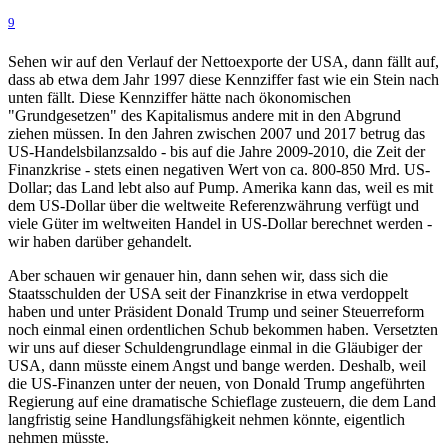
9
Sehen wir auf den Verlauf der Nettoexporte der USA, dann fällt auf,
dass ab etwa dem Jahr 1997 diese Kennziffer fast wie ein Stein nach
unten fällt. Diese Kennziffer hätte nach ökonomischen
"Grundgesetzen" des Kapitalismus andere mit in den Abgrund
ziehen müssen. In den Jahren zwischen 2007 und 2017 betrug das
US-Handelsbilanzsaldo - bis auf die Jahre 2009-2010, die Zeit der
Finanzkrise - stets einen negativen Wert von ca. 800-850 Mrd. US-
Dollar; das Land lebt also auf Pump. Amerika kann das, weil es mit
dem US-Dollar über die weltweite Referenzwährung verfügt und
viele Güter im weltweiten Handel in US-Dollar berechnet werden -
wir haben darüber gehandelt.
Aber schauen wir genauer hin, dann sehen wir, dass sich die
Staatsschulden der USA seit der Finanzkrise in etwa verdoppelt
haben und unter Präsident Donald Trump und seiner Steuerreform
noch einmal einen ordentlichen Schub bekommen haben. Versetzten
wir uns auf dieser Schuldengrundlage einmal in die Gläubiger der
USA, dann müsste einem Angst und bange werden. Deshalb, weil
die US-Finanzen unter der neuen, von Donald Trump angeführten
Regierung auf eine dramatische Schieflage zusteuern, die dem Land
langfristig seine Handlungsfähigkeit nehmen könnte, eigentlich
nehmen müsste.