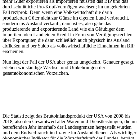
mehr Güter exportieren als importieren müssten das BIP und das
durchschnittliche Pro-Kopf-Vermögen wachsen; im umgekehrten
Fall reziprok. Denn wenn eine Volkswirtschaft die darin
produzierten Güter nicht zur Gänze im eigenen Land verbraucht,
sondern ins Ausland verkauft, dann ist es, also gäbe das
produzierende und exportierende Land wie ein Gläubiger dem
importierenden Land einen Kredit in Form von Verfügungsrechten
über Exportgüter, die dann schließlich auch physisch ins Ausland
abfließen und per Saldo als volkswirtschaftliche Einnahmen im BIP
erscheinen.
Nun liegt der Fall der USA aber genau umgekehrt. Genauer gesagt,
erleben wir ständige Wechsel und Umkehrungen der
gesamtökonomischen Vorzeichen.
Die Statisti zeigt das Bruttoinlandsprodukt der USA von 2008 bis
2018, also den Gesamtwert aller Waren und Dienstleistungen, die im
betreffenden Jahr innerhalb der Landesgrenzen hergestellt wurden
und dem Endverbrauch im In- wie im Ausland dienen. Als wichtiger
ökonomischer Indikator für die Wirtschaftskraft des Landes, beträgt