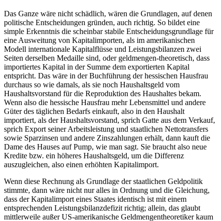
Das Ganze wäre nicht schädlich, wären die Grundlagen, auf denen
politische Entscheidungen gründen, auch richtig. So bildet eine
simple Erkenntnis die scheinbar stabile Entscheidungsgrundlage für
eine Ausweitung von Kapitalimporten, als im amerikanischen
Modell internationale Kapitalflüsse und Leistungsbilanzen zwei
Seiten derselben Medaille sind, oder geldmengen-theoretisch, dass
importiertes Kapital in der Summe dem exportierten Kapital
entspricht. Das wäre in der Buchführung der hessischen Hausfrau
durchaus so wie damals, als sie noch Haushaltsgeld vom
Haushaltsvorstand für die Reproduktion des Haushaltes bekam.
Wenn also die hessische Hausfrau mehr Lebensmittel und andere
Güter des täglichen Bedarfs einkauft, also in den Haushalt
importiert, als der Haushaltsvorstand, sprich Gatte aus dem Verkauf,
sprich Export seiner Arbeitsleistung und staatlichen Nettotransfers
sowie Sparzinsen und andere Zinszahlungen erhält, dann kauft die
Dame des Hauses auf Pump, wie man sagt. Sie braucht also neue
Kredite bzw. ein höheres Haushaltsgeld, um die Differenz
auszugleichen, also einen erhöhten Kapitalimport.
Wenn diese Rechnung als Grundlage der staatlichen Geldpolitik
stimmte, dann wäre nicht nur alles in Ordnung und die Gleichung,
dass der Kapitalimport eines Staates identisch ist mit einem
entsprechenden Leistungsbilanzdefizit richtig; allein, das glaubt
mittlerweile außer US-amerikanische Geldmengentheoretiker kaum