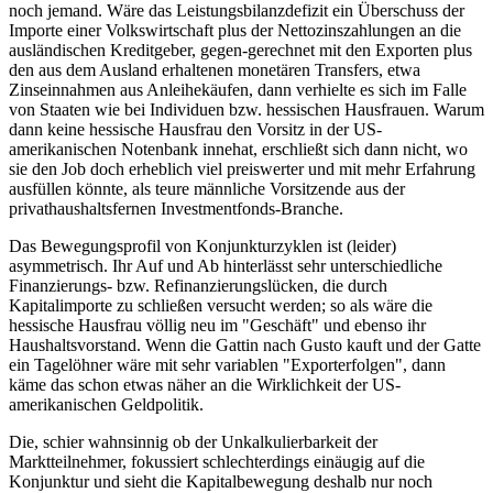
noch jemand. Wäre das Leistungsbilanzdefizit ein Überschuss der
Importe einer Volkswirtschaft plus der Nettozinszahlungen an die
ausländischen Kreditgeber, gegen-gerechnet mit den Exporten plus
den aus dem Ausland erhaltenen monetären Transfers, etwa
Zinseinnahmen aus Anleihekäufen, dann verhielte es sich im Falle
von Staaten wie bei Individuen bzw. hessischen Hausfrauen. Warum
dann keine hessische Hausfrau den Vorsitz in der US-
amerikanischen Notenbank innehat, erschließt sich dann nicht, wo
sie den Job doch erheblich viel preiswerter und mit mehr Erfahrung
ausfüllen könnte, als teure männliche Vorsitzende aus der
privathaushaltsfernen Investmentfonds-Branche.
Das Bewegungsprofil von Konjunkturzyklen ist (leider)
asymmetrisch. Ihr Auf und Ab hinterlässt sehr unterschiedliche
Finanzierungs- bzw. Refinanzierungslücken, die durch
Kapitalimporte zu schließen versucht werden; so als wäre die
hessische Hausfrau völlig neu im "Geschäft" und ebenso ihr
Haushaltsvorstand. Wenn die Gattin nach Gusto kauft und der Gatte
ein Tagelöhner wäre mit sehr variablen "Exporterfolgen", dann
käme das schon etwas näher an die Wirklichkeit der US-
amerikanischen Geldpolitik.
Die, schier wahnsinnig ob der Unkalkulierbarkeit der
Marktteilnehmer, fokussiert schlechterdings einäugig auf die
Konjunktur und sieht die Kapitalbewegung deshalb nur noch