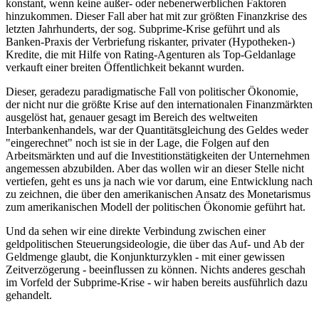
konstant, wenn keine außer- oder nebenerwerblichen Faktoren
hinzukommen. Dieser Fall aber hat mit zur größten Finanzkrise des
letzten Jahrhunderts, der sog. Subprime-Krise geführt und als
Banken-Praxis der Verbriefung riskanter, privater (Hypotheken-)
Kredite, die mit Hilfe von Rating-Agenturen als Top-Geldanlage
verkauft einer breiten Öffentlichkeit bekannt wurden.
Dieser, geradezu paradigmatische Fall von politischer Ökonomie,
der nicht nur die größte Krise auf den internationalen Finanzmärkten
ausgelöst hat, genauer gesagt im Bereich des weltweiten
Interbankenhandels, war der Quantitätsgleichung des Geldes weder
"eingerechnet" noch ist sie in der Lage, die Folgen auf den
Arbeitsmärkten und auf die Investitionstätigkeiten der Unternehmen
angemessen abzubilden. Aber das wollen wir an dieser Stelle nicht
vertiefen, geht es uns ja nach wie vor darum, eine Entwicklung nach
zu zeichnen, die über den amerikanischen Ansatz des Monetarismus
zum amerikanischen Modell der politischen Ökonomie geführt hat.
Und da sehen wir eine direkte Verbindung zwischen einer
geldpolitischen Steuerungsideologie, die über das Auf- und Ab der
Geldmenge glaubt, die Konjunkturzyklen - mit einer gewissen
Zeitverzögerung - beeinflussen zu können. Nichts anderes geschah
im Vorfeld der Subprime-Krise - wir haben bereits ausführlich dazu
gehandelt.