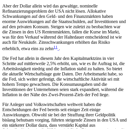
Aber der Dollar allein wird das gewaltige, nominelle
Refinanzierungsproblem der USA nicht lösen. Allokative
Schwankungen auf den Geld- und den Finanzmärkten haben
enorme Auswirkungen auf die Staatsschulden, auf Investitionen und
auf den privaten Konsum. Steigen wie zuletzt zu beobachten war
die Zinsen in den US Rentenmärkten, fallen die Kurse im Markt,
was für den Verkauf während der Haltedauer entscheidend ist wie
auch für Neukäufe. Zinsschwankungen erhöhen das Risiko
11
erheblich, etwa eins zu zehn
.
Die Fed hat allein in diesem Jahr den Kapitalmarktzins in vier
Schritte auf mittlerweile 2,5% erhöht, um, wie es ihr Auftrag ist, die
Arbeitslosigkeit niedrig und die Inflation stabil zu halten. So bietet
die aktuelle Wirtschaftslage gute Daten. Der Arbeitsmarkt habe, so
die Fed, sich weiter gefestigt, die wirtschaftliche Aktivität sei mit
hohem Tempo gewachsen. Die Konsumausgaben und die
Investitionen der Unternehmen seien stark expandiert, während die
Inflation in der Nähe des Zwei-Prozent-Ziels der Fed liege.
Für Anleger und Volkswirtschaften weltweit haben die
Entscheidungen der Fed bereits seit einiger Zeit einige
Auswirkungen. Obwohl sie bei der Straffung ihrer Geldpolitik
bislang behutsam vorging, führten steigende Zinsen in den USA und
ein stärkerer Dollar dazu, dass verstärkt Kapital aus