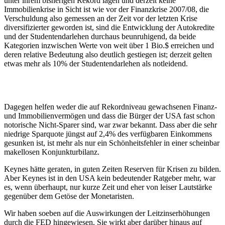
unter ihrem bisherigen Rekord lagen und derzeit keine
Immobilienkrise in Sicht ist wie vor der Finanzkrise 2007/08, die
Verschuldung also gemessen an der Zeit vor der letzten Krise
diversifizierter geworden ist, sind die Entwicklung der Autokredite
und der Studentendarlehen durchaus beunruhigend, da beide
Kategorien inzwischen Werte von weit über 1 Bio.$ erreichen und
deren relative Bedeutung also deutlich gestiegen ist; derzeit gelten
etwas mehr als 10% der Studentendarlehen als notleidend.
Dagegen helfen weder die auf Rekordniveau gewachsenen Finanz-
und Immobilienvermögen und dass die Bürger der USA fast schon
notorische Nicht-Sparer sind, war zwar bekannt. Dass aber die sehr
niedrige Sparquote jüngst auf 2,4% des verfügbaren Einkommens
gesunken ist, ist mehr als nur ein Schönheitsfehler in einer scheinbar
makellosen Konjunkturbilanz.
Keynes hätte geraten, in guten Zeiten Reserven für Krisen zu bilden.
Aber Keynes ist in den USA kein bedeutender Ratgeber mehr, war
es, wenn überhaupt, nur kurze Zeit und eher von leiser Lautstärke
gegenüber dem Getöse der Monetaristen.
Wir haben soeben auf die Auswirkungen der Leitzinserhöhungen
durch die FED hingewiesen. Sie wirkt aber darüber hinaus auf