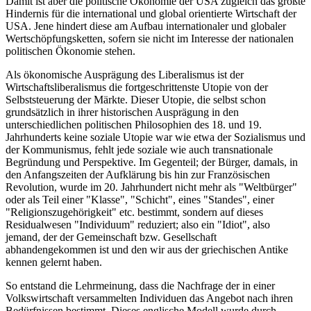
Damit ist aber die politische Ökonomie der USA zugleich das größte
Hindernis für die international und global orientierte Wirtschaft der
USA. Jene hindert diese am Aufbau internationaler und globaler
Wertschöpfungsketten, sofern sie nicht im Interesse der nationalen
politischen Ökonomie stehen.
Als ökonomische Ausprägung des Liberalismus ist der
Wirtschaftsliberalismus die fortgeschrittenste Utopie von der
Selbststeuerung der Märkte. Dieser Utopie, die selbst schon
grundsätzlich in ihrer historischen Ausprägung in den
unterschiedlichen politischen Philosophien des 18. und 19.
Jahrhunderts keine soziale Utopie war wie etwa der Sozialismus und
der Kommunismus, fehlt jede soziale wie auch transnationale
Begründung und Perspektive. Im Gegenteil; der Bürger, damals, in
den Anfangszeiten der Aufklärung bis hin zur Französischen
Revolution, wurde im 20. Jahrhundert nicht mehr als "Weltbürger"
oder als Teil einer "Klasse", "Schicht", eines "Standes", einer
"Religionszugehörigkeit" etc. bestimmt, sondern auf dieses
Residualwesen "Individuum" reduziert; also ein "Idiot", also
jemand, der der Gemeinschaft bzw. Gesellschaft
abhandengekommen ist und den wir aus der griechischen Antike
kennen gelernt haben.
So entstand die Lehrmeinung, dass die Nachfrage der in einer
Volkswirtschaft versammelten Individuen das Angebot nach ihren
Bedürfnissen bestimmt. Dieses englische Modell wurde durch