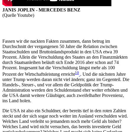
JANIS JOPLIN - MERCEDES BENZ
(Quelle Youtube)
Fassen wir die nackten Fakten zusammen, dann betrug im
Durchschnitt der vergangenen 50 Jahre die Relation zwischen
Staatsschulden und Bruttoinlandsprodukt in den USA etwa 39
Prozent. Allein die Verschuldung des Staates an den Finanzmärkten
durch Staatsanleihen beläuft sich Ende 2016 aber schon auf 74
Prozent. Insgesamt hat die Verschuldung längst mehr als 100
10
Prozent der Wirtschaftsleistung erreicht
. Und die nächsten Jahre
unter Trump werden daran nicht viel ändern; ganz im Gegenteil. Die
Handels-, Steuer-, und vor allem die Geldpolitik der Trump-
Administration werden den Schuldenstand eher weiter erhöhen und
die USA damit weitere Gläubiger, auch zweifelhafter Provenienz,
ins Land holen.
Die USA ist also ein Schuldner, der bereits tief in den roten Zahlen
steckt und der sich sogar noch weiter im Ausland verschulden wird.
Welches Land verleiht so jemandem noch mehr Geld als bisher?
Welches Land wird nicht versuchen, das bereits investierte Geld
zurückzubekommen? Welches Land macht sich keine Gedanken