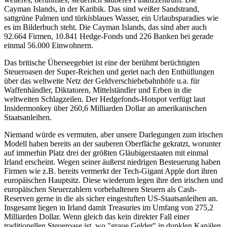
Cayman Islands, in der Karibik. Das sind weißer Sandstrand,
sattgrüne Palmen und türkisblaues Wasser, ein Urlaubsparadies wie
es im Bilderbuch steht. Die Cayman Islands, das sind aber auch
92.664 Firmen, 10.841 Hedge-Fonds und 226 Banken bei gerade
einmal 56.000 Einwohnern.
Das britische Überseegebiet ist eine der berühmt berüchtigten
Steueroasen der Super-Reichen und geriet nach den Enthüllungen
über das weltweite Netz der Geldverschiebebahnhöfe u.a. für
Waffenhändler, Diktatoren, Mittelständler und Erben in die
weltweiten Schlagzeilen. Der Hedgefonds-Hotspot verfügt laut
Insidermonkey über 260,6 Milliarden Dollar an amerikanischen
Staatsanleihen.
Niemand würde es vermuten, aber unsere Darlegungen zum irischen
Modell haben bereits an der sauberen Oberfläche gekratzt, worunter
auf immerhin Platz drei der größten Gläubigerstaaten mit einmal
Irland erscheint. Wegen seiner äußerst niedrigen Besteuerung haben
Firmen wie z.B. bereits vermerkt der Tech-Gigant Apple dort ihren
europäischen Hauptsitz. Diese wiederum legen ihre den irischen und
europäischen Steuerzahlern vorbehaltenen Steuern als Cash-
Reserven gerne in die als sicher eingestuften US-Staatsanleihen an.
Insgesamt liegen in Irland damit Treasuries im Umfang von 275,2
Milliarden Dollar. Wenn gleich das kein direkter Fall einer
traditionellen Steueroase ist, wo "graue Gelder" in dunklen Kanälen