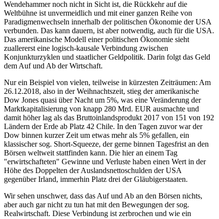
Wendehammer noch nicht in Sicht ist, die Rückkehr auf die
Weltbühne ist unvermeidlich und mit einer ganzen Reihe von
Paradigmenwechseln innerhalb der politischen Ökonomie der USA
verbunden. Das kann dauern, ist aber notwendig, auch für die USA.
Das amerikanische Modell einer politischen Ökonomie sieht
zuallererst eine logisch-kausale Verbindung zwischen
Konjunkturzyklen und staatlicher Geldpolitik. Darin folgt das Geld
dem Auf und Ab der Wirtschaft.
Nur ein Beispiel von vielen, teilweise in kürzesten Zeiträumen: Am
26.12.2018, also in der Weihnachtszeit, stieg der amerikanische
Dow Jones quasi über Nacht um 5%, was eine Veränderung der
Marktkapitalisierung von knapp 280 Mrd. EUR ausmachte und
damit höher lag als das Bruttoinlandsprodukt 2017 von 151 von 192
Ländern der Erde ab Platz 42 Chile. In den Tagen zuvor war der
Dow binnen kurzer Zeit um etwas mehr als 5% gefallen, ein
klassischer sog. Short-Squeeze, der gerne binnen Tagesfrist an den
Börsen weltweit stattfinden kann. Die hier an einem Tag
"erwirtschafteten" Gewinne und Verluste haben einen Wert in der
Höhe des Doppelten der Auslandsnettoschulden der USA
gegenüber Irland, immerhin Platz drei der Gläubigerstaaten.
Wir sehen unschwer, dass das Auf und Ab an den Börsen nichts,
aber auch gar nicht zu tun hat mit den Bewegungen der sog.
Realwirtschaft. Diese Verbindung ist zerbrochen und wie ein