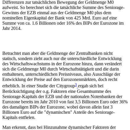
Differenzen zur tatsächlichen Bewegung der Geldmenge M0
aufweist. So berechnet sich die tatsächliche Summe des Seniorage-
Gewinns der EZB einmal aus der Geldmenge M0 plus dem
nominellen Eigenkapital der Bank von 425 Mrd. Euro auf eine
Summe von ca. 1.6 Billionen oder 16% des BIPs der Eurozone im
Jahr 2014.
Betrachtet man aber die Geldmenge der Zentralbanken nicht
statisch, sondern zieht auch nur die unterschiedliche Entwicklung
des Wirtschaftswachstums in der Eurozone hinzu, dann verändert
sich die Geldmenge M0 durch Wirtschaftstätigkeit und die darin
enthaltenen, unterschiedlichen Preisniveaus, also Ausschläge der
Entwicklung der Preise auf den Eurozonenmärkten, doch recht
3
erheblich. In einer Studie der Citygroup
ergab sich bei
Berücksichtigung der o.g. Faktoren eine Gesamtsumme des
Seniorage-Kapitals der EZB und der nationalen Notenbanken der
Eurozone bereits im Jahr 2010 von fast 3,5 Billionen Euro oder 36%
des damaligen BIPs der Eurozone, wobei davon allein fast 3
Billionen Euro auf die "dynamischen" Anteile des Seniorage-
Kapitals entfielen.
Man erkennt, dass bei Hinzunahme dynamischer Faktoren der