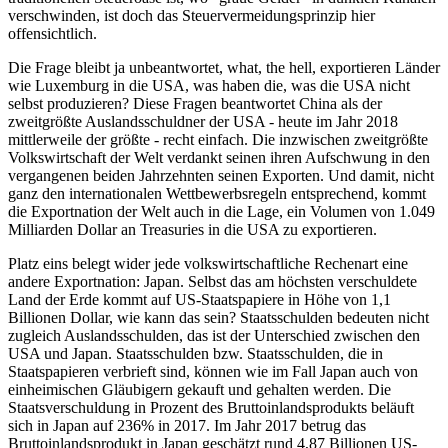
verschwinden, ist doch das Steuervermeidungsprinzip hier
offensichtlich.
Die Frage bleibt ja unbeantwortet, what, the hell, exportieren Länder
wie Luxemburg in die USA, was haben die, was die USA nicht
selbst produzieren? Diese Fragen beantwortet China als der
zweitgrößte Auslandsschuldner der USA - heute im Jahr 2018
mittlerweile der größte - recht einfach. Die inzwischen zweitgrößte
Volkswirtschaft der Welt verdankt seinen ihren Aufschwung in den
vergangenen beiden Jahrzehnten seinen Exporten. Und damit, nicht
ganz den internationalen Wettbewerbsregeln entsprechend, kommt
die Exportnation der Welt auch in die Lage, ein Volumen von 1.049
Milliarden Dollar an Treasuries in die USA zu exportieren.
Platz eins belegt wider jede volkswirtschaftliche Rechenart eine
andere Exportnation: Japan. Selbst das am höchsten verschuldete
Land der Erde kommt auf US-Staatspapiere in Höhe von 1,1
Billionen Dollar, wie kann das sein? Staatsschulden bedeuten nicht
zugleich Auslandsschulden, das ist der Unterschied zwischen den
USA und Japan. Staatsschulden bzw. Staatsschulden, die in
Staatspapieren verbrieft sind, können wie im Fall Japan auch von
einheimischen Gläubigern gekauft und gehalten werden. Die
Staatsverschuldung in Prozent des Bruttoinlandsprodukts beläuft
sich in Japan auf 236% in 2017. Im Jahr 2017 betrug das
Bruttoinlandsprodukt in Japan geschätzt rund 4,87 Billionen US-