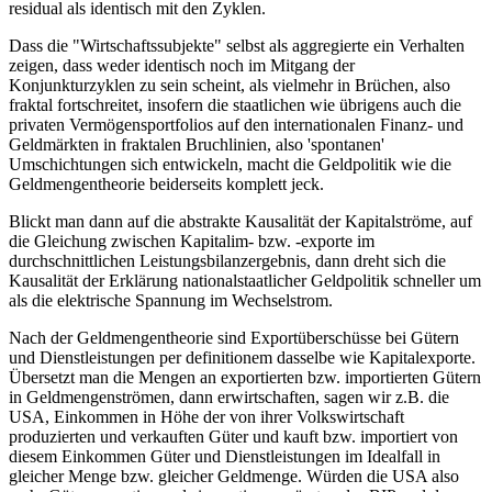
residual als identisch mit den Zyklen.
Dass die "Wirtschaftssubjekte" selbst als aggregierte ein Verhalten
zeigen, dass weder identisch noch im Mitgang der
Konjunkturzyklen zu sein scheint, als vielmehr in Brüchen, also
fraktal fortschreitet, insofern die staatlichen wie übrigens auch die
privaten Vermögensportfolios auf den internationalen Finanz- und
Geldmärkten in fraktalen Bruchlinien, also 'spontanen'
Umschichtungen sich entwickeln, macht die Geldpolitik wie die
Geldmengentheorie beiderseits komplett jeck.
Blickt man dann auf die abstrakte Kausalität der Kapitalströme, auf
die Gleichung zwischen Kapitalim- bzw. -exporte im
durchschnittlichen Leistungsbilanzergebnis, dann dreht sich die
Kausalität der Erklärung nationalstaatlicher Geldpolitik schneller um
als die elektrische Spannung im Wechselstrom.
Nach der Geldmengentheorie sind Exportüberschüsse bei Gütern
und Dienstleistungen per definitionem dasselbe wie Kapitalexporte.
Übersetzt man die Mengen an exportierten bzw. importierten Gütern
in Geldmengenströmen, dann erwirtschaften, sagen wir z.B. die
USA, Einkommen in Höhe der von ihrer Volkswirtschaft
produzierten und verkauften Güter und kauft bzw. importiert von
diesem Einkommen Güter und Dienstleistungen im Idealfall in
gleicher Menge bzw. gleicher Geldmenge. Würden die USA also