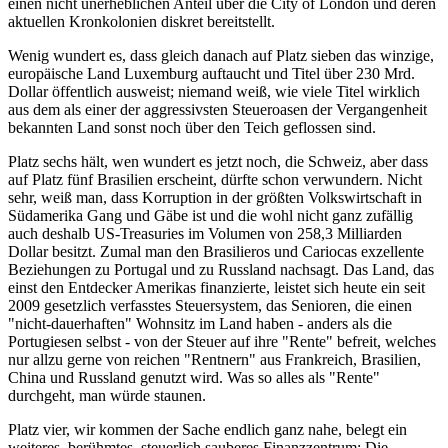
einen nicht unerheblichen Anteil über die City of London und deren
aktuellen Kronkolonien diskret bereitstellt.
Wenig wundert es, dass gleich danach auf Platz sieben das winzige,
europäische Land Luxemburg auftaucht und Titel über 230 Mrd.
Dollar öffentlich ausweist; niemand weiß, wie viele Titel wirklich
aus dem als einer der aggressivsten Steueroasen der Vergangenheit
bekannten Land sonst noch über den Teich geflossen sind.
Platz sechs hält, wen wundert es jetzt noch, die Schweiz, aber dass
auf Platz fünf Brasilien erscheint, dürfte schon verwundern. Nicht
sehr, weiß man, dass Korruption in der größten Volkswirtschaft in
Südamerika Gang und Gäbe ist und die wohl nicht ganz zufällig
auch deshalb US-Treasuries im Volumen von 258,3 Milliarden
Dollar besitzt. Zumal man den Brasilieros und Cariocas exzellente
Beziehungen zu Portugal und zu Russland nachsagt. Das Land, das
einst den Entdecker Amerikas finanzierte, leistet sich heute ein seit
2009 gesetzlich verfasstes Steuersystem, das Senioren, die einen
"nicht-dauerhaften" Wohnsitz im Land haben - anders als die
Portugiesen selbst - von der Steuer auf ihre "Rente" befreit, welches
nur allzu gerne von reichen "Rentnern" aus Frankreich, Brasilien,
China und Russland genutzt wird. Was so alles als "Rente"
durchgeht, man würde staunen.
Platz vier, wir kommen der Sache endlich ganz nahe, belegt ein
weiteres, berühmtes, steuerlich sauberes Finanzzentrum: Die