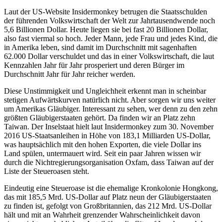
Laut der US-Website Insidermonkey betrugen die Staatsschulden
der führenden Volkswirtschaft der Welt zur Jahrtausendwende noch
5,6 Billionen Dollar. Heute liegen sie bei fast 20 Billionen Dollar,
also fast viermal so hoch. Jeder Mann, jede Frau und jedes Kind, die
in Amerika leben, sind damit im Durchschnitt mit sagenhaften
62.000 Dollar verschuldet und das in einer Volkswirtschaft, die laut
Kennzahlen Jahr für Jahr prosperiert und deren Bürger im
Durchschnitt Jahr für Jahr reicher werden.
Diese Unstimmigkeit und Ungleichheit erkennt man in scheinbar
stetigen Aufwärtskurven natürlich nicht. Aber sorgen wir uns weiter
um Amerikas Gläubiger. Interessant zu sehen, wer denn zu den zehn
größten Gläubigerstaaten gehört. Da finden wir an Platz zehn
Taiwan. Der Inselstaat hielt laut Insidermonkey zum 30. November
2016 US-Staatsanleihen in Höhe von 183,1 Milliarden US-Dollar,
was hauptsächlich mit den hohen Exporten, die viele Dollar ins
Land spülen, untermauert wird. Seit ein paar Jahren wissen wir
durch die Nichtregierungsorganisation Oxfam, dass Taiwan auf der
Liste der Steueroasen steht.
Eindeutig eine Steueroase ist die ehemalige Kronkolonie Hongkong,
das mit 185,5 Mrd. US-Dollar auf Platz neun der Gläubigerstaaten
zu finden ist, gefolgt von Großbritannien, das 212 Mrd. US-Dollar
hält und mit an Wahrheit grenzender Wahrscheinlichkeit davon