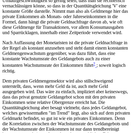
Umlaufgeschwindigkeit so gering seien, dass man sie rechnerisch
vernachlässigen könne, so dass in der Quantitätsgleichung 'V' eine
konstante Größe darstelle. Nimmt man also als Geldmenge hier das
private Einkommen als Monats- oder Jahreseinkommen in die
Formel, dann hängt die private Geldnachfrage davon ab, wie oft
diese Geldmenge für Transaktionen, vor allem Konsumausgaben
und Sparrücklagen, innerhalb einer Zeitperiode verwendet wird.
Nach Auffassung der Monetaristen ist die private Geldnachfrage in
der Regel als konstant anzusehen und steht damit einem konstanten
Geldmengenwachstum gegenüber, was dazu führt, dass eine
konstante Wachstumsrate des Geldangebots auch zu einer
7
konstanten Wachstumsrate der Einkommen führt
; soweit logisch
richtig.
Dem privaten Geldmengensektor wird also stillschweigend
unterstellt, dass, wenn mehr Geld da ist, auch mehr Geld
ausgegeben wird. Das wäre zu einfach, impliziert aber keineswegs,
dass das privat genutzte Geldangebot schon mit den privaten
Einkommen seine relative Obergrenze erreicht hat. Die
Quantitätsgleichung aber besagt vielmehr, dass jedes Geldangebot,
welches gewissermaßen "im Trend" liegt, also sich auf dem privaten
Geldmarkt befindet, so gut ist wie ein privates Einkommen. Denn
die Korrelation zwischen der Wachstumsrate des Geldangebots und
der Wachstumsrate der Einkommen ist nur dann trendbereinigt