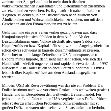
zerbrochener Spiegel auch nicht mehr durch die alten
volkswirtschaftlichen Kausalitäten und Determinismen zusammen
zu setzen und zu verstehen. Es liegt natürlich nahe, in fraktalen
'Logiken' zu denken, in den Bruchstücken nach Mustern von
Ähnlichkeiten und Wahrscheinlichkeiten zu suchen, um mit dem
Geschehen auf den Finanzmärkten mit zu halten.
Geht man wie ein paar Seiten vorher gezeigt davon aus, dass
Konjunkturzyklen sich abbilden in dem Auf und Ab der
Leistungsbilanzen einer Volkswirtschaft, also eines Saldos von
Kapitalzuflüssen bzw. Kapitalabflüssen, wird die Angelegenheit also
schon etwas schwierig in kausale Zusammenhänge zu pressen.
Betrachtet man die lange Zeitreihe der US Nettoexporte, also
Exporte minus Importe, dann sieht man sehr schön, wie sich das
Handelsbilanzdefizit ungebremst und rapide ab etwa dem Jahr 1997
ausweitete. Auf Dauer ist ein solches Defizit suboptimal. Es muss
letztlich über Kapitalzuflüsse aus dem Ausland ausgeglichen
werden.
Mit dem USD als Reservewährung war das nie ein Problem. Der
Dollar bestimmt nach wie vor einen Großteil des weltweiten (realen)
Handel und im Besonderen den weltweiten Devisenhandel. Für
jedes andere Land führt ein den USA vergleichbares Defizit früher
oder später zu erheblichen Problemen; Schwellenländer mit zu
großen Defiziten waren nicht selten von Staatsbankrotten bedroht.