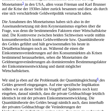
5
Monetaristen
in den USA, allen voran Frieman und Karl Brunner
auf die Krise der 1930er-Jahre zurück besannen und diese als durch
eine sich verschärfende Geldwertpolitik verursacht sahen.
Die Annahmen des Monetarismus haben sich also in der
Auseinandersetzung mit dem Keynesianismus ergeben über die
Frage, was denn die bestimmenden Faktoren einer Wirtschaftskrise
sind. Die Kontroverse zwischen beiden Sichtweisen wurde mithin
konsumtheoretisch kontra Geldwerttheorie bzw. Quantitätstheorie
des Geldes geführt und hält gewissenmaßen bis heute in
Detailbetrachtungen noch an. Während die einen die
Einkommensveränderungen auf den Konsummärkten als Krisen
bestimmend herausarbeiten, sehen die Monetaristen die
Geldmengenveränderungen als dominierenden Bestimmungsfaktor
der Einkommensentwicklung und damit möglicher
Wirtschaftskrisen.
6
Wir sind ja eben auf die Problematik der Quantitätsgleichung
des
Geldes generell eingegangen. Auf eine spezifische Implikation
sollten wir an dieser Stelle im Vorgriff auf Späteres noch kurz
eingehen, darauf nämlich, dass die private Geldnachfrage letztlich
identisch ist mit der privaten Einkommensentwicklung. Die
Quantitätstheorie des Geldes besagt nämlich auch, dass innerhalb
der privaten Geldnachfrage die Veränderungen der