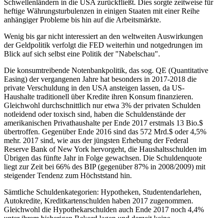
Schwellenländern in die USA zurückfließt. Dies sorgte zeitweise für
heftige Währungsturbulenzen in einigen Staaten mit einer Reihe
anhängiger Probleme bis hin auf die Arbeitsmärkte.
Wenig bis gar nicht interessiert an den weltweiten Auswirkungen
der Geldpolitik verfolgt die FED weiterhin und notgedrungen im
Blick auf sich selbst eine Politik der "Nabelschau".
Die konsumtreibende Notenbankpolitik, das sog. QE (Quantitative
Easing) der vergangenen Jahre hat besonders in 2017-2018 die
private Verschuldung in den USA ansteigen lassen, da US-
Haushalte traditionell über Kredite ihren Konsum finanzieren.
Gleichwohl durchschnittlich nur etwa 3% der privaten Schulden
notleidend oder toxisch sind, haben die Schuldenstände der
amerikanischen Privathaushalte per Ende 2017 erstmals 13 Bio.$
übertroffen. Gegenüber Ende 2016 sind das 572 Mrd.$ oder 4,5%
mehr. 2017 sind, wie aus der jüngsten Erhebung der Federal
Reserve Bank of New York hervorgeht, die Haushaltsschulden im
Übrigen das fünfte Jahr in Folge gewachsen. Die Schuldenquote
liegt zur Zeit bei 66% des BIP (gegenüber 87% in 2008/2009) mit
steigender Tendenz zum Höchststand hin.
Sämtliche Schuldenkategorien: Hypotheken, Studentendarlehen,
Autokredite, Kreditkartenschulden haben 2017 zugenommen.
Gleichwohl die Hypothekarschulden auch Ende 2017 noch 4,4%