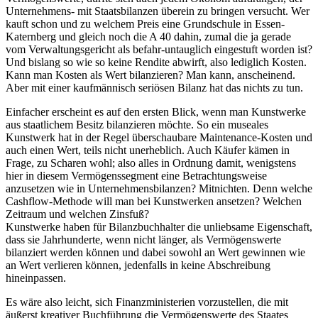
Unternehmens- mit Staatsbilanzen überein zu bringen versucht. Wer
kauft schon und zu welchem Preis eine Grundschule in Essen-
Katernberg und gleich noch die A 40 dahin, zumal die ja gerade
vom Verwaltungsgericht als befahr-untauglich eingestuft worden ist?
Und bislang so wie so keine Rendite abwirft, also lediglich Kosten.
Kann man Kosten als Wert bilanzieren? Man kann, anscheinend.
Aber mit einer kaufmännisch seriösen Bilanz hat das nichts zu tun.
Einfacher erscheint es auf den ersten Blick, wenn man Kunstwerke
aus staatlichem Besitz bilanzieren möchte. So ein museales
Kunstwerk hat in der Regel überschaubare Maintenance-Kosten und
auch einen Wert, teils nicht unerheblich. Auch Käufer kämen in
Frage, zu Scharen wohl; also alles in Ordnung damit, wenigstens
hier in diesem Vermögenssegment eine Betrachtungsweise
anzusetzen wie in Unternehmensbilanzen? Mitnichten. Denn welche
Cashflow-Methode will man bei Kunstwerken ansetzen? Welchen
Zeitraum und welchen Zinsfuß?
Kunstwerke haben für Bilanzbuchhalter die unliebsame Eigenschaft,
dass sie Jahrhunderte, wenn nicht länger, als Vermögenswerte
bilanziert werden können und dabei sowohl an Wert gewinnen wie
an Wert verlieren können, jedenfalls in keine Abschreibung
hineinpassen.
Es wäre also leicht, sich Finanzministerien vorzustellen, die mit
äußerst kreativer Buchführung die Vermögenswerte des Staates