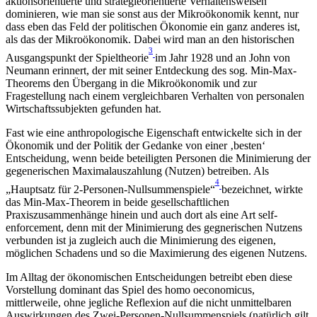
aktionsorientierte und strategieorientierte Verhaltensweisen
dominieren, wie man sie sonst aus der Mikroökonomik kennt, nur
dass eben das Feld der politischen Ökonomie ein ganz anderes ist,
als das der Mikroökonomik. Dabei wird man an den historischen
3
Ausgangspunkt der Spieltheorie
im Jahr 1928 und an John von
Neumann erinnert, der mit seiner Entdeckung des sog. Min-Max-
Theorems den Übergang in die Mikroökonomik und zur
Fragestellung nach einem vergleichbaren Verhalten von personalen
Wirtschaftssubjekten gefunden hat.
Fast wie eine anthropologische Eigenschaft entwickelte sich in der
Ökonomik und der Politik der Gedanke von einer ‚besten‘
Entscheidung, wenn beide beteiligten Personen die Minimierung der
gegenerischen Maximalauszahlung (Nutzen) betreiben. Als
4
„Hauptsatz für 2-Personen-Nullsummenspiele“
bezeichnet, wirkte
das Min-Max-Theorem in beide gesellschaftlichen
Praxiszusammenhänge hinein und auch dort als eine Art self-
enforcement, denn mit der Minimierung des gegnerischen Nutzens
verbunden ist ja zugleich auch die Minimierung des eigenen,
möglichen Schadens und so die Maximierung des eigenen Nutzens.
Im Alltag der ökonomischen Entscheidungen betreibt eben diese
Vorstellung dominant das Spiel des homo oeconomicus,
mittlerweile, ohne jegliche Reflexion auf die nicht unmittelbaren
Auswirkungen des Zwei-Personen-Nullsummenspiels (natürlich gilt