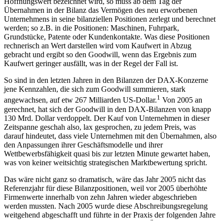
Hoffnungswert bezeichnet wird, so muss ab dem Tag der
Übernahmen in der Bilanz das Vermögen des neu erworbenen
Unternehmens in seine bilanziellen Positionen zerlegt und berechnet
werden; so z.B. in die Positionen: Maschinen, Fuhrpark,
Grundstücke, Patente oder Kundenkontakte. Was diese Positionen
rechnerisch an Wert darstellen wird vom Kaufwert in Abzug
gebracht und ergibt so den Goodwill, wenn das Ergebnis zum
Kaufwert geringer ausfällt, was in der Regel der Fall ist.
So sind in den letzten Jahren in den Bilanzen der DAX-Konzerne
jene Kennzahlen, die sich zum Goodwill summieren, stark
1
angewachsen, auf etw 267 Milliarden US-Dollar.
Von 2005 an
gerechnet, hat sich der Goodwill in den DAX-Bilanzen von knapp
130 Mrd. Dollar verdoppelt. Der Kauf von Unternehmen in dieser
Zeitspanne geschah also, lax gesprochen, zu jedem Preis, was
darauf hindeutet, dass viele Unternehmen mit den Übernahmen, also
den Anpassungen ihrer Geschäftsmodelle und ihrer
Wettbewerbsfähigkeit quasi bis zur letzten Minute gewartet haben,
was von keiner weitsichtig strategischen Marktbewertung spricht.
Das wäre nicht ganz so dramatisch, wäre das Jahr 2005 nicht das
Referenzjahr für diese Bilanzpositionen, weil vor 2005 überhöhte
Firmenwerte innerhalb von zehn Jahren wieder abgeschrieben
werden mussten. Nach 2005 wurde diese Abschreibungsregelung
weitgehend abgeschafft und führte in der Praxis der folgenden Jahre