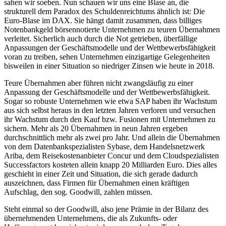
sahen wir soeben. Nun schauen wir uns eine Blase an, die
strukturell dem Paradox des Schuldenreichtums ähnlich ist: Die
Euro-Blase im DAX. Sie hängt damit zusammen, dass billiges
Notenbankgeld börsennotierte Unternehmen zu teuren Übernahmen
verleitet. Sicherlich auch durch die Not getrieben, überfällige
Anpassungen der Geschäftsmodelle und der Wettbewerbsfähigkeit
voran zu treiben, sehen Unternehmen einzigartige Gelegenheiten
bisweilen in einer Situation so niedriger Zinsen wie heute in 2018.
Teure Übernahmen aber führen nicht zwangsläufig zu einer
Anpassung der Geschäftsmodelle und der Wettbewerbsfähigkeit.
Sogar so robuste Unternehmen wie etwa SAP haben ihr Wachstum
aus sich selbst heraus in den letzten Jahren verloren und versuchen
ihr Wachstum durch den Kauf bzw. Fusionen mit Unternehmen zu
sichern. Mehr als 20 Übernahmen in neun Jahren ergeben
durchschnittlich mehr als zwei pro Jahr. Und allein die Übernahmen
von dem Datenbankspezialisten Sybase, dem Handelsnetzwerk
Ariba, dem Reisekostenanbieter Concur und dem Cloudspezialisten
Successfactors kosteten allein knapp 20 Milliarden Euro. Dies alles
geschieht in einer Zeit und Situation, die sich gerade dadurch
auszeichnen, dass Firmen für Übernahmen einen kräftigen
Aufschlag, den sog. Goodwill, zahlen müssen.
Steht einmal so der Goodwill, also jene Prämie in der Bilanz des
übernehmenden Unternehmens, die als Zukunfts- oder