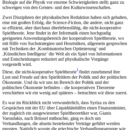
Biologie auf die Physik vor enorme Schwierigkeiten stellt; ganz zu
schweigen von den Geistes- und den Kulturwissenschaften.
Zwei Disziplinen der physikalischen Reduktion haben sich gehalten,
eine mit großen Erfolg, die Science-Fiction, die andere, nicht ganz
so effizient, aber durchaus überlebensfähig, die nicht-kooperative
Spieltheorie. Jene findet in der Informatik einen hochgradig
geeigneten Anwendungsbereich der kooperativen Spieltheorie, wo
mit Hilfe von Suchstrategien und Heuristiken, allgemein gesprochen
mit Techniken der ‚Kombinatorischen Optimierung‘ und
‚Künstlichen Intelligenz‘ die Welt als ein Spiel von Informationen
und Entscheidungen reduziert auf physikalische Vorgänge
vorgestellt wird.
1
Diese, die nicht-kooperative Spieltheorie
findet zunehmend ihre
Lust und Freude auf den Spielfeldern der Politik und der politischen
Ökonomie. Und da wir uns im Bereich der Politik und der
politischen Ökonomie befinden – die kooperativen Theoreme
verschieben wir ein wenig auf späteres – betrachten wir diese zuerst.
Es war im Rückblick nicht verwunderlich, dass Syriza zu den
Gesprächen mit der EU über Liquiditätshilfen einen Finanzminister,
der zugleich ein ausgewiesener Spieltheoretiker war, Gianis
Varoufakis, nach Brüssel mitbrachte, ging es doch um
Verhandlungen, die abseits bestehender Verträge geführt werden
mussten. Natürlich wusste die griechische Verhandlungsgruppe wie