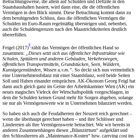
Betrachtungsweise, die allein auf Schulden und Defizite in den
Staatshaushalten basiert, wird dann eine, die die öffentlichen
Vermögen in den Blick nimmt. Diese Betrachtung kommt dann zu
dem beruhigenden Schluss, dass die öffentlichen Vermögen die
Schulden im Euro-Raum regelmäßig übersteigen und, nebenbei,
auch die Schuldengrenzen nach den Maastrichtkriterien deutlich
übererfüllen.
6
Feigel (2017)
zählt das Vermögen der öffentlichen Hand so
zusammen:
„Dieses setzt sich aus öffentlicher Infrastruktur wie
Schulen, Spitälern und anderen Gebäuden, Verkehrswegen,
öffentlichen Transportmitteln, Grundstücken, Seen, Wäldern,
Kunstgegenständen, Wissen u.v.m.“
. So deckt sich nun vermeintlich
eine Unternehmensbilanz mit einer Staatsbilanz, weil beide Seiten
Soll und Haben einander entsprächen. AK-Ökonom Georg Feigl hat
dann auch gleich ganz im Geiste der Arbeitskammer Wien (AK) ein
neues magisches Vieleck der Wirtschaftspolitik vorgeschlagen, in
dem die Schulden keinen Grund mehr für Sorgen abgeben, solange
sie nur als Vermögenswerte wie in Unternehmen bilanziert werden.
So haben sich auch die Feudalherren der Neuzeit reich gerechnet –
wenn die überhaupt gerechnet haben – und ihre Schlösser und
Ländereien als ihre Vermögenswerte betrachtet. Wie wir bereits in
anderen Zusammenhängen diesen „Bilanzirrtum“ aufgeklärt und
den Schlossherren als „Maintenance-Kosten“ bzw. carrying cost ins