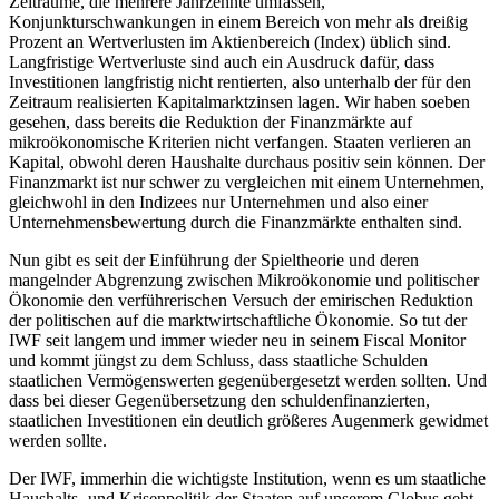
Zeiträume, die mehrere Jahrzehnte umfassen,
Konjunkturschwankungen in einem Bereich von mehr als dreißig
Prozent an Wertverlusten im Aktienbereich (Index) üblich sind.
Langfristige Wertverluste sind auch ein Ausdruck dafür, dass
Investitionen langfristig nicht rentierten, also unterhalb der für den
Zeitraum realisierten Kapitalmarktzinsen lagen. Wir haben soeben
gesehen, dass bereits die Reduktion der Finanzmärkte auf
mikroökonomische Kriterien nicht verfangen. Staaten verlieren an
Kapital, obwohl deren Haushalte durchaus positiv sein können. Der
Finanzmarkt ist nur schwer zu vergleichen mit einem Unternehmen,
gleichwohl in den Indizees nur Unternehmen und also einer
Unternehmensbewertung durch die Finanzmärkte enthalten sind.
Nun gibt es seit der Einführung der Spieltheorie und deren
mangelnder Abgrenzung zwischen Mikroökonomie und politischer
Ökonomie den verführerischen Versuch der emirischen Reduktion
der politischen auf die marktwirtschaftliche Ökonomie. So tut der
IWF seit langem und immer wieder neu in seinem Fiscal Monitor
und kommt jüngst zu dem Schluss, dass staatliche Schulden
staatlichen Vermögenswerten gegenübergesetzt werden sollten. Und
dass bei dieser Gegenübersetzung den schuldenfinanzierten,
staatlichen Investitionen ein deutlich größeres Augenmerk gewidmet
werden sollte.
Der IWF, immerhin die wichtigste Institution, wenn es um staatliche
Haushalts- und Krisenpolitik der Staaten auf unserem Globus geht,