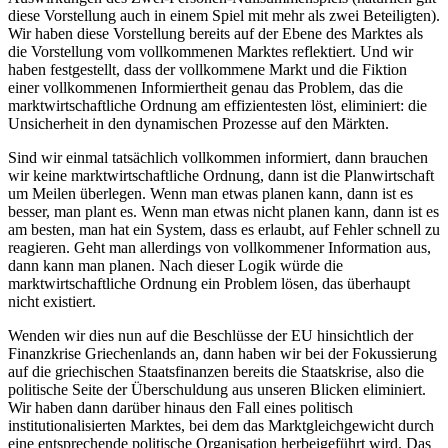
diese Vorstellung auch in einem Spiel mit mehr als zwei Beteiligten).
Wir haben diese Vorstellung bereits auf der Ebene des Marktes als
die Vorstellung vom vollkommenen Marktes reflektiert. Und wir
haben festgestellt, dass der vollkommene Markt und die Fiktion
einer vollkommenen Informiertheit genau das Problem, das die
marktwirtschaftliche Ordnung am effizientesten löst, eliminiert: die
Unsicherheit in den dynamischen Prozesse auf den Märkten.
Sind wir einmal tatsächlich vollkommen informiert, dann brauchen
wir keine marktwirtschaftliche Ordnung, dann ist die Planwirtschaft
um Meilen überlegen. Wenn man etwas planen kann, dann ist es
besser, man plant es. Wenn man etwas nicht planen kann, dann ist es
am besten, man hat ein System, dass es erlaubt, auf Fehler schnell zu
reagieren. Geht man allerdings von vollkommener Information aus,
dann kann man planen. Nach dieser Logik würde die
marktwirtschaftliche Ordnung ein Problem lösen, das überhaupt
nicht existiert.
Wenden wir dies nun auf die Beschlüsse der EU hinsichtlich der
Finanzkrise Griechenlands an, dann haben wir bei der Fokussierung
auf die griechischen Staatsfinanzen bereits die Staatskrise, also die
politische Seite der Überschuldung aus unseren Blicken eliminiert.
Wir haben dann darüber hinaus den Fall eines politisch
institutionalisierten Marktes, bei dem das Marktgleichgewicht durch
eine entsprechende politische Organisation herbeigeführt wird. Das