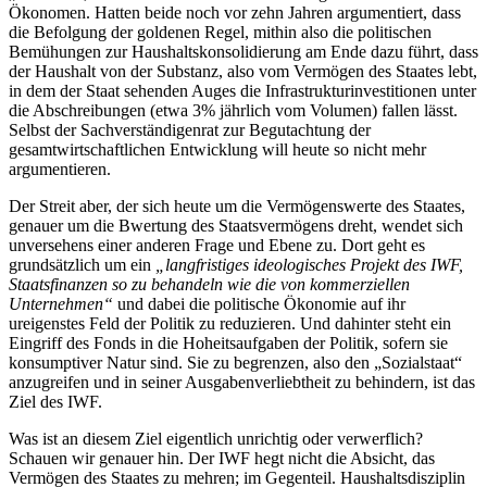
Ökonomen. Hatten beide noch vor zehn Jahren argumentiert, dass
die Befolgung der goldenen Regel, mithin also die politischen
Bemühungen zur Haushaltskonsolidierung am Ende dazu führt, dass
der Haushalt von der Substanz, also vom Vermögen des Staates lebt,
in dem der Staat sehenden Auges die Infrastrukturinvestitionen unter
die Abschreibungen (etwa 3% jährlich vom Volumen) fallen lässt.
Selbst der Sachverständigenrat zur Begutachtung der
gesamtwirtschaftlichen Entwicklung will heute so nicht mehr
argumentieren.
Der Streit aber, der sich heute um die Vermögenswerte des Staates,
genauer um die Bwertung des Staatsvermögens dreht, wendet sich
unversehens einer anderen Frage und Ebene zu. Dort geht es
grundsätzlich um ein
„langfristiges ideologisches Projekt des IWF,
Staatsfinanzen so zu behandeln wie die von kommerziellen
Unternehmen“
und dabei die politische Ökonomie auf ihr
ureigenstes Feld der Politik zu reduzieren. Und dahinter steht ein
Eingriff des Fonds in die Hoheitsaufgaben der Politik, sofern sie
konsumptiver Natur sind. Sie zu begrenzen, also den „Sozialstaat“
anzugreifen und in seiner Ausgabenverliebtheit zu behindern, ist das
Ziel des IWF.
Was ist an diesem Ziel eigentlich unrichtig oder verwerflich?
Schauen wir genauer hin. Der IWF hegt nicht die Absicht, das
Vermögen des Staates zu mehren; im Gegenteil. Haushaltsdisziplin