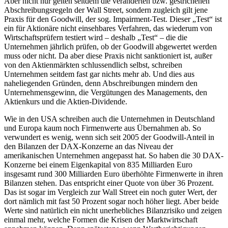
Aber nicht nur gelten seitdem die veränderten bzw. gestrichenen
Abschreibungsregeln der Wall Street, sondern zugleich gilt jene
Praxis für den Goodwill, der sog. Impairment-Test. Dieser „Test“ ist
ein für Aktionäre nicht einsehbares Verfahren, das wiederum von
Wirtschaftsprüfern testiert wird – deshalb „Test“ – die die
Unternehmen jährlich prüfen, ob der Goodwill abgewertet werden
muss oder nicht. Da aber diese Praxis nicht sanktioniert ist, außer
von den Aktienmärkten schlussendlich selbst, schreiben
Unternehmen seitdem fast gar nichts mehr ab. Und dies aus
naheliegenden Gründen, denn Abschreibungen mindern den
Unternehmensgewinn, die Vergütungen des Managements, den
Aktienkurs und die Aktien-Dividende.
Wie in den USA schreiben auch die Unternehmen in Deutschland
und Europa kaum noch Firmenwerte aus Übernahmen ab. So
verwundert es wenig, wenn sich seit 2005 der Goodwill-Anteil in
den Bilanzen der DAX-Konzerne an das Niveau der
amerikanischen Unternehmen angepasst hat. So haben die 30 DAX-
Konzerne bei einem Eigenkapital von 835 Milliarden Euro
insgesamt rund 300 Milliarden Euro überhöhte Firmenwerte in ihren
Bilanzen stehen. Das entspricht einer Quote von über 36 Prozent.
Das ist sogar im Vergleich zur Wall Street ein noch guter Wert, der
dort nämlich mit fast 50 Prozent sogar noch höher liegt. Aber beide
Werte sind natürlich ein nicht unerhebliches Bilanzrisiko und zeigen
einmal mehr, welche Formen die Krisen der Marktwirtschaft