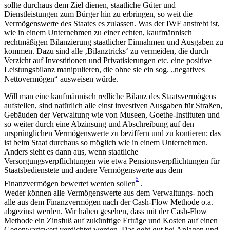
sollte durchaus dem Ziel dienen, staatliche Güter und
Dienstleistungen zum Bürger hin zu erbringen, so weit die
Vermögenswerte des Staates es zulassen. Was der IWF anstrebt ist,
wie in einem Unternehmen zu einer echten, kaufmännisch
rechtmäßigen Bilanzierung staatlicher Einnahmen und Ausgaben zu
kommen. Dazu sind alle ‚Bilanztricks‘ zu vermeiden, die durch
Verzicht auf Investitionen und Privatisierungen etc. eine positive
Leistungsbilanz manipulieren, die ohne sie ein sog. „negatives
Nettovermögen“ ausweisen würde.
Will man eine kaufmännisch redliche Bilanz des Staatsvermögens
aufstellen, sind natürlich alle einst investiven Ausgaben für Straßen,
Gebäuden der Verwaltung wie von Museen, Goethe-Instituten und
so weiter durch eine Abzinsung und Abschreibung auf den
ursprünglichen Vermögenswerte zu beziffern und zu kontieren; das
ist beim Staat durchaus so möglich wie in einem Unternehmen.
Anders sieht es dann aus, wenn staatliche
Versorgungsverpflichtungen wie etwa Pensionsverpflichtungen für
Staatsbedienstete und andere Vermögenswerte aus dem
5
Finanzvermögen bewertet werden sollen
.
Weder können alle Vermögenswerte aus dem Verwaltungs- noch
alle aus dem Finanzvermögen nach der Cash-Flow Methode o.a.
abgezinst werden. Wir haben gesehen, dass mit der Cash-Flow
Methode ein Zinsfuß auf zukünftige Erträge und Kosten auf einen
Gegenwartswert verdichtet werden. Das geht gut bei Anlagen und