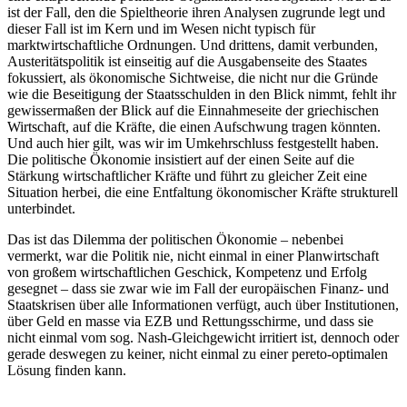
ist der Fall, den die Spieltheorie ihren Analysen zugrunde legt und
dieser Fall ist im Kern und im Wesen nicht typisch für
marktwirtschaftliche Ordnungen. Und drittens, damit verbunden,
Austeritätspolitik ist einseitig auf die Ausgabenseite des Staates
fokussiert, als ökonomische Sichtweise, die nicht nur die Gründe
wie die Beseitigung der Staatsschulden in den Blick nimmt, fehlt ihr
gewissermaßen der Blick auf die Einnahmeseite der griechischen
Wirtschaft, auf die Kräfte, die einen Aufschwung tragen könnten.
Und auch hier gilt, was wir im Umkehrschluss festgestellt haben.
Die politische Ökonomie insistiert auf der einen Seite auf die
Stärkung wirtschaftlicher Kräfte und führt zu gleicher Zeit eine
Situation herbei, die eine Entfaltung ökonomischer Kräfte strukturell
unterbindet.
Das ist das Dilemma der politischen Ökonomie – nebenbei
vermerkt, war die Politik nie, nicht einmal in einer Planwirtschaft
von großem wirtschaftlichen Geschick, Kompetenz und Erfolg
gesegnet – dass sie zwar wie im Fall der europäischen Finanz- und
Staatskrisen über alle Informationen verfügt, auch über Institutionen,
über Geld en masse via EZB und Rettungsschirme, und dass sie
nicht einmal vom sog. Nash-Gleichgewicht irritiert ist, dennoch oder
gerade deswegen zu keiner, nicht einmal zu einer pereto-optimalen
Lösung finden kann.