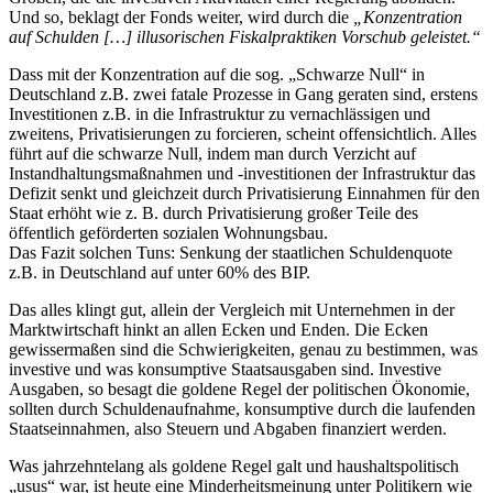
Und so, beklagt der Fonds weiter, wird durch die
„Konzentration
auf Schulden […] illusorischen Fiskalpraktiken Vorschub geleistet.“
Dass mit der Konzentration auf die sog. „Schwarze Null“ in
Deutschland z.B. zwei fatale Prozesse in Gang geraten sind, erstens
Investitionen z.B. in die Infrastruktur zu vernachlässigen und
zweitens, Privatisierungen zu forcieren, scheint offensichtlich. Alles
führt auf die schwarze Null, indem man durch Verzicht auf
Instandhaltungsmaßnahmen und -investitionen der Infrastruktur das
Defizit senkt und gleichzeit durch Privatisierung Einnahmen für den
Staat erhöht wie z. B. durch Privatisierung großer Teile des
öffentlich geförderten sozialen Wohnungsbau.
Das Fazit solchen Tuns: Senkung der staatlichen Schuldenquote
z.B. in Deutschland auf unter 60% des BIP.
Das alles klingt gut, allein der Vergleich mit Unternehmen in der
Marktwirtschaft hinkt an allen Ecken und Enden. Die Ecken
gewissermaßen sind die Schwierigkeiten, genau zu bestimmen, was
investive und was konsumptive Staatsausgaben sind. Investive
Ausgaben, so besagt die goldene Regel der politischen Ökonomie,
sollten durch Schuldenaufnahme, konsumptive durch die laufenden
Staatseinnahmen, also Steuern und Abgaben finanziert werden.
Was jahrzehntelang als goldene Regel galt und haushaltspolitisch
„usus“ war, ist heute eine Minderheitsmeinung unter Politikern wie