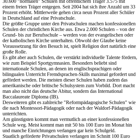
30.600 "normalen" Schulen mit öffentlichem Träger 3.575 mit
einem freien Träger entgegen. Seit 2004 hat sich ihre Anzahl um 33
Prozent erhöht. Mittlerweile gehen circa neun Prozent aller Schüler
in Deutschland auf eine Privatschule.
Die größte Gruppe unter den Privatschulen machen konfessionellen
Schulen der christlichen Kirche aus. Etwa 2.000 Schulen – von der
Grund- bis zur Berufsschule – werden von der evangelischen oder
der katholischen Kirche unterhalten. Obwohl der Glaube keine
Voraussetzung für den Besuch ist, spielt Religion dort natürlich eine
große Rolle.
Es gibt aber auch Schulen, die verstärkt individuelle Talente fördern,
wie zum Beispiel Sportgymnasien. Besonders beliebt sind
internationale Schulen, an denen im englischsprachigen oder
bilingualen Unterricht Fremdsprachen-Skills maximal gefordert und
gefördert werden. Die meisten dieser Schulen haben zudem das
amerikanische oder britische Schulsystem zum Vorbild. Dort macht
man also nicht das deutsche Abitur, sondern das International
Baccalaureate Diploma (IB).
Desweiteren gibt es zahlreiche "Reformpädagogische Schulen" wie
die nach Montessori-Pädagogik oder nach der Waldorf-Pädagogik
unterrichten.
Am günstigsten kommt man vermutlich an einer konfessionellen
Schule weg. Meist kommt man mit 50 bis 100 Euro im Monat hin
und manche Einrichtungen verlangen gar kein Schulgeld.
Staatlich geförderte Privatschulen verlangen im Schnitt 100 Euro