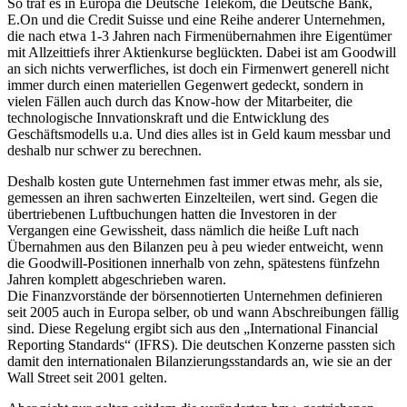
So traf es in Europa die Deutsche Telekom, die Deutsche Bank,
E.On und die Credit Suisse und eine Reihe anderer Unternehmen,
die nach etwa 1-3 Jahren nach Firmenübernahmen ihre Eigentümer
mit Allzeittiefs ihrer Aktienkurse beglückten. Dabei ist am Goodwill
an sich nichts verwerfliches, ist doch ein Firmenwert generell nicht
immer durch einen materiellen Gegenwert gedeckt, sondern in
vielen Fällen auch durch das Know-how der Mitarbeiter, die
technologische Innvationskraft und die Entwicklung des
Geschäftsmodells u.a. Und dies alles ist in Geld kaum messbar und
deshalb nur schwer zu berechnen.
Deshalb kosten gute Unternehmen fast immer etwas mehr, als sie,
gemessen an ihren sachwerten Einzelteilen, wert sind. Gegen die
übertriebenen Luftbuchungen hatten die Investoren in der
Vergangen eine Gewissheit, dass nämlich die heiße Luft nach
Übernahmen aus den Bilanzen peu à peu wieder entweicht, wenn
die Goodwill-Positionen innerhalb von zehn, spätestens fünfzehn
Jahren komplett abgeschrieben waren.
Die Finanzvorstände der börsennotierten Unternehmen definieren
seit 2005 auch in Europa selber, ob und wann Abschreibungen fällig
sind. Diese Regelung ergibt sich aus den „International Financial
Reporting Standards“ (IFRS). Die deutschen Konzerne passten sich
damit den internationalen Bilanzierungsstandards an, wie sie an der
Wall Street seit 2001 gelten.