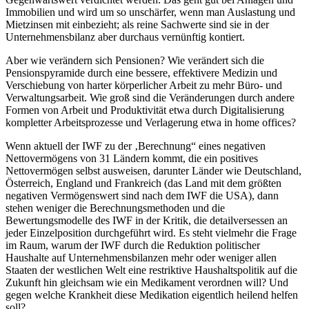
Immobilien und wird um so unschärfer, wenn man Auslastung und
Mietzinsen mit einbezieht; als reine Sachwerte sind sie in der
Unternehmensbilanz aber durchaus vernünftig kontiert.
Aber wie verändern sich Pensionen? Wie verändert sich die
Pensionspyramide durch eine bessere, effektivere Medizin und
Verschiebung von harter körperlicher Arbeit zu mehr Büro- und
Verwaltungsarbeit. Wie groß sind die Veränderungen durch andere
Formen von Arbeit und Produktivität etwa durch Digitalisierung
kompletter Arbeitsprozesse und Verlagerung etwa in home offices?
Wenn aktuell der IWF zu der ‚Berechnung“ eines negativen
Nettovermögens von 31 Ländern kommt, die ein positives
Nettovermögen selbst ausweisen, darunter Länder wie Deutschland,
Österreich, England und Frankreich (das Land mit dem größten
negativen Vermögenswert sind nach dem IWF die USA), dann
stehen weniger die Berechnungsmethoden und die
Bewertungsmodelle des IWF in der Kritik, die detailversessen an
jeder Einzelposition durchgeführt wird. Es steht vielmehr die Frage
im Raum, warum der IWF durch die Reduktion politischer
Haushalte auf Unternehmensbilanzen mehr oder weniger allen
Staaten der westlichen Welt eine restriktive Haushaltspolitik auf die
Zukunft hin gleichsam wie ein Medikament verordnen will? Und
gegen welche Krankheit diese Medikation eigentlich heilend helfen
soll?