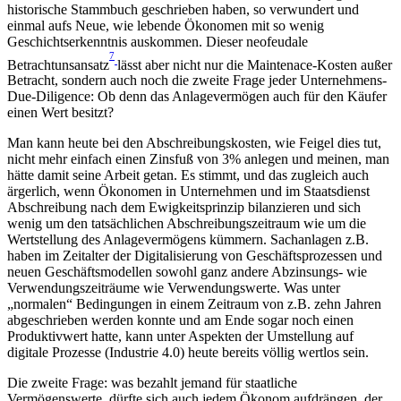
historische Stammbuch geschrieben haben, so verwundert und
einmal aufs Neue, wie lebende Ökonomen mit so wenig
Geschichtserkenntnis auskommen. Dieser neofeudale
7
Betrachtunsansatz
lässt aber nicht nur die Maintenace-Kosten außer
Betracht, sondern auch noch die zweite Frage jeder Unternehmens-
Due-Diligence: Ob denn das Anlagevermögen auch für den Käufer
einen Wert besitzt?
Man kann heute bei den Abschreibungskosten, wie Feigel dies tut,
nicht mehr einfach einen Zinsfuß von 3% anlegen und meinen, man
hätte damit seine Arbeit getan. Es stimmt, und das zugleich auch
ärgerlich, wenn Ökonomen in Unternehmen und im Staatsdienst
Abschreibung nach dem Ewigkeitsprinzip bilanzieren und sich
wenig um den tatsächlichen Abschreibungszeitraum wie um die
Wertstellung des Anlagevermögens kümmern. Sachanlagen z.B.
haben im Zeitalter der Digitalisierung von Geschäftsprozessen und
neuen Geschäftsmodellen sowohl ganz andere Abzinsungs- wie
Verwendungszeiträume wie Verwendungswerte. Was unter
„normalen“ Bedingungen in einem Zeitraum von z.B. zehn Jahren
abgeschrieben werden konnte und am Ende sogar noch einen
Produktivwert hatte, kann unter Aspekten der Umstellung auf
digitale Prozesse (Industrie 4.0) heute bereits völlig wertlos sein.
Die zweite Frage: was bezahlt jemand für staatliche
Vermögenswerte, dürfte sich auch jedem Ökonom aufdrängen, der