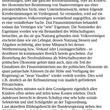
Bedeutungen, aber alle gleicher Kernbestimmung. Hier im Kontext
der ökonomischen Bestimmung von Staatsvermögen aus einer
privatrechtlichen Sicht, einer Unternehmenssicht, stehen folgende
Kernbestimmungen im Vordergrund. So verstanden, wird auf ein
transgeneratives Volksvermögen wertstellend zugegriffen, als wäre
es eine veräußerbare Sache. Das Finanzministerium behandelt
sodann das Vermögen wie "sein" Eigentum. Die Nutznießer des
Eigentums werden wie ein Bestandtteil des Wirtschaftsgutes
betrachtet, an das sie qua Nutzung gebunden sind. Volksvermögen
erscheint dann wie ein Lehngut, dessen Nutzung Steuern und
Abgaben rechtfertig, aber keine Mitsprach bei dessen
Wertbemessung bzw. Verkauf oder Leasinggeschäften - so
desöfteren im kommunalen Bereich bereits geschehen. Zur
Beurteilung des Neofeudalismus als Wirtschaftssystem der
politischen Ökonomie gehört dann auch, dass ein Teil der
Einnahmen des Finanzministerium aus der politischen Ökonomie als
quasi patriarchale Almosen (in der Höhe und Verfügung der
Regierung) an "treue Vasallen" wieder verteilt werden. Dies wird
z.B. deutlich an der Refinanzierung von staatlich geförderten
Privatschulen.
Privatschulen müssten nach dem Grundgesetz eigentlich allen
Kindern offen stehen und ürfen keine Kosten erheben. Doch
stattdessen herrscht in diesem Schultyp eine sehr hohe soziale
Selektivität und sind Schulgelder an der Tagesordnung.
Laut aktuellem Bildungsbericht der Bundesregierung stehen den