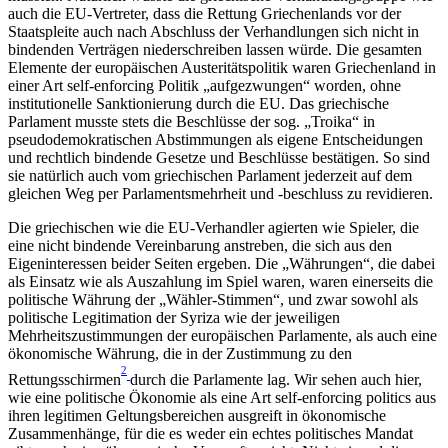
auch die EU-Vertreter, dass die Rettung Griechenlands vor der
Staatspleite auch nach Abschluss der Verhandlungen sich nicht in
bindenden Verträgen niederschreiben lassen würde. Die gesamten
Elemente der europäischen Austeritätspolitik waren Griechenland in
einer Art self-enforcing Politik „aufgezwungen“ worden, ohne
institutionelle Sanktionierung durch die EU. Das griechische
Parlament musste stets die Beschlüsse der sog. „Troika“ in
pseudodemokratischen Abstimmungen als eigene Entscheidungen
und rechtlich bindende Gesetze und Beschlüsse bestätigen. So sind
sie natürlich auch vom griechischen Parlament jederzeit auf dem
gleichen Weg per Parlamentsmehrheit und -beschluss zu revidieren.
Die griechischen wie die EU-Verhandler agierten wie Spieler, die
eine nicht bindende Vereinbarung anstreben, die sich aus den
Eigeninteressen beider Seiten ergeben. Die „Währungen“, die dabei
als Einsatz wie als Auszahlung im Spiel waren, waren einerseits die
politische Währung der „Wähler-Stimmen“, und zwar sowohl als
politische Legitimation der Syriza wie der jeweiligen
Mehrheitszustimmungen der europäischen Parlamente, als auch eine
ökonomische Währung, die in der Zustimmung zu den
2
Rettungsschirmen
durch die Parlamente lag. Wir sehen auch hier,
wie eine politische Ökonomie als eine Art self-enforcing politics aus
ihren legitimen Geltungsbereichen ausgreift in ökonomische
Zusammenhänge, für die es weder ein echtes politisches Mandat