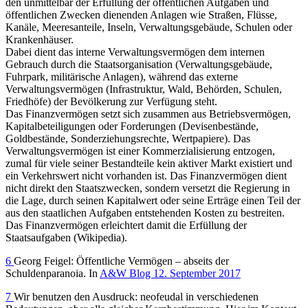
den unmittelbar der Erfüllung der öffentlichen Aufgaben und
öffentlichen Zwecken dienenden Anlagen wie Straßen, Flüsse,
Kanäle, Meeresanteile, Inseln, Verwaltungsgebäude, Schulen oder
Krankenhäuser.
Dabei dient das interne Verwaltungsvermögen dem internen
Gebrauch durch die Staatsorganisation (Verwaltungsgebäude,
Fuhrpark, militärische Anlagen), während das externe
Verwaltungsvermögen (Infrastruktur, Wald, Behörden, Schulen,
Friedhöfe) der Bevölkerung zur Verfügung steht.
Das Finanzvermögen setzt sich zusammen aus Betriebsvermögen,
Kapitalbeteiligungen oder Forderungen (Devisenbestände,
Goldbestände, Sonderziehungsrechte, Wertpapiere). Das
Verwaltungsvermögen ist einer Kommerzialisierung entzogen,
zumal für viele seiner Bestandteile kein aktiver Markt existiert und
ein Verkehrswert nicht vorhanden ist. Das Finanzvermögen dient
nicht direkt den Staatszwecken, sondern versetzt die Regierung in
die Lage, durch seinen Kapitalwert oder seine Erträge einen Teil der
aus den staatlichen Aufgaben entstehenden Kosten zu bestreiten.
Das Finanzvermögen erleichtert damit die Erfüllung der
Staatsaufgaben (Wikipedia).
6
Georg Feigel: Öffentliche Vermögen – abseits der
Schuldenparanoia. In
A&W Blog 12. September 2017
7
Wir benutzen den Ausdruck: neofeudal in verschiedenen