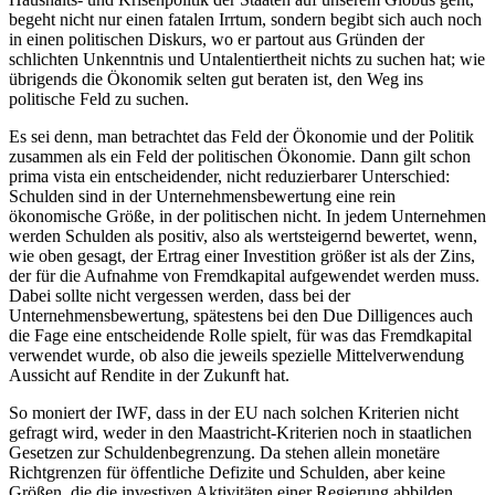
begeht nicht nur einen fatalen Irrtum, sondern begibt sich auch noch
in einen politischen Diskurs, wo er partout aus Gründen der
schlichten Unkenntnis und Untalentiertheit nichts zu suchen hat; wie
übrigends die Ökonomik selten gut beraten ist, den Weg ins
politische Feld zu suchen.
Es sei denn, man betrachtet das Feld der Ökonomie und der Politik
zusammen als ein Feld der politischen Ökonomie. Dann gilt schon
prima vista ein entscheidender, nicht reduzierbarer Unterschied:
Schulden sind in der Unternehmensbewertung eine rein
ökonomische Größe, in der politischen nicht. In jedem Unternehmen
werden Schulden als positiv, also als wertsteigernd bewertet, wenn,
wie oben gesagt, der Ertrag einer Investition größer ist als der Zins,
der für die Aufnahme von Fremdkapital aufgewendet werden muss.
Dabei sollte nicht vergessen werden, dass bei der
Unternehmensbewertung, spätestens bei den Due Dilligences auch
die Fage eine entscheidende Rolle spielt, für was das Fremdkapital
verwendet wurde, ob also die jeweils spezielle Mittelverwendung
Aussicht auf Rendite in der Zukunft hat.
So moniert der IWF, dass in der EU nach solchen Kriterien nicht
gefragt wird, weder in den Maastricht-Kriterien noch in staatlichen
Gesetzen zur Schuldenbegrenzung. Da stehen allein monetäre
Richtgrenzen für öffentliche Defizite und Schulden, aber keine
Größen, die die investiven Aktivitäten einer Regierung abbilden.