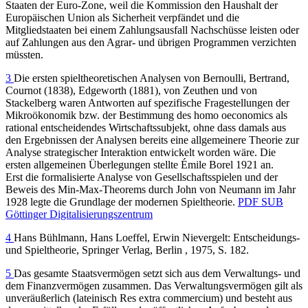
Staaten der Euro-Zone, weil die Kommission den Haushalt der
Europäischen Union als Sicherheit verpfändet und die
Mitgliedstaaten bei einem Zahlungsausfall Nachschüsse leisten oder
auf Zahlungen aus den Agrar- und übrigen Programmen verzichten
müssten.
3
Die ersten spieltheoretischen Analysen von Bernoulli, Bertrand,
Cournot (1838), Edgeworth (1881), von Zeuthen und von
Stackelberg waren Antworten auf spezifische Fragestellungen der
Mikroökonomik bzw. der Bestimmung des homo oeconomics als
rational entscheidendes Wirtschaftssubjekt, ohne dass damals aus
den Ergebnissen der Analysen bereits eine allgemeinere Theorie zur
Analyse strategischer Interaktion entwickelt worden wäre. Die
ersten allgemeinen Überlegungen stellte Émile Borel 1921 an.
Erst die formalisierte Analyse von Gesellschaftsspielen und der
Beweis des Min-Max-Theorems durch John von Neumann im Jahr
1928 legte die Grundlage der modernen Spieltheorie.
PDF SUB
Göttinger Digitalisierungszentrum
4
Hans Bühlmann, Hans Loeffel, Erwin Nievergelt: Entscheidungs-
und Spieltheorie, Springer Verlag, Berlin , 1975, S. 182.
5
Das gesamte Staatsvermögen setzt sich aus dem Verwaltungs- und
dem Finanzvermögen zusammen. Das Verwaltungsvermögen gilt als
unveräußerlich (lateinisch Res extra commercium) und besteht aus