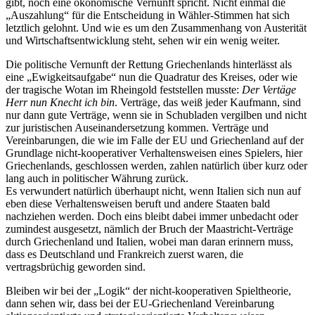
gibt, noch eine ökonomische Vernunft spricht. Nicht einmal die
„Auszahlung“ für die Entscheidung in Wähler-Stimmen hat sich
letztlich gelohnt. Und wie es um den Zusammenhang von Austerität
und Wirtschaftsentwicklung steht, sehen wir ein wenig weiter.
Die politische Vernunft der Rettung Griechenlands hinterlässt als
eine „Ewigkeitsaufgabe“ nun die Quadratur des Kreises, oder wie
der tragische Wotan im Rheingold feststellen musste:
Der Vertäge
Herr nun Knecht ich bin
. Verträge, das weiß jeder Kaufmann, sind
nur dann gute Verträge, wenn sie in Schubladen vergilben und nicht
zur juristischen Auseinandersetzung kommen. Verträge und
Vereinbarungen, die wie im Falle der EU und Griechenland auf der
Grundlage nicht-kooperativer Verhaltensweisen eines Spielers, hier
Griechenlands, geschlossen werden, zahlen natürlich über kurz oder
lang auch in politischer Währung zurück.
Es verwundert natürlich überhaupt nicht, wenn Italien sich nun auf
eben diese Verhaltensweisen beruft und andere Staaten bald
nachziehen werden. Doch eins bleibt dabei immer unbedacht oder
zumindest ausgesetzt, nämlich der Bruch der Maastricht-Verträge
durch Griechenland und Italien, wobei man daran erinnern muss,
dass es Deutschland und Frankreich zuerst waren, die
vertragsbrüchig geworden sind.
Bleiben wir bei der „Logik“ der nicht-kooperativen Spieltheorie,
dann sehen wir, dass bei der EU-Griechenland Vereinbarung