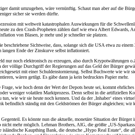
tiger damit umzugehen, wäre vernünftig. Schaut man aber auf die Bürge
niger sicher sie werden dürfte.
 Rezession mit weltweit katastrophalen Auswirkungen für die Schwellenlä
n heute zu den Crash-Propheten zählen darf wie etwa Albert Edwards, Anl
flation von Blasen, je mehr und je schneller sie platzen.
ie beschriebene Sichtweise, dass, solange sich die USA etwa zu einem
 langen Ende der Zinskurve selbst inflationiert.
 nur noch elektronisch zu erzeugen, also durch Krypotwährungen o.ä.
h der völlige Durchgriff der Regierungen auf das Geld der Bürger gewäh
ichgesetzt mit einer Schuldenstornierung. Selbst Buchwerte wie wir sie 
ieren, wären getilgt. Es gäbe dann ja kein bedrucktes Papier mehr.
e Frage, wie hoch denn der Wert der Depots heute sei, kommt ehrliche
der weniger volatilen Marktprozess. Denn selbst in die artifiziellen K
un, wie wir sie heute noch kennen. Und da der ‚Inhaber‘ eines virtuelle
ank befindlich ständig mit den Geldströmen der Bürger abgleichen; wi
 Gegenteil. Es könnte nun die aktuelle, monetäre Situation der Bürger 
so nicht mehr möglich. Lehman Brothers, AIG, die größte „US-Sparkas
ie isländische Kaupthing Bank, die deutsche „Hypo Real Estate“, die a