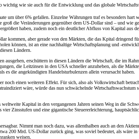
so wichtig wie sie auch für die Entwicklung und das globale Wirtscha
onate um über 6% gefallen. Einzelne Währungen traf es besonders hart 
h, wie groß die Veränderungen gegenüber dem US-Dollar sind – und wie 
ergrößert haben, zudem noch ein deutlicher Abfluss von Kapital aus de
ollar kommen, aber gerade von den Märkten, die das Kpital dringend fü
holen können, ist an eine nachhaltige Wirtschaftsplanung und -entwick
 diesen Ländern.
en ausgehen, erschüttern in diesen Ländern die Wirtschaft, die im Rah
ungen, die Leitzinsen in den USA schneller anzuheben, als die Märkte 
als es die angekündigten Handelsturbulenzen allein verursacht haben.
r noch einen weiteren Effekt. Für sich, also als Volkswirtschaft betrac
raindiziert wäre, würde das nun schwächelnde Wirtschaftswachstum sof
weltweite Kapital in den vergangenen Jahren seinen Weg in die Schwel
s vier Zinsstufen und eine gigantische Steuererleichterung, hauptsäch
hersagbar. Nimmt man noch dazu, was allenthalben auch an den Aktie
etwa 200 Mrd. US-Dollar zurück ging, was soviel bedeutet, als wäre i
hranken weisen.