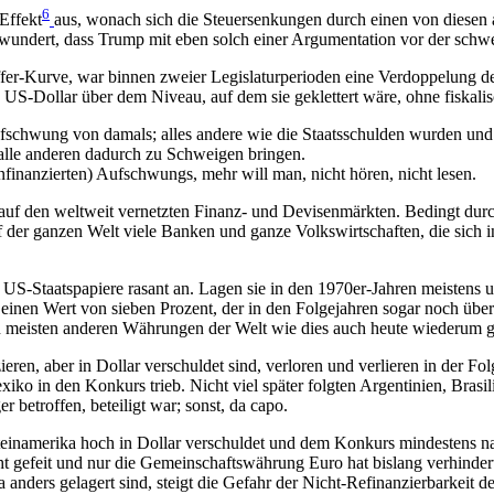
6
Effekt
aus, wonach sich die Steuersenkungen durch einen von diesen
undert, dass Trump mit eben solch einer Argumentation vor der schwei
fer-Kurve, war binnen zweier Legislaturperioden eine Verdoppelung de
S-Dollar über dem Niveau, auf dem sie geklettert wäre, ohne fiskali
ufschwung von damals; alles andere wie die Staatsschulden wurden und
lle anderen dadurch zu Schweigen bringen.
finanzierten) Aufschwungs, mehr will man, nicht hören, nicht lesen.
f den weltweit vernetzten Finanz- und Devisenmärkten. Bedingt durch 
der ganzen Welt viele Banken und ganze Volkswirtschaften, die sich in
 US-Staatspapiere rasant an. Lagen sie in den 1970er-Jahren meistens u
2 einen Wert von sieben Prozent, der in den Folgejahren sogar noch übe
en meisten anderen Währungen der Welt wie dies auch heute wiederum g
eren, aber in Dollar verschuldet sind, verloren und verlieren in der Fo
iko in den Konkurs trieb. Nicht viel später folgten Argentinien, Brasili
betroffen, beteiligt war; sonst, da capo.
teinamerika hoch in Dollar verschuldet und dem Konkurs mindestens na
 gefeit und nur die Gemeinschaftswährung Euro hat bislang verhindert
ers gelagert sind, steigt die Gefahr der Nicht-Refinanzierbarkeit der S