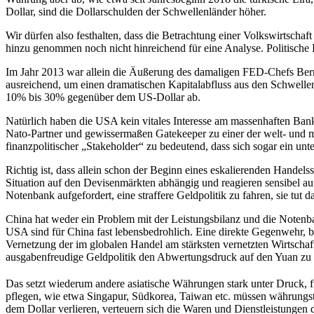
Dollar, sind die Dollarschulden der Schwellenländer höher.
Wir dürfen also festhalten, dass die Betrachtung einer Volkswirtschaft
hinzu genommen noch nicht hinreichend für eine Analyse. Politische 
Im Jahr 2013 war allein die Äußerung des damaligen FED-Chefs Berna
ausreichend, um einen dramatischen Kapitalabfluss aus den Schwellen
10% bis 30% gegenüber dem US-Dollar ab.
Natürlich haben die USA kein vitales Interesse am massenhaften Bank
Nato-Partner und gewissermaßen Gatekeeper zu einer der welt- und ma
finanzpolitischer „Stakeholder“ zu bedeutend, dass sich sogar ein un
Richtig ist, dass allein schon der Beginn eines eskalierenden Handel
Situation auf den Devisenmärkten abhängig und reagieren sensibel auf
Notenbank aufgefordert, eine straffere Geldpolitik zu fahren, sie tut
China hat weder ein Problem mit der Leistungsbilanz und die Notenba
USA sind für China fast lebensbedrohlich. Eine direkte Gegenwehr, bei 
Vernetzung der im globalen Handel am stärksten vernetzten Wirtschaf
ausgabenfreudige Geldpolitik den Abwertungsdruck auf den Yuan zu
Das setzt wiederum andere asiatische Währungen stark unter Druck, f
pflegen, wie etwa Singapur, Südkorea, Taiwan etc. müssen währung
dem Dollar verlieren, verteuern sich die Waren und Dienstleistunge