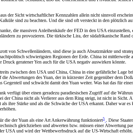
 aus der Sicht wirtschaftlicher Kennzahlen allein nicht sinnvoll erschein
Kalküle sind zu beachten. Und die sind oft versteckt in den plötzlich
nke, die massiven Anleihenkäufe der FED in den USA einzustellen, ein
ländern zu provozieren. Die türkische Lira, der südafrikanische Rand o
rott von Schwellenländern, sind diese ja auch Absatzmärkte und strateg
chtpolitisch schwierigsten Regionen der Erde. China ist mittlerweile 
ter Druck geratener Yen auch für die USA negativ auswirken könnte.
sstreits zwischen den USA und China, China in eine gefährliche Lage br
 die Abwertungen des Yuan, der in kürzester Zeit gegenüber dem Dollar
 das Gegenteil und schwächt damit den Yuan weiter. Was hat das für eine
nk verfügt über einen geradezu paradiesischen Zugriff auf die Währun
der China nicht als Verlierer aus dem Ring steigt, ist nicht in Sicht. 
t als ihre Stärke und als die Schwäche der USA erkannt. Daher war es
 erhöhen.
5
ür die der Yuan als eine Art Ankerwährung funktioniert
. Diese Staate
stechnisch gleichziehen und abwerten bzw. müssen einer Abwertung p
n der USA und wird der Wettbewerbsdruck auf die US-Wirtschaft erhöh