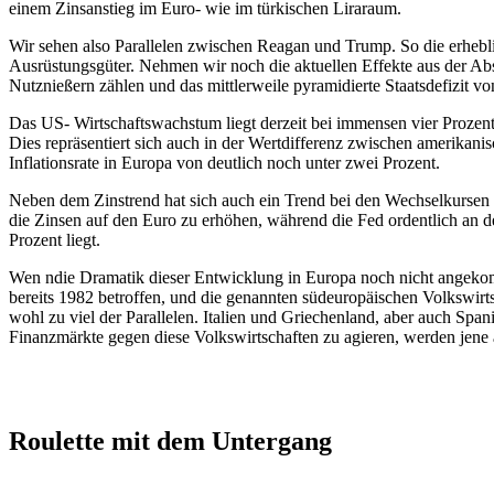
einem Zinsanstieg im Euro- wie im türkischen Liraraum.
Wir sehen also Parallelen zwischen Reagan und Trump. So die erhebl
Ausrüstungsgüter. Nehmen wir noch die aktuellen Effekte aus der Ab
Nutznießern zählen und das mittlerweile pyramidierte Staatsdefizit vo
Das US- Wirtschaftswachstum liegt derzeit bei immensen vier Prozent,
Dies repräsentiert sich auch in der Wertdifferenz zwischen amerikanis
Inflationsrate in Europa von deutlich noch unter zwei Prozent.
Neben dem Zinstrend hat sich auch ein Trend bei den Wechselkursen ein
die Zinsen auf den Euro zu erhöhen, während die Fed ordentlich an d
Prozent liegt.
Wen ndie Dramatik dieser Entwicklung in Europa noch nicht angekomm
bereits 1982 betroffen, und die genannten südeuropäischen Volkswirtsch
wohl zu viel der Parallelen. Italien und Griechenland, aber auch S
Finanzmärkte gegen diese Volkswirtschaften zu agieren, werden jene a
Roulette mit dem Untergang