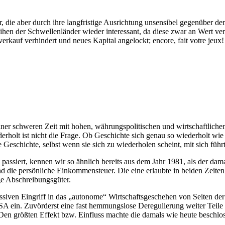
die aber durch ihre langfristige Ausrichtung unsensibel gegenüber den 
en der Schwellenländer wieder interessant, da diese zwar an Wert ver
verkauf verhindert und neues Kapital angelockt; encore, fait votre jeux!
er schweren Zeit mit hohen, währungspolitischen und wirtschaftlichen R
olt ist nicht die Frage. Ob Geschichte sich genau so wiederholt wie ein
Geschichte, selbst wenn sie sich zu wiederholen scheint, mit sich führ
passiert, kennen wir so ähnlich bereits aus dem Jahr 1981, als der d
 die persönliche Einkommensteuer. Die eine erlaubte in beiden Zeiten 
ige Abschreibungsgüter.
ven Eingriff in das „autonome“ Wirtschaftsgeschehen von Seiten der Pol
SA ein. Zuvörderst eine fast hemmungslose Deregulierung weiter Teile 
Den größten Effekt bzw. Einfluss machte die damals wie heute beschl