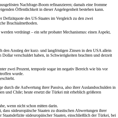
 ausgelösten Nachfrage-Boom refinanzieren; damals eine fromme
genden Öffentlichkeit in dieser Angelegenheit bestehen kann.
r Defizitquote des US-Staates im Vergleich zu den zwei
sche Brachialmethoden.
 werden verdrängt – ein sehr probater Mechanismus: einen Aspekt,
den Anstieg der kurz- und langfristigen Zinsen in den USA allein
 Dollar verschuldet haben, in Schwierigkeiten brachten und derzeit
nter zwei Prozent, temporär sogar im negativ Bereich wie bis vor
rtroffen wurde.
eschieht.
lge durch die Aufwertung ihrer Passiva, also ihrer Auslandsschulden in
en und Chile; heute ersetzt die Türkei mit erheblich größeren
he, wenn nicht schon mitten darin.
, dass südeuropäische Staaten zu drastischen Abwertungen ihrer
taatsdefizite südeuropäischer Staaten, einschließlich der Türkei, bei