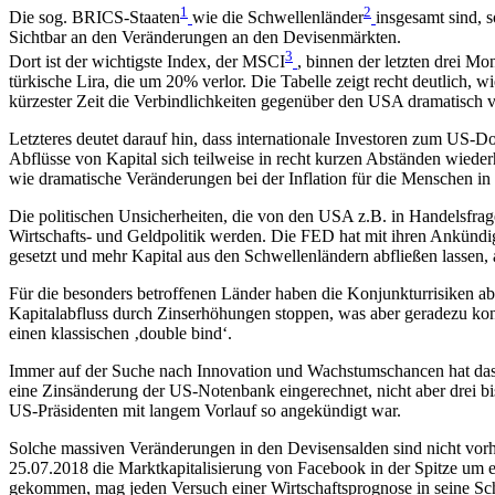
1
2
Die sog. BRICS-Staaten
wie die Schwellenländer
insgesamt sind, 
Sichtbar an den Veränderungen an den Devisenmärkten.
3
Dort ist der wichtigste Index, der MSCI
, binnen der letzten drei M
türkische Lira, die um 20% verlor. Die Tabelle zeigt recht deutlic
kürzester Zeit die Verbindlichkeiten gegenüber den USA dramatisch v
Letzteres deutet darauf hin, dass internationale Investoren zum US-D
Abflüsse von Kapital sich teilweise in recht kurzen Abständen wieder
wie dramatische Veränderungen bei der Inflation für die Menschen in
Die politischen Unsicherheiten, die von den USA z.B. in Handelsfrag
Wirtschafts- und Geldpolitik werden. Die FED hat mit ihren Ankündig
gesetzt und mehr Kapital aus den Schwellenländern abfließen lassen, 
Für die besonders betroffenen Länder haben die Konjunkturrisiken abe
Kapitalabfluss durch Zinserhöhungen stoppen, was aber geradezu kont
einen klassischen ‚double bind‘.
Immer auf der Suche nach Innovation und Wachstumschancen hat das 
eine Zinsänderung der US-Notenbank eingerechnet, nicht aber drei bi
US-Präsidenten mit langem Vorlauf so angekündigt war.
Solche massiven Veränderungen in den Devisensalden sind nicht vor
25.07.2018 die Marktkapitalisierung von Facebook in der Spitze um 
gekommen, mag jeden Versuch einer Wirtschaftsprognose in seine Sc