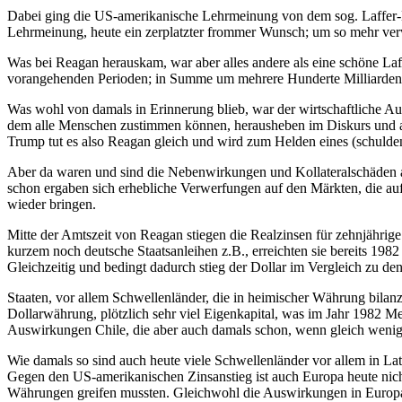
Dabei ging die US-amerikanische Lehrmeinung von dem sog. Laffer-
Lehrmeinung, heute ein zerplatzter frommer Wunsch; um so mehr verw
Was bei Reagan herauskam, war aber alles andere als eine schöne Laf
vorangehenden Perioden; in Summe um mehrere Hunderte Milliarden U
Was wohl von damals in Erinnerung blieb, war der wirtschaftliche A
dem alle Menschen zustimmen können, herausheben im Diskurs und a
Trump tut es also Reagan gleich und wird zum Helden eines (schulden
Aber da waren und sind die Nebenwirkungen und Kollateralschäden au
schon ergaben sich erhebliche Verwerfungen auf den Märkten, die auf 
wieder bringen.
Mitte der Amtszeit von Reagan stiegen die Realzinsen für zehnjährige
kurzem noch deutsche Staatsanleihen z.B., erreichten sie bereits 198
Gleichzeitig und bedingt dadurch stieg der Dollar im Vergleich zu d
Staaten, vor allem Schwellenländer, die in heimischer Währung bilanzi
Dollarwährung, plötzlich sehr viel Eigenkapital, was im Jahr 1982 Mex
Auswirkungen Chile, die aber auch damals schon, wenn gleich weniger 
Wie damals so sind auch heute viele Schwellenländer vor allem in La
Gegen den US-amerikanischen Zinsanstieg ist auch Europa heute nicht
Währungen greifen mussten. Gleichwohl die Auswirkungen in Europa and