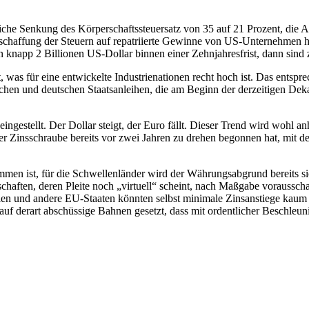
iche Senkung des Körperschaftssteuersatz von 35 auf 21 Prozent, die 
schaffung der Steuern auf repatriierte Gewinne von US-Unternehmen hi
n knapp 2 Billionen US-Dollar binnen einer Zehnjahresfrist, dann sind 
 was für eine entwickelte Industrienationen recht hoch ist. Das entsp
chen und deutschen Staatsanleihen, die am Beginn der derzeitigen Dekade 
gestellt. Der Dollar steigt, der Euro fällt. Dieser Trend wird wohl an
er Zinsschraube bereits vor zwei Jahren zu drehen begonnen hat, mit 
en ist, für die Schwellenländer wird der Währungsabgrund bereits sic
aften, deren Pleite noch „virtuell“ scheint, nach Maßgabe vorausschauen
panien und andere EU-Staaten könnten selbst minimale Zinsanstiege ka
uf derart abschüssige Bahnen gesetzt, dass mit ordentlicher Beschleunig