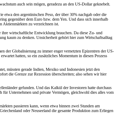
ftswachstum auch sein mögen, geradezu an den US-Dollar geknebelt.
wie etwa den argentinischen Peso, der über 30% nachgab oder die
gering gegenüber dem Euro bzw. dem Yen. Und dass sich innerhalb
n Aktienmärkten zu verzeichnen ist.
r ihre wirtschaftliche Entwicklung brauchen. Da diese Zu- und
lung kaum zu denken. Unsicherheit gehört hier zum Wirtschaftsalltag
men der Globalisierung zu immer enger vernetzten Epizentren der US-
erwartet hatten, so ein zusätzliches Momentum in diesen Prozess
htet, müssten gerade Indien, Mexiko und Indonesien jetzt den
ort die Grenze zur Rezession überschreiten; also sehen wir hier
lenländer gefunden. Und das Kalkül der Investoren hatte durchaus
lich für Unternehmen und private Vermögen, gleichwohl dies alles vom
nmärkten passieren kann, wenn etwa binnen zwei Stunden am
n Griechenland oder Neuseeland die gesamte Produktion zum Erliegen