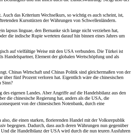
t. Auch das Kriterium Wechselkurs, so wichtig es auch scheint, ist,
 auftretenden Kursstürzen der Währungen von Schwellenländern.
 lapsus linguae, den Bernanke sich lange nicht verziehen hat,
der die indische Rupie werteten darauf hin binnen eines Jahres um
isch auf vielfältige Weise mit den USA verbunden. Die Türkei ist
als Handelspartner, Element der globalen Wertschöpfung und als
ingt. Chinas Wirtschaft und Chinas Politik sind gleichermaßen von der
 über fünf Prozent verloren hat. Eigentlich wäre die chinesischen
n Sinn?
g des eigenen Landes. Aber Angriffe auf die Handelsbilanz aus den
Aber die chinesische Regierung hat, anders als die USA, die
 konsequent von der chinesischen Notenbank, durch eine
n also, die einen starken, florierenden Handel mit der Volksrepublik
assiv begegnen. Dadurch, dass auch deren Währungen nun gegenüber
t. Und die Handelbilanz der USA wird durch die nun teuren Ausfuhren