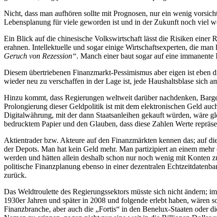
Nicht, dass man aufhören sollte mit Prognosen, nur ein wenig vorsich
Lebensplanung für viele geworden ist und in der Zukunft noch viel we
Ein Blick auf die chinesische Volkswirtschaft lässt die Risiken einer
erahnen. Intellektuelle und sogar einige Wirtschaftsexperten, die ma
Geruch von Rezession“.
Manch einer baut sogar auf eine immanente In
Diesem übertriebenen Finanzmarkt-Pessimismus aber eigen ist eben d
wieder neu zu verschaffen in der Lage ist, jede Haushaltsblase sich am
Hinzu kommt, dass Regierungen weltweit darüber nachdenken, Bargeld
Prolongierung dieser Geldpolitik ist mit dem elektronischen Geld auc
Digitalwährung, mit der dann Staatsanleihen gekauft würden, wäre gle
bedrucktem Papier und den Glauben, dass diese Zahlen Werte repräsent
Aktientrader bzw. Akteure auf den Finanzmärkten kennen das; auf di
der Depots. Man hat kein Geld mehr. Man partizipiert an einem mehr o
werden und hätten allein deshalb schon nur noch wenig mit Konten zu t
politische Finanzplanung ebenso in einer dezentralen Echtzeitdatenb
zurück.
Das Weldtroulette des Regierungssektors müsste sich nicht ändern; im
1930er Jahren und später in 2008 und folgende erlebt haben, wären 
Finanzbranche, aber auch die „Fortis“ in den Benelux-Staaten oder d