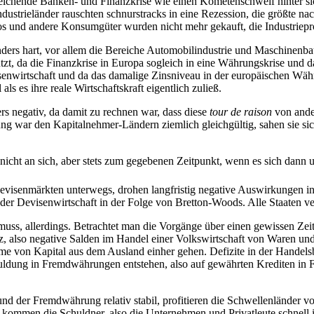
 reichende Banken- und Finanzkrise wie einen Kometenschweif hinter si
dustrieländer rauschten schnurstracks in eine Rezession, die größte n
s und andere Konsumgüter wurden nicht mehr gekauft, die Industriepro
besonders hart, vor allem die Bereiche Automobilindustrie und Maschine
zt, da die Finanzkrise in Europa sogleich in eine Währungskrise und d
isenwirtschaft und da das damalige Zinsniveau in der europäischen Währ
 es ihre reale Wirtschaftskraft eigentlich zuließ.
rs negativ, da damit zu rechnen war, dass diese
tour de raison
von ande
ng war den Kapitalnehmer-Ländern ziemlich gleichgültig, sahen sie sich 
 nicht an sich, aber stets zum gegebenen Zeitpunkt, wenn es sich dann 
Devisenmärkten unterwegs, drohen langfristig negative Auswirkungen i
 der Devisenwirtschaft in der Folge von Bretton-Woods. Alle Staaten ver
 muss, allerdings. Betrachtet man die Vorgänge über einen gewissen Ze
nz, also negative Salden im Handel einer Volkswirtschaft von Waren un
ahme von Kapital aus dem Ausland einher gehen. Defizite in der Handel
chuldung in Fremdwährungen entstehen, also auf gewährten Krediten in
 der Fremdwährung relativ stabil, profitieren die Schwellenländer von
, kommen die Schuldner, also die Unternehmen und Privatleute schnell 