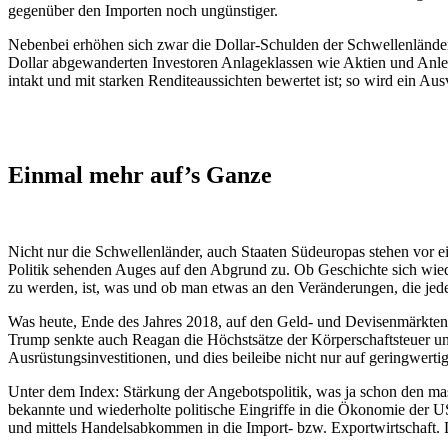
gegenüber den Importen noch ungünstiger.
Nebenbei erhöhen sich zwar die Dollar-Schulden der Schwellenländer, 
Dollar abgewanderten Investoren Anlageklassen wie Aktien und Anleih
intakt und mit starken Renditeaussichten bewertet ist; so wird ein Aus
Einmal mehr auf’s Ganze
Nicht nur die Schwellenländer, auch Staaten Südeuropas stehen vor ein
Politik sehenden Auges auf den Abgrund zu. Ob Geschichte sich wiederh
zu werden, ist, was und ob man etwas an den Veränderungen, die jede 
Was heute, Ende des Jahres 2018, auf den Geld- und Devisenmärkten 
Trump senkte auch Reagan die Höchstsätze der Körperschaftsteuer und
Ausrüstungsinvestitionen, und dies beileibe nicht nur auf geringwert
Unter dem Index: Stärkung der Angebotspolitik, was ja schon den massi
bekannte und wiederholte politische Eingriffe in die Ökonomie der U
und mittels Handelsabkommen in die Import- bzw. Exportwirtschaft. 