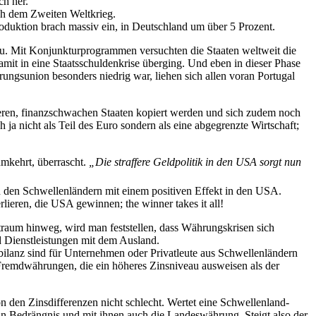
ch her.
ach dem Zweiten Weltkrieg.
duktion brach massiv ein, in Deutschland um über 5 Prozent.
nbau. Mit Konjunkturprogrammen versuchten die Staaten weltweit die
amit in eine Staatsschuldenkrise überging. Und eben in dieser Phase
ungsunion besonders niedrig war, liehen sich allen voran Portugal
ren, finanzschwachen Staaten kopiert werden und sich zudem noch
ja nicht als Teil des Euro sondern als eine abgegrenzte Wirtschaft;
umkehrt, überrascht.
„Die straffere Geldpolitik in den USA
sorgt nun
n den Schwellenländern mit einem positiven Effekt in den USA.
lieren, die USA gewinnen; the winner takes it all!
itraum hinweg, wird man feststellen, dass Währungskrisen sich
d Dienstleistungen mit dem Ausland.
sbilanz sind für Unternehmen oder Privatleute aus Schwellenländern
 Fremdwährungen, die ein höheres Zinsniveau ausweisen als der
 den Zinsdifferenzen nicht schlecht. Wertet eine Schwellenland-
in Bedrängnis und mit ihnen auch die Landeswährung. Steigt also der