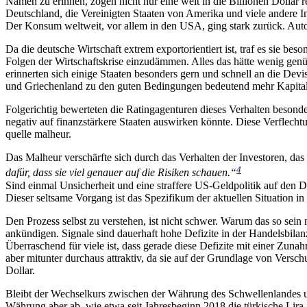
Namen zu erinnen, zogen nicht nur eine weit in die Billionen Dollar
Deutschland, die Vereinigten Staaten von Amerika und viele andere In
Der Konsum weltweit, vor allem in den USA, ging stark zurück. Auto
Da die deutsche Wirtschaft extrem exportorientiert ist, traf es sie 
Folgen der Wirtschaftskrise einzudämmen. Alles das hätte wenig genüt
erinnerten sich einige Staaten besonders gern und schnell an die Dev
und Griechenland zu den guten Bedingungen bedeutend mehr Kapital als
Folgerichtig bewerteten die Ratingagenturen dieses Verhalten besonde
negativ auf finanzstärkere Staaten auswirken könnte. Diese Verflechtu
quelle malheur.
Das Malheur verschärfte sich durch das Verhalten der Investoren, das
4
dafür, dass sie viel genauer auf die Risiken schauen.“
Sind einmal Unsicherheit und eine straffere US-Geldpolitik auf den 
Dieser seltsame Vorgang ist das Spezifikum der aktuellen Situation in
Den Prozess selbst zu verstehen, ist nicht schwer. Warum das so sein
ankündigen. Signale sind dauerhaft hohe Defizite in der Handelsbila
Überraschend für viele ist, dass gerade diese Defizite mit einer Zun
aber mitunter durchaus attraktiv, da sie auf der Grundlage von Vers
Dollar.
Bleibt der Wechselkurs zwischen der Währung des Schwellenlandes und
Währung aber ab, wie etwa seit Jahresbeginn 2018 die türkische Lira