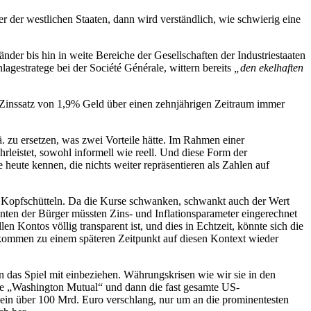
r der westlichen Staaten, dann wird verständlich, wie schwierig eine
nder bis hin in weite Bereiche der Gesellschaften der Industriestaaten
agestratege bei der Société Générale, wittern bereits
„den ekelhaften
 Zinssatz von 1,9% Geld über einen zehnjährigen Zeitraum immer
 zu ersetzen, was zwei Vorteile hätte. Im Rahmen einer
rleistet, sowohl informell wie reell. Und diese Form der
heute kennen, die nichts weiter repräsentieren als Zahlen auf
s Kopfschütteln. Da die Kurse schwanken, schwankt auch der Wert
onten der Bürger müssten Zins- und Inflationsparameter eingerechnet
n Kontos völlig transparent ist, und dies in Echtzeit, könnte sich die
r kommen zu einem späteren Zeitpunkt auf diesen Kontext wieder
in das Spiel mit einbeziehen. Währungskrisen wie wir sie in den
se „Washington Mutual“ und dann die fast gesamte US-
llein über 100 Mrd. Euro verschlang, nur um an die prominentesten