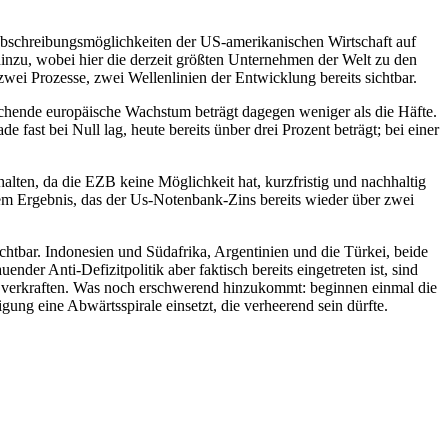
Abschreibungsmöglichkeiten der US-amerikanischen Wirtschaft auf
nzu, wobei hier die derzeit größten Unternehmen der Welt zu den
zwei Prozesse, zwei Wellenlinien der Entwicklung bereits sichtbar.
rechende europäische Wachstum beträgt dagegen weniger als die Häfte.
fast bei Null lag, heute bereits ünber drei Prozent beträgt; bei einer
halten, da die EZB keine Möglichkeit hat, kurzfristig und nachhaltig
dem Ergebnis, das der Us-Notenbank-Zins bereits wieder über zwei
htbar. Indonesien und Südafrika, Argentinien und die Türkei, beide
der Anti-Defizitpolitik aber faktisch bereits eingetreten ist, sind
um verkraften. Was noch erschwerend hinzukommt: beginnen einmal die
ung eine Abwärtsspirale einsetzt, die verheerend sein dürfte.