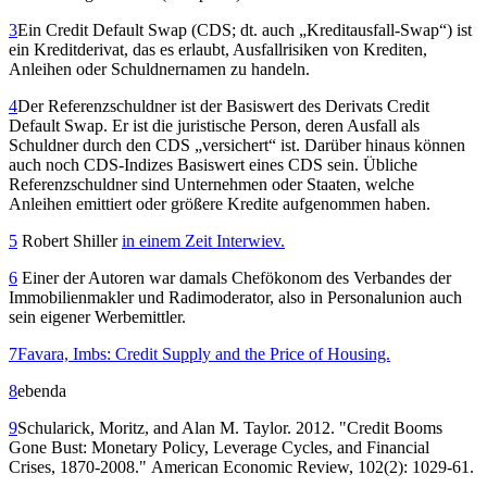
3
Ein Credit Default Swap (CDS; dt. auch „Kreditausfall-Swap“) ist
ein Kreditderivat, das es erlaubt, Ausfallrisiken von Krediten,
Anleihen oder Schuldnernamen zu handeln.
4
Der Referenzschuldner ist der Basiswert des Derivats Credit
Default Swap. Er ist die juristische Person, deren Ausfall als
Schuldner durch den CDS „versichert“ ist. Darüber hinaus können
auch noch CDS-Indizes Basiswert eines CDS sein. Übliche
Referenzschuldner sind Unternehmen oder Staaten, welche
Anleihen emittiert oder größere Kredite aufgenommen haben.
5
Robert Shiller
in einem Zeit Interwiev.
6
Einer der Autoren war damals Chefökonom des Verbandes der
Immobilienmakler und Radimoderator, also in Personalunion auch
sein eigener Werbemittler.
7
Favara, Imbs: Credit Supply and the Price of Housing.
8
ebenda
9
Schularick, Moritz, and Alan M. Taylor. 2012. "Credit Booms
Gone Bust: Monetary Policy, Leverage Cycles, and Financial
Crises, 1870-2008."
American Economic Review, 102(2): 1029-61.