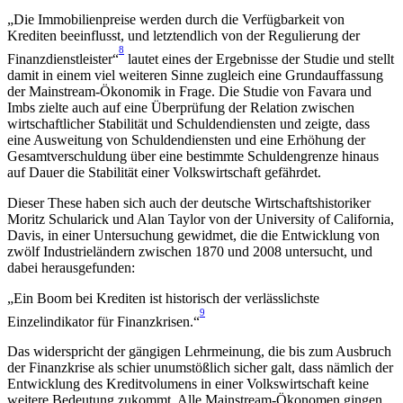
„Die Immobilienpreise werden durch die Verfügbarkeit von
Krediten beeinflusst, und letztendlich von der Regulierung der
8
Finanzdienstleister“
lautet eines der Ergebnisse der Studie und stellt
damit in einem viel weiteren Sinne zugleich eine Grundauffassung
der Mainstream-Ökonomik in Frage. Die Studie von Favara und
Imbs zielte auch auf eine Überprüfung der Relation zwischen
wirtschaftlicher Stabilität und Schuldendiensten und zeigte, dass
eine Ausweitung von Schuldendiensten und eine Erhöhung der
Gesamtverschuldung über eine bestimmte Schuldengrenze hinaus
auf Dauer die Stabilität einer Volkswirtschaft gefährdet.
Dieser These haben sich auch der deutsche Wirtschaftshistoriker
Moritz Schularick und Alan Taylor von der University of California,
Davis, in einer Untersuchung gewidmet, die die Entwicklung von
zwölf Industrieländern zwischen 1870 und 2008 untersucht, und
dabei herausgefunden:
„Ein Boom bei Krediten ist historisch der verlässlichste
9
Einzelindikator für Finanzkrisen.“
Das widerspricht der gängigen Lehrmeinung, die bis zum Ausbruch
der Finanzkrise als schier unumstößlich sicher galt, dass nämlich der
Entwicklung des Kreditvolumens in einer Volkswirtschaft keine
weitere Bedeutung zukommt. Alle Mainstream-Ökonomen gingen