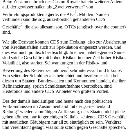
Beim Zusammenbruch des Casino Royale trat ein weiterer Akteur
auf, der gewissermaßen als „Zweitverwerter“ von
2
Verbriefungsprodukten agierte, die AIG
. Mit dem Namen
verbunden sind die sog. außerbörslich gehandelten CDS-
3
Geschäfte
, die also allesamt sog. OTCs (englisch over the counter)
sind.
Wie alle Derivate können CDS zum Hedging, also zur Absicherung
von Kreditausfällen auch zur Spekulation eingesetzt werden, und
dies war auch politisch beabsichtigt. In einem naheliegenden Sinne
sind solche Geschäfte mit hohen Risiken in einer Zeit hoher Risiko-
Volatilität, also starken Schwankungen in der Risiko- und
4
Bewertung des Referenzschuldners
sehr interessant und lukrativ.
Von seiten der Schuldner aus betrachtet und insofern es sich bei
diesen um Staaten, Bundesstaaten und Kommunen handelt, die ihre
Refinanzierung, sprich Schuldenaufnahme übertreiben, sind
Hedefonds und andere CDS-Anbieter von großem Vorteil.
Des der damals landläufigen und heute nach den politischen
Vorkommnissen im Zusammenhand mit der „Griechenland-
Rettung“ wieder salonfähigen Auffassung, dass Staaten nicht pleite
gehen können, nur folgerichtigen Kalküls, schienen CDS Geschäfte
mit staatlichen Gläubigern nur all zu einträglich zu sein. Verkürzt
und vereinfacht gesagt, was sollte schon gegen Geschäfte sprechen,