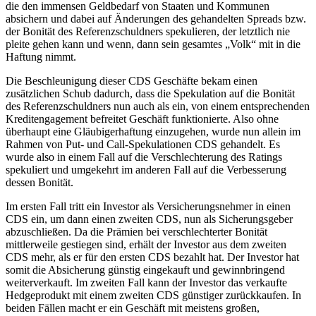
die den immensen Geldbedarf von Staaten und Kommunen
absichern und dabei auf Änderungen des gehandelten Spreads bzw.
der Bonität des Referenzschuldners spekulieren, der letztlich nie
pleite gehen kann und wenn, dann sein gesamtes „Volk“ mit in die
Haftung nimmt.
Die Beschleunigung dieser CDS Geschäfte bekam einen
zusätzlichen Schub dadurch, dass die Spekulation auf die Bonität
des Referenzschuldners nun auch als ein, von einem entsprechenden
Kreditengagement befreitet Geschäft funktionierte. Also ohne
überhaupt eine Gläubigerhaftung einzugehen, wurde nun allein im
Rahmen von Put- und Call-Spekulationen CDS gehandelt. Es
wurde also in einem Fall auf die Verschlechterung des Ratings
spekuliert und umgekehrt im anderen Fall auf die Verbesserung
dessen Bonität.
Im ersten Fall tritt ein Investor als Versicherungsnehmer in einen
CDS ein, um dann einen zweiten CDS, nun als Sicherungsgeber
abzuschließen. Da die Prämien bei verschlechterter Bonität
mittlerweile gestiegen sind, erhält der Investor aus dem zweiten
CDS mehr, als er für den ersten CDS bezahlt hat. Der Investor hat
somit die Absicherung günstig eingekauft und gewinnbringend
weiterverkauft. Im zweiten Fall kann der Investor das verkaufte
Hedgeprodukt mit einem zweiten CDS günstiger zurückkaufen. In
beiden Fällen macht er ein Geschäft mit meistens großen,