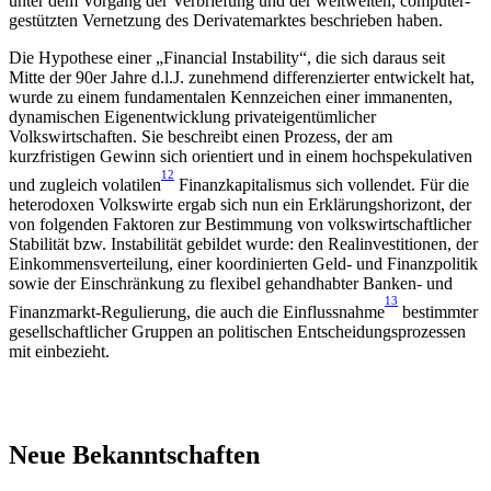
unter dem Vorgang der Verbriefung und der weltweiten, computer-
gestützten Vernetzung des Derivatemarktes beschrieben haben.
Die Hypothese einer „Financial Instability“, die sich daraus seit
Mitte der 90er Jahre d.l.J. zunehmend differenzierter entwickelt hat,
wurde zu einem fundamentalen Kennzeichen einer immanenten,
dynamischen Eigenentwicklung privateigentümlicher
Volkswirtschaften. Sie beschreibt einen Prozess, der am
kurzfristigen Gewinn sich orientiert und in einem hochspekulativen
12
und zugleich volatilen
Finanzkapitalismus sich vollendet. Für die
heterodoxen Volkswirte ergab sich nun ein Erklärungshorizont, der
von folgenden Faktoren zur Bestimmung von volkswirtschaftlicher
Stabilität bzw. Instabilität gebildet wurde: den Realinvestitionen, der
Einkommensverteilung, einer koordinierten Geld- und Finanzpolitik
sowie der Einschränkung zu flexibel gehandhabter Banken- und
13
Finanzmarkt-Regulierung, die auch die Einflussnahme
bestimmter
gesellschaftlicher Gruppen an politischen Entscheidungsprozessen
mit einbezieht.
Neue Bekanntschaften