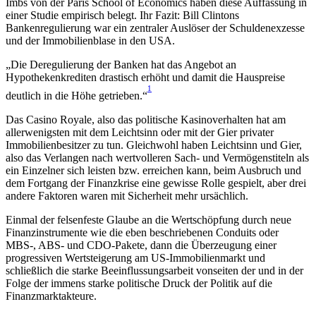
Imbs von der Paris School of Economics haben diese Auffassung in
einer Studie empirisch belegt. Ihr Fazit: Bill Clintons
Bankenregulierung war ein zentraler Auslöser der Schuldenexzesse
und der Immobilienblase in den USA.
„Die Deregulierung der Banken hat das Angebot an
Hypothekenkrediten drastisch erhöht und damit die Hauspreise
1
deutlich in die Höhe getrieben.“
Das Casino Royale, also das politische Kasinoverhalten hat am
allerwenigsten mit dem Leichtsinn oder mit der Gier privater
Immobilienbesitzer zu tun. Gleichwohl haben Leichtsinn und Gier,
also das Verlangen nach wertvolleren Sach- und Vermögenstiteln als
ein Einzelner sich leisten bzw. erreichen kann, beim Ausbruch und
dem Fortgang der Finanzkrise eine gewisse Rolle gespielt, aber drei
andere Faktoren waren mit Sicherheit mehr ursächlich.
Einmal der felsenfeste Glaube an die Wertschöpfung durch neue
Finanzinstrumente wie die eben beschriebenen Conduits oder
MBS-, ABS- und CDO-Pakete, dann die Überzeugung einer
progressiven Wertsteigerung am US-Immobilienmarkt und
schließlich die starke Beeinflussungsarbeit vonseiten der und in der
Folge der immens starke politische Druck der Politik auf die
Finanzmarktakteure.