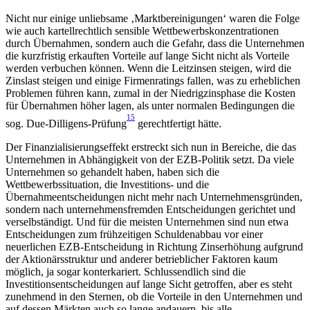
Nicht nur einige unliebsame ‚Marktbereinigungen‘ waren die Folge
wie auch kartellrechtlich sensible Wettbewerbskonzentrationen
durch Übernahmen, sondern auch die Gefahr, dass die Unternehmen
die kurzfristig erkauften Vorteile auf lange Sicht nicht als Vorteile
werden verbuchen können. Wenn die Leitzinsen steigen, wird die
Zinslast steigen und einige Firmenratings fallen, was zu erheblichen
Problemen führen kann, zumal in der Niedrigzinsphase die Kosten
für Übernahmen höher lagen, als unter normalen Bedingungen die
15
sog. Due-Dilligens-Prüfung
gerechtfertigt hätte.
Der Finanzialisierungseffekt erstreckt sich nun in Bereiche, die das
Unternehmen in Abhängigkeit von der EZB-Politik setzt. Da viele
Unternehmen so gehandelt haben, haben sich die
Wettbewerbssituation, die Investitions- und die
Übernahmeentscheidungen nicht mehr nach Unternehmensgründen,
sondern nach unternehmensfremden Entscheidungen gerichtet und
verselbständigt. Und für die meisten Unternehmen sind nun etwa
Entscheidungen zum frühzeitigen Schuldenabbau vor einer
neuerlichen EZB-Entscheidung in Richtung Zinserhöhung aufgrund
der Aktionärsstruktur und anderer betrieblicher Faktoren kaum
möglich, ja sogar konterkariert. Schlussendlich sind die
Investitionsentscheidungen auf lange Sicht getroffen, aber es steht
zunehmend in den Sternen, ob die Vorteile in den Unternehmen und
auf dessen Märkten auch so lange andauern, bis alle