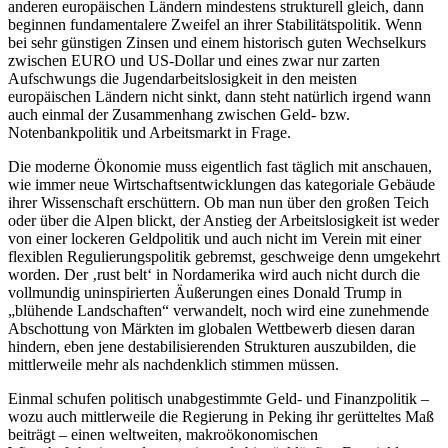
anderen europäischen Ländern mindestens strukturell gleich, dann
beginnen fundamentalere Zweifel an ihrer Stabilitätspolitik. Wenn
bei sehr günstigen Zinsen und einem historisch guten Wechselkurs
zwischen EURO und US-Dollar und eines zwar nur zarten
Aufschwungs die Jugendarbeitslosigkeit in den meisten
europäischen Ländern nicht sinkt, dann steht natürlich irgend wann
auch einmal der Zusammenhang zwischen Geld- bzw.
Notenbankpolitik und Arbeitsmarkt in Frage.
Die moderne Ökonomie muss eigentlich fast täglich mit anschauen,
wie immer neue Wirtschaftsentwicklungen das kategoriale Gebäude
ihrer Wissenschaft erschüttern. Ob man nun über den großen Teich
oder über die Alpen blickt, der Anstieg der Arbeitslosigkeit ist weder
von einer lockeren Geldpolitik und auch nicht im Verein mit einer
flexiblen Regulierungspolitik gebremst, geschweige denn umgekehrt
worden. Der ‚rust belt‘ in Nordamerika wird auch nicht durch die
vollmundig uninspirierten Äußerungen eines Donald Trump in
„blühende Landschaften“ verwandelt, noch wird eine zunehmende
Abschottung von Märkten im globalen Wettbewerb diesen daran
hindern, eben jene destabilisierenden Strukturen auszubilden, die
mittlerweile mehr als nachdenklich stimmen müssen.
Einmal schufen politisch unabgestimmte Geld- und Finanzpolitik –
wozu auch mittlerweile die Regierung in Peking ihr gerütteltes Maß
beiträgt – einen weltweiten, makroökonomischen