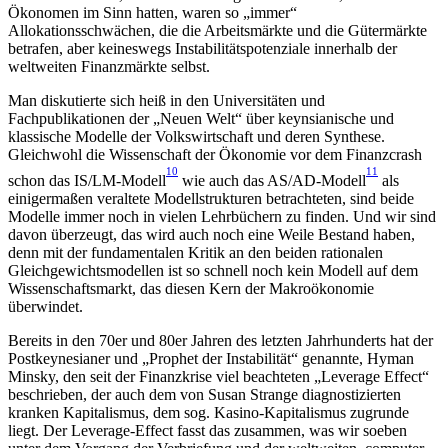
Ökonomen im Sinn hatten, waren so „immer“
Allokationsschwächen, die die Arbeitsmärkte und die Gütermärkte
betrafen, aber keineswegs Instabilitätspotenziale innerhalb der
weltweiten Finanzmärkte selbst.
Man diskutierte sich heiß in den Universitäten und
Fachpublikationen der „Neuen Welt“ über keynsianische und
klassische Modelle der Volkswirtschaft und deren Synthese.
Gleichwohl die Wissenschaft der Ökonomie vor dem Finanzcrash
10
11
schon das IS/LM-Modell
wie auch das AS/AD-Modell
als
einigermaßen veraltete Modellstrukturen betrachteten, sind beide
Modelle immer noch in vielen Lehrbüchern zu finden. Und wir sind
davon überzeugt, das wird auch noch eine Weile Bestand haben,
denn mit der fundamentalen Kritik an den beiden rationalen
Gleichgewichtsmodellen ist so schnell noch kein Modell auf dem
Wissenschaftsmarkt, das diesen Kern der Makroökonomie
überwindet.
Bereits in den 70er und 80er Jahren des letzten Jahrhunderts hat der
Postkeynesianer und „Prophet der Instabilität“ genannte, Hyman
Minsky, den seit der Finanzkrise viel beachteten „Leverage Effect“
beschrieben, der auch dem von Susan Strange diagnostizierten
kranken Kapitalismus, dem sog. Kasino-Kapitalismus zugrunde
liegt. Der Leverage-Effect fasst das zusammen, was wir soeben