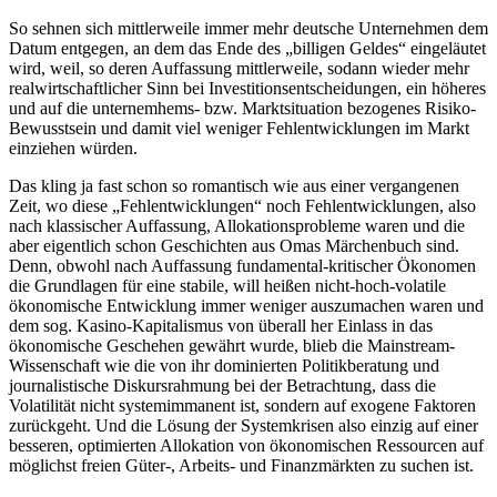
So sehnen sich mittlerweile immer mehr deutsche Unternehmen dem
Datum entgegen, an dem das Ende des „billigen Geldes“ eingeläutet
wird, weil, so deren Auffassung mittlerweile, sodann wieder mehr
realwirtschaftlicher Sinn bei Investitionsentscheidungen, ein höheres
und auf die unternemhems- bzw. Marktsituation bezogenes Risiko-
Bewusstsein und damit viel weniger Fehlentwicklungen im Markt
einziehen würden.
Das kling ja fast schon so romantisch wie aus einer vergangenen
Zeit, wo diese „Fehlentwicklungen“ noch Fehlentwicklungen, also
nach klassischer Auffassung, Allokationsprobleme waren und die
aber eigentlich schon Geschichten aus Omas Märchenbuch sind.
Denn, obwohl nach Auffassung fundamental-kritischer Ökonomen
die Grundlagen für eine stabile, will heißen nicht-hoch-volatile
ökonomische Entwicklung immer weniger auszumachen waren und
dem sog. Kasino-Kapitalismus von überall her Einlass in das
ökonomische Geschehen gewährt wurde, blieb die Mainstream-
Wissenschaft wie die von ihr dominierten Politikberatung und
journalistische Diskursrahmung bei der Betrachtung, dass die
Volatilität nicht systemimmanent ist, sondern auf exogene Faktoren
zurückgeht. Und die Lösung der Systemkrisen also einzig auf einer
besseren, optimierten Allokation von ökonomischen Ressourcen auf
möglichst freien Güter-, Arbeits- und Finanzmärkten zu suchen ist.