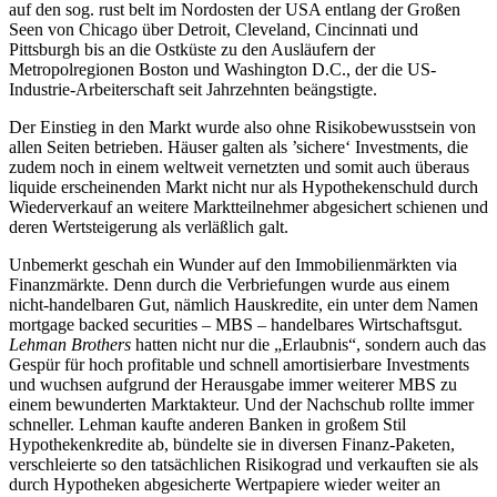
auf den sog. rust belt im Nordosten der USA entlang der Großen
Seen von Chicago über Detroit, Cleveland, Cincinnati und
Pittsburgh bis an die Ostküste zu den Ausläufern der
Metropolregionen Boston und Washington D.C., der die US-
Industrie-Arbeiterschaft seit Jahrzehnten beängstigte.
Der Einstieg in den Markt wurde also ohne Risikobewusstsein von
allen Seiten betrieben. Häuser galten als ’sichere‘ Investments, die
zudem noch in einem weltweit vernetzten und somit auch überaus
liquide erscheinenden Markt nicht nur als Hypothekenschuld durch
Wiederverkauf an weitere Marktteilnehmer abgesichert schienen und
deren Wertsteigerung als verläßlich galt.
Unbemerkt geschah ein Wunder auf den Immobilienmärkten via
Finanzmärkte. Denn durch die Verbriefungen wurde aus einem
nicht-handelbaren Gut, nämlich Hauskredite, ein unter dem Namen
mortgage backed securities – MBS – handelbares Wirtschaftsgut.
Lehman Brothers
hatten nicht nur die „Erlaubnis“, sondern auch das
Gespür für hoch profitable und schnell amortisierbare Investments
und wuchsen aufgrund der Herausgabe immer weiterer MBS zu
einem bewunderten Marktakteur. Und der Nachschub rollte immer
schneller. Lehman kaufte anderen Banken in großem Stil
Hypothekenkredite ab, bündelte sie in diversen Finanz-Paketen,
verschleierte so den tatsächlichen Risikograd und verkauften sie als
durch Hypotheken abgesicherte Wertpapiere wieder weiter an