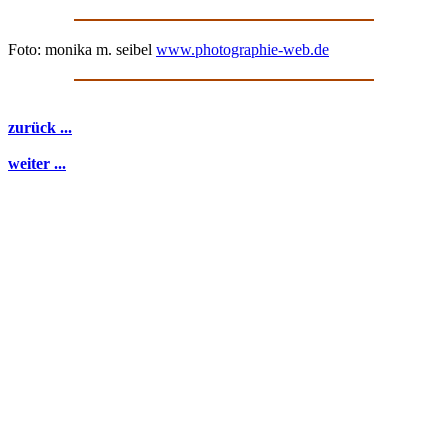
Foto: monika m. seibel
www.photographie-web.de
zurück ...
weiter ...