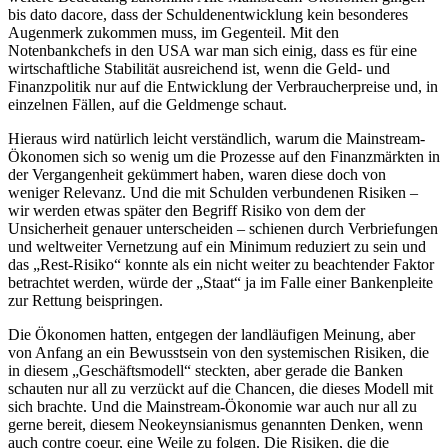
bis dato dacore, dass der Schuldenentwicklung kein besonderes
Augenmerk zukommen muss, im Gegenteil. Mit den
Notenbankchefs in den USA war man sich einig, dass es für eine
wirtschaftliche Stabilität ausreichend ist, wenn die Geld- und
Finanzpolitik nur auf die Entwicklung der Verbraucherpreise und, in
einzelnen Fällen, auf die Geldmenge schaut.
Hieraus wird natürlich leicht verständlich, warum die Mainstream-
Ökonomen sich so wenig um die Prozesse auf den Finanzmärkten in
der Vergangenheit gekümmert haben, waren diese doch von
weniger Relevanz. Und die mit Schulden verbundenen Risiken –
wir werden etwas später den Begriff Risiko von dem der
Unsicherheit genauer unterscheiden – schienen durch Verbriefungen
und weltweiter Vernetzung auf ein Minimum reduziert zu sein und
das „Rest-Risiko“ konnte als ein nicht weiter zu beachtender Faktor
betrachtet werden, würde der „Staat“ ja im Falle einer Bankenpleite
zur Rettung beispringen.
Die Ökonomen hatten, entgegen der landläufigen Meinung, aber
von Anfang an ein Bewusstsein von den systemischen Risiken, die
in diesem „Geschäftsmodell“ steckten, aber gerade die Banken
schauten nur all zu verzückt auf die Chancen, die dieses Modell mit
sich brachte. Und die Mainstream-Ökonomie war auch nur all zu
gerne bereit, diesem Neokeynsianismus genannten Denken, wenn
auch contre coeur, eine Weile zu folgen. Die Risiken, die die