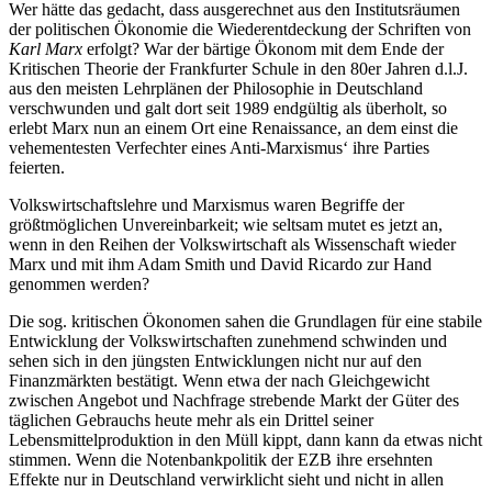
Wer hätte das gedacht, dass ausgerechnet aus den Institutsräumen
der politischen Ökonomie die Wiederentdeckung der Schriften von
Karl Marx
erfolgt? War der bärtige Ökonom mit dem Ende der
Kritischen Theorie der Frankfurter Schule in den 80er Jahren d.l.J.
aus den meisten Lehrplänen der Philosophie in Deutschland
verschwunden und galt dort seit 1989 endgültig als überholt, so
erlebt Marx nun an einem Ort eine Renaissance, an dem einst die
vehementesten Verfechter eines Anti-Marxismus‘ ihre Parties
feierten.
Volkswirtschaftslehre und Marxismus waren Begriffe der
größtmöglichen Unvereinbarkeit; wie seltsam mutet es jetzt an,
wenn in den Reihen der Volkswirtschaft als Wissenschaft wieder
Marx und mit ihm Adam Smith und David Ricardo zur Hand
genommen werden?
Die sog. kritischen Ökonomen sahen die Grundlagen für eine stabile
Entwicklung der Volkswirtschaften zunehmend schwinden und
sehen sich in den jüngsten Entwicklungen nicht nur auf den
Finanzmärkten bestätigt. Wenn etwa der nach Gleichgewicht
zwischen Angebot und Nachfrage strebende Markt der Güter des
täglichen Gebrauchs heute mehr als ein Drittel seiner
Lebensmittelproduktion in den Müll kippt, dann kann da etwas nicht
stimmen. Wenn die Notenbankpolitik der EZB ihre ersehnten
Effekte nur in Deutschland verwirklicht sieht und nicht in allen