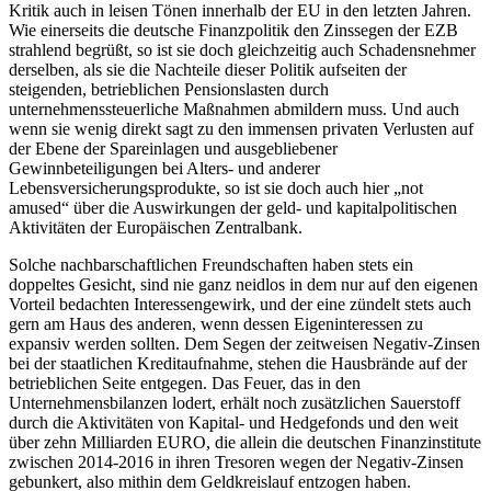
Kritik auch in leisen Tönen innerhalb der EU in den letzten Jahren.
Wie einerseits die deutsche Finanzpolitik den Zinssegen der EZB
strahlend begrüßt, so ist sie doch gleichzeitig auch Schadensnehmer
derselben, als sie die Nachteile dieser Politik aufseiten der
steigenden, betrieblichen Pensionslasten durch
unternehmenssteuerliche Maßnahmen abmildern muss. Und auch
wenn sie wenig direkt sagt zu den immensen privaten Verlusten auf
der Ebene der Spareinlagen und ausgebliebener
Gewinnbeteiligungen bei Alters- und anderer
Lebensversicherungsprodukte, so ist sie doch auch hier „not
amused“ über die Auswirkungen der geld- und kapitalpolitischen
Aktivitäten der Europäischen Zentralbank.
Solche nachbarschaftlichen Freundschaften haben stets ein
doppeltes Gesicht, sind nie ganz neidlos in dem nur auf den eigenen
Vorteil bedachten Interessengewirk, und der eine zündelt stets auch
gern am Haus des anderen, wenn dessen Eigeninteressen zu
expansiv werden sollten. Dem Segen der zeitweisen Negativ-Zinsen
bei der staatlichen Kreditaufnahme, stehen die Hausbrände auf der
betrieblichen Seite entgegen. Das Feuer, das in den
Unternehmensbilanzen lodert, erhält noch zusätzlichen Sauerstoff
durch die Aktivitäten von Kapital- und Hedgefonds und den weit
über zehn Milliarden EURO, die allein die deutschen Finanzinstitute
zwischen 2014-2016 in ihren Tresoren wegen der Negativ-Zinsen
gebunkert, also mithin dem Geldkreislauf entzogen haben.