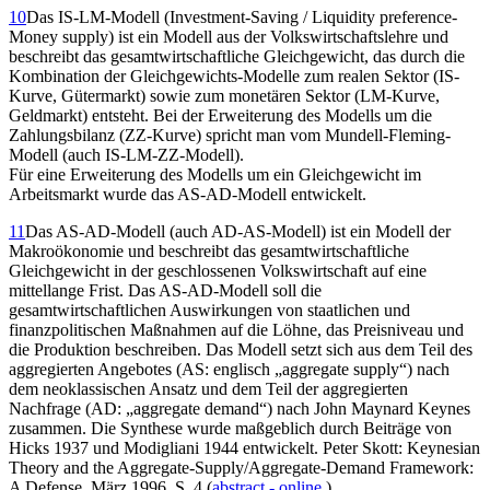
10
Das IS-LM-Modell (Investment-Saving / Liquidity preference-
Money supply) ist ein Modell aus der Volkswirtschaftslehre und
beschreibt das gesamtwirtschaftliche Gleichgewicht, das durch die
Kombination der Gleichgewichts-Modelle zum realen Sektor (IS-
Kurve, Gütermarkt) sowie zum monetären Sektor (LM-Kurve,
Geldmarkt) entsteht. Bei der Erweiterung des Modells um die
Zahlungsbilanz (ZZ-Kurve) spricht man vom Mundell-Fleming-
Modell (auch IS-LM-ZZ-Modell).
Für eine Erweiterung des Modells um ein Gleichgewicht im
Arbeitsmarkt wurde das AS-AD-Modell entwickelt.
11
Das AS-AD-Modell (auch AD-AS-Modell) ist ein Modell der
Makroökonomie und beschreibt das gesamtwirtschaftliche
Gleichgewicht in der geschlossenen Volkswirtschaft auf eine
mittellange Frist. Das AS-AD-Modell soll die
gesamtwirtschaftlichen Auswirkungen von staatlichen und
finanzpolitischen Maßnahmen auf die Löhne, das Preisniveau und
die Produktion beschreiben. Das Modell setzt sich aus dem Teil des
aggregierten Angebotes (AS: englisch „aggregate supply“) nach
dem neoklassischen Ansatz und dem Teil der aggregierten
Nachfrage (AD: „aggregate demand“) nach John Maynard Keynes
zusammen. Die Synthese wurde maßgeblich durch Beiträge von
Hicks 1937 und Modigliani 1944 entwickelt.
Peter Skott: Keynesian
Theory and the Aggregate-Supply/Aggregate-Demand Framework:
A Defense.
März 1996, S. 4 (
abstract - online.
)