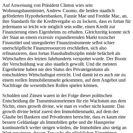
Auf Anweisung von Präsident Clinton wies sein
Wohnungsbauminister, Andrew Cuomo, die beiden staatlich
geförderten Hypothekenbanken, Fannie Mae und Freddie Mac, an,
ihre Standards für die Kreditvergabe so zu lockern, dass es fortan für
jedermann so leicht wie möglich sein sollte, einen Kredit zur
Finanzierung eines Eigenheims zu erhalten. Gleichzeitig konnte sich
der Staat an einem exzessiv expandierenden Markt toxischer
Finanztitel und unregulierter Finanzinstrumente selbst schier
unerschöpfliche Finanzressourcen erschließen, sich also
refinanzieren, dass fortan Haushaltsdisziplin müde belächelt als
Wirtschaften des letzten Jahrhunderts verspottet wurde. Der Boom
der Verschuldung war also staatlich gewollt. Und die meisten
Eigenheime haben nie den Status des Privateigentums als
entschuldetes Wirtschaftsgut erreicht. Und damit ist es auch nie zu
einem reellen Immobilienmarkt gekommen, auf dem Angebot und
Nachfrage die wesentlichen Rollen spielen können.
Schulden und Zinsen waren in der Folge dieser politischen
Entscheidung die Transmissionsriemen für ein Wachstum aus dem
Nichts, eines growth divine, wie man es vorher nicht kannte. Das
growth divine betraf zuerst den Immobilienmarkt, auf dem der
Glaube bei Bankern und Privatleuten herrschte, dass es kaum eine
bessere Geldanlage als Immobilien gebe und die Hauspreise
kontinuierlich weiter steigen würden, die Immobilien also stetig an
Wert gewinnen, dessen Zuwachs die glücklichen Eigentümer,