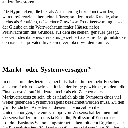
andere Investoren.
Die Hypotheken, die hier als Absicherung bezeichnet wurden,
waren referenziell aber keine Häuser, sondern reale Kredite, also
nichts als Schulden, nebst einer Zins- bzw. Renditeerwartung, also
der Glaube an ein Wertwachstum realer Häuser, nebst
Preiswachstum des Grundes, auf dem sie stehen, genauer gesagt,
des Grundes daneben, der dann, parzelliert als teure Baugrundstücke
den nächsten privaten Investoren verhökert werden könnte.
Markt- oder Systemversagen?
In den Jahren des letzten Jahrzehnts, haben immer mehr Forscher
aus dem Fach Volkswirtschaft sich der Frage gewidmet, ob denn die
Finanzkrise darauf hindeutet, mehr als ein Zeichen eines
Marktversagens zu sein, ob es nämlich als ein Symptom eines viel
weiter gehenden Systemversagens bezeichnet werden muss. Zu den
grundsätzlichen Arbeiten zu diesem Thema zählen die
Untersuchungen, die eine Gruppe von Wissenschaftlerinnen und
Wissenschaftler um Lucrezia Reichlin, Professor of Economics at
London Business School, angestrengt haben mit dem Ergebnis, dass
die Finanzkrise jene Volkswirtschaften am stärksten betroffen hat, je