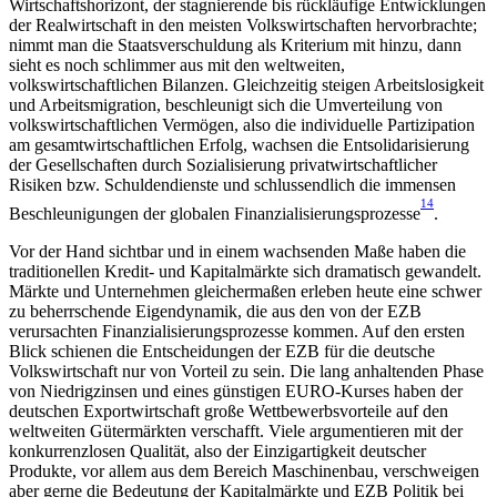
Wirtschaftshorizont, der stagnierende bis rückläufige Entwicklungen
der Realwirtschaft in den meisten Volkswirtschaften hervorbrachte;
nimmt man die Staatsverschuldung als Kriterium mit hinzu, dann
sieht es noch schlimmer aus mit den weltweiten,
volkswirtschaftlichen Bilanzen. Gleichzeitig steigen Arbeitslosigkeit
und Arbeitsmigration, beschleunigt sich die Umverteilung von
volkswirtschaftlichen Vermögen, also die individuelle Partizipation
am gesamtwirtschaftlichen Erfolg, wachsen die Entsolidarisierung
der Gesellschaften durch Sozialisierung privatwirtschaftlicher
Risiken bzw. Schuldendienste und schlussendlich die immensen
14
Beschleunigungen der globalen Finanzialisierungsprozesse
.
Vor der Hand sichtbar und in einem wachsenden Maße haben die
traditionellen Kredit- und Kapitalmärkte sich dramatisch gewandelt.
Märkte und Unternehmen gleichermaßen erleben heute eine schwer
zu beherrschende Eigendynamik, die aus den von der EZB
verursachten Finanzialisierungsprozesse kommen. Auf den ersten
Blick schienen die Entscheidungen der EZB für die deutsche
Volkswirtschaft nur von Vorteil zu sein. Die lang anhaltenden Phase
von Niedrigzinsen und eines günstigen EURO-Kurses haben der
deutschen Exportwirtschaft große Wettbewerbsvorteile auf den
weltweiten Gütermärkten verschafft. Viele argumentieren mit der
konkurrenzlosen Qualität, also der Einzigartigkeit deutscher
Produkte, vor allem aus dem Bereich Maschinenbau, verschweigen
aber gerne die Bedeutung der Kapitalmärkte und EZB Politik bei