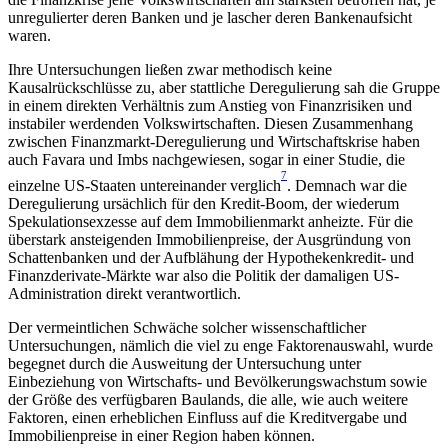
unregulierter deren Banken und je lascher deren Bankenaufsicht
waren.
Ihre Untersuchungen ließen zwar methodisch keine
Kausalrückschlüsse zu, aber stattliche Deregulierung sah die Gruppe
in einem direkten Verhältnis zum Anstieg von Finanzrisiken und
instabiler werdenden Volkswirtschaften. Diesen Zusammenhang
zwischen Finanzmarkt-Deregulierung und Wirtschaftskrise haben
auch Favara und Imbs nachgewiesen, sogar in einer Studie, die
7
einzelne US-Staaten untereinander verglich
. Demnach war die
Deregulierung ursächlich für den Kredit-Boom, der wiederum
Spekulationsexzesse auf dem Immobilienmarkt anheizte. Für die
überstark ansteigenden Immobilienpreise, der Ausgründung von
Schattenbanken und der Aufblähung der Hypothekenkredit- und
Finanzderivate-Märkte war also die Politik der damaligen US-
Administration direkt verantwortlich.
Der vermeintlichen Schwäche solcher wissenschaftlicher
Untersuchungen, nämlich die viel zu enge Faktorenauswahl, wurde
begegnet durch die Ausweitung der Untersuchung unter
Einbeziehung von Wirtschafts- und Bevölkerungswachstum sowie
der Größe des verfügbaren Baulands, die alle, wie auch weitere
Faktoren, einen erheblichen Einfluss auf die Kreditvergabe und
Immobilienpreise in einer Region haben können.