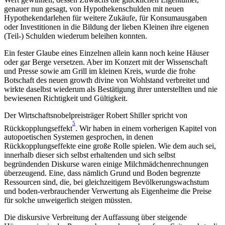
genauer nun gesagt, von Hypothekenschulden mit neuen
Hypothekendarlehen für weitere Zukäufe, für Konsumausgaben
oder Investitionen in die Bildung der lieben Kleinen ihre eigenen
(Teil-) Schulden wiederum beleihen konnten.
Ein fester Glaube eines Einzelnen allein kann noch keine Häuser
oder gar Berge versetzen. Aber im Konzert mit der Wissenschaft
und Presse sowie am Grill im kleinen Kreis, wurde die frohe
Botschaft des neuen growth divine von Wohlstand verbreitet und
wirkte daselbst wiederum als Bestätigung ihrer unterstellten und nie
bewiesenen Richtigkeit und Gültigkeit.
Der Wirtschaftsnobelpreisträger Robert Shiller spricht von
5
Rückkopplungseffekt
. Wir haben in einem vorherigen Kapitel von
autopoetischen Systemen gesprochen, in denen
Rückkopplungseffekte eine große Rolle spielen. Wie dem auch sei,
innerhalb dieser sich selbst erhaltenden und sich selbst
begründenden Diskurse waren einige Milchmädchenrechnungen
überzeugend. Eine, dass nämlich Grund und Boden begrenzte
Ressourcen sind, die, bei gleichzeitigem Bevölkerungswachstum
und boden-verbrauchender Verwertung als Eigenheime die Preise
für solche unweigerlich steigen müssten.
Die diskursive Verbreitung der Auffassung über steigende