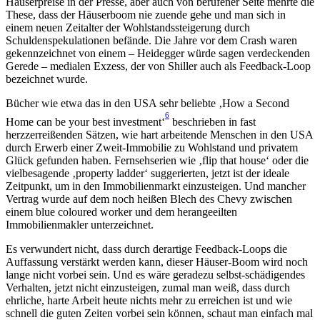
Häuserpreise in der Presse, aber auch von berufener Seite mehrte die
These, dass der Häuserboom nie zuende gehe und man sich in
einem neuen Zeitalter der Wohlstandssteigerung durch
Schuldenspekulationen befände. Die Jahre vor dem Crash waren
gekennzeichnet von einem – Heidegger würde sagen verdeckenden
Gerede – medialen Exzess, der von Shiller auch als Feedback-Loop
bezeichnet wurde.
Bücher wie etwa das in den USA sehr beliebte ‚How a Second
6
Home can be your best investment‘
beschrieben in fast
herzzerreißenden Sätzen, wie hart arbeitende Menschen in den USA
durch Erwerb einer Zweit-Immobilie zu Wohlstand und privatem
Glück gefunden haben. Fernsehserien wie ‚flip that house‘ oder die
vielbesagende ‚property ladder‘ suggerierten, jetzt ist der ideale
Zeitpunkt, um in den Immobilienmarkt einzusteigen. Und mancher
Vertrag wurde auf dem noch heißen Blech des Chevy zwischen
einem blue coloured worker und dem herangeeilten
Immobilienmakler unterzeichnet.
Es verwundert nicht, dass durch derartige Feedback-Loops die
Auffassung verstärkt werden kann, dieser Häuser-Boom wird noch
lange nicht vorbei sein. Und es wäre geradezu selbst-schädigendes
Verhalten, jetzt nicht einzusteigen, zumal man weiß, dass durch
ehrliche, harte Arbeit heute nichts mehr zu erreichen ist und wie
schnell die guten Zeiten vorbei sein können, schaut man einfach mal