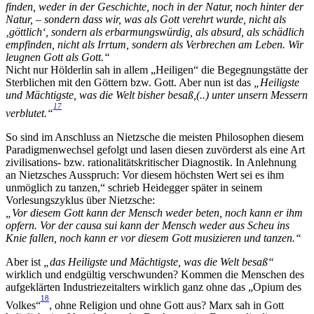
finden, weder in der Geschichte, noch in der Natur, noch hinter der
Natur, – sondern dass wir, was als Gott verehrt wurde, nicht als
‚göttlich‘, sondern als erbarmungswürdig, als absurd, als schädlich
empfinden, nicht als Irrtum, sondern als Verbrechen am Leben. Wir
leugnen Gott als Gott.“
Nicht nur Hölderlin sah in allem „Heiligen“ die Begegnungstätte der
Sterblichen mit den Göttern bzw. Gott. Aber nun ist das
„Heiligste
und Mächtigste, was die Welt bisher besaß,(..) unter unsern Messern
17
verblutet.“
So sind im Anschluss an Nietzsche die meisten Philosophen diesem
Paradigmenwechsel gefolgt und lasen diesen zuvörderst als eine Art
zivilisations- bzw. rationalitätskritischer Diagnostik. In Anlehnung
an Nietzsches Ausspruch: Vor diesem höchsten Wert sei es ihm
unmöglich zu tanzen,“ schrieb Heidegger später in seinem
Vorlesungszyklus über Nietzsche:
„Vor diesem Gott kann der Mensch weder beten, noch kann er ihm
opfern. Vor der causa sui kann der Mensch weder aus Scheu ins
Knie fallen, noch kann er vor diesem Gott musizieren und tanzen.“
Aber ist
„das Heiligste und Mächtigste, was die Welt besaß“
wirklich und endgültig verschwunden? Kommen die Menschen des
aufgeklärten Industriezeitalters wirklich ganz ohne das „Opium des
18
Volkes“
, ohne Religion und ohne Gott aus? Marx sah in Gott