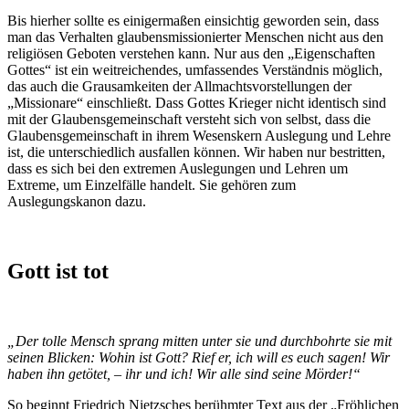
Bis hierher sollte es einigermaßen einsichtig geworden sein, dass
man das Verhalten glaubensmissionierter Menschen nicht aus den
religiösen Geboten verstehen kann. Nur aus den „Eigenschaften
Gottes“ ist ein weitreichendes, umfassendes Verständnis möglich,
das auch die Grausamkeiten der Allmachtsvorstellungen der
„Missionare“ einschließt. Dass Gottes Krieger nicht identisch sind
mit der Glaubensgemeinschaft versteht sich von selbst, dass die
Glaubensgemeinschaft in ihrem Wesenskern Auslegung und Lehre
ist, die unterschiedlich ausfallen können. Wir haben nur bestritten,
dass es sich bei den extremen Auslegungen und Lehren um
Extreme, um Einzelfälle handelt. Sie gehören zum
Auslegungskanon dazu.
Gott ist tot
„Der tolle Mensch sprang mitten unter sie und durchbohrte sie mit
seinen Blicken: Wohin ist Gott? Rief er, ich will es euch sagen! Wir
haben ihn getötet, – ihr und ich! Wir alle sind seine Mörder!“
So beginnt Friedrich Nietzsches berühmter Text aus der „Fröhlichen