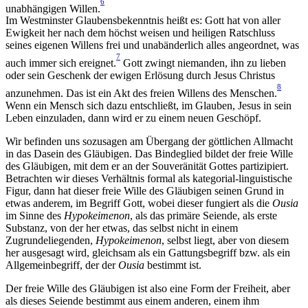
6
unabhängigen Willen.
Im Westminster Glaubensbekenntnis heißt es: Gott hat von aller
Ewigkeit her nach dem höchst weisen und heiligen Ratschluss
seines eigenen Willens frei und unabänderlich alles angeordnet, was
7
auch immer sich ereignet.
Gott zwingt niemanden, ihn zu lieben
oder sein Geschenk der ewigen Erlösung durch Jesus Christus
8
anzunehmen. Das ist ein Akt des freien Willens des Menschen.
Wenn ein Mensch sich dazu entschließt, im Glauben, Jesus in sein
Leben einzuladen, dann wird er zu einem neuen Geschöpf.
Wir befinden uns sozusagen am Übergang der göttlichen Allmacht
in das Dasein des Gläubigen. Das Bindeglied bildet der freie Wille
des Gläubigen, mit dem er an der Souveränität Gottes partizipiert.
Betrachten wir dieses Verhältnis formal als kategorial-linguistische
Figur, dann hat dieser freie Wille des Gläubigen seinen Grund in
etwas anderem, im Begriff Gott, wobei dieser fungiert als die
Ousia
im Sinne des
Hypokeimenon
, als das primäre Seiende, als erste
Substanz, von der her etwas, das selbst nicht in einem
Zugrundeliegenden,
Hypokeimenon
, selbst liegt, aber von diesem
her ausgesagt wird, gleichsam als ein Gattungsbegriff bzw. als ein
Allgemeinbegriff, der der
Ousia
bestimmt ist.
Der freie Wille des Gläubigen ist also eine Form der Freiheit, aber
als dieses Seiende bestimmt aus einem anderen, einem ihm