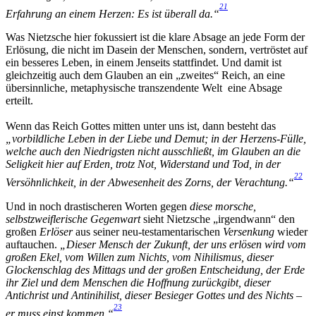
21
Erfahrung an einem Herzen: Es ist überall da.“
Was Nietzsche hier fokussiert ist die klare Absage an jede Form der
Erlösung, die nicht im Dasein der Menschen, sondern, vertröstet auf
ein besseres Leben, in einem Jenseits stattfindet. Und damit ist
gleichzeitig auch dem Glauben an ein „zweites“ Reich, an eine
übersinnliche, metaphysische transzendente Welt eine Absage
erteilt.
Wenn das Reich Gottes mitten unter uns ist, dann besteht das
„vorbildliche Leben in der Liebe und Demut; in der Herzens-Fülle,
welche auch den Niedrigsten nicht ausschließt, im Glauben an die
Seligkeit hier auf Erden, trotz Not, Widerstand und Tod, in der
22
Versöhnlichkeit, in der Abwesenheit des Zorns, der Verachtung.“
Und in noch drastischeren Worten gegen
diese morsche,
selbstzweiflerische Gegenwart
sieht Nietzsche „irgendwann“ den
großen
Erlöser
aus seiner neu-testamentarischen
Versenkung
wieder
auftauchen.
„Dieser Mensch der Zukunft, der uns erlösen wird vom
großen Ekel, vom Willen zum Nichts, vom Nihilismus, dieser
Glockenschlag des Mittags und der großen Entscheidung, der Erde
ihr Ziel und dem Menschen die Hoffnung zurückgibt, dieser
Antichrist und Antinihilist, dieser Besieger Gottes und des Nichts –
23
er muss einst kommen.“