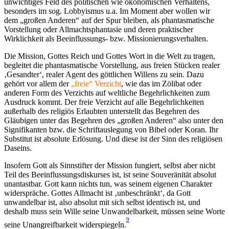
unwichtiges Feld des politischen wie ökonomischen Verhaltens,
besonders im sog. Lobbyismus u.a. Im Moment aber wollen wir
dem „großen Anderen“ auf der Spur bleiben, als phantasmatische
Vorstellung oder Allmachtsphantasie und deren praktischer
Wirklichkeit als Beeinflussungs- bzw. Missionierungsverhalten.
Die Mission, Gottes Reich und Gottes Wort in die Welt zu tragen,
begleitet die phantasmatische Vorstellung, aus freien Stücken realer
‚Gesandter‘, realer Agent des göttlichen Willens zu sein. Dazu
gehört vor allem der
„freie“ Verzicht
, wie das im Zölibat oder
anderen Form des Verzichts auf weltliche Begehrlichkeiten zum
Ausdruck kommt. Der freie Verzicht auf alle Begehrlichkeiten
außerhalb des religiös Erlaubten unterstellt das Begehren des
Gläubigen unter das Begehren des „großen Anderen“ also unter den
Signifikanten bzw. die Schriftauslegung von Bibel oder Koran. Ihr
Substitut ist absolute Erlösung. Und diese ist der Sinn des religiösen
Daseins.
Insofern Gott als Sinnstifter der Mission fungiert, selbst aber nicht
Teil des Beeinflussungsdiskurses ist, ist seine Souveränität absolut
unantastbar. Gott kann nichts tun, was seinem eigenen Charakter
widerspräche. Gottes Allmacht ist ‚unbeschränkt‘, da Gott
unwandelbar ist, also absolut mit sich selbst identisch ist, und
deshalb muss sein Wille seine Unwandelbarkeit, müssen seine Worte
9
seine Unangreifbarkeit widerspiegeln.