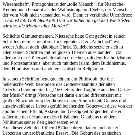
Wissenschaft“. Protagonist ist der „tolle Mensch“, für Nietzsche-
Kenner auch benannt als der Wahn­sinnige und Seher, der Mensch,
der vom Volk nicht verstanden wird. Denn er verkündet Unerhörtes:
„Gott ist tot! Gott bleibt tot! Und wir haben ihn getötet! Wie trösten
wir uns, die Mörder aller Mörder?“
Schlichte Gemüter meinen, Nietzsche hätte Gott getötet in seinen
Schriften; dem ist nicht so. Im Gegenteil. Der „Antichrist“ war
weder Atheist noch gläubiger Christ. Zeitlebens setzte er sich in
allen seinen Schriften mit religiösen Themen auseinander – vor
allem mit der Götterwelt der alten Griechen, mit dem Katholizismus
und Protestantismus, aber auch mit dem Islam, dem Buddhismus,
dem Hinduismus und anderen asiatischen Religionen.
In seinem Schriften begegnet einem ein Philosoph, der die
hellenische Welt, besonders das Gottesverständnis der alten
Griechen bewunderte. In „Die Geburt der Tragödie aus dem Geiste
der Musik“ dringt Nietzsche tief darin ein und differenziert mit
großer Bewunderung der dionysischen, Sinnlichkeit, Genuss und
ausschweifendes Lebensgefühl bejahenden Götterwelt diese von der
apollinischen, Pflicht, Askese und Geistigkeit folgenden, die er
später mit der décadence des christlichen Glaubens und dem
Nihilismus seiner Zeit gleichsetzen wird.
Aus dieser Zeit, den frühen 1870er Jahren, datiert auch der zu
Lebzeiten unveröffentlichte Essay: „Die Geburt des tragischen