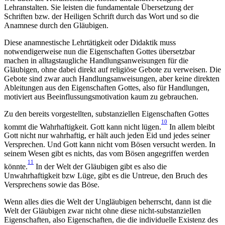
Lehranstalten. Sie leisten die fundamentale Übersetzung der
Schriften bzw. der Heiligen Schrift durch das Wort und so die
Anamnese durch den Gläubigen.
Diese anamnestische Lehrtätigkeit oder Didaktik muss
notwendigerweise nun die Eigenschaften Gottes übersetzbar
machen in alltagstaugliche Handlungsanweisungen für die
Gläubigen, ohne dabei direkt auf religiöse Gebote zu verweisen. Die
Gebote sind zwar auch Handlungsanweisungen, aber keine direkten
Ableitungen aus den Eigenschaften Gottes, also für Handlungen,
motiviert aus Beeinflussungsmotivation kaum zu gebrauchen.
Zu den bereits vorgestellten, substanziellen Eigenschaften Gottes
10
kommt die Wahrhaftigkeit. Gott kann nicht lügen.
In allem bleibt
Gott nicht nur wahrhaftig, er hält auch jeden Eid und jedes seiner
Versprechen. Und Gott kann nicht vom Bösen versucht werden. In
seinem Wesen gibt es nichts, das vom Bösen angegriffen werden
11
könnte.
In der Welt der Gläubigen gibt es also die
Unwahrhaftigkeit bzw Lüge, gibt es die Untreue, den Bruch des
Versprechens sowie das Böse.
Wenn alles dies die Welt der Ungläubigen beherrscht, dann ist die
Welt der Gläubigen zwar nicht ohne diese nicht-substanziellen
Eigenschaften, also Eigenschaften, die die individuelle Existenz des