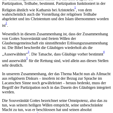
Partizipation, Teilhabe, bestimmt. Partizipation funktioniert in der
1
Religion ähnlich wie Katharsis bei Aristoteles
, von dem
wahrscheinlich auch die Vorstellung der religiösen Teilhabe
abgeleitet und ins Christentum und den Islam übernommen worden
2
ist
.
Wesentlich in diesem Zusammenhang ist, dass der Zusammenhang
von Gottes Souveränität und freiem Willen der
Glaubensgemeinschaft ein sinnstiftender Erlösungszusammenhang
ist. Die Bibel beschreibt die Gläubigen wiederholt als die
3
4
„Auserwählten“
. Die Tatsache, dass Gläubige vorher bestimmt
5
und auserwählt
für die Rettung sind, wird allein aus diesen Stellen
sehr deutlich.
In unserem Zusammenhang, der das Thema Macht nun als Allmacht
aus religiösem Diskurs – insofern ist der Bezug zur Sprache im
Lacanschen Sinne noch gewährleistet – heraus bedenkt, muss der
Begriff der Partizipation noch in das Dasein des Gläubigen integriert
werden.
Die Souveränität Gottes bezeichnet seine Omnipotenz, also das zu
tun, was seinem heiligen Willen entspricht, seine unbeschränkte
Macht zu tun, was er beschlossen hat und seinen absolut