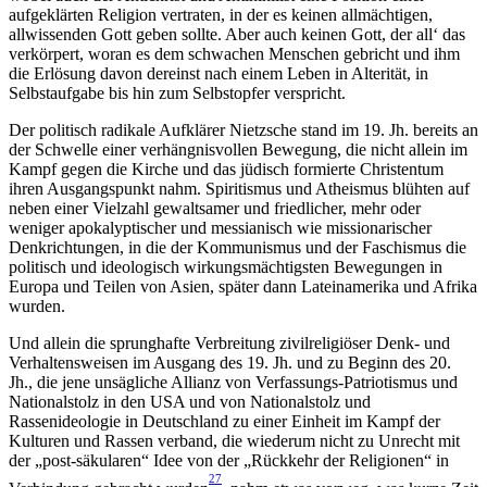
aufgeklärten Religion vertraten, in der es keinen allmächtigen,
allwissenden Gott geben sollte. Aber auch keinen Gott, der all‘ das
verkörpert, woran es dem schwachen Menschen gebricht und ihm
die Erlösung davon dereinst nach einem Leben in Alterität, in
Selbstaufgabe bis hin zum Selbstopfer verspricht.
Der politisch radikale Aufklärer Nietzsche stand im 19. Jh. bereits an
der Schwelle einer verhängnisvollen Bewegung, die nicht allein im
Kampf gegen die Kirche und das jüdisch formierte Christentum
ihren Ausgangspunkt nahm. Spiritismus und Atheismus blühten auf
neben einer Vielzahl gewaltsamer und friedlicher, mehr oder
weniger apokalyptischer und messianisch wie missionarischer
Denkrichtungen, in die der Kommunismus und der Faschismus die
politisch und ideologisch wirkungsmächtigsten Bewegungen in
Europa und Teilen von Asien, später dann Lateinamerika und Afrika
wurden.
Und allein die sprunghafte Verbreitung zivilreligiöser Denk- und
Verhaltensweisen im Ausgang des 19. Jh. und zu Beginn des 20.
Jh., die jene unsägliche Allianz von Verfassungs-Patriotismus und
Nationalstolz in den USA und von Nationalstolz und
Rassenideologie in Deutschland zu einer Einheit im Kampf der
Kulturen und Rassen verband, die wiederum nicht zu Unrecht mit
der „post-säkularen“ Idee von der „Rückkehr der Religionen“ in
27