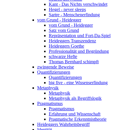
Kant - Das Nichts verschwindet
Hegel - never sleeps
Sartre - Menschenerfindung
vom Grund - Heidegger
vom Grund - Heidegger
Satz vom Grund
Repräsentation und Fort-Da-Spiel
Heideggers Transzendenz
Heideggers Goethe
Professionalität und Begründung
schwarze Hefte
Thomas Bernhard schimpft
zwingende Beweise
Quantifizierungen
Quantifizierungen
big five - eine Wissenserfindung
Metaphysik
Metaphysik
Metaphysik als Begriffslogik
Pragmatismus
Pragmatismus
Erfahrung und Wissenschaft
Pragmatische Erkenntnistheorie
Heideggers Wahrheitsbegriff
Identität