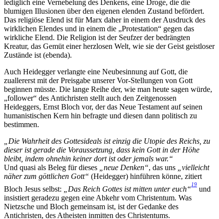
lediglich eine Vernebelung des Denkens, eine Droge, die die
blumigen Illusionen über den eigenen elenden Zustand befördert.
Das religiöse Elend ist für Marx daher in einem der Ausdruck des
wirklichen Elendes und in einem die „Protestation“ gegen das
wirkliche Elend. Die Religion ist der Seufzer der bedrängten
Kreatur, das Gemüt einer herzlosen Welt, wie sie der Geist geistloser
Zustände ist (ebenda).
Auch Heidegger verlangte eine Neubesinnung auf Gott, die
zuallererst mit der Preisgabe unserer Vor-Stellungen von Gott
beginnen müsste. Die lange Reihe der, wie man heute sagen würde,
„follower“ des Antichristen stellt auch den Zeitgenossen
Heideggers, Ernst Bloch vor, der das Neue Testament auf seinen
humanistischen Kern hin befragte und diesen dann politisch zu
bestimmen.
„Die Wahrheit des Gottesideals ist einzig die Utopie des Reichs, zu
dieser ist gerade die Voraussetzung, dass kein Gott in der Höhe
bleibt, indem ohnehin keiner dort ist oder jemals war.“
Und quasi als Beleg für dieses
„neue Denken“
, das uns
„vielleicht
näher zum göttlichen Gott“
(Heidegger) hinführen könne, zitiert
19
Bloch Jesus selbst:
„Das Reich Gottes ist mitten unter euch“
und
insistiert geradezu gegen eine Abkehr vom Christentum. Was
Nietzsche und Bloch gemeinsam ist, ist der Gedanke des
Antichristen, des Atheisten inmitten des Christentums.