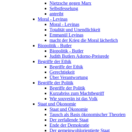
Nietzsche gegen Marx
Selbstfesselung
antreibt
Moral - Levinas
Moral - Levinas
Totalität und Unendlichkeit
Emmanül Levinas
macht der Krieg die Moral lächerlich
Biopolitik - Butler
Biopolitik - Butler
Judith Butlers Adorno-Preisrede
Begriffe der Ethik
Begriffe der Ethik
Gerechtigkeit
Über Verantwortung
Begriffe der Politik
Begriffe der Politik
Kurzabriss zum Machtbegriff
Wie souverän ist das Volk
Staat und Ökonomie
Staat und Ökonomie
Tausch als Basis ökonomischer Theorien
Der zerfallende Staat
Ende der Demokratie
Der gemeinwohlorientierte Staat