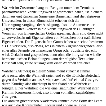
Was wir im Zusammenhang mit Religion unter dem Terminus
phantasmatische Vorstellungswelt angesprochen haben, ist in einem
durchaus eng gemeinten Sinne eine Binnensicht auf die religiösen
Universalien. In dieser Binnensicht erhellen sich die
Übertragungsvorgänge der Auslegung, also die Anamnese der
„Eigenschaften Gottes“ in die Vorstellungswelt des Gläubigen.
Wenn wir von Eigenschaften Gottes sprechen, dann sind diese nicht
zu verwechseln mit Eigenschaften von Menschen oder natürlichen
Eigenschaften. Die Eigenschaften Gottes haben wir schon bestimmt
als Universalien, also etwas, was in einem Zugrundeliegenden, also
einer alles Seiende bestimmenden
Ousia
oder Substanz gedacht
wird. Gedacht und gesprochen, denn ohne die liturgischen wie die
hermeneutischen Behandlungen kann der religiöse Text keine
Botschaft sein, keine Aussagekraft einer Wahrheit erreichen.
Wahrheit (
Aletheia
) in diesem Sinne meint zunächst einmal
αληθευειν, also die Wahrheit sagen und so die göttliche Botschaft
gegen das Verfallen an das λεγόμενον, das bloß einmal Gesagte,
durch Kundige also überhaupt in den Stand der Wahrheit zu
bringen. Einer Wahrheit, die wie eine „natürliche“ Wahrheit ihren
Kern im Konsensus findet, also in dem von allen Zugehörigen
Gesagten.
Die antiken griechischen Akademien kannten diese Form der Lehre
wie auch die Koranschulen, Klöster und andere religiöse