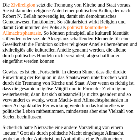
Die
Zivilreligion
setzt die Trennung von Kirche und Staat voraus.
Sie ist dann der religiöse Anteil einer politischen Kultur, der nach
Robert N. Bellah notwendig ist, damit ein demokratisches
Gemeinwesen funktioniert. So säkularisiert wirkt Religion und
damit Gott inmitten der Polis als
politisch kontrollierte
Allmachtsphantasie
. So können prinzipiell alle kulturell Identität
stiftenden oder soziale Akzeptanz schaffenden Elemente für eine
Gesellschaft die Funktion solcher religiöser Anteile übernehmen und
zivilreligiös alle kulturellen Anteile genannt werden, die alleine
durch politisches Handeln nicht verändert, abgeschafft oder
eingeführt werden können.
Gewiss, es ist ein ‚Fortschritt‘ in diesem Sinne, dass die direkte
Einwirkung der Religion in das Staatswesen unterbrochen wird
durch die Trennung von Kirche und Staat. Aber wenn es richtig ist,
dass die gesamte religiöse Mitgift nun in Form der Zivilreligion
weiterbesteht, dann hat sich substanziell ja nichts geändert und so
verwundert es wenig, wenn Macht- und Allmachtsphantasien in
einer Art spukhafter Fernwirkung weiterhin das kulturelle wie
politische Leben mitbestimmen, mindestens aber eine Vielzahl von
Seelen beeinflussen.
Sicherlich hatte Nietzsche eine andere Vorstellung von einem
„neuen“ Gott als durch politische Macht eingehegte Allmacht,
wobei auch der Antichrist und Antinihilist eine Position einer