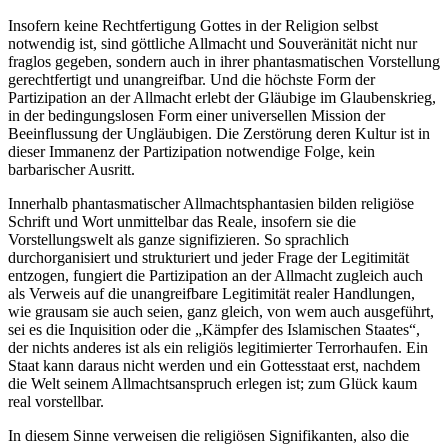
Insofern keine Rechtfertigung Gottes in der Religion selbst
notwendig ist, sind göttliche Allmacht und Souveränität nicht nur
fraglos gegeben, sondern auch in ihrer phantasmatischen Vorstellung
gerechtfertigt und unangreifbar. Und die höchste Form der
Partizipation an der Allmacht erlebt der Gläubige im Glaubenskrieg,
in der bedingungslosen Form einer universellen Mission der
Beeinflussung der Ungläubigen. Die Zerstörung deren Kultur ist in
dieser Immanenz der Partizipation notwendige Folge, kein
barbarischer Ausritt.
Innerhalb phantasmatischer Allmachtsphantasien bilden religiöse
Schrift und Wort unmittelbar das Reale, insofern sie die
Vorstellungswelt als ganze signifizieren. So sprachlich
durchorganisiert und strukturiert und jeder Frage der Legitimität
entzogen, fungiert die Partizipation an der Allmacht zugleich auch
als Verweis auf die unangreifbare Legitimität realer Handlungen,
wie grausam sie auch seien, ganz gleich, von wem auch ausgeführt,
sei es die Inquisition oder die „Kämpfer des Islamischen Staates“,
der nichts anderes ist als ein religiös legitimierter Terrorhaufen. Ein
Staat kann daraus nicht werden und ein Gottesstaat erst, nachdem
die Welt seinem Allmachtsanspruch erlegen ist; zum Glück kaum
real vorstellbar.
In diesem Sinne verweisen die religiösen Signifikanten, also die