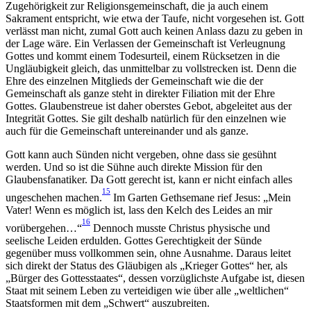
Zugehörigkeit zur Religionsgemeinschaft, die ja auch einem
Sakrament entspricht, wie etwa der Taufe, nicht vorgesehen ist. Gott
verlässt man nicht, zumal Gott auch keinen Anlass dazu zu geben in
der Lage wäre. Ein Verlassen der Gemeinschaft ist Verleugnung
Gottes und kommt einem Todesurteil, einem Rücksetzen in die
Ungläubigkeit gleich, das unmittelbar zu vollstrecken ist. Denn die
Ehre des einzelnen Mitglieds der Gemeinschaft wie die der
Gemeinschaft als ganze steht in direkter Filiation mit der Ehre
Gottes. Glaubenstreue ist daher oberstes Gebot, abgeleitet aus der
Integrität Gottes. Sie gilt deshalb natürlich für den einzelnen wie
auch für die Gemeinschaft untereinander und als ganze.
Gott kann auch Sünden nicht vergeben, ohne dass sie gesühnt
werden. Und so ist die Sühne auch direkte Mission für den
Glaubensfanatiker. Da Gott gerecht ist, kann er nicht einfach alles
15
ungeschehen machen.
Im Garten Gethsemane rief Jesus: „Mein
Vater! Wenn es möglich ist, lass den Kelch des Leides an mir
16
vorübergehen…“
Dennoch musste Christus physische und
seelische Leiden erdulden. Gottes Gerechtigkeit der Sünde
gegenüber muss vollkommen sein, ohne Ausnahme. Daraus leitet
sich direkt der Status des Gläubigen als „Krieger Gottes“ her, als
„Bürger des Gottesstaates“, dessen vorzüglichste Aufgabe ist, diesen
Staat mit seinem Leben zu verteidigen wie über alle „weltlichen“
Staatsformen mit dem „Schwert“ auszubreiten.