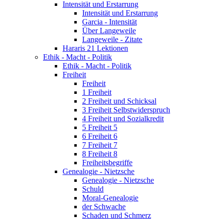
Intensität und Erstarrung
Intensität und Erstarrung
Garcia - Intensität
Über Langeweile
Langeweile - Zitate
Hararis 21 Lektionen
Ethik - Macht - Politik
Ethik - Macht - Politik
Freiheit
Freiheit
1 Freiheit
2 Freiheit und Schicksal
3 Freiheit Selbstwiderspruch
4 Freiheit und Sozialkredit
5 Freiheit 5
6 Freiheit 6
7 Freiheit 7
8 Freiheit 8
Freiheitsbegriffe
Genealogie - Nietzsche
Genealogie - Nietzsche
Schuld
Moral-Genealogie
der Schwache
Schaden und Schmerz