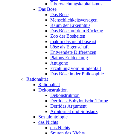
Überwachungskapitalismus
Das Böse
Das Böse
Menschlichkeitsversagen
Baum der Erkenntnis
Das Böse auf dem Rückzug
Zoo der Bosheiten
malum das nicht böse ist
böse als Eigenschaft
Entwendete Differenzen
Platons Entdeckung
Antigone
Erzählung vom Sündenfall
Das Böse in der Philosophie
Rationalität
Rationalität
Dekonstruktion
Dekonstruktion
Derrida - Babylonische Türme
Derridas Argument
Arbitrarität und Substanz
Sozialontologie
das Nichts
das Nichts
Spuren des Nichts