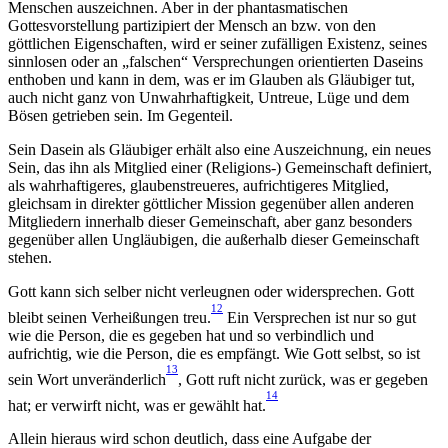
Menschen auszeichnen. Aber in der phantasmatischen
Gottesvorstellung partizipiert der Mensch an bzw. von den
göttlichen Eigenschaften, wird er seiner zufälligen Existenz, seines
sinnlosen oder an „falschen“ Versprechungen orientierten Daseins
enthoben und kann in dem, was er im Glauben als Gläubiger tut,
auch nicht ganz von Unwahrhaftigkeit, Untreue, Lüge und dem
Bösen getrieben sein. Im Gegenteil.
Sein Dasein als Gläubiger erhält also eine Auszeichnung, ein neues
Sein, das ihn als Mitglied einer (Religions-) Gemeinschaft definiert,
als wahrhaftigeres, glaubenstreueres, aufrichtigeres Mitglied,
gleichsam in direkter göttlicher Mission gegenüber allen anderen
Mitgliedern innerhalb dieser Gemeinschaft, aber ganz besonders
gegenüber allen Ungläubigen, die außerhalb dieser Gemeinschaft
stehen.
Gott kann sich selber nicht verleugnen oder widersprechen. Gott
12
bleibt seinen Verheißungen treu.
Ein Versprechen ist nur so gut
wie die Person, die es gegeben hat und so verbindlich und
aufrichtig, wie die Person, die es empfängt. Wie Gott selbst, so ist
13
sein Wort unveränderlich
, Gott ruft nicht zurück, was er gegeben
14
hat; er verwirft nicht, was er gewählt hat.
Allein hieraus wird schon deutlich, dass eine Aufgabe der