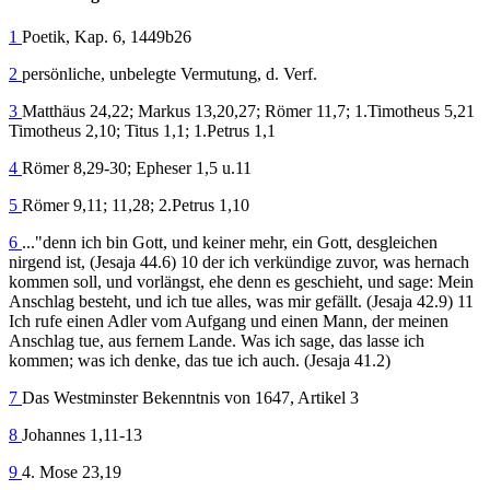
1
Poetik, Kap. 6, 1449b26
2
persönliche, unbelegte Vermutung, d. Verf.
3
Matthäus 24,22; Markus 13,20,27; Römer 11,7; 1.Timotheus 5,21
Timotheus 2,10; Titus 1,1; 1.Petrus 1,1
4
Römer 8,29-30; Epheser 1,5 u.11
5
Römer 9,11; 11,28; 2.Petrus 1,10
6
..."denn ich bin Gott, und keiner mehr, ein Gott, desgleichen
nirgend ist, (Jesaja 44.6) 10 der ich verkündige zuvor, was hernach
kommen soll, und vorlängst, ehe denn es geschieht, und sage: Mein
Anschlag besteht, und ich tue alles, was mir gefällt. (Jesaja 42.9) 11
Ich rufe einen Adler vom Aufgang und einen Mann, der meinen
Anschlag tue, aus fernem Lande. Was ich sage, das lasse ich
kommen; was ich denke, das tue ich auch. (Jesaja 41.2)
7
Das Westminster Bekenntnis von 1647, Artikel 3
8
Johannes 1,11-13
9
4. Mose 23,19