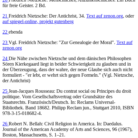
für freie Geister. 2 Bd.
21
Freidrich Nietzsche: Der Antichrist, 34.
Text auf zenon.org
, oder
auf spiegel-online, projekt gutenberg
22
ebenda
23
Vgl. Freidrich Nietzsche: "Zur Genealogie der Moral".
Text auf
zenon.org
24
Die Nähe zwischen Nietzsche und dem dänischen Philosophen
Sören Kierkegaard liegt in beider Schwierigkeit zu glauben und in
der Überzeugung, dass der wahre, der neue Glaube sich auch nicht
formuliert - "er lebt, er wehrt sich gegen Formeln." (Vgl. Nietzsche,
der Antichrist)
25
Jean-Jacques Rousseau: Du contrat social ou Principes du droit
politique. Vom Gesellschaftsvertrag oder Grundsätze des
Staatsrechts. Französisch/Deutsch. In: Reclams Universal-
Bibliothek. Band 18682. Philipp Reclam jun., Stuttgart 2010, ISBN
978-3-15-018682-4.
26
Robert N. Bellah: Civil Religion in America. In: Daedalus.
Journal of the American Academy of Arts and Sciences, 96 (1967),
Boston, Massachusetts, S. 1–21.