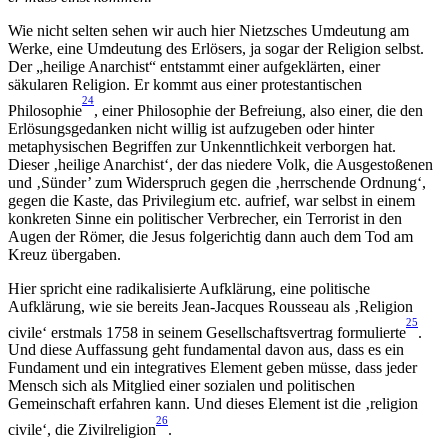
Wie nicht selten sehen wir auch hier Nietzsches Umdeutung am
Werke, eine Umdeutung des Erlösers, ja sogar der Religion selbst.
Der „heilige Anarchist“ entstammt einer aufgeklärten, einer
säkularen Religion. Er kommt aus einer protestantischen
24
Philosophie
, einer Philosophie der Befreiung, also einer, die den
Erlösungsgedanken nicht willig ist aufzugeben oder hinter
metaphysischen Begriffen zur Unkenntlichkeit verborgen hat.
Dieser ‚heilige Anarchist‘, der das niedere Volk, die Ausgestoßenen
und ‚Sünder’ zum Widerspruch gegen die ‚herrschende Ordnung‘,
gegen die Kaste, das Privilegium etc. aufrief, war selbst in einem
konkreten Sinne ein politischer Verbrecher, ein Terrorist in den
Augen der Römer, die Jesus folgerichtig dann auch dem Tod am
Kreuz übergaben.
Hier spricht eine radikalisierte Aufklärung, eine politische
Aufklärung, wie sie bereits Jean-Jacques Rousseau als ‚Religion
25
civile‘ erstmals 1758 in seinem Gesellschaftsvertrag formulierte
.
Und diese Auffassung geht fundamental davon aus, dass es ein
Fundament und ein integratives Element geben müsse, dass jeder
Mensch sich als Mitglied einer sozialen und politischen
Gemeinschaft erfahren kann. Und dieses Element ist die ‚religion
26
civile‘, die Zivilreligion
.