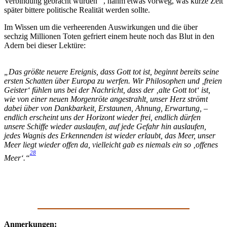
Verbindung gebracht wurden
, nahm etwas vorweg, was kurze Zeit
später bittere politische Realität werden sollte.
Im Wissen um die verheerenden Auswirkungen und die über
sechzig Millionen Toten gefriert einem heute noch das Blut in den
Adern bei dieser Lektüre:
„Das größte neuere Ereignis, dass Gott tot ist, beginnt bereits seine
ersten Schatten über Europa zu werfen. Wir Philosophen und ‚freien
Geister‘ fühlen uns bei der Nachricht, dass der ‚alte Gott tot‘ ist,
wie von einer neuen Morgenröte angestrahlt, unser Herz strömt
dabei über von Dankbarkeit, Erstaunen, Ahnung, Erwartung, –
endlich erscheint uns der Horizont wieder frei, endlich dürfen
unsere Schiffe wieder auslaufen, auf jede Gefahr hin auslaufen,
jedes Wagnis des Erkennenden ist wieder erlaubt, das Meer, unser
Meer liegt wieder offen da, vielleicht gab es niemals ein so ‚offenes
28
Meer‘.“
Anmerkungen: