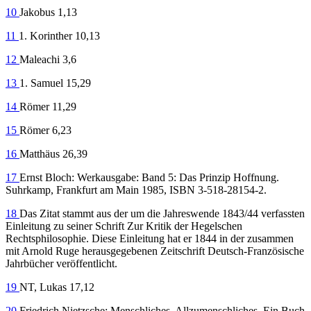
10
Jakobus 1,13
11
1. Korinther 10,13
12
Maleachi 3,6
13
1. Samuel 15,29
14
Römer 11,29
15
Römer 6,23
16
Matthäus 26,39
17
Ernst Bloch: Werkausgabe: Band 5: Das Prinzip Hoffnung.
Suhrkamp, Frankfurt am Main 1985, ISBN 3-518-28154-2.
18
Das Zitat stammt aus der um die Jahreswende 1843/44 verfassten
Einleitung zu seiner Schrift Zur Kritik der Hegelschen
Rechtsphilosophie. Diese Einleitung hat er 1844 in der zusammen
mit Arnold Ruge herausgegebenen Zeitschrift Deutsch-Französische
Jahrbücher veröffentlicht.
19
NT, Lukas 17,12
20
Friedrich Nietzsche: Menschliches, Allzumenschliches. Ein Buch