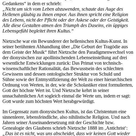
Gedankens“ in dem er schrieb:
„Nicht um sich vom Leben abzuwenden, schaute das Auge des
Hellenen gläubig zu ihnen empor. Aus ihnen spricht eine Religion
des Lebens, nicht der Pflicht oder der Askese oder der Geistigkeit.
Alle diese Gestalten atmen den Triumph des Daseins, ein üppiges
Lebensgefühl begleitet ihren Kultus.“
Nietzsche war ein Bewunderer der hellenischen Kultus-Kunst. In
seiner berühmten Abhandlung über „Die Geburt der Tragödie aus
dem Geiste der Musik“ führt Nietzsche den Paradigmenwechsel von
der dionysischen zur apollinischenden Lebenseinstellung auf drei
wesentliche Entwicklungen zurück: Das Primat von technisch-
wissenschaftlicher Rationalität, das Bewusstsein des schlechten
Gewissens und dessen ontologischer Struktur von Schuld und
Sühne sowie der Entmystifizierung der Welt zu einer hierarchischen
Ordnung von Werten, in der, wie die Scholastiker einst formulierten,
Gott der höchste Wert ist. Und Nietzsche kehrt in seiner
unnachahmlichen Art sogleich einmal die Werte um, indem er sagt:
Gott wurde zum höchsten Wert herabgewürdigt.
Im Gegensatz zum dionysischen Kultus, ist das Christentum eine
sinnenleere, lebensfeindliche, also nihilistische Religion. Und nach
Jahren seiner Auseinandersetzung mit der Geschichte bzw.
Genealogie des Glaubens schrieb Nietzsche 1888 im ‚Antichrist‘:
„Das ist es nicht, was uns abscheidet, dass wir keinen Gott wieder