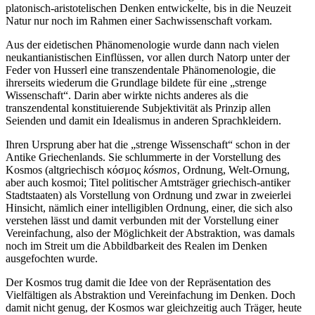
platonisch-aristotelischen Denken entwickelte, bis in die Neuzeit
Natur nur noch im Rahmen einer Sachwissenschaft vorkam.
Aus der eidetischen Phänomenologie wurde dann nach vielen
neukantianistischen Einflüssen, vor allen durch Natorp unter der
Feder von Husserl eine transzendentale Phänomenologie, die
ihrerseits wiederum die Grundlage bildete für eine „strenge
Wissenschaft“. Darin aber wirkte nichts anderes als die
transzendental konstituierende Subjektivität als Prinzip allen
Seienden und damit ein Idealismus in anderen Sprachkleidern.
Ihren Ursprung aber hat die „strenge Wissenschaft“ schon in der
Antike Griechenlands. Sie schlummerte in der Vorstellung des
Kosmos (altgriechisch
κόσμος
kósmos
‚ Ordnung, Welt-Ornung,
aber auch kosmoi; Titel politischer Amtsträger griechisch-antiker
Stadtstaaten) als Vorstellung von Ordnung und zwar in zweierlei
Hinsicht, nämlich einer intelligiblen Ordnung, einer, die sich also
verstehen lässt und damit verbunden mit der Vorstellung einer
Vereinfachung, also der Möglichkeit der Abstraktion, was damals
noch im Streit um die Abbildbarkeit des Realen im Denken
ausgefochten wurde.
Der Kosmos trug damit die Idee von der Repräsentation des
Vielfältigen als Abstraktion und Vereinfachung im Denken. Doch
damit nicht genug, der Kosmos war gleichzeitig auch Träger, heute