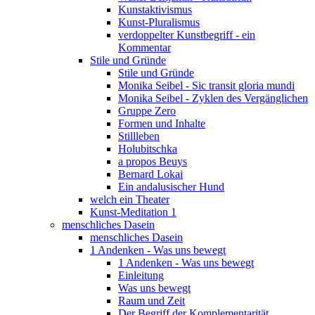
Kunstaktivismus
Kunst-Pluralismus
verdoppelter Kunstbegriff - ein
Kommentar
Stile und Gründe
Stile und Gründe
Monika Seibel - Sic transit gloria mundi
Monika Seibel - Zyklen des Vergänglichen
Gruppe Zero
Formen und Inhalte
Stillleben
Holubitschka
a propos Beuys
Bernard Lokai
Ein andalusischer Hund
welch ein Theater
Kunst-Meditation 1
menschliches Dasein
menschliches Dasein
1 Andenken - Was uns bewegt
1 Andenken - Was uns bewegt
Einleitung
Was uns bewegt
Raum und Zeit
Der Begriff der Komplementarität