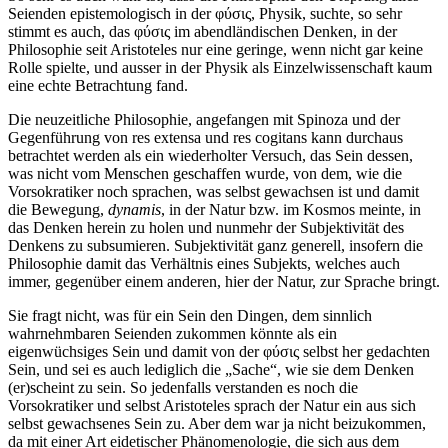
Seienden epistemologisch in der φύσις, Physik, suchte, so sehr
stimmt es auch, das φύσις im abendländischen Denken, in der
Philosophie seit Aristoteles nur eine geringe, wenn nicht gar keine
Rolle spielte, und ausser in der Physik als Einzelwissenschaft kaum
eine echte Betrachtung fand.
Die neuzeitliche Philosophie, angefangen mit Spinoza und der
Gegenführung von res extensa und res cogitans kann durchaus
betrachtet werden als ein wiederholter Versuch, das Sein dessen,
was nicht vom Menschen geschaffen wurde, von dem, wie die
Vorsokratiker noch sprachen, was selbst gewachsen ist und damit
die Bewegung,
dynamis
, in der Natur bzw. im Kosmos meinte, in
das Denken herein zu holen und nunmehr der Subjektivität des
Denkens zu subsumieren. Subjektivität ganz generell, insofern die
Philosophie damit das Verhältnis eines Subjekts, welches auch
immer, gegenüber einem anderen, hier der Natur, zur Sprache bringt.
Sie fragt nicht, was für ein Sein den Dingen, dem sinnlich
wahrnehmbaren Seienden zukommen könnte als ein
eigenwüchsiges Sein und damit von der φύσις selbst her gedachten
Sein, und sei es auch lediglich die „Sache“, wie sie dem Denken
(er)scheint zu sein. So jedenfalls verstanden es noch die
Vorsokratiker und selbst Aristoteles sprach der Natur ein aus sich
selbst gewachsenes Sein zu. Aber dem war ja nicht beizukommen,
da mit einer Art eidetischer Phänomenologie, die sich aus dem