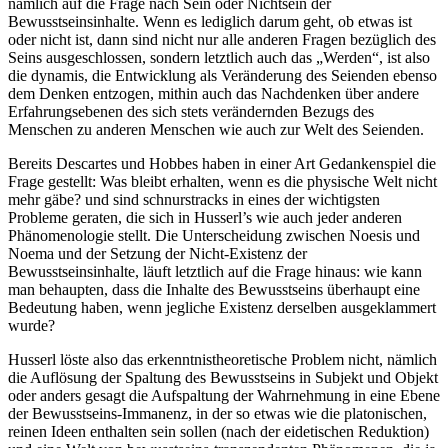
nämlich auf die Frage nach Sein oder Nichtsein der
Bewusstseinsinhalte. Wenn es lediglich darum geht, ob etwas ist
oder nicht ist, dann sind nicht nur alle anderen Fragen bezüglich des
Seins ausgeschlossen, sondern letztlich auch das „Werden“, ist also
die dynamis, die Entwicklung als Veränderung des Seienden ebenso
dem Denken entzogen, mithin auch das Nachdenken über andere
Erfahrungsebenen des sich stets verändernden Bezugs des
Menschen zu anderen Menschen wie auch zur Welt des Seienden.
Bereits Descartes und Hobbes haben in einer Art Gedankenspiel die
Frage gestellt: Was bleibt erhalten, wenn es die physische Welt nicht
mehr gäbe? und sind schnurstracks in eines der wichtigsten
Probleme geraten, die sich in Husserl’s wie auch jeder anderen
Phänomenologie stellt. Die Unterscheidung zwischen Noesis und
Noema und der Setzung der Nicht-Existenz der
Bewusstseinsinhalte, läuft letztlich auf die Frage hinaus: wie kann
man behaupten, dass die Inhalte des Bewusstseins überhaupt eine
Bedeutung haben, wenn jegliche Existenz derselben ausgeklammert
wurde?
Husserl löste also das erkenntnistheoretische Problem nicht, nämlich
die Auflösung der Spaltung des Bewusstseins in Subjekt und Objekt
oder anders gesagt die Aufspaltung der Wahrnehmung in eine Ebene
der Bewusstseins-Immanenz, in der so etwas wie die platonischen,
reinen Ideen enthalten sein sollen (nach der eidetischen Reduktion)