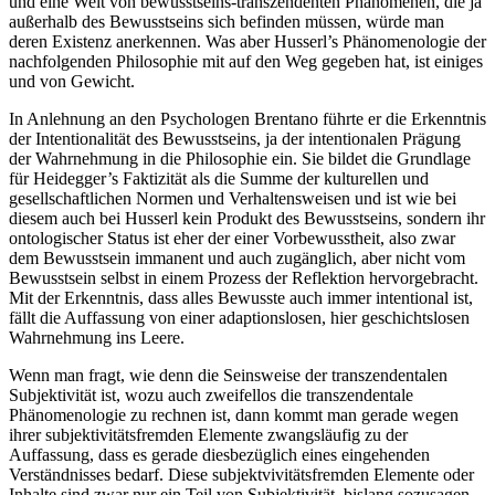
und eine Welt von bewusstseins-transzendenten Phänomenen, die ja
außerhalb des Bewusstseins sich befinden müssen, würde man
deren Existenz anerkennen. Was aber Husserl’s Phänomenologie der
nachfolgenden Philosophie mit auf den Weg gegeben hat, ist einiges
und von Gewicht.
In Anlehnung an den Psychologen Brentano führte er die Erkenntnis
der Intentionalität des Bewusstseins, ja der intentionalen Prägung
der Wahrnehmung in die Philosophie ein. Sie bildet die Grundlage
für Heidegger’s Faktizität als die Summe der kulturellen und
gesellschaftlichen Normen und Verhaltensweisen und ist wie bei
diesem auch bei Husserl kein Produkt des Bewusstseins, sondern ihr
ontologischer Status ist eher der einer Vorbewusstheit, also zwar
dem Bewusstsein immanent und auch zugänglich, aber nicht vom
Bewusstsein selbst in einem Prozess der Reflektion hervorgebracht.
Mit der Erkenntnis, dass alles Bewusste auch immer intentional ist,
fällt die Auffassung von einer adaptionslosen, hier geschichtslosen
Wahrnehmung ins Leere.
Wenn man fragt, wie denn die Seinsweise der transzendentalen
Subjektivität ist, wozu auch zweifellos die transzendentale
Phänomenologie zu rechnen ist, dann kommt man gerade wegen
ihrer subjektivitätsfremden Elemente zwangsläufig zu der
Auffassung, dass es gerade diesbezüglich eines eingehenden
Verständnisses bedarf. Diese subjektvivitätsfremden Elemente oder
Inhalte sind zwar nur ein Teil von Subjektivität, bislang sozusagen