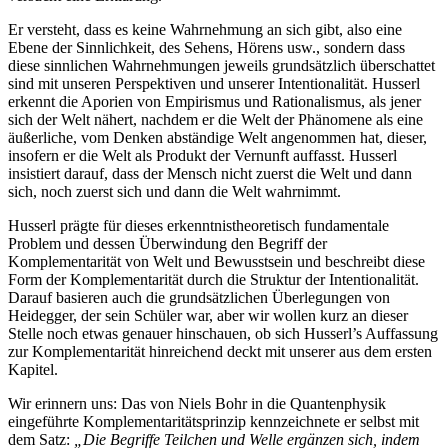
Er versteht, dass es keine Wahrnehmung an sich gibt, also eine
Ebene der Sinnlichkeit, des Sehens, Hörens usw., sondern dass
diese sinnlichen Wahrnehmungen jeweils grundsätzlich überschattet
sind mit unseren Perspektiven und unserer Intentionalität. Husserl
erkennt die Aporien von Empirismus und Rationalismus, als jener
sich der Welt nähert, nachdem er die Welt der Phänomene als eine
äußerliche, vom Denken abständige Welt angenommen hat, dieser,
insofern er die Welt als Produkt der Vernunft auffasst. Husserl
insistiert darauf, dass der Mensch nicht zuerst die Welt und dann
sich, noch zuerst sich und dann die Welt wahrnimmt.
Husserl prägte für dieses erkenntnistheoretisch fundamentale
Problem und dessen Überwindung den Begriff der
Komplementarität von Welt und Bewusstsein und beschreibt diese
Form der Komplementarität durch die Struktur der Intentionalität.
Darauf basieren auch die grundsätzlichen Überlegungen von
Heidegger, der sein Schüler war, aber wir wollen kurz an dieser
Stelle noch etwas genauer hinschauen, ob sich Husserl’s Auffassung
zur Komplementarität hinreichend deckt mit unserer aus dem ersten
Kapitel.
Wir erinnern uns: Das von Niels Bohr in die Quantenphysik
eingeführte Komplementaritätsprinzip kennzeichnete er selbst mit
dem Satz:
„Die Begriffe Teilchen und Welle ergänzen sich, indem