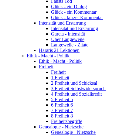
Fausts Tod
Glück - ein Dialog
Glück - ein Kommentar
Glück - kurzer Kommentar
Intensität und Erstarrung
Intensität und Erstarrung
Garcia - Intensität
Über Langeweile
Langeweile - Zitate
Hararis 21 Lektionen
Ethik - Macht - Politik
Ethik - Macht - Politik
Freiheit
Freiheit
1 Freiheit
2 Freiheit und Schicksal
3 Freiheit Selbstwiderspruch
4 Freiheit und Sozialkredit
5 Freiheit 5
6 Freiheit 6
7 Freiheit 7
8 Freiheit 8
Freiheitsbegriffe
Genealogie - Nietzsche
Genealogie - Nietzsche