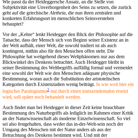
Wie passt da der Heideggersche Ansatz, an die Stelle von
Subjektivität eine Unverborgenheit des Seins zu setzen, die zurück
geht auf die griechische
Aletheia
, die nun ihren zentralen und
konkreten Erfahrungsort im menschlichen Seinsverstehen
behauptet?
Vor der „Kehre“ lenkt Heidegger den Blick der Philosophie auf die
Tatsache, dass der Mensch sich von Beginn seiner Existenz an in
der Welt aufhält, einer Welt, die sowohl tradiert ist als auch
kontingent, mithin also für den Menschen offen steht. Die
Philosophie hat weitgehend dieses Weltphänomen nur aus dem
Blickwinkel des Denkens betrachtet. Auch Heidegger bleibt in
seiner Bestimmung des Weltbegriffs auffällig formal und vermeidet
eine sowohl der Welt wie den Menschen adäquate physische
Bestimmung, woran auch die Substitution der aristotelischen
Kategorien durch Existenzialien wenig beiträgt.
In wie weit hier ein
2
logischer Paralogismus
nur durch einen transzendentalen ersetzt
wird, soll später noch behandelt werden.
Auch findet man bei Heidegger in dieser Zeit keine brauchbare
Bestimmung des Naturbegriffs als lediglich im Rahmen einer Kritik
an der Naturwissenschaft als moderne Einzelwissenschaft. So viel
sei also festgehalten, dass weder das in-der-Welt-sein noch der
Umgang des Menschen mit der Natur anders als aus der
Betrachtung des Denkens bestimmt wird. Und mit der