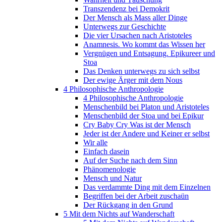
Transzendenz bei Demokrit
Der Mensch als Mass aller Dinge
Unterwegs zur Geschichte
Die vier Ursachen nach Aristoteles
Anamnesis. Wo kommt das Wissen her
Vergnügen und Entsagung. Epikureer und
Stoa
Das Denken unterwegs zu sich selbst
Der ewige Ärger mit dem Nous
4 Philosophische Anthropologie
4 Philosophische Anthropologie
Menschenbild bei Platon und Aristoteles
Menschenbild der Stoa und bei Epikur
Cry Baby Cry Was ist der Mensch
Jeder ist der Andere und Keiner er selbst
Wir alle
Einfach dasein
Auf der Suche nach dem Sinn
Phänomenologie
Mensch und Natur
Das verdammte Ding mit dem Einzelnen
Begriffen bei der Arbeit zuschaün
Der Rückgang in den Grund
5 Mit dem Nichts auf Wanderschaft