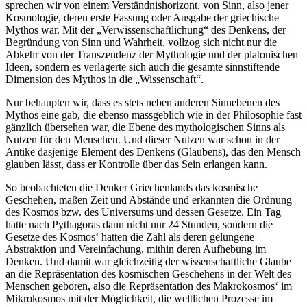
sprechen wir von einem Verständnishorizont, von Sinn, also jener
Kosmologie, deren erste Fassung oder Ausgabe der griechische
Mythos war. Mit der „Verwissenschaftlichung“ des Denkens, der
Begründung von Sinn und Wahrheit, vollzog sich nicht nur die
Abkehr von der Transzendenz der Mythologie und der platonischen
Ideen, sondern es verlagerte sich auch die gesamte sinnstiftende
Dimension des Mythos in die „Wissenschaft“.
Nur behaupten wir, dass es stets neben anderen Sinnebenen des
Mythos eine gab, die ebenso massgeblich wie in der Philosophie fast
gänzlich übersehen war, die Ebene des mythologischen Sinns als
Nutzen für den Menschen. Und dieser Nutzen war schon in der
Antike dasjenige Element des Denkens (Glaubens), das den Mensch
glauben lässt, dass er Kontrolle über das Sein erlangen kann.
So beobachteten die Denker Griechenlands das kosmische
Geschehen, maßen Zeit und Abstände und erkannten die Ordnung
des Kosmos bzw. des Universums und dessen Gesetze. Ein Tag
hatte nach Pythagoras dann nicht nur 24 Stunden, sondern die
Gesetze des Kosmos‘ hatten die Zahl als deren gelungene
Abstraktion und Vereinfachung, mithin deren Aufhebung im
Denken. Und damit war gleichzeitig der wissenschaftliche Glaube
an die Repräsentation des kosmischen Geschehens in der Welt des
Menschen geboren, also die Repräsentation des Makrokosmos‘ im
Mikrokosmos mit der Möglichkeit, die weltlichen Prozesse im