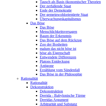
Tausch als Basis ökonomischer Theorien
Der zerfallende Staat
Ende der Demokratie
Der gemeinwohlorientierte Staat
Überwachungskapitalismus
Das Böse
Das Böse
Menschlichkeitsversagen
Baum der Erkenntnis
Das Böse auf dem Rückzug
Zoo der Bosheiten
malum das nicht böse ist
böse als Eigenschaft
Entwendete Differenzen
Platons Entdeckung
Antigone
Erzählung vom Sündenfall
Das Böse in der Philosophie
Rationalität
Rationalität
Dekonstruktion
Dekonstruktion
Derrida - Babylonische Türme
Derridas Argument
Arbitrarität und Substanz