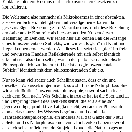
Einklang mit dem Kosmos und nach kosmischen Gesetzen zu
kontrollieren.
Die Welt stand also nunmehr als Mikrokosmos in einer abstrakten,
also vereinfachten, intelligiblen und verallgemeinerbaren, da
gesetzmäßigen Beziehung zum Makrokosmos, und diese Beziehung
ermöglichte die Kontrolle als hervorragenden Nutzen dieser
Beziehung im Denken. Wir sehen hier auf keinen Fall die Anfänge
eines transzendentalen Subjekts, wie wir es als „Ich“ mit Kant und
Hegel kennenlernen werden. Als dieses Ich setzt sich „der“ im freien
und bewussten Handeln Reflektierende mit sich selbst identisch,
erkennt sich also darin selbst, was in der platonisch-aristotelischen
Philosophie nicht zu finden ist. Hier ist das „transzendentale
Subjekt“ identisch mit dem philosophierenden Subjekt.
Nur so kann viel später auch Schelling sagen, dass er ein und
dieselben Voraussetzungen macht, sowohl für die Naturphilosophie
wie auch für die Transzendentalphilosophie, sowohl sachlich als
auch dem Sein nach. Was Schelling im Auge hat ist die Spontaneität
und Ursprünglichkeit des Denkens selbst, die er als eine sich
gegenwendige, produktive Tätigkeit sieht, woraus der Philosoph
einmal das Ganze des Wissens begründet und damit als
Transzendentalphilosophie, ein anderes Mal das Ganze der Natur
ableitet und es Naturphilosophie nennt. Im Denken haben sowohl
das sich selbst reflektierende Subjekt als auch die Natur insgesamt