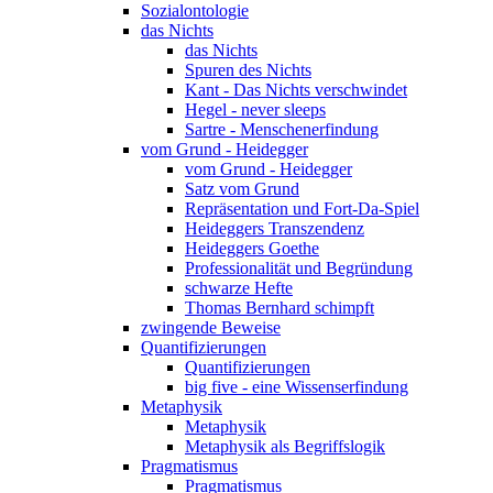
Sozialontologie
das Nichts
das Nichts
Spuren des Nichts
Kant - Das Nichts verschwindet
Hegel - never sleeps
Sartre - Menschenerfindung
vom Grund - Heidegger
vom Grund - Heidegger
Satz vom Grund
Repräsentation und Fort-Da-Spiel
Heideggers Transzendenz
Heideggers Goethe
Professionalität und Begründung
schwarze Hefte
Thomas Bernhard schimpft
zwingende Beweise
Quantifizierungen
Quantifizierungen
big five - eine Wissenserfindung
Metaphysik
Metaphysik
Metaphysik als Begriffslogik
Pragmatismus
Pragmatismus