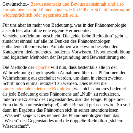
1
Gewünschte.
Bewusstseinsakt und Bewusstseinsinhalt sind also
komplementär und können sogar wie im Fall der Schaufensterpuppe
widersprüchlich oder gegensätzlich sein.
Für uns aber ist mehr von Bedeutung, was in der Phänomenologie
als solcher, also ohne eine eigene Hermeneutik,
Verstehensreflektion, geschieht. Die „eidetische Reduktion“ geht ja
zunächst einmal auf alle im Denken des Phänomenologen
enthaltenen theoretischen Annahmen wie etwa in bestehenden
Kategorien niedergelegtes, tradiertes Vorwissen, Hypothesenbildung
und logischen Methoden der Begründung und Beweisführung etc.
Die Methode der
Epoché
will nun, dass bestenfalls alle in der
Wahrnehmung eingekapselten Annahmen über das Phänomen der
Wahrnehmung ausgeschaltet werden, um dann in einem zweiten
Schritt noch einmal reduziert zu werden. Dies leistet die
transzendentale eidetische Reduktion
, was nichts anderes bedeutet
als jede Bedeutung eines Phänomens auf „Null“ zu reduzieren,
indem die Existenz des Gegenstandes, also die Frage: Puppe oder
Frau (im Schaufensterbeispiel) außer Betracht gelassen wird. So soll
dann im Ergebnis das Phänomen sich in seiner intentionslosen
„Washeit“ zeigen. Dies nennen die Phänomenologen dann das
„Wesen“ des Gegenstandes und die doppelte Reduktion „sichere
Wissenschaft“.