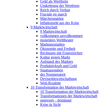
Geld als Wertform
Umkehrung der Wertform
Reich durch Verlust
Fractale en march
Märchenmärkte
Inflationsritt aus der Krise
9 Marktwirtschaft
9 Marktwirtschaft
vollkommen unvollkommen
monetäres Welttheater
Marktanomalien
Ökonomie und Freiheit
Rechnung mit Fragezeichen
Kultur gegen Markt
Aufstand des Marktes
Produktivkraft und Geld
Staatsausgaben
der Normenstreit
Devisenbewirtschaftung
Welt-Roulette
10 Transformation der Marktwirtschaft
10 Transformation der Marktwirtschaft
Transformationen der Marktwirtschaft
aggressiv - dominant
Krise in Sicht