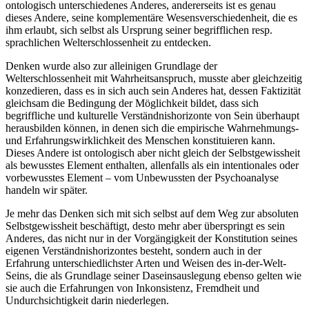
ontologisch unterschiedenes Anderes, andererseits ist es genau
dieses Andere, seine komplementäre Wesensverschiedenheit, die es
ihm erlaubt, sich selbst als Ursprung seiner begrifflichen resp.
sprachlichen Welterschlossenheit zu entdecken.
Denken wurde also zur alleinigen Grundlage der
Welterschlossenheit mit Wahrheitsanspruch, musste aber gleichzeitig
konzedieren, dass es in sich auch sein Anderes hat, dessen Faktizität
gleichsam die Bedingung der Möglichkeit bildet, dass sich
begriffliche und kulturelle Verständnishorizonte von Sein überhaupt
herausbilden können, in denen sich die empirische Wahrnehmungs-
und Erfahrungswirklichkeit des Menschen konstituieren kann.
Dieses Andere ist ontologisch aber nicht gleich der Selbstgewissheit
als bewusstes Element enthalten, allenfalls als ein intentionales oder
vorbewusstes Element – vom Unbewussten der Psychoanalyse
handeln wir später.
Je mehr das Denken sich mit sich selbst auf dem Weg zur absoluten
Selbstgewissheit beschäftigt, desto mehr aber überspringt es sein
Anderes, das nicht nur in der Vorgängigkeit der Konstitution seines
eigenen Verständnishorizontes besteht, sondern auch in der
Erfahrung unterschiedlichster Arten und Weisen des in-der-Welt-
Seins, die als Grundlage seiner Daseinsauslegung ebenso gelten wie
sie auch die Erfahrungen von Inkonsistenz, Fremdheit und
Undurchsichtigkeit darin niederlegen.