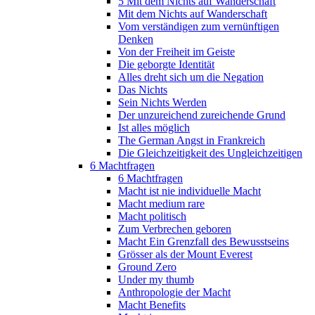
5 Mit dem Nichts auf Wanderschaft
Mit dem Nichts auf Wanderschaft
Vom verständigen zum vernünftigen
Denken
Von der Freiheit im Geiste
Die geborgte Identität
Alles dreht sich um die Negation
Das Nichts
Sein Nichts Werden
Der unzureichend zureichende Grund
Ist alles möglich
The German Angst in Frankreich
Die Gleichzeitigkeit des Ungleichzeitigen
6 Machtfragen
6 Machtfragen
Macht ist nie individuelle Macht
Macht medium rare
Macht politisch
Zum Verbrechen geboren
Macht Ein Grenzfall des Bewusstseins
Grösser als der Mount Everest
Ground Zero
Under my thumb
Anthropologie der Macht
Macht Benefits