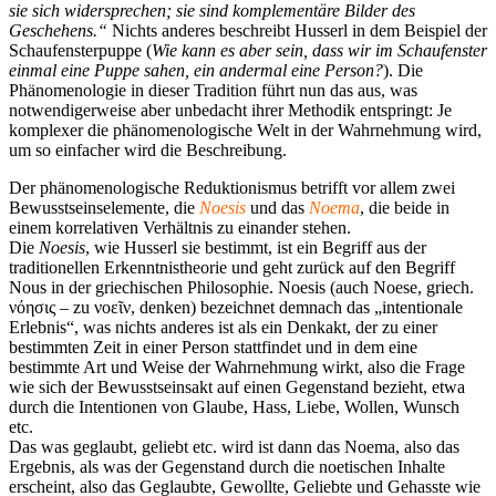
sie sich widersprechen; sie sind komplementäre Bilder des
Geschehens.“
Nichts anderes beschreibt Husserl in dem Beispiel der
Schaufensterpuppe (
Wie kann es aber sein, dass wir im Schaufenster
einmal eine Puppe sahen, ein andermal eine Person?
). Die
Phänomenologie in dieser Tradition führt nun das aus, was
notwendigerweise aber unbedacht ihrer Methodik entspringt: Je
komplexer die phänomenologische Welt in der Wahrnehmung wird,
um so einfacher wird die Beschreibung.
Der phänomenologische Reduktionismus betrifft vor allem zwei
Bewusstseinselemente, die
Noesis
und das
Noema
, die beide in
einem korrelativen Verhältnis zu einander stehen.
Die
Noesis
, wie Husserl sie bestimmt, ist ein Begriff aus der
traditionellen Erkenntnistheorie und geht zurück auf den Begriff
Nous in der griechischen Philosophie. Noesis (auch Noese, griech.
νόησις – zu νοεῖν, denken) bezeichnet demnach das „intentionale
Erlebnis“, was nichts anderes ist als ein Denkakt, der zu einer
bestimmten Zeit in einer Person stattfindet und in dem eine
bestimmte Art und Weise der Wahrnehmung wirkt, also die Frage
wie sich der Bewusstseinsakt auf einen Gegenstand bezieht, etwa
durch die Intentionen von Glaube, Hass, Liebe, Wollen, Wunsch
etc.
Das was geglaubt, geliebt etc. wird ist dann das Noema, also das
Ergebnis, als was der Gegenstand durch die noetischen Inhalte
erscheint, also das Geglaubte, Gewollte, Geliebte und Gehasste wie