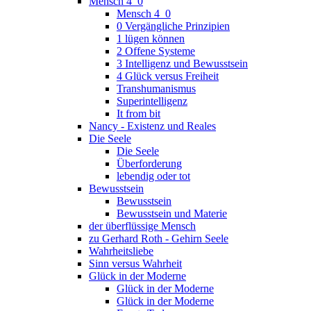
Mensch 4_0
Mensch 4_0
0 Vergängliche Prinzipien
1 lügen können
2 Offene Systeme
3 Intelligenz und Bewusstsein
4 Glück versus Freiheit
Transhumanismus
Superintelligenz
It from bit
Nancy - Existenz und Reales
Die Seele
Die Seele
Überforderung
lebendig oder tot
Bewusstsein
Bewusstsein
Bewusstsein und Materie
der überflüssige Mensch
zu Gerhard Roth - Gehirn Seele
Wahrheitsliebe
Sinn versus Wahrheit
Glück in der Moderne
Glück in der Moderne
Glück in der Moderne