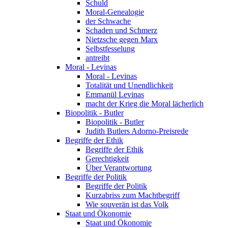
Schuld
Moral-Genealogie
der Schwache
Schaden und Schmerz
Nietzsche gegen Marx
Selbstfesselung
antreibt
Moral - Levinas
Moral - Levinas
Totalität und Unendlichkeit
Emmanül Levinas
macht der Krieg die Moral lächerlich
Biopolitik - Butler
Biopolitik - Butler
Judith Butlers Adorno-Preisrede
Begriffe der Ethik
Begriffe der Ethik
Gerechtigkeit
Über Verantwortung
Begriffe der Politik
Begriffe der Politik
Kurzabriss zum Machtbegriff
Wie souverän ist das Volk
Staat und Ökonomie
Staat und Ökonomie