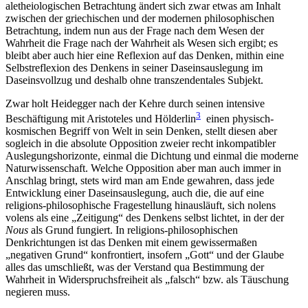
aletheiologischen Betrachtung ändert sich zwar etwas am Inhalt
zwischen der griechischen und der modernen philosophischen
Betrachtung, indem nun aus der Frage nach dem Wesen der
Wahrheit die Frage nach der Wahrheit als Wesen sich ergibt; es
bleibt aber auch hier eine Reflexion auf das Denken, mithin eine
Selbstreflexion des Denkens in seiner Daseinsauslegung im
Daseinsvollzug und deshalb ohne transzendentales Subjekt.
Zwar holt Heidegger nach der Kehre durch seinen intensive
3
Beschäftigung mit Aristoteles und Hölderlin
einen physisch-
kosmischen Begriff von Welt in sein Denken, stellt diesen aber
sogleich in die absolute Opposition zweier recht inkompatibler
Auslegungshorizonte, einmal die Dichtung und einmal die moderne
Naturwissenschaft. Welche Opposition aber man auch immer in
Anschlag bringt, stets wird man am Ende gewahren, dass jede
Entwicklung einer Daseinsauslegung, auch die, die auf eine
religions-philosophische Fragestellung hinausläuft, sich nolens
volens als eine „Zeitigung“ des Denkens selbst lichtet, in der der
Nous
als Grund fungiert. In religions-philosophischen
Denkrichtungen ist das Denken mit einem gewissermaßen
„negativen Grund“ konfrontiert, insofern „Gott“ und der Glaube
alles das umschließt, was der Verstand qua Bestimmung der
Wahrheit in Widerspruchsfreiheit als „falsch“ bzw. als Täuschung
negieren muss.