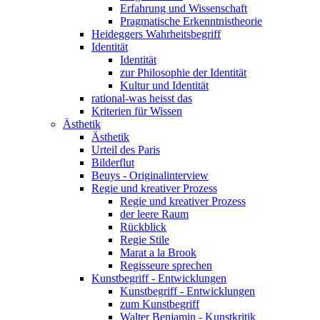
Erfahrung und Wissenschaft
Pragmatische Erkenntnistheorie
Heideggers Wahrheitsbegriff
Identität
Identität
zur Philosophie der Identität
Kultur und Identität
rational-was heisst das
Kriterien für Wissen
Ästhetik
Ästhetik
Urteil des Paris
Bilderflut
Beuys - Originalinterview
Regie und kreativer Prozess
Regie und kreativer Prozess
der leere Raum
Rückblick
Regie Stile
Marat a la Brook
Regisseure sprechen
Kunstbegriff - Entwicklungen
Kunstbegriff - Entwicklungen
zum Kunstbegriff
Walter Benjamin - Kunstkritik