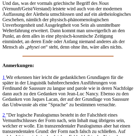
Und das, was der vormals griechische Begriff des
Nous
(Vernunft/Geist/Verstand) leistete wird auch von der modernen
Auffassung der Aletheia umschlossen und auf ein aletheiologisches
Geschehen, nämlich der physisch-phänomenologischen
Unverborgenheit und Ausgelegtheit von Sein als unmittelbare
Welterfahrung erweitert. Dann kommt man unweigerlich an den
Punkt, an dem alles in eine physisch-kosmische Zeitigung
einmündet, an deren Ende oder Anfang niemand anderes als der
Mensch als „
physei on
“ steht, denn ohne ihn, wäre alles nichts.
Anmerkungen:
1
Wir erkennen hier leicht die gedanklichen Grundlagen für die
später in der Linguistik bahnbrechenden Ausführungen von
Ferdinand de Saussure zu langue und parole wie in deren Nachfolge
dann auch zu den Gedanken von Jean-Luc Nancy. Ebenso zu den
Gedanken von Jaques Lacan, der auf der Grundlage von Saussure
das Unbwusste als eine "Sprache" zu bestimmen versuchte.
2
"Der logische Paralogismus besteht in der Falschheit eines
Vernunftschlusses der Form nach, sein Inhalt mag übrigens sein,
welcher er wolle. Ein transzendentaler Paralogismus aber hat einen
transzendentalen Grund: der Form nach falsch zu schließen. Auf