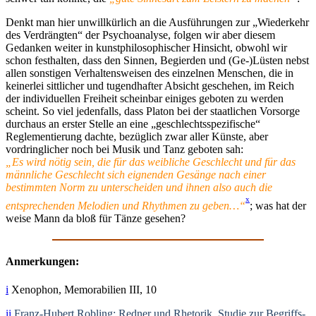
Denkt man hier unwillkürlich an die Ausführungen zur „Wiederkehr
des Verdrängten“ der Psychoanalyse, folgen wir aber diesem
Gedanken weiter in kunstphilosophischer Hinsicht, obwohl wir
schon festhalten, dass den Sinnen, Begierden und (Ge-)Lüsten nebst
allen sonstigen Verhaltensweisen des einzelnen Menschen, die in
keinerlei sittlicher und tugendhafter Absicht geschehen, im Reich
der individuellen Freiheit scheinbar einiges geboten zu werden
scheint. So viel jedenfalls, dass Platon bei der staatlichen Vorsorge
durchaus an erster Stelle an eine „geschlechtsspezifische“
Reglementierung dachte, bezüglich zwar aller Künste, aber
vordringlicher noch bei Musik und Tanz geboten sah:
„Es wird nötig sein, die für das weibliche Geschlecht und für das
männliche Geschlecht sich eignenden Gesänge nach einer
bestimmten Norm zu unterscheiden und ihnen also auch die
x
entsprechenden Melodien und Rhythmen zu geben…“
; was hat der
weise Mann da bloß für Tänze gesehen?
Anmerkungen:
i
Xenophon, Memorabilien III, 10
ii
Franz-Hubert Robling: Redner und Rhetorik. Studie zur Begriffs-