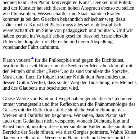
nennen kann. Bei Platon konvergieren Kunst, Denken und Politik
und der Künstler hat sich diesem hohen Anspruch ebenso zu stellen
wie Philosophen, Wissenschaftler und Staatsmänner (Frauen
kommen ja bei den Griechen bekanntlich schlechter weg, dazu
später mehr). Kunst bei Platon muss alles sein: philosophisch,
wissenschaftlich im Sinne von pädagogisch und politisch. Und wir
haben gerade im Vorgriff schon gesehen, dass bei Aristoteles die
Unterscheidung der drei Bereiche und deren Abspaltung
voneinander Fahrt aufnimmt.
iv
Platon votierte
für die Philosophie und gegen die Dichtkunst,
insofern diese seit Homer um die Seelen der Menschen kämpft mit
den Mitteln sinnlicher „Reize“, so da sind vor allem die Sprache,
Musik und Tanz. Er folgte in seiner Kritik dem Parmenides und
dessen Göttin-Verdikt, dass so der Weg der Täuschung, des Meinens
und des Glaubens nur beschritten wird.
Große Werke von Kant und Hegel haben gerade diesen Gedanken
immer vorangestellt und ihre Reflexion auf die Phänomenologie des
Geistes mit der Reflexion auf die sinnliche Wahrnehmung, das
Meinen und Dafürhalten begonnen. Wir sahen, dass Platon sich
auch dem Gedanken nicht versperrte, wonach Dichtung lügt und
Kunst täuscht, insofern diese über sinnliche Bilder an die sinnlichen
Bereiche der Seele rühren, wie dies Gorgias pointierte. Wahre Kunst
dagegen zielt auf das Wesen von Natur, nicht auf deren sinnliche