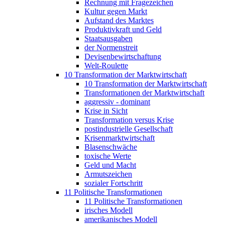
Rechnung mit Fragezeichen
Kultur gegen Markt
Aufstand des Marktes
Produktivkraft und Geld
Staatsausgaben
der Normenstreit
Devisenbewirtschaftung
Welt-Roulette
10 Transformation der Marktwirtschaft
10 Transformation der Marktwirtschaft
Transformationen der Marktwirtschaft
aggressiv - dominant
Krise in Sicht
Transformation versus Krise
postindustrielle Gesellschaft
Krisenmarktwirtschaft
Blasenschwäche
toxische Werte
Geld und Macht
Armutszeichen
sozialer Fortschritt
11 Politische Transformationen
11 Politische Transformationen
irisches Modell
amerikanisches Modell