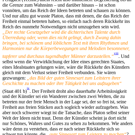
die Grenze zum Wahnsinn – und darüber hinaus – ist schon
vonnöten, um das Reich der Ideen betreten und schauen zu können.
Und nur allzu gut wusste Platon, dass mit denen, die das Reich der
Freiheit einmal betreten haben, so einfach nach deren Rückkehr ins
Reich des nunmehr Notwendigen nicht umzugehen sein wird.
„Der rechte Gesetzgeber wird die dichterischen Talente durch
Überredung oder, wenn dies nicht gelingt, durch Zwang dahin
bringen, bei schönem und löblichem Text mit ihren Rhythmen und
Harmonien nur die Körperbewegungen und Melodien besonnener,
viii
tapferer und durchaus tugendhafter Männer darzustellen.“
. Und
selbst wenn die Verwirklichung der Idee eines gerechten Staates,
eines Idealstaates gelungen wäre, wäre die Rückkehr des Künstlers
gleich mit dem Verlust seiner Freiheit verbunden. Sie wären
gezwungen:
„das Bild der guten Sinnesart zum Leitstern ihrer
Geschichte zu machen oder ihre Tätigkeit bei uns aufzugeben“
ix
(Staat 401 b)
. Der Freiheit droht also dauerhafte Arbeitslosigkeit
und der Künstler sei ein Wanderer zwischen zwei Welten, die zu
betreten nur der freie Mensch in der Lage sei, der so frei ist, seine
Freiheit aus freien Stücken auch sogleich wieder aufzugeben. Was
aber noch schwerer wiegt ist die Tatsache, dass Platon selbst seiner
Welt der Ideen nicht traut. Denn der Künstler scheint ja dort nicht
nur Schönes, Wahres und Gutes zu sehen zu bekommen. Wie anders
wäre denn zu verstehen, dass er nach seiner Rückkehr sich so
schwer tun könnte, die
„gute Sinnesart zum Leistern zu machen“
?