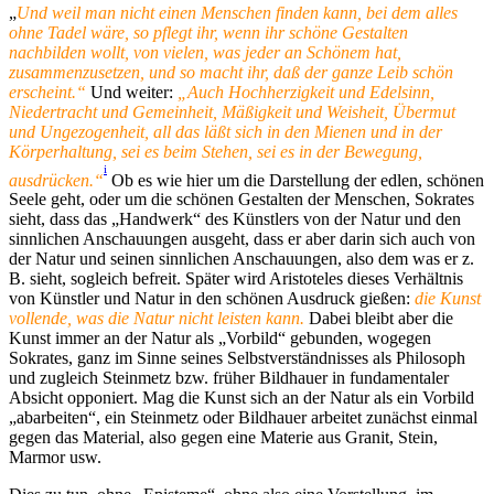
„
Und weil man nicht einen Menschen finden kann, bei dem alles
ohne Tadel wäre, so pflegt ihr, wenn ihr schöne Gestalten
nachbilden wollt, von vielen, was jeder an Schönem hat,
zusammenzusetzen, und so macht ihr, daß der ganze Leib schön
erscheint.“
Und weiter:
„Auch Hochherzigkeit und Edelsinn,
Niedertracht und Gemeinheit, Mäßigkeit und Weisheit, Übermut
und Ungezogenheit, all das läßt sich in den Mienen und in der
Körperhaltung, sei es beim Stehen, sei es in der Bewegung,
i
ausdrücken.“
Ob es wie hier um die Darstellung der edlen, schönen
Seele geht, oder um die schönen Gestalten der Menschen, Sokrates
sieht, dass das „Handwerk“ des Künstlers von der Natur und den
sinnlichen Anschauungen ausgeht, dass er aber darin sich auch von
der Natur und seinen sinnlichen Anschauungen, also dem was er z.
B. sieht, sogleich befreit. Später wird Aristoteles dieses Verhältnis
von Künstler und Natur in den schönen Ausdruck gießen:
die Kunst
vollende, was die Natur nicht leisten kann.
Dabei bleibt aber die
Kunst immer an der Natur als „Vorbild“ gebunden, wogegen
Sokrates, ganz im Sinne seines Selbstverständnisses als Philosoph
und zugleich Steinmetz bzw. früher Bildhauer in fundamentaler
Absicht opponiert. Mag die Kunst sich an der Natur als ein Vorbild
„abarbeiten“, ein Steinmetz oder Bildhauer arbeitet zunächst einmal
gegen das Material, also gegen eine Materie aus Granit, Stein,
Marmor usw.