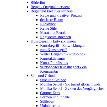
Bilderflut
Beuys - Originalinterview
Regie und kreativer Prozess
Regie und kreativer Prozess
der leere Raum
Rückblick
Regie Stile
Marat a la Brook
Regisseure sprechen
Kunstbegriff - Entwicklungen
Kunstbegriff - Entwicklungen
zum Kunstbegriff
Walter Benjamin - Kunstkritik
Kunstaktivismus
Kunst-Pluralismus
verdoppelter Kunstbegriff - ein
Kommentar
Stile und Gründe
Stile und Gründe
Monika Seibel - Sic transit gloria mundi
Monika Seibel - Zyklen des Vergänglichen
Gruppe Zero
Formen und Inhalte
Stillleben
Holubitschka