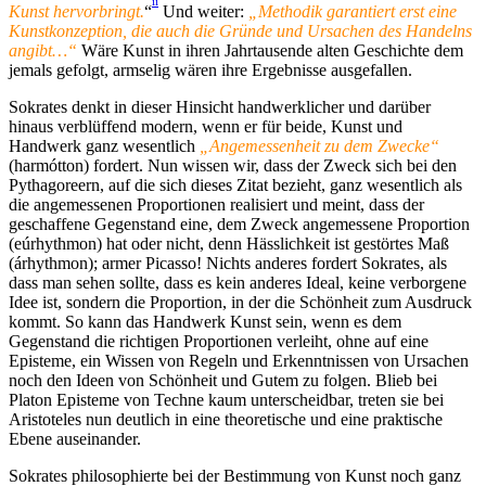
ii
Kunst hervorbringt.
“
Und weiter:
„Methodik garantiert erst eine
Kunstkonzeption, die auch die Gründe und Ursachen des Handelns
angibt…“
Wäre Kunst in ihren Jahrtausende alten Geschichte dem
jemals gefolgt, armselig wären ihre Ergebnisse ausgefallen.
Sokrates denkt in dieser Hinsicht handwerklicher und darüber
hinaus verblüffend modern, wenn er für beide, Kunst und
Handwerk ganz wesentlich
„Angemessenheit zu dem Zwecke“
(harmótton) fordert. Nun wissen wir, dass der Zweck sich bei den
Pythagoreern, auf die sich dieses Zitat bezieht, ganz wesentlich als
die angemessenen Proportionen realisiert und meint, dass der
geschaffene Gegenstand eine, dem Zweck angemessene Proportion
(eúrhythmon) hat oder nicht, denn Hässlichkeit ist gestörtes Maß
(árhythmon); armer Picasso! Nichts anderes fordert Sokrates, als
dass man sehen sollte, dass es kein anderes Ideal, keine verborgene
Idee ist, sondern die Proportion, in der die Schönheit zum Ausdruck
kommt. So kann das Handwerk Kunst sein, wenn es dem
Gegenstand die richtigen Proportionen verleiht, ohne auf eine
Episteme, ein Wissen von Regeln und Erkenntnissen von Ursachen
noch den Ideen von Schönheit und Gutem zu folgen. Blieb bei
Platon Episteme von Techne kaum unterscheidbar, treten sie bei
Aristoteles nun deutlich in eine theoretische und eine praktische
Ebene auseinander.
Sokrates philosophierte bei der Bestimmung von Kunst noch ganz