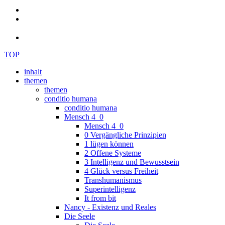
TOP
inhalt
themen
themen
conditio humana
conditio humana
Mensch 4_0
Mensch 4_0
0 Vergängliche Prinzipien
1 lügen können
2 Offene Systeme
3 Intelligenz und Bewusstsein
4 Glück versus Freiheit
Transhumanismus
Superintelligenz
It from bit
Nancy - Existenz und Reales
Die Seele