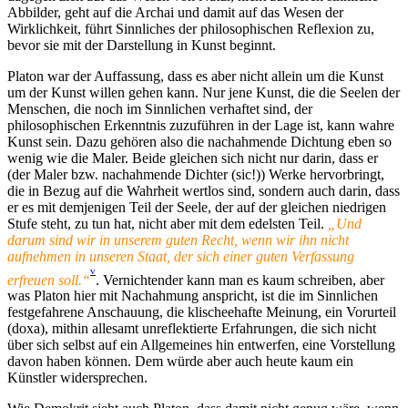
Abbilder, geht auf die Archai und damit auf das Wesen der
Wirklichkeit, führt Sinnliches der philosophischen Reflexion zu,
bevor sie mit der Darstellung in Kunst beginnt.
Platon war der Auffassung, dass es aber nicht allein um die Kunst
um der Kunst willen gehen kann. Nur jene Kunst, die die Seelen der
Menschen, die noch im Sinnlichen verhaftet sind, der
philosophischen Erkenntnis zuzuführen in der Lage ist, kann wahre
Kunst sein. Dazu gehören also die nachahmende Dichtung eben so
wenig wie die Maler. Beide gleichen sich nicht nur darin, dass er
(der Maler bzw. nachahmende Dichter (sic!)) Werke hervorbringt,
die in Bezug auf die Wahrheit wertlos sind, sondern auch darin, dass
er es mit demjenigen Teil der Seele, der auf der gleichen niedrigen
Stufe steht, zu tun hat, nicht aber mit dem edelsten Teil.
„Und
darum sind wir in unserem guten Recht, wenn wir ihn nicht
aufnehmen in unseren Staat, der sich einer guten Verfassung
v
erfreuen soll.“
. Vernichtender kann man es kaum schreiben, aber
was Platon hier mit Nachahmung anspricht, ist die im Sinnlichen
festgefahrene Anschauung, die klischeehafte Meinung, ein Vorurteil
(doxa), mithin allesamt unreflektierte Erfahrungen, die sich nicht
über sich selbst auf ein Allgemeines hin entwerfen, eine Vorstellung
davon haben können. Dem würde aber auch heute kaum ein
Künstler widersprechen.