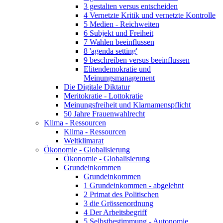
3 gestalten versus entscheiden
4 Vernetzte Kritik und vernetzte Kontrolle
5 Medien - Reichweiten
6 Subjekt und Freiheit
7 Wahlen beeinflussen
8 'agenda setting'
9 beschreiben versus beeinflussen
Elitendemokratie und
Meinungsmanagement
Die Digitale Diktatur
Meritokratie - Lottokratie
Meinungsfreiheit und Klarnamenspflicht
50 Jahre Frauenwahlrecht
Klima - Ressourcen
Klima - Ressourcen
Weltklimarat
Ökonomie - Globalisierung
Ökonomie - Globalisierung
Grundeinkommen
Grundeinkommen
1 Grundeinkommen - abgelehnt
2 Primat des Politischen
3 die Grössenordnung
4 Der Arbeitsbegriff
5 Selbstbestimmung - Autonomie