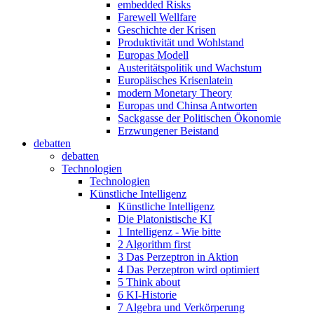
embedded Risks
Farewell Wellfare
Geschichte der Krisen
Produktivität und Wohlstand
Europas Modell
Austeritätspolitik und Wachstum
Europäisches Krisenlatein
modern Monetary Theory
Europas und Chinsa Antworten
Sackgasse der Politischen Ökonomie
Erzwungener Beistand
debatten
debatten
Technologien
Technologien
Künstliche Intelligenz
Künstliche Intelligenz
Die Platonistische KI
1 Intelligenz - Wie bitte
2 Algorithm first
3 Das Perzeptron in Aktion
4 Das Perzeptron wird optimiert
5 Think about
6 KI-Historie
7 Algebra und Verkörperung