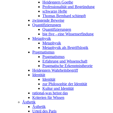
Heideggers Goethe
Professionalität und Begründung
schwarze Hefte
Thomas Bernhard schimpft
zwingende Beweise
Quantifizierungen
Quantifizierungen
big five - eine Wissenserfindung
Metaphysik
Metaphysik
Metaphysik als Begriffslogik
Pragmatismus
Pragmatismus
Erfahrung und Wissenschaft
Pragmatische Erkenntnistheorie
Heideggers Wahrheitsbegriff
Identität
Identität
zur Philosophie der Identität
Kultur und Identität
rational-was heisst das
Kriterien für Wissen
Ästhetik
Ästhetik
Urteil des Paris