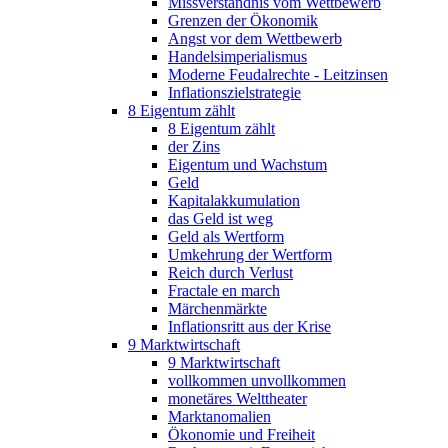
Missverständnis vom Wettbewerb
Grenzen der Ökonomik
Angst vor dem Wettbewerb
Handelsimperialismus
Moderne Feudalrechte - Leitzinsen
Inflationszielstrategie
8 Eigentum zählt
8 Eigentum zählt
der Zins
Eigentum und Wachstum
Geld
Kapitalakkumulation
das Geld ist weg
Geld als Wertform
Umkehrung der Wertform
Reich durch Verlust
Fractale en march
Märchenmärkte
Inflationsritt aus der Krise
9 Marktwirtschaft
9 Marktwirtschaft
vollkommen unvollkommen
monetäres Welttheater
Marktanomalien
Ökonomie und Freiheit