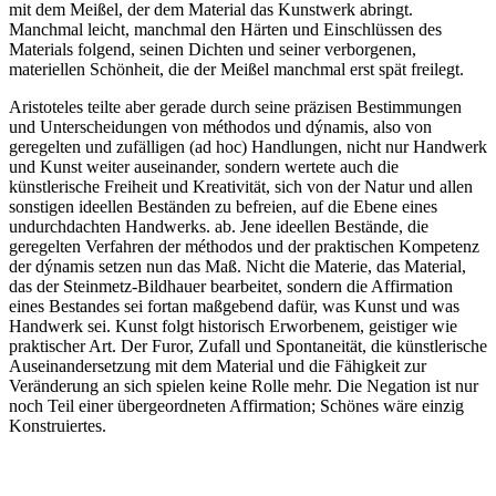
mit dem Meißel, der dem Material das Kunstwerk abringt.
Manchmal leicht, manchmal den Härten und Einschlüssen des
Materials folgend, seinen Dichten und seiner verborgenen,
materiellen Schönheit, die der Meißel manchmal erst spät freilegt.
Aristoteles teilte aber gerade durch seine präzisen Bestimmungen
und Unterscheidungen von méthodos und dýnamis, also von
geregelten und zufälligen (ad hoc) Handlungen, nicht nur Handwerk
und Kunst weiter auseinander, sondern wertete auch die
künstlerische Freiheit und Kreativität, sich von der Natur und allen
sonstigen ideellen Beständen zu befreien, auf die Ebene eines
undurchdachten Handwerks. ab. Jene ideellen Bestände, die
geregelten Verfahren der méthodos und der praktischen Kompetenz
der dýnamis setzen nun das Maß. Nicht die Materie, das Material,
das der Steinmetz-Bildhauer bearbeitet, sondern die Affirmation
eines Bestandes sei fortan maßgebend dafür, was Kunst und was
Handwerk sei. Kunst folgt historisch Erworbenem, geistiger wie
praktischer Art. Der Furor, Zufall und Spontaneität, die künstlerische
Auseinandersetzung mit dem Material und die Fähigkeit zur
Veränderung an sich spielen keine Rolle mehr. Die Negation ist nur
noch Teil einer übergeordneten Affirmation; Schönes wäre einzig
Konstruiertes.