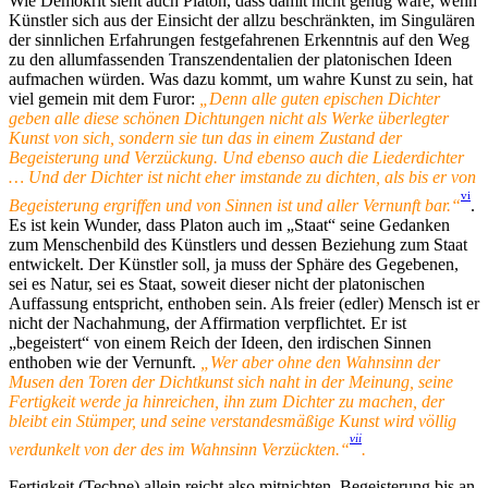
Wie Demokrit sieht auch Platon, dass damit nicht genug wäre, wenn
Künstler sich aus der Einsicht der allzu beschränkten, im Singulären
der sinnlichen Erfahrungen festgefahrenen Erkenntnis auf den Weg
zu den allumfassenden Transzendentalien der platonischen Ideen
aufmachen würden. Was dazu kommt, um wahre Kunst zu sein, hat
viel gemein mit dem Furor:
„Denn alle guten epischen Dichter
geben alle diese schönen Dichtungen nicht als Werke überlegter
Kunst von sich, sondern sie tun das in einem Zustand der
Begeisterung und Verzückung. Und ebenso auch die Liederdichter
… Und der Dichter ist nicht eher imstande zu dichten, als bis er von
vi
Begeisterung ergriffen und von Sinnen ist und aller Vernunft bar.“
.
Es ist kein Wunder, dass Platon auch im „Staat“ seine Gedanken
zum Menschenbild des Künstlers und dessen Beziehung zum Staat
entwickelt. Der Künstler soll, ja muss der Sphäre des Gegebenen,
sei es Natur, sei es Staat, soweit dieser nicht der platonischen
Auffassung entspricht, enthoben sein. Als freier (edler) Mensch ist er
nicht der Nachahmung, der Affirmation verpflichtet. Er ist
„begeistert“ von einem Reich der Ideen, den irdischen Sinnen
enthoben wie der Vernunft.
„Wer aber ohne den Wahnsinn der
Musen den Toren der Dichtkunst sich naht in der Meinung, seine
Fertigkeit werde ja hinreichen, ihn zum Dichter zu machen, der
bleibt ein Stümper, und seine verstandesmäßige Kunst wird völlig
vii
verdunkelt von der des im Wahnsinn Verzückten.“
.
Fertigkeit (Techne) allein reicht also mitnichten. Begeisterung bis an