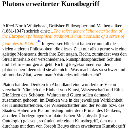
Platons erweiterter Kunstbegriff
Alfred North Whitehead, Britisher Philosopher und Mathematiker
(1861-1947) schrieb einst:
„The safest general characterization of
the European philosophical tradition is that it consists of a series of
iii
footnotes to Plato.“
In gewisser Hinsicht haben er und all die
vielen anderen Philosophen, die dieses Zitat nur allzu gerne wie eine
geistige Monstranz durch ihre Zeit tragen, Recht, zumindest was den
Streit innerhalb der verschiedenen, kunstphilosophischen Schulen
und Lehrmeinungen angeht. Richtig losgekommen von den
platonischen Ideen sind sie alle nicht. Was macht das so schwer und
stimmt das Zitat, wenn man Aristoteles mit einbezieht?
Platon hat dem Denken im Abendland eine wunderbare Vision
verschafft. Nämlich die Einheit von Kunst, Wissenschaft und Ethik.
Die Ideen des Schönen, Wahren und Guten sollen demnach
zusammen gehören, im Denken wie in der jeweiligen Wirklichkeit
der Kunstschaffenden, der Wissenschaftler und der Politik bzw. des
Staates. Haben wir Platon bislang unter dem Primat des Denkens,
also den Überlegungen zur platonischen Metaphysik (bzw.
Ontologie) gelesen, so finden wir einen Kunstbegriff, den man
durchaus mit dem von Joseph Beuys einen erweiterten Kunstbegriff