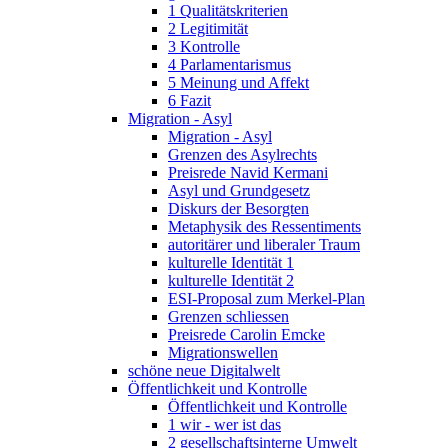
1 Qualitätskriterien
2 Legitimität
3 Kontrolle
4 Parlamentarismus
5 Meinung und Affekt
6 Fazit
Migration - Asyl
Migration - Asyl
Grenzen des Asylrechts
Preisrede Navid Kermani
Asyl und Grundgesetz
Diskurs der Besorgten
Metaphysik des Ressentiments
autoritärer und liberaler Traum
kulturelle Identität 1
kulturelle Identität 2
ESI-Proposal zum Merkel-Plan
Grenzen schliessen
Preisrede Carolin Emcke
Migrationswellen
schöne neue Digitalwelt
Öffentlichkeit und Kontrolle
Öffentlichkeit und Kontrolle
1 wir - wer ist das
2 gesellschaftsinterne Umwelt