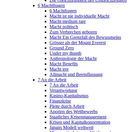
Die Gleichzeitigkeit des Ungleichzeitigen
6 Machtfragen
6 Machtfragen
Macht ist nie individuelle Macht
Macht medium rare
Macht politisch
Zum Verbrechen geboren
Macht Ein Grenzfall des Bewusstseins
Grösser als der Mount Everest
Ground Zero
Under my thumb
Anthropologie der Macht
Macht Benefits
Macht irre
Allmacht und Beeinflussung
7 An die Arbeit
7 An die Arbeit
Verantwortung
Kasino-Kapitalismus
Finanzkrise
Pleite durch Arbeit
Aporien des Wettbewerbs
Staatliches Krisenmanagement
Krisen und Kapitalkonzentration
Japans Modell weltweit