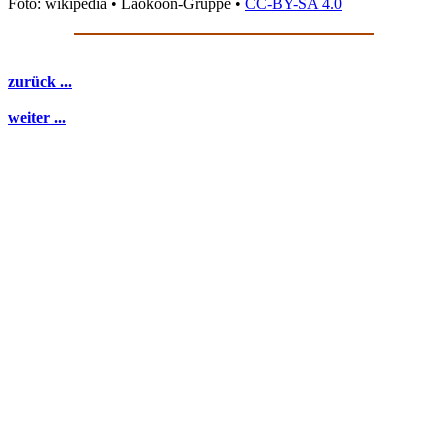
Foto: wikipedia • Laokoon-Gruppe •
CC-BY-SA 4.0
zurück ...
weiter ...