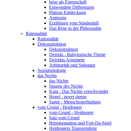
böse als Eigenschaft
Entwendete Differenzen
Platons Entdeckung
Antigone
Erzählung vom Sündenfall
Das Böse in der Philosophie
Rationalität
Rationalität
Dekonstruktion
Dekonstruktion
Derrida - Babylonische Türme
Derridas Argument
Arbitrarität und Substanz
Sozialontologie
das Nichts
das Nichts
Spuren des Nichts
Kant - Das Nichts verschwindet
Hegel - never sleeps
Sartre - Menschenerfindung
vom Grund - Heidegger
vom Grund - Heidegger
Satz vom Grund
Repräsentation und Fort-Da-Spiel
Heideggers Transzendenz