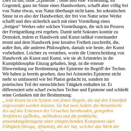
Dies zu tun, ohne „Episteme“, ohne also eine Vorstellung, im
Gegenteil, ganz im Sinne eines Handwerkers, schafft aber völlig frei
von Natur etwas, was Natur überhaupt nicht kann. Im sokratischen
Sinne ist es also der Handwerker, der frei von Natur seine Werke
schafft und dies sicherlich auch mit einer Vorstellung eines
„fertigen“ Werkes oder solchen Vorstellungen, die sich im Prozess
der Fertigstellung erst ergeben. Damit steht Sokrates konträr zu
Demokrit, indem er Handwerk und Kunst radikal voneinander
trennt und dem Handwerk jene kreative Freiheit zuschreibt, die,
außer ihm, alle anderen Philosophen, damals wie heute, der Kunst
vorbehalten. Leichter zu verstehen, worin die Unterscheidung von
Handwerk als Kunst und Kunst, wie sie ab Aristoteles in die
Kunstphilosophie Einzug gehalten, liegt, ist die erneute
Hinwendung zur Bestimmung der Episteme im Begriff der Techne.
Wir haben ja bereits gesehen, dass bei Aristoteles Episteme nicht
mehr so umfassend wie bei Platon gedacht ist, sondern im
poietischen Teil der menschlichen Tätigkeit enthalten ist. Er
differenziert sehr scharf zwischen Techne und Episteme und schließt
seine Gedanken mit der Bestimmung:
„Jede Kunst ist ein System von festen Regeln, die auf den Einzelfall
angewendet werden müssen. Sie hat zwei Seiten: die theoretische
des auf das Erkennen der Ursachen beruhenden, geregelten
Verfahrens (μέ
ϑ
οδος, méthodos) und die praktische,
anwendungsbezogene einer entsprechenden Kompetenz oder
Fähigkeit (δύναμς, dýnamis), die der hat, welcher das Werk der