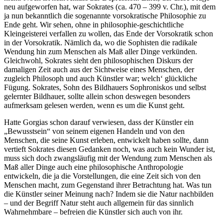
neu aufgeworfen hat, war Sokrates (ca. 470 – 399 v. Chr.), mit dem
ja nun bekanntlich die sogenannte vorsokratische Philosophie zu
Ende geht. Wir sehen, ohne in philosophie-geschichtliche
Kleingeisterei verfallen zu wollen, das Ende der Vorsokratik schon
in der Vorsokratik. Nämlich da, wo die Sophisten die radikale
Wendung hin zum Menschen als Maß aller Dinge verkünden.
Gleichwohl, Sokrates sieht den philosophischen Diskurs der
damaligen Zeit auch aus der Sichtweise eines Menschen, der
zugleich Philosoph und auch Künstler war; welch‘ glückliche
Fügung. Sokrates, Sohn des Bildhauers Sophroniskos und selbst
gelernter Bildhauer, sollte allein schon deswegen besonders
aufmerksam gelesen werden, wenn es um die Kunst geht.
Hatte Gorgias schon darauf verwiesen, dass der Künstler ein
„Bewusstsein“ von seinem eigenen Handeln und von den
Menschen, die seine Kunst erleben, entwickelt haben sollte, dann
vertieft Sokrates diesen Gedanken noch, was auch kein Wunder ist,
muss sich doch zwangsläufig mit der Wendung zum Menschen als
Maß aller Dinge auch eine philosophische Anthropologie
entwickeln, die ja die Vorstellungen, die eine Zeit sich von den
Menschen macht, zum Gegenstand ihrer Betrachtung hat. Was tun
die Künstler seiner Meinung nach? Indem sie die Natur nachbilden
– und der Begriff Natur steht auch allgemein für das sinnlich
Wahrnehmbare – befreien die Künstler sich auch von ihr.