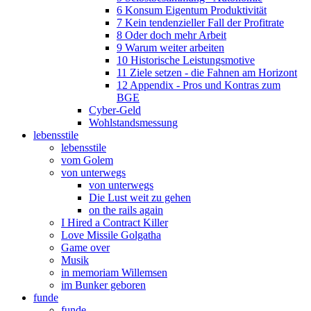
6 Konsum Eigentum Produktivität
7 Kein tendenzieller Fall der Profitrate
8 Oder doch mehr Arbeit
9 Warum weiter arbeiten
10 Historische Leistungsmotive
11 Ziele setzen - die Fahnen am Horizont
12 Appendix - Pros und Kontras zum
BGE
Cyber-Geld
Wohlstandsmessung
lebensstile
lebensstile
vom Golem
von unterwegs
von unterwegs
Die Lust weit zu gehen
on the rails again
I Hired a Contract Killer
Love Missile Golgatha
Game over
Musik
in memoriam Willemsen
im Bunker geboren
funde
funde