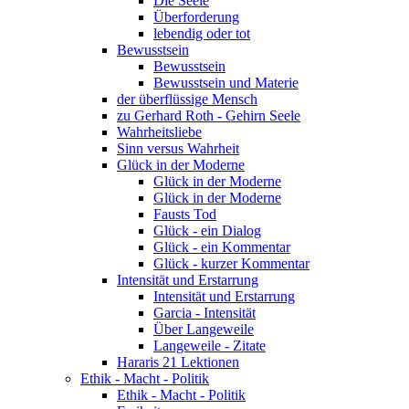
Die Seele
Überforderung
lebendig oder tot
Bewusstsein
Bewusstsein
Bewusstsein und Materie
der überflüssige Mensch
zu Gerhard Roth - Gehirn Seele
Wahrheitsliebe
Sinn versus Wahrheit
Glück in der Moderne
Glück in der Moderne
Glück in der Moderne
Fausts Tod
Glück - ein Dialog
Glück - ein Kommentar
Glück - kurzer Kommentar
Intensität und Erstarrung
Intensität und Erstarrung
Garcia - Intensität
Über Langeweile
Langeweile - Zitate
Hararis 21 Lektionen
Ethik - Macht - Politik
Ethik - Macht - Politik