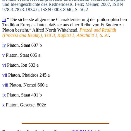
und Ideengeschichte des Rednerideals. Felix Meiner, 2007, ISBN
978-3-7873-1834-6, ISSN 0003-8946, S. 56,2
iii
“ Die sicherste allgemeine Charakterisierung der philosophischen
Tradition Europas lautet, daß sie aus einer Reihe von Fußnoten zu
Platon besteht.“ Alfred North Whitehead,
Prozeß und Realität
(Process and Reality), Teil II, Kapitel 1, Abschnitt 1, S. 91
.
iv
Platon, Staat 607 b
v
Platon, Staat 605 a
vi
Platon, Ion 533 e
vii
Platon, Phaidros 245 a
viii
Platon, Nomoi 660 a
ix
Platon, Staat 401 b
x
Platon, Gesetze, 802e