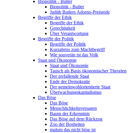
Biopolitik - Butler
Biopolitik - Butler
Judith Butlers Adorno-Preisrede
Begriffe der Ethik
Begriffe der Ethik
Gerechtigkeit
Über Verantwortung
Begriffe der Politik
Begriffe der Politik
Kurzabriss zum Machtbegriff
Wie souverän ist das Volk
Staat und Ökonomie
Staat und Ökonomie
Tausch als Basis ökonomischer Theorien
Der zerfallende Staat
Ende der Demokratie
Der gemeinwohlorientierte Staat
Überwachungskapitalismus
Das Böse
Das Böse
Menschlichkeitsversagen
Baum der Erkenntnis
Das Böse auf dem Rückzug
Zoo der Bosheiten
malum das nicht böse ist