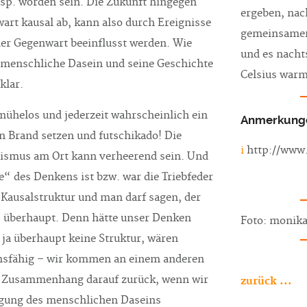
esp. worden sein. Die Zukunft hingegen
ergeben, nac
art kausal ab, kann also durch Ereignisse
gemeinsamen 
er Gegenwart beeinflusst werden. Wie
und es nacht
s menschliche Dasein und seine Geschichte
Celsius warm
klar.
 mühelos und jederzeit wahrscheinlich ein
Anmerkung
n Brand setzen und futschikado! Die
i
http://www.
rismus am Ort kann verheerend sein. Und
e“ des Denkens ist bzw. war die Triebfeder
 Kausalstruktur und man darf sagen, der
s überhaupt. Denn hätte unser Denken
Foto: monika
 ja überhaupt keine Struktur, wären
nsfähig – wir kommen an einem anderen
n Zusammenhang darauf zurück, wenn wir
zurück ...
ägung des menschlichen Daseins