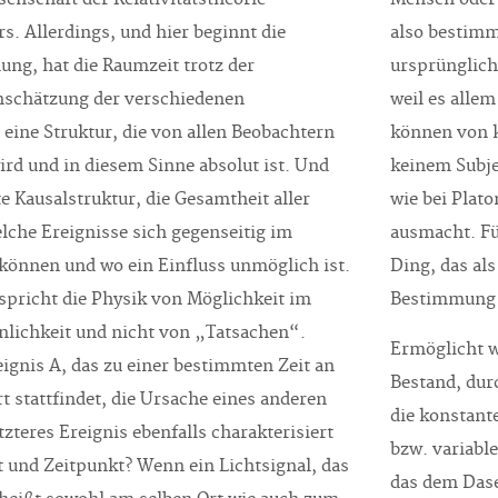
s. Allerdings, und hier beginnt die
also bestimm
ung, hat die Raumzeit trotz der
ursprünglichs
nschätzung der verschiedenen
weil es alle
 eine Struktur, die von allen Beobachtern
können von k
ird und in diesem Sinne absolut ist. Und
keinem Subjek
te Kausalstruktur, die Gesamtheit aller
wie bei Plat
lche Ereignisse sich gegenseitig im
ausmacht. Für
 können und wo ein Einfluss unmöglich ist.
Ding, das als
 spricht die Physik von Möglichkeit im
Bestimmung b
lichkeit und nicht von „Tatsachen“.
Ermöglicht w
ignis A, das zu einer bestimmten Zeit an
Bestand, dur
 stattfindet, die Ursache eines anderen
die konstante
tzteres Ereignis ebenfalls charakterisiert
bzw. variabl
 und Zeitpunkt? Wenn ein Lichtsignal, das
das dem Dase