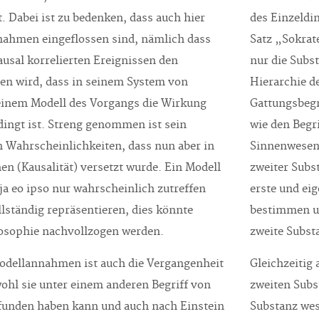
t. Dabei ist zu bedenken, dass auch hier
des Einzeldi
nahmen eingeflossen sind, nämlich dass
Satz „Sokrat
ausal korrelierten Ereignissen den
nur die Subst
en wird, dass in seinem System von
Hierarchie d
einem Modell des Vorgangs die Wirkung
Gattungsbegr
dingt ist. Streng genommen ist sein
wie den Begr
n Wahrscheinlichkeiten, dass nun aber in
Sinnenwesen“
en (Kausalität) versetzt wurde. Ein Modell
zweiter Subst
ja eo ipso nur wahrscheinlich zutreffen
erste und ei
lständig repräsentieren, dies könnte
bestimmen un
ilosophie nachvollzogen werden.
zweite Substa
Modellannahmen ist auch die Vergangenheit
Gleichzeitig
ohl sie unter einem anderen Begriff von
zweiten Subs
gefunden haben kann und auch nach Einstein
Substanz wes