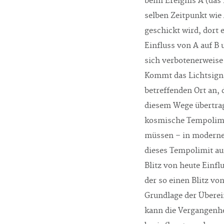
beim Ereignis A (das
selben Zeitpunkt wie
geschickt wird, dort 
Einfluss von A auf B 
sich verbotenerweise
Kommt das Lichtsign
betreffenden Ort an, 
diesem Wege übertrag
kosmische Tempolimit
müssen – in modernen
dieses Tempolimit au
Blitz von heute Einfl
der so einen Blitz vo
Grundlage der Überei
kann die Vergangenhe