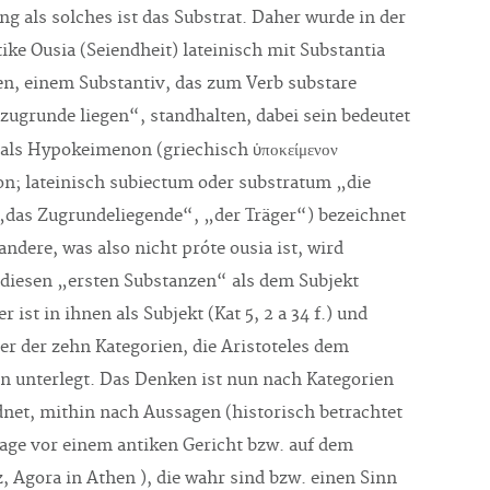
ng als solches ist das Substrat. Daher wurde in der
ike Ousia (Seiendheit) lateinisch mit Substantia
n, einem Substantiv, das zum Verb substare
„zugrunde liegen“, standhalten, dabei sein bedeutet
 als Hypokeimenon (griechisch
ὑ
ποκείμενον
; lateinisch subiectum oder substratum „die
„das Zugrundeliegende“, „der Träger“) bezeichnet
andere, was also nicht próte ousia ist, wird
diesen „ersten Substanzen“ als dem Subjekt
r ist in ihnen als Subjekt (Kat 5, 2 a 34 f.) und
er der zehn Kategorien, die Aristoteles dem
n unterlegt. Das Denken ist nun nach Kategorien
dnet, mithin nach Aussagen (historisch betrachtet
lage vor einem antiken Gericht bzw. auf dem
, Agora in Athen ), die wahr sind bzw. einen Sinn