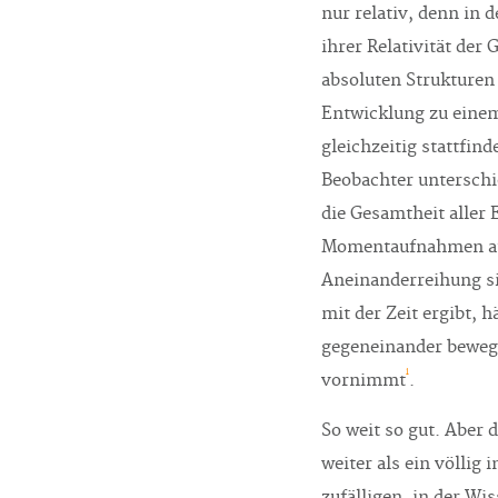
nur relativ, denn in 
ihrer Relativität der
absoluten Strukturen
Entwicklung zu eine
gleichzeitig stattfin
Beobachter unterschie
die Gesamtheit aller 
Momentaufnahmen auf
Aneinanderreihung s
mit der Zeit ergibt, 
gegeneinander bewegt
i
vornimmt
.
So weit so gut. Aber 
weiter als ein völlig
zufälligen, in der Wi