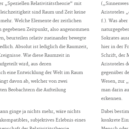
der „Speziellen Relativitätstheorie“ mit
(„Sinnenwese
 Gleichzeitigkeit sind Raum und Zeit keine
Aristoteles „
 mehr. Welche Elemente der zeitlichen
f.). Was abe
m gegebenen Zeitpunkt, also angenommen
naturgegeben
den, beurteilen relativ zueinander bewegte
Sokrates aus
dlich. Absolut ist lediglich die Raumzeit,
hier in der F
Ereignisse. Wie diese Raumzeit in
Schrift, der
geteilt wird, aus deren
Aristoteles d
ich eine Entwicklung der Welt im Raum
gegenüber de
hängt davon ab, welcher von zwei
Wesen, zur „
en Beobachtern die Aufteilung
man darin au
erkennen.
dann ginge ja nichts mehr, wäre nichts
Dabei bestimm
 inkompatibles, subjektives Erlebnis eines
konkrete Ein
ssenschaft der Relativitätstheorie
Mensch oder e