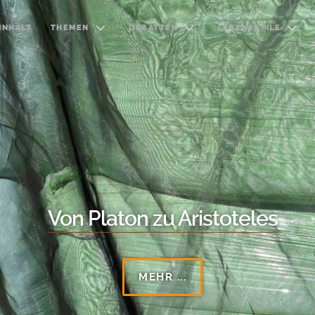
INHALT
THEMEN
DEBATTEN
LEBENSSTILE
Von Platon zu Aristoteles
MEHR ...