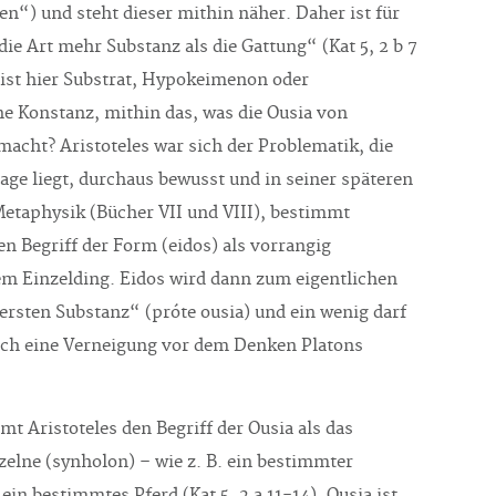
n“) und steht dieser mithin näher. Daher ist für
die Art mehr Substanz als die Gattung“ (Kat 5, 2 b 7
r ist hier Substrat, Hypokeimenon oder
e Konstanz, mithin das, was die Ousia von
macht? Aristoteles war sich der Problematik, die
rage liegt, durchaus bewusst und in seiner späteren
 Metaphysik (Bücher VII und VIII), bestimmt
en Begriff der Form (eidos) als vorrangig
m Einzelding. Eidos wird dann zum eigentlichen
ersten Substanz“ (próte ousia) und ein wenig darf
ch eine Verneigung vor dem Denken Platons
t Aristoteles den Begriff der Ousia als das
zelne (synholon) – wie z. B. ein bestimmter
in bestimmtes Pferd (Kat 5, 2 a 11-14). Ousia ist