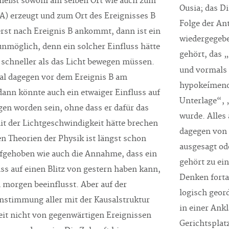
 heißt sowohl am selben Ort wie auch zum
Ousia; das Di
 A) erzeugt und zum Ort des Ereignisses B
Folge der Ant
erst nach Ereignis B ankommt, dann ist ein
wiedergegebe
unmöglich, denn ein solcher Einfluss hätte
gehört, das 
 schneller als das Licht bewegen müssen.
und vormals
al dagegen vor dem Ereignis B am
hypokeímenon
dann könnte auch ein etwaiger Einfluss auf
Unterlage“, 
en worden sein, ohne dass er dafür das
wurde. Alles 
 der Lichtgeschwindigkeit hätte brechen
dagegen von 
 Theorien der Physik ist längst schon
ausgesagt ode
fgehoben wie auch die Annahme, dass ein
gehört zu ein
uss auf einen Blitz von gestern haben kann,
Denken forta
n morgen beeinflusst. Aber auf der
logisch geor
nstimmung aller mit der Kausalstruktur
in einer Ank
it nicht von gegenwärtigen Ereignissen
Gerichtsplatz