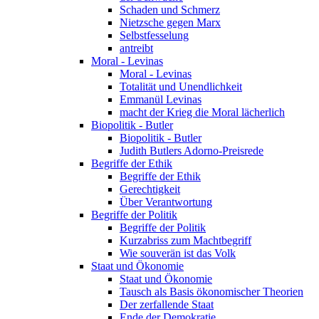
Schaden und Schmerz
Nietzsche gegen Marx
Selbstfesselung
antreibt
Moral - Levinas
Moral - Levinas
Totalität und Unendlichkeit
Emmanül Levinas
macht der Krieg die Moral lächerlich
Biopolitik - Butler
Biopolitik - Butler
Judith Butlers Adorno-Preisrede
Begriffe der Ethik
Begriffe der Ethik
Gerechtigkeit
Über Verantwortung
Begriffe der Politik
Begriffe der Politik
Kurzabriss zum Machtbegriff
Wie souverän ist das Volk
Staat und Ökonomie
Staat und Ökonomie
Tausch als Basis ökonomischer Theorien
Der zerfallende Staat
Ende der Demokratie