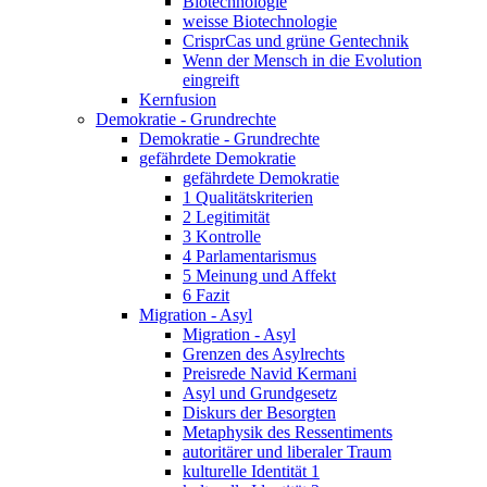
Biotechnologie
weisse Biotechnologie
CrisprCas und grüne Gentechnik
Wenn der Mensch in die Evolution
eingreift
Kernfusion
Demokratie - Grundrechte
Demokratie - Grundrechte
gefährdete Demokratie
gefährdete Demokratie
1 Qualitätskriterien
2 Legitimität
3 Kontrolle
4 Parlamentarismus
5 Meinung und Affekt
6 Fazit
Migration - Asyl
Migration - Asyl
Grenzen des Asylrechts
Preisrede Navid Kermani
Asyl und Grundgesetz
Diskurs der Besorgten
Metaphysik des Ressentiments
autoritärer und liberaler Traum
kulturelle Identität 1