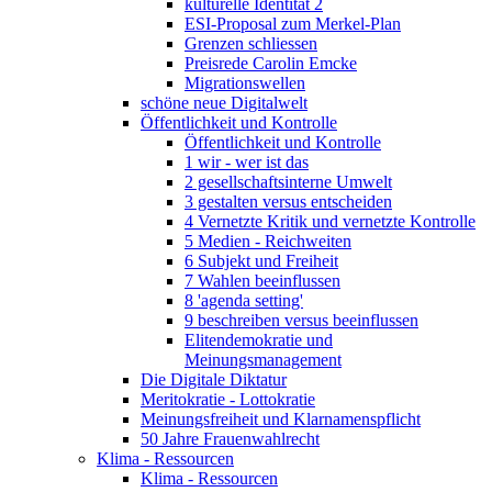
kulturelle Identität 2
ESI-Proposal zum Merkel-Plan
Grenzen schliessen
Preisrede Carolin Emcke
Migrationswellen
schöne neue Digitalwelt
Öffentlichkeit und Kontrolle
Öffentlichkeit und Kontrolle
1 wir - wer ist das
2 gesellschaftsinterne Umwelt
3 gestalten versus entscheiden
4 Vernetzte Kritik und vernetzte Kontrolle
5 Medien - Reichweiten
6 Subjekt und Freiheit
7 Wahlen beeinflussen
8 'agenda setting'
9 beschreiben versus beeinflussen
Elitendemokratie und
Meinungsmanagement
Die Digitale Diktatur
Meritokratie - Lottokratie
Meinungsfreiheit und Klarnamenspflicht
50 Jahre Frauenwahlrecht
Klima - Ressourcen
Klima - Ressourcen