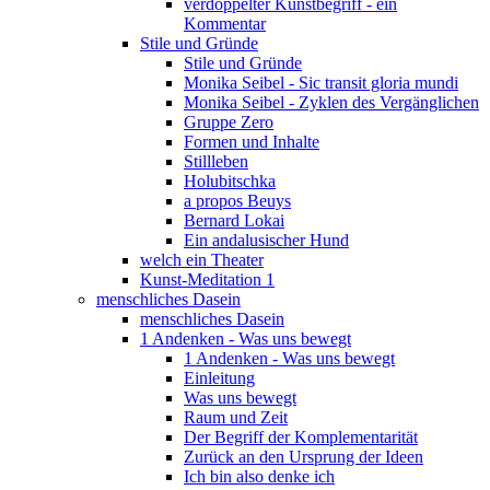
verdoppelter Kunstbegriff - ein
Kommentar
Stile und Gründe
Stile und Gründe
Monika Seibel - Sic transit gloria mundi
Monika Seibel - Zyklen des Vergänglichen
Gruppe Zero
Formen und Inhalte
Stillleben
Holubitschka
a propos Beuys
Bernard Lokai
Ein andalusischer Hund
welch ein Theater
Kunst-Meditation 1
menschliches Dasein
menschliches Dasein
1 Andenken - Was uns bewegt
1 Andenken - Was uns bewegt
Einleitung
Was uns bewegt
Raum und Zeit
Der Begriff der Komplementarität
Zurück an den Ursprung der Ideen
Ich bin also denke ich