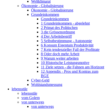
Weltklimarat
Ökonomie - Globalisierung
Ökonomie - Globalisierung
Grundeinkommen
Grundeinkommen
1 Grundeinkommen - abgelehnt
2 Primat des Politischen
3 die Grössenordnung
4 Der Arbeitsbegriff
5 Selbstbestimmung - Autonomie
6 Konsum Eigentum Produktivität
7 Kein tendenzieller Fall der Profitrate
8 Oder doch mehr Arbeit
9 Warum weiter arbeiten
10 Historische Leistungsmotive
11 Ziele setzen - die Fahnen am Horizont
12 Appendix - Pros und Kontras zum
BGE
Cyber-Geld
Wohlstandsmessung
lebensstile
lebensstile
vom Golem
von unterwegs
von unterwegs