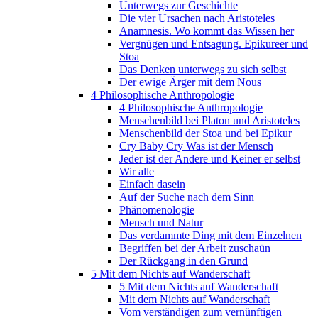
Unterwegs zur Geschichte
Die vier Ursachen nach Aristoteles
Anamnesis. Wo kommt das Wissen her
Vergnügen und Entsagung. Epikureer und
Stoa
Das Denken unterwegs zu sich selbst
Der ewige Ärger mit dem Nous
4 Philosophische Anthropologie
4 Philosophische Anthropologie
Menschenbild bei Platon und Aristoteles
Menschenbild der Stoa und bei Epikur
Cry Baby Cry Was ist der Mensch
Jeder ist der Andere und Keiner er selbst
Wir alle
Einfach dasein
Auf der Suche nach dem Sinn
Phänomenologie
Mensch und Natur
Das verdammte Ding mit dem Einzelnen
Begriffen bei der Arbeit zuschaün
Der Rückgang in den Grund
5 Mit dem Nichts auf Wanderschaft
5 Mit dem Nichts auf Wanderschaft
Mit dem Nichts auf Wanderschaft
Vom verständigen zum vernünftigen