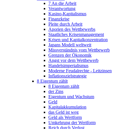
7 An die Arbeit
Verantwortung
Kasino-Kapitalismus
Finanzkrise
Pleite durch Arbeit
Aporien des Wettbewerbs
Staatliches Krisenmanagement
Krisen und Kapitalkonzentration
Japans Modell weltweit
Missverständnis vom Wettbewerb
Grenzen der Ökonomik
Angst vor dem Wettbewerb
Handelsimperialismus
Moderne Feudalrechte - Leitzinsen
Inflationszielstrategie
8 Eigentum zählt
8 Eigentum zählt
der Zins
Eigentum und Wachstum
Geld
Kapitalakkumulation
das Geld ist weg
Geld als Wertform
Umkehrung der Wertform
Reich durch Verlust