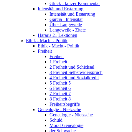
Glück - kurzer Kommentar
Intensität und Erstarrung
Intensität und Erstarrung
Garcia - Intensität
Über Langeweile
Langeweile - Zitate
Hararis 21 Lektionen
Ethik - Macht - Politik
Ethik - Macht - Politik
Freiheit
Freiheit
1 Freiheit
2 Freiheit und Schicksal
3 Freiheit Selbstwiderspruch
4 Freiheit und Sozialkredit
5 Freiheit 5
6 Freiheit 6
7 Freiheit 7
8 Freiheit 8
Freiheitsbegriffe
Genealogie - Nietzsche
Genealogie - Nietzsche
Schuld
Moral-Genealogie
der Schwache