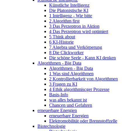
Künstliche Intelligenz
Die Platonistische KI
1 Intelligenz - Wie bitte
2 Algorithm first
3 Das Perzeptron in Aktion
4 Das Perzeptron wird optimiert
5 Think about
6 KI-Historie
7 Algebra und Verkörperung
8 Die Clickworker
Die schöne Seele - Kann KI denken
Algorithmen - Big Data
Algorithmen - Big Data
1 Was sind Algorithmen
2 Kontrollierbarkeit von Algorithmen
3 Fragen zu KI
4 Ethik algorithmiscger Prozesse
Basis-Info
was alles bekannt ist
Chancen und Gefahren
erneuerbare Energien
erneuerbare Energien
Elektromobilität oder Brennstoffzelle
Biotechnologie