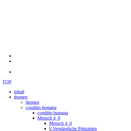
TOP
inhalt
themen
themen
conditio humana
conditio humana
Mensch 4_0
Mensch 4_0
0 Vergängliche Prinzipien