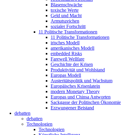
Blasenschwäche
toxische Werte
Geld und Macht
Armutszeichen
sozialer Fortschritt
11 Politische Transformationen
11 Politische Transformationen
irisches Modell
amerikanisches Modell
embedded Risks
Farewell Wellfare
Geschichte der Krisen
Produktivität und Wohlstand
Europas Modell
Austeritätspolitik und Wachstum
Europäisches Krisenlatein
modern Monetary Theory
Europas und Chinsa Antworten
Sackgasse der Politischen Ökonomie
Erzwungener Beistand
debatten
debatten
Technologien
Technologien
Künstliche Intelligenz