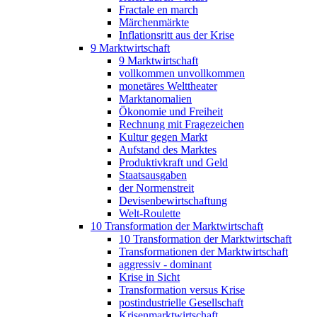
Fractale en march
Märchenmärkte
Inflationsritt aus der Krise
9 Marktwirtschaft
9 Marktwirtschaft
vollkommen unvollkommen
monetäres Welttheater
Marktanomalien
Ökonomie und Freiheit
Rechnung mit Fragezeichen
Kultur gegen Markt
Aufstand des Marktes
Produktivkraft und Geld
Staatsausgaben
der Normenstreit
Devisenbewirtschaftung
Welt-Roulette
10 Transformation der Marktwirtschaft
10 Transformation der Marktwirtschaft
Transformationen der Marktwirtschaft
aggressiv - dominant
Krise in Sicht
Transformation versus Krise
postindustrielle Gesellschaft
Krisenmarktwirtschaft