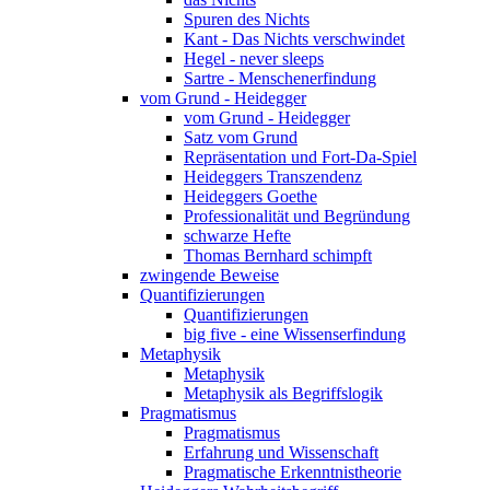
Spuren des Nichts
Kant - Das Nichts verschwindet
Hegel - never sleeps
Sartre - Menschenerfindung
vom Grund - Heidegger
vom Grund - Heidegger
Satz vom Grund
Repräsentation und Fort-Da-Spiel
Heideggers Transzendenz
Heideggers Goethe
Professionalität und Begründung
schwarze Hefte
Thomas Bernhard schimpft
zwingende Beweise
Quantifizierungen
Quantifizierungen
big five - eine Wissenserfindung
Metaphysik
Metaphysik
Metaphysik als Begriffslogik
Pragmatismus
Pragmatismus
Erfahrung und Wissenschaft
Pragmatische Erkenntnistheorie