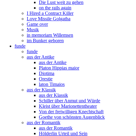
Die Lust weit zu gehen
on the rails again
I Hired a Contract Killer
Love Missile Golgatha
Game over
Musik
in memoriam Willemsen
im Bunker geboren
funde
funde
aus der Antike
aus der Antike
Platon Hippias maior
Diotima
Orestie
laton Timaios
aus der Klassik
aus der Klassik
Schiller über Anmut und Würde
Kleist über Marionettentheater
Von der freiwilligen Knechtschaft
Goethe von schönsten Augenblick
aus der Romantik
aus der Romantik
Hölderlin Urteil und Sein