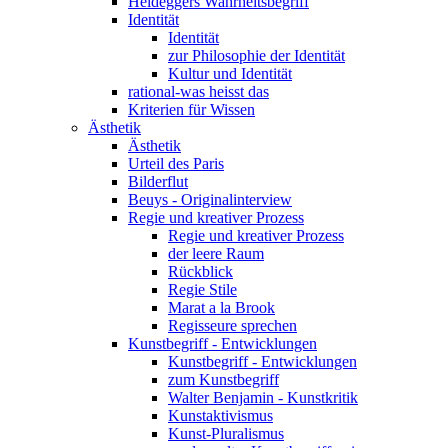
Heideggers Wahrheitsbegriff
Identität
Identität
zur Philosophie der Identität
Kultur und Identität
rational-was heisst das
Kriterien für Wissen
Ästhetik
Ästhetik
Urteil des Paris
Bilderflut
Beuys - Originalinterview
Regie und kreativer Prozess
Regie und kreativer Prozess
der leere Raum
Rückblick
Regie Stile
Marat a la Brook
Regisseure sprechen
Kunstbegriff - Entwicklungen
Kunstbegriff - Entwicklungen
zum Kunstbegriff
Walter Benjamin - Kunstkritik
Kunstaktivismus
Kunst-Pluralismus