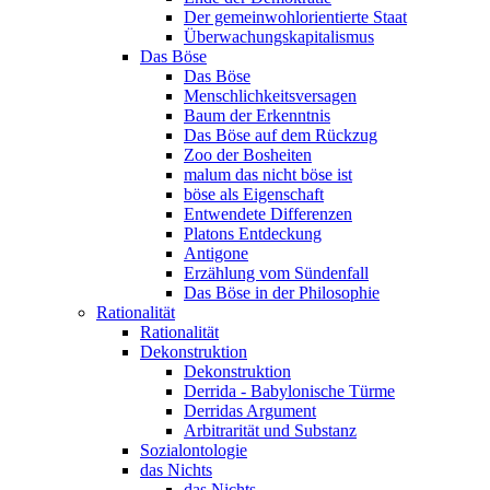
Der gemeinwohlorientierte Staat
Überwachungskapitalismus
Das Böse
Das Böse
Menschlichkeitsversagen
Baum der Erkenntnis
Das Böse auf dem Rückzug
Zoo der Bosheiten
malum das nicht böse ist
böse als Eigenschaft
Entwendete Differenzen
Platons Entdeckung
Antigone
Erzählung vom Sündenfall
Das Böse in der Philosophie
Rationalität
Rationalität
Dekonstruktion
Dekonstruktion
Derrida - Babylonische Türme
Derridas Argument
Arbitrarität und Substanz
Sozialontologie
das Nichts
das Nichts