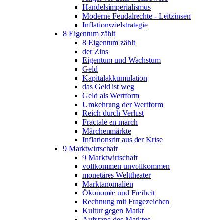
Handelsimperialismus
Moderne Feudalrechte - Leitzinsen
Inflationszielstrategie
8 Eigentum zählt
8 Eigentum zählt
der Zins
Eigentum und Wachstum
Geld
Kapitalakkumulation
das Geld ist weg
Geld als Wertform
Umkehrung der Wertform
Reich durch Verlust
Fractale en march
Märchenmärkte
Inflationsritt aus der Krise
9 Marktwirtschaft
9 Marktwirtschaft
vollkommen unvollkommen
monetäres Welttheater
Marktanomalien
Ökonomie und Freiheit
Rechnung mit Fragezeichen
Kultur gegen Markt
Aufstand des Marktes