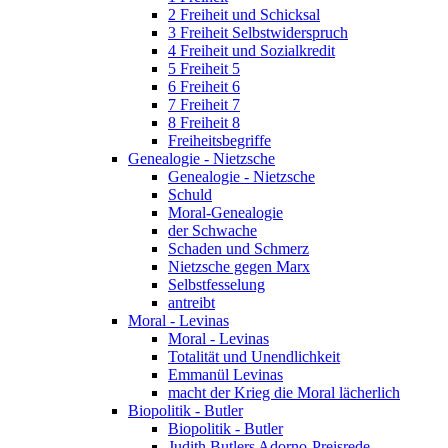
2 Freiheit und Schicksal
3 Freiheit Selbstwiderspruch
4 Freiheit und Sozialkredit
5 Freiheit 5
6 Freiheit 6
7 Freiheit 7
8 Freiheit 8
Freiheitsbegriffe
Genealogie - Nietzsche
Genealogie - Nietzsche
Schuld
Moral-Genealogie
der Schwache
Schaden und Schmerz
Nietzsche gegen Marx
Selbstfesselung
antreibt
Moral - Levinas
Moral - Levinas
Totalität und Unendlichkeit
Emmanül Levinas
macht der Krieg die Moral lächerlich
Biopolitik - Butler
Biopolitik - Butler
Judith Butlers Adorno-Preisrede