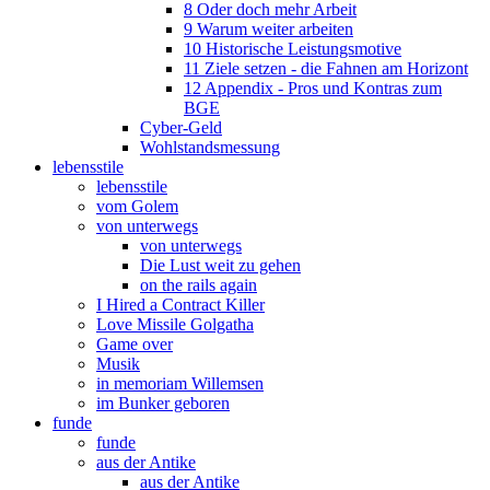
8 Oder doch mehr Arbeit
9 Warum weiter arbeiten
10 Historische Leistungsmotive
11 Ziele setzen - die Fahnen am Horizont
12 Appendix - Pros und Kontras zum
BGE
Cyber-Geld
Wohlstandsmessung
lebensstile
lebensstile
vom Golem
von unterwegs
von unterwegs
Die Lust weit zu gehen
on the rails again
I Hired a Contract Killer
Love Missile Golgatha
Game over
Musik
in memoriam Willemsen
im Bunker geboren
funde
funde
aus der Antike
aus der Antike