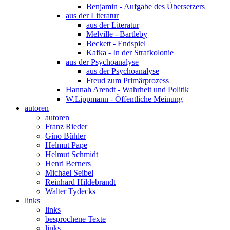
Benjamin - Aufgabe des Übersetzers
aus der Literatur
aus der Literatur
Melville - Bartleby
Beckett - Endspiel
Kafka - In der Strafkolonie
aus der Psychoanalyse
aus der Psychoanalyse
Freud zum Primärprozess
Hannah Arendt - Wahrheit und Politik
W.Lippmann - Öffentliche Meinung
autoren
autoren
Franz Rieder
Gino Bühler
Helmut Pape
Helmut Schmidt
Henri Berners
Michael Seibel
Reinhard Hildebrandt
Walter Tydecks
links
links
besprochene Texte
links