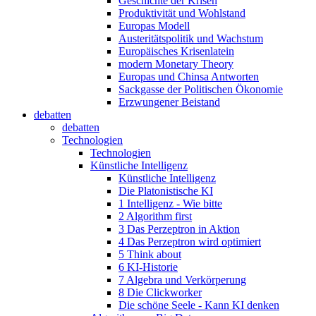
Geschichte der Krisen
Produktivität und Wohlstand
Europas Modell
Austeritätspolitik und Wachstum
Europäisches Krisenlatein
modern Monetary Theory
Europas und Chinsa Antworten
Sackgasse der Politischen Ökonomie
Erzwungener Beistand
debatten
debatten
Technologien
Technologien
Künstliche Intelligenz
Künstliche Intelligenz
Die Platonistische KI
1 Intelligenz - Wie bitte
2 Algorithm first
3 Das Perzeptron in Aktion
4 Das Perzeptron wird optimiert
5 Think about
6 KI-Historie
7 Algebra und Verkörperung
8 Die Clickworker
Die schöne Seele - Kann KI denken