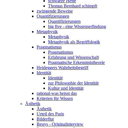
schwarze Hefte
Thomas Bernhard schimpft
zwingende Beweise
Quantifizierungen
Quantifizierungen
big five - eine Wissenserfindung
Metaphysik
Metaphysik
Metaphysik als Begriffslogik
Pragmatismus
Pragmatismus
Erfahrung und Wissenschaft
Pragmatische Erkenntnistheorie
Heideggers Wahrheitsbegriff
Identität
Identität
zur Philosophie der Identität
Kultur und Identität
rational-was heisst das
Kriterien für Wissen
Ästhetik
Ästhetik
Urteil des Paris
Bilderflut
Beuys - Originalinterview