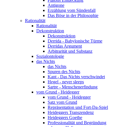
Platons Entdeckung
Antigone
Erzählung vom Sündenfall
Das Böse in der Philosophie
Rationalität
Rationalität
Dekonstruktion
Dekonstruktion
Derrida - Babylonische Türme
Derridas Argument
Arbitrarität und Substanz
Sozialontologie
das Nichts
das Nichts
Spuren des Nichts
Kant - Das Nichts verschwindet
Hegel - never sleeps
Sartre - Menschenerfindung
vom Grund - Heidegger
vom Grund - Heidegger
Satz vom Grund
Repräsentation und Fort-Da-Spiel
Heideggers Transzendenz
Heideggers Goethe
Professionalität und Begründung