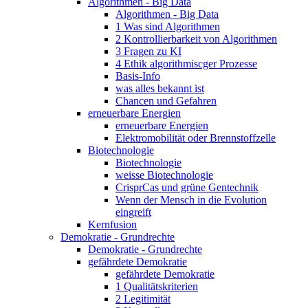
Algorithmen - Big Data
Algorithmen - Big Data
1 Was sind Algorithmen
2 Kontrollierbarkeit von Algorithmen
3 Fragen zu KI
4 Ethik algorithmiscger Prozesse
Basis-Info
was alles bekannt ist
Chancen und Gefahren
erneuerbare Energien
erneuerbare Energien
Elektromobilität oder Brennstoffzelle
Biotechnologie
Biotechnologie
weisse Biotechnologie
CrisprCas und grüne Gentechnik
Wenn der Mensch in die Evolution
eingreift
Kernfusion
Demokratie - Grundrechte
Demokratie - Grundrechte
gefährdete Demokratie
gefährdete Demokratie
1 Qualitätskriterien
2 Legitimität