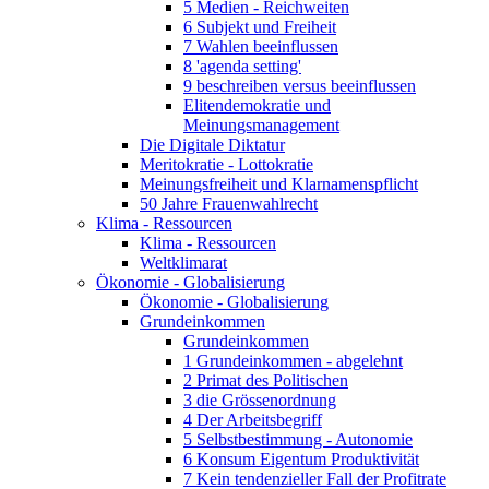
5 Medien - Reichweiten
6 Subjekt und Freiheit
7 Wahlen beeinflussen
8 'agenda setting'
9 beschreiben versus beeinflussen
Elitendemokratie und
Meinungsmanagement
Die Digitale Diktatur
Meritokratie - Lottokratie
Meinungsfreiheit und Klarnamenspflicht
50 Jahre Frauenwahlrecht
Klima - Ressourcen
Klima - Ressourcen
Weltklimarat
Ökonomie - Globalisierung
Ökonomie - Globalisierung
Grundeinkommen
Grundeinkommen
1 Grundeinkommen - abgelehnt
2 Primat des Politischen
3 die Grössenordnung
4 Der Arbeitsbegriff
5 Selbstbestimmung - Autonomie
6 Konsum Eigentum Produktivität
7 Kein tendenzieller Fall der Profitrate