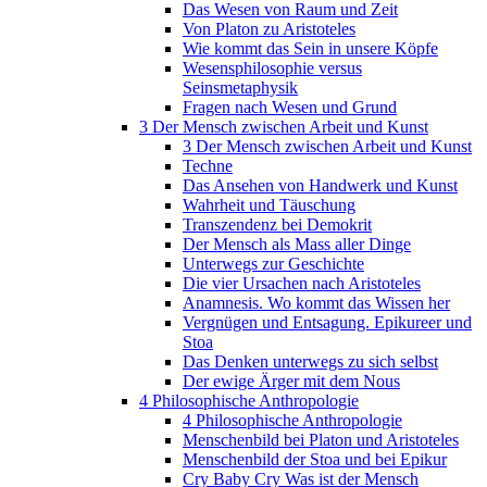
Das Wesen von Raum und Zeit
Von Platon zu Aristoteles
Wie kommt das Sein in unsere Köpfe
Wesensphilosophie versus
Seinsmetaphysik
Fragen nach Wesen und Grund
3 Der Mensch zwischen Arbeit und Kunst
3 Der Mensch zwischen Arbeit und Kunst
Techne
Das Ansehen von Handwerk und Kunst
Wahrheit und Täuschung
Transzendenz bei Demokrit
Der Mensch als Mass aller Dinge
Unterwegs zur Geschichte
Die vier Ursachen nach Aristoteles
Anamnesis. Wo kommt das Wissen her
Vergnügen und Entsagung. Epikureer und
Stoa
Das Denken unterwegs zu sich selbst
Der ewige Ärger mit dem Nous
4 Philosophische Anthropologie
4 Philosophische Anthropologie
Menschenbild bei Platon und Aristoteles
Menschenbild der Stoa und bei Epikur
Cry Baby Cry Was ist der Mensch