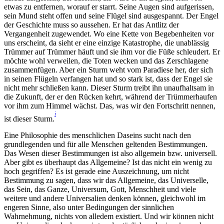
etwas zu entfernen, worauf er starrt. Seine Augen sind aufgerissen,
sein Mund steht offen und seine Flügel sind ausgespannt. Der Engel
der Geschichte muss so aussehen. Er hat das Antlitz der
Vergangenheit zugewendet. Wo eine Kette von Begebenheiten vor
uns erscheint, da sieht er eine einzige Katastrophe, die unablässig
Trümmer auf Trümmer häuft und sie ihm vor die Füße schleudert. Er
möchte wohl verweilen, die Toten wecken und das Zerschlagene
zusammenfügen. Aber ein Sturm weht vom Paradiese her, der sich
in seinen Flügeln verfangen hat und so stark ist, dass der Engel sie
nicht mehr schließen kann. Dieser Sturm treibt ihn unaufhaltsam in
die Zukunft, der er den Rücken kehrt, während der Trümmerhaufen
vor ihm zum Himmel wächst. Das, was wir den Fortschritt nennen,
i
ist dieser Sturm.
Eine Philosophie des menschlichen Daseins sucht nach den
grundlegenden und für alle Menschen geltenden Bestimmungen.
Das Wesen dieser Bestimmungen ist also allgemein bzw. universell.
Aber gibt es überhaupt das Allgemeine? Ist das nicht ein wenig zu
hoch gegriffen? Es ist gerade eine Auszeichnung, um nicht
Bestimmung zu sagen, dass wir das Allgemeine, das Universelle,
das Sein, das Ganze, Universum, Gott, Menschheit und viele
weitere und andere Universalien denken können, gleichwohl im
engeren Sinne, also unter Bedingungen der sinnlichen
Wahrnehmung, nichts von alledem existiert. Und wir können nicht