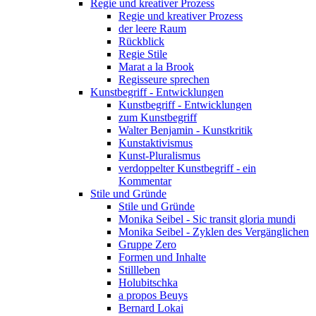
Regie und kreativer Prozess
Regie und kreativer Prozess
der leere Raum
Rückblick
Regie Stile
Marat a la Brook
Regisseure sprechen
Kunstbegriff - Entwicklungen
Kunstbegriff - Entwicklungen
zum Kunstbegriff
Walter Benjamin - Kunstkritik
Kunstaktivismus
Kunst-Pluralismus
verdoppelter Kunstbegriff - ein
Kommentar
Stile und Gründe
Stile und Gründe
Monika Seibel - Sic transit gloria mundi
Monika Seibel - Zyklen des Vergänglichen
Gruppe Zero
Formen und Inhalte
Stillleben
Holubitschka
a propos Beuys
Bernard Lokai