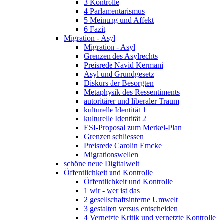
3 Kontrolle
4 Parlamentarismus
5 Meinung und Affekt
6 Fazit
Migration - Asyl
Migration - Asyl
Grenzen des Asylrechts
Preisrede Navid Kermani
Asyl und Grundgesetz
Diskurs der Besorgten
Metaphysik des Ressentiments
autoritärer und liberaler Traum
kulturelle Identität 1
kulturelle Identität 2
ESI-Proposal zum Merkel-Plan
Grenzen schliessen
Preisrede Carolin Emcke
Migrationswellen
schöne neue Digitalwelt
Öffentlichkeit und Kontrolle
Öffentlichkeit und Kontrolle
1 wir - wer ist das
2 gesellschaftsinterne Umwelt
3 gestalten versus entscheiden
4 Vernetzte Kritik und vernetzte Kontrolle