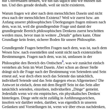
nur Universalien denken, wir tun das täglich und wir müssen das
tun. Und dies gerade deshalb, weil sie nicht existieren.
Warum fragen wir aber nach dem menschlichen Dasein und nicht
etwa nach der menschlichen Existenz? Weil wir zuerst bzw. am
Anfang unserer philosophischen Überlegungen fragen müssen nach
dem, was ist, weil die grundlegendste Frage und damit der
grundlegende Bereich philosophischen Denkens zuerst beschritten
werden muss, bevor man in weitere „Details“ gehen kann. Ohne
Grundlage kein fester, sicherer Boden für unsere Philosophie.
Grundlegende Fragen betreffen Fragen nach dem, was ist, nach dem
Wesen bzw. nach essentiellen und somit nicht nach existenziellen
Bestimmungen. Fragen nach dem, was ist, umfassen in der
ii
Philosophie den Bereich des Ontischen
, was wir zunächst einfach
verstehen als Sein im Wort Dasein. Aber schon an dieser Stelle
drängt sich die Frage nach der Bestimmung von Seiendem und Sein
erneut auf, war doch eben noch das Seiende das tatsächlich,
individuell Seiende und das Sein dagegen etwas Allgemeines? Die
Antwort ist einfach, denn mit dem Begriff Sein ist das Sein aller
tatsächlich seienden, einzelnen, individuellen „Dinge“ gemeint.
Jedenfalls wenn wir ein empirisches, ein physikalisches Denken
hinterlegen. Dinge steht nicht zufällig in Anführungszeichen,
insofern wir darüber reden, darüber, was eigentlich in unseren
Gedanken und Vorstellungen ist, wenn wir über etwas nachdenken,