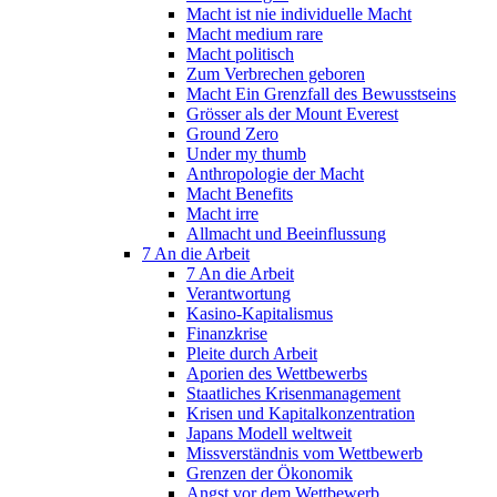
Macht ist nie individuelle Macht
Macht medium rare
Macht politisch
Zum Verbrechen geboren
Macht Ein Grenzfall des Bewusstseins
Grösser als der Mount Everest
Ground Zero
Under my thumb
Anthropologie der Macht
Macht Benefits
Macht irre
Allmacht und Beeinflussung
7 An die Arbeit
7 An die Arbeit
Verantwortung
Kasino-Kapitalismus
Finanzkrise
Pleite durch Arbeit
Aporien des Wettbewerbs
Staatliches Krisenmanagement
Krisen und Kapitalkonzentration
Japans Modell weltweit
Missverständnis vom Wettbewerb
Grenzen der Ökonomik
Angst vor dem Wettbewerb