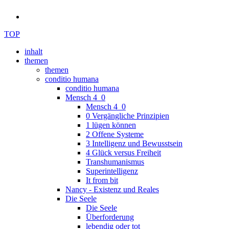
TOP
inhalt
themen
themen
conditio humana
conditio humana
Mensch 4_0
Mensch 4_0
0 Vergängliche Prinzipien
1 lügen können
2 Offene Systeme
3 Intelligenz und Bewusstsein
4 Glück versus Freiheit
Transhumanismus
Superintelligenz
It from bit
Nancy - Existenz und Reales
Die Seele
Die Seele
Überforderung
lebendig oder tot