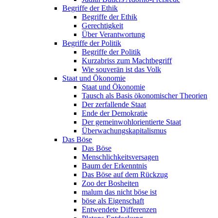
Begriffe der Ethik
Begriffe der Ethik
Gerechtigkeit
Über Verantwortung
Begriffe der Politik
Begriffe der Politik
Kurzabriss zum Machtbegriff
Wie souverän ist das Volk
Staat und Ökonomie
Staat und Ökonomie
Tausch als Basis ökonomischer Theorien
Der zerfallende Staat
Ende der Demokratie
Der gemeinwohlorientierte Staat
Überwachungskapitalismus
Das Böse
Das Böse
Menschlichkeitsversagen
Baum der Erkenntnis
Das Böse auf dem Rückzug
Zoo der Bosheiten
malum das nicht böse ist
böse als Eigenschaft
Entwendete Differenzen