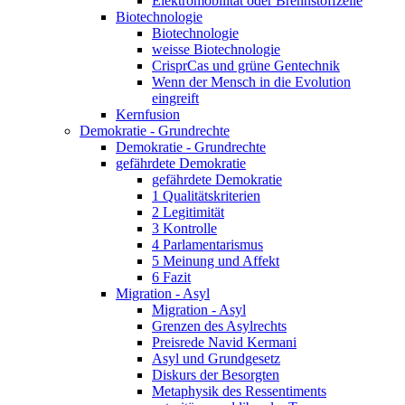
Elektromobilität oder Brennstoffzelle
Biotechnologie
Biotechnologie
weisse Biotechnologie
CrisprCas und grüne Gentechnik
Wenn der Mensch in die Evolution
eingreift
Kernfusion
Demokratie - Grundrechte
Demokratie - Grundrechte
gefährdete Demokratie
gefährdete Demokratie
1 Qualitätskriterien
2 Legitimität
3 Kontrolle
4 Parlamentarismus
5 Meinung und Affekt
6 Fazit
Migration - Asyl
Migration - Asyl
Grenzen des Asylrechts
Preisrede Navid Kermani
Asyl und Grundgesetz
Diskurs der Besorgten
Metaphysik des Ressentiments