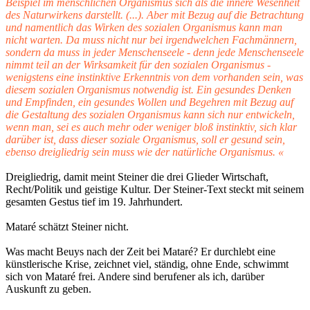
Beispiel im menschlichen Organismus sich als die innere Wesenheit
des Naturwirkens darstellt. (...). Aber mit Bezug auf die Betrachtung
und namentlich das Wirken des sozialen Organismus kann man
nicht warten. Da muss nicht nur bei irgendwelchen Fachmännern,
sondern da muss in jeder Menschenseele - denn jede Menschenseele
nimmt teil an der Wirksamkeit für den sozialen Organismus -
wenigstens eine instinktive Erkenntnis von dem vorhanden sein, was
diesem sozialen Organismus notwendig ist. Ein gesundes Denken
und Empfinden, ein gesundes Wollen und Begehren mit Bezug auf
die Gestaltung des sozialen Organismus kann sich nur entwickeln,
wenn man, sei es auch mehr oder weniger bloß instinktiv, sich klar
darüber ist, dass dieser soziale Organismus, soll er gesund sein,
ebenso dreigliedrig sein muss wie der natürliche Organismus.
«
Dreigliedrig, damit meint Steiner die drei Glieder Wirtschaft,
Recht/Politik und geistige Kultur. Der Steiner-Text steckt mit seinem
gesamten Gestus tief im 19. Jahrhundert.
Mataré schätzt Steiner nicht.
Was macht Beuys nach der Zeit bei Mataré? Er durchlebt eine
künstlerische Krise, zeichnet viel, ständig, ohne Ende, schwimmt
sich von Mataré frei. Andere sind berufener als ich, darüber
Auskunft zu geben.