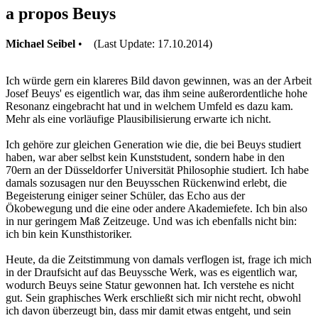
a propos Beuys
Michael Seibel
• (Last Update: 17.10.2014)
Ich würde gern ein klareres Bild davon gewinnen, was an der Arbeit
Josef Beuys' es eigentlich war, das ihm seine außerordentliche hohe
Resonanz eingebracht hat und in welchem Umfeld es dazu kam.
Mehr als eine vorläufige Plausibilisierung erwarte ich nicht.
Ich gehöre zur gleichen Generation wie die, die bei Beuys studiert
haben, war aber selbst kein Kunststudent, sondern habe in den
70ern an der Düsseldorfer Universität Philosophie studiert. Ich habe
damals sozusagen nur den Beuysschen Rückenwind erlebt, die
Begeisterung einiger seiner Schüler, das Echo aus der
Ökobewegung und die eine oder andere Akademiefete. Ich bin also
in nur geringem Maß Zeitzeuge. Und was ich ebenfalls nicht bin:
ich bin kein Kunsthistoriker.
Heute, da die Zeitstimmung von damals verflogen ist, frage ich mich
in der Draufsicht auf das Beuyssche Werk, was es eigentlich war,
wodurch Beuys seine Statur gewonnen hat. Ich verstehe es nicht
gut. Sein graphisches Werk erschließt sich mir nicht recht, obwohl
ich davon überzeugt bin, dass mir damit etwas entgeht, und sein