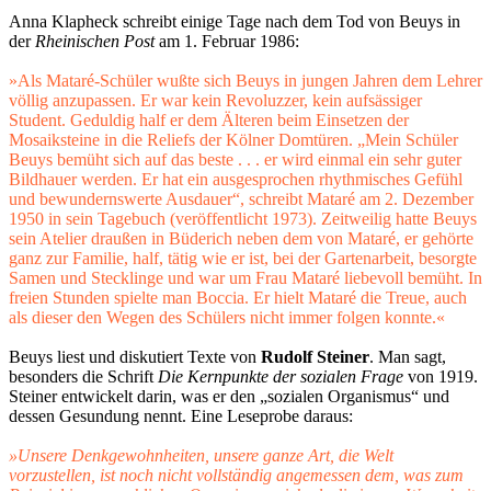
Anna Klapheck schreibt einige Tage nach dem Tod von Beuys in
der
Rheinischen Post
am
1. Februar 1986:
»Als Mataré-Schüler wußte sich Beuys in jungen Jahren dem Lehrer
völlig anzupassen. Er war kein Revoluzzer, kein aufsässiger
Student. Geduldig half er dem Älteren beim Einsetzen der
Mosaiksteine in die Reliefs der Kölner Domtüren. „Mein Schüler
Beuys bemüht sich auf das beste . . . er wird einmal ein sehr guter
Bildhauer werden. Er hat ein ausgesprochen rhythmisches Gefühl
und bewundernswerte Ausdauer“, schreibt Mataré am 2. Dezember
1950 in sein Tagebuch (veröffentlicht 1973). Zeitweilig hatte Beuys
sein Atelier draußen in Büderich neben dem von Mataré, er gehörte
ganz zur Familie, half, tätig wie er ist, bei der Gartenarbeit, besorgte
Samen und Stecklinge und war um Frau Mataré liebevoll bemüht. In
freien Stunden spielte man Boccia. Er hielt Mataré die Treue, auch
als dieser den Wegen des Schülers nicht immer folgen konnte.«
Beuys liest und diskutiert Texte von
Rudolf Steiner
. Man sagt,
besonders die Schrift
Die Kernpunkte der sozialen Frage
von 1919.
Steiner entwickelt darin, was er den „sozialen Organismus“ und
dessen Gesundung nennt. Eine Leseprobe daraus:
»
Unsere Denkgewohnheiten, unsere ganze Art, die Welt
vorzustellen, ist noch nicht vollständig angemessen dem, was zum