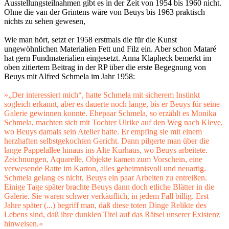
Ausstellungsteilnahmen gibt es in der Zeit von 1954 bis 1960 nicht.
Ohne die van der Grintens wäre von Beuys bis 1963 praktisch
nichts zu sehen gewesen,
Wie man hört, setzt er 1958 erstmals die für die Kunst
ungewöhnlichen Materialien Fett und Filz ein. Aber schon Mataré
hat gern Fundmaterialien eingesetzt. Anna Klapheck bemerkt im
oben zitiertem Beitrag in der RP über die erste Begegnung von
Beuys mit Alfred Schmela im Jahr 1958:
»„Der interessiert mich“, hatte Schmela mit sicherem Instinkt
sogleich erkannt, aber es dauerte noch lange, bis er Beuys für seine
Galerie gewinnen konnte. Ehepaar Schmela, so erzählt es Monika
Schmela, machten sich mit Tochter Ulrike auf den Weg nach Kleve,
wo Beuys damals sein Atelier hatte. Er empfing sie mit einem
herzhaften selbstgekochten Gericht. Dann pilgerte man über die
lange Pappelallee hinaus ins Alte Kurhaus, wo Beuys arbeitete.
Zeichnungen, Aquarelle, Objekte kamen zum Vorschein, eine
verwesende Ratte im Karton, alles geheimnisvoll und neuartig.
Schmela gelang es nicht, Beuys ein paar Arbeiten zu entreißen.
Einige Tage später brachte Beuys dann doch etliche Blätter in die
Galerie. Sie waren schwer verkäuflich, in jedem Fall billig. Erst
Jahre später (...) begriff man, daß diese toten Dinge Relikte des
Lebens sind, daß ihre dunklen Titel auf das Rätsel unserer Existenz
hinweisen.«