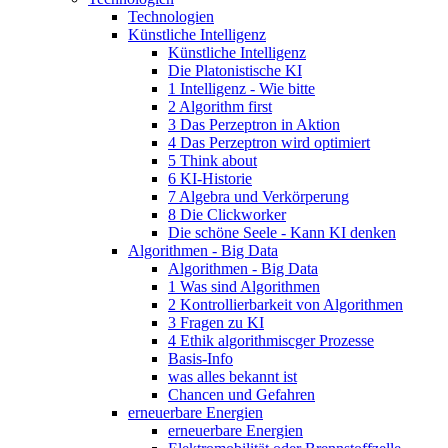
Technologien
Künstliche Intelligenz
Künstliche Intelligenz
Die Platonistische KI
1 Intelligenz - Wie bitte
2 Algorithm first
3 Das Perzeptron in Aktion
4 Das Perzeptron wird optimiert
5 Think about
6 KI-Historie
7 Algebra und Verkörperung
8 Die Clickworker
Die schöne Seele - Kann KI denken
Algorithmen - Big Data
Algorithmen - Big Data
1 Was sind Algorithmen
2 Kontrollierbarkeit von Algorithmen
3 Fragen zu KI
4 Ethik algorithmiscger Prozesse
Basis-Info
was alles bekannt ist
Chancen und Gefahren
erneuerbare Energien
erneuerbare Energien