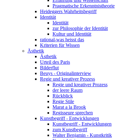
Erfahrung und Wissenschaft
Pragmatische Erkenntnistheorie
Heideggers Wahrheitsbegriff
Identität
Identität
zur Philosophie der Identität
Kultur und Identität
rational-was heisst das
Kriterien für Wissen
Ästhetik
Ästhetik
Urteil des Paris
Bilderflut
Beuys - Originalinterview
Regie und kreativer Prozess
Regie und kreativer Prozess
der leere Raum
Rückblick
Regie Stile
Marat a la Brook
Regisseure sprechen
Kunstbegriff - Entwicklungen
Kunstbegriff - Entwicklungen
zum Kunstbegriff
Walter Benjamin - Kunstkritik