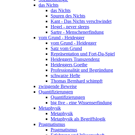
das Nichts
das Nichts
Spuren des Nichts
Kant - Das Nichts verschwindet
Hegel - never sleeps
Sartre - Menschenerfindung
vom Grund - Heidegger
vom Grund - Heidegger
Satz vom Grund
Repräsentation und Fort-Da-Spiel
Heideggers Transzendenz
Heideggers Goethe
Professionalität und Begründung
schwarze Hefte
Thomas Bernhard schimpft
zwingende Beweise
Quantifizierungen
Quantifizierungen
big five - eine Wissenserfindung
Metaphysik
Metaphysik
Metaphysik als Begriffslogik
Pragmatismus
Pragmatismus