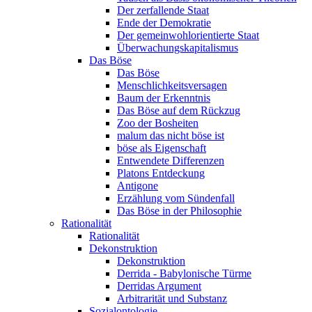
Der zerfallende Staat
Ende der Demokratie
Der gemeinwohlorientierte Staat
Überwachungskapitalismus
Das Böse
Das Böse
Menschlichkeitsversagen
Baum der Erkenntnis
Das Böse auf dem Rückzug
Zoo der Bosheiten
malum das nicht böse ist
böse als Eigenschaft
Entwendete Differenzen
Platons Entdeckung
Antigone
Erzählung vom Sündenfall
Das Böse in der Philosophie
Rationalität
Rationalität
Dekonstruktion
Dekonstruktion
Derrida - Babylonische Türme
Derridas Argument
Arbitrarität und Substanz
Sozialontologie