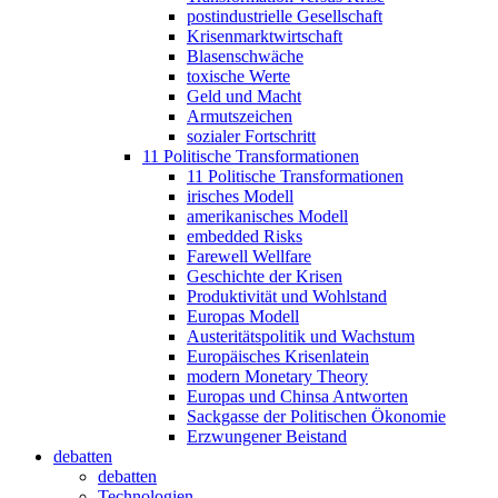
postindustrielle Gesellschaft
Krisenmarktwirtschaft
Blasenschwäche
toxische Werte
Geld und Macht
Armutszeichen
sozialer Fortschritt
11 Politische Transformationen
11 Politische Transformationen
irisches Modell
amerikanisches Modell
embedded Risks
Farewell Wellfare
Geschichte der Krisen
Produktivität und Wohlstand
Europas Modell
Austeritätspolitik und Wachstum
Europäisches Krisenlatein
modern Monetary Theory
Europas und Chinsa Antworten
Sackgasse der Politischen Ökonomie
Erzwungener Beistand
debatten
debatten
Technologien