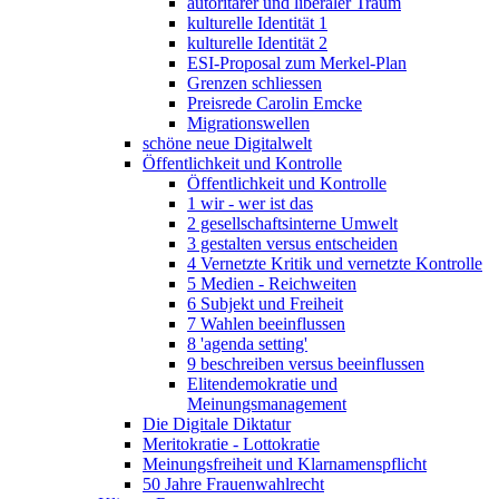
autoritärer und liberaler Traum
kulturelle Identität 1
kulturelle Identität 2
ESI-Proposal zum Merkel-Plan
Grenzen schliessen
Preisrede Carolin Emcke
Migrationswellen
schöne neue Digitalwelt
Öffentlichkeit und Kontrolle
Öffentlichkeit und Kontrolle
1 wir - wer ist das
2 gesellschaftsinterne Umwelt
3 gestalten versus entscheiden
4 Vernetzte Kritik und vernetzte Kontrolle
5 Medien - Reichweiten
6 Subjekt und Freiheit
7 Wahlen beeinflussen
8 'agenda setting'
9 beschreiben versus beeinflussen
Elitendemokratie und
Meinungsmanagement
Die Digitale Diktatur
Meritokratie - Lottokratie
Meinungsfreiheit und Klarnamenspflicht
50 Jahre Frauenwahlrecht