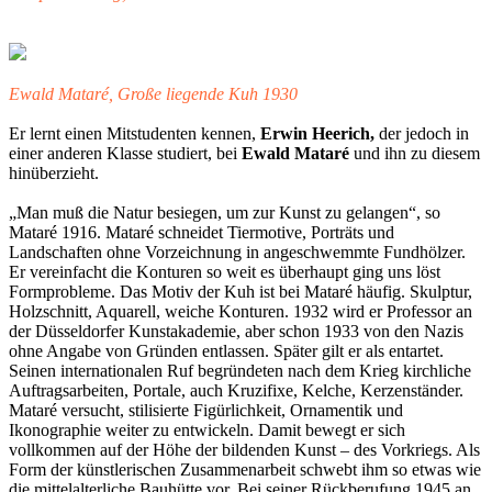
Ewald Mataré, Große liegende Kuh 1930
Er lernt einen Mitstudenten kennen,
Erwin Heerich,
der jedoch in
einer anderen Klasse studiert, bei
Ewald Mataré
und ihn zu diesem
hinüberzieht.
„Man muß die Natur besiegen, um zur Kunst zu gelangen“, so
Mataré 1916. Mataré schneidet Tiermotive, Porträts und
Landschaften ohne Vorzeichnung in angeschwemmte Fundhölzer.
Er vereinfacht die Konturen so weit es überhaupt ging uns löst
Formprobleme. Das Motiv der Kuh ist bei Mataré häufig. Skulptur,
Holzschnitt, Aquarell, weiche Konturen. 1932 wird er Professor an
der Düsseldorfer Kunstakademie, aber schon 1933 von den Nazis
ohne Angabe von Gründen entlassen. Später gilt er als entartet.
Seinen internationalen Ruf begründeten nach dem Krieg kirchliche
Auftragsarbeiten, Portale, auch Kruzifixe, Kelche, Kerzenständer.
Mataré versucht, stilisierte Figürlichkeit, Ornamentik und
Ikonographie weiter zu entwickeln. Damit bewegt er sich
vollkommen auf der Höhe der bildenden Kunst – des Vorkriegs. Als
Form der künstlerischen Zusammenarbeit schwebt ihm so etwas wie
die mittelalterliche Bauhütte vor. Bei seiner Rückberufung 1945 an