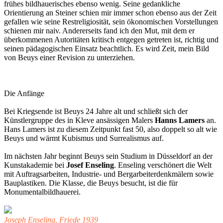
frühes bildhauerisches ebenso wenig. Seine gedankliche
Orientierung an Steiner schien mir immer schon ebenso aus der Zeit
gefallen wie seine Restreligiosität, sein ökonomischen Vorstellungen
schienen mir naiv. Andererseits fand ich den Mut, mit dem er
überkommenen Autoritäten kritisch entgegen getreten ist, richtig und
seinen pädagogischen Einsatz beachtlich. Es wird Zeit, mein Bild
von Beuys einer Revision zu unterziehen.
Die Anfänge
Bei Kriegsende ist Beuys 24 Jahre alt und schließt sich der
Künstlergruppe des in Kleve ansässigen Malers
Hanns Lamers
an.
Hans Lamers ist zu diesem Zeitpunkt fast 50, also doppelt so alt wie
Beuys und wärmt Kubismus und Surrealismus auf.
Im nächsten Jahr beginnt Beuys sein Studium in Düsseldorf an der
Kunstakademie bei
Josef Enseling
. Enseling verschönert die Welt
mit Auftragsarbeiten, Industrie- und Bergarbeiterdenkmälern sowie
Bauplastiken. Die Klasse, die Beuys besucht, ist die für
Monumentalbildhauerei.
Joseph Enseling, Friede 1939