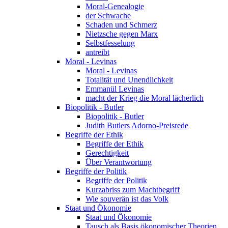
Moral-Genealogie
der Schwache
Schaden und Schmerz
Nietzsche gegen Marx
Selbstfesselung
antreibt
Moral - Levinas
Moral - Levinas
Totalität und Unendlichkeit
Emmanül Levinas
macht der Krieg die Moral lächerlich
Biopolitik - Butler
Biopolitik - Butler
Judith Butlers Adorno-Preisrede
Begriffe der Ethik
Begriffe der Ethik
Gerechtigkeit
Über Verantwortung
Begriffe der Politik
Begriffe der Politik
Kurzabriss zum Machtbegriff
Wie souverän ist das Volk
Staat und Ökonomie
Staat und Ökonomie
Tausch als Basis ökonomischer Theorien