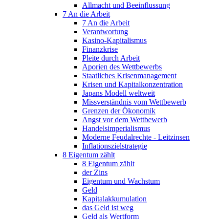
Allmacht und Beeinflussung
7 An die Arbeit
7 An die Arbeit
Verantwortung
Kasino-Kapitalismus
Finanzkrise
Pleite durch Arbeit
Aporien des Wettbewerbs
Staatliches Krisenmanagement
Krisen und Kapitalkonzentration
Japans Modell weltweit
Missverständnis vom Wettbewerb
Grenzen der Ökonomik
Angst vor dem Wettbewerb
Handelsimperialismus
Moderne Feudalrechte - Leitzinsen
Inflationszielstrategie
8 Eigentum zählt
8 Eigentum zählt
der Zins
Eigentum und Wachstum
Geld
Kapitalakkumulation
das Geld ist weg
Geld als Wertform