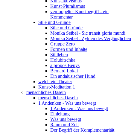
Kunstaktivismus
Kunst-Pluralismus
verdoppelter Kunstbegriff - ein
Kommentar
Stile und Gründe
Stile und Gründe
Monika Seibel - Sic transit gloria mundi
Monika Seibel - Zyklen des Vergänglichen
Gruppe Zero
Formen und Inhalte
Stillleben
Holubitschka
a propos Beuys
Bernard Lokai
Ein andalusischer Hund
welch ein Theater
Kunst-Meditation 1
menschliches Dasein
menschliches Dasein
1 Andenken - Was uns bewegt
1 Andenken - Was uns bewegt
Einleitung
Was uns bewegt
Raum und Zeit
Der Begriff der Komplementarität