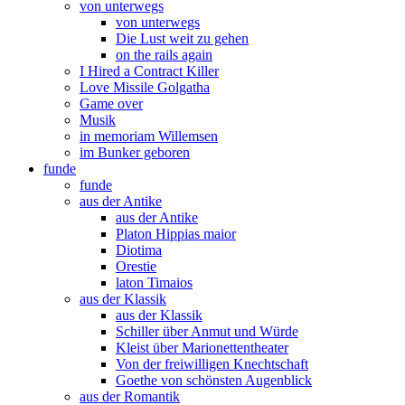
von unterwegs
von unterwegs
Die Lust weit zu gehen
on the rails again
I Hired a Contract Killer
Love Missile Golgatha
Game over
Musik
in memoriam Willemsen
im Bunker geboren
funde
funde
aus der Antike
aus der Antike
Platon Hippias maior
Diotima
Orestie
laton Timaios
aus der Klassik
aus der Klassik
Schiller über Anmut und Würde
Kleist über Marionettentheater
Von der freiwilligen Knechtschaft
Goethe von schönsten Augenblick
aus der Romantik