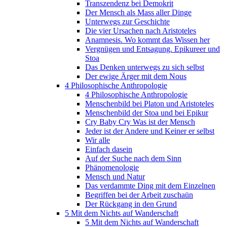
Transzendenz bei Demokrit
Der Mensch als Mass aller Dinge
Unterwegs zur Geschichte
Die vier Ursachen nach Aristoteles
Anamnesis. Wo kommt das Wissen her
Vergnügen und Entsagung. Epikureer und
Stoa
Das Denken unterwegs zu sich selbst
Der ewige Ärger mit dem Nous
4 Philosophische Anthropologie
4 Philosophische Anthropologie
Menschenbild bei Platon und Aristoteles
Menschenbild der Stoa und bei Epikur
Cry Baby Cry Was ist der Mensch
Jeder ist der Andere und Keiner er selbst
Wir alle
Einfach dasein
Auf der Suche nach dem Sinn
Phänomenologie
Mensch und Natur
Das verdammte Ding mit dem Einzelnen
Begriffen bei der Arbeit zuschaün
Der Rückgang in den Grund
5 Mit dem Nichts auf Wanderschaft
5 Mit dem Nichts auf Wanderschaft