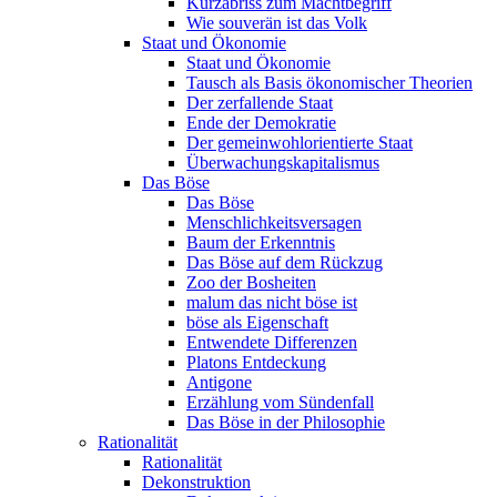
Kurzabriss zum Machtbegriff
Wie souverän ist das Volk
Staat und Ökonomie
Staat und Ökonomie
Tausch als Basis ökonomischer Theorien
Der zerfallende Staat
Ende der Demokratie
Der gemeinwohlorientierte Staat
Überwachungskapitalismus
Das Böse
Das Böse
Menschlichkeitsversagen
Baum der Erkenntnis
Das Böse auf dem Rückzug
Zoo der Bosheiten
malum das nicht böse ist
böse als Eigenschaft
Entwendete Differenzen
Platons Entdeckung
Antigone
Erzählung vom Sündenfall
Das Böse in der Philosophie
Rationalität
Rationalität
Dekonstruktion