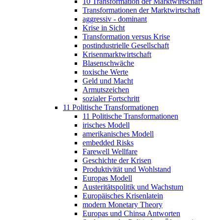
10 Transformation der Marktwirtschaft
Transformationen der Marktwirtschaft
aggressiv - dominant
Krise in Sicht
Transformation versus Krise
postindustrielle Gesellschaft
Krisenmarktwirtschaft
Blasenschwäche
toxische Werte
Geld und Macht
Armutszeichen
sozialer Fortschritt
11 Politische Transformationen
11 Politische Transformationen
irisches Modell
amerikanisches Modell
embedded Risks
Farewell Wellfare
Geschichte der Krisen
Produktivität und Wohlstand
Europas Modell
Austeritätspolitik und Wachstum
Europäisches Krisenlatein
modern Monetary Theory
Europas und Chinsa Antworten