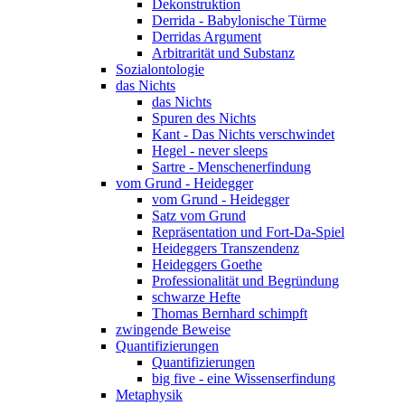
Dekonstruktion
Derrida - Babylonische Türme
Derridas Argument
Arbitrarität und Substanz
Sozialontologie
das Nichts
das Nichts
Spuren des Nichts
Kant - Das Nichts verschwindet
Hegel - never sleeps
Sartre - Menschenerfindung
vom Grund - Heidegger
vom Grund - Heidegger
Satz vom Grund
Repräsentation und Fort-Da-Spiel
Heideggers Transzendenz
Heideggers Goethe
Professionalität und Begründung
schwarze Hefte
Thomas Bernhard schimpft
zwingende Beweise
Quantifizierungen
Quantifizierungen
big five - eine Wissenserfindung
Metaphysik