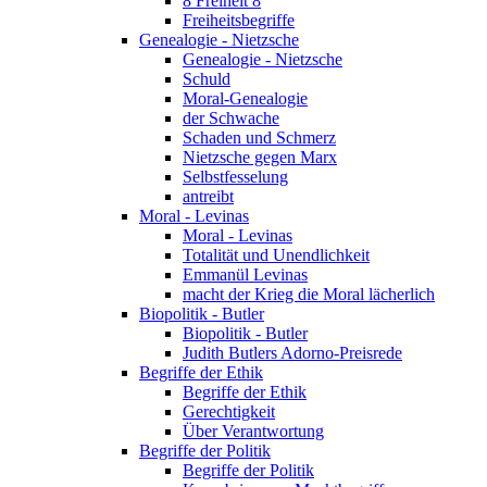
8 Freiheit 8
Freiheitsbegriffe
Genealogie - Nietzsche
Genealogie - Nietzsche
Schuld
Moral-Genealogie
der Schwache
Schaden und Schmerz
Nietzsche gegen Marx
Selbstfesselung
antreibt
Moral - Levinas
Moral - Levinas
Totalität und Unendlichkeit
Emmanül Levinas
macht der Krieg die Moral lächerlich
Biopolitik - Butler
Biopolitik - Butler
Judith Butlers Adorno-Preisrede
Begriffe der Ethik
Begriffe der Ethik
Gerechtigkeit
Über Verantwortung
Begriffe der Politik
Begriffe der Politik