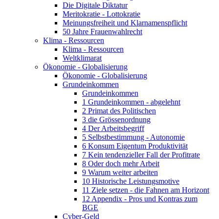
Die Digitale Diktatur
Meritokratie - Lottokratie
Meinungsfreiheit und Klarnamenspflicht
50 Jahre Frauenwahlrecht
Klima - Ressourcen
Klima - Ressourcen
Weltklimarat
Ökonomie - Globalisierung
Ökonomie - Globalisierung
Grundeinkommen
Grundeinkommen
1 Grundeinkommen - abgelehnt
2 Primat des Politischen
3 die Grössenordnung
4 Der Arbeitsbegriff
5 Selbstbestimmung - Autonomie
6 Konsum Eigentum Produktivität
7 Kein tendenzieller Fall der Profitrate
8 Oder doch mehr Arbeit
9 Warum weiter arbeiten
10 Historische Leistungsmotive
11 Ziele setzen - die Fahnen am Horizont
12 Appendix - Pros und Kontras zum
BGE
Cyber-Geld