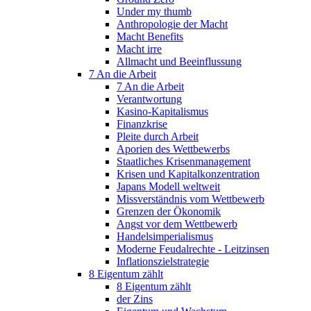
Under my thumb
Anthropologie der Macht
Macht Benefits
Macht irre
Allmacht und Beeinflussung
7 An die Arbeit
7 An die Arbeit
Verantwortung
Kasino-Kapitalismus
Finanzkrise
Pleite durch Arbeit
Aporien des Wettbewerbs
Staatliches Krisenmanagement
Krisen und Kapitalkonzentration
Japans Modell weltweit
Missverständnis vom Wettbewerb
Grenzen der Ökonomik
Angst vor dem Wettbewerb
Handelsimperialismus
Moderne Feudalrechte - Leitzinsen
Inflationszielstrategie
8 Eigentum zählt
8 Eigentum zählt
der Zins