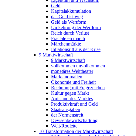
Eigentum und Wachstum
Geld
Kapitalakkumulation
das Geld ist weg
Geld als Wertform
Umkehrung der Wertform
Reich durch Verlust
Fractale en march
Märchenmärkte
Inflationsritt aus der Krise
9 Marktwirtschaft
9 Marktwirtschaft
vollkommen unvollkommen
monetäres Welttheater
Marktanomalien
Ökonomie und Freiheit
Rechnung mit Fragezeichen
Kultur gegen Markt
Aufstand des Marktes
Produktivkraft und Geld
Staatsausgaben
der Normenstreit
Devisenbewirtschaftung
Welt-Roulette
10 Transformation der Marktwirtschaft