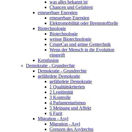
was alles bekannt ist
Chancen und Gefahren
erneuerbare Energien
erneuerbare Energien
Elektromobilität oder Brennstoffzelle
Biotechnologie
Biotechnologie
weisse Biotechnologie
CrisprCas und grüne Gentechnik
Wenn der Mensch in die Evolution
eingreift
Kernfusion
Demokratie - Grundrechte
Demokratie - Grundrechte
gefährdete Demokratie
gefährdete Demokratie
1 Qualitätskriterien
2 Legitimität
3 Kontrolle
4 Parlamentarismus
5 Meinung und Affekt
6 Fazit
Migration - Asyl
Migration - Asyl
Grenzen des Asylrechts