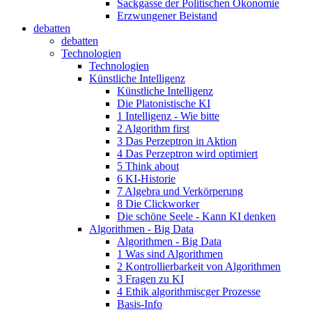
Sackgasse der Politischen Ökonomie
Erzwungener Beistand
debatten
debatten
Technologien
Technologien
Künstliche Intelligenz
Künstliche Intelligenz
Die Platonistische KI
1 Intelligenz - Wie bitte
2 Algorithm first
3 Das Perzeptron in Aktion
4 Das Perzeptron wird optimiert
5 Think about
6 KI-Historie
7 Algebra und Verkörperung
8 Die Clickworker
Die schöne Seele - Kann KI denken
Algorithmen - Big Data
Algorithmen - Big Data
1 Was sind Algorithmen
2 Kontrollierbarkeit von Algorithmen
3 Fragen zu KI
4 Ethik algorithmiscger Prozesse
Basis-Info