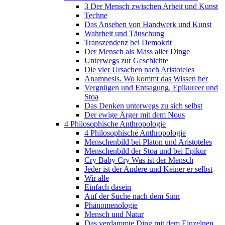
3 Der Mensch zwischen Arbeit und Kunst
Techne
Das Ansehen von Handwerk und Kunst
Wahrheit und Täuschung
Transzendenz bei Demokrit
Der Mensch als Mass aller Dinge
Unterwegs zur Geschichte
Die vier Ursachen nach Aristoteles
Anamnesis. Wo kommt das Wissen her
Vergnügen und Entsagung. Epikureer und
Stoa
Das Denken unterwegs zu sich selbst
Der ewige Ärger mit dem Nous
4 Philosophische Anthropologie
4 Philosophische Anthropologie
Menschenbild bei Platon und Aristoteles
Menschenbild der Stoa und bei Epikur
Cry Baby Cry Was ist der Mensch
Jeder ist der Andere und Keiner er selbst
Wir alle
Einfach dasein
Auf der Suche nach dem Sinn
Phänomenologie
Mensch und Natur
Das verdammte Ding mit dem Einzelnen