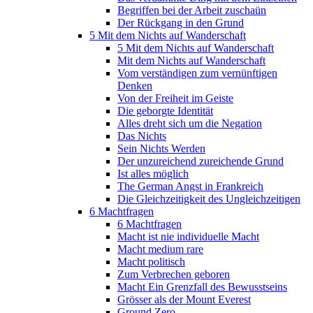
Begriffen bei der Arbeit zuschaün
Der Rückgang in den Grund
5 Mit dem Nichts auf Wanderschaft
5 Mit dem Nichts auf Wanderschaft
Mit dem Nichts auf Wanderschaft
Vom verständigen zum vernünftigen
Denken
Von der Freiheit im Geiste
Die geborgte Identität
Alles dreht sich um die Negation
Das Nichts
Sein Nichts Werden
Der unzureichend zureichende Grund
Ist alles möglich
The German Angst in Frankreich
Die Gleichzeitigkeit des Ungleichzeitigen
6 Machtfragen
6 Machtfragen
Macht ist nie individuelle Macht
Macht medium rare
Macht politisch
Zum Verbrechen geboren
Macht Ein Grenzfall des Bewusstseins
Grösser als der Mount Everest
Ground Zero