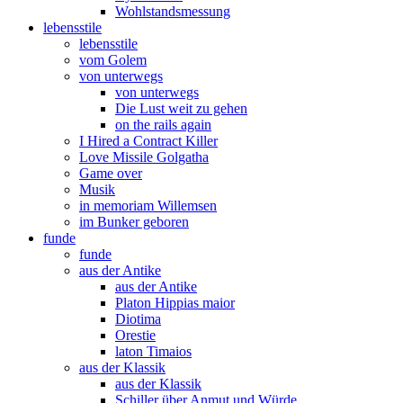
Wohlstandsmessung
lebensstile
lebensstile
vom Golem
von unterwegs
von unterwegs
Die Lust weit zu gehen
on the rails again
I Hired a Contract Killer
Love Missile Golgatha
Game over
Musik
in memoriam Willemsen
im Bunker geboren
funde
funde
aus der Antike
aus der Antike
Platon Hippias maior
Diotima
Orestie
laton Timaios
aus der Klassik
aus der Klassik
Schiller über Anmut und Würde