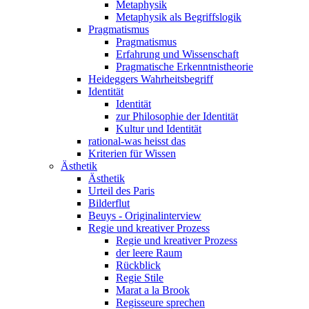
Metaphysik
Metaphysik als Begriffslogik
Pragmatismus
Pragmatismus
Erfahrung und Wissenschaft
Pragmatische Erkenntnistheorie
Heideggers Wahrheitsbegriff
Identität
Identität
zur Philosophie der Identität
Kultur und Identität
rational-was heisst das
Kriterien für Wissen
Ästhetik
Ästhetik
Urteil des Paris
Bilderflut
Beuys - Originalinterview
Regie und kreativer Prozess
Regie und kreativer Prozess
der leere Raum
Rückblick
Regie Stile
Marat a la Brook
Regisseure sprechen