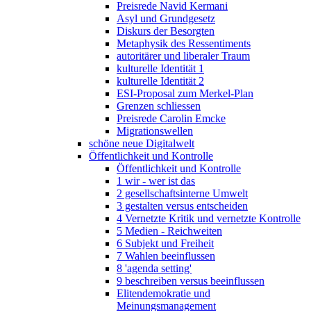
Preisrede Navid Kermani
Asyl und Grundgesetz
Diskurs der Besorgten
Metaphysik des Ressentiments
autoritärer und liberaler Traum
kulturelle Identität 1
kulturelle Identität 2
ESI-Proposal zum Merkel-Plan
Grenzen schliessen
Preisrede Carolin Emcke
Migrationswellen
schöne neue Digitalwelt
Öffentlichkeit und Kontrolle
Öffentlichkeit und Kontrolle
1 wir - wer ist das
2 gesellschaftsinterne Umwelt
3 gestalten versus entscheiden
4 Vernetzte Kritik und vernetzte Kontrolle
5 Medien - Reichweiten
6 Subjekt und Freiheit
7 Wahlen beeinflussen
8 'agenda setting'
9 beschreiben versus beeinflussen
Elitendemokratie und
Meinungsmanagement