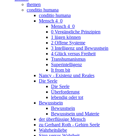
themen
conditio humana
conditio humana
Mensch 4_0
Mensch 4_0
0 Vergängliche Prinzipien
1 lügen können
2 Offene Systeme
3 Intelligenz und Bewusstsein
4 Glück versus Freiheit
Transhumanismus
Superintelligenz
It from bit
Nancy - Existenz und Reales
Die Seele
Die Seele
Überforderung
lebendig oder tot
Bewusstsein
Bewusstsein
Bewusstsein und Materie
der überflüssige Mensch
zu Gerhard Roth - Gehirn Seele
Wahrheitsliebe
Sinn versus Wahrheit