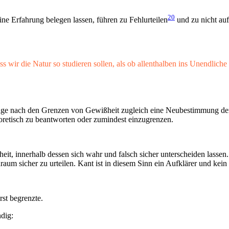
20
ine Erfahrung belegen lassen, führen zu Fehlurteilen
und zu nicht au
ass wir die Natur so studieren sollen, als ob allenthalben ins Unendlic
Frage nach den Grenzen von Gewißheit zugleich eine Neubestimmung der
retisch zu beantworten oder zumindest einzugrenzen.
eit, innerhalb dessen sich wahr und falsch sicher unterscheiden lasse
raum sicher zu urteilen. Kant ist in diesem Sinn ein Aufklärer und kei
st begrenzte.
ndig: