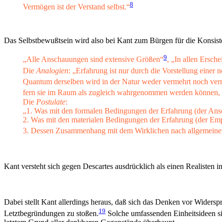
8
Vermögen ist der Verstand selbst.“
Das Selbstbewußtsein wird also bei Kant zum Bürgen für die Konsist
9
„Alle Anschauungen sind extensive Größen“
, „In allen Ersch
Die
Analogien
: „Erfahrung ist nur durch die Vorstellung ein
Quantum derselben wird in der Natur weder vermehrt noch ver
fern sie im Raum als zugleich wahrgenommen werden können, 
Die
Postulate
:
„1. Was mit den formalen Bedingungen der Erfahrung (der Ans
2. Was mit den materialen Bedingungen der Erfahrung (der Emp
3. Dessen Zusammenhang mit dem Wirklichen nach allgemeinen B
Kant versteht sich gegen Descartes ausdrücklich als einen Realisten i
Dabei stellt Kant allerdings heraus, daß sich das Denken vor Widersprü
19
Letztbegründungen zu stoßen.
Solche umfassenden Einheitsideen si