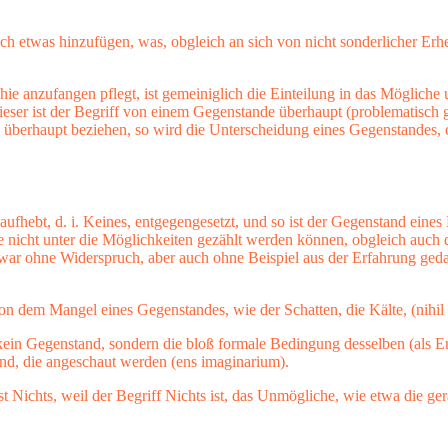
ch etwas hinzufügen, was, obgleich an sich von nicht sonderlicher Erhe
e anzufangen pflegt, ist gemeiniglich die Einteilung in das Mögliche u
ieser ist der Begriff von einem Gegenstande überhaupt (problematisch
de überhaupt beziehen, so wird die Unterscheidung eines Gegenstandes,
 aufhebt, d. i. Keines, entgegengesetzt, und so ist der Gegenstand ein
ie nicht unter die Möglichkeiten gezählt werden können, obgleich auch
war ohne Widerspruch, aber auch ohne Beispiel aus der Erfahrung geda
 von dem Mangel eines Gegenstandes, wie der Schatten, die Kälte, (nihil
kein Gegenstand, sondern die bloß formale Bedingung desselben (als Er
ind, die angeschaut werden (ens imaginarium).
ist Nichts, weil der Begriff Nichts ist, das Unmögliche, wie etwa die ge