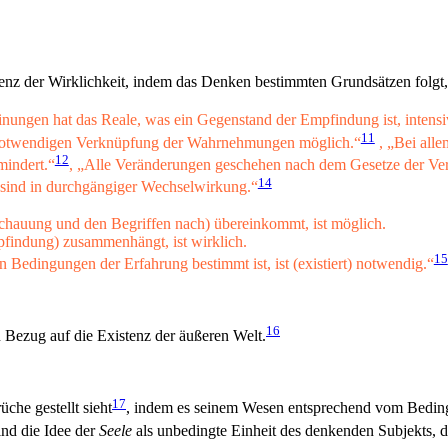
enz der Wirklichkeit, indem das Denken bestimmten Grundsätzen folgt,
einungen hat das Reale, was ein Gegenstand der Empfindung ist, intensi
11
er notwendigen Verknüpfung der Wahrnehmungen möglich.“
, „Bei alle
12
mindert.“
, „Alle Veränderungen geschehen nach dem Gesetze der Ve
14
sind in durchgängiger Wechselwirkung.“
chauung und den Begriffen nach) übereinkommt, ist möglich.
findung) zusammenhängt, ist wirklich.
15
edingungen der Erfahrung bestimmt ist, ist (existiert) notwendig.“
16
n Bezug auf die Existenz der äußeren Welt.
17
che gestellt sieht
, indem es seinem Wesen entsprechend vom Beding
nd die Idee der
Seele
als unbedingte Einheit des denkenden Subjekts, 