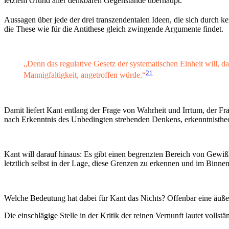
letztem Grund aller denkbaren Gegenstände überhaupt.
Aussagen über jede der drei transzendentalen Ideen, die sich durch ke
die These wie für die Antithese gleich zwingende Argumente findet.
„Denn das regulative Gesetz der systematischen Einheit will, d
21
Mannigfaltigkeit, angetroffen würde.“
Damit liefert Kant entlang der Frage von Wahrheit und Irrtum, der 
nach Erkenntnis des Unbedingten strebenden Denkens, erkenntnistheo
Kant will darauf hinaus: Es gibt einen begrenzten Bereich von Gewißh
letztlich selbst in der Lage, diese Grenzen zu erkennen und im Binnen
Welche Bedeutung hat dabei für Kant das Nichts? Offenbar eine äußer
Die einschlägige Stelle in der Kritik der reinen Vernunft lautet vollstä