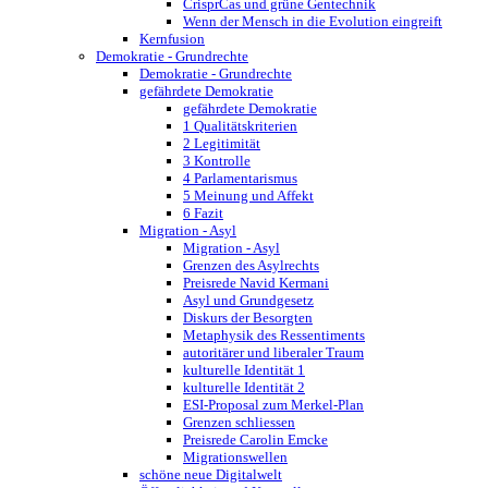
CrisprCas und grüne Gentechnik
Wenn der Mensch in die Evolution eingreift
Kernfusion
Demokratie - Grundrechte
Demokratie - Grundrechte
gefährdete Demokratie
gefährdete Demokratie
1 Qualitätskriterien
2 Legitimität
3 Kontrolle
4 Parlamentarismus
5 Meinung und Affekt
6 Fazit
Migration - Asyl
Migration - Asyl
Grenzen des Asylrechts
Preisrede Navid Kermani
Asyl und Grundgesetz
Diskurs der Besorgten
Metaphysik des Ressentiments
autoritärer und liberaler Traum
kulturelle Identität 1
kulturelle Identität 2
ESI-Proposal zum Merkel-Plan
Grenzen schliessen
Preisrede Carolin Emcke
Migrationswellen
schöne neue Digitalwelt