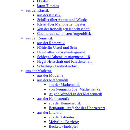
Orestie
laton Timaios
aus der Klassik
aus der Klassik
Schiller über Anmut und Würde
Kleist über Marionettentheater
Von der freiwilligen Knechtschaft
Goethe von schönsten Augenblick
aus der Romantik
aus der Romantik
Hölderlin Urteil und Sein
Hegel ältestes Systemfragment
Schlegel Athenäumsfragment 116
Hegel Herrschaft und Knechtschaft
Schelling - Freiheitsschrift
aus der Moderne
aus der Moderne
aus der Mathematik
aus der Mathematik
von Neumann über Mathematiker
Atiyah Wandel in der Mathematik
aus der Hermeneutik
aus der Hermeneutik
Benjamin - Aufgabe des Übersetzers
aus der Literatur
aus der Literatur
Melville - Bartleby
Beckett - Endspiel