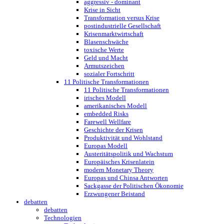
aggressiv - dominant
Krise in Sicht
Transformation versus Krise
postindustrielle Gesellschaft
Krisenmarktwirtschaft
Blasenschwäche
toxische Werte
Geld und Macht
Armutszeichen
sozialer Fortschritt
11 Politische Transformationen
11 Politische Transformationen
irisches Modell
amerikanisches Modell
embedded Risks
Farewell Wellfare
Geschichte der Krisen
Produktivität und Wohlstand
Europas Modell
Austeritätspolitik und Wachstum
Europäisches Krisenlatein
modern Monetary Theory
Europas und Chinsa Antworten
Sackgasse der Politischen Ökonomie
Erzwungener Beistand
debatten
debatten
Technologien