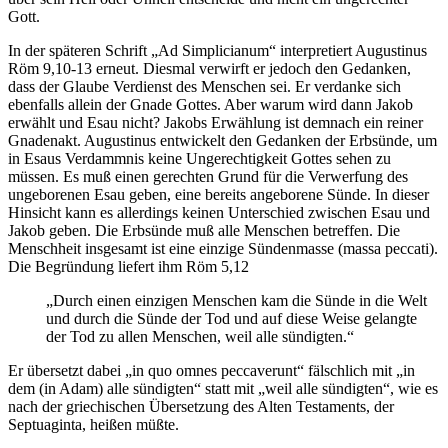
Gott.
In der späteren Schrift „Ad Simplicianum“ interpretiert Augustinus
Röm 9,10-13 erneut. Diesmal verwirft er jedoch den Gedanken,
dass der Glaube Verdienst des Menschen sei. Er verdanke sich
ebenfalls allein der Gnade Gottes. Aber warum wird dann Jakob
erwählt und Esau nicht? Jakobs Erwählung ist demnach ein reiner
Gnadenakt. Augustinus entwickelt den Gedanken der Erbsünde, um
in Esaus Verdammnis keine Ungerechtigkeit Gottes sehen zu
müssen. Es muß einen gerechten Grund für die Verwerfung des
ungeborenen Esau geben, eine bereits angeborene Sünde. In dieser
Hinsicht kann es allerdings keinen Unterschied zwischen Esau und
Jakob geben. Die Erbsünde muß alle Menschen betreffen. Die
Menschheit insgesamt ist eine einzige Sündenmasse (massa peccati).
Die Begründung liefert ihm Röm 5,12
„Durch einen einzigen Menschen kam die Sünde in die Welt
und durch die Sünde der Tod und auf diese Weise gelangte
der Tod zu allen Menschen, weil alle sündigten.“
Er übersetzt dabei „in quo omnes peccaverunt“ fälschlich mit „in
dem (in Adam) alle sündigten“ statt mit „weil alle sündigten“, wie es
nach der griechischen Übersetzung des Alten Testaments, der
Septuaginta, heißen müßte.