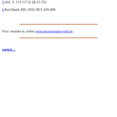
5
ebd., S. 115-117 (I, §§ 21-25)
6
Karl Barth, KD, 1950, III/3, §50.408
Foto: monika m. seibel
www.photographie-web.de
zurück ...