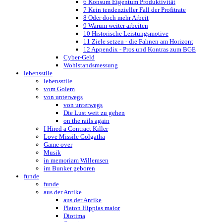
6 Konsum Eigentum Produktivität
7 Kein tendenzieller Fall der Profitrate
8 Oder doch mehr Arbeit
9 Warum weiter arbeiten
10 Historische Leistungsmotive
11 Ziele setzen - die Fahnen am Horizont
12 Appendix - Pros und Kontras zum BGE
Cyber-Geld
Wohlstandsmessung
lebensstile
lebensstile
vom Golem
von unterwegs
von unterwegs
Die Lust weit zu gehen
on the rails again
I Hired a Contract Killer
Love Missile Golgatha
Game over
Musik
in memoriam Willemsen
im Bunker geboren
funde
funde
aus der Antike
aus der Antike
Platon Hippias maior
Diotima