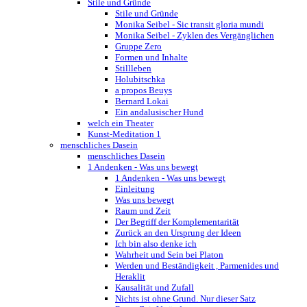
Stile und Gründe
Stile und Gründe
Monika Seibel - Sic transit gloria mundi
Monika Seibel - Zyklen des Vergänglichen
Gruppe Zero
Formen und Inhalte
Stillleben
Holubitschka
a propos Beuys
Bernard Lokai
Ein andalusischer Hund
welch ein Theater
Kunst-Meditation 1
menschliches Dasein
menschliches Dasein
1 Andenken - Was uns bewegt
1 Andenken - Was uns bewegt
Einleitung
Was uns bewegt
Raum und Zeit
Der Begriff der Komplementarität
Zurück an den Ursprung der Ideen
Ich bin also denke ich
Wahrheit und Sein bei Platon
Werden und Beständigkeit , Parmenides und
Heraklit
Kausalität und Zufall
Nichts ist ohne Grund. Nur dieser Satz