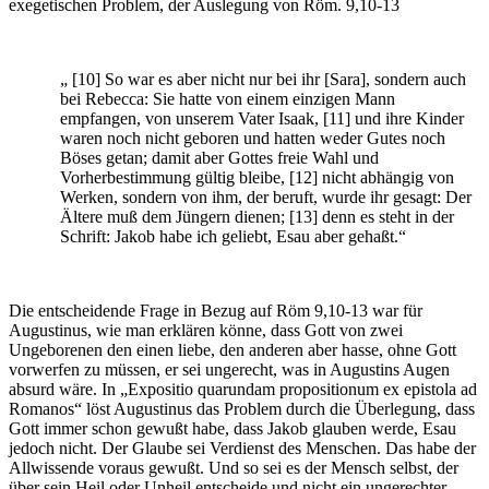
exegetischen Problem, der Auslegung von Röm. 9,10-13
„ [10] So war es aber nicht nur bei ihr [Sara], sondern auch
bei Rebecca: Sie hatte von einem einzigen Mann
empfangen, von unserem Vater Isaak, [11] und ihre Kinder
waren noch nicht geboren und hatten weder Gutes noch
Böses getan; damit aber Gottes freie Wahl und
Vorherbestimmung gültig bleibe, [12] nicht abhängig von
Werken, sondern von ihm, der beruft, wurde ihr gesagt: Der
Ältere muß dem Jüngern dienen; [13] denn es steht in der
Schrift: Jakob habe ich geliebt, Esau aber gehaßt.“
Die entscheidende Frage in Bezug auf Röm 9,10-13 war für
Augustinus, wie man erklären könne, dass Gott von zwei
Ungeborenen den einen liebe, den anderen aber hasse, ohne Gott
vorwerfen zu müssen, er sei ungerecht, was in Augustins Augen
absurd wäre. In „Expositio quarundam propositionum ex epistola ad
Romanos“ löst Augustinus das Problem durch die Überlegung, dass
Gott immer schon gewußt habe, dass Jakob glauben werde, Esau
jedoch nicht. Der Glaube sei Verdienst des Menschen. Das habe der
Allwissende voraus gewußt. Und so sei es der Mensch selbst, der
über sein Heil oder Unheil entscheide und nicht ein ungerechter