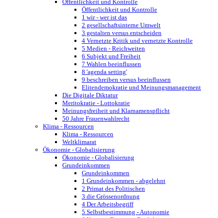
Öffentlichkeit und Kontrolle
Öffentlichkeit und Kontrolle
1 wir - wer ist das
2 gesellschaftsinterne Umwelt
3 gestalten versus entscheiden
4 Vernetzte Kritik und vernetzte Kontrolle
5 Medien - Reichweiten
6 Subjekt und Freiheit
7 Wahlen beeinflussen
8 'agenda setting'
9 beschreiben versus beeinflussen
Elitendemokratie und Meinungsmanagement
Die Digitale Diktatur
Meritokratie - Lottokratie
Meinungsfreiheit und Klarnamenspflicht
50 Jahre Frauenwahlrecht
Klima - Ressourcen
Klima - Ressourcen
Weltklimarat
Ökonomie - Globalisierung
Ökonomie - Globalisierung
Grundeinkommen
Grundeinkommen
1 Grundeinkommen - abgelehnt
2 Primat des Politischen
3 die Grössenordnung
4 Der Arbeitsbegriff
5 Selbstbestimmung - Autonomie