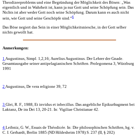
Theodizeeproblems und eine Begründung der Möglichkeit des Bösen: „Was
eigentlich und in Wahrheit ist, kann ja nur Gott und seine Schöpfung sein. Das
Nichts ist aber weder Gott noch seine Schöpfung. Darum kann es auch nicht
6
sein, wie Gott und seine Geschöpfe sind.“
Das Böse negiert das Sein in einer Möglichkeitsniesche, in der Gott selber
nichts gewollt hat.
Anmerkungen:
1
Augustinus, Simpl. 1,2,16; Aurelius Augustinus. Der Lehrer der Gnade.
Gesamtausgabe seiner antipelagianischen Schriften. Prolegomena 3, Würzburg
1991
2
Augustinus, De vera religione 39, 72
3
Glei, R. F., 1988, Et invidus et inbecillus. Das angebliche Epikurfragment bei
Laktanz, De ira Dei 13, 20-21. In: Vigiliae Christianae 42.
4
Leibniz, G. W., Essais de Théodicée. In: Die philosophischen Schriften, hg. v.
C. I. Gerhardt, Berlin 1885 (ND Hildesheim 1978) S. 237 (II, § 202)