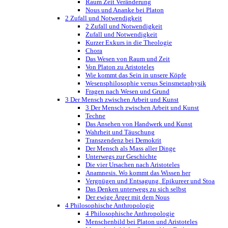
Raum Zeit Veränderung
Nous und Ananke bei Platon
2 Zufall und Notwendigkeit
2 Zufall und Notwendigkeit
Zufall und Notwendigkeit
Kurzer Exkurs in die Theologie
Chora
Das Wesen von Raum und Zeit
Von Platon zu Aristoteles
Wie kommt das Sein in unsere Köpfe
Wesensphilosophie versus Seinsmetaphysik
Fragen nach Wesen und Grund
3 Der Mensch zwischen Arbeit und Kunst
3 Der Mensch zwischen Arbeit und Kunst
Techne
Das Ansehen von Handwerk und Kunst
Wahrheit und Täuschung
Transzendenz bei Demokrit
Der Mensch als Mass aller Dinge
Unterwegs zur Geschichte
Die vier Ursachen nach Aristoteles
Anamnesis. Wo kommt das Wissen her
Vergnügen und Entsagung. Epikureer und Stoa
Das Denken unterwegs zu sich selbst
Der ewige Ärger mit dem Nous
4 Philosophische Anthropologie
4 Philosophische Anthropologie
Menschenbild bei Platon und Aristoteles