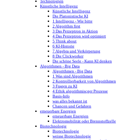
Technologien
Künstliche Intelligenz
Künstliche Intelligenz
Die Platonistische KI
1 Intelligenz - Wie bitte
2 Algorithm first
3 Das Perzeptron in Aktion
4 Das Perzeptron wird optimiert
5 Think about
6 KI-Historie
7 Algebra und Verkörperung
8 Die Clickworker
Die schöne Seele - Kann KI denken
Algorithmen - Big Data
Algorithmen - Big Data
1 Was sind Algorithmen
2 Kontrollierbarkeit von Algorithmen
3 Fragen zu KI
4 Ethik algorithmiscger Prozesse
Basis-Info
was alles bekannt ist
Chancen und Gefahren
erneuerbare Energien
erneuerbare Energien
Elektromobilität oder Brennstoffzelle
Biotechnologie
Biotechnologie
weisse Biotechnologie