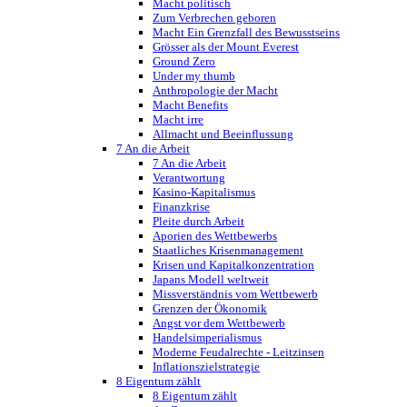
Macht politisch
Zum Verbrechen geboren
Macht Ein Grenzfall des Bewusstseins
Grösser als der Mount Everest
Ground Zero
Under my thumb
Anthropologie der Macht
Macht Benefits
Macht irre
Allmacht und Beeinflussung
7 An die Arbeit
7 An die Arbeit
Verantwortung
Kasino-Kapitalismus
Finanzkrise
Pleite durch Arbeit
Aporien des Wettbewerbs
Staatliches Krisenmanagement
Krisen und Kapitalkonzentration
Japans Modell weltweit
Missverständnis vom Wettbewerb
Grenzen der Ökonomik
Angst vor dem Wettbewerb
Handelsimperialismus
Moderne Feudalrechte - Leitzinsen
Inflationszielstrategie
8 Eigentum zählt
8 Eigentum zählt