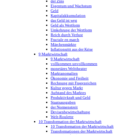
der Zins
Eigentum und Wachstum
Geld
Kapitalakkumulation
das Geld ist weg
Geld als Wertform
Umkehrung der Wertform
Reich durch Verlust
Fractale en march
Märchenmärkte
Inflationsritt aus der Krise
9 Marktwirtschaft
9 Marktwirtschaft
vollkommen unvollkommen
monetäres Welttheater
Marktanomalien
Ökonomie und Freiheit
Rechnung mit Fragezeichen
Kultur gegen Markt
Aufstand des Marktes
Produktivkraft und Geld
Staatsausgaben
der Normenstreit
Devisenbewirtschaftung
Welt-Roulette
10 Transformation der Marktwirtschaft
10 Transformation der Marktwirtschaft
Transformationen der Marktwirtschaft