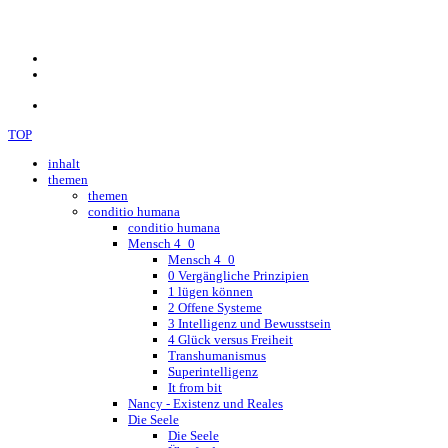
TOP
inhalt
themen
themen
conditio humana
conditio humana
Mensch 4_0
Mensch 4_0
0 Vergängliche Prinzipien
1 lügen können
2 Offene Systeme
3 Intelligenz und Bewusstsein
4 Glück versus Freiheit
Transhumanismus
Superintelligenz
It from bit
Nancy - Existenz und Reales
Die Seele
Die Seele