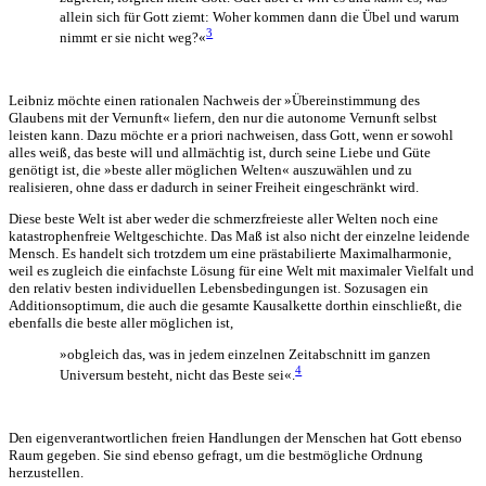
allein sich für Gott ziemt: Woher kommen dann die Übel und warum
3
nimmt er sie nicht weg?«
Leibniz möchte einen rationalen Nachweis der »Übereinstimmung des
Glaubens mit der Vernunft« liefern, den nur die autonome Vernunft selbst
leisten kann. Dazu möchte er a priori nachweisen, dass Gott, wenn er sowohl
alles weiß, das beste will und allmächtig ist, durch seine Liebe und Güte
genötigt ist, die »beste aller möglichen Welten« auszuwählen und zu
realisieren, ohne dass er dadurch in seiner Freiheit eingeschränkt wird.
Diese beste Welt ist aber weder die schmerzfreieste aller Welten noch eine
katastrophenfreie Weltgeschichte. Das Maß ist also nicht der einzelne leidende
Mensch. Es handelt sich trotzdem um eine prästabilierte Maximalharmonie,
weil es zugleich die einfachste Lösung für eine Welt mit maximaler Vielfalt und
den relativ besten individuellen Lebensbedingungen ist. Sozusagen ein
Additionsoptimum, die auch die gesamte Kausalkette dorthin einschließt, die
ebenfalls die beste aller möglichen ist,
»obgleich das, was in jedem einzelnen Zeitabschnitt im ganzen
4
Universum besteht, nicht das Beste sei«.
Den eigenverantwortlichen freien Handlungen der Menschen hat Gott ebenso
Raum gegeben. Sie sind ebenso gefragt, um die bestmögliche Ordnung
herzustellen.