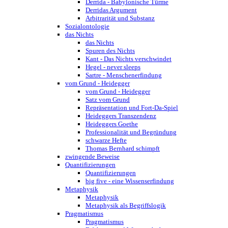
Derrida - Babylonische Türme
Derridas Argument
Arbitrarität und Substanz
Sozialontologie
das Nichts
das Nichts
Spuren des Nichts
Kant - Das Nichts verschwindet
Hegel - never sleeps
Sartre - Menschenerfindung
vom Grund - Heidegger
vom Grund - Heidegger
Satz vom Grund
Repräsentation und Fort-Da-Spiel
Heideggers Transzendenz
Heideggers Goethe
Professionalität und Begründung
schwarze Hefte
Thomas Bernhard schimpft
zwingende Beweise
Quantifizierungen
Quantifizierungen
big five - eine Wissenserfindung
Metaphysik
Metaphysik
Metaphysik als Begriffslogik
Pragmatismus
Pragmatismus