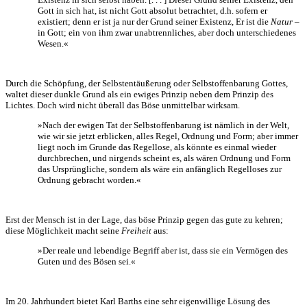
Gott in sich hat, ist nicht Gott absolut betrachtet, d.h. sofern er
existiert; denn er ist ja nur der Grund seiner Existenz, Er ist die
Natur
–
in Gott; ein von ihm zwar unabtrennliches, aber doch unterschiedenes
Wesen.«
Durch die Schöpfung, der Selbstentäußerung oder Selbstoffenbarung Gottes,
waltet dieser dunkle Grund als ein ewiges Prinzip neben dem Prinzip des
Lichtes. Doch wird nicht überall das Böse unmittelbar wirksam.
»Nach der ewigen Tat der Selbstoffenbarung ist nämlich in der Welt,
wie wir sie jetzt erblicken, alles Regel, Ordnung und Form; aber immer
liegt noch im Grunde das Regellose, als könnte es einmal wieder
durchbrechen, und nirgends scheint es, als wären Ordnung und Form
das Ursprüngliche, sondern als wäre ein anfänglich Regelloses zur
Ordnung gebracht worden.«
Erst der Mensch ist in der Lage, das böse Prinzip gegen das gute zu kehren;
diese Möglichkeit macht seine
Freiheit
aus:
»Der reale und lebendige Begriff aber ist, dass sie ein Vermögen des
Guten und des Bösen sei.«
Im 20. Jahrhundert bietet Karl Barths eine sehr eigenwillige Lösung des