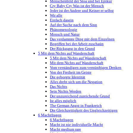
Menschenbild der Stoa und bei Epikur
Cry Baby Cry Was ist der Mensch
Jeder ist der Andere und Keiner er selbst
Wir alle
Einfach dasein
Auf der Suche nach dem Sinn
Phänomenologie
Mensch und Natur
Das verdammte Ding mit dem Einzelnen
Begriffen bei der Arbeit zuschaün
Der Rückgang in den Grund
5 Mit dem Nichts auf Wanderschaft
5 Mit dem Nichts auf Wanderschaft
Mit dem Nichts auf Wanderschaft
Vom verständigen zum vernünftigen Denken
Von der Freiheit im Geiste
Die geborgte Identität
Alles dreht sich um die Negation
Das Nichts
Sein Nichts Werden
Der unzureichend zureichende Grund
Ist alles möglich
The German Angst in Frankreich
Die Gleichzeitigkeit des Ungleichzeitigen
6 Machtfragen
6 Machtfragen
Macht ist nie individuelle Macht
Macht medium rare