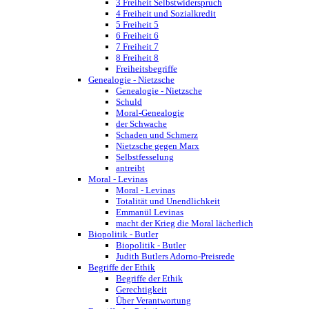
3 Freiheit Selbstwiderspruch
4 Freiheit und Sozialkredit
5 Freiheit 5
6 Freiheit 6
7 Freiheit 7
8 Freiheit 8
Freiheitsbegriffe
Genealogie - Nietzsche
Genealogie - Nietzsche
Schuld
Moral-Genealogie
der Schwache
Schaden und Schmerz
Nietzsche gegen Marx
Selbstfesselung
antreibt
Moral - Levinas
Moral - Levinas
Totalität und Unendlichkeit
Emmanül Levinas
macht der Krieg die Moral lächerlich
Biopolitik - Butler
Biopolitik - Butler
Judith Butlers Adorno-Preisrede
Begriffe der Ethik
Begriffe der Ethik
Gerechtigkeit
Über Verantwortung