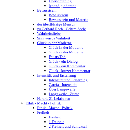
Überforderung
lebendig oder tot
Bewusstsein
Bewusstsein
Bewusstsein und Materie
der überflüssige Mensch
zu Gerhard Roth - Gehirn Seele
Wahrheitsliebe
Sinn versus Wahrheit
Glück in der Moderne
Glück in der Moderne
Glück in der Moderne
Fausts Tod
Glück - ein Dialog
Glück - ein Kommentar
Glück - kurzer Kommentar
Intensität und Erstarrung
Intensität und Erstarrung
Garcia - Intensität
Über Langeweile
Langeweile - Zitate
Hararis 21 Lektionen
Ethik - Macht - Politik
Ethik - Macht - Politik
Freiheit
Freiheit
1 Freiheit
2 Freiheit und Schicksal