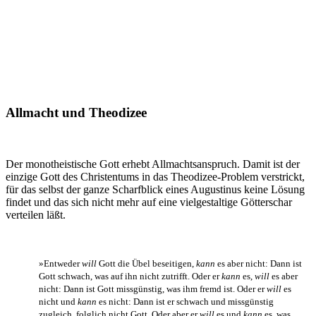
Allmacht und Theodizee
Der monotheistische Gott erhebt Allmachtsanspruch. Damit ist der
einzige Gott des Christentums in das Theodizee-Problem verstrickt,
für das selbst der ganze Scharfblick eines Augustinus keine Lösung
findet und das sich nicht mehr auf eine vielgestaltige Götterschar
verteilen läßt.
»Entweder
will
Gott die Übel beseitigen,
kann
es aber nicht: Dann ist
Gott schwach, was auf ihn nicht zutrifft. Oder er
kann
es,
will
es aber
nicht: Dann ist Gott missgünstig, was ihm fremd ist. Oder er
will
es
nicht und
kann
es nicht: Dann ist er schwach und missgünstig
zugleich, folglich nicht Gott. Oder aber er
will
es und
kann
es, was