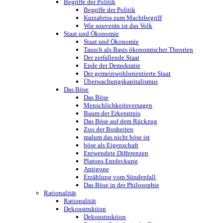
Begriffe der Politik
Begriffe der Politik
Kurzabriss zum Machtbegriff
Wie souverän ist das Volk
Staat und Ökonomie
Staat und Ökonomie
Tausch als Basis ökonomischer Theorien
Der zerfallende Staat
Ende der Demokratie
Der gemeinwohlorientierte Staat
Überwachungskapitalismus
Das Böse
Das Böse
Menschlichkeitsversagen
Baum der Erkenntnis
Das Böse auf dem Rückzug
Zoo der Bosheiten
malum das nicht böse ist
böse als Eigenschaft
Entwendete Differenzen
Platons Entdeckung
Antigone
Erzählung vom Sündenfall
Das Böse in der Philosophie
Rationalität
Rationalität
Dekonstruktion
Dekonstruktion