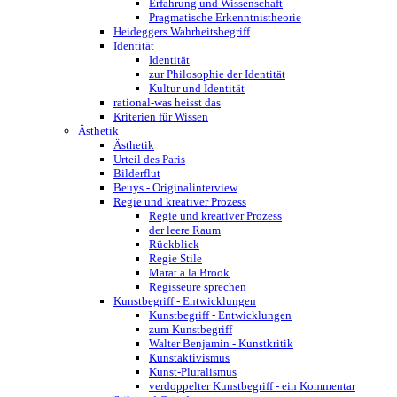
Erfahrung und Wissenschaft
Pragmatische Erkenntnistheorie
Heideggers Wahrheitsbegriff
Identität
Identität
zur Philosophie der Identität
Kultur und Identität
rational-was heisst das
Kriterien für Wissen
Ästhetik
Ästhetik
Urteil des Paris
Bilderflut
Beuys - Originalinterview
Regie und kreativer Prozess
Regie und kreativer Prozess
der leere Raum
Rückblick
Regie Stile
Marat a la Brook
Regisseure sprechen
Kunstbegriff - Entwicklungen
Kunstbegriff - Entwicklungen
zum Kunstbegriff
Walter Benjamin - Kunstkritik
Kunstaktivismus
Kunst-Pluralismus
verdoppelter Kunstbegriff - ein Kommentar