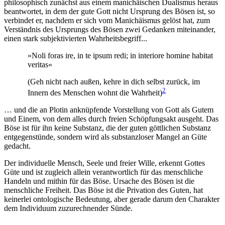
philosophisch zunächst aus einem manichäischen Dualismus heraus
beantwortet, in dem der gute Gott nicht Ursprung des Bösen ist, so
verbindet er, nachdem er sich vom Manichäismus gelöst hat, zum
Verständnis des Ursprungs des Bösen zwei Gedanken miteinander,
einen stark subjektivierten Wahrheitsbegriff...
»Noli foras ire, in te ipsum redi; in interiore homine habitat
veritas«
(Geh nicht nach außen, kehre in dich selbst zurück, im
2
Innern des Menschen wohnt die Wahrheit)
… und die an Plotin anknüpfende Vorstellung von Gott als Gutem
und Einem, von dem alles durch freien Schöpfungsakt ausgeht. Das
Böse ist für ihn keine Substanz, die der guten göttlichen Substanz
entgegenstünde, sondern wird als substanzloser Mangel an Güte
gedacht.
Der individuelle Mensch, Seele und freier Wille, erkennt Gottes
Güte und ist zugleich allein verantwortlich für das menschliche
Handeln und mithin für das Böse. Ursache des Bösen ist die
menschliche Freiheit. Das Böse ist die Privation des Guten, hat
keinerlei ontologische Bedeutung, aber gerade darum den Charakter
dem Individuum zuzurechnender Sünde.