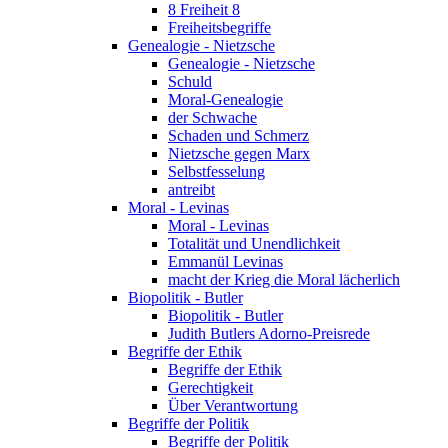
8 Freiheit 8
Freiheitsbegriffe
Genealogie - Nietzsche
Genealogie - Nietzsche
Schuld
Moral-Genealogie
der Schwache
Schaden und Schmerz
Nietzsche gegen Marx
Selbstfesselung
antreibt
Moral - Levinas
Moral - Levinas
Totalität und Unendlichkeit
Emmanül Levinas
macht der Krieg die Moral lächerlich
Biopolitik - Butler
Biopolitik - Butler
Judith Butlers Adorno-Preisrede
Begriffe der Ethik
Begriffe der Ethik
Gerechtigkeit
Über Verantwortung
Begriffe der Politik
Begriffe der Politik