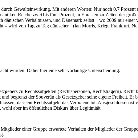
n durch Gewalteinwirkung. Mit anderen Worten: Nur noch 0,7 Prozent
er antiken Reiche zwei bis fünf Prozent, in Eurasien zu Zeiten der gro
lich dänischen Verhältnissen, und Dänemark selbst – wo 2009 nur eine
cht – wird von Tag zu Tag dänischer.“ (Ian Morris, Krieg, Frankfurt, 
racht wurden. Daher hier eine sehr vorläufige Unterscheidung:
tzgebers zu Rechtssubjekten (Rechtspersonen, Rechtsträgern). Recht be
und begrenzt der Souverän als Gesetzgeber seine eigene Freiheit. Er beg
lossen, dass ein Rechtssubjekt das Verbotene tut. Ausgeschlossen ist vi
 wohl aber im öffentlichen Diskurs über Legitimität.
Mitglieder einer Gruppe erwartete Verhalten der Mitglieder der Gruppe
g.