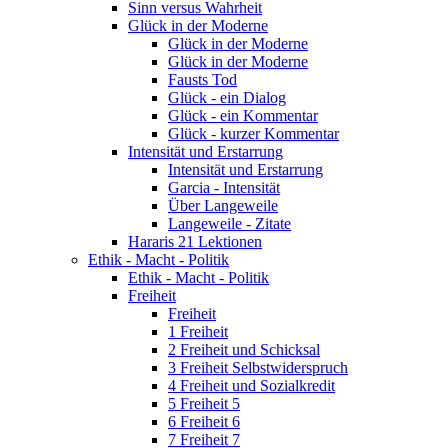
Sinn versus Wahrheit
Glück in der Moderne
Glück in der Moderne
Glück in der Moderne
Fausts Tod
Glück - ein Dialog
Glück - ein Kommentar
Glück - kurzer Kommentar
Intensität und Erstarrung
Intensität und Erstarrung
Garcia - Intensität
Über Langeweile
Langeweile - Zitate
Hararis 21 Lektionen
Ethik - Macht - Politik
Ethik - Macht - Politik
Freiheit
Freiheit
1 Freiheit
2 Freiheit und Schicksal
3 Freiheit Selbstwiderspruch
4 Freiheit und Sozialkredit
5 Freiheit 5
6 Freiheit 6
7 Freiheit 7