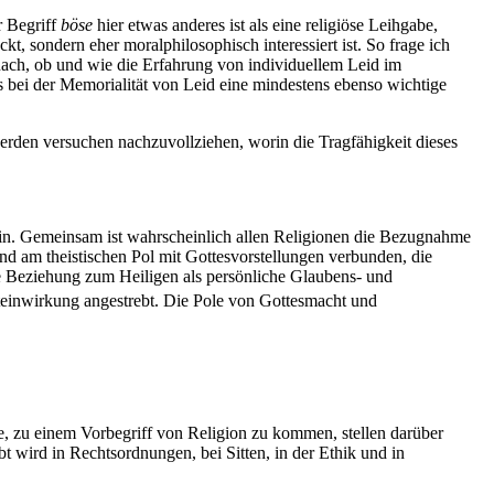
r Begriff
böse
hier etwas anderes ist als eine religiöse Leihgabe,
kt, sondern eher moralphilosophisch interessiert ist. So frage ich
ach, ob und wie die Erfahrung von individuellem Leid im
gs bei der Memorialität von Leid eine mindestens ebenso wichtige
erden versuchen nachzuvollziehen, worin die Tragfähigkeit dieses
sein. Gemeinsam ist wahrscheinlich allen Religionen die Bezugnahme
nd am theistischen Pol mit Gottesvorstellungen verbunden, die
 die Beziehung zum Heiligen als persönliche Glaubens- und
teinwirkung angestrebt. Die Pole von Gottesmacht und
, zu einem Vorbegriff von Religion zu kommen, stellen darüber
 wird in Rechtsordnungen, bei Sitten, in der Ethik und in