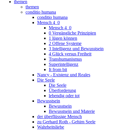
themen
themen
conditio humana
conditio humana
Mensch 4_0
Mensch 4_0
0 Vergängliche Prinzipien
1 lügen können
2 Offene Systeme
3 Intelligenz und Bewusstsein
4 Glück versus Freiheit
Transhumanismus
Superintelligenz
It from bit
Nancy - Existenz und Reales
Die Seele
Die Seele
Überforderung
lebendig oder tot
Bewusstsein
Bewusstsein
Bewusstsein und Materie
der überflüssige Mensch
zu Gerhard Roth - Gehirn Seele
Wahrheitsliebe