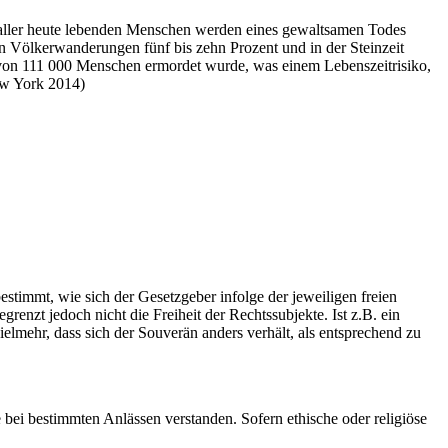
 aller heute lebenden Menschen werden eines gewaltsamen Todes
ßen Völkerwanderungen fünf bis zehn Prozent und in der Steinzeit
r von 111 000 Menschen ermordet wurde, was einem Lebenszeitrisiko,
New York 2014)
stimmt, wie sich der Gesetzgeber infolge der jeweiligen freien
renzt jedoch nicht die Freiheit der Rechtssubjekte. Ist z.B. ein
elmehr, dass sich der Souverän anders verhält, als entsprechend zu
 bei bestimmten Anlässen verstanden. Sofern ethische oder religiöse