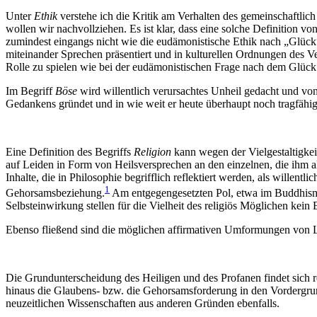
Unter
Ethik
verstehe ich die Kritik am Verhalten des gemeinschaftlic
wollen wir nachvollziehen. Es ist klar, dass eine solche Definition vo
zumindest eingangs nicht wie die eudämonistische Ethik nach „Glüc
miteinander Sprechen präsentiert und in kulturellen Ordnungen des Ve
Rolle zu spielen wie bei der eudämonistischen Frage nach dem Glück
Im Begriff
Böse
wird willentlich verursachtes Unheil gedacht und vo
Gedankens gründet und in wie weit er heute überhaupt noch tragfähig 
Eine Definition des Begriffs
Religion
kann wegen der Vielgestaltigkei
auf Leiden in Form von Heilsversprechen an den einzelnen, die ihm a
Inhalte, die in Philosophie begrifflich reflektiert werden, als wille
1
Gehorsamsbeziehung.
Am entgegengesetzten Pol, etwa im Buddhismus
Selbsteinwirkung stellen für die Vielheit des religiös Möglichen kei
Ebenso fließend sind die möglichen affirmativen Umformungen von 
Die Grundunterscheidung des Heiligen und des Profanen findet sich 
hinaus die Glaubens- bzw. die Gehorsamsforderung in den Vordergrund
neuzeitlichen Wissenschaften aus anderen Gründen ebenfalls.