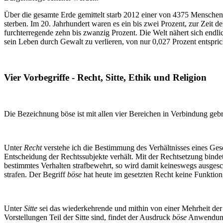
Über die gesamte Erde gemittelt starb 2012 einer von 4375 Mensche
sterben. Im 20. Jahrhundert waren es ein bis zwei Prozent, zur Zeit d
furchterregende zehn bis zwanzig Prozent. Die Welt nähert sich end
sein Leben durch Gewalt zu verlieren, von nur 0,027 Prozent entspri
Vier Vorbegriffe - Recht, Sitte, Ethik und Religion
Die Bezeichnung böse ist mit allen vier Bereichen in Verbindung geb
Unter
Recht
verstehe ich die Bestimmung des Verhältnisses eines Gese
Entscheidung der Rechtssubjekte verhält. Mit der Rechtsetzung bindet 
bestimmtes Verhalten strafbewehrt, so wird damit keineswegs ausgesch
strafen. Der Begriff
böse
hat heute im gesetzten Recht keine Funktion,
Unter
Sitte
sei das wiederkehrende und mithin von einer Mehrheit der 
Vorstellungen Teil der Sitte sind, findet der Ausdruck
böse
Anwendun