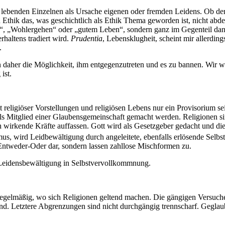
h lebenden Einzelnen als Ursache eigenen oder fremden Leidens. Ob de
n Ethik das, was geschichtlich als Ethik Thema geworden ist, nicht abdec
k“, „Wohlergehen“ oder „gutem Leben“, sondern ganz im Gegenteil dan
rhaltens tradiert wird.
Prudentia
, Lebensklugheit, scheint mir allerdin
.
n daher die Möglichkeit, ihm entgegenzutreten und es zu bannen. Wir w
ist.
t religiöser Vorstellungen und religiösen Lebens nur ein Provisorium 
ls Mitglied einer Glaubensgemeinschaft gemacht werden. Religionen si
ntlich wirkende Kräfte auffassen. Gott wird als Gesetzgeber gedacht und
, wird Leidbewältigung durch angeleitete, ebenfalls erlösende Selbs
n Entweder-Oder dar, sondern lassen zahllose Mischformen zu.
Leidensbewältigung in Selbstvervollkommnung.
regelmäßig, wo sich Religionen geltend machen. Die gängigen Versuche
. Letztere Abgrenzungen sind nicht durchgängig trennscharf. Geglaubt