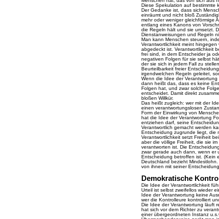
Menschen hat, das von sich aus n
Diese Spekulation auf bestimmte k
Der Gedanke ist, dass sich Mensc
einräumt und nicht bloß Zuständigk
mehr oder weniger gleichförmige Au
entlang eines Kanons von Vorschri
die Regeln hält und sie umsetzt. D
Dienstanweisungen und Regeln ni
Man kann Menschen steuern, indem
Verantwortlichkeit meint hingegen
abgedeckt ist. Verantwortlichkeit
frei sind, in dem Entscheider ja o
negativen Folgen für sie selbst hät
der sie sich in jedem Fall zu stell
Beurteilbarkeit freier Entscheidung
irgendwelchen Regeln geleitet, son
Wenn die Idee der Verantwortung d
dann heißt das, dass es keine Ent
Folgen hat, und zwar solche Folgen
entscheidet. Damit direkt zusamme
bloßen Willkür.
Das heißt zugleich: wer mit der I
einen verantwortungslosen Zustand 
Form der Einwirkung von Menschen
hat die Idee der Verantwortung Fo
entziehen darf, seine Entscheidung
Verantwortlich gemacht werden ka
Entscheidung zugrunde liegt, die 
Verantwortlichkeit setzt Freiheit b
aber die völlige Freiheit, die sie 
verantworten ist. Die Entscheidun
zwar gerade auch dann, wenn er u
Entscheidung betroffen ist. (Kein 
Deutschland bezieht Mindestlohn. 
von ihnen mit seiner Entscheidung 
Demokratische Kontro
Die Idee der Verantwortlichkeit fü
Urteil ist selbst zweifellos wieder 
Idee der Verantwortung keine Ausna
wer die Kontrolleure kontrolliert un
Die Idee der Verantwortung läuft r
hat sich vor dem Richter zu verant
einer übergeordneten Instanz u.s.