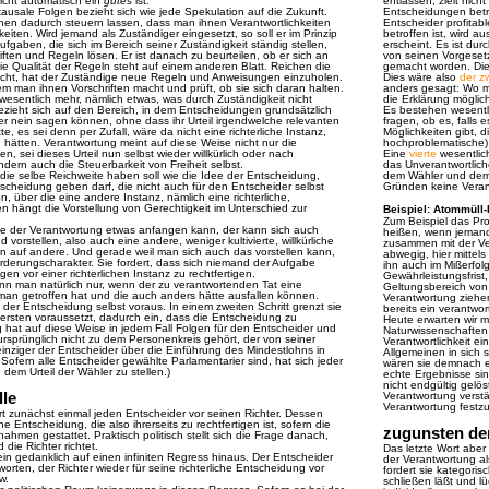
icht automatisch ein
gutes
ist.
entlassen, zielt nic
ausale Folgen bezieht sich wie jede Spekulation auf die Zukunft.
Entscheidungen betr
hen dadurch steuern lassen, dass man ihnen Verantwortlichkeiten
Entscheider profitab
eiten. Wird jemand als Zuständiger eingesetzt, so soll er im Prinzip
betroffen ist, wird 
fgaben, die sich im Bereich seiner Zuständigkeit ständig stellen,
erscheint. Es ist du
ften und Regeln lösen. Er ist danach zu beurteilen, ob er sich an
von seinen Vorgesetz
ie Qualität der Regeln steht auf einem anderen Blatt. Reichen die
gemacht worden. Die
cht, hat der Zuständige neue Regeln und Anweisungen einzuholen.
Dies wäre also
der z
 man ihnen Vorschriften macht und prüft, ob sie sich daran halten.
anders gesagt: Wo mi
 wesentlich mehr, nämlich etwas, was durch Zuständigkeit nicht
die Erklärung möglich
 bezieht sich auf den Bereich, in dem Entscheidungen grundsätzlich
Es bestehen wesentl
der nein sagen können, ohne dass ihr Urteil irgendwelche relevanten
fragen, ob es, falls 
te, es sei denn per Zufall, wäre da nicht eine richterliche Instanz,
Möglichkeiten gibt, 
en hätten. Verantwortung meint auf diese Weise nicht nur die
hochproblematische) 
en, sei dieses Urteil nun selbst wieder willkürlich oder nach
Eine
vierte
wesentlic
dern auch die Steuerbarkeit von Freiheit selbst.
das Unverantwortlich
ie selbe Reichweite haben soll wie die Idee der Entscheidung,
dem Wähler und dem G
scheidung geben darf, die nicht auch für den Entscheider selbst
Gründen keine Vera
, über die eine andere Instanz, nämlich eine richterliche,
n hängt die Vorstellung von Gerechtigkeit im Unterschied zur
Beispiel: Atommüll
Zum Beispiel das Pr
dee der Verantwortung etwas anfangen kann, der kann sich auch
heißen, wenn jemand
vorstellen, also auch eine andere, weniger kultivierte, willkürliche
zusammen mit der Vera
 auf andere. Und gerade weil man sich auch das vorstellen kann,
abwegig, hier mittel
rderungscharakter. Sie fordert, dass sich niemand der Aufgabe
ihn auch im Mißerfol
en vor einer richterlichen Instanz zu rechtfertigen.
Gewährleistungsfrist,
nn man natürlich nur, wenn der zu verantwortenden Tat eine
Geltungsbereich von
man getroffen hat und die auch anders hätte ausfallen können.
Verantwortung ziehen
ei der Entscheidung selbst voraus. In einem zweiten Schritt grenzt sie
bereits ein verantwor
im ersten voraussetzt, dadurch ein, dass die Entscheidung zu
Heute erwarten wir m
g hat auf diese Weise in jedem Fall Folgen für den Entscheider und
Naturwissenschaften
rsprünglich nicht zu dem Personenkreis gehört, der von seiner
Verantwortlichkeit e
einziger der Entscheider über die Einführung des Mindestlohns in
Allgemeinen in sich s
Sofern alle Entscheider gewählte Parlamentarier sind, hat sich jeder
wären sie demnach eh
dem Urteil der Wähler zu stellen.)
echte Ergebnisse si
nicht endgültig gelö
lle
Verantwortung verstä
Verantwortung festzu
hrt zunächst einmal jeden Entscheider vor seinen Richter. Dessen
eine Entscheidung, die also ihrerseits zu rechtfertigen ist, sofern die
zugunsten de
hmen gestattet. Praktisch politisch stellt sich die Frage danach,
d die Richter richtet.
Das letzte Wort abe
ein gedanklich auf einen infiniten Regress hinaus. Der Entscheider
der Verantwortung a
worten, der Richter wieder für seine richterliche Entscheidung vor
fordert sie kategori
w.
schließen läßt und lü