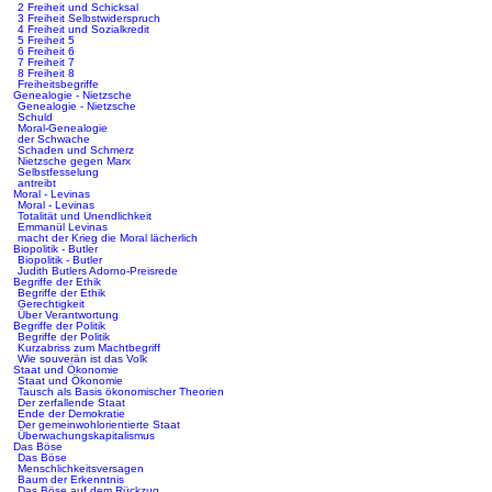
2 Freiheit und Schicksal
3 Freiheit Selbstwiderspruch
4 Freiheit und Sozialkredit
5 Freiheit 5
6 Freiheit 6
7 Freiheit 7
8 Freiheit 8
Freiheitsbegriffe
Genealogie - Nietzsche
Genealogie - Nietzsche
Schuld
Moral-Genealogie
der Schwache
Schaden und Schmerz
Nietzsche gegen Marx
Selbstfesselung
antreibt
Moral - Levinas
Moral - Levinas
Totalität und Unendlichkeit
Emmanül Levinas
macht der Krieg die Moral lächerlich
Biopolitik - Butler
Biopolitik - Butler
Judith Butlers Adorno-Preisrede
Begriffe der Ethik
Begriffe der Ethik
Gerechtigkeit
Über Verantwortung
Begriffe der Politik
Begriffe der Politik
Kurzabriss zum Machtbegriff
Wie souverän ist das Volk
Staat und Ökonomie
Staat und Ökonomie
Tausch als Basis ökonomischer Theorien
Der zerfallende Staat
Ende der Demokratie
Der gemeinwohlorientierte Staat
Überwachungskapitalismus
Das Böse
Das Böse
Menschlichkeitsversagen
Baum der Erkenntnis
Das Böse auf dem Rückzug