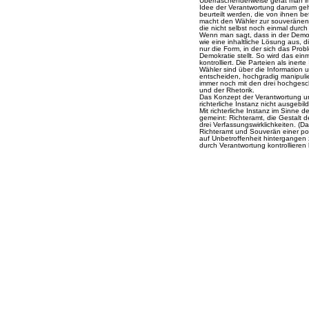
Überraschenderweise gerät man im
Idee der Verantwortung darum geh
beurteilt werden, die von ihnen b
macht den Wähler zur souveränen ric
die nicht selbst noch einmal durch
Wenn man sagt, dass in der Demokra
wie eine inhaltliche Lösung aus, d
nur die Form, in der sich das Pro
Demokratie stellt. So wird das ein
kontrolliert. Die Parteien als iner
Wähler sind über die Information
entscheiden, hochgradig manipulie
immer noch mit den drei hochgesch
und der Rhetorik.
Das Konzept der Verantwortung un
richterliche Instanz nicht ausgebild
Mit richterliche Instanz im Sinne 
gemeint: Richteramt, die Gestalt 
drei Verfassungswirklichkeiten. (D
Richteramt und Souverän einer pol
auf Unbetroffenheit hintergangen 
durch Verantwortung kontrollieren 