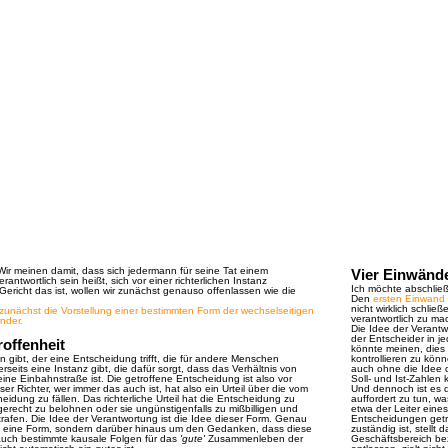
ir meinen damit, dass sich jedermann für seine Tat einem
Vier Einwänd
Verantwortlich sein heißt, sich vor einer richterlichen Instanz
Ich möchte abschlie
Gericht das ist, wollen wir zunächst genauso offenlassen wie die
Den
ersten Einwand
nicht wirklich schließ
zunächst die Vorstellung einer bestimmten Form der wechselseitigen
verantwortlich zu ma
nder.
Die Idee der Verantw
der Entscheider in j
offenheit
könnte meinen, dies
 gibt, der eine Entscheidung trifft, die für andere Menschen
kontrollieren zu könne
rseits eine Instanz gibt, die dafür sorgt, dass das Verhältnis von
auch ohne die Idee d
ine Einbahnstraße ist. Die getroffene Entscheidung ist also vor
Soll- und Ist-Zahle
ser Richter, wer immer das auch ist, hat also ein Urteil über die vom
Und dennoch ist es di
eidung zu fällen. Das richterliche Urteil hat die Entscheidung zu
auffordert zu tun, w
gerecht zu belohnen oder sie ungünstigenfalls zu mißbilligen und
etwa der Leiter eine
trafen. Die Idee der Verantwortung ist die Idee dieser Form. Genau
Entscheidungen getro
m eine Form, sondern darüber hinaus um den Gedanken, dass diese
zuständig ist, stell
t, auch bestimmte kausale Folgen für das
'gute'
Zusammenleben der
Geschäftsbereich bez