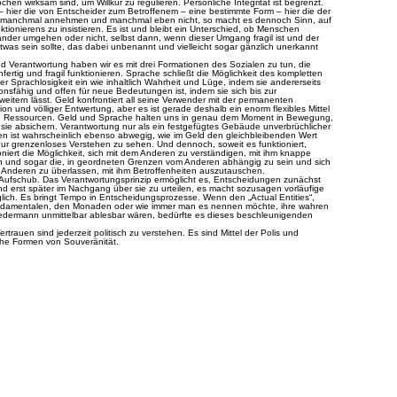
ochen wirksam sind, um Willkür zu regulieren. Persönliche Integrität ist begrenzt.
hier die von Entscheider zum Betroffenem – eine bestimmte Form – hier die der
r manchmal annehmen und manchmal eben nicht, so macht es dennoch Sinn, auf
ionierens zu insistieren. Es ist und bleibt ein Unterschied, ob Menschen
nander umgehen oder nicht, selbst dann, wenn dieser Umgang fragil ist und der
etwas sein sollte, das dabei unbenannt und vielleicht sogar gänzlich unerkannt
d Verantwortung haben wir es mit drei Formationen des Sozialen zu tun, die
nfertig und fragil funktionieren. Sprache schließt die Möglichkeit des kompletten
r Sprachlosigkeit ein wie inhaltlich Wahrheit und Lüge, indem sie andererseits
nsfähig und offen für neue Bedeutungen ist, indem sie sich bis zur
weitern lässt. Geld konfrontiert all seine Verwender mit der permanenten
tion und völliger Entwertung, aber es ist gerade deshalb ein enorm flexibles Mittel
n Ressourcen. Geld und Sprache halten uns in genau dem Moment in Bewegung,
 sie absichern. Verantwortung nur als ein festgefügtes Gebäude unverbrüchlicher
en ist wahrscheinlich ebenso abwegig, wie im Geld den gleichbleibenden Wert
ur grenzenloses Verstehen zu sehen. Und dennoch, soweit es funktioniert,
oniert die Möglichkeit, sich mit dem Anderen zu verständigen, mit ihm knappe
 und sogar die, in geordneten Grenzen vom Anderen abhängig zu sein und sich
Anderen zu überlassen, mit ihm Betroffenheiten auszutauschen.
 Aufschub. Das Verantwortungsprinzip ermöglicht es, Entscheidungen zunächst
d erst später im Nachgang über sie zu urteilen, es macht sozusagen vorläufige
ich. Es bringt Tempo in Entscheidungsprozesse. Wenn den „Actual Entities“,
ndamentalen, den Monaden oder wie immer man es nennen möchte, ihre wahren
dermann unmittelbar ablesbar wären, bedürfte es dieses beschleunigenden
trauen sind jederzeit politisch zu verstehen. Es sind Mittel der Polis und
iche Formen von Souveränität.