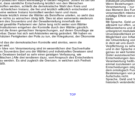
 politischen Raum keineswegs in diesen Regress. Sofern es bei der
individuell ununterbr
t, dass sämtliche Entscheidung letztlich von den Menschen
Wenn Beziehungen – 
etroffen werden, schließt die demokratische Wahl den Kreis und
Verantwortung – nu
hterlichen Instanz, die frei und letztlich willkürlich entscheidet und
das Moment des Funkt
 eine weitere Instanz kontrolliert werden kann und muss.
verantwortlich mitei
tie letztlich immer die Wähler als Betroffene urteilen, so sieht das
zufällige Effekt von 
ie nichts zu wünschen übrig läßt. Dies ist aber seinerseits wiederum
bleibt.
blem des Souveräns und der Gewaltenteilung innerhalb der
Mit Sprache, Geld un
mal gewählte Parlament vier Jahre lang nicht weiter vom Wähler
allesamt nur offen, u
te Institutionen entgehen der Kontrolle durch den Wähler gänzlich.
Mißverstehens und de
 und die ihnen gemachten Versprechungen, auf deren Grundlage sie
unbegrenzt modulatio
rbar. Daran hat sich seit Aristoteles wenig geändert. Wir haben es
Unverständlichkeit er
ätzten Fertigkeiten der Polis zu tun, der Kriegskunst, der Ökonomie
Möglichkeit von Infla
der Umverteilung vo
d das der demokratischen Kontrolle wird sinnlos, wenn die
in dem wir uns durch
et wird.
Verpflichtung zu seh
der Idee von Verantwortung sind im wesentlichen drei Sachverhalte
und in der Sprache n
des Souveräns (bei uns der Wähler) und individuelles Gewissen sind
genau so weit funkti
as Gewissen bedarf so sehr einer geistigen Verfassung, wie
Güter auszutauschen
itischen.) Alle drei tendieren dazu, vom Anspruch des Entscheiders
Entscheidungen des 
zu werden. Es sind zugleich die Grenzen, in welchen sich Freiheit
Verantwortung heißt
läßt.
einmal zuzulassen un
Entscheidungen mögl
dem ontologisch Fu
Bestimmungen von je
Aufschubs nicht.
Sprache, Geld und Ver
historisch veränderl
TOP