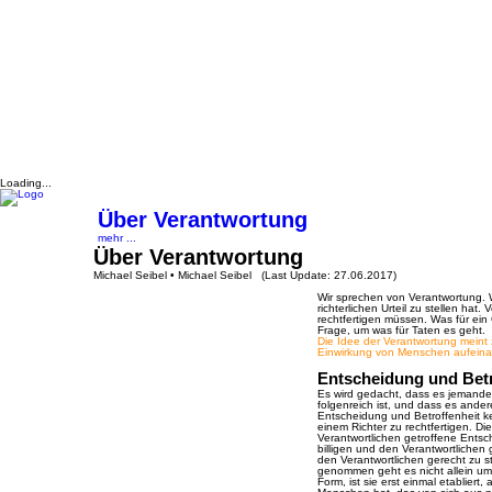
Loading...
Über Verantwortung
mehr ...
Über Verantwortung
Michael Seibel • Michael Seibel (Last Update: 27.06.2017)
Wir sprechen von Verantwortung. W
richterlichen Urteil zu stellen hat. 
rechtfertigen müssen. Was für ein 
Frage, um was für Taten es geht.
Die Idee der Verantwortung meint 
Einwirkung von Menschen aufeina
Entscheidung und Betr
Es wird gedacht, dass es jemanden
folgenreich ist, und dass es andere
Entscheidung und Betroffenheit ke
einem Richter zu rechtfertigen. Die
Verantwortlichen getroffene Entsch
billigen und den Verantwortlichen 
den Verantwortlichen gerecht zu s
genommen geht es nicht allein u
Form, ist sie erst einmal etablier