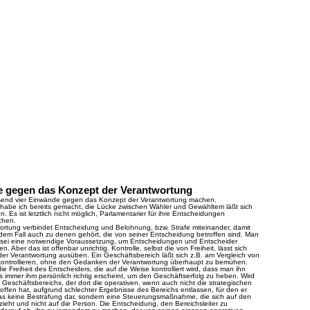
e gegen das Konzept der Verantwortung
ßend vier Einwände gegen das Konzept der Verantwortung machen.
habe ich bereits gemacht, die Lücke zwischen Wähler und Gewähltem läßt sich
en. Es ist letztlich nicht möglich, Parlamentarier für ihre Entscheidungen
chen.
ortung verbindet Entscheidung und Belohnung, bzw. Strafe miteinander, damit
edem Fall auch zu denen gehört, die von seiner Entscheidung betroffen sind. Man
 sei eine notwendige Voraussetzung, um Entscheidungen und Entscheider
n. Aber das ist offenbar unrichtig. Kontrolle, selbst die von Freiheit, lässt sich
er Verantwortung ausüben. Ein Geschäftsbereich läßt sich z.B. am Vergleich von
n kontrollieren, ohne den Gedanken der Verantwortung überhaupt zu bemühen.
e Freiheit des Entscheiders, die auf die Weise kontrolliert wird, dass man ihn
as immer ihm persönlich richtig erscheint, um den Geschäftserfolg zu heben. Wird
s Geschäftsbereichs, der dort die operativen, wenn auch nicht die strategischen
ffen hat, aufgrund schlechter Ergebnisse des Bereichs entlassen, für den er
t das keine Bestrafung dar, sondern eine Steuerungsmaßnahme, die sich auf den
ieht und nicht auf die Person. Die Entscheidung, den Bereichsleiter zu