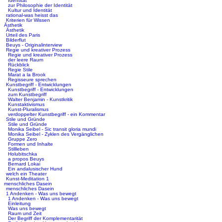
Identität
zur Philosophie der Identität
Kultur und Identität
rational-was heisst das
Kriterien für Wissen
Ästhetik
Ästhetik
Urteil des Paris
Bilderflut
Beuys - Originalinterview
Regie und kreativer Prozess
Regie und kreativer Prozess
der leere Raum
Rückblick
Regie Stile
Marat a la Brook
Regisseure sprechen
Kunstbegriff - Entwicklungen
Kunstbegriff - Entwicklungen
zum Kunstbegriff
Walter Benjamin - Kunstkritik
Kunstaktivismus
Kunst-Pluralismus
verdoppelter Kunstbegriff - ein Kommentar
Stile und Gründe
Stile und Gründe
Monika Seibel - Sic transit gloria mundi
Monika Seibel - Zyklen des Vergänglichen
Gruppe Zero
Formen und Inhalte
Stillleben
Holubitschka
a propos Beuys
Bernard Lokai
Ein andalusischer Hund
welch ein Theater
Kunst-Meditation 1
menschliches Dasein
menschliches Dasein
1 Andenken - Was uns bewegt
1 Andenken - Was uns bewegt
Einleitung
Was uns bewegt
Raum und Zeit
Der Begriff der Komplementarität