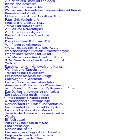
Zurück an den Ursprung der Ideen
Ich bin also denke ich
Wahrheit und Sein bei Platon
Werden und Beständigkeit , Parmenides und Heraklit
Kausalität und Zufall
Nichts ist ohne Grund. Nur dieser Satz
Raum Zeit Veränderung
Nous und Ananke bei Platon
2 Zufall und Notwendigkeit
2 Zufall und Notwendigkeit
Zufall und Notwendigkeit
Kurzer Exkurs in die Theologie
Chora
Das Wesen von Raum und Zeit
Von Platon zu Aristoteles
Wie kommt das Sein in unsere Köpfe
Wesensphilosophie versus Seinsmetaphysik
Fragen nach Wesen und Grund
3 Der Mensch zwischen Arbeit und Kunst
3 Der Mensch zwischen Arbeit und Kunst
Techne
Das Ansehen von Handwerk und Kunst
Wahrheit und Täuschung
Transzendenz bei Demokrit
Der Mensch als Mass aller Dinge
Unterwegs zur Geschichte
Die vier Ursachen nach Aristoteles
Anamnesis. Wo kommt das Wissen her
Vergnügen und Entsagung. Epikureer und Stoa
Das Denken unterwegs zu sich selbst
Der ewige Ärger mit dem Nous
4 Philosophische Anthropologie
4 Philosophische Anthropologie
Menschenbild bei Platon und Aristoteles
Menschenbild der Stoa und bei Epikur
Cry Baby Cry Was ist der Mensch
Jeder ist der Andere und Keiner er selbst
Wir alle
Einfach dasein
Auf der Suche nach dem Sinn
Phänomenologie
Mensch und Natur
Das verdammte Ding mit dem Einzelnen
Begriffen bei der Arbeit zuschaün
Der Rückgang in den Grund