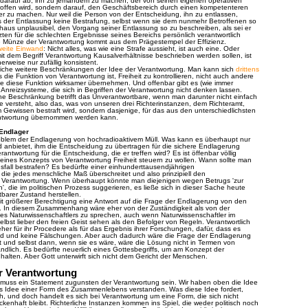
ht darauf ab, ihn zu jemandem zu machen, der von seinen eigenen operativen
offen wird, sondern darauf, den Geschäftsbereich durch einen kompetenteren
ler zu machen. Nur weil die Person von der Entscheidung, ihn zu entlassen,
aus der Entlassung keine Bestrafung, selbst wenn sie dem nunmehr Betroffenen so
rchaus unplausibel, den Vorgang seiner Entlassung so zu beschreiben, als sei er
ten für die schlechten Ergebnisse seines Bereichs persönlich verantwortlich
 Münze der Verantwortung kommt aus dem Prägestempel der Effizienz.
weite Einwand
: Nicht alles, was wie eine Strafe aussieht, ist auch eine. Oder
t dem Begriff Verantwortung Kausalverhältnisse beschrieben werden sollen, ist
erweise nur zufällig konsistent.
iche weitere Beschränkungen der Idee der Verantwortung. Man kann sich
drittens
es die Funktion von Verantwortung ist, Freiheit zu kontrollieren, nicht auch andere
die diese Funktion wirksamer übernehmen. Und offenbar gibt es (wie immer
Anreizsysteme, die sich in Begriffen der Verantwortung nicht denken lassen.
he Beschränkung betrifft das Unverantwortbare, wenn man darunter nicht einfach
e versteht, also das, was von unseren drei Richterinstanzen, dem Richteramt,
ewissen bestraft wird, sondern dasjenige, für das aus den unterschiedlichsten
ntwortung übernommen werden kann.
-Endlager
oblem der Endlagerung von hochradioaktivem Müll. Was kann es überhaupt nur
 anbietet, ihm die Entscheidung zu übertragen für die sichere Endlagerung
ntwortung für die Entscheidung, die er treffen wird? Es ist öffenbar völlig
s eines Konzepts von Verantwortung Freiheit steuern zu wollen. Wann sollte man
gsfall bestrafen? Es bedürfte einer einhunderttausendjährigen
 die jedes menschliche Maß überschreitet und also prinzipiell den
 Verantwortung. Wenn überhaupt könnte man diejenigen wegen Betrugs 'zur
', die im politischen Prozess suggerieren, es ließe sich in dieser Sache heute
tbarer Zustand herstellen.
it größerer Berechtigung eine Antwort auf die Frage der Endlagerung von den
. In diesem Zusammenhang wäre eher von der Zuständigkeit als von der
ines Naturwissenschaftlers zu sprechen, auch wenn Naturwissenschaftler im
elbst lieber den freien Geist sehen als den Befolger von Regeln. Verantwortlich
er für ihr Procedere als für das Ergebnis ihrer Forschungen, dafür, dass es
nd und keine Fälschungen. Aber auch dadurch wäre die Frage der Endlagerung
st und selbst dann, wenn sie es wäre, wäre die Lösung nicht in Termen von
ndlich. Es bedürfte neuerlich eines Gottesbegriffs, um am Konzept der
halten. Aber Gott unterwirft sich nicht dem Gericht der Menschen.
r Verantwortung
r muss ein Statement zugunsten der Verantwortung sein. Wir haben oben die Idee
ls Idee einer Form des Zusammenlebens verstanden. Was diese Idee fordert,
sch, und doch handelt es sich bei Verantwortung um eine Form, die sich nicht
ckenhaft bleibt. Richterliche Instanzen kommen ins Spiel, die weder politisch noch