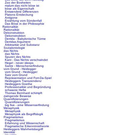
Zoo der Bosheiten
malum das nicht böse ist
böse als Eigenschaft
Entwendete Differenzen
Platons Entdeckung
Antigone
Erzählung vom Sündenfall
Das Böse in der Philosophie
Rationalität
Rationalität
Dekonstruktion
Dekonstruktion
Derrida - Babylonische Türme
Derridas Argument
Arbitrarität und Substanz
Sozialontologie
das Nichts
das Nichts
Spuren des Nichts
Kant - Das Nichts verschwindet
Hegel - never sleeps
Sartre - Menschenerfindung
vom Grund - Heidegger
vom Grund - Heidegger
Satz vom Grund
Repräsentation und Fort-Da-Spiel
Heideggers Transzendenz
Heideggers Goethe
Professionalität und Begründung
schwarze Hefte
Thomas Bernhard schimpft
zwingende Beweise
Quantifizierungen
Quantifizierungen
big five - eine Wissenserfindung
Metaphysik
Metaphysik
Metaphysik als Begriffslogik
Pragmatismus
Pragmatismus
Erfahrung und Wissenschaft
Pragmatische Erkenntnistheorie
Heideggers Wahrheitsbegriff
Identität