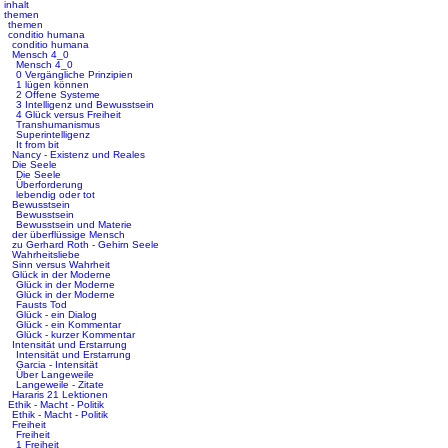
inhalt
themen
themen
conditio humana
conditio humana
Mensch 4_0
Mensch 4_0
0 Vergängliche Prinzipien
1 lügen können
2 Offene Systeme
3 Intelligenz und Bewusstsein
4 Glück versus Freiheit
Transhumanismus
Superintelligenz
It from bit
Nancy - Existenz und Reales
Die Seele
Die Seele
Überforderung
lebendig oder tot
Bewusstsein
Bewusstsein
Bewusstsein und Materie
der überflüssige Mensch
zu Gerhard Roth - Gehirn Seele
Wahrheitsliebe
Sinn versus Wahrheit
Glück in der Moderne
Glück in der Moderne
Glück in der Moderne
Fausts Tod
Glück - ein Dialog
Glück - ein Kommentar
Glück - kurzer Kommentar
Intensität und Erstarrung
Intensität und Erstarrung
Garcia - Intensität
Über Langeweile
Langeweile - Zitate
Hararis 21 Lektionen
Ethik - Macht - Politik
Ethik - Macht - Politik
Freiheit
Freiheit
1 Freiheit