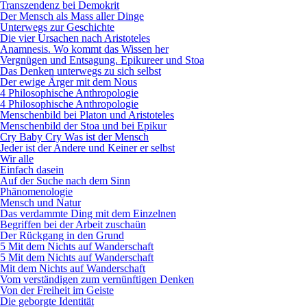
Transzendenz bei Demokrit
Der Mensch als Mass aller Dinge
Unterwegs zur Geschichte
Die vier Ursachen nach Aristoteles
Anamnesis. Wo kommt das Wissen her
Vergnügen und Entsagung. Epikureer und Stoa
Das Denken unterwegs zu sich selbst
Der ewige Ärger mit dem Nous
4 Philosophische Anthropologie
4 Philosophische Anthropologie
Menschenbild bei Platon und Aristoteles
Menschenbild der Stoa und bei Epikur
Cry Baby Cry Was ist der Mensch
Jeder ist der Andere und Keiner er selbst
Wir alle
Einfach dasein
Auf der Suche nach dem Sinn
Phänomenologie
Mensch und Natur
Das verdammte Ding mit dem Einzelnen
Begriffen bei der Arbeit zuschaün
Der Rückgang in den Grund
5 Mit dem Nichts auf Wanderschaft
5 Mit dem Nichts auf Wanderschaft
Mit dem Nichts auf Wanderschaft
Vom verständigen zum vernünftigen Denken
Von der Freiheit im Geiste
Die geborgte Identität