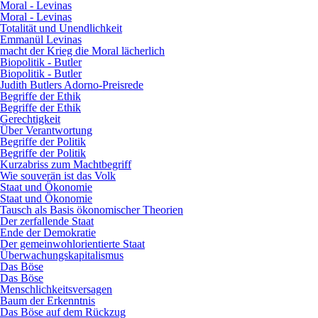
Moral - Levinas
Moral - Levinas
Totalität und Unendlichkeit
Emmanül Levinas
macht der Krieg die Moral lächerlich
Biopolitik - Butler
Biopolitik - Butler
Judith Butlers Adorno-Preisrede
Begriffe der Ethik
Begriffe der Ethik
Gerechtigkeit
Über Verantwortung
Begriffe der Politik
Begriffe der Politik
Kurzabriss zum Machtbegriff
Wie souverän ist das Volk
Staat und Ökonomie
Staat und Ökonomie
Tausch als Basis ökonomischer Theorien
Der zerfallende Staat
Ende der Demokratie
Der gemeinwohlorientierte Staat
Überwachungskapitalismus
Das Böse
Das Böse
Menschlichkeitsversagen
Baum der Erkenntnis
Das Böse auf dem Rückzug