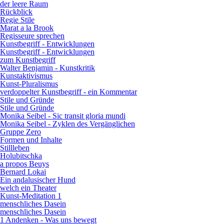
der leere Raum
Rückblick
Regie Stile
Marat a la Brook
Regisseure sprechen
Kunstbegriff - Entwicklungen
Kunstbegriff - Entwicklungen
zum Kunstbegriff
Walter Benjamin - Kunstkritik
Kunstaktivismus
Kunst-Pluralismus
verdoppelter Kunstbegriff - ein Kommentar
Stile und Gründe
Stile und Gründe
Monika Seibel - Sic transit gloria mundi
Monika Seibel - Zyklen des Vergänglichen
Gruppe Zero
Formen und Inhalte
Stillleben
Holubitschka
a propos Beuys
Bernard Lokai
Ein andalusischer Hund
welch ein Theater
Kunst-Meditation 1
menschliches Dasein
menschliches Dasein
1 Andenken - Was uns bewegt