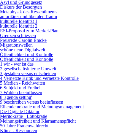
Asyl und Grundgesetz
Diskurs der Besorgten
Metaphysik des Ressentiments
autoritärer und liberaler Traum
kulturelle Identität 1
kulturelle Identität 2
ESI-Proposal zum Merkel-Plan
Grenzen schliessen
Preisrede Carolin Emcke
Migrationswellen
schöne neue Digitalwelt
Öffentlichkeit und Kontrolle
Öffentlichkeit und Kontrolle
1 wir - wer ist das
2 gesellschaftsinterne Umwelt
3 gestalten versus entscheiden
4 Vernetzte Kritik und vernetzte Kontrolle
5 Medien - Reichweiten
6 Subjekt und Freiheit
7 Wahlen beeinflussen
8 'agenda setting'
9 beschreiben versus beeinflussen
Elitendemokratie und Meinungsmanagement
Die Digitale Diktatur
Meritokratie - Lottokratie
Meinungsfreiheit und Klarnamenspflicht
50 Jahre Frauenwahlrecht
Klima - Ressourcen