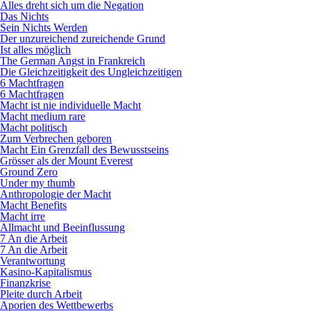
Alles dreht sich um die Negation
Das Nichts
Sein Nichts Werden
Der unzureichend zureichende Grund
Ist alles möglich
The German Angst in Frankreich
Die Gleichzeitigkeit des Ungleichzeitigen
6 Machtfragen
6 Machtfragen
Macht ist nie individuelle Macht
Macht medium rare
Macht politisch
Zum Verbrechen geboren
Macht Ein Grenzfall des Bewusstseins
Grösser als der Mount Everest
Ground Zero
Under my thumb
Anthropologie der Macht
Macht Benefits
Macht irre
Allmacht und Beeinflussung
7 An die Arbeit
7 An die Arbeit
Verantwortung
Kasino-Kapitalismus
Finanzkrise
Pleite durch Arbeit
Aporien des Wettbewerbs