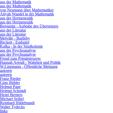
aus der Mathematik
aus der Mathematik
von Neumann über Mathematiker
Atiyah Wandel in der Mathematik
aus der Hermeneutik
aus der Hermeneutik
Benjamin - Aufgabe des Übersetzers
aus der Literatur
aus der Literatur
Melville - Bartleby
Beckett - Endspiel
Kafka - In der Strafkolonie
aus der Psychoanalyse
aus der Psychoanalyse
Freud zum Primärprozess
Hannah Arendt - Wahrheit und Politik
W.Lippmann - Öffentliche Meinung
autoren
autoren
Franz Rieder
Gino Bühler
Helmut Pape
Helmut Schmidt
Henri Berners
Michael Seibel
Reinhard Hildebrandt
Walter Tydecks
links