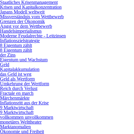
Staatliches Krisenmanagement
Krisen und Kapitalkonzentration
Japans Modell weltweit
Missverständnis vom Wettbewerb
Grenzen der Ökonomik
Angst vor dem Wettbewerb
Handelsimperialismus
Moderne Feudalrechte - Leitzinsen
Inflationszielstrategie
8 Eigentum zählt
8 Eigentum zählt
der Zins
Eigentum und Wachstum
Geld
Kapitalakkumulation
das Geld ist weg
Geld als Wertform
Umkehrung der Wertform
Reich durch Verlust
Fractale en march
Märchenmärkte
Inflationsritt aus der Krise
9 Marktwirtschaft
9 Marktwirtschaft
vollkommen unvollkommen
monetäres Welttheater
Marktanomalien
Ökonomie und Freiheit