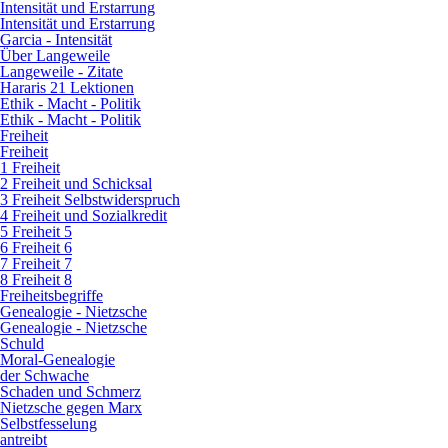
Intensität und Erstarrung
Intensität und Erstarrung
Garcia - Intensität
Über Langeweile
Langeweile - Zitate
Hararis 21 Lektionen
Ethik - Macht - Politik
Ethik - Macht - Politik
Freiheit
Freiheit
1 Freiheit
2 Freiheit und Schicksal
3 Freiheit Selbstwiderspruch
4 Freiheit und Sozialkredit
5 Freiheit 5
6 Freiheit 6
7 Freiheit 7
8 Freiheit 8
Freiheitsbegriffe
Genealogie - Nietzsche
Genealogie - Nietzsche
Schuld
Moral-Genealogie
der Schwache
Schaden und Schmerz
Nietzsche gegen Marx
Selbstfesselung
antreibt