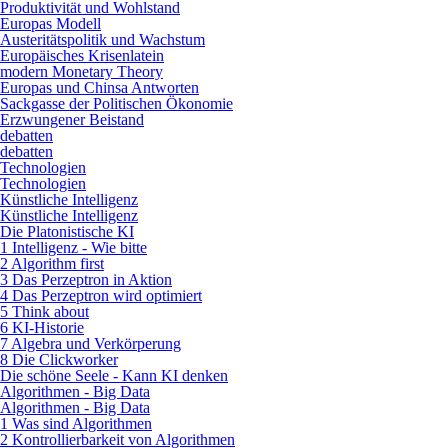
Produktivität und Wohlstand
Europas Modell
Austeritätspolitik und Wachstum
Europäisches Krisenlatein
modern Monetary Theory
Europas und Chinsa Antworten
Sackgasse der Politischen Ökonomie
Erzwungener Beistand
debatten
debatten
Technologien
Technologien
Künstliche Intelligenz
Künstliche Intelligenz
Die Platonistische KI
1 Intelligenz - Wie bitte
2 Algorithm first
3 Das Perzeptron in Aktion
4 Das Perzeptron wird optimiert
5 Think about
6 KI-Historie
7 Algebra und Verkörperung
8 Die Clickworker
Die schöne Seele - Kann KI denken
Algorithmen - Big Data
Algorithmen - Big Data
1 Was sind Algorithmen
2 Kontrollierbarkeit von Algorithmen