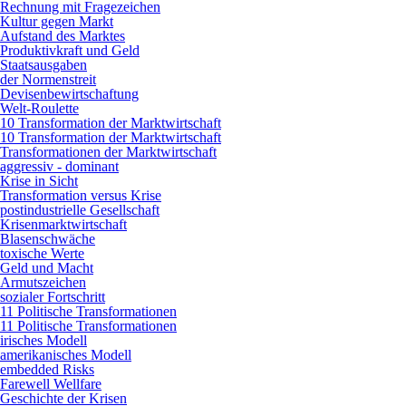
Rechnung mit Fragezeichen
Kultur gegen Markt
Aufstand des Marktes
Produktivkraft und Geld
Staatsausgaben
der Normenstreit
Devisenbewirtschaftung
Welt-Roulette
10 Transformation der Marktwirtschaft
10 Transformation der Marktwirtschaft
Transformationen der Marktwirtschaft
aggressiv - dominant
Krise in Sicht
Transformation versus Krise
postindustrielle Gesellschaft
Krisenmarktwirtschaft
Blasenschwäche
toxische Werte
Geld und Macht
Armutszeichen
sozialer Fortschritt
11 Politische Transformationen
11 Politische Transformationen
irisches Modell
amerikanisches Modell
embedded Risks
Farewell Wellfare
Geschichte der Krisen