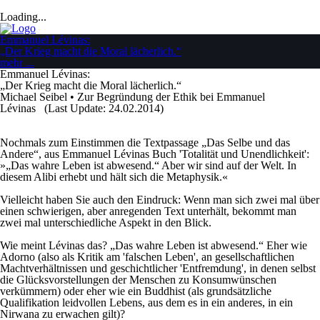
Loading...
Emmanuel Lévinas:
„Der Krieg macht die Moral lächerlich.“
mehr ...
Emmanuel Lévinas:
„Der Krieg macht die Moral lächerlich.“
Michael Seibel
• Zur Begründung der Ethik bei
Emmanuel
Lévinas
(Last Update: 24.02.2014)
Nochmals zum Einstimmen die Textpassage „Das Selbe und das
Andere“, aus Emmanuel Lévinas Buch 'Totalität und Unendlichkeit':
»„Das wahre Leben ist abwesend.“ Aber wir sind auf der Welt. In
diesem Alibi erhebt und hält sich die Metaphysik.«
Vielleicht haben Sie auch den Eindruck: Wenn man sich zwei mal über
einen schwierigen, aber anregenden Text unterhält, bekommt man
zwei mal unterschiedliche Aspekt in den Blick.
Wie meint Lévinas das? „Das wahre Leben ist abwesend.“ Eher wie
Adorno (also als Kritik am 'falschen Leben', an gesellschaftlichen
Machtverhältnissen und geschichtlicher 'Entfremdung', in denen selbst
die Glücksvorstellungen der Menschen zu Konsumwünschen
verkümmern) oder eher wie ein Buddhist (als grundsätzliche
Qualifikation leidvollen Lebens, aus dem es in ein anderes, in ein
Nirwana zu erwachen gilt)?