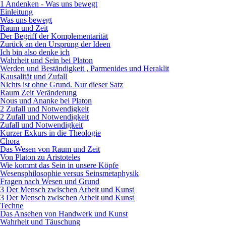
1 Andenken - Was uns bewegt
Einleitung
Was uns bewegt
Raum und Zeit
Der Begriff der Komplementarität
Zurück an den Ursprung der Ideen
Ich bin also denke ich
Wahrheit und Sein bei Platon
Werden und Beständigkeit , Parmenides und Heraklit
Kausalität und Zufall
Nichts ist ohne Grund. Nur dieser Satz
Raum Zeit Veränderung
Nous und Ananke bei Platon
2 Zufall und Notwendigkeit
2 Zufall und Notwendigkeit
Zufall und Notwendigkeit
Kurzer Exkurs in die Theologie
Chora
Das Wesen von Raum und Zeit
Von Platon zu Aristoteles
Wie kommt das Sein in unsere Köpfe
Wesensphilosophie versus Seinsmetaphysik
Fragen nach Wesen und Grund
3 Der Mensch zwischen Arbeit und Kunst
3 Der Mensch zwischen Arbeit und Kunst
Techne
Das Ansehen von Handwerk und Kunst
Wahrheit und Täuschung