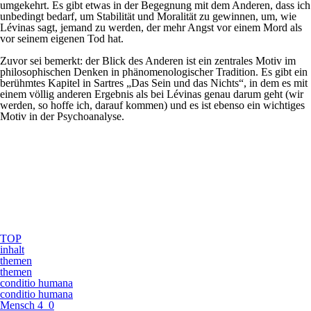
umgekehrt. Es gibt etwas in der Begegnung mit dem Anderen, dass ich
unbedingt bedarf, um Stabilität und Moralität zu gewinnen, um, wie
Lévinas sagt, jemand zu werden, der mehr Angst vor einem Mord als
vor seinem eigenen Tod hat.
Zuvor sei bemerkt: der Blick des Anderen ist ein zentrales Motiv im
philosophischen Denken in phänomenologischer Tradition. Es gibt ein
berühmtes Kapitel in Sartres „Das Sein und das Nichts“, in dem es mit
einem völlig anderen Ergebnis als bei Lévinas genau darum geht (wir
werden, so hoffe ich, darauf kommen) und es ist ebenso ein wichtiges
Motiv in der Psychoanalyse.
TOP
inhalt
themen
themen
conditio humana
conditio humana
Mensch 4_0