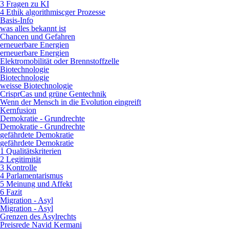
3 Fragen zu KI
4 Ethik algorithmiscger Prozesse
Basis-Info
was alles bekannt ist
Chancen und Gefahren
erneuerbare Energien
erneuerbare Energien
Elektromobilität oder Brennstoffzelle
Biotechnologie
Biotechnologie
weisse Biotechnologie
CrisprCas und grüne Gentechnik
Wenn der Mensch in die Evolution eingreift
Kernfusion
Demokratie - Grundrechte
Demokratie - Grundrechte
gefährdete Demokratie
gefährdete Demokratie
1 Qualitätskriterien
2 Legitimität
3 Kontrolle
4 Parlamentarismus
5 Meinung und Affekt
6 Fazit
Migration - Asyl
Migration - Asyl
Grenzen des Asylrechts
Preisrede Navid Kermani