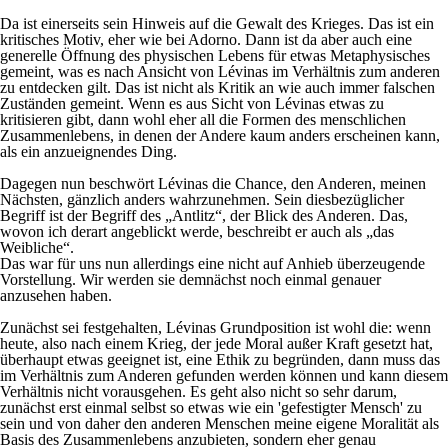
Da ist einerseits sein Hinweis auf die Gewalt des Krieges. Das ist ein
kritisches Motiv, eher wie bei Adorno. Dann ist da aber auch eine
generelle Öffnung des physischen Lebens für etwas Metaphysisches
gemeint, was es nach Ansicht von Lévinas im Verhältnis zum anderen
zu entdecken gilt. Das ist nicht als Kritik an wie auch immer falschen
Zuständen gemeint. Wenn es aus Sicht von Lévinas etwas zu
kritisieren gibt, dann wohl eher all die Formen des menschlichen
Zusammenlebens, in denen der Andere kaum anders erscheinen kann,
als ein anzueignendes Ding.
Dagegen nun beschwört Lévinas die Chance, den Anderen, meinen
Nächsten, gänzlich anders wahrzunehmen. Sein diesbezüglicher
Begriff ist der Begriff des „Antlitz“, der Blick des Anderen. Das,
wovon ich derart angeblickt werde, beschreibt er auch als „das
Weibliche“.
Das war für uns nun allerdings eine nicht auf Anhieb überzeugende
Vorstellung. Wir werden sie demnächst noch einmal genauer
anzusehen haben.
Zunächst sei festgehalten, Lévinas Grundposition ist wohl die: wenn
heute, also nach einem Krieg, der jede Moral außer Kraft gesetzt hat,
überhaupt etwas geeignet ist, eine Ethik zu begründen, dann muss das
im Verhältnis zum Anderen gefunden werden können und kann diesem
Verhältnis nicht vorausgehen. Es geht also nicht so sehr darum,
zunächst erst einmal selbst so etwas wie ein 'gefestigter Mensch' zu
sein und von daher den anderen Menschen meine eigene Moralität als
Basis des Zusammenlebens anzubieten, sondern eher genau