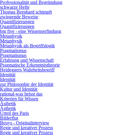
Professionalität und Begründung
schwarze Hefte
Thomas Bernhard schimpft
zwingende Beweise
Quantifizierungen
Quantifizierungen
big five - eine Wissenserfindung
Metaphysik
Metaphysik
Metaphysik als Begriffslogik
Pragmatismus
Pragmatismus
Erfahrung und Wissenschaft
Pragmatische Erkenntnistheorie
Heideggers Wahrheitsbegriff
Identität
Identität
zur Philosophie der Identität
Kultur und Identität
rational-was heisst das
Kriterien für Wissen
Ästhetik
Ästhetik
Urteil des Paris
Bilderflut
Beuys - Originalinterview
Regie und kreativer Prozess
Regie und kreativer Prozess