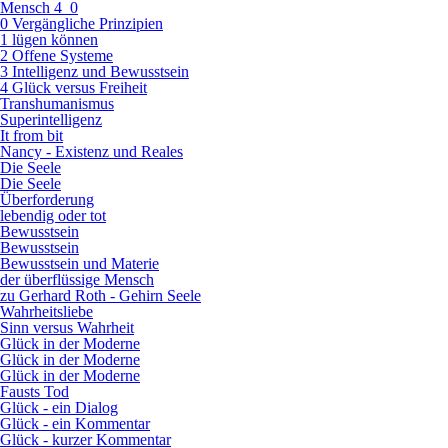
Mensch 4_0
0 Vergängliche Prinzipien
1 lügen können
2 Offene Systeme
3 Intelligenz und Bewusstsein
4 Glück versus Freiheit
Transhumanismus
Superintelligenz
It from bit
Nancy - Existenz und Reales
Die Seele
Die Seele
Überforderung
lebendig oder tot
Bewusstsein
Bewusstsein
Bewusstsein und Materie
der überflüssige Mensch
zu Gerhard Roth - Gehirn Seele
Wahrheitsliebe
Sinn versus Wahrheit
Glück in der Moderne
Glück in der Moderne
Glück in der Moderne
Fausts Tod
Glück - ein Dialog
Glück - ein Kommentar
Glück - kurzer Kommentar