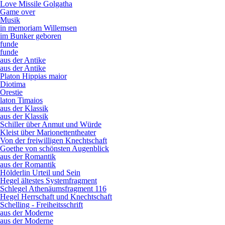
Love Missile Golgatha
Game over
Musik
in memoriam Willemsen
im Bunker geboren
funde
funde
aus der Antike
aus der Antike
Platon Hippias maior
Diotima
Orestie
laton Timaios
aus der Klassik
aus der Klassik
Schiller über Anmut und Würde
Kleist über Marionettentheater
Von der freiwilligen Knechtschaft
Goethe von schönsten Augenblick
aus der Romantik
aus der Romantik
Hölderlin Urteil und Sein
Hegel ältestes Systemfragment
Schlegel Athenäumsfragment 116
Hegel Herrschaft und Knechtschaft
Schelling - Freiheitsschrift
aus der Moderne
aus der Moderne