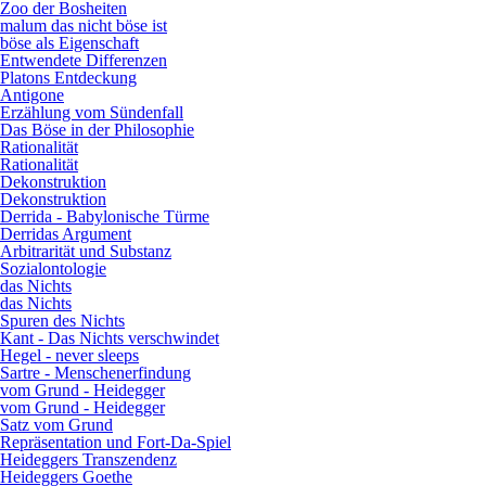
Zoo der Bosheiten
malum das nicht böse ist
böse als Eigenschaft
Entwendete Differenzen
Platons Entdeckung
Antigone
Erzählung vom Sündenfall
Das Böse in der Philosophie
Rationalität
Rationalität
Dekonstruktion
Dekonstruktion
Derrida - Babylonische Türme
Derridas Argument
Arbitrarität und Substanz
Sozialontologie
das Nichts
das Nichts
Spuren des Nichts
Kant - Das Nichts verschwindet
Hegel - never sleeps
Sartre - Menschenerfindung
vom Grund - Heidegger
vom Grund - Heidegger
Satz vom Grund
Repräsentation und Fort-Da-Spiel
Heideggers Transzendenz
Heideggers Goethe