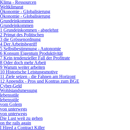
Klima - Ressourcen
Weltklimarat
Ökonomie - Globalisierung
Ökonomie - Globalisierung
Grundeinkommen
Grundeinkommen
1 Grundeinkommen - abgelehnt
2 Primat des Politischen
3 die Grössenordnung
4 Der Arbeitsbegriff
5 Selbstbestimmung - Autonomie
6 Konsum Eigentum Produktivität
7 Kein tendenzieller Fall der Profitrate
8 Oder doch mehr Arbeit
9 Warum weiter arbeiten
10 Historische Leistungsmotive
11 Ziele setzen - die Fahnen am Horizont
12 Appendix - Pros und Kontras zum BGE
Cyber-Geld
Wohlstandsmessung
lebensstile
lebensstile
vom Golem
von unterwegs
von unterwegs
Die Lust weit zu gehen
on the rails again
I Hired a Contract Killer