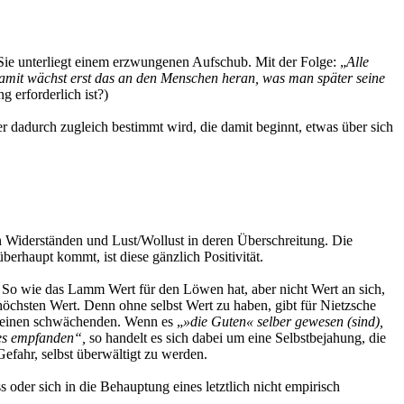
Sie unterliegt einem erzwungenen Aufschub. Mit der Folge: „
Alle
 damit wächst erst das an den Menschen heran, was man später seine
 erforderlich ist?)
er dadurch zugleich bestimmt wird, die damit beginnt, etwas über sich
 Widerständen und Lust/Wollust in deren Überschreitung. Die
erhaupt kommt, ist diese gänzlich Positivität.
. So wie das Lamm Wert für den Löwen hat, aber nicht Wert an sich,
chsten Wert. Denn ohne selbst Wert zu haben, gibt für Nietzsche
er einen schwächenden. Wenn es „
»die Guten« selber gewesen (sind),
nges empfanden“,
so handelt es sich dabei um eine Selbstbejahung, die
 Gefahr, selbst überwältigt zu werden.
 oder sich in die Behauptung eines letztlich nicht empirisch