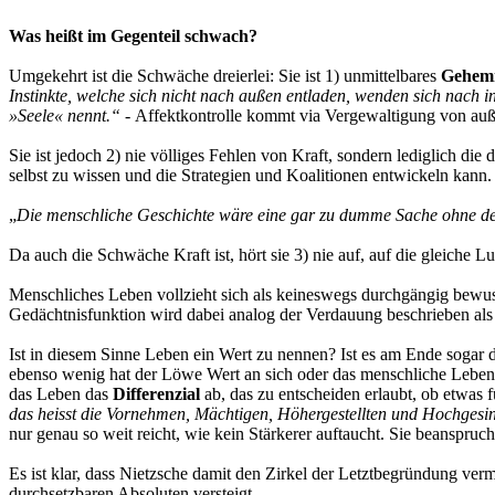
Was heißt im Gegenteil schwach?
Umgekehrt ist die Schwäche dreierlei: Sie ist 1) unmittelbares
Gehemm
Instinkte, welche sich nicht nach außen entladen, wenden sich nach 
»Seele« nennt.“ -
Affektkontrolle kommt via Vergewaltigung von außen
Sie ist jedoch 2) nie völliges Fehlen von Kraft, sondern lediglich die
selbst zu wissen und die Strategien und Koalitionen entwickeln kann.
„
Die menschliche Geschichte wäre eine gar zu dumme Sache ohne de
Da auch die Schwäche Kraft ist, hört sie 3) nie auf, auf die gleiche L
Menschliches Leben vollzieht sich als keineswegs durchgängig bewus
Gedächtnis­funktion wird dabei analog der Verdauung beschrieben als 
Ist in diesem Sinne Leben ein Wert zu nennen? Ist es am Ende sogar 
ebenso wenig hat der Löwe Wert an sich oder das menschliche Leben.
das Leben das
Differenzial
ab, das zu entscheiden erlaubt, ob etwas 
das heisst die Vornehmen, Mächtigen, Höherge­stellten und Hochgesin
nur genau so weit reicht, wie kein Stärkerer auftaucht. Sie beansprucht
Es ist klar, dass Nietzsche damit den Zirkel der Letztbegründung verm
durchsetzbaren Absoluten versteigt.