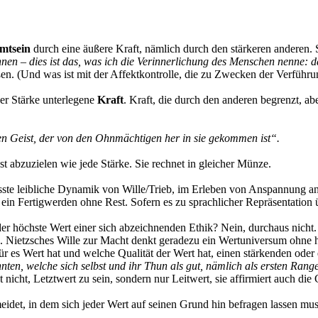
t­sein
durch eine äußere Kraft, nämlich durch den stärkeren anderen. 
innen – dies ist das, was ich die Verinnerlichung des Menschen nenne:
. (Und was ist mit der Affektkontrolle, die zu Zwecken der Verführung
 der Stärke unterlegene
Kraft
. Kraft, die durch den anderen begrenzt, ab
n Geist, der von den Ohnmächtigen her in sie gekommen ist“.
ust abzuzielen wie jede Stärke. Sie rechnet in gleicher Münze.
ste leibliche Dynamik von Wille/Trieb, im Erleben von Anspannung an
ein Fertigwerden ohne Rest. Sofern es zu sprachlicher Repräsentation üb
der höchste Wert einer sich abzeichnenden Ethik? Nein, durchaus nicht
 Nietzsches Wille zur Macht denkt geradezu ein Wertuniversum ohne hö
für es Wert hat und welche Qualität der Wert hat, einen stärkenden od
nten, welche sich selbst und ihr Thun als gut, nämlich als ersten Ra
 nicht, Letztwert zu sein, sondern nur Leitwert, sie affirmiert auch die
eidet, in dem sich jeder Wert auf seinen Grund hin befragen lassen muss