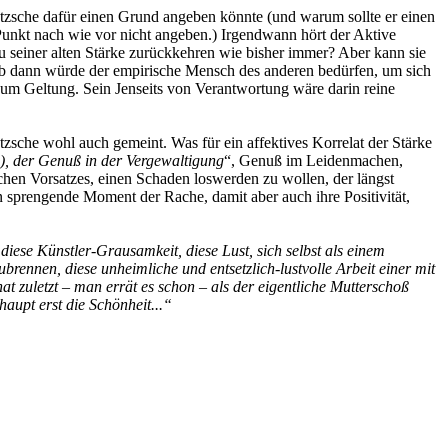
tzsche dafür einen Grund angeben könnte (und warum sollte er einen
unkt nach wie vor nicht angeben.) Irgendwann hört der Aktive
u seiner alten Stärke zurückkehren wie bisher immer? Aber kann sie
? Ab dann würde der empirische Mensch des anderen bedürfen, um sich
pf um Geltung. Sein Jenseits von Verantwortung wäre darin reine
tzsche wohl auch gemeint. Was für ein affektives Korrelat der Stärke
), der Genuß in der Vergewaltigung
“, Genuß im Leidenmachen,
ischen Vorsatzes, einen Schaden loswerden zu wollen, der längst
ln sprengende Moment der Rache, damit aber auch ihre Positivität,
diese Künstler-Grausamkeit, diese Lust, sich selbst als einem
brennen, diese unheimliche und entsetzlich-lustvolle Arbeit einer mit
at zuletzt – man errät es schon – als der eigentliche Mutterschoß
aupt erst die Schönheit...“