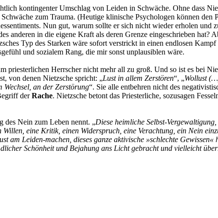
chtlich kontingenter Umschlag von Leiden in Schwäche. Ohne dass Nie
rd Schwäche zum Trauma. (Heutige klinische Psychologen können den P
ssentiments. Nun gut, warum sollte er sich nicht wieder erholen und z
e des anderen in die eigene Kraft als deren Grenze eingeschrieben hat
 Nietzsches Typ des Starken wäre sofort verstrickt in einen endlosen Kam
sgefühl und sozialem Rang, die mir sonst unplausiblen wäre.
priesterlichen Herrscher nicht mehr all zu groß. Und so ist es bei Nie
st, von denen Nietzsche spricht: „
Lust in allem Zerstören
“, „
Wollust (…
m Wechsel, an der Zerstörung
“. Sie alle entbehren nicht des negativist
Begriff der
Rache
. Nietzsche betont das Priesterliche, sozusagen Fesse
ung des Nein zum Leben nennt. „
Diese heimliche Selbst-Vergewaltigung, 
illen, eine Kritik, einen Widerspruch, eine Verachtung, ein Nein einzu
 Lust am Leiden-machen, dieses ganze aktivische »schlechte Gewissen« h
dlicher Schönheit und Bejahung ans Licht gebracht und vielleicht überh