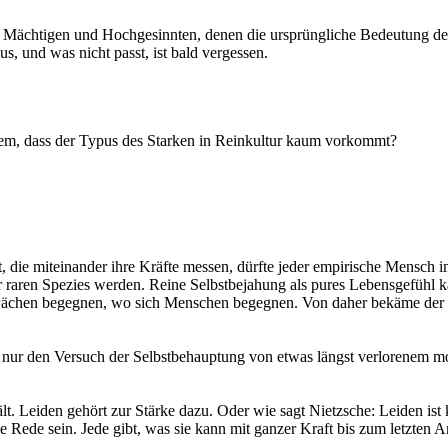
ne Mächtigen und Hochgesinnten, denen die ursprüngliche Bedeutung d
, und was nicht passt, ist bald vergessen.
lem, dass der Typus des Starken in Reinkultur kaum vorkommt?
 die miteinander ihre Kräfte messen, dürfte jeder empirische Mensch i
t zur raren Spezies werden. Reine Selbstbejahung als pures Lebensgefüh
hwächen begegnen, wo sich Menschen begegnen. Von daher bekäme der „
ur den Versuch der Selbst­behauptung von etwas längst verlorenem mot
uält. Leiden gehört zur Stärke dazu. Oder wie sagt Nietzsche: Leiden 
e Rede sein. Jede gibt, was sie kann mit ganzer Kraft bis zum letzte