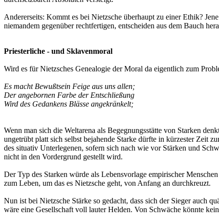
Andererseits: Kommt es bei Nietzsche überhaupt zu einer Ethik? Je
niemandem gegenüber rechtfertigen, entscheiden aus dem Bauch heraus
Priesterliche - und Sklavenmoral
Wird es für Nietzsches Genealogie der Moral da eigentlich zum Prob
Es macht Bewußtsein Feige aus uns allen;
Der angebornen Farbe der Entschließung
Wird des Gedankens Blässe angekränkelt;
Wenn man sich die Weltarena als Begegnungsstätte von Starken denkt,
ungetrübt platt sich selbst bejahende Starke dürfte in kürzester Zei
des situativ Unterlegenen, sofern sich nach wie vor Stärken und Sc
nicht in den Vordergrund gestellt wird.
Der Typ des Starken würde als Lebensvorlage empirischer Menschen n
zum Leben, um das es Nietzsche geht, von Anfang an durchkreuzt.
Nun ist bei Nietzsche Stärke so gedacht, dass sich der Sieger auch q
wäre eine Gesellschaft voll lauter Helden. Von Schwäche könnte kein