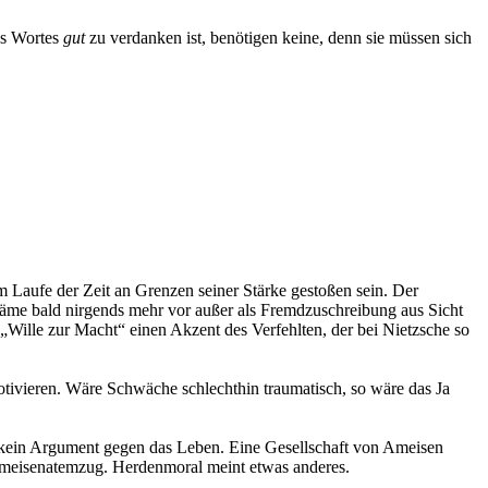
es Wortes
gut
zu verdanken ist, benötigen keine, denn sie müssen sich
m Laufe der Zeit an Grenzen seiner Stärke gestoßen sein. Der
l käme bald nirgends mehr vor außer als Fremdzuschreibung aus Sicht
Wille zur Macht“ einen Akzent des Verfehlten, der bei Nietzsche so
ivie­ren. Wäre Schwäche schlechthin traumatisch, so wäre das Ja
ist kein Argument gegen das Leben. Eine Gesellschaft von Ameisen
n Ameisenatemzug. Herdenmoral meint etwas anderes.