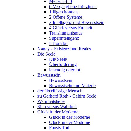
Mensch 4_0
0 Vergängliche Prinzipien
1 lügen können
2 Offene Systeme
3 Intelligenz und Bewusstsein
4 Glück versus Freiheit
Transhumanismus
Superintelligenz
It from bit
Nancy - Existenz und Reales
Die Seele
Die Seele
Überforderung
lebendig oder tot
Bewusstsein
Bewusstsein
Bewusstsein und Materie
der überflüssige Mensch
zu Gerhard Roth - Gehirn Seele
Wahrheitsliebe
Sinn versus Wahrheit
Glück in der Moderne
Glück in der Moderne
Glück in der Moderne
Fausts Tod