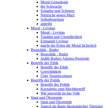
Moral-Genealogie
der Schwache
Schaden und Schmerz
Nietzsche gegen Marx
Selbstfesselung
antreibt
Moral - Levinas
Moral - Levinas
Totalität und Unendlichkeit
Emmanül Levinas
macht der Krieg die Moral lächerlich
Biopolitik - Butler
Biopolitik - Butler
Judith Butlers Adorno-Preisrede
Begriffe der Ethik
Begriffe der Ethik
Gerechtigkeit
Über Verantwortung
Begriffe der Politik
Begriffe der Politik
Kurzabriss zum Machtbegriff
Wie souverän ist das Volk
Staat und Ökonomie
Staat und Ökonomie
Tausch als Basis ökonomischer Theorien