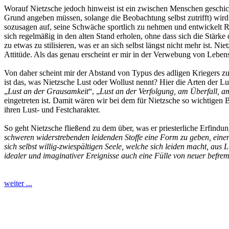
Worauf Nietzsche jedoch hinweist ist ein zwischen Menschen geschi
Grund angeben müssen, solange die Beobachtung selbst zutrifft) wi
sozusagen auf, seine Schwäche sportlich zu nehmen und entwickelt Re
sich regelmäßig in den alten Stand erholen, ohne dass sich die Stärk
zu etwas zu stilisieren, was er an sich selbst längst nicht mehr ist.
Attitüde. Als das genau erscheint er mir in der Verwebung von Leben
Von daher scheint mir der Abstand von Typus des adligen Kriegers zum 
ist das, was Nietzsche Lust oder Wollust nennt? Hier die Arten der Lu
„
Lust an der Grausamkeit
“, „
Lust an der Verfolgung, am Überfall, a
eingetreten ist. Damit wären wir bei dem für Nietzsche so wichtigen 
ihren Lust- und Festcharakter.
So geht Nietzsche fließend zu dem über, was er priesterliche Erfind
schweren widerstrebenden leidenden Stoffe eine Form zu geben, einen W
sich selbst willig-zwiespältigen Seele, welche sich leiden macht, aus
idealer und imaginativer Ereignisse auch eine Fülle von neuer befrem
weiter ...