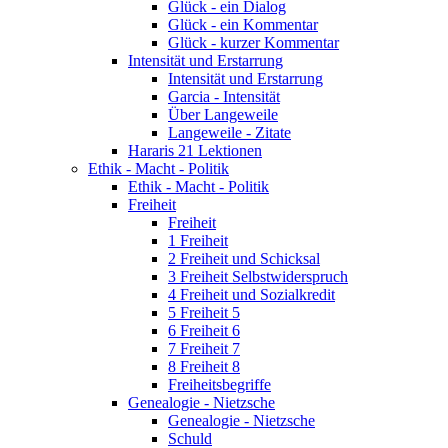
Glück - ein Dialog
Glück - ein Kommentar
Glück - kurzer Kommentar
Intensität und Erstarrung
Intensität und Erstarrung
Garcia - Intensität
Über Langeweile
Langeweile - Zitate
Hararis 21 Lektionen
Ethik - Macht - Politik
Ethik - Macht - Politik
Freiheit
Freiheit
1 Freiheit
2 Freiheit und Schicksal
3 Freiheit Selbstwiderspruch
4 Freiheit und Sozialkredit
5 Freiheit 5
6 Freiheit 6
7 Freiheit 7
8 Freiheit 8
Freiheitsbegriffe
Genealogie - Nietzsche
Genealogie - Nietzsche
Schuld