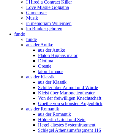
I Hired a Contract Killer
Love Missile Golgatha
Game over
Musik
in memoriam Willemsen
im Bunker geboren
funde
funde
aus der Antike
aus der Antike
Platon Hippias maior
Diotima
Orestie
laton Timaios
aus der Klassik
aus der Klassik
Schiller über Anmut und Würde
Kleist über Marionettentheater
Von der freiwilligen Knechtschaft
Goethe von schönsten Augenblick
aus der Romantik
aus der Romantik
Hölderlin Urteil und Sein
Hegel ältestes Systemfragment
Schlegel Athenäumsfragment 116