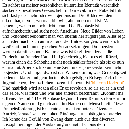
Es gehört zu meiner persönlichen kulturellen Identität wesentlich
stärker als besoffenes Gekuschel im Karneval. In der Pubertät fühlt
sich fast jeder mehr oder weniger einsam. Die Bilder werden
erkennbar, davon, wo man hin will, aber noch nicht ist. Man
benennt, was man noch nicht kennt. Die Phantasie ist
aufnahmebereit und sucht nach Anschluss. Neue Bilder von Leben
und Schönheit bekommt man von überall her zugetragen. Alles regt
an. Jeder macht sich auf ins Land der Entdeckungen, wenn auch
weiß Gott nicht unter gleichen Voraussetzungen. Die meisten
werden damit bekannt: Kaum etwas ist faszinierender als die
Entdeckung fremder Haut. Und gleichzeitig bleibt es ein Rätsel,
warum einen die Schönheit nicht noch stärker fesselt, als sie es nun
einmal tut. Aber auch kaum eine Zeit, in der pure Gedanken mehr
begeistern. Und nirgendwo ist das Wissen darum, was Gerechtigkeit
bedeutet, klarer und geordneter als im geistigen Reisegepäck eines
Jugendlichen, der ins Leben losrennt. Überall ist
'hinterm Horizont'
.
Und natürlich wird gegen alles Enge revoltiert, so als sei es ein und
das selbe, was mich und was alle anderen beschränkt. „Komm! ins
Offene, Freund!“ Die Phantasie beginnt, freien Raum zu fordern im
eigenen Namen und gleich auch im Namen der Menschheit. Diese
Freiheitsforderung ist bis heute ein nicht zu unterschätzender
Antrieb, 'erwachsen', von alten Bindungen unabhängig zu werden.
Ich kenne das Gefühl von Zwang dann auch aus den diversen
Disziplinierungen der Ausbildung und natürlich aus dem