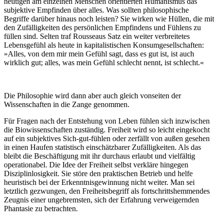
heutigen am einzelnen Menschen orientierten Humanismus das
subjektive Empfinden über alles. Was sollten philosophische
Begriffe darüber hinaus noch leisten? Sie wirken wie Hüllen, die mit
den Zufälligkeiten des persönlichen Empfindens und Fühlens zu
füllen sind. Selten traf Rousseaus Satz ein weiter verbreitetes
Lebensgefühl als heute in kapitalistischen Konsumgesellschaften:
»Alles, von dem mir mein Gefühl sagt, dass es gut ist, ist auch
wirklich gut; alles, was mein Gefühl schlecht nennt, ist schlecht.«
Die Philosophie wird dann aber auch gleich vonseiten der
Wissenschaften in die Zange genommen.
Für Fragen nach der Entstehung von Leben fühlen sich inzwischen
die Biowissenschaften zuständig. Freiheit wird so leicht eingekocht
auf ein subjektives Sich-gut-fühlen oder zerfällt von außen gesehen
in einen Haufen statistisch einschätzbarer Zufälligkeiten. Als das
bleibt die Beschäftigung mit ihr durchaus erlaubt und vielfältig
operationabel. Die Idee der Freiheit selbst verkläre hingegen
Disziplinlosigkeit. Sie störe den praktischen Betrieb und helfe
heuristisch bei der Erkenntnisgewinnung nicht weiter. Man sei
letztlich gezwungen, den Freiheitsbegriff als fortschrittshemmendes
Zeugnis einer ungebremsten, sich der Erfahrung verweigernden
Phantasie zu betrachten.