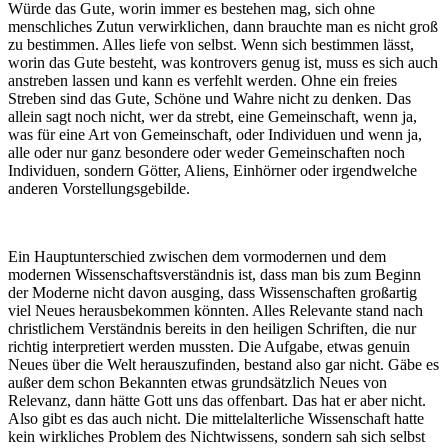
Würde das Gute, worin immer es bestehen mag, sich ohne
menschliches Zutun verwirklichen, dann brauchte man es nicht groß
zu bestimmen. Alles liefe von selbst. Wenn sich bestimmen lässt,
worin das Gute besteht, was kontrovers genug ist, muss es sich auch
anstreben lassen und kann es verfehlt werden. Ohne ein freies
Streben sind das Gute, Schöne und Wahre nicht zu denken. Das
allein sagt noch nicht, wer da strebt, eine Gemeinschaft, wenn ja,
was für eine Art von Gemeinschaft, oder Individuen und wenn ja,
alle oder nur ganz besondere oder weder Gemeinschaften noch
Individuen, sondern Götter, Aliens, Einhörner oder irgendwelche
anderen Vorstellungsgebilde.
Ein Hauptunterschied zwischen dem vormodernen und dem
modernen Wissenschaftsverständnis ist, dass man bis zum Beginn
der Moderne nicht davon ausging, dass Wissenschaften großartig
viel Neues herausbekommen könnten. Alles Relevante stand nach
christlichem Verständnis bereits in den heiligen Schriften, die nur
richtig interpretiert werden mussten. Die Aufgabe, etwas genuin
Neues über die Welt herauszufinden, bestand also gar nicht. Gäbe es
außer dem schon Bekannten etwas grundsätzlich Neues von
Relevanz, dann hätte Gott uns das offenbart. Das hat er aber nicht.
Also gibt es das auch nicht. Die mittelalterliche Wissenschaft hatte
kein wirkliches Problem des Nichtwissens, sondern sah sich selbst