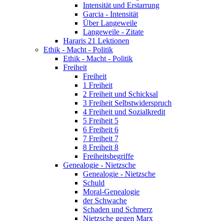
Intensität und Erstarrung
Garcia - Intensität
Über Langeweile
Langeweile - Zitate
Hararis 21 Lektionen
Ethik - Macht - Politik
Ethik - Macht - Politik
Freiheit
Freiheit
1 Freiheit
2 Freiheit und Schicksal
3 Freiheit Selbstwiderspruch
4 Freiheit und Sozialkredit
5 Freiheit 5
6 Freiheit 6
7 Freiheit 7
8 Freiheit 8
Freiheitsbegriffe
Genealogie - Nietzsche
Genealogie - Nietzsche
Schuld
Moral-Genealogie
der Schwache
Schaden und Schmerz
Nietzsche gegen Marx