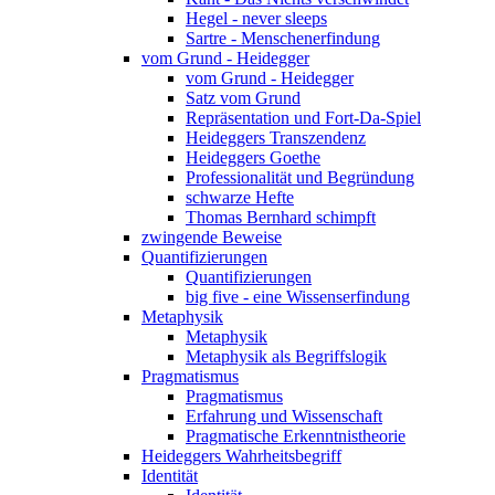
Hegel - never sleeps
Sartre - Menschenerfindung
vom Grund - Heidegger
vom Grund - Heidegger
Satz vom Grund
Repräsentation und Fort-Da-Spiel
Heideggers Transzendenz
Heideggers Goethe
Professionalität und Begründung
schwarze Hefte
Thomas Bernhard schimpft
zwingende Beweise
Quantifizierungen
Quantifizierungen
big five - eine Wissenserfindung
Metaphysik
Metaphysik
Metaphysik als Begriffslogik
Pragmatismus
Pragmatismus
Erfahrung und Wissenschaft
Pragmatische Erkenntnistheorie
Heideggers Wahrheitsbegriff
Identität