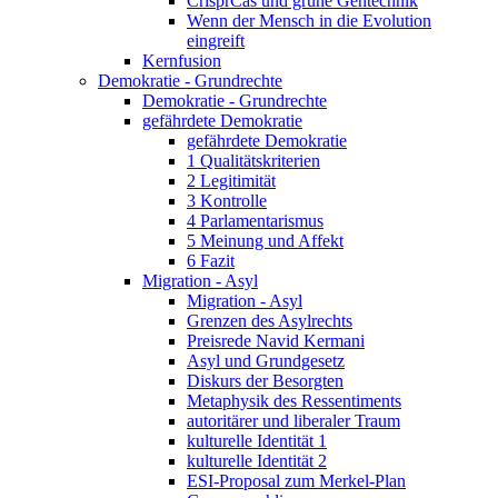
CrisprCas und grüne Gentechnik
Wenn der Mensch in die Evolution
eingreift
Kernfusion
Demokratie - Grundrechte
Demokratie - Grundrechte
gefährdete Demokratie
gefährdete Demokratie
1 Qualitätskriterien
2 Legitimität
3 Kontrolle
4 Parlamentarismus
5 Meinung und Affekt
6 Fazit
Migration - Asyl
Migration - Asyl
Grenzen des Asylrechts
Preisrede Navid Kermani
Asyl und Grundgesetz
Diskurs der Besorgten
Metaphysik des Ressentiments
autoritärer und liberaler Traum
kulturelle Identität 1
kulturelle Identität 2
ESI-Proposal zum Merkel-Plan