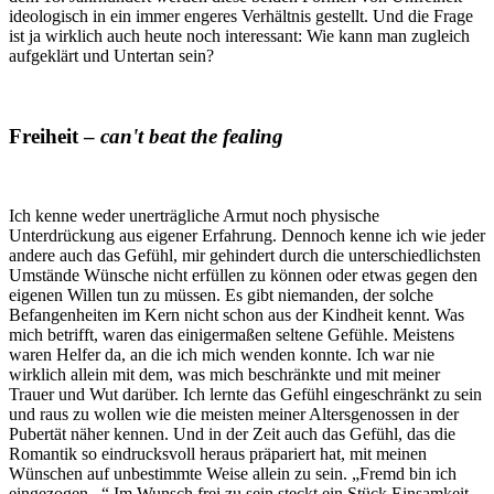
ideologisch in ein immer engeres Verhältnis gestellt. Und die Frage
ist ja wirklich auch heute noch interessant: Wie kann man zugleich
aufgeklärt und Untertan sein?
Freiheit –
can't beat the fealing
Ich kenne weder unerträgliche Armut noch physische
Unterdrückung aus eigener Erfahrung. Dennoch kenne ich wie jeder
andere auch das Gefühl, mir gehindert durch die unterschiedlichsten
Umstände Wünsche nicht erfüllen zu können oder etwas gegen den
eigenen Willen tun zu müssen. Es gibt niemanden, der solche
Befangenheiten im Kern nicht schon aus der Kindheit kennt. Was
mich betrifft, waren das einigermaßen seltene Gefühle. Meistens
waren Helfer da, an die ich mich wenden konnte. Ich war nie
wirklich allein mit dem, was mich beschränkte und mit meiner
Trauer und Wut darüber. Ich lernte das Gefühl eingeschränkt zu sein
und raus zu wollen wie die meisten meiner Altersgenossen in der
Pubertät näher kennen. Und in der Zeit auch das Gefühl, das die
Romantik so eindrucksvoll heraus präpariert hat, mit meinen
Wünschen auf unbestimmte Weise allein zu sein. „Fremd bin ich
eingezogen...“ Im Wunsch frei zu sein steckt ein Stück Einsamkeit.