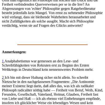
Geht man eigentlich als Philosoph mit solchen das Glück und die
Freiheit verbindenden Querverweisen per se in die Irre? An
Abgrenzungen von 'echter' Philosophie gegen Ratgeberliteratur
besteht jedenfalls kein Mangel. Von ernst zu nehmender Philosophie
wird verlangt, dass sie bleibende Wahrheiten herausarbeitet und
nicht Zufälligkeiten als solche ausgibt. Macht sich Philosophie
verdächtig, wenn sie auf Fragen des Glücks antwortet?
Anmerkungen:
1
Analphabetismus war gemessen an den Lese- und
Schreibfähigkeiten von Rekruten erst zu Beginn des Ersten
Weltkriegs in Deutschland kein nennenswertes Problem mehr.
2
Ich bin mit dieser Haltung sicher nicht allein. So schreibt
Nietzsche in den nachgelassenen Fragmenten: „Die Antinomie
meiner Existenz liegt darin, daß alles das, was ich als radikaler
Philosoph radicaliter nöthig habe — Freiheit von Beruf, Weib, Kind,
Freunden, Gesellschaft, Vaterland, Heimat, Glauben, Freiheit fast
von Liebe und Haß — ich als ebenso viel Entbehrungen empfinde,
insofern ich glücklicher Weise ein lebendiges Wesen und kein