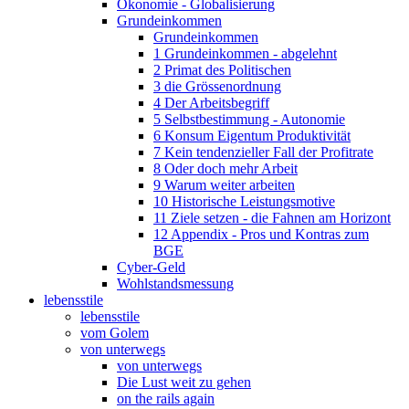
Ökonomie - Globalisierung
Grundeinkommen
Grundeinkommen
1 Grundeinkommen - abgelehnt
2 Primat des Politischen
3 die Grössenordnung
4 Der Arbeitsbegriff
5 Selbstbestimmung - Autonomie
6 Konsum Eigentum Produktivität
7 Kein tendenzieller Fall der Profitrate
8 Oder doch mehr Arbeit
9 Warum weiter arbeiten
10 Historische Leistungsmotive
11 Ziele setzen - die Fahnen am Horizont
12 Appendix - Pros und Kontras zum
BGE
Cyber-Geld
Wohlstandsmessung
lebensstile
lebensstile
vom Golem
von unterwegs
von unterwegs
Die Lust weit zu gehen
on the rails again