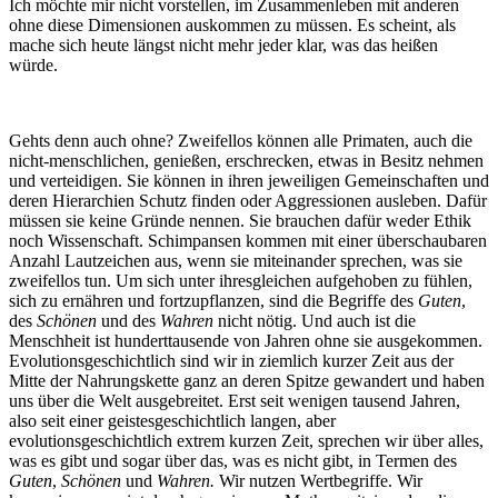
Ich möchte mir nicht vorstellen, im Zusammenleben mit anderen
ohne diese Dimensionen auskommen zu müssen. Es scheint, als
mache sich heute längst nicht mehr jeder klar, was das heißen
würde.
Gehts denn auch ohne? Zweifellos können alle Primaten, auch die
nicht-menschlichen, genießen, erschrecken, etwas in Besitz nehmen
und verteidigen. Sie können in ihren jeweiligen Gemeinschaften und
deren Hierarchien Schutz finden oder Aggressionen ausleben. Dafür
müssen sie keine Gründe nennen. Sie brauchen dafür weder Ethik
noch Wissenschaft. Schimpansen kommen mit einer überschaubaren
Anzahl Lautzeichen aus, wenn sie miteinander sprechen, was sie
zweifellos tun. Um sich unter ihresgleichen aufgehoben zu fühlen,
sich zu ernähren und fortzupflanzen, sind die Begriffe des
Guten
,
des
Schönen
und des
Wahren
nicht nötig. Und auch ist die
Menschheit ist hunderttausende von Jahren ohne sie ausgekommen.
Evolutionsgeschichtlich sind wir in ziemlich kurzer Zeit aus der
Mitte der Nahrungskette ganz an deren Spitze gewandert und haben
uns über die Welt ausgebreitet. Erst seit wenigen tausend Jahren,
also seit einer geistesgeschichtlich langen, aber
evolutionsgeschichtlich extrem kurzen Zeit, sprechen wir über alles,
was es gibt und sogar über das, was es nicht gibt, in Termen des
Guten
,
Schönen
und
Wahren.
Wir nutzen Wertbegriffe. Wir