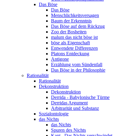
Das Böse
Das Böse
Menschlichkeitsversagen
Baum der Erkenntnis
Das Böse auf dem Rückzug
Zoo der Bosheiten
malum das nicht böse ist
böse als Eigenschaft
Entwendete Differenzen
Platons Entdeckung
Antigone
Erzählung vom Sündenfall
Das Böse in der Philosophie
Rationalität
Rationalität
Dekonstruktion
Dekonstruktion
Derrida - Babylonische Türme
Derridas Argument
Arbitrarität und Substanz
Sozialontologie
das Nichts
das Nichts
Spuren des Nichts
Kant - Das Nichts verschwindet