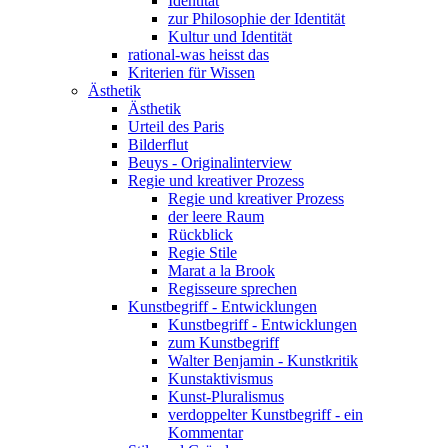
Identität
zur Philosophie der Identität
Kultur und Identität
rational-was heisst das
Kriterien für Wissen
Ästhetik
Ästhetik
Urteil des Paris
Bilderflut
Beuys - Originalinterview
Regie und kreativer Prozess
Regie und kreativer Prozess
der leere Raum
Rückblick
Regie Stile
Marat a la Brook
Regisseure sprechen
Kunstbegriff - Entwicklungen
Kunstbegriff - Entwicklungen
zum Kunstbegriff
Walter Benjamin - Kunstkritik
Kunstaktivismus
Kunst-Pluralismus
verdoppelter Kunstbegriff - ein
Kommentar