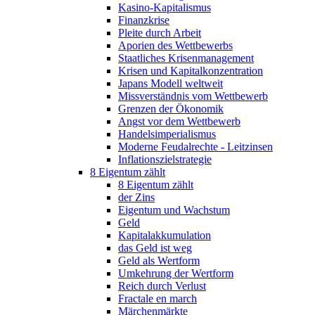
Kasino-Kapitalismus
Finanzkrise
Pleite durch Arbeit
Aporien des Wettbewerbs
Staatliches Krisenmanagement
Krisen und Kapitalkonzentration
Japans Modell weltweit
Missverständnis vom Wettbewerb
Grenzen der Ökonomik
Angst vor dem Wettbewerb
Handelsimperialismus
Moderne Feudalrechte - Leitzinsen
Inflationszielstrategie
8 Eigentum zählt
8 Eigentum zählt
der Zins
Eigentum und Wachstum
Geld
Kapitalakkumulation
das Geld ist weg
Geld als Wertform
Umkehrung der Wertform
Reich durch Verlust
Fractale en march
Märchenmärkte