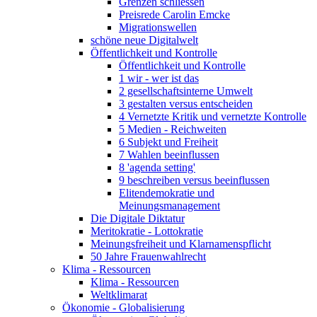
Grenzen schliessen
Preisrede Carolin Emcke
Migrationswellen
schöne neue Digitalwelt
Öffentlichkeit und Kontrolle
Öffentlichkeit und Kontrolle
1 wir - wer ist das
2 gesellschaftsinterne Umwelt
3 gestalten versus entscheiden
4 Vernetzte Kritik und vernetzte Kontrolle
5 Medien - Reichweiten
6 Subjekt und Freiheit
7 Wahlen beeinflussen
8 'agenda setting'
9 beschreiben versus beeinflussen
Elitendemokratie und
Meinungsmanagement
Die Digitale Diktatur
Meritokratie - Lottokratie
Meinungsfreiheit und Klarnamenspflicht
50 Jahre Frauenwahlrecht
Klima - Ressourcen
Klima - Ressourcen
Weltklimarat
Ökonomie - Globalisierung