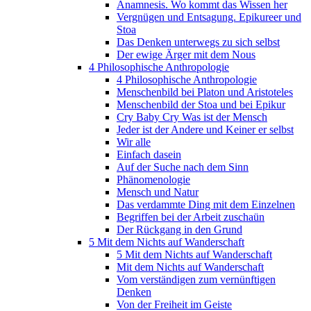
Anamnesis. Wo kommt das Wissen her
Vergnügen und Entsagung. Epikureer und
Stoa
Das Denken unterwegs zu sich selbst
Der ewige Ärger mit dem Nous
4 Philosophische Anthropologie
4 Philosophische Anthropologie
Menschenbild bei Platon und Aristoteles
Menschenbild der Stoa und bei Epikur
Cry Baby Cry Was ist der Mensch
Jeder ist der Andere und Keiner er selbst
Wir alle
Einfach dasein
Auf der Suche nach dem Sinn
Phänomenologie
Mensch und Natur
Das verdammte Ding mit dem Einzelnen
Begriffen bei der Arbeit zuschaün
Der Rückgang in den Grund
5 Mit dem Nichts auf Wanderschaft
5 Mit dem Nichts auf Wanderschaft
Mit dem Nichts auf Wanderschaft
Vom verständigen zum vernünftigen
Denken
Von der Freiheit im Geiste