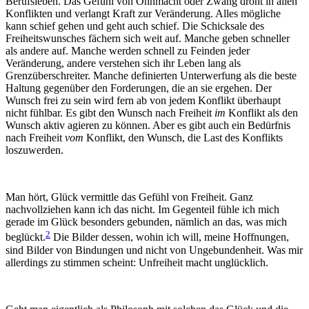
Berufsleben. Das Gefühl von Ohnmacht oder Zwang droht in allen
Konflikten und verlangt Kraft zur Veränderung. Alles mögliche
kann schief gehen und geht auch schief. Die Schicksale des
Freiheitswunsches fächern sich weit auf. Manche geben schneller
als andere auf. Manche werden schnell zu Feinden jeder
Veränderung, andere verstehen sich ihr Leben lang als
Grenzüberschreiter. Manche definierten Unterwerfung als die beste
Haltung gegenüber den Forderungen, die an sie ergehen. Der
Wunsch frei zu sein wird fern ab von jedem Konflikt überhaupt
nicht fühlbar. Es gibt den Wunsch nach Freiheit
im
Konflikt als den
Wunsch aktiv agieren zu können. Aber es gibt auch ein Bedürfnis
nach Freiheit
vom
Konflikt, den Wunsch, die Last des Konflikts
loszuwerden.
Man hört, Glück vermittle das Gefühl von Freiheit. Ganz
nachvollziehen kann ich das nicht. Im Gegenteil fühle ich mich
gerade im Glück besonders gebunden, nämlich an das, was mich
2
beglückt.
Die Bilder dessen, wohin ich will, meine Hoffnungen,
sind Bilder von Bindungen und nicht von Ungebundenheit. Was mir
allerdings zu stimmen scheint: Unfreiheit macht unglücklich.