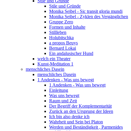
Stile und Gründe
Stile und Gründe
Monika Seibel - Sic transit gloria mundi
Monika Seibel - Zyklen des Vergänglichen
Gruppe Zero
Formen und Inhalte
Stillleben
Holubitschka
a propos Beuys
Bernard Lokai
Ein andalusischer Hund
welch ein Theater
Kunst-Meditation 1
menschliches Dasein
menschliches Dasein
1 Andenken - Was uns bewegt
1 Andenken - Was uns bewegt
Einleitung
Was uns bewegt
Raum und Zeit
Der Begriff der Komplementarität
Zurück an den Ursprung der Ideen
Ich bin also denke ich
Wahrheit und Sein bei Platon
Werden und Beständigkeit , Parmenides