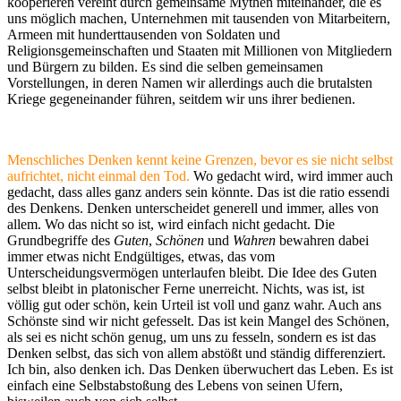
kooperieren vereint durch gemeinsame Mythen miteinander, die es
uns möglich machen, Unternehmen mit tausenden von Mitarbeitern,
Armeen mit hunderttausenden von Soldaten und
Religionsgemeinschaften und Staaten mit Millionen von Mitgliedern
und Bürgern zu bilden. Es sind die selben gemeinsamen
Vorstellungen, in deren Namen wir allerdings auch die brutalsten
Kriege gegeneinander führen, seitdem wir uns ihrer bedienen.
Menschliches Denken kennt keine Grenzen, bevor es sie nicht selbst
aufrichtet, nicht einmal den Tod.
Wo gedacht wird, wird immer auch
gedacht, dass alles ganz anders sein könnte. Das ist die ratio essendi
des Denkens. Denken unterscheidet generell und immer, alles von
allem. Wo das nicht so ist, wird einfach nicht gedacht. Die
Grundbegriffe des
Guten
,
Schönen
und
Wahren
bewahren dabei
immer etwas nicht Endgültiges, etwas, das vom
Unterscheidungsvermögen unterlaufen bleibt. Die Idee des Guten
selbst bleibt in platonischer Ferne unerreicht. Nichts, was ist, ist
völlig gut oder schön, kein Urteil ist voll und ganz wahr. Auch ans
Schönste sind wir nicht gefesselt. Das ist kein Mangel des Schönen,
als sei es nicht schön genug, um uns zu fesseln, sondern es ist das
Denken selbst, das sich von allem abstößt und ständig differenziert.
Ich bin, also denken ich. Das Denken überwuchert das Leben. Es ist
einfach eine Selbstabstoßung des Lebens von seinen Ufern,