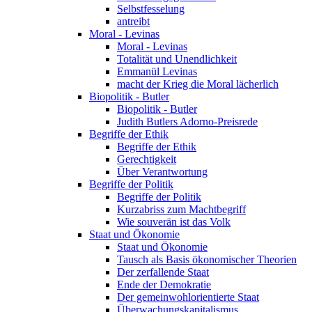
Selbstfesselung
antreibt
Moral - Levinas
Moral - Levinas
Totalität und Unendlichkeit
Emmanül Levinas
macht der Krieg die Moral lächerlich
Biopolitik - Butler
Biopolitik - Butler
Judith Butlers Adorno-Preisrede
Begriffe der Ethik
Begriffe der Ethik
Gerechtigkeit
Über Verantwortung
Begriffe der Politik
Begriffe der Politik
Kurzabriss zum Machtbegriff
Wie souverän ist das Volk
Staat und Ökonomie
Staat und Ökonomie
Tausch als Basis ökonomischer Theorien
Der zerfallende Staat
Ende der Demokratie
Der gemeinwohlorientierte Staat
Überwachungskapitalismus