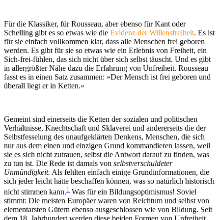
Für die Klassiker, für Rousseau, aber ebenso für Kant oder
Schelling gibt es so etwas wie die
Evidenz der Willensfreiheit
. Es ist
für sie einfach vollkommen klar, dass alle Menschen frei geboren
werden. Es gibt für sie so etwas wie ein Erlebnis von Freiheit, ein
Sich-frei-fühlen, das sich nicht über sich selbst täuscht. Und es gibt
in allergrößter Nähe dazu die Erfahrung von Unfreiheit. Rousseau
fasst es in einen Satz zusammen: »Der Mensch ist frei geboren und
überall liegt er in Ketten.«
Gemeint sind einerseits die Ketten der sozialen und politischen
Verhältnisse, Knechtschaft und Sklaverei und andererseits die der
Selbstfesselung des unaufgeklärten Denkens, Menschen, die sich
nur aus dem einen und einzigen Grund kommandieren lassen, weil
sie es sich nicht zutrauen, selbst die Antwort darauf zu finden, was
zu tun ist. Die Rede ist damals von
selbstverschuldeter
Unmündigkeit.
Als fehlten einfach einige Grundinformationen, die
sich jeder leicht hätte beschaffen können, was so natürlich historisch
1
nicht stimmen kann.
Was für ein Bildungsoptimismus! Soviel
stimmt: Die meisten Europäer waren von Reichtum und selbst von
elementarsten Gütern ebenso ausgeschlossen wie von Bildung. Seit
dem 18. Jahrhundert werden diese beiden Formen von Unfreiheit