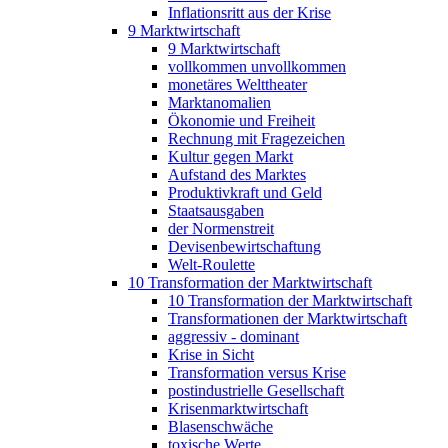
Inflationsritt aus der Krise
9 Marktwirtschaft
9 Marktwirtschaft
vollkommen unvollkommen
monetäres Welttheater
Marktanomalien
Ökonomie und Freiheit
Rechnung mit Fragezeichen
Kultur gegen Markt
Aufstand des Marktes
Produktivkraft und Geld
Staatsausgaben
der Normenstreit
Devisenbewirtschaftung
Welt-Roulette
10 Transformation der Marktwirtschaft
10 Transformation der Marktwirtschaft
Transformationen der Marktwirtschaft
aggressiv - dominant
Krise in Sicht
Transformation versus Krise
postindustrielle Gesellschaft
Krisenmarktwirtschaft
Blasenschwäche
toxische Werte