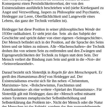
Konsequenz einen Persönlichkeitsverlust, der von den
Existenzialisten ausführlich beschrieben wird (siehe Kierkegaard zu
Angst und Verzweiflung, Jaspers zu Philosophie und Psychiatrie,
Heidegger zur Leere, Oberflächlichkeit und Langeweile eines
Lebens, das ganz der Technik verfallen ist).
Heidegger hat diese Position in seiner philosophischen
Wende
der
1930er radikalisiert. Er sieht jetzt das Sein als das Subjekt der
Geschichte und spricht daher von einer eigenen »Seinsgeschichte«.
Der Mensch befindet sich in der Position, auf die Sprache des Seins
hören und sie hüten zu müssen. Alle »Machenschaften« der Technik
drohen ihn von seinem Sein zu entfremden und den Zwängen und
Eigengesetzlichkeiten der Technik zu folgen statt dem Sein. Der
Mensch verliert die Bindung zum Sein und gerät in die »Not« der
»Seinsverlassenheit«.
Darauf bezieht sich Sloterdijk in
Regeln für den Menschenpark
. Er
greift den
Humanismus-Brief
von Heidegger auf. Der
Existenzialismus erweist sich für ihn neben »Christentum,
Marxismus« bzw. »Bolschewismus, Faschismus und
Amerikanismus« als eine weitere »Spielart des Humanismus«. Für
Sloterdijk gilt mit Heidegger, dass der »Mensch selbst mitsamt
seinen Systemen metaphysischer Selbstüberhöhung und
Selbsterklärung das Problem ist«. Nicht der Mensch oder die Natur
des Menschen ist das Subjekt, sondern das ihm zugrundeliegende