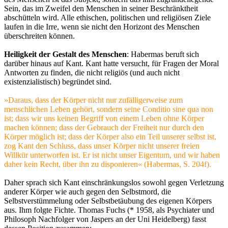
Sein, das im Zweifel den Menschen in seiner Beschränktheit
abschütteln wird. Alle ethischen, politischen und religiösen Ziele
laufen in die Irre, wenn sie nicht den Horizont des Menschen
überschreiten können.
Heiligkeit der Gestalt des Menschen
: Habermas beruft sich
darüber hinaus auf Kant. Kant hatte versucht, für Fragen der Moral
Antworten zu finden, die nicht religiös (und auch nicht
existenzialistisch) begründet sind.
»Daraus, dass der Körper nicht nur zufälligerweise zum
menschlichen Leben gehört, sondern seine Conditio sine qua non
ist; dass wir uns keinen Begriff von einem Leben ohne Körper
machen können; dass der Gebrauch der Freiheit nur durch den
Körper möglich ist; dass der Körper also ein Teil unserer selbst ist,
zog Kant den Schluss, dass unser Körper nicht unserer freien
Willkür unterworfen ist. Er ist nicht unser Eigentum, und wir haben
daher kein Recht, über ihn zu disponieren« (Habermas, S. 204f).
Daher sprach sich Kant einschränkungslos sowohl gegen Verletzung
anderer Körper wie auch gegen den Selbstmord, die
Selbstverstümmelung oder Selbstbetäubung des eigenen Körpers
aus. Ihm folgte Fichte. Thomas Fuchs (* 1958, als Psychiater und
Philosoph Nachfolger von Jaspers an der Uni Heidelberg) fasst