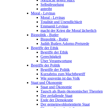
Nietzsche gegen Marx
Selbstfesselung
antreibt
Moral - Levinas
Moral - Levinas
Totalität und Unendlichkeit
Emmanül Levinas
macht der Krieg die Moral lächerlich
Biopolitik - Butler
Biopolitik - Butler
Judith Butlers Adorno-Preisrede
Begriffe der Ethik
Begriffe der Ethik
Gerechtigkeit
Über Verantwortung
Begriffe der Politik
Begriffe der Politik
Kurzabriss zum Machtbegriff
Wie souverän ist das Volk
Staat und Ökonomie
Staat und Ökonomie
Tausch als Basis ökonomischer Theorien
Der zerfallende Staat
Ende der Demokratie
Der gemeinwohlorientierte Staat