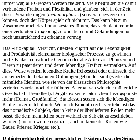
immer war, alle Grenzen werden fließend. Viele begrüßen die damit
verbundene Freiheit und Flexibilität und glauben, sich in der Zeit
dieser Veränderungen (
metamorphoses
) souverän bewegen zu
können, doch der Körper spielt oft nicht mit. Das kann bis zum
Zusammenbruch des Immunsystems führen, das sich nicht mehr in
einer vertrauten Umgebung zu orientieren und Gefährdungen nur
noch unzureichend zu erkennen vermag.
Das »Biokapital« versucht, direkten Zugriff auf die Lebendigkeit
und Produktivität elementarer biologischer Prozesse zu gewinnen
und z.B. das menschliche Genom oder alle Arten von Pflanzen und
Tieren zu patentieren und deren lebendige Kraft zu vermarkten. Auf
diese Weise werden lebendige Kräfte freigesetzt oder entfesselt, die
an keinerlei der bekannten Ordnungen gebunden sind (weder die
männliche Identität, wie sie von der klassischen Philosophie
vertreten wurde, noch die früheren Alternativen wie eine mütterliche
Gesellschaft, Fremdheit). Da gibt es keine natürlichen Bezugspunkte
mehr (Heimat, Großfamilie). Stattdessen setzen sich die lebendigen
Kräfte unvermittelt durch. Wenn ich Braidotti recht verstehe, ist das
das nomadische Subjekt, das in keine der überlieferten Rollen mehr
passt, die dem männlichen oder weiblichen Subjekt zugeschrieben
wurden (und ich würde ergänzen, auch in keine der Rollen wie
Bauer, Priester, Krieger, etc.).
Unhintergehbarkeit der menschlichen Existenz bzw. des Seins
: