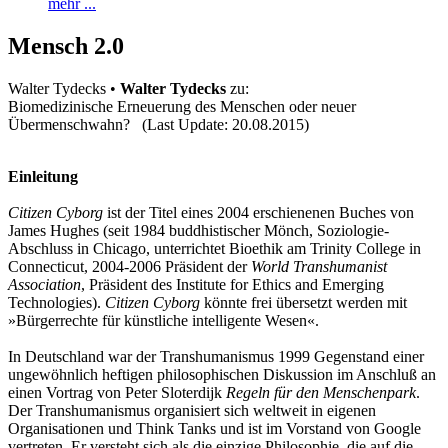
mehr ...
Mensch 2.0
Walter Tydecks •
Walter Tydecks
zu:
Biomedizinische Erneuerung des Menschen oder neuer
Übermenschwahn? (Last Update: 20.08.2015)
Einleitung
Citizen Cyborg
ist der Titel eines 2004 erschienenen Buches von
James Hughes (seit 1984 buddhistischer Mönch, Soziologie-
Abschluss in Chicago, unterrichtet Bioethik am Trinity College in
Connecticut, 2004-2006 Präsident der
World Transhumanist
Association
, Präsident des Institute for Ethics and Emerging
Technologies).
Citizen Cyborg
könnte frei übersetzt werden mit
»Bürgerrechte für künstliche intelligente Wesen«.
In Deutschland war der Transhumanismus 1999 Gegenstand einer
ungewöhnlich heftigen philosophischen Diskussion im Anschluß an
einen Vortrag von Peter Sloterdijk
Regeln für den Menschenpark
.
Der Transhumanismus organisiert sich weltweit in eigenen
Organisationen und Think Tanks und ist im Vorstand von Google
vertreten. Er versteht sich als die einzige Philosophie, die auf die