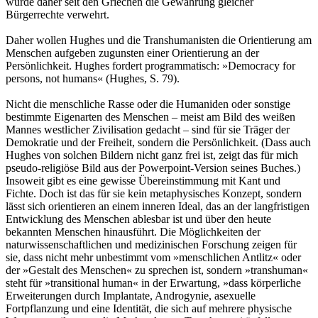
wurde daher seit den Griechen die Gewährung gleicher
Bürgerrechte verwehrt.
Daher wollen Hughes und die Transhumanisten die Orientierung am
Menschen aufgeben zugunsten einer Orientierung an der
Persönlichkeit. Hughes fordert programmatisch: »Democracy for
persons, not humans« (Hughes, S. 79).
Nicht die menschliche Rasse oder die Humaniden oder sonstige
bestimmte Eigenarten des Menschen – meist am Bild des weißen
Mannes westlicher Zivilisation gedacht – sind für sie Träger der
Demokratie und der Freiheit, sondern die Persönlichkeit. (Dass auch
Hughes von solchen Bildern nicht ganz frei ist, zeigt das für mich
pseudo-religiöse Bild aus der Powerpoint-Version seines Buches.)
Insoweit gibt es eine gewisse Übereinstimmung mit Kant und
Fichte. Doch ist das für sie kein metaphysisches Konzept, sondern
lässt sich orientieren an einem inneren Ideal, das an der langfristigen
Entwicklung des Menschen ablesbar ist und über den heute
bekannten Menschen hinausführt. Die Möglichkeiten der
naturwissenschaftlichen und medizinischen Forschung zeigen für
sie, dass nicht mehr unbestimmt vom »menschlichen Antlitz« oder
der »Gestalt des Menschen« zu sprechen ist, sondern »transhuman«
steht für »transitional human« in der Erwartung, »dass körperliche
Erweiterungen durch Implantate, Androgynie, asexuelle
Fortpflanzung und eine Identität, die sich auf mehrere physische