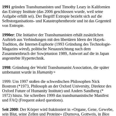
1991
gründen Transhumanisten und Timothy Leary in Kalifornien
das Extropy Institute (das 2006 geschlossen wurde, weil seine
Aufgabe erfüllt sei). Der Begriff Extropie bezieht sich auf die
Selbstorganisations- und Katastrophentheorie und ist das Gegenteil
von Entropie.
1990er
: Die Initiative der Transhumanisten erhält zusätzlichen
Auftrieb aus Verbindungen mit den libertären Ideen der Hayek-
Tradition, die Internet-Euphorie (1993 Gründung des Technologie-
Magazins
wired
), politische Neuausrichtung nach dem
Zusammenbruch der Sowjetunion 1989, Antwort auf die in Japan
angestrebte Hypertechnik.
1998
: Gründung der World Transhumanist Association, die später
umbenannt wurde in
Humanity+
1999: Um 1997 stoßen die schwedischen Philosophen Nick
Bostrom (*1973, Philosoph an der Oxford University, Direktor des
Oxford Future of Humanity Institute) und Anders Sandberg (*
1972) hinzu. Sie schreiben 1999 das transhumanistische Manifest
und FAQ (Frequent asked questions).
Seit 2000
: Der Körper wird fraktioniert in »Organe, Gene, Gewebe,
sein Blut, seine Zellen und Proteine« (Durnova, Gottweis, in
Bios