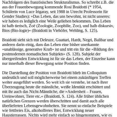
Nachfolgern des französischen Strukturalismus. So schreibt z.B. die
aus der Frauenbewegung kommende Rosi Braidotti (* 1954,
Schülerin von Luce Irigaray, seit 1988 in Utrecht Professorin für
Gender Studies): »Das Leben, das uns bewohnt, ist nicht unseres:
wir haben es lediglich eine Weile geliehen bekommen. Das Leben
ist halb tierisch, Zoë (Zoologie, Zoophilie, Zoo), und halb diskursiv,
Bios (Bio-logie)« (Braidotti in Viehöfer, Wehling, S. 125).
Braidotti sieht sich mit Deleuze, Guattari, Hardt, Negri, Balibar und
anderen darin einig, dass das Leben eine bisher unerkannte
»unablässige, generative Kraft« ist und tritt ein für die »Bildung des
postmodernen nomadischen Subjekts« (S. 128). Subjekt der
übergreifenden Entwicklung ist für sie das Leben, der Einzelne kann
nur innerhalb dieser Bewegung seine Position finden.
Die Darstellung der Position von Braidotti blieb im Colloquium
undeutlich und soll möglicherweise bei einem zukünftigen Treffen
weiter ausgeführt werden. So weit ich sie verstehe, ist nach ihrer
Überzeugung heute die männliche, weiße Identität erschüttert und
mit ihr auch das Nicht-Männliche, die »Andersheit – Frauen,
Ureinwohner, Tiere etc.« (Braidotti, S. 124). Alle früher üblichen
natürlichen Grenzen werden überschritten und damit auch alle
überlieferten Lebensgewohnheiten. Sie nennt so einfache Beispiele
wie fettfreies Eis, alkoholfreies Bier, Entwicklung neuer
Haustierrassen. Nichts wird mehr einfach so hingenommen, wie es