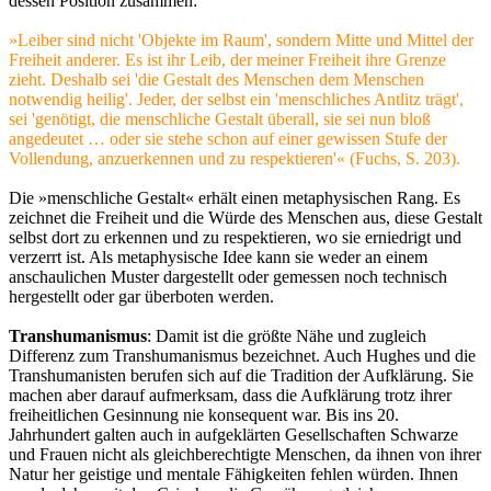
dessen Position zusammen:
»Leiber sind nicht 'Objekte im Raum', sondern Mitte und Mittel der
Freiheit anderer. Es ist ihr Leib, der meiner Freiheit ihre Grenze
zieht. Deshalb sei 'die Gestalt des Menschen dem Menschen
notwendig heilig'. Jeder, der selbst ein 'menschliches Antlitz trägt',
sei 'genötigt, die menschliche Gestalt überall, sie sei nun bloß
angedeutet … oder sie stehe schon auf einer gewissen Stufe der
Vollendung, anzuerkennen und zu respektieren'« (Fuchs, S. 203).
Die »menschliche Gestalt« erhält einen metaphysischen Rang. Es
zeichnet die Freiheit und die Würde des Menschen aus, diese Gestalt
selbst dort zu erkennen und zu respektieren, wo sie erniedrigt und
verzerrt ist. Als metaphysische Idee kann sie weder an einem
anschaulichen Muster dargestellt oder gemessen noch technisch
hergestellt oder gar überboten werden.
Transhumanismus
: Damit ist die größte Nähe und zugleich
Differenz zum Transhumanismus bezeichnet. Auch Hughes und die
Transhumanisten berufen sich auf die Tradition der Aufklärung. Sie
machen aber darauf aufmerksam, dass die Aufklärung trotz ihrer
freiheitlichen Gesinnung nie konsequent war. Bis ins 20.
Jahrhundert galten auch in aufgeklärten Gesellschaften Schwarze
und Frauen nicht als gleichberechtigte Menschen, da ihnen von ihrer
Natur her geistige und mentale Fähigkeiten fehlen würden. Ihnen