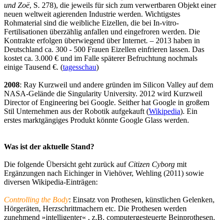
und Zoë
, S. 278), die jeweils für sich zum verwertbaren Objekt einer
neuen weltweit agierenden Industrie werden. Wichtigstes
Rohmaterial sind die weibliche Eizellen, die bei In-vitro-
Fertilisationen überzählig anfallen und eingefroren werden. Die
Kontrakte erfolgen überwiegend über Internet. – 2013 haben in
Deutschland ca. 300 - 500 Frauen Eizellen einfrieren lassen. Das
kostet ca. 3.000 € und im Falle späterer Befruchtung nochmals
einige Tausend €. (
tagesschau
)
2008
: Ray Kurzweil und andere gründen im Silicon Valley auf dem
NASA-Gelände die Singularity University. 2012 wird Kurzweil
Director of Engineering bei Google. Seither hat Google in großem
Stil Unternehmen aus der Robotik aufgekauft (
Wikipedia
). Ein
erstes marktgängiges Produkt könnte Google Glass werden.
Was ist der aktuelle Stand?
Die folgende Übersicht geht zurück auf
Citizen Cyborg
mit
Ergänzungen nach Eichinger in Viehöver, Wehling (2011) sowie
diversen Wikipedia-Einträgen:
Controlling the Body
: Einsatz von Prothesen, künstlichen Gelenken,
Hörgeräten, Herzschrittmachern etc. Die Prothesen werden
zunehmend »intelligenter« , z.B. computergesteuerte Beinprothesen.