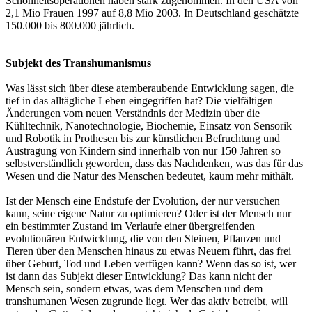
Schönheitsoperationen haben stark zugenommen. In den USA von
2,1 Mio Frauen 1997 auf 8,8 Mio 2003. In Deutschland geschätzte
150.000 bis 800.000 jährlich.
Subjekt des Transhumanismus
Was lässt sich über diese atemberaubende Entwicklung sagen, die
tief in das alltägliche Leben eingegriffen hat? Die vielfältigen
Änderungen vom neuen Verständnis der Medizin über die
Kühltechnik, Nanotechnologie, Biochemie, Einsatz von Sensorik
und Robotik in Prothesen bis zur künstlichen Befruchtung und
Austragung von Kindern sind innerhalb von nur 150 Jahren so
selbstverständlich geworden, dass das Nachdenken, was das für das
Wesen und die Natur des Menschen bedeutet, kaum mehr mithält.
Ist der Mensch eine Endstufe der Evolution, der nur versuchen
kann, seine eigene Natur zu optimieren? Oder ist der Mensch nur
ein bestimmter Zustand im Verlaufe einer übergreifenden
evolutionären Entwicklung, die von den Steinen, Pflanzen und
Tieren über den Menschen hinaus zu etwas Neuem führt, das frei
über Geburt, Tod und Leben verfügen kann? Wenn das so ist, wer
ist dann das Subjekt dieser Entwicklung? Das kann nicht der
Mensch sein, sondern etwas, was dem Menschen und dem
transhumanen Wesen zugrunde liegt. Wer das aktiv betreibt, will