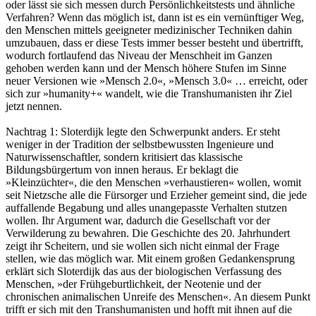
oder lässt sie sich messen durch Persönlichkeitstests und ähnliche
Verfahren? Wenn das möglich ist, dann ist es ein vernünftiger Weg,
den Menschen mittels geeigneter medizinischer Techniken dahin
umzubauen, dass er diese Tests immer besser besteht und übertrifft,
wodurch fortlaufend das Niveau der Menschheit im Ganzen
gehoben werden kann und der Mensch höhere Stufen im Sinne
neuer Versionen wie »Mensch 2.0«, »Mensch 3.0« … erreicht, oder
sich zur »humanity+« wandelt, wie die Transhumanisten ihr Ziel
jetzt nennen.
Nachtrag 1: Sloterdijk legte den Schwerpunkt anders. Er steht
weniger in der Tradition der selbstbewussten Ingenieure und
Naturwissenschaftler, sondern kritisiert das klassische
Bildungsbürgertum von innen heraus. Er beklagt die
»Kleinzüchter«, die den Menschen »verhaustieren« wollen, womit
seit Nietzsche alle die Fürsorger und Erzieher gemeint sind, die jede
auffallende Begabung und alles unangepasste Verhalten stutzen
wollen. Ihr Argument war, dadurch die Gesellschaft vor der
Verwilderung zu bewahren. Die Geschichte des 20. Jahrhundert
zeigt ihr Scheitern, und sie wollen sich nicht einmal der Frage
stellen, wie das möglich war. Mit einem großen Gedankensprung
erklärt sich Sloterdijk das aus der biologischen Verfassung des
Menschen, »der Frühgeburtlichkeit, der Neotenie und der
chronischen animalischen Unreife des Menschen«. An diesem Punkt
trifft er sich mit den Transhumanisten und hofft mit ihnen auf die