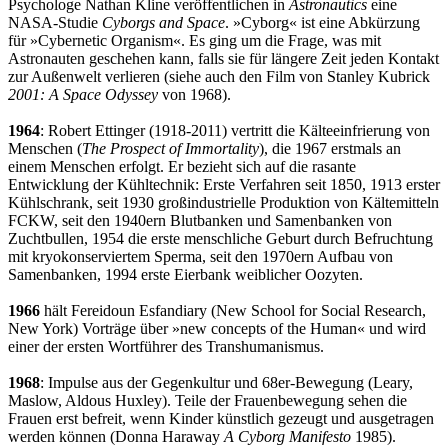
Psychologe Nathan Kline veröffentlichen in
Astronautics
eine
NASA-Studie
Cyborgs and Space
. »Cyborg« ist eine Abkürzung
für »Cybernetic Organism«. Es ging um die Frage, was mit
Astronauten geschehen kann, falls sie für längere Zeit jeden Kontakt
zur Außenwelt verlieren (siehe auch den Film von Stanley Kubrick
2001: A Space Odyssey
von 1968).
1964
: Robert Ettinger (1918-2011) vertritt die Kälteeinfrierung von
Menschen (
The Prospect of Immortality
), die 1967 erstmals an
einem Menschen erfolgt. Er bezieht sich auf die rasante
Entwicklung der Kühltechnik: Erste Verfahren seit 1850, 1913 erster
Kühlschrank, seit 1930 großindustrielle Produktion von Kältemitteln
FCKW, seit den 1940ern Blutbanken und Samenbanken von
Zuchtbullen, 1954 die erste menschliche Geburt durch Befruchtung
mit kryokonserviertem Sperma, seit den 1970ern Aufbau von
Samenbanken, 1994 erste Eierbank weiblicher Oozyten.
1966
hält Fereidoun Esfandiary (New School for Social Research,
New York) Vorträge über »new concepts of the Human« und wird
einer der ersten Wortführer des Transhumanismus.
1968
: Impulse aus der Gegenkultur und 68er-Bewegung (Leary,
Maslow, Aldous Huxley). Teile der Frauenbewegung sehen die
Frauen erst befreit, wenn Kinder künstlich gezeugt und ausgetragen
werden können (Donna Haraway
A Cyborg Manifesto
1985).