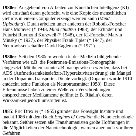
1980er
: Ausgehend von Arbeiten zur Künstlichen Intelligenz (KI)
wird ernsthaft daran geforscht, wie eine Kopie des menschlichen
Gehirns in einem Computer erzeugt werden kann (
Mind
Uploading
). Daran arbeiten unter anderem der Robotik-Forscher
Hans Moravec (* 1948,
Mind children
1988), der Erfinder und
Futurist Raymond Kurzweil (* 1948), der KI-Forscher Marvin
Minsky (* 1927), der Physiker Frank Tipler (* 1947), der
Neurowissenschaftler David Eagleman (* 1971).
1980er
: Seit den 1980ern werden in der Medizin bildgebende
Verfahren wie z.B. die Positronen-Emissions-Tomographie
eingesetzt. Mit ihnen konnte z.B. nachgewiesen werden, dass bei
ADS (Aufmerksamkeitsdefizit-/Hyperaktivitätsstörung) ein Mangel
in der Dopamin-Transporter-Dichte vorliegt. (Dopamin wurde 1910
entdeckt, seine Funktion als Neurotransmitter 1958). Diese
Erkenntnisse haben zu einer Welle von Verschreibungen
entsprechender Medikamente geführt (z.B. Ritalin), deren
Wirksamkeit jedoch umstritten ist.
1985
: Eric Drexler (* 1955) gründet das Foresight Institute und
macht 1986 mit dem Buch
Engines of Creation
die Nanotechnologie
bekannt. Seither setzen alle Transhumanisten große Hoffnungen in
die Möglichkeiten der Nanotechnologie, warnen aber auch vor ihren
Gefahren.