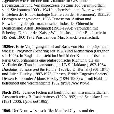
Agentien« wie Hormone und Vitamine für Gesundheit,
Lebensqualität und Verfallsprozesse bis zum Tod verantwortlich
sind. Sie konnten 1909 - 1941 biochemisch identifiziert werden.
Entstehen der Endokrinologie (Lehre von den Hormonen). 1925/26
Östrogen nachgewiesen, 1935 Testosteron. Aufbau und
Entwicklung der pharmazeutischen Industrie. Führend in
Deutschland: Adolf Butenandt (1903-1995): Verbunden mit
Schering. Direktor des Kaiser-Wilhelm-Instituts für Biochemie in
NS-Zeit. 1960-1972 Präsident der Max-Planck-Gesellschaft.
1920er
: Erste Verjüngungsmittel auf Basis von Hormonpräparaten
wie z.B. Progynon (Schering seit 1928) und Menformon (Organon
seit 1926). In England entsteht im Umfeld der Kommunistischen
Partei Großbritanniens eine philosophische Richtung, die als
Vorläufer des Transhumanismus gilt: J.B.S. Haldane (1892-1964,
Daedalus, Science and the Future
, 1923), J.D. Bernal (1901-1971)
und Julian Huxley (1887-1975, Unesco, British Eugenics Society).
Dessen Halbbruder Aldous Huxley (1894-1963) war mit Haldane
befreundet und veröffentlichte 1932
Brave New World
.
Nach 1945
: Science Fiction mit häufig hohem wissenschaftlichem
Anspruch wie z.B. Isaak Asimov (1920-1992) und Stanislaw Lem
(1921-2006,
Cyberiad
1965).
1960
: Der Neurowissenschaftler Manfred Clynes und der