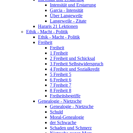
Intensität und Erstarrung
Garcia - Intensität
Über Langeweile
Langeweile - Zitate
Hararis 21 Lektionen
Ethik - Macht - Politik
Ethik - Macht - Politik
Freiheit
Freiheit
1 Freiheit
2 Freiheit und Schicksal
3 Freiheit Selbstwiderspruch
4 Freiheit und Sozialkredit
5 Freiheit 5
6 Freiheit 6
7 Freiheit 7
8 Freiheit 8
Freiheitsbegriffe
Genealogie - Nietzsche
Genealogie - Nietzsche
Schuld
Moral-Genealogie
der Schwache
Schaden und Schmerz