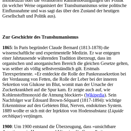
Biomedizin oder die veränderten Rahmenbedingungen der Politik
(in welcher Weise organisiert der Transhumanismus seine politische
Einflussnahme und was sagt das über den Zustand der heutigen
Gesellschaft und Politik aus).
Zur Geschichte des Transhumanismus
1865
: In Paris begründet Claude Bernard (1813-1878) die
wissenschaftliche und experimentelle Medizin. Er war entgegen
einer Jahrtausende währenden Tradition überzeugt, dass im
organischen und anorganischen Bereich die gleichen Gesetze gelten,
was seither als völlig selbstverständlich gilt. Erstmals
Tierexperimente. »Er entdeckte die Rolle der Pankreassekretion bei
der Verdauung von Fetten, die Rolle der Leber bei der inneren
Sekretion von Glukose im Blut, womit man der Ursache der
Zuckerkrankheit auf die Spur kam. Er zeigte auch auf, wie
Kohlenstoffmonoxid die Atmung blockiert« (
Wikipedia
). Sein
Nachfolger war Èdouard Brown-Séquard (1817-1894): wichtige
Erkenntnisse auf den Gebieten Blut, Nerven, endokrines System.
1889 wollte er sich mit der Injektion von Hodensubstanz (
Liquide
orchitique
) verjüngen.
1900
: Um 1900 entstand die Überzeugung, dass »unsichtbare