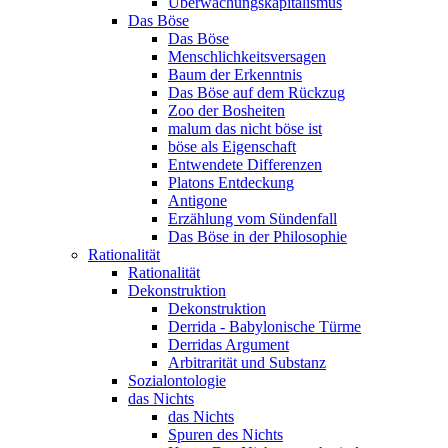
Überwachungskapitalismus
Das Böse
Das Böse
Menschlichkeitsversagen
Baum der Erkenntnis
Das Böse auf dem Rückzug
Zoo der Bosheiten
malum das nicht böse ist
böse als Eigenschaft
Entwendete Differenzen
Platons Entdeckung
Antigone
Erzählung vom Sündenfall
Das Böse in der Philosophie
Rationalität
Rationalität
Dekonstruktion
Dekonstruktion
Derrida - Babylonische Türme
Derridas Argument
Arbitrarität und Substanz
Sozialontologie
das Nichts
das Nichts
Spuren des Nichts