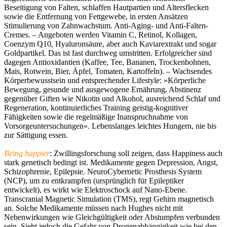
Beseitigung von Falten, schlaffen Hautpartien und Altersflecken
sowie die Entfernung von Fettgewebe, in ersten Ansätzen
Stimulierung von Zahnwachstum. Anti-Aging- und Anti-Falten-
Cremes. – Angeboten werden Vitamin C, Retinol, Kollagen,
Coenzym Q10, Hyaluronsäure, aber auch Kaviarextrakt und sogar
Goldpartikel. Das ist fast durchweg umstritten. Erfolgreicher sind
dagegen Antioxidantien (Kaffee, Tee, Bananen, Trockenbohnen,
Mais, Rotwein, Bier, Äpfel, Tomaten, Kartoffeln). – Wachsendes
Körperbewusstsein und entsprechender Lifestyle: »Körperliche
Bewegung, gesunde und ausgewogene Ernährung, Abstinenz
gegenüber Giften wie Nikotin und Alkohol, ausreichend Schlaf und
Regeneration, kontinuierliches Training geistig-kognitiver
Fähigkeiten sowie die regelmäßige Inanspruchnahme von
Vorsorgeuntersuchungen«. Lebenslanges leichtes Hungern, nie bis
zur Sättigung essen.
Being happier
: Zwillingsforschung soll zeigen, dass Happiness auch
stark genetisch bedingt ist. Medikamente gegen Depression, Angst,
Schizophrenie, Epilepsie. NeuroCybernetic Prosthesis System
(NCP), um zu entkrampfen (ursprünglich für Epileptiker
entwickelt), es wirkt wie Elektroschock auf Nano-Ebene.
Transcranial Magnetic Simulation (TMS), regt Gehirn magnetisch
an. Solche Medikamente müssen nach Hughes nicht mit
Nebenwirkungen wie Gleichgültigkeit oder Abstumpfen verbunden
sein. Sieht jedoch die Gefahr von Drogenabhängigkeit wie bei den