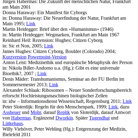
Jürgen Habermas: Die Zukunft der menschlichen Natur, Frankfurt
am Main 2001
Donna Haraway: Ein Manifest für Cyborgs
in: Donna Haraway: Die Neuerfindung der Natur, Frankfurt am
Main 1995;
Link
Martin Heidegger: Brief über den »Humanismus« (1946)
in: Martin Heidegger: Wegmarken, Frankfurt am Main 1967
Reinhard Heil: Rezension: Hughes; Citizen Cyborg
in: Sic et Non, 2005;
Link
James Hughes: Citizen Cyborg, Boulder (Colorado) 2004;
Kurzversion
Powerpoint-Version
Anton Leist: Medizinethik und europäische Metaphysik der Person
in: Nikola Biller-Andorno u.a. (Hg.): Gibt es eine universale
Bioethik?, 2007 ;
Link
Denis Mäder: Transhumanismus, Seminar an der FU Berlin im
Sommersemester 2013;
Link
Alexander Schlaak: Ribosomen – Neuer Sonderforschungsbereich
erforscht Hochleistungsmaschinen biologischer Zellen
in: idw – Informationsdienst Wissenschaft, Regensburg 2011;
Link
Peter Sloterdijk: Regeln für den Menschenpark, 1999;
Link
, dazu
Assheuer
und
Mohr
, darauf
Replik
von Sloterdijk, darauf Antwort
von
Habermas
. Ergänzend
Dworkin
. Später
Tugendhat
und
Lütkehaus
.
Willy Viehöver, Peter Wehling (Hg.): Entgrenzung der Medizin,
Bielefeld 2011