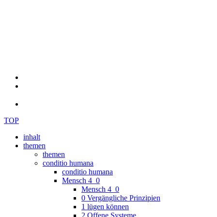
TOP
inhalt
themen
themen
conditio humana
conditio humana
Mensch 4_0
Mensch 4_0
0 Vergängliche Prinzipien
1 lügen können
2 Offene Systeme