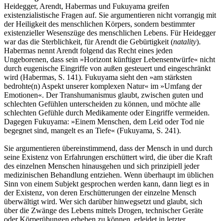
Heidegger, Arendt, Habermas und Fukuyama greifen
existenzialistische Fragen auf. Sie argumentieren nicht vorrangig mit
der Heiligkeit des menschlichen Körpers, sondern bestimmter
existenzieller Wesenszüge des menschlichen Lebens. Für Heidegger
war das die Sterblichkeit, für Arendt die Gebürtigkeit (
natality
).
Habermas nennt Arendt folgend das Recht eines jeden
Ungeborenen, dass sein »Horizont künftiger Lebensentwürfe« nicht
durch eugenische Eingriffe von außen gesteuert und eingeschränkt
wird (Habermas, S. 141). Fukuyama sieht den »am stärksten
bedrohte(n) Aspekt unserer komplexen Natur« im »Umfang der
Emotionen«. Der Transhumanismus glaubt, zwischen guten und
schlechten Gefühlen unterscheiden zu können, und möchte alle
schlechten Gefühle durch Medikamente oder Eingriffe vermeiden.
Dagegen Fukuyama: »Einem Menschen, dem Leid oder Tod nie
begegnet sind, mangelt es an Tiefe« (Fukuyama, S. 241).
Sie argumentieren übereinstimmend, dass der Mensch in und durch
seine Existenz von Erfahrungen erschüttert wird, die über die Kraft
des einzelnen Menschen hinausgehen und sich prinzipiell jeder
medizinischen Behandlung entziehen. Wenn überhaupt im üblichen
Sinn von einem Subjekt gesprochen werden kann, dann liegt es in
der Existenz, von deren Erschütterungen der einzelne Mensch
überwältigt wird. Wer sich darüber hinwegsetzt und glaubt, sich
über die Zwänge des Lebens mittels Drogen, technischer Geräte
oder Körperübungen erheben zu können, erleidet in letzter