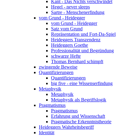
Kant - Das Nichts verschwindet
Hegel - never sleeps
Sartre - Menschenerfindung
vom Grund - Heidegger
vom Grund - Heidegger
Satz vom Grund
Repräsentation und Fort-Da-Spiel
Heideggers Transzendenz
Heideggers Goethe
Professionalität und Begründung
schwarze Hefte
Thomas Bernhard schimpft
zwingende Beweise
Quantifizierungen
Quantifizierungen
big five - eine Wissenserfindung
Metaphysik
Metaphysik
Metaphysik als Begriffslogik
Pragmatismus
Pragmatismus
Erfahrung und Wissenschaft
Pragmatische Erkenntnistheorie
Heideggers Wahrheitsbegriff
Identität