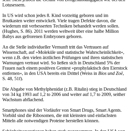
Lotusessern.
In US wird schon jedes 8. Kind vorzeitig geboren und im
Brutkasten weiter entwickelt. Viele tragen Defekte davon, die
wiederum mit verbesserten Techniken behandelt werden sollen.
(Hughes, S. 86). 2011 werden weltweit über eine halbe Million
Babys aus gefrorenen Embryonen geboren.
An die Stelle individueller Vernunft tritt das Vertrauen auf
Wissenschaft, auf »Moleküle und statistische Wahrscheinlichkeit«,
wenn z.B. den vielen ärztlichen Prüfungen und ihren statistischen
Warnungen vertraut wird. So ließen sich in Deutschland 5% der
Frauen nach einem positiven Gentest »prophylaktisch den Eierstock
entfernen«, in den USA bereits ein Drittel (Weiss in
Bios und Zoë
,
S. 48, 51f).
Die Abgabe von Methylphenidat (z.B. Ritalin) stieg in Deutschland
von 34 kg 1993 auf 1,2 to 2006 und weiter auf 1,7 to 2009, seither
Wachstum abflachend.
Smartphones sind der Vorläufer von Smart Drugs, Smart Agents.
Vorbild sind die Ribosomen, die mit kleinsten und einfachsten
Mitteln alle notwendigen Proteine herstellen können.