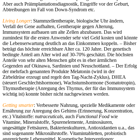
Aber auch Präimplantationsdiagnostik, Eingriffe vor der Geburt,
Abtreibungen im Fall von Down-Syndrom etc.
Living Longer
: Stammzellentherapie, biologische Uhr ändern,
Verfall der Gene aufhalten, Gentherapie gegen Alterung,
Immunsystem aufbauen um alte Zellen abzubauen. Das wird
zumindest für die ersten Anwender sehr viel Geld kosten und könnte
die Lebenserwartung deutlich an das Einkommen koppeln. – Bisher
beträgt das höchste erreichbare Alter ca. 120 Jahre. Der genetisch
bedingte Anteil am Alter wird auf 30-70% geschätzt. Die höchsten
Anteile von sehr alten Menschen gibt es in eher ärmlichen
Gegenden auf Okinawa, Sardinien und Neuschottland. – Der Erfolg
der mehrfach genannten Produkte Melatonin (wird in der
Zirbeldrüse erzeugt und regelt den Tag-Nacht-Zyklus), DHEA
(steuert Geschlechtshormone), Wachstumshormone (Somatotropin),
Thymustherapie (Anregung des Thymus, der für das Immunsystem
wichtig ist) konnte bisher nicht nachgewiesen werden.
Getting smarter
: Verbesserte Nahrung, spezielle Medikamente oder
Ernährung zur Anregung des Gehirns (Erinnerung, Konzentration,
etc.) Vitalstoffe:
nutraceuticals
, auch
Functional Food
wie
Vitamine, Mineralstoffe, Spurenelemente, Aminosäuren,
ungesättigte Fettsäuren, Bakterienkulturen, Antioxidantien u.a., das
sind sogenannte Mikronährstoffe. Vitamintabletten, probiotisch
angereicherte Lebensmittel. Kosmetische Interventionen: