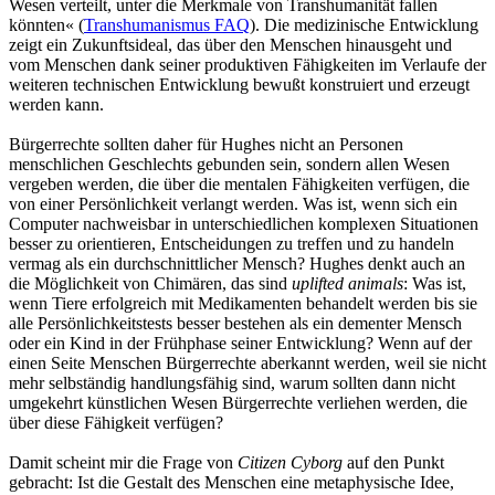
Wesen verteilt, unter die Merkmale von Transhumanität fallen
könnten« (
Transhumanismus FAQ
). Die medizinische Entwicklung
zeigt ein Zukunftsideal, das über den Menschen hinausgeht und
vom Menschen dank seiner produktiven Fähigkeiten im Verlaufe der
weiteren technischen Entwicklung bewußt konstruiert und erzeugt
werden kann.
Bürgerrechte sollten daher für Hughes nicht an Personen
menschlichen Geschlechts gebunden sein, sondern allen Wesen
vergeben werden, die über die mentalen Fähigkeiten verfügen, die
von einer Persönlichkeit verlangt werden. Was ist, wenn sich ein
Computer nachweisbar in unterschiedlichen komplexen Situationen
besser zu orientieren, Entscheidungen zu treffen und zu handeln
vermag als ein durchschnittlicher Mensch? Hughes denkt auch an
die Möglichkeit von Chimären, das sind
uplifted animals
: Was ist,
wenn Tiere erfolgreich mit Medikamenten behandelt werden bis sie
alle Persönlichkeitstests besser bestehen als ein dementer Mensch
oder ein Kind in der Frühphase seiner Entwicklung? Wenn auf der
einen Seite Menschen Bürgerrechte aberkannt werden, weil sie nicht
mehr selbständig handlungsfähig sind, warum sollten dann nicht
umgekehrt künstlichen Wesen Bürgerrechte verliehen werden, die
über diese Fähigkeit verfügen?
Damit scheint mir die Frage von
Citizen Cyborg
auf den Punkt
gebracht: Ist die Gestalt des Menschen eine metaphysische Idee,