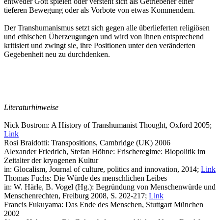
entweder Gott spielen oder versteht sich als Getriebener einer
tieferen Bewegung oder als Vorbote von etwas Kommendem.
Der Transhumanismus setzt sich gegen alle überlieferten religiösen
und ethischen Überzeugungen und wird von ihnen entsprechend
kritisiert und zwingt sie, ihre Positionen unter den veränderten
Gegebenheit neu zu durchdenken.
Literaturhinweise
Nick Bostrom: A History of Transhumanist Thought, Oxford 2005;
Link
Rosi Braidotti: Transpositions, Cambridge (UK) 2006
Alexander Friedrich, Stefan Höhne: Frischeregime: Biopolitik im
Zeitalter der kryogenen Kultur
in: Glocalism, Journal of culture, politics and innovation, 2014;
Link
Thomas Fuchs: Die Würde des menschlichen Leibes
in: W. Härle, B. Vogel (Hg.): Begründung von Menschenwürde und
Menschenrechten, Freiburg 2008, S. 202-217;
Link
Francis Fukuyama: Das Ende des Menschen, Stuttgart München
2002