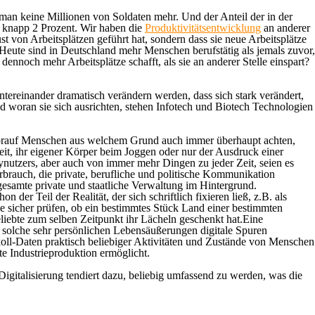
man keine Millionen von Soldaten mehr. Und der Anteil der in der
i knapp 2 Prozent. Wir haben die
Produktivitätsentwicklung
an anderer
t von Arbeitsplätzen geführt hat, sondern dass sie neue Arbeitsplätze
 Heute sind in Deutschland mehr Menschen berufstätig als jemals zuvor,
ennoch mehr Arbeitsplätze schafft, als sie an anderer Stelle einspart?
ntereinander dramatisch verändern werden, dass sich stark verändert,
woran sie sich ausrichten, s
tehen Infotech und Biotech Technologien
 worauf Menschen aus welchem Grund auch immer überhaupt achten,
eit, ihr eigener Körper beim Joggen oder nur der Ausdruck einer
utzers, aber auch von immer mehr Dingen zu jeder Zeit, seien es
erbrauch, die private, berufliche und politische Kommunikation
gesamte private und staatliche Verwaltung im Hintergrund.
der Teil der Realität, der sich schriftlich fixieren ließ, z.B. als
ge sicher prüfen, ob ein bestimmtes Stück Land einer bestimmten
eliebte zum selben Zeitpunkt ihr Lächeln geschenkt hat.Eine
 solche sehr persönlichen Lebensäußerungen digitale Spuren
koll-Daten praktisch beliebiger Aktivitäten und Zustände von Menschen
e Industrieproduktion ermöglicht.
Digitalisierung tendiert dazu, beliebig umfassend zu werden, was die