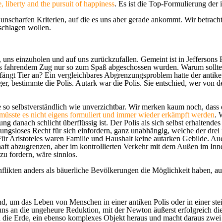
e, liberty and the pursuit of happiness
.
Es ist die Top-Formulierung der
unscharfen Kriterien, auf die es uns aber gerade ankommt. Wir betrach
schlagen wollen.
uns einzuholen und auf uns zurückzufallen. Gemeint ist in Jeffersons 
 aus fahrendem Zug nur so zum Spaß abgeschossen wurden
.
Warum sollte
ngt Tier an? Ein vergleichbares Abgrenzungsproblem hatte der antike 
r, bestimmte die Polis. Autark war die Polis. Sie entschied, wer von
 so selbstverständlich wie unverzichtbar. Wir merken kaum noch, dass 
, müsste es nicht eigens formuliert und immer wieder erkämpft werden
. 
 danach schlicht überflüssig ist. Der Polis als sich selbst erhaltendes
ungsloses Recht für sich einfordern, ganz unabhängig, welche der dre
ür Aristoteles waren Familie und Haushalt keine autarken Gebilde. Auc
haft abzugrenzen, aber im kontrollierten Verkehr mit dem Außen im Inn
zu fordern, wäre sinnlos.
flikten anders als bäuerliche Bevölkerungen die Möglichkeit haben, a
sind, um das Leben von Menschen in einer antiken Polis oder in einer s
s an die ungeheure Reduktion, mit der Newton äußerst erfolgreich die 
 die Erde, ein ebenso komplexes Objekt heraus und macht daraus zwei 