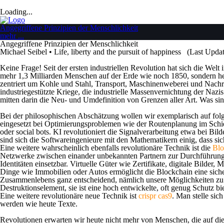
Loading...
Angegriffene Prinzipien der Menschlichkeit
mehr ...
Angegriffene Prinzipien der Menschlichkeit
Michael Seibel •
Life, liberty and the pursuit of happiness
(Last Update
Keine Frage! Seit der ersten industriellen Revolution hat sich die Welt
mehr 1,3 Milliarden Menschen auf der Erde wie noch 1850, sondern he
zentriert um Kohle und Stahl, Transport, Maschinenweberei und Nachr
industriegestützte Kriege, die industrielle Massenvernichtung der Na
mitten darin die Neu- und Umdefinition von Grenzen aller Art. Was s
Bei der philosophischen Abschätzung wollen wir exemplarisch auf fol
eingesetzt bei Optimierungsproblemen wie der Routenplanung im Schi
oder social bots.
KI
revolutioniert die Signalverarbeitung etwa bei B
sind sich die Softwareingenieure mit den Mathematikern einig, dass si
Eine weitere wahrscheinlich ebenfalls revolutionäre Technik ist die
Blo
Netzwerke zwischen einander unbekannten Partnern zur Durchführung r
Identitäten einsetzbar. Virtuelle Güter wie Zertifikate, digitale Bilde
Dinge wie Immobilien oder Autos ermöglicht die Blockchain eine siche
Zusammenlebens ganz entscheidend, nämlich unsere Möglichkeiten zu lüg
Destruktionselement, sie ist eine hoch entwickelte, oft genug Schutz
Eine weitere revolutionäre neue Technik ist
crispr cas9
.
Man stelle sic
werden wie heute Texte.
Revolutionen erwarten wir heute nicht mehr von Menschen, die auf die