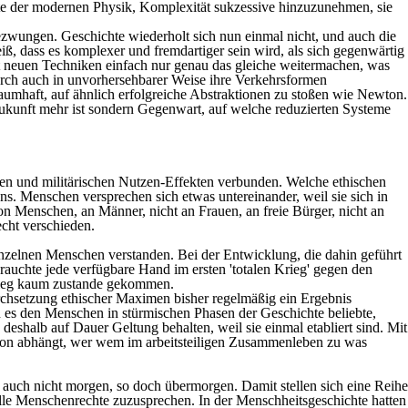
hte der modernen Physik, Komplexität sukzessive hinzuzunehmen, sie
zwungen. Geschichte wiederholt sich nun einmal nicht, und auch die
ß, dass es komplexer und fremdartiger sein wird, als sich gegenwärtig
it neuen Techniken einfach nur genau das gleiche weitermachen, was
durch auch in unvorhersehbarer Weise ihre Verkehrsformen
aumhaft, auf ähnlich erfolgreiche Abstraktionen zu stoßen wie Newton.
 Zukunft mehr ist sondern Gegenwart, auf welche reduzierten Systeme
ichen und militärischen Nutzen-Effekten verbunden. Welche ethischen
. Menschen versprechen sich etwas untereinander, weil sie sich in
on Menschen, an Männer, nicht an Frauen, an freie Bürger, nicht an
echt verschieden.
nzelnen Menschen verstanden. Bei der Entwicklung, die dahin geführt
rauchte jede verfügbare Hand im ersten 'totalen Krieg' gegen den
krieg kaum zustande gekommen.
rchsetzung ethischer Maximen bisher regelmäßig ein Ergebnis
n es den Menschen in stürmischen Phasen der Geschichte beliebte,
deshalb auf Dauer Geltung behalten, weil sie einmal etabliert sind. Mit
ovon abhängt, wer wem im arbeitsteiligen Zusammenleben zu was
n auch nicht morgen, so doch übermorgen. Damit stellen sich eine Reihe
lle Menschenrechte zuzusprechen. In der Menschheitsgeschichte hatten