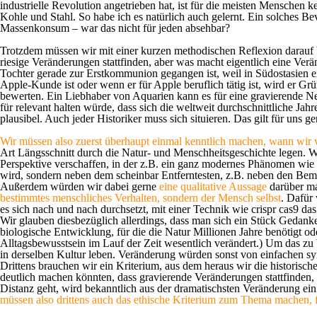
industrielle Revolution angetrieben hat, ist für die meisten Menschen 
Kohle und Stahl. So habe ich es natürlich auch gelernt. Ein solches Bev
Massenkonsum – war das nicht für jeden absehbar?
Trotzdem müssen wir mit einer kurzen methodischen Reflexion darauf b
riesige Veränderungen stattfinden, aber was macht eigentlich eine Verä
Tochter gerade zur Erstkommunion gegangen ist, weil in Südostasien e
Apple-Kunde ist oder wenn er für Apple beruflich tätig ist, wird er Gr
bewerten. Ein Liebhaber von Aquarien kann es für eine gravierende N
für relevant halten würde, dass sich die weltweit durchschnittliche J
plausibel. Auch jeder Historiker muss sich situieren. Das gilt für un
Wir müssen also zuerst überhaupt einmal kenntlich machen, wann wir
Art Längsschnitt durch die Natur- und Menschheitsgeschichte legen. W
Perspektive verschaffen, in der z.B. ein ganz modernes Phänomen wie
wird, sondern neben dem scheinbar Entferntesten, z.B. neben den Be
Außerdem würden wir dabei gerne
eine qualitative Aussage
darüber m
bestimmtes menschliches Verhalten, sondern der Mensch selbst
. Dafür
es sich nach und nach durchsetzt, mit einer Technik wie
crispr cas9
das
Wir glauben diesbezüglich allerdings, dass man sich ein Stück Gedanken
biologische Entwicklung, für die die Natur Millionen Jahre benötigt o
Alltagsbewusstsein im Lauf der Zeit wesentlich verändert.) Um das zu
in derselben Kultur leben. Veränderung würden sonst von einfachen s
Drittens brauchen wir ein Kriterium, aus dem heraus wir die historisch
deutlich machen könnten, dass gravierende Veränderungen stattfinden,
Distanz geht, wird bekanntlich aus der dramatischsten Veränderung ein 
müssen also drittens auch das ethische Kriterium zum Thema machen, f