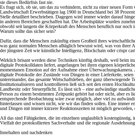
sie dieses Bedürfnis fast nie.
Es fragt sich, ob sie, um das zu verhindern, nicht zu einer neuen Fo
Landwirtschaft Erwerbstätigen lag 1900 in Deutschland bei 38 Prozent 
Stelle detailliert beschrieben. Dagegen wird immer wieder darauf hinge
in anderen Bereichen geschaffen hat. Die Arbeitsplätze wurden zunehme
obwohl seit langem die Körperkraft des Menschen beruflich nur noch in 
Warum sollte das sicher sein?
Dafür, dass die Menschen zukünftig einen Großteil ihres wirtschaftlich
was ganz normalen Menschen alltäglich bewusst wird, was von ihrer A
der jüngsten Zeit wie
künstliche Intelligenz,
Blockchain
oder
crispr cas
Wirklich brisant werden diese Techniken künftig deshalb, weil beim 
digitale Protokolldaten liefert, angefangen bei ihren eigenen körperli
momentanen Emotion auf der Aufnahme einer Überwachungskamera. Auto
digitale Protokolle der Zustände von Dingen in einer Lieferkette, sei
untereinander, das gesamte Wirtschaftsleben, der ganz überwiegende T
Institutionalisieren und kontrollieren ließ sich seit den ersten Hochkul
Landbesitz oder Steuerpflicht. Es lässt sich – eine aufwändige staatli
Person zu einem bestimmten Zeitpunkt gehört hat oder nicht, aber es l
entsprechende Beobachtung wäre zwar möglich, aber viel zu aufwändig 
hinterlassen und wissen nicht, wie wir das finden sollen. Eine immer 
und Dingen mit immer kürzere Reaktionszeiten ist möglich geworden, di
All das sind Fähigkeiten, die im einzelnen unglaublich kostengünstig,
Vielfalt der protokollierten Sachverhalte und die regionale Ausdehnun
Innehalten und nachdenken