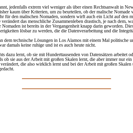
nnt, jedenfalls extrem viel weniger als über einen Rechtsanwalt in Ne
isher kaum über Kriterien, um zu beurteilen, ob der malische Nomade 
fahr für den malischen Nomaden, sondern wirft auch ein Licht auf den
te verändert das menschliche Zusammenleben drastisch, je nach dem, w
für Nomaden ist bereits in der Vergangenheit knapp darin geworden. D
rigkeiten lösbar zu werden, die die Datenverarbeitung und die Integritä
 an dem technische Lösungen in Los Alamos mit einem Mal politische 
ar damals keine ruhige und ist es auch heute nicht.
hts dazu lernt, ob sie mit Hunderttausenden von Datensätzen arbeitet od
s ob sie aus der Arbeit mit großen Skalen lernt, die aber immer nur ein 
verändert, die also wirklich lernt und bei der Arbeit mit großen Skalen
gedacht.