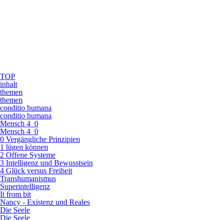
TOP
inhalt
themen
themen
conditio humana
conditio humana
Mensch 4_0
Mensch 4_0
0 Vergängliche Prinzipien
1 lügen können
2 Offene Systeme
3 Intelligenz und Bewusstsein
4 Glück versus Freiheit
Transhumanismus
Superintelligenz
It from bit
Nancy - Existenz und Reales
Die Seele
Die Seele