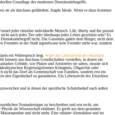
 ideellen Grundlage des modernen Demokratiebegriffs.
ten sie als durchaus gefährdete, fragile Ideale. Wenn es dazu kommen
Formel jeder einzelne individuelle Mensch.
Life, liberty and the pursuit
 nicht auch jedes Tier oder überhaupt jedes Leben geschützt sein? Es
Demokratiebegriff nicht. Die Garantien galten dem Bürger, nicht dem
 den Fremden in der Stadt irgendwann kein Fremder mehr war, sondern
darin ein Widerspruch liegt.
Wäre das Lebensrecht des einzelnen
Wir können uns durchaus Gesellschaften vorstellen, in denen ein
 autarkes Gebilde, wie Platon und Aristoteles sie sahen, musste sich
i idealtypischen Regierungsformen Königtum, Oligarchie oder
h nicht das Dorf als Gemeinschaft von Familien, sondern erst ein
ern den Eigenbedarf zu garantieren. Ein Lebensrecht des Einzelnen
uszuweichen und in denen der spezifische Schutzbedarf nach außen
teinzeitlichen Nomadensippe zu beschreiben und erst recht, um
Physik als Wissenschaft einläutet. Er greift aus dem gesamten
Massenpunkte und nicht mehr. Eine rabiater Abstraktion und im