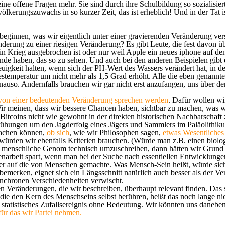
keine offene Fragen mehr. Sie sind durch ihre Schulbildung so sozialis
ölkerungszuwachs in so kurzer Zeit, das ist erheblich! Und in der Tat i
eginnen, was wir eigentlich unter einer gravierenden Veränderung ver
nderung zu einer riesigen Veränderung? Es gibt Leute, die fest davon üb
in Krieg ausgebrochen ist oder nur weil Apple ein neues
iphone
auf den
ünde haben, das so zu sehen. Und auch bei den anderen Beispielen gibt 
euigkeit halten, wenn sich der PH-Wert des Wassers verändert hat, in
ahrestemperatur um nicht mehr als 1,5 Grad erhöht. Alle die eben genan
s genauso. Andernfalls brauchen wir gar nicht erst anzufangen, uns übe
 von einer bedeutenden Veränderung sprechen werden
. Dafür wollen wi
ir meinen, dass wir bessere Chancen haben, sichtbar zu machen, was w
Bitcoins
nicht wie gewohnt in der direkten historischen Nachbarschaft
mühungen um den Jagderfolg eines Jägers und Sammlers im P
aläolithik
achen können,
ob sich
, wie wir Philosophen sagen,
etwas Wesentliches 
 würden wir ebenfalls Kriterien brauchen. (Würde man z.B. einen biol
 menschliche Genom technisch umzuschreiben, dann hätten wir Grund z
arbeit spart, wenn man bei der Suche nach essentiellen Entwicklungen s
der auf die von Menschen gemachte. Was Mensch-Sein heißt, würde sich 
 bemerken, eignet sich ein Längsschnitt natürlich auch besser als der
ynchronen Verschiedenheiten verwischt.
en Veränderungen, die wir beschreiben, überhaupt relevant finden. Das 
 die den Kern des Menschseins selbst berühren, heißt das noch lange n
statistisches Zufallsereignis ohne Bedeutung. Wir könnten uns danebens
ür das wir Partei nehmen.