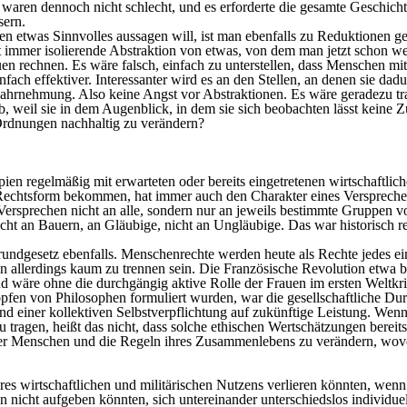
n waren dennoch nicht schlecht, und es erforderte die gesamte Geschic
sern.
 etwas Sinnvolles aussagen will, ist man ebenfalls zu Reduktionen ge
 immer isolierende Abstraktion von etwas, von dem man jetzt schon wei
en rechnen. Es wäre falsch, einfach zu unterstellen, dass Menschen m
ach effektiver. Interessanter wird es an den Stellen, an denen sie da
twahrnehmung. Also keine Angst vor Abstraktionen. Es wäre geradezu tr
b, weil sie in dem Augenblick, in dem sie sich beobachten lässt keine
e Ordnungen nachhaltig zu verändern?
ipien regelmäßig mit erwarteten oder bereits eingetretenen wirtschaftl
Rechtsform bekommen, hat immer auch den Charakter eines Versprechens
 Versprechen nicht an alle, sondern nur an jeweils bestimmte Gruppen v
cht an Bauern, an Gläubige, nicht an Ungläubige. Das war historisch r
undgesetz ebenfalls. Menschenrechte werden heute als Rechte jedes ei
en allerdings kaum zu trennen sein. Die Französische Revolution etwa b
nd wäre ohne die durchgängig aktive Rolle der Frauen im ersten Welt
pfen von Philosophen formuliert wurden, war die gesellschaftliche Du
d einer kollektiven Selbstverpflichtung auf zukünftige Leistung. Wen
tragen, heißt das nicht, dass solche ethischen Wertschätzungen bereits 
ben der Menschen und die Regeln ihres Zusammenlebens zu verändern, w
hres wirtschaftlichen und militärischen Nutzens verlieren könnten, wen
nicht aufgeben könnten, sich untereinander unterschiedslos individue