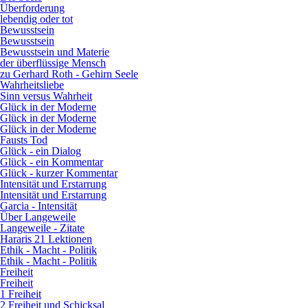
Überforderung
lebendig oder tot
Bewusstsein
Bewusstsein
Bewusstsein und Materie
der überflüssige Mensch
zu Gerhard Roth - Gehirn Seele
Wahrheitsliebe
Sinn versus Wahrheit
Glück in der Moderne
Glück in der Moderne
Glück in der Moderne
Fausts Tod
Glück - ein Dialog
Glück - ein Kommentar
Glück - kurzer Kommentar
Intensität und Erstarrung
Intensität und Erstarrung
Garcia - Intensität
Über Langeweile
Langeweile - Zitate
Hararis 21 Lektionen
Ethik - Macht - Politik
Ethik - Macht - Politik
Freiheit
Freiheit
1 Freiheit
2 Freiheit und Schicksal