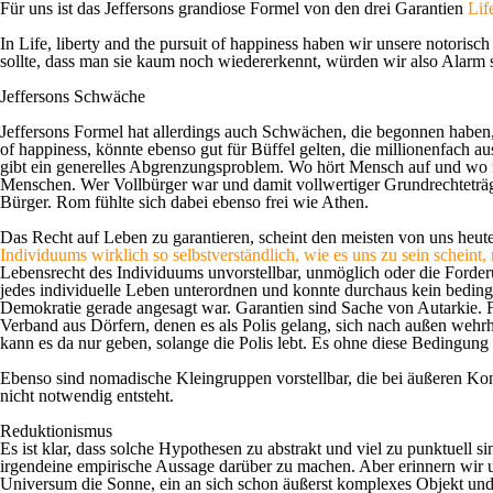
Für uns ist das Jeffersons grandiose Formel von den drei Garantien
Lif
In
Life, liberty and the pursuit of happiness
haben wir unsere notorisch 
sollte, dass man sie kaum noch wiedererkennt, würden wir also Alarm 
Jeffersons Schwäche
Jeffersons Formel hat allerdings auch Schwächen, die begonnen haben, 
of happiness,
könnte ebenso gut für Büffel gelten, die millionenfach
gibt ein generelles Abgrenzungsproblem. Wo hört Mensch auf und wo fä
Menschen. Wer Vollbürger war und damit vollwertiger Grundrechteträge
Bürger. Rom fühlte sich dabei ebenso frei wie Athen.
Das Recht auf Leben zu garantieren, scheint den meisten von uns heute
Individuums wirklich so selbstverständlich, wie es uns zu sein scheint
Lebensrecht des Individuums unvorstellbar, unmöglich oder die Forderung
jedes individuelle Leben unterordnen und konnte durchaus kein beding
Demokratie gerade angesagt war. Garantien sind Sache von Autarkie. F
Verband aus Dörfern, denen es als Polis gelang, sich nach außen wehr
kann es da nur geben, solange die Polis lebt. Es ohne diese Bedingung 
Ebenso sind nomadische Kleingruppen vorstellbar, die bei äußeren Kon
nicht notwendig entsteht.
Reduktionismus
Es ist klar, dass solche Hypothesen zu abstrakt und viel zu punktuell 
irgendeine empirische Aussage darüber zu machen. Aber erinnern wir un
Universum die Sonne, ein an sich schon äußerst komplexes Objekt und