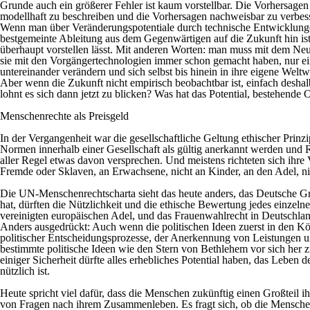
Grunde auch ein größerer Fehler ist kaum vorstellbar. Die Vorhersage
modellhaft zu beschreiben und die Vorhersagen nachweisbar zu verbes
Wenn man über Veränderungspotentiale durch technische Entwicklungen
bestgemeinte Ableitung aus dem Gegenwärtigen auf die Zukunft hin ist
überhaupt vorstellen lässt. Mit anderen Worten: man muss mit dem Neu
sie mit den Vorgängertechnologien immer schon gemacht haben, nur einf
untereinander verändern und sich selbst bis hinein in ihre eigene Wel
Aber wenn die Zukunft nicht empirisch beobachtbar ist, einfach deshal
lohnt es sich dann jetzt zu blicken? Was hat das Potential, bestehend
Menschenrechte als Preisgeld
In der Vergangenheit war die gesellschaftliche Geltung ethischer Prinz
Normen innerhalb einer Gesellschaft als gültig anerkannt werden und 
aller Regel etwas davon versprechen. Und meistens richteten sich ihre
Fremde oder Sklaven, an Erwachsene, nicht an Kinder, an den Adel, ni
Die UN-Menschenrechtscharta sieht das heute anders, das Deutsche Gr
hat, dürften die Nützlichkeit und die ethische Bewertung jedes einzeln
vereinigten europäischen Adel, und das Frauenwahlrecht in Deutschla
Anders ausgedrückt: Auch wenn die politischen Ideen zuerst in den Kö
politischer Entscheidungsprozesse, der Anerkennung von Leistungen un
bestimmte politische Ideen wie den Stern von Bethlehem vor sich her zu 
einiger Sicherheit dürfte alles erhebliches Potential haben, das Le
nützlich ist.
Heute spricht viel dafür, dass die Menschen zukünftig einen Großteil i
von Fragen nach ihrem Zusammenleben. Es fragt sich, ob die Menschen 