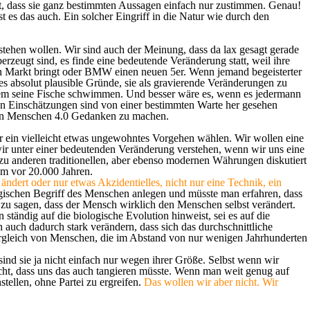
iert, dass sie ganz bestimmten Aussagen einfach nur zustimmen. Genau!
st es das auch. Ein solcher Eingriff in die Natur wie durch den
stehen wollen. Wir sind auch der Meinung, dass da lax gesagt gerade
erzeugt sind, es finde eine bedeutende Veränderung statt, weil ihre
 Markt bringt oder BMW einen neuen 5er. Wenn jemand begeisterter
es absolut plausible Gründe, sie als gravierende Veränderungen zu
 dem seine Fische schwimmen. Und besser wäre es, wenn es jedermann
nten Einschätzungen sind von einer bestimmten Warte her gesehen
r den Menschen 4.0 Gedanken zu machen.
r ein vielleicht etwas ungewohntes Vorgehen wählen. Wir wollen eine
ir unter einer bedeutenden Veränderung verstehen, wenn wir uns eine
 zu anderen traditionellen, aber ebenso modernen Währungen diskutiert
um vor 20.000 Jahren.
ändert oder nur etwas Akzidentielles, nicht nur eine Technik, ein
ogischen Begriff des Menschen anlegen und müsste man erfahren, dass
u sagen, dass der Mensch wirklich den Menschen selbst verändert.
tändig auf die biologische Evolution hinweist, sei es auf die
auch dadurch stark verändern, dass sich das durchschnittliche
 Vergleich von Menschen, die im Abstand von nur wenigen Jahrhunderten
sind sie ja nicht einfach nur wegen ihrer Größe. Selbst wenn wir
icht, dass uns das auch tangieren müsste. Wenn man weit genug auf
tellen, ohne Partei zu ergreifen.
Das wollen wir aber nicht. Wir