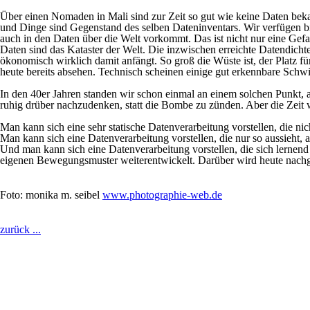
Über einen Nomaden in Mali sind zur Zeit so gut wie keine Daten beka
und Dinge sind Gegenstand des selben Dateninventars. Wir verfügen b
auch in den Daten über die Welt vorkommt. Das ist nicht nur eine Ge
Daten sind das Kataster der Welt. Die inzwischen erreichte Datendich
ökonomisch wirklich damit anfängt. So groß die Wüste ist, der Platz 
heute bereits absehen. Technisch scheinen einige gut erkennbare Schwie
In den 40er Jahren standen wir schon einmal an einem solchen Punkt,
ruhig drüber nachzudenken, statt die Bombe zu zünden. Aber die Zeit w
Man kann sich eine sehr statische Datenverarbeitung vorstellen, die nic
Man kann sich eine Datenverarbeitung vorstellen, die nur so aussieht, al
Und man kann sich eine Datenverarbeitung vorstellen, die sich lernend 
eigenen Bewegungsmuster weiterentwickelt. Darüber wird heute nach
Foto: monika m. seibel
www.photographie-web.de
zurück ...