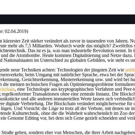
: 02.04.2019)
 in kürzester Zeit stärker verändert als zuvor in tausenden von Jahren.
ute mehr als 7,5 Milliarden. Wodurch wurde das möglich? Zweifellos 
ichtentechnik. Das ist es ja, was man industrielle Revolution nennt.
zis und die Atombombe. Heute kommen Digitalisierung und Netze dazu. 
ind Nationalstaaten im Unterschied zu globalen Gebilden, wie steht 
gende neue Techniken achten: Technologien der jüngsten Zeit wie
artif
enenverkehr, beim Umgang mit natürlicher Sprache, etwa bei der Spra
ilderkennung, Gesichtserkennung, Mustererkennung usw. und wird bei
ch die meisten technischen Fragen als Optimierungsprobleme formulieren
ckchain
,
eine Technologie aus kryptographischen Verfahren und Peer-to
egelkonformer Transaktionen ohne eine zentrale Instanz. Die Blockcha
r, Musikstücke und alle anderen immateriellen Werte lassen sich verbindl
re digitale Verbriefung. Die Blockchain verändert möglicherweise für 
en. Und Vorsicht: die Lüge ist trotz all der Verbote, mit denen sie i
 bietende Kulturtechnik, ohne die die Wahrheit wahrscheinlich im Zoo
h ein Genome Editing vor, bei dem sich Gene gezielt schneiden und ver
 Straße gehen, sondern eher von Menschen, die ihrer Arbeit nachgehen 