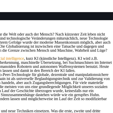
 Nur die Welt oder auch der Mensch? Nach kürzester Zeit leben nicht
sind technologische Veränderungen mitursächlich, neue Technologie
 In ihrem Gefolge wurde der moderne Massenkonsum möglich, aber auch
Die Globalisierung ist inzwischen eine Tatsache und dagegen und
es um die Grenze zwischen Mensch und Maschine, Wahrheit und Lüge?
icial intelligence
,
kurz
KI (
künstliche Intelligenz)
.
KI
wird z.B.
cherkennung, maschinelle Übersetzung, bei Suchmaschinen im Internet
 humanoiden Robotern und autonomen Waffensystemen benutzt. Heute
 lassen und damit in den Bereich der KI fallen.
-Peer-Technologie für globale, dezentrale und manipulationssichere
in ist als universelle Beglaubigungstechnik und zur Validierung von
ich handeln, aber auch Zugangsberechtigungen. Für viele materielle
die meisten von uns eine grundlegende Möglichkeit unseres sozialen
m Lauf der Geschichte überzogen wurde, keinesfalls nur ein
 der Sinnzusammenhänge dastehen würde wie ein gerupftes Huhn.
ändern lassen und möglicherweise im Lauf der Zeit so modifizierbar
und neue Techniken einsetzen. Was die erste, zweite und dritte