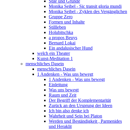
Stile und Gründe
Monika Seibel - Sic transit gloria mundi
Monika Seibel - Zyklen des Vergänglichen
Gruppe Zero
Formen und Inhalte
Stillleben
Holubitschka
a propos Beuys
Bernard Lokai
Ein andalusischer Hund
welch ein Theater
Kunst-Meditation 1
menschliches Dasein
menschliches Dasein
1 Andenken - Was uns bewegt
1 Andenken - Was uns bewegt
Einleitung
Was uns bewegt
Raum und Zeit
Der Begriff der Komplementarität
Zurück an den Ursprung der Ideen
Ich bin also denke ich
Wahrheit und Sein bei Platon
Werden und Beständigkeit , Parmenides
und Heraklit