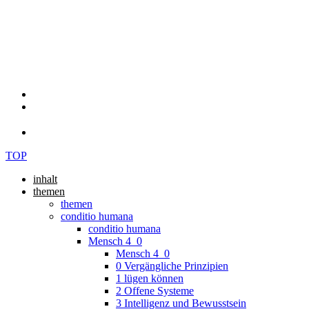
TOP
inhalt
themen
themen
conditio humana
conditio humana
Mensch 4_0
Mensch 4_0
0 Vergängliche Prinzipien
1 lügen können
2 Offene Systeme
3 Intelligenz und Bewusstsein