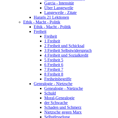
Garcia - Intensität
Über Langeweile
Langeweile - Zitate
Hararis 21 Lektionen
Ethik - Macht - Politik
Ethik - Macht - Politik
Freiheit
Freiheit
1 Freiheit
2 Freiheit und Schicksal
3 Freiheit Selbstwiderspruch
4 Freiheit und Sozialkredit
5 Freiheit 5
6 Freiheit 6
7 Freiheit 7
8 Freiheit 8
Freiheitsbegriffe
Genealogie - Nietzsche
Genealogie - Nietzsche
Schuld
Moral-Genealogie
der Schwache
Schaden und Schmerz
Nietzsche gegen Marx
Selbstfesselung