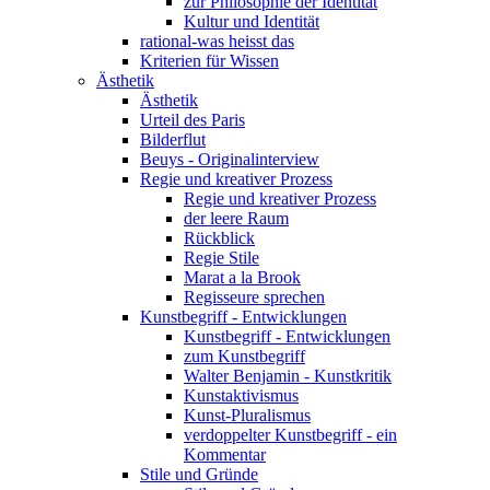
zur Philosophie der Identität
Kultur und Identität
rational-was heisst das
Kriterien für Wissen
Ästhetik
Ästhetik
Urteil des Paris
Bilderflut
Beuys - Originalinterview
Regie und kreativer Prozess
Regie und kreativer Prozess
der leere Raum
Rückblick
Regie Stile
Marat a la Brook
Regisseure sprechen
Kunstbegriff - Entwicklungen
Kunstbegriff - Entwicklungen
zum Kunstbegriff
Walter Benjamin - Kunstkritik
Kunstaktivismus
Kunst-Pluralismus
verdoppelter Kunstbegriff - ein
Kommentar
Stile und Gründe