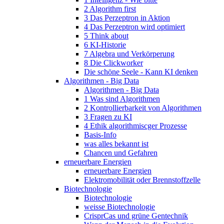
2 Algorithm first
3 Das Perzeptron in Aktion
4 Das Perzeptron wird optimiert
5 Think about
6 KI-Historie
7 Algebra und Verkörperung
8 Die Clickworker
Die schöne Seele - Kann KI denken
Algorithmen - Big Data
Algorithmen - Big Data
1 Was sind Algorithmen
2 Kontrollierbarkeit von Algorithmen
3 Fragen zu KI
4 Ethik algorithmiscger Prozesse
Basis-Info
was alles bekannt ist
Chancen und Gefahren
erneuerbare Energien
erneuerbare Energien
Elektromobilität oder Brennstoffzelle
Biotechnologie
Biotechnologie
weisse Biotechnologie
CrisprCas und grüne Gentechnik