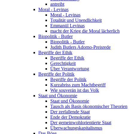
antreibt
Moral - Levinas
Moral - Levinas
Totalität und Unendlichkeit
Emmanül Levinas
macht der Krieg die Moral lächerlich
Biopolitik - Butler
Biopolitik - Butler
Judith Butlers Adorno-Preisrede
Begriffe der Ethik
Begriffe der Ethik
Gerechtigkeit
Über Verantwortung
Begriffe der Politik
Begriffe der Politik
Kurzabriss zum Machtbegriff
Wie souverän ist das Volk
Staat und Ökonomie
Staat und Ökonomie
Tausch als Basis ökonomischer Theorien
Der zerfallende Staat
Ende der Demokratie
Der gemeinwohlorientierte Staat
Überwachungskapitalismus
Das Böse