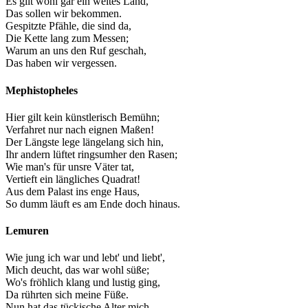
Es gilt wohl gar ein weites Land,
Das sollen wir bekommen.
Gespitzte Pfähle, die sind da,
Die Kette lang zum Messen;
Warum an uns den Ruf geschah,
Das haben wir vergessen.
Mephistopheles
Hier gilt kein künstlerisch Bemühn;
Verfahret nur nach eignen Maßen!
Der Längste lege längelang sich hin,
Ihr andern lüftet ringsumher den Rasen;
Wie man's für unsre Väter tat,
Vertieft ein längliches Quadrat!
Aus dem Palast ins enge Haus,
So dumm läuft es am Ende doch hinaus.
Lemuren
Wie jung ich war und lebt' und liebt',
Mich deucht, das war wohl süße;
Wo's fröhlich klang und lustig ging,
Da rührten sich meine Füße.
Nun hat das tückische Alter mich