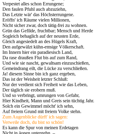
Verpestet alles schon Errungene;
Den faulen Pfuhl auch abzuziehn,
Das Letzte wär' das Höchsterrungene.
Eröffn' ich Räume vielen Millionen,
Nicht sicher zwar, doch tätig-frei zu wohnen.
Grün das Gefilde, fruchtbar; Mensch und Herde
Sogleich behaglich auf der neusten Erde,
Gleich angesiedelt an des Hügels Kraft,
Den aufgewälzt kühn-emsige Völkerschaft.
Im Innern hier ein paradiesisch Land,
Da rase draußen Flut bis auf zum Rand,
Und wie sie nascht, gewaltsam einzuschießen,
Gemeindrang eilt, die Lücke zu verschließen.
Ja! diesem Sinne bin ich ganz ergeben,
Das ist der Weisheit letzter Schluß:
Nur der verdient sich Freiheit wie das Leben,
Der täglich sie erobern muß.
Und so verbringt, umrungen von Gefahr,
Hier Kindheit, Mann und Greis sein tüchtig Jahr.
Solch ein Gewimmel möcht' ich sehn,
Auf freiem Grund mit freiem Volke stehn.
Zum Augenblicke dürft' ich sagen:
Verweile doch, du bist so schön!
Es kann die Spur von meinen Erdetagen
Nicht in äonen untergehn. –