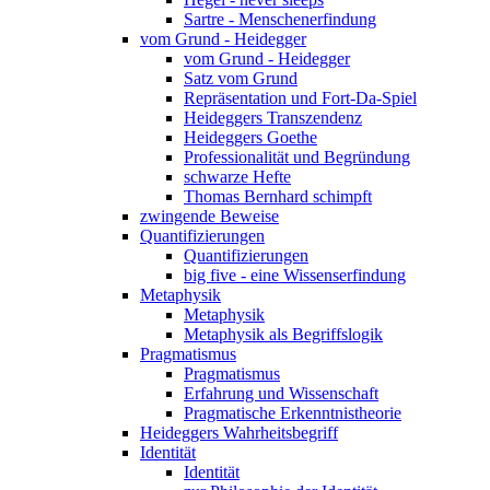
Sartre - Menschenerfindung
vom Grund - Heidegger
vom Grund - Heidegger
Satz vom Grund
Repräsentation und Fort-Da-Spiel
Heideggers Transzendenz
Heideggers Goethe
Professionalität und Begründung
schwarze Hefte
Thomas Bernhard schimpft
zwingende Beweise
Quantifizierungen
Quantifizierungen
big five - eine Wissenserfindung
Metaphysik
Metaphysik
Metaphysik als Begriffslogik
Pragmatismus
Pragmatismus
Erfahrung und Wissenschaft
Pragmatische Erkenntnistheorie
Heideggers Wahrheitsbegriff
Identität
Identität