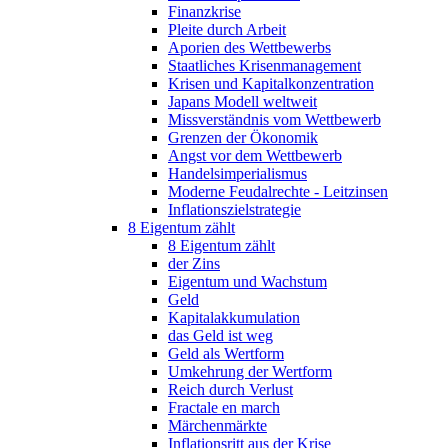
Finanzkrise
Pleite durch Arbeit
Aporien des Wettbewerbs
Staatliches Krisenmanagement
Krisen und Kapitalkonzentration
Japans Modell weltweit
Missverständnis vom Wettbewerb
Grenzen der Ökonomik
Angst vor dem Wettbewerb
Handelsimperialismus
Moderne Feudalrechte - Leitzinsen
Inflationszielstrategie
8 Eigentum zählt
8 Eigentum zählt
der Zins
Eigentum und Wachstum
Geld
Kapitalakkumulation
das Geld ist weg
Geld als Wertform
Umkehrung der Wertform
Reich durch Verlust
Fractale en march
Märchenmärkte
Inflationsritt aus der Krise