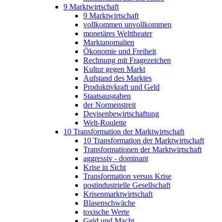
9 Marktwirtschaft
9 Marktwirtschaft
vollkommen unvollkommen
monetäres Welttheater
Marktanomalien
Ökonomie und Freiheit
Rechnung mit Fragezeichen
Kultur gegen Markt
Aufstand des Marktes
Produktivkraft und Geld
Staatsausgaben
der Normenstreit
Devisenbewirtschaftung
Welt-Roulette
10 Transformation der Marktwirtschaft
10 Transformation der Marktwirtschaft
Transformationen der Marktwirtschaft
aggressiv - dominant
Krise in Sicht
Transformation versus Krise
postindustrielle Gesellschaft
Krisenmarktwirtschaft
Blasenschwäche
toxische Werte
Geld und Macht