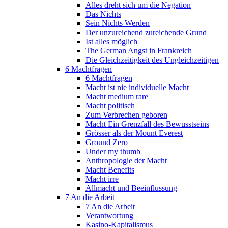
Alles dreht sich um die Negation
Das Nichts
Sein Nichts Werden
Der unzureichend zureichende Grund
Ist alles möglich
The German Angst in Frankreich
Die Gleichzeitigkeit des Ungleichzeitigen
6 Machtfragen
6 Machtfragen
Macht ist nie individuelle Macht
Macht medium rare
Macht politisch
Zum Verbrechen geboren
Macht Ein Grenzfall des Bewusstseins
Grösser als der Mount Everest
Ground Zero
Under my thumb
Anthropologie der Macht
Macht Benefits
Macht irre
Allmacht und Beeinflussung
7 An die Arbeit
7 An die Arbeit
Verantwortung
Kasino-Kapitalismus