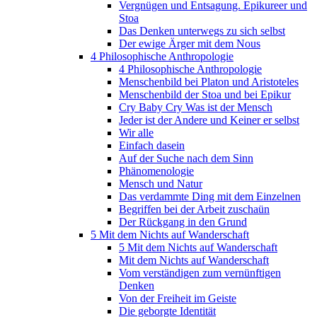
Vergnügen und Entsagung. Epikureer und
Stoa
Das Denken unterwegs zu sich selbst
Der ewige Ärger mit dem Nous
4 Philosophische Anthropologie
4 Philosophische Anthropologie
Menschenbild bei Platon und Aristoteles
Menschenbild der Stoa und bei Epikur
Cry Baby Cry Was ist der Mensch
Jeder ist der Andere und Keiner er selbst
Wir alle
Einfach dasein
Auf der Suche nach dem Sinn
Phänomenologie
Mensch und Natur
Das verdammte Ding mit dem Einzelnen
Begriffen bei der Arbeit zuschaün
Der Rückgang in den Grund
5 Mit dem Nichts auf Wanderschaft
5 Mit dem Nichts auf Wanderschaft
Mit dem Nichts auf Wanderschaft
Vom verständigen zum vernünftigen
Denken
Von der Freiheit im Geiste
Die geborgte Identität