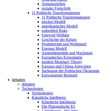
Armutszeichen
sozialer Fortschritt
11 Politische Transformationen
11 Politische Transformationen
irisches Modell
amerikanisches Modell
embedded Risks
Farewell Wellfare
Geschichte der Krisen
Produktivität und Wohlstand
Europas Modell
Austeritätspolitik und Wachstum
Europäisches Krisenlatein
modern Monetary Theory
Europas und Chinsa Antworten
Sackgasse der Politischen Ökonomie
Erzwungener Beistand
debatten
debatten
Technologien
Technologien
Künstliche Intelligenz
Künstliche Intelligenz
Die Platonistische KI
1 Intelligenz - Wie bitte