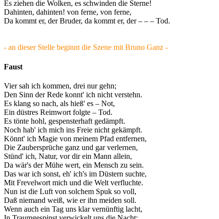
Es ziehen die Wolken, es schwinden die Sterne!
Dahinten, dahinten! von ferne, von ferne,
Da kommt er, der Bruder, da kommt er, der – – – Tod.
- an dieser Stelle beginnt die Szene mit Bruno Ganz -
Faust
Vier sah ich kommen, drei nur gehn;
Den Sinn der Rede konnt' ich nicht verstehn.
Es klang so nach, als hieß' es – Not,
Ein düstres Reimwort folgte – Tod.
Es tönte hohl, gespensterhaft gedämpft.
Noch hab' ich mich ins Freie nicht gekämpft.
Könnt' ich Magie von meinem Pfad entfernen,
Die Zaubersprüche ganz und gar verlernen,
Stünd' ich, Natur, vor dir ein Mann allein,
Da wär's der Mühe wert, ein Mensch zu sein.
Das war ich sonst, eh' ich's im Düstern suchte,
Mit Frevelwort mich und die Welt verfluchte.
Nun ist die Luft von solchem Spuk so voll,
Daß niemand weiß, wie er ihn meiden soll.
Wenn auch ein Tag uns klar vernünftig lacht,
In Traumgespinst verwickelt uns die Nacht;