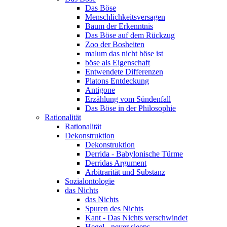
Das Böse
Menschlichkeitsversagen
Baum der Erkenntnis
Das Böse auf dem Rückzug
Zoo der Bosheiten
malum das nicht böse ist
böse als Eigenschaft
Entwendete Differenzen
Platons Entdeckung
Antigone
Erzählung vom Sündenfall
Das Böse in der Philosophie
Rationalität
Rationalität
Dekonstruktion
Dekonstruktion
Derrida - Babylonische Türme
Derridas Argument
Arbitrarität und Substanz
Sozialontologie
das Nichts
das Nichts
Spuren des Nichts
Kant - Das Nichts verschwindet
Hegel - never sleeps